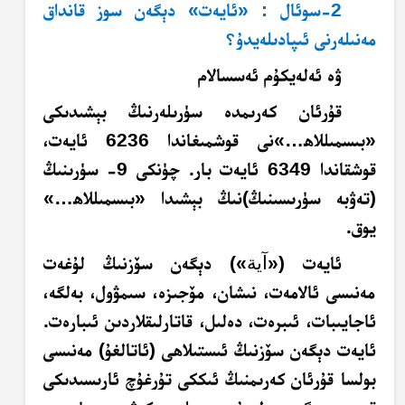
2-سوئال : «ئايەت» دېگەن سوز قانداق
مەنىلەرنى ئىپادىلەيدۇ؟
ۋە ئەلەيكۇم ئەسسالام
قۇرئان كەرىمدە سۈرىلەرنىڭ بېشىدىكى
«بىسمىللاھ…»نى قوشمىغاندا 6236 ئايەت،
قوشقاندا 6349 ئايەت بار. چۈنكى 9- سۈرىنىڭ
(تەۋبە سۈرىسىنىڭ)نىڭ بېشىدا «بىسمىللاھ…»
يوق.
ئايەت («
آية
») دېگەن سۆزنىڭ لۇغەت
مەنىسى ئالامەت، نىشان، مۆجىزە، سىمۋول، بەلگە،
ئاجايىبات، ئىبرەت، دەلىل، قاتارلىقلاردىن ئىبارەت.
ئايەت دېگەن سۆزنىڭ ئىستىلاھى (ئاتالغۇ) مەنىسى
بولسا قۇرئان كەرىمنىڭ ئىككى تۇرغۇچ ئارىسىدىكى