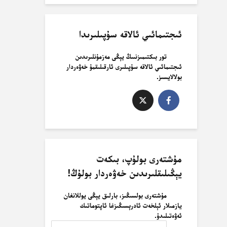
ئىجتىمائىي ئالاقە سۇپىلىرىدا
تور بىكتىمىزنىىڭ يېڭى مەزمۇنلىرىدىن
ئىجتىمائىي ئالاقە سۇپىلىرى ئارقىلىقمۇ خەۋەردار
بولالايسىز.
مۇشتەرى بولۇپ، بىكەت
يېڭىلىقلىرىدىن خەۋەردار بولۇڭ!
مۇشتەرى بولسىڭىز، بارلىق يېڭى يوللانغان
يازمىلار ئېلخەت ئادرېسىڭىزغا ئاپتوماتىك
ئەۋەتىلىدۇ.
ئېلخەت