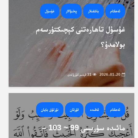
ئەھكام
باشقىلار
پەتىۋالار
غۇسۇل
غۇسۇل تاھارەتنى كېچىكتۈرسەم
بولامدۇ؟
2026-01-20
31 قېتىم كۆرۈلدى
ئەھكام
ئەقىدە
قۇرئان
نۇرلۇق بايان
مائىدە سۈرىسى 99 ~ 103 –