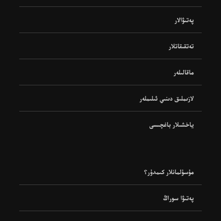
پەتىۋالار
تەتقىقاتلار
ماقالىلەر
لازىملىق دىنىي ئىلىملەر
ياخشىلار باغچىسى
مۇسۇلمانلار كىمدۇر؟
پەتىۋا سوراڭ