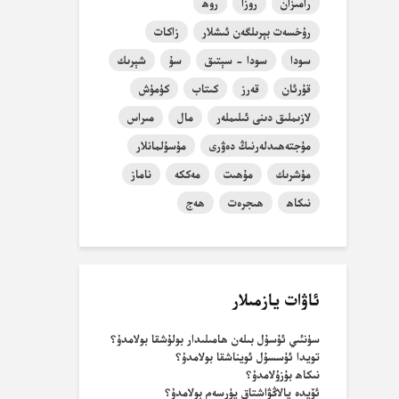
رامىزان
روزا
روھ
رۇخسەت بېرىلگەن ئىشلار
زاكات
سودا
سودا - سېتىق
سۇ
شېرىك
قۇرئان
قەرز
كىتاب
كۈمۈش
لازىملىق دىنى ئىلىملەر
مال
مىراس
مۇجتەھىدلەرنىڭ دەۋرى
مۇسۇلمانلار
مۇشرىك
مۇھىت
مەككە
ناماز
نىكاھ
ھىجرەت
ھەج
ئاۋات يازمىلار
سۈنئىي ئۇسۇل بىلەن ھامىلىدار بولۇشقا بولامدۇ؟
تويدا ئۇسسۇل ئويناشقا بولامدۇ؟
نىكاھ بۇزۇلامدۇ؟
ئۆيدە يالاڭۋاشتاق يۈرسەم بولامدۇ؟