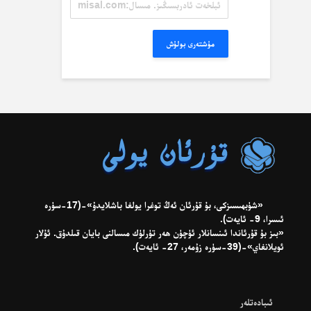
ئادرېسىڭىز.
مىسال:
misal@misal.com
مۇشتەرى بولۇش
«شۈبھىسىزكى، بۇ قۇرئان ئەڭ توغرا يولغا باشلايدۇ»-(17-سۈرە
ئىسرا، 9- ئايەت).
«بىز بۇ قۇرئاندا ئىنسانلار ئۈچۈن ھەر تۈرلۈك مىسالنى بايان قىلدۇق. ئۇلار
ئويلانغاي»-(39-سۈرە زۇمەر، 27- ئايەت).
ئىبادەتلەر