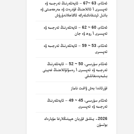
ئەنئام، 63 ~67 – ئايەتلەرنىڭ تەرجىمە ۋە
تەپسىرى \ ئاللاھنىڭ قۇدرەت ۋە مەرھەمىتى ۋە
باتىل ئېتىقادكىلەرگە ئاگاھلاندۇرۇش
ئەنئام، 60 ~ 62 – ئايەتلەرنىڭ تەرجىمە ۋە
تەپسىرى \ روھ ۋە جان
ئەنئام، 53 ~ 59 – ئايەتلەرنىڭ تەرجىمە ۋە
تەپسىرى
ئەنئام سۈرىسى، 50 ~ 52 – ئايەتلەرنىڭ
تەرجىمە ۋە تەپسىرى \ رەسۇلۇللاھنىڭ غەيبنى
بىلمەيدىغانلىقى
قۇرئاندا بەش ۋاقىت ناماز
ئەنئام سۈرىسى، 45 ~ 49 – ئايەتلەرنىڭ
تەرجىمە ۋە تەپسىرى
2026- يىللىق قۇربان ھېيتىڭلارغا مۇبارەك
بولسۇن