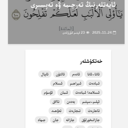
ئايەتلەرنىڭ تەرجىمە ۋە تەپسىرى
2025-11-24
23 قېتىم كۆرۈلدى
خەتكۈشلەر
ئاتا-ئانا
ئادەم
ئالتۇن
ئايال
ئىبادەت
ئىبراھىم
ئىسلام
ئىسلامدا ئىبادەت
ئىمان
ئۆسۈم
ئېلىم-سېتىم
بەدەن
تالاق
تاھارەت
تىجارەت
تەۋھىد
جازانىخورلۇق
جازانە
جان
جىھاد