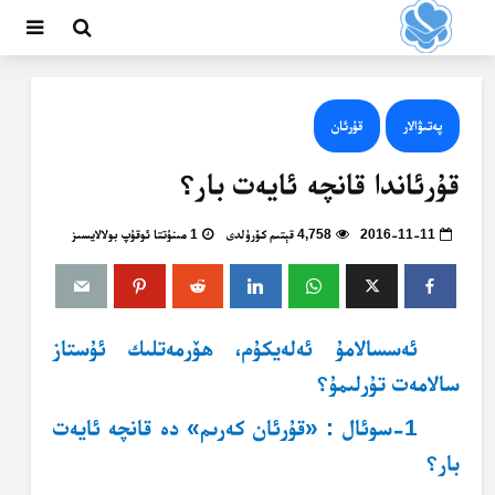
پەتىۋالار
قۇرئان
قۇرئاندا قانچە ئايەت بار؟
2016-11-11
4,758 قېتىم كۆرۈلدى
1 مىنۇتتا ئوقۇپ بولالايسىز
ئەسسالامۇ ئەلەيكۇم، ھۆرمەتلىك ئۇستاز
سالامەت تۇرلىمۇ؟
1-سوئال : «قۇرئان كەرىم» دە قانچە ئايەت
بار؟