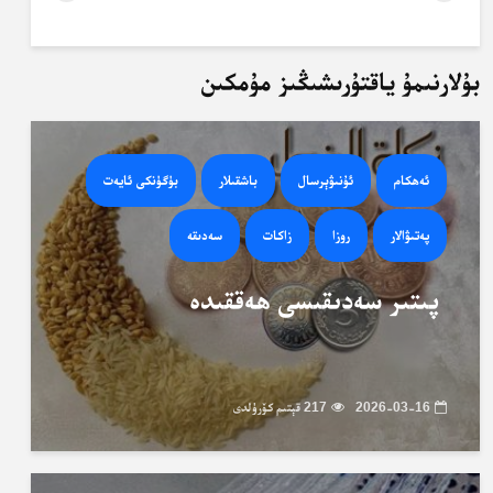
بۇلارنىمۇ ياقتۇرىشىڭىز مۇمكىن
ئەھكام
ئۇنىۋېرسال
باشقىلار
بۈگۈنكى ئايەت
پەتىۋالار
روزا
زاكات
سەدىقە
پىتىر سەدىقىسى ھەققىدە
2026-03-16
217 قېتىم كۆرۈلدى