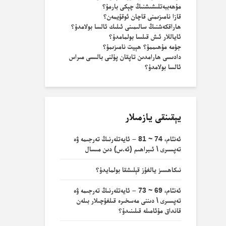
مۇھەببەتلىشىشنىڭ چېكى بارمۇ؟
قازا نامىزىمنى قاچان ئوقۇيمەن؟
ھاراقكەشنىڭ سالىمىنى ئىلىك ئالسا بولامدۇ؟
ئاياللار ئىش قىلسا بولمامدۇ؟
جۈمە مۇھىممۇ؟ ھېيت نامىزىمۇ؟
دادىسى ھارامدىن تاپقان پۇلنى بالىسى مىراس
ئالسا بولامدۇ؟
يېقىنقى يازمىلار
ئەنئام، 74 ~ 81 – ئايەتلەرنىڭ تەرجىمە ۋە
تەپسىرى \ ئىبراھىم (ئە.س) دىن مىسال
نىكاھسىز يالغۇز قېلىشقا بولمايدۇ؟
ئەنئام، 69 ~ 73 – ئايەتلەرنىڭ تەرجىمە ۋە
تەپسىرى \ دىننى مەسخىرە قىلغۇچىلار بىلەن
قانداق مۇئامىلە قىلىنىدۇ؟