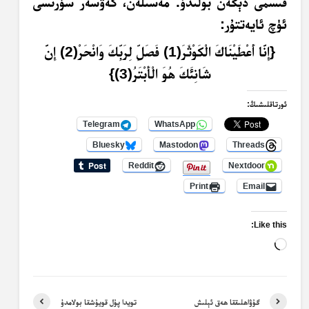
قىسمى دېگەن بولىدۇ. مەسىلەن، كەۋسەر سۈرىسى
ئۈچ ئايەتتۇر:
{إِنَّا أَعْطَيْنَاكَ الْكَوْثَرَ(1) فَصَلِّ لِرَبِّكَ وَانْحَرْ(2) إِنَّ
شَانِئَكَ هُوَ الْأَبْتَرُ(3)}
ئورتاقلىشىڭ:
Telegram
WhatsApp
Bluesky
Mastodon
Threads
Reddit
Nextdoor
Print
Email
Like this:
Loading…
گۇۋاھلىققا ھەق ئېلىش
تويدا پۇل قويۇشقا بولامدۇ