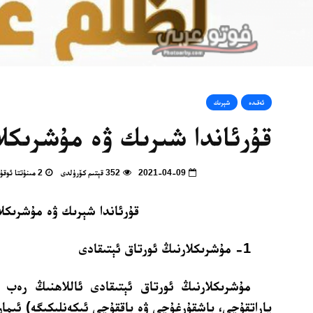
ئەقىدە
شېرىك
قۇرئاندا شىرىك ۋە مۇشرىكلار 
2021-04-09
352 قېتىم كۆرۈلدى
2 مىنۇتتا ئوقۇپ بولالايسىز
قۇرئاندا شېرىك ۋە مۇشرىكلا
1- مۇشرىكلارنىڭ ئورتاق ئېتىقادى
مۇشرىكلارنىڭ ئورتاق ئېتىقادى ئاللاھنىڭ رەب ئى
ياراتقۇچى، باشقۇرغۇچى ۋە باققۇچى ئىكەنلىكىگە) ئىمان