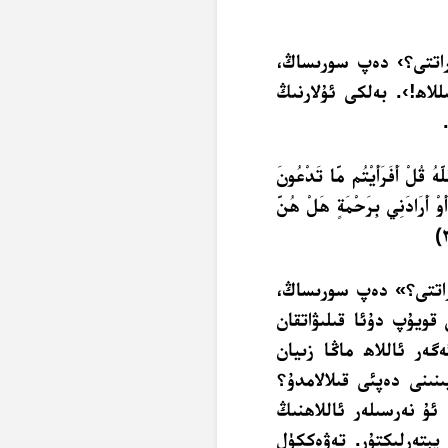
اراتتى؟› دەپ سورىساڭ،
للاھ!›. بەلكى ئۇلارنىڭ
هُ قُلْ أَفَرَأَيْتُم مَّا تَدْعُونَ
َوْ أَرَادَنِي بِرَحْمَةٍ هَلْ هُنَّ
اراتتى؟» دەپ سورىساڭ،
 قويۇپ دۇئا قىلىۋاتقان
گەر ئاللاھ ماڭا زىيان
نىنى دەپئى قىلالامدۇ؟
ئۇ نەرسىلەر ئاللاھنىڭ
يېتەرلىكتۇر. تەۋەككۈل