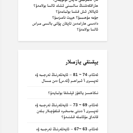
ھاراقكەشنىڭ سالىمىنى ئىلىك ئالسا بولامدۇ؟
ئاياللار ئىش قىلسا بولمامدۇ؟
جۈمە مۇھىممۇ؟ ھېيت نامىزىمۇ؟
دادىسى ھارامدىن تاپقان پۇلنى بالىسى مىراس
ئالسا بولامدۇ؟
يېقىنقى يازمىلار
ئەنئام، 74 ~ 81 – ئايەتلەرنىڭ تەرجىمە ۋە
تەپسىرى \ ئىبراھىم (ئە.س) دىن مىسال
نىكاھسىز يالغۇز قېلىشقا بولمايدۇ؟
ئەنئام، 69 ~ 73 – ئايەتلەرنىڭ تەرجىمە ۋە
تەپسىرى \ دىننى مەسخىرە قىلغۇچىلار بىلەن
قانداق مۇئامىلە قىلىنىدۇ؟
ئەنئام، 63 ~67 – ئايەتلەرنىڭ تەرجىمە ۋە