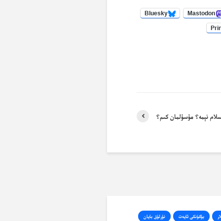
Bluesky
Mastodon
Pri
لام نېمە؟ مۇسۇلمان كىم؟
ار
بۈگۈنكى ئايەت
نۇرلۇق بايان