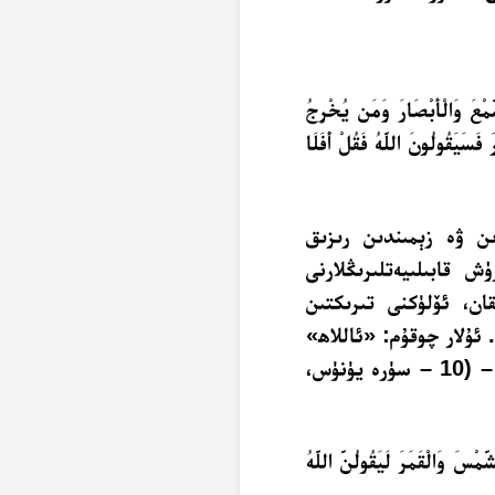
مْعَ وَالْأَبْصَارَ وَمَن يُخْرِجُ
فَسَيَقُولُونَ اللَّهُ فَقُلْ أَفَلَا
ن ۋە زېمىندىن رىزىق
ش قابىلىيەتلىرىڭلارنى
قان، ئۆلۈكنى تىرىكتىن
 ئۇلار چوقۇم: «ئاللاھ»
دەيدۇ. ئېيتقىنكى: «ئۇ ھالدا تەقۋادار بولمامسىلەر؟» – (10 – سۈرە يۈنۈس،
ْسَ وَالْقَمَرَ لَيَقُولُنَّ اللَّهُ