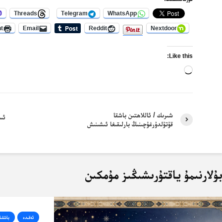
Threads
Telegram
WhatsApp
nt
Email
Reddit
Nextdoor
Like this:
Loading…
شىرىك / ئاللاھتىن باشقا
ئىس
قۇتۇلدۇرغۇچىنىڭ بارلىقىغا ئىشىنىش
ۇلارنىمۇ ياقتۇرىشىڭىز مۇمكىن
ئەقىدە
باشقىل