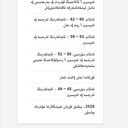
تەپسىرى \ ئاللاھنىڭ قۇدرەت ۋە مەرھەمىتى ۋە
باتىل ئېتىقادكىلەرگە ئاگاھلاندۇرۇش
ئەنئام، 60 ~ 62 – ئايەتلەرنىڭ تەرجىمە ۋە
تەپسىرى \ روھ ۋە جان
ئەنئام، 53 ~ 59 – ئايەتلەرنىڭ تەرجىمە ۋە
تەپسىرى
ئەنئام سۈرىسى، 50 ~ 52 – ئايەتلەرنىڭ
تەرجىمە ۋە تەپسىرى \ رەسۇلۇللاھنىڭ غەيبنى
بىلمەيدىغانلىقى
قۇرئاندا بەش ۋاقىت ناماز
ئەنئام سۈرىسى، 45 ~ 49 – ئايەتلەرنىڭ
تەرجىمە ۋە تەپسىرى
2026- يىللىق قۇربان ھېيتىڭلارغا مۇبارەك
بولسۇن