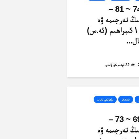
ئەنئام، 74 ~ 81 –
ىڭ تەرجىمە ۋە
\ ئىبراھىم (ئە.س)
ل...
32 قېتىم كۆرۈلدى
ر
باشقىلار
بۈگۈنكى ئايەت
ئەنئام، 69 ~ 73 –
ىڭ تەرجىمە ۋە