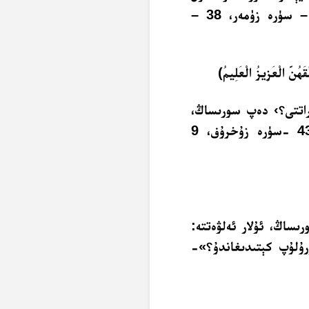
قىلغۇچىلار ئاللاھقىلا تەۋەككۈل قىلسۇن».» – (39 – سۈرە زۈمەر، 38 –
هُنَّ الْعَزِيزُ الْعَلِيمُ﴾
اراتتى؟› دەپ سورىساڭ،
ئۇلار چوقۇم: ‹غالىب ۋە بىلگۈچى زات› دەيدۇ»-(43 -سۈرە زۇخرۇف، 9
ىساڭ، ئۇلار ئەلۋەتتە:
ۇرۇلۇپ كېتىدىغاندۇ؟»-