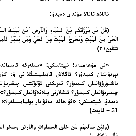
ئاللاھ تائالا مۇنداق دەيدۇ:
﴿قُلْ مَن يَرْزُقُكُم مِّنَ السَّمَاءِ وَالْأَرْضِ أَمَّن يَمْلِكُ السَّ
الْحَيَّ مِنَ الْمَيِّتِ وَيُخْرِجُ الْمَيِّتَ مِنَ الْحَيِّ وَمَن يُدَبِّرُ الْأَمْرَ 
تَتَّقُونَ٣١﴾
«ئى مۇھەممەد! ئېيتقىنكى: «سىلەرگە ئاسماندى
بېرىۋاتقان كىمدۇر؟ ئاڭلاش قابىلىيىتىڭلارنى ۋە كۆرۈ
باشقۇرۇۋاتقان كىمدۇر؟ تىرىكنى ئۆلۈكتىن چىقىرىۋات
چىقىرىۋاتقان كىمدۇر؟ ئىشلارنى پىلانلاۋاتقان كىمدۇر؟».
31 – ئايەت)
﴿وَلَئِن سَأَلْتَهُم مَّنْ خَلَقَ السَّمَاوَاتِ وَالْأَرْضَ وَسَخَّرَ الشَّم
فَأَنَّى يُؤْفَكُونَ﴾