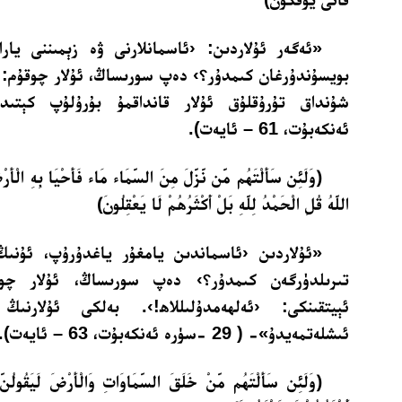
«ئەگەر ئۇلاردىن: ‹ئاسمانلارنى ۋە زېمىننى يارا
بويسۇندۇرغان كىمدۇر؟› دەپ سورىساڭ، ئۇلار چوقۇم: ‹
ئەنكەبۇت، 61 – ئايەت).
﴿وَلَئِن سَأَلْتَهُم مَّن نَّزَّلَ مِنَ السَّمَاء مَاء فَأَحْيَا بِهِ الْأَرْ
اللَّهُ قُلِ الْحَمْدُ لِلَّهِ بَلْ أَكْثَرُهُمْ لَا يَعْقِلُونَ﴾
«ئۇلاردىن ‹ئاسماندىن يامغۇر ياغدۇرۇپ، ئۇنىڭ
تىرىلدۈرگەن كىمدۇر؟› دەپ سورىساڭ، ئۇلار چوقۇ
ئېيتقىنكى: ‹ئەلھەمدۇلىللاھ!›. بەلكى ئۇلارنىڭ
ئىشلەتمەيدۇ»- ( 29 -سۈرە ئەنكەبۇت، 63 – ئايەت).
﴿وَلَئِن سَأَلْتَهُم مَّنْ خَلَقَ السَّمَاوَاتِ وَالْأَرْضَ لَيَقُولُنَّ ا