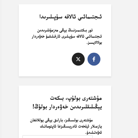
ئىجتىمائىي ئالاقە سۇپىلىرىدا
تور بىكتىمىزنىىڭ يېڭى مەزمۇنلىرىدىن
ئىجتىمائىي ئالاقە سۇپىلىرى ئارقىلىقمۇ خەۋەردار
بولالايسىز.
مۇشتەرى بولۇپ، بىكەت
يېڭىلىقلىرىدىن خەۋەردار بولۇڭ!
مۇشتەرى بولسىڭىز، بارلىق يېڭى يوللانغان
يازمىلار ئېلخەت ئادرېسىڭىزغا ئاپتوماتىك
ئەۋەتىلىدۇ.