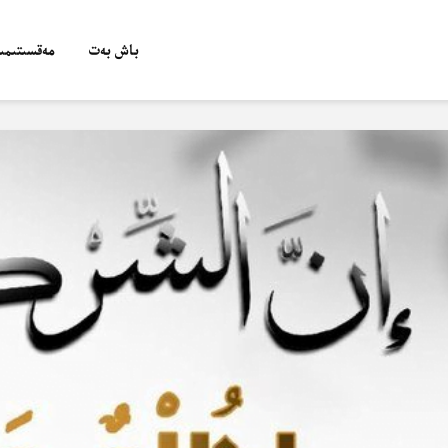
باش بەت
مەقسىتىمىز