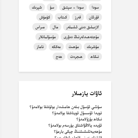
سودا
سودا - سېتىق
سۇ
شېرىك
قۇرئان
قەرز
كىتاب
كۈمۈش
لازىملىق دىنى ئىلىملەر
مال
مىراس
مۇجتەھىدلەرنىڭ دەۋرى
مۇسۇلمانلار
مۇشرىك
مۇھىت
مەككە
ناماز
نىكاھ
ھىجرەت
ھەج
ئاۋات يازمىلار
سۈنئىي ئۇسۇل بىلەن ھامىلىدار بولۇشقا بولامدۇ؟
تويدا ئۇسسۇل ئويناشقا بولامدۇ؟
نىكاھ بۇزۇلامدۇ؟
ئۆيدە يالاڭۋاشتاق يۈرسەم بولامدۇ؟
مۇھەببەتلىشىشنىڭ چېكى بارمۇ؟
قازا نامىزىمنى قاچان ئوقۇيمەن؟