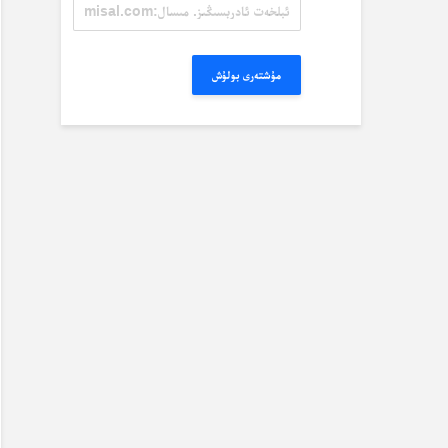
ئېلخەت
ئادرېسىڭىز.
مىسال:
misal@misal.com
مۇشتەرى بولۇش