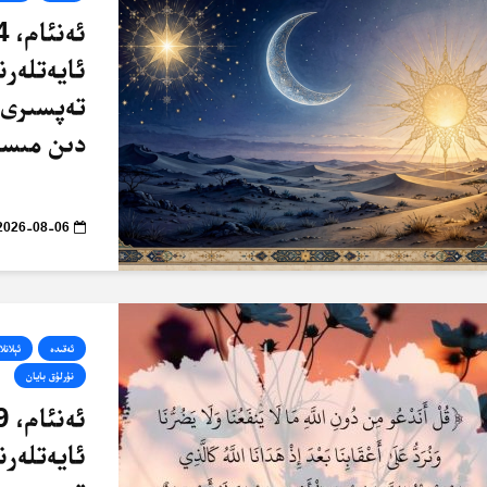
ئايەتلەرن
تەپسىرى 
دىن مىسا
2026-08-06
ئەقىدە
ئېلانلا
نۇرلۇق بايان
ئايەتلەرن