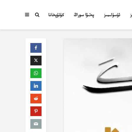
ئۇسۇلىمىز
پەتىۋا سوراڭ
كۇتۇپخانا