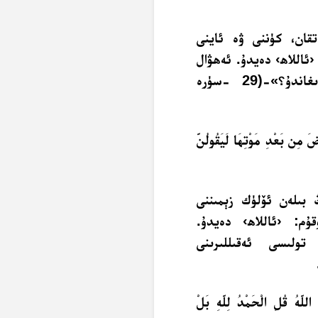
تقان، كۈننى ۋە ئاينى
ئاللاھ› دەيدۇ. ئەھۋال
شۇنداق تۇرۇقلۇق ئۇلار قانداقمۇ بۇرۇلۇپ كېتىدىغاندۇ؟»-(29 -سۈرە
ضَ مِن بَعْدِ مَوْتِهَا لَيَقُولُنَّ
 بىلەن ئۆلۈك زېمىننى
م: ‹ئاللاھ› دەيدۇ.
 تولىسى ئەقىللىرىنى
للَّهُ قُلِ الْحَمْدُ لِلَّهِ بَلْ