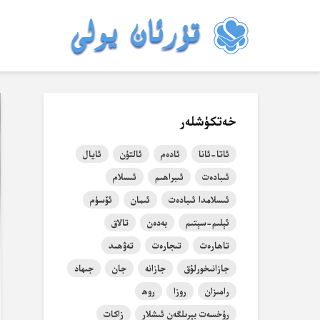
خەتكۈشلەر
ئاتا-ئانا
ئادەم
ئالتۇن
ئايال
ئىبادەت
ئىبراھىم
ئىسلام
ئىسلامدا ئىبادەت
ئىمان
ئۆسۈم
ئېلىم-سېتىم
بەدەن
تالاق
تاھارەت
تىجارەت
تەۋھىد
جازانىخورلۇق
جازانە
جان
جىھاد
رامىزان
روزا
روھ
رۇخسەت بېرىلگەن ئىشلار
زاكات