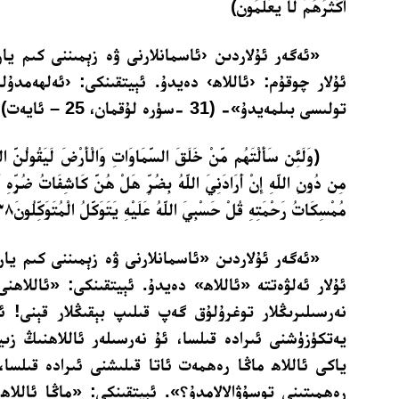
أَكْثَرُهُمْ لَا يَعْلَمُونَ﴾
«ئەگەر ئۇلاردىن ‹ئاسمانلارنى ۋە زېمىننى كىم ي
ئۇلار چوقۇم: ‹ئاللاھ› دەيدۇ. ئېيتقىنكى: ‹ئەلھەمدۇلى
تولىسى بىلمەيدۇ»- (31 -سۈرە لۇقمان، 25 – ئايەت).
﴿وَلَئِن سَأَلْتَهُم مَّنْ خَلَقَ السَّمَاوَاتِ وَالْأَرْضَ لَيَقُولُنَّ اللَّ
مِن دُونِ اللَّهِ إِنْ أَرَادَنِيَ اللَّهُ بِضُرٍّ هَلْ هُنَّ كَاشِفَاتُ ضُرِّهِ أ
مُمْسِكَاتُ رَحْمَتِهِ قُلْ حَسْبِيَ اللَّهُ عَلَيْهِ يَتَوَكَّلُ الْمُتَوَكِّلُونَ٣٨﴾
«ئەگەر ئۇلاردىن «ئاسمانلارنى ۋە زېمىننى كىم ي
ئۇلار ئەلۋەتتە «ئاللاھ» دەيدۇ. ئېيتقىنكى: «ئاللاھنى
نەرسىلىرىڭلار توغرۇلۇق گەپ قىلىپ بېقىڭلار قېنى! ئە
يەتكۈزۈشنى ئىرادە قىلسا، ئۇ نەرسىلەر ئاللاھنىڭ زىيى
ياكى ئاللاھ ماڭا رەھمەت ئاتا قىلىشنى ئىرادە قىلسا، 
رەھمىتىنى توسۇۋالالامدۇ؟». ئېيتقىنكى: «ماڭا ئاللاھ 