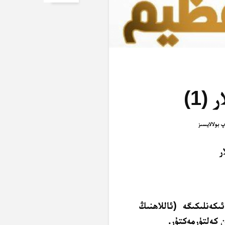
(1)
ر
كەنلىكىگە (ئاللاھنىڭ
 كەلتۈرمەكتۇر.