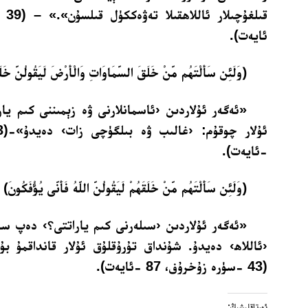
ئايەت).
﴿وَلَئِن سَأَلْتَهُم مَّنْ خَلَقَ السَّمَاوَاتِ وَالْأَرْضَ لَيَقُولُنَّ خَلَقَ
«ئەگەر ئۇلاردىن ‹ئاسمانلارنى ۋە زېمىننى كىم ي
-ئايەت).
﴿وَلَئِن سَأَلْتَهُم مَّنْ خَلَقَهُمْ لَيَقُولُنَّ اللَّهُ فَأَنَّى يُؤْفَكُونَ﴾
«ئەگەر ئۇلاردىن ‹سىلەرنى كىم ياراتتى؟› دەپ سور
‹ئاللاھ› دەيدۇ. شۇنداق تۇرۇقلۇق ئۇلار قانداقمۇ ب
(43 -سۈرە زۇخرۇف، 87 -ئايەت).
ئورتاقلىشىڭ: