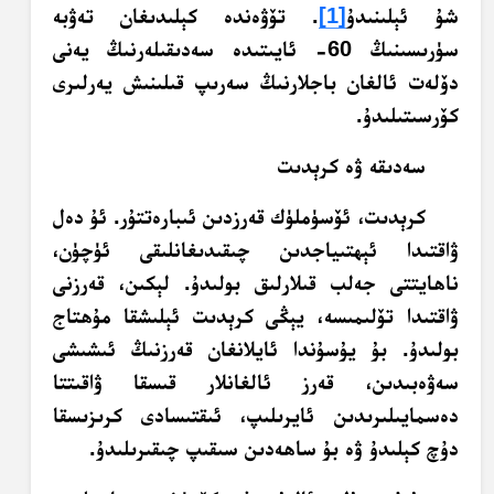
شۇ ئېلىنىدۇ
[1]
. تۆۋەندە كېلىدىغان تەۋبە
سۈرىسىنىڭ 60- ئايىتىدە سەدىقىلەرنىڭ يەنى
دۆلەت ئالغان باجلارنىڭ سەرىپ قىلىنىش يەرلىرى
كۆرسىتىلىدۇ.
سەدىقە ۋە كرېدىت
كرېدىت، ئۆسۈملۈك قەرزدىن ئىبارەتتۇر. ئۇ دەل
ۋاقتىدا ئېھتىياجدىن چىقىدىغانلىقى ئۈچۈن،
ناھايتتى جەلب قىلارلىق بولىدۇ. لېكىن، قەرزنى
ۋاقتىدا تۆلىمىسە، يېڭى كرېدىت ئېلىشقا مۇھتاج
بولىدۇ. بۇ يۇسۇندا ئايلانغان قەرزنىڭ ئىشىشى
سەۋەبىدىن، قەرز ئالغانلار قىسقا ۋاقىتتا
دەسمايىلىرىدىن ئايرىلىپ، ئىقتىسادى كرىزىسقا
دۇچ كېلىدۇ ۋە بۇ ساھەدىن سىقىپ چىقىرىلىدۇ.