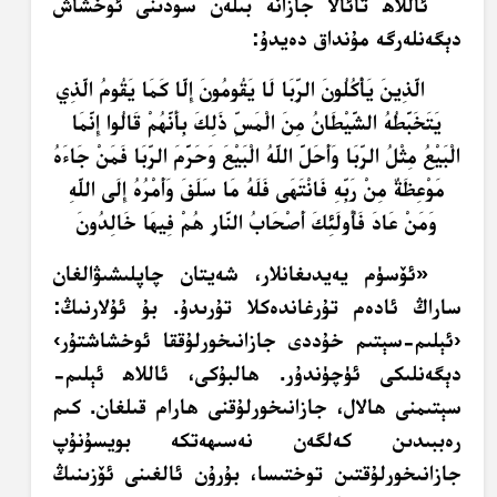
ئاللاھ تائالا جازانە بىلەن سودىنى ئوخشاش
دېگەنلەرگە مۇنداق دەيدۇ:
الَّذِينَ يَأْكُلُونَ الرِّبَا لَا يَقُومُونَ إِلَّا كَمَا يَقُومُ الَّذِي
يَتَخَبَّطُهُ الشَّيْطَانُ مِنَ الْمَسِّ ذَلِكَ بِأَنَّهُمْ قَالُوا إِنَّمَا
الْبَيْعُ مِثْلُ الرِّبَا وَأَحَلَّ اللَّهُ الْبَيْعَ وَحَرَّمَ الرِّبَا فَمَنْ جَاءَهُ
مَوْعِظَةٌ مِنْ رَبِّهِ فَانْتَهَى فَلَهُ مَا سَلَفَ وَأَمْرُهُ إِلَى اللَّهِ
وَمَنْ عَادَ فَأُولَئِكَ أَصْحَابُ النَّارِ هُمْ فِيهَا خَالِدُونَ
«ئۆسۈم يەيدىغانلار، شەيتان چاپلىشىۋالغان
ساراڭ ئادەم تۇرغاندەكلا تۇرىدۇ. بۇ ئۇلارنىڭ:
‹ئېلىم-سېتىم خۇددى جازانىخورلۇققا ئوخشاشتۇر›
دېگەنلىكى ئۈچۈندۇر. ھالبۇكى، ئاللاھ ئېلىم-
سېتىمنى ھالال، جازانىخورلۇقنى ھارام قىلغان. كىم
رەببىدىن كەلگەن نەسىھەتكە بويسۇنۇپ
جازانىخورلۇقتىن توختىسا، بۇرۇن ئالغىنى ئۆزىنىڭ