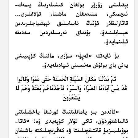
بېقىلىشى زۆرۆر بولغان كىشىلەرنىڭ يىمەك-
ئىچمىكى، مىنىدىغان ماشىنا، ئۇلاغلىرى…
قاتارلىقلار ئۇنىڭ ئاساسلىق ئېھتىياجلىرىدىن
ھېسابلىنىدۇ. بۇنداق نەرسىلەردىن سەدىقە
ئېلىنمايدۇ.
بۇ ئايەتتە «ئەپۇ» سۆزى، مالنىڭ كۆپىيىشى
يەنى باي بولۇش مەنىسىنى ئىپادىلەيدۇ.
ثُمَّ بَدَّلْنَا مَكَانَ السَّيِّئَةِ الْحَسَنَةَ حَتَّى عَفَوْا وَقَالُوا
قَدْ مَسَّ آَبَاءَنَا الضَّرَّاءُ وَالسَّرَّاءُ فَأَخَذْنَاهُمْ بَغْتَةً وَهُمْ لَا
يَشْعُرُونَ
«ئاندىن بىز يامانلىقنىڭ ئورنىغا ياخشىلىقنى
ئالماشتۇردۇق، تاكى ئۇلار كۆپەيدى ۋە: «ئاتا-
بوۋىلىمىزمۇ قاتتىقچىلىقتا ۋە كەڭرىچىلىكتە ياشىغان