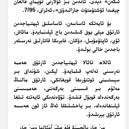
ئىكەن» دېدى. ئاندىن بىز ئۇلارنى تۇيماي قالغان
چېغىدا ئۇشتۇمتۇت جازالىدۇق»-ئەئراف، 7/95.
بۇ ئايەتكە ئاساسەن، ئاساسلىق ئېھتىياجدىن
ئارتۇق مېلى يوق كىشىدىن باج ئېلىنمايدۇ. مائاش،
ئۆي، ئاپتۇمۇبىل، دۇكان، فابرىكا قاتارلىق نەرسىلەر
باجدىن خالى بولىدۇ.
ئاللاھ تائالا ئېھتىياجدىن ئارتۇق ھەممە
نەرسىنى تەلەپ قىلمايدۇ. لېكىن، شۇنداق بىر
سېستىمنى ئوتتۇرىغا قويغانكى، ئارتۇق مالنىڭ
مەلۇم بىر قىسمىنى بەرگەننى، ھەممىسىنى
بەرگەندەك قوبۇل قىلىدۇ. تۆۋەندىكى ئايەتتە تىلغا
ئېلىنغاندەك، بىر ياخشىلىققا ئەڭ ئاز ئون ھەسسە
ئارتۇق بېرىلىدۇ.
مَنْ جَاءَ بِالْحَسَنَةِ فَلَهُ عَشْرُ أَمْثَالِهَا وَمَنْ جَاءَ