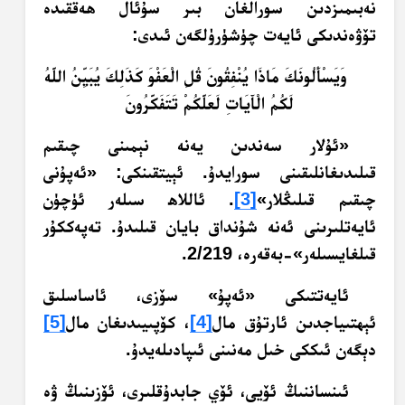
نەبىمىزدىن سورالغان بىر سۇئال ھەققىدە
تۆۋەندىكى ئايەت چۈشۈرۈلگەن ئىدى:
وَيَسْأَلُونَكَ مَاذَا يُنْفِقُونَ قُلِ الْعَفْوَ كَذَلِكَ يُبَيِّنُ اللَّهُ
لَكُمُ الْآَيَاتِ لَعَلَّكُمْ تَتَفَكَّرُونَ
«ئۇلار سەندىن يەنە نېمىنى چىقىم
قىلىدىغانلىقىنى سورايدۇ. ئېيتقىنكى: «ئەپۇنى
چىقىم قىلىڭلار»
[3]
. ئاللاھ سىلەر ئۈچۈن
ئايەتلىرىنى ئەنە شۇنداق بايان قىلىدۇ. تەپەككۇر
قىلغايسىلەر»-بەقەرە، 2/219.
ئايەتتىكى «ئەپۇ» سۆزى، ئاساسلىق
ئېھتىياجدىن ئارتۇق مال
[4]
، كۆپىيىدىغان مال
[5]
دېگەن ئىككى خىل مەنىنى ئىپادىلەيدۇ.
ئىنساننىڭ ئۆيى، ئۆي جابدۇقلىرى، ئۆزىنىڭ ۋە