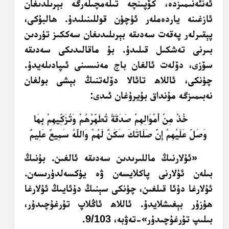
ئەنئەنىمىزدە، كۆپىنچە تىلەمچىلەرگە بېرىلدىغان
ئازغىنە ياردەملەر ئۈچۈن قوللىنىلىدۇ. ھالبۇكى،
پېقىرلەر پەقەت سەدىقە بېرىلىدىغان سەككىز تۈردىن
بىرنى تەشكىل قىلىدۇ. بۇ ماقالىدىكى سەدىقە
سۆزى، دۆلەت ئالغان باج مەنىسىنى ئىپادىلەيدۇ.
چۈنكى، ئاللاھ تائالا دۆلەتنىڭ بېشى بولغان
نەبىمىزگە مۇنداق بۇيرۇغان ئىدى:
خُذْ مِنْ أَمْوَالِهِمْ صَدَقَةً تُطَهِّرُهُمْ وَتُزَكِّيهِمْ بِهَا
وَصَلِّ عَلَيْهِمْ إِنَّ صَلَاتَكَ سَكَنٌ لَهُمْ وَاللَّهُ سَمِيعٌ عَلِيمٌ
«ئۇلارنىڭ ماللىرىدىن سەدىقە ئالغىن. بۇنىڭ
بىلەن ئۇلارنى پاكلايسەن ۋە يۈكسەلدۈرىسەن.
ئۇلارغا دۇئا قىلغىن، چۈنكى سېنىڭ دۇئايىڭ ئۇلارغا
ھۇزۇر بېغىشلايدۇ. ئاللاھ ئاڭلاپ تۇرغۇچىدۇر،
بىلىپ تۇرغۇچىدۇر»-تەۋبە، 9/103.