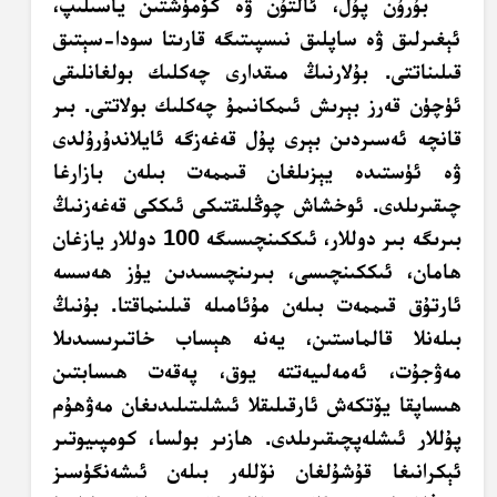
بۇرۇن پۇل، ئالتۇن ۋە كۆمۈشتىن ياسىلىپ،
ئېغىرلىق ۋە ساپلىق نىسپىتىگە قارىتا سودا-سېتىق
قىلىناتتى. بۇلارنىڭ مىقدارى چەكلىك بولغانلىقى
ئۈچۈن قەرز بېرىش ئىمكانىمۇ چەكلىك بولاتتى. بىر
قانچە ئەسىردىن بېرى پۇل قەغەزگە ئايلاندۇرۇلدى
ۋە ئۈستىدە يېزىلغان قىممەت بىلەن بازارغا
چىقىرىلدى. ئوخشاش چوڭلىقتىكى ئىككى قەغەزنىڭ
بىرىگە بىر دوللار، ئىككىنچىسىگە 100 دوللار يازغان
ھامان، ئىككىنچىسى، بىرىنچىسىدىن يۈز ھەسسە
ئارتۇق قىممەت بىلەن مۇئامىلە قىلىنماقتا. بۇنىڭ
بىلەنلا قالماستىن، يەنە ھېساب خاتىرىسىدىلا
مەۋجۇت، ئەمەلىيەتتە يوق، پەقەت ھىسابتىن
ھىساپقا يۆتكەش ئارقىلىقلا ئىشلىتىلىدىغان مەۋھۇم
پۇللار ئىشلەپچىقىرىلدى. ھازىر بولسا، كومپىيوتىر
ئېكرانىغا قۇشۇلغان نۆللەر بىلەن ئىشەنگۈسىز