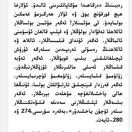
رەببىنىڭ دەرگاھىدا مۇكاپاتلىرىنى ئالىدۇ. ئۇلارغا
ھېچ قورقۇنچ يوق ۋە ئۇلار ھەرگىزمۇ غەمكىن
بولمايدۇ. ئى مۇئمىنلار! ئەگەر مۇئمىن بولساڭلار
ئاللاھقا تەقۋادار بولۇڭلار ۋە قېلىپ قالغان ئۆسۈمنى
ئالماڭلار. ئەگەر ئۇنداق قىلمىساڭلار، ئاللاھ ۋە
ئاللاھنىڭ رەسۇلى تەرىپىدىن سىلەرگە ئۇرۇش
ئېچىلغانلىقىنى بىلىپ قويۇڭلار. ئەگەر تەۋبە
قىلساڭلار ئەسلى ماللىرىڭلار ئۆزۈڭلارنىڭدۇر.
زۇلۇممۇ قىلمايسىلەر، زۇلۇمغىمۇ ئۇچرىمايسىلەر.
ئەگەر قەرزدار قىينچىلىق تارتىۋاتقان بولسا، ئۇنىڭغا
ھالى ياخشىلانغۇچە مۆھلەت بېرىڭلار. ئەگەر
بىلسەڭلار ئېلىشىڭلارنى سەدىقە قىلىۋەتكىنىڭلار
سىلەر ئۈچۈن ياخشىدۇر»-بەقەرە سۈرىسى،274 ۋە
280-ئايەت.