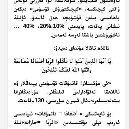
تەۋەككۇل قىلمايدۇ. شۇڭلاشقا، ئۇ، قەرزنى تۆلەش
ۋاقتى كېچىكسە، «كېچىكتۈرۈش ئۆسۈمى» دېگەن
باھانىسى بىلەن قۇشۇمچە ھەق ئالىدۇ. ئۇنىڭ
نىشانى پەقەت، پايدىنى %10،%20، %40 …
ئاشۇرۇشتىن باشقا نەرسە ئەمەس.
ئاللاھ تائالا مۇنداق دەيدۇ:
يَا أَيُّهَا الَّذِينَ آَمَنُوا لَا تَأْكُلُوا الرِّبَا أَضْعَافًا مُضَاعَفَةً
وَاتَّقُوا اللَّهَ لَعَلَّكُمْ تُفْلِحُونَ
«ئى مۇئمىنلار! قاتمۇقات ئۆسۈمنى يېمەڭلار ۋە
ئاللاھقا تەقۋادارلىق قىلىڭلار. مۇرادىڭلارغا
يېتەلەيسىلەر»-ئال ئىمران سۈرىسى، 130-ئايەت.
بۇ ئايەتتىكى «
أَضْعَافًا
= قاتمۇقات» ئىپادىسى
ئەرەپ تېلى نۇقتىسىدىن «
الرِّبَا
=جازانە»نىڭ