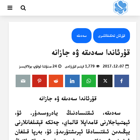
قۇرئان تەتقىقاتلىرى
سەدىقە
قۇرئاندا سەدىقە ۋە جازانە
2017-12-07
1,779 قېتىم كۆرۈلدى
24 مىنۇتتا ئوقۇپ بولالايسىز
قۇرئاندا سەدىقە ۋە جازانە
سەدىقە، ئىقتىسادنىڭ يادروسىدۇر. ئۇ،
ئېھتىياجلارنى قامداپلا قالماي، چەتكە قېقىلغانلارنى
يېڭىدىن ئىقتىسادقا ئېرىشتۈرىدۇ. ئۇ، بەرپا قىلغان