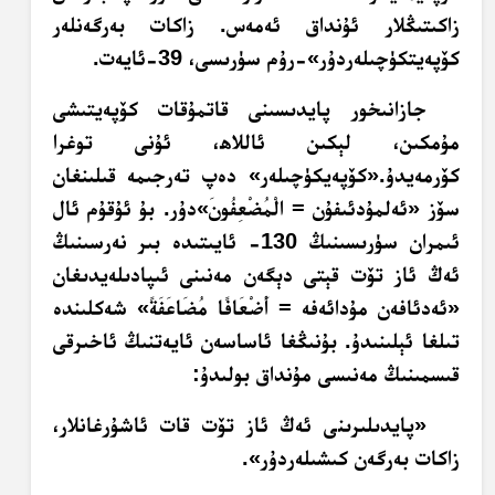
زاكىتىڭلار ئۇنداق ئەمەس. زاكات بەرگەنلەر
كۆپەيتكۈچىلەردۇر»-رۇم سۈرىسى، 39-ئايەت.
جازانىخور پايدىسىنى قاتمۇقات كۆپەيتىشى
مۇمكىن، لېكىن ئاللاھ، ئۇنى توغرا
كۆرمەيدۇ.«كۆپەيكۈچىلەر» دەپ تەرجىمە قىلىنغان
سۆز «ئەلمۇدئىفۇن =
الْمُضْعِفُونَ
»دۇر.
بۇ ئۇقۇم ئال
ئىمران سۈرىسىنىڭ 130- ئايىتىدە بىر نەرسىنىڭ
ئەڭ ئاز تۆت قېتى دېگەن مەنىنى ئىپادىلەيدىغان
«ئەدئافەن مۇدائەفە = أَضْعَافًا مُضَاعَفَةً
» شەكلىندە
تىلغا ئېلىنىدۇ. بۇنىڭغا ئاساسەن ئايەتنىڭ ئاخىرقى
قىسمىنىڭ مەنىسى مۇنداق بولىدۇ:
«پايدىلىرىنى ئەڭ ئاز تۆت قات ئاشۇرغانلار،
زاكات بەرگەن كىشىلەردۇر».