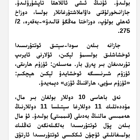
بولىدۇ. ئۇنىڭ ئىشى ئاللاھقا تاپشۇرۇلىدۇ.
جازانىخورلۇقنى داۋاملاشتۇرغانلار بولسا، دوزاخ
ئەھلى بولۇپ، دوزاختا مەڭگۈ قالىدۇ»-بەقەرە، 2/
275.
جازانە بىلەن سودا-سېتىق ئوتتۇرىسىدا
ئوخشاشلىق بولسىمۇ لېكىن، ئۇلارنى ئايرىپ
تۇرىدىغان بىر پەرق بار. مەسىلەن: ئۈزۈم ھارىقى،
ئۈزۈم شىرنىسىگە ئوخشايدۇ لېكىن ھېچكىم:
«ئۈزۈم سۈيى، ھاراقنىڭ ئۆزى» دېمەيدۇ.
نەق باھاسى 10 دوللار بولغان بىر مال،
مۇددەتلىك 11 دوللارغا سېتىلسا 11 دوللارنىڭ
ھەممىسى مالنىڭ بەدىلى (قىممىتى) بولىدۇ. ئۇ مال
بىلەن پۇل ئوتتۇرىسىدا بەلگىلەنگەن تەڭلىك
بولمىغانلىقى ئۈچۈن ئىككىسى ئوتتۇرىسىدا ئارتۇق