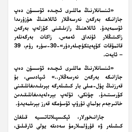
«ئىنسانلارنىڭ ماللىرى ئىچىدە ئۆسسۇن دەپ
جازانىگە بەرگەن نەرسەڭلار ئاللاھنىڭ ھۇزۇرىدا
ئۆسمەيدۇ. ئاللاھنىڭ رازىلىقىنى كۆزلەپ بەرگەن
زاكىتىڭلار ئۇنداق ئەمەس. زاكات بەرگەنلەر
قاتمۇقات كۆپەيتكۈچىلەردۇر»-‏30-سۈرە رۇم، 39
– ئايەت.
«ئىنسانلارنىڭ ماللىرى ئىچىدە ئۆسسۇن دەپ
جازانىگە بەرگەن نەرسەڭلار..» ئىپادىسى، بۇ
قەرزنىڭ پۇل-مىلى بار كىشىلەرگە بېرىلىدىغانلىقىنى
كۆرسىتىدۇ. چۈنكى، تۆلەپ بېرەلەيدىغانلىقىدىن
خاتىرجەم بولماي تۇرۇپ ئۆسۈمگە قەرز بېرىلمەيدۇ.
جازانىخورلار، ئېكىسپىلاتاتسىيە قىلغان
كىشىلەر ۋە قۇرۇلمىلارمۇ سەدىقە يولى ئارقىلىق،