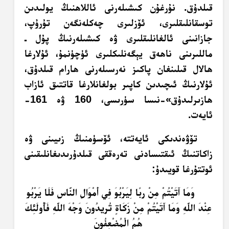
قىلدۇق. نۇرغۇن كىشىلەرنى ئاللاھنىڭ يولىدىن
توسقانلىقلىرى، ئۆزلىرى چەكلەنگەن تۇرۇپ،
جازانىنى ئالغانلىقلىرى ۋە كىشىلەرنىڭ پۇل ـ
ماللىرىنى ناھەق يېگەنلىكلىرى ئۈچۈنمۇ، ئۇلارغا
ھالال قىلىنغان پاكىز نەرسىلەرنى ھارام قىلدۇق،
ئۇلارنىڭ ئىچىدىن كاپىر بولغانلارغا قاتتىق ئازاب
ھازىرلىدۇق»-نىسا سۈرىسى، 160 ۋە 161-
ئايەت.
تۆۋەندىكى ئايەتتە، ئۆسۈمنىڭ زىيىنى ۋە
زاكاتنىڭ ئىقتىسادنى تەرەققى قىلدۇرىدىغانلىقىنى
ئوتتۇرغا قويىدۇ:
وَمَا آَتَيْتُمْ مِنْ رِبًا لِيَرْبُوَ فِي أَمْوَالِ النَّاسِ فَلَا يَرْبُو
عِنْدَ اللَّهِ وَمَا آَتَيْتُمْ مِنْ زَكَاةٍ تُرِيدُونَ وَجْهَ اللَّهِ فَأُولَئِكَ
هُمُ الْمُضْعِفُونَ