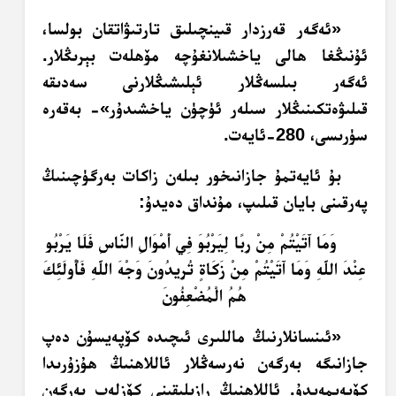
«ئەگەر قەرزدار قىينچىلىق تارتىۋاتقان بولسا،
ئۇنىڭغا ھالى ياخشىلانغۇچە مۆھلەت بېرىڭلار.
ئەگەر بىلسەڭلار ئېلىشىڭلارنى سەدىقە
قىلىۋەتكىنىڭلار سىلەر ئۈچۈن ياخشىدۇر»- بەقەرە
سۈرىسى، 280-ئايەت.
بۇ ئايەتمۇ جازانىخور بىلەن زاكات بەرگۈچىنىڭ
پەرقىنى بايان قىلىپ، مۇنداق دەيدۇ:
وَمَا آَتَيْتُمْ مِنْ رِبًا لِيَرْبُوَ فِي أَمْوَالِ النَّاسِ فَلَا يَرْبُو
عِنْدَ اللَّهِ وَمَا آَتَيْتُمْ مِنْ زَكَاةٍ تُرِيدُونَ وَجْهَ اللَّهِ فَأُولَئِكَ
هُمُ الْمُضْعِفُونَ
«ئىنسانلارنىڭ ماللىرى ئىچىدە كۆپەيسۇن دەپ
جازانىگە بەرگەن نەرسەڭلار ئاللاھنىڭ ھۇزۇرىدا
كۆپەيمەيدۇ. ئاللاھنىڭ رازىلىقىنى كۆزلەپ بەرگەن