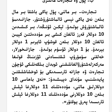
ب- پۇل ۋە تىجارەت ماللىرى
تىجارەت- بىر مالنى، پۇل ياكى باشقا بىر مال
بىلەن نەق ياكى نېسى ئالماشتۇرۇشتۇر. جازانىدىمۇ
ئالماشتۇرۇش بولىدۇ. لېكىن ئۇنىڭدا، بىر كىشىدىن
10 دوللار قەرز ئالغان كىشى بىر مۇددەتتىن كېيىن
ئالغان 10 دوللار بىلەن قوشۇپ ئايرىم 1 دوللار
بېرىدۇ. بۇ 1 دوللار ئۆسۈم بولىدۇ. جازانىخورلار،
خەلقنى سۈمۈرۈپ ئىقتىسادنى ئۆزىنىڭ قولىغا
مەركەزلەشتۈرۋالغانلىقىنى ئوبدان بىلگەنلىكى ئۈچۈن
تىجارەت ۋە جازانە ئارىسىدىكى بۇ ئوخشاشلىقتىن
پايدىلىنىپ مۇنداق دېيىشىدۇ: «نەق باھاسى 10
دوللارلىق مالنى، مۇددەتلىك 11 دوللارغا ئېلىش
بىلەن 10 دوللارنى مۇددەتلىك 11 دوللارغا ئېلىش
ئارىسىدا پەرق يوقتۇر».