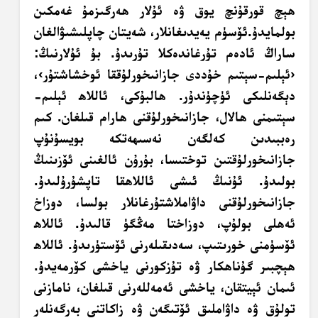
ھېچ قورقۇنچ يوق ۋە ئۇلار ھەرگىزمۇ غەمكىن
بولمايدۇ.ئۆسۈم يەيدىغانلار، شەيتان چاپلىشىۋالغان
ساراڭ ئادەم تۇرغاندەكلا تۇرىدۇ. بۇ ئۇلارنىڭ:
‹ئېلىم-سېتىم خۇددى جازانىخورلۇققا ئوخشاشتۇر›،
دېگەنلىكى ئۈچۈندۇر. ھالبۇكى، ئاللاھ ئېلىم-
سېتىمنى ھالال، جازانىخورلۇقنى ھارام قىلغان. كىم
رەببىدىن كەلگەن نەسىھەتكە بويسۇنۇپ
جازانىخورلۇقتىن توختىسا، بۇرۇن ئالغىنى ئۆزىنىڭ
بولىدۇ. ئۇنىڭ ئىشى ئاللاھقا تاپشۇرۇلىدۇ.
جازانىخورلۇقنى داۋاملاشتۇرغانلار بولسا، دوزاخ
ئەھلى بولۇپ، دوزاختا مەڭگۈ قالىدۇ. ئاللاھ
ئۆسۈمنى خورىتىپ، سەدىقىلەرنى ئۆستۈرىدۇ. ئاللاھ
ھېچبىر گۇناھكار ۋە تۇزكورنى ياخشى كۆرمەيدۇ.
ئىمان ئېيتقان، ياخشى ئەمەللەرنى قىلغان، نامازنى
تولۇق ۋە داۋاملىق ئۆتىگەن ۋە زاكاتنى بەرگەنلەر