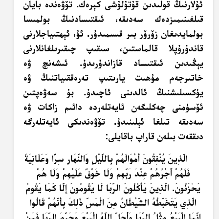
ئۇلارنىڭ قولىدىن قۇتۇلۇشى كېرەك. تۆۋەندە بايان
قىلغىنىمىزدەك سەدىقە، ئىقتىسادنىڭ بولمىسا
بولمايدىغان زۆرۆر بىر قىسمىدۇر. ئۇ، ئېھتىياجلارنى
قاندۇرۇپلا قالماستىن، سىقىپ چىقىرىلغانلارنى
يېڭىدىن ئىقتىساد قازاندۇرىدۇ. ئىشەنچ ۋە
خاتىرجەم مۇھىت يارىتىپ تەرەققىياتنىڭ ۋە
يۈكسىلىشنىڭ ئالدىنى ئاچىدۇ. بۇ سەۋەپتىن
ئۆسۈمنى چەكلىگەن ئايەتلەردە دائىم زاكات ۋە
سەدىقە تىلغا ئېلىنىدۇ. تۆۋەندىكى ئايەتلەرگە
دىققەت بىلەن قاراپ باقايلى:
الَّذِينَ يُنْفِقُونَ أَمْوَالَهُمْ بِاللَّيْلِ وَالنَّهَارِ سِرًّا وَعَلَانِيَةً
فَلَهُمْ أَجْرُهُمْ عِنْدَ رَبِّهِمْ وَلَا خَوْفٌ عَلَيْهِمْ وَلَا هُمْ
يَحْزَنُونَ. الَّذِينَ يَأْكُلُونَ الرِّبَا لَا يَقُومُونَ إِلَّا كَمَا يَقُومُ
الَّذِي يَتَخَبَّطُهُ الشَّيْطَانُ مِنَ الْمَسِّ ذَلِكَ بِأَنَّهُمْ قَالُوا
إِنَّمَا الْبَيْعُ مِثْلُ الرِّبَا وَأَحَلَّ اللَّهُ الْبَيْعَ وَحَرَّمَ الرِّبَا فَمَنْ