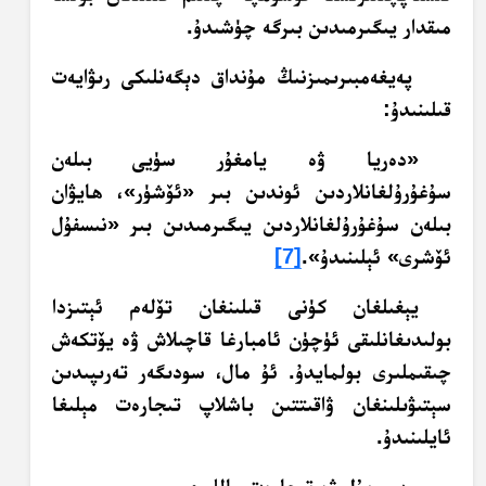
مىقدار يىگىرمىدىن بىرگە چۈشىدۇ.
پەيغەمبىرىمىزنىڭ مۇنداق دېگەنلىكى رىۋايەت
قىلىنىدۇ:
«دەريا ۋە يامغۇر سۈيى بىلەن
سۇغۇرۇلغانلاردىن ئوندىن بىر «ئۆشۈر»، ھايۋان
بىلەن سۇغۇرۇلغانلاردىن يىگىرمىدىن بىر «نىسفۇل
ئۆشرى» ئېلىنىدۇ».
[7]
يېغىلغان كۈنى قىلىنغان تۆلەم ئېتىزدا
بولىدىغانلىقى ئۈچۈن ئامبارغا قاچىلاش ۋە يۆتكەش
چىقىملىرى بولمايدۇ. ئۇ مال، سودىگەر تەرىپىدىن
سېتىۋىلىنغان ۋاقىتتىن باشلاپ تىجارەت مېلىغا
ئايلىنىدۇ.