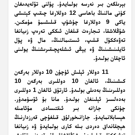
بېرىلگەن بىر نەرسە بولمايدۇ. پۇلنى تۆلەيدىغان
كۈنى مالنىڭ باھاسى 12 دوللارغا چىقىپ كېتىشى
ياكى 9 دوللارغا چۈشۈپ قىلىشىمۇ مۇمكىن.
شۇڭلاشقا، تىجارەت قىلغان ئىككى تەرەپ زىيانغا
تەۋەككۇل قىلىپ، ئىستىمالنىڭ، مال ۋە پۇل
ئايلىنىشىنىڭ ۋە يېڭى ئىشلەپچىقىرىشنىڭ يولىنى
ئاچقان بولىدۇ.
11 دوللار ئېلىش ئۈچۈن 10 دوللار بەرگەن
كىشىنىڭ، ئالغان 10 دوللىرى بەرگەن 10
دوللىرىنىڭ بەدىلى بولىدۇ. ئارتۇق ئالغان 1 دوللىرى
بەدەلسىز ئېلىنغان بولىدۇ. مانا بۇ ئۆسۈمدۇر.
چۈنكى جازانە بىر ئىقتىسادى مۇئامىلە
ھېسابلانمايدۇ. جازانىخورلۇق قىلغۇچى قەرزدارنىڭ
ھېچقانداق دەردى بىلە كارى بولمايدۇ ۋە زىيانغا