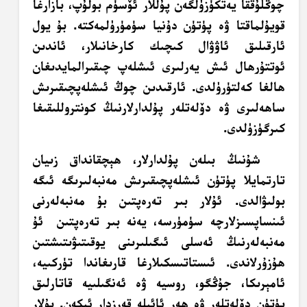
چوڭلۇققا يەتكۈزۈلگەن پۇللار ئۆسۈم بولۇپ، بازارغا
قويۇلماقتا ۋە پۈتۈن دۇنيا سۈمۈرۈلمەكتە. بۇ يول
ئارقىلىق ئاۋۋال كىچىك كارخانىلار، ئاندىن
ئوتتۇرھال ئىش يەرلىرى ئىشلەپ چىقىرالمايدىغان
ھالغا كەلتۈرۈلدى. ئارقىدىن چوڭ ئىشلەپچىقىرىش
ساھەلىرى ۋە دۆلەتلەر پۇلدارلارنىڭ كونتروللىقىغا
كىرگۈزۈلدى.
شۇنىڭ بىلەن پۇلدارلار، ھېچقانداق زىيان
تارتمايلا پۈتۈن ئىشلەپچىقىرىش مەنبەلىرىگە ئىگە
بولىۋالدى. ئۇلار بىر تەرەپتىن بۇ مەنبەلەرنى
ئىنساپسىزلارچە سۈمۈرسە، يەنە بىر تەرەپتىن ئۇ
مەنبەلەرنىڭ ئەسلى ئىگىلىرىنى يوقىتىۋىتىشتىن
ھۇزۇرلاندى. ئىستاتىسكىلارغا قارىغاندا تۈركىيە،
ئامېرىكا، جۇڭگو، روسيە ۋە ئەنگىلىيە قاتارلىق
پۈتۈن دۆلەتلەر ۋە ھەر ئائىلە قەرزدار ئىكەن. بۇلار