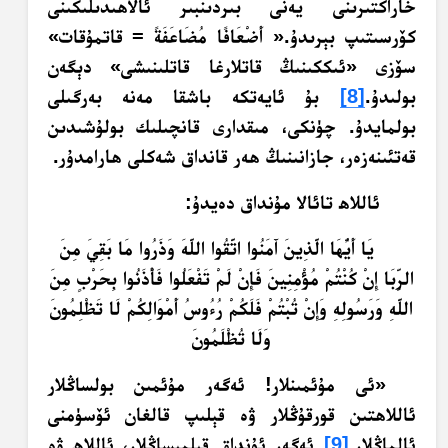
خاراكتىرىنى يەنى بىردىنبىر ئالاھىدىلىكىنى
كۆرسىتىپ بېرىدۇ.«
أَضْعَافًا مُضَاعَفَةً =
قاتمۇقات»
سۆزى «ئىككىنىڭ قاتلارغا قاتلىنىشى» دېگەن
بولىدۇ.
[8]
بۇ ئايەتكە باشقا مەنە بەرگىلى
بولمايدۇ. چۈنكى، مىقدارى قانچىلىك بولۇشىدىن
قەتئىنەزەر، جازانىنىڭ ھەر قانداق شەكلى ھارامدۇر.
ئاللاھ تائالا مۇنداق دەيدۇ:
يَا أَيُّهَا الَّذِينَ آَمَنُوا اتَّقُوا اللَّهَ وَذَرُوا مَا بَقِيَ مِنَ
الرِّبَا إِنْ كُنْتُمْ مُؤْمِنِينَ فَإِنْ لَمْ تَفْعَلُوا فَأْذَنُوا بِحَرْبٍ مِنَ
اللَّهِ وَرَسُولِهِ وَإِنْ تُبْتُمْ فَلَكُمْ رُءُوسُ أَمْوَالِكُمْ لَا تَظْلِمُونَ
وَلَا تُظْلَمُونَ
«ئى مۇئمىنلار! ئەگەر مۇئمىن بولساڭلار
ئاللاھتىن قورقۇڭلار ۋە قېلىپ قالغان ئۆسۈمنى
ئالماڭلار.
[9]
ئەگەر ئۇنداق قىلمىساڭلار، ئاللاھ ۋە