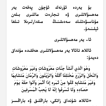
بۇ يەردە ئۆرنەك ئۈچۈن پەقەت يەر
مەھسۇلاتلىرى ۋە تىجارەت ماللىرى بىلەن
مۇناسىۋەتلىك سەدىقىنىڭ مىقدارلىرىلا تىلغا
ئېلىنىدۇ.
ئا- يەر مەھسۇلاتلىرى
ئاللاھ تائالا يەر مەھسۇلاتلىرى ھەققىدە مۇنداق
دەيدۇ:
وَهُوَ الَّذِي أَنْشَأَ جَنَّاتٍ مَعْرُوشَاتٍ وَغَيْرَ مَعْرُوشَاتٍ
وَالنَّخْلَ وَالزَّرْعَ مُخْتَلِفًا أُكُلُهُ وَالزَّيْتُونَ وَالرُّمَّانَ مُتَشَابِهًا
وَغَيْرَ مُتَشَابِهٍ كُلُوا مِنْ ثَمَرِهِ إِذَا أَثْمَرَ وَآَتُوا حَقَّهُ يَوْمَ
حَصَادِهِ وَلَا تُسْرِفُوا إِنَّهُ لَا يُحِبُّ الْمُسْرِفِينَ
«ئاللاھ شۇنداق زاتكى، باراڭلىق ۋە باراڭسىز