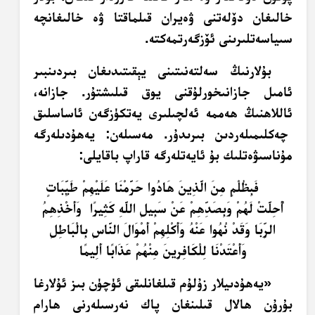
خالىغان دۆلەتنى ۋەيران قىلماقتا ۋە خالىغانچە
سىياسەتلىرىنى ئۆزگەرتمەكتە.
بۇلارنىڭ سەلتەنىتىنى يېقىتىدىغان بىردىنبىر
ئامىل جازانىخورلۇقنى يوق قىلىشتۇر. جازانە،
ئاللاھنىڭ ھەممە ئەلچىلىرى يەتكۈزگەن ئاساسلىق
چەكلىمىلەردىن بىرىدۇر. مەسىلەن: يەھۇدىلەرگە
مۇناسىۋەتلىك بۇ ئايەتلەرگە قاراپ باقايلى:
فَبِظُلْمٍ مِنَ الَّذِينَ هَادُوا حَرَّمْنَا عَلَيْهِمْ طَيِّبَاتٍ
أُحِلَّتْ لَهُمْ وَبِصَدِّهِمْ عَنْ سَبِيلِ اللَّهِ كَثِيرًا وَأَخْذِهِمُ
الرِّبَا وَقَدْ نُهُوا عَنْهُ وَأَكْلِهِمْ أَمْوَالَ النَّاسِ بِالْبَاطِلِ
وَأَعْتَدْنَا لِلْكَافِرِينَ مِنْهُمْ عَذَابًا أَلِيمًا
«يەھۇدىيلار زۇلۇم قىلغانلىقى ئۈچۈن بىز ئۇلارغا
بۇرۇن ھالال قىلىنغان پاك نەرسىلەرنى ھارام