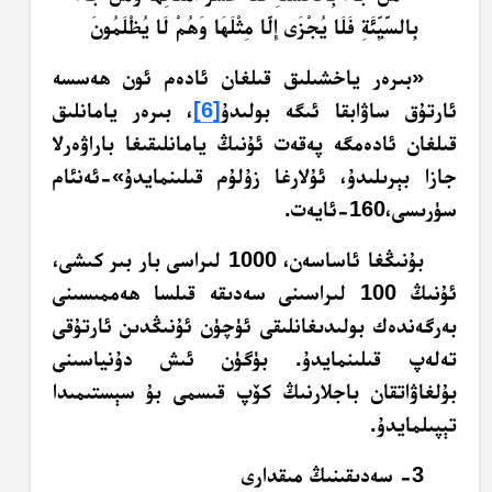
بِالسَّيِّئَةِ فَلَا يُجْزَى إِلَّا مِثْلَهَا وَهُمْ لَا يُظْلَمُونَ
«بىرەر ياخشىلىق قىلغان ئادەم ئون ھەسسە
ئارتۇق ساۋابقا ئىگە بولىدۇ
[6]
، بىرەر يامانلىق
قىلغان ئادەمگە پەقەت ئۇنىڭ يامانلىقىغا باراۋەرلا
جازا بېرىلىدۇ، ئۇلارغا زۇلۇم قىلىنمايدۇ»-ئەنئام
سۈرىسى،160-ئايەت.
بۇنىڭغا ئاساسەن، 1000 لىراسى بار بىر كىشى،
ئۇنىڭ 100 لىراسىنى سەدىقە قىلسا ھەممىسىنى
بەرگەندەك بولىدىغانلىقى ئۈچۈن ئۇنىڭدىن ئارتۇقى
تەلەپ قىلىنمايدۇ. بۈگۈن ئىش دۇنياسىنى
بۇلغاۋاتقان باجلارنىڭ كۆپ قىسمى بۇ سېستىمىدا
تېپىلمايدۇ.
3- سەدىقىنىڭ مىقدارى