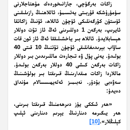
زاكات بەرگۈچى، جازانىخوردەك مۇھتاجلارنى
سۈمۈرۈشكە قۇربىتى يەتسىمۇ، ئاللاھنىڭ رازىلىقىنى
ئۈستۈن كۆرگەنلىكى ئۈچۈن ئاللاھ، ئۇنىڭ زاكاتقا
ئايرىپ، بەرگەن 1 دوللىرىنى ئەڭ ئاز تۆت دوللار
ھېسابلايدۇ. ئاللاھ بىر ياخشىلىققا ئەڭ ئاز ئون قات
ساۋاب بېرىدىغانلىقى ئۈچۈن تۆتنىڭ 10 قىتى 40
بولىدۇ. يەنى پۇل ۋە تىجارەت ماللىرىدىن بىر دوللار
زاكات بەرگەن كىشى 40 دوللار بەرگەن بولىدۇ.
ماللاردا زاكات مىقدارىنىڭ قىرىقتا بىر بولۇشىنىڭ
سەۋەبى بۇدۇر. نەبىمىز ئەلەيھىسسالام مۇنداق
دەيدۇ:
«ھەر ئىككى يۈز دىرھەمنىڭ قىرىقتا بىرىنى،
ھەر يىگىرمە دىنارنىڭ يېرىم دىنارىنى ئېلىپ
كېلىڭلار».
[10]