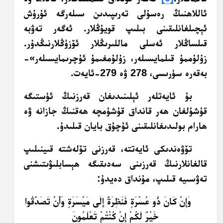
ئاللاھنىڭ رەسۇلى تەرىپىدىن سىلەرگە ئۇرۇش
ئېچىلغانلىقىنى بىلىپ قويۇڭلار. ئەگەر تەۋبە
قىلساڭلار ئەسلى ماللىرىڭلار ئۆزۈڭلارنىڭدۇر.
زۇلۇممۇ قىلمايسىلەر، زۇلۇمغىمۇ ئۇچرىمايسىلەر»-
بەقەرە سۈرىسى، 278 ۋە 279-ئايەت.
بۇ ئايەتلەر ئېلىنىدىغان قەرزنىڭ ئۈستىگە
قۇشۇلغان ھەر قانداق قۇشۇمچە ھەقنىڭ جازانە ۋە
ھارام بولىدىغانلىقىنى ئۇچۇق بايان قىلىدۇ.
تۆۋەندىكى ئايەتتە، قەرزنى تۆلەشتە قىينىلىپ
قالغانلارنىڭ قەرزىنى سەدىقىگە ھېسابلىۋىتىشنى
تەۋسىيە قىلىپ، مۇنداق دەيدۇ:
وَإِنْ كَانَ ذُو عُسْرَةٍ فَنَظِرَةٌ إِلَى مَيْسَرَةٍ وَأَنْ تَصَدَّقُوا
خَيْرٌ لَكُمْ إِنْ كُنْتُمْ تَعْلَمُونَ