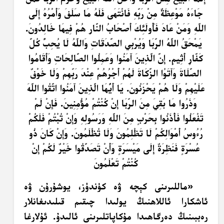
جَاءَهُ مَوْعِظَةٌ مِنْ رَبِّهِ فَانْتَهَى فَلَهُ مَا سَلَفَ وَأَمْرُهُ إِلَى
اللَّهِ وَمَنْ عَادَ فَأُولَئِكَ أَصْحَابُ النَّارِ هُمْ فِيهَا خَالِدُونَ.
يَمْحَقُ اللَّهُ الرِّبَا وَيُرْبِي الصَّدَقَاتِ وَاللَّهُ لَا يُحِبُّ كُلَّ
كَفَّارٍ أَثِيمٍ. إِنَّ الَّذِينَ آَمَنُوا وَعَمِلُوا الصَّالِحَاتِ وَأَقَامُوا
الصَّلَاةَ وَآَتَوُا الزَّكَاةَ لَهُمْ أَجْرُهُمْ عِنْدَ رَبِّهِمْ وَلَا خَوْفٌ
عَلَيْهِمْ وَلَا هُمْ يَحْزَنُونَ. يَا أَيُّهَا الَّذِينَ آَمَنُوا اتَّقُوا اللَّهَ
وَذَرُوا مَا بَقِيَ مِنَ الرِّبَا إِنْ كُنْتُمْ مُؤْمِنِينَ. فَإِنْ لَمْ
تَفْعَلُوا فَأْذَنُوا بِحَرْبٍ مِنَ اللَّهِ وَرَسُولِهِ وَإِنْ تُبْتُمْ فَلَكُمْ
رُءُوسُ أَمْوَالِكُمْ لَا تَظْلِمُونَ وَلَا تُظْلَمُونَ. وَإِنْ كَانَ ذُو
عُسْرَةٍ فَنَظِرَةٌ إِلَى مَيْسَرَةٍ وَأَنْ تَصَدَّقُوا خَيْرٌ لَكُمْ إِنْ
كُنْتُمْ تَعْلَمُونَ
«ماللىرىنى كېچە ۋە كۈندۈز، يوشۇرۇن ۋە
ئاشكارا ئاللاھنىڭ يولىدا چىقىم قىلىدىغانلار
رەببىنىڭ دەرگاھىدا مۇكاپاتلىرىنى ئالىدۇ. ئۇلارغا