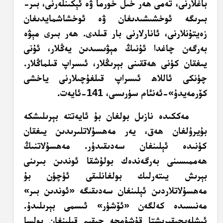
باغلارنى، تەمى ھەر خىل خورما ۋە ئېكىنلەرنى، بىر-
بىرىگە ئوخشىشىدىغان ۋە ئوخشاشمايدىغان
زەيتۇنلارنى، ئانارلارنى بار قىلدى. ھەر بىرى مېۋە
بەرگەن چاغدا ئۇنىڭ مېۋىسىدىن يەڭلار، ئۇنى
يىغقان كۈنى ھەققىنى بېرىڭلار، ئىسراپ قىلماڭلار.
چۈنكى ئاللاھ ئىسراپ قىلغۇچىلارنى ياخشى
كۆرمەيدۇ»-ئەنئام سۈرىسى، 141-ئايەت.
مەككىدە نازىل بولغان بۇ ئايەتتە بېرىلىشكە
بۇيرۇلغان ھەق، يەر مەھسۇلاتلىرىدىن يىغقان
كۈنىدە ئېلىنغان سەدىقىدۇر. مەھسۇلاتنىڭ
ھەممىسىنى بەرگەندەك بولۇشقا ئوندىن بىرىنى
بېرىش يىتەرلىك بولغانلىقى ئۈچۈن بۇ
مەھسۇلاتلاردىن ئېلىنغان سەدىقىگە «ئوندىن بىر»
مەنىسىدە كەلگەن «ئۆشۈر» ئىسمى بېرىلىدۇ.
ئىشلەپچىقىرىشتا قۇشۇمچە چىقىم قىلىنغان بولسا