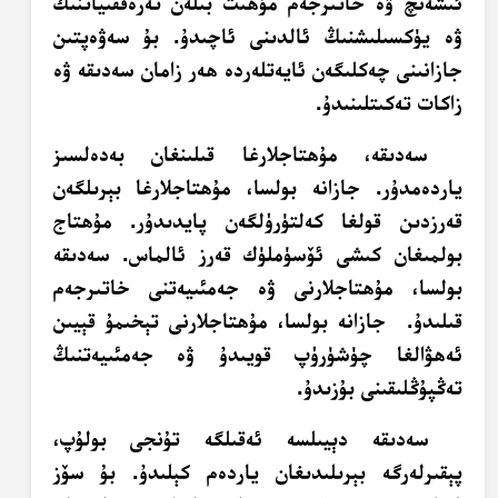
ئىشەنچ ۋە خاتىرجەم مۇھىت بىلەن تەرەققىياتنىڭ
ۋە يۈكسىلىشنىڭ ئالدىنى ئاچىدۇ. بۇ سەۋەپتىن
جازانىنى چەكلىگەن ئايەتلەردە ھەر زامان سەدىقە ۋە
زاكات تەكىتلىنىدۇ.
سەدىقە، مۇھتاجلارغا قىلىنغان بەدەلسىز
ياردەمدۇر. جازانە بولسا، مۇھتاجلارغا بېرىلگەن
قەرزدىن قولغا كەلتۈرۈلگەن پايدىدۇر. مۇھتاج
بولمىغان كىشى ئۆسۈملۈك قەرز ئالماس. سەدىقە
بولسا، مۇھتاجلارنى ۋە جەمئىيەتنى خاتىرجەم
قىلىدۇ. جازانە بولسا، مۇھتاجلارنى تېخىمۇ قېيىن
ئەھۋالغا چۈشۈرۈپ قويىدۇ ۋە جەمئىيەتنىڭ
تەڭپۇڭلىقىنى بۇزىدۇ.
سەدىقە دېيىلسە ئەقىلگە تۇنجى بولۇپ،
پېقىرلەرگە بېرىلىدىغان ياردەم كېلىدۇ. بۇ سۆز