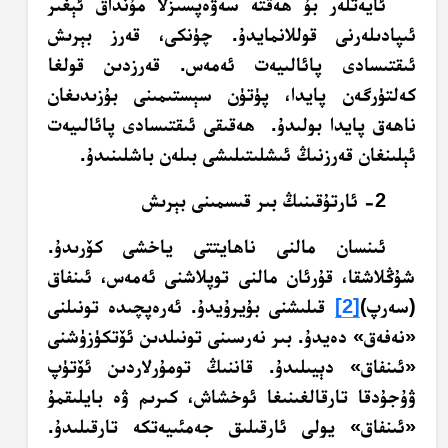
ئايەتلەر بۇ ھەقتە سەۋەپسىزلا مۇنداق ئېغىر
ئىپادىلەرنى قوللانمايدۇ. چۈنكى، قەرز بېرىش
ئىقتىسادى پائالىيەت ئەمەس. قەرزدىن قولغا
كەلتۈرگەن پايدا، پۈتۈن سېستىمىنى بۇزىدىغان
ناھەق پايدا بولىدۇ. ھەقىقى ئىقتىسادى پائالىيەت
ئېلىنغان قەرزنىڭ ئىشلىتىلىشى بىلەن باشلىنىدۇ.
2- ئارتۇقىنىڭ بىر قىسمىنى بېرىش
ئىنسان مالنى ناھايتتى ياخشى كۆرىدۇ.
شۇڭلاشقا، قۇرئان مالنى توپلاشنى ئەمەس، ئىنفاق
(سەرپ)
[2]
قىلىشنى بۇيرۇيدۇ. ئەرەپچىدە تونىلنى
«نەفەق» دەيدۇ. بىر نەرسىنى تونىلدىن ئۆتكۈزۈشنى
«ئىنفاق» دېيىلىدۇ. قاننىڭ تومۇرلاردىن ئۆتۈپ
ۋۇجۇدقا تارقالغىنىغا ئوخشاش، كىرىم ۋە بايلىقمۇ
«ئىنفاق» يولى ئارقىلىق جەمئىيەتكە تارقىلىدۇ.