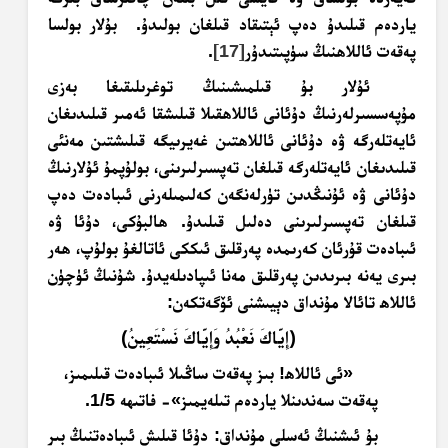
ياردەم قىلىدۇ دەپ ئېتىقاد قىلغان بولىدۇ. بۇلار بولسا
پەقەت ئاللاھنىڭ سۈپىتىدۇر
[17]
.
ئۇلار بۇ قىلمىشىنىڭ توغرىلىقىغا بەزى
مۇپەسسىرلەرنىڭ دۇئانى ئاللاھقىلا قىلىشقا ئەمىر قىلىدىغان
ئايەتلەرگە ۋە دۇئانى ئاللاھتىن غەيرىيگە قىلىشتىن مەنئى
قىلىدىغان ئايەتلەرگە قىلغان تەپسىرلىرىنى، بولۇپمۇ ئۇلارنىڭ
دۇئانى ۋە ئۇنىڭدىن تۈرلەنگەن كەلىمىلەرنى ئىبادەت دەپ
قىلغان تەپسىرلىرىنى دەلىل قىلىدۇ. ھالبۇكى، دۇئا ۋە
ئىبادەت قۇرئان كەرىمدە پەرقلىق ئىككى ئاتالغۇ بولۇپ، ھەر
بىرى يەنە بىرىدىن پەرقلىق مەنا ئىپادىلەيدۇ. شۇنىڭ ئۈچۈن
ئاللاھ تائالا مۇنداق دېيىشنى ئۆگەتكەن:
﴿إِيَّاكَ نَعْبُدُ وَإِيَّاكَ نَسْتَعِينُ﴾
«ئى ئاللاھ! بىز پەقەت ساڭىلا ئىبادەت قىلىمىز،
پەقەت سەندىنلا ياردەم تىلەيمىز»- فاتىھە 1/5.
بۇ ئىشنىڭ ئەسلى مۇنداق: دۇئا قىلىش ئىبادەتنىڭ بىر