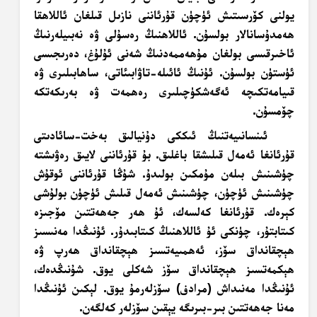
يولنى كۆرسىتىش ئۈچۈن قۇرئاننى نازىل قىلغان ئاللاھقا
ھەمدۇسانالار بولسۇن. ئاللاھنىڭ رەسۇلى ۋە نەبىيلەرنىڭ
ئاخىرقىسى بولغان مۇھەممەدنىڭ شەنى ئۇلۇغ، دەرىجىسى
ئۈستۈن بولسۇن. ئۇنىڭ ئائىلە-تاۋابىئاتى، ساھابىلىرى ۋە
قىيامەتكىچە ئەگەشكۈچىلىرى رەھمەت ۋە بەرىكەتكە
چۆمسۇن.
ئىنسانىيەتنىڭ ئىككى دۇنيالىق بەخت-سائادىتى
قۇرئانغا ئەمەل قىلىشقا باغلىق. بۇ قۇرئاننى لايىق رەۋىشتە
چۈشىنىش بىلەن مۇمكىن بولىدۇ. شۇڭا قۇرئاننى ئوقۇش
چۈشىنىش ئۈچۈن، چۈشىنىش ئەمەل قىلىش ئۈچۈن بولۇشى
كېرەك. قۇرئانغا كەلسەك، ئۇ ھەر جەھەتتىن مۆجىزە
كىتابتۇر، چۈنكى ئۇ ئاللاھنىڭ كىتابىدۇر. ئۇنىڭدا مەنىسىز
ھېچقانداق سۆز، ئەھمىيەتسىز ھېچقانداق ھەرپ ۋە
ھېكمەتسىز ھېچقانداق سۆز شەكلى يوق. شۇنىڭدەك،
ئۇنىڭدا مەنىداش (مرادف) سۆزلەرمۇ يوق. لېكىن ئۇنىڭدا
مەنا جەھەتتىن بىر-بىرىگە يېقىن سۆزلەر كەلگەن.