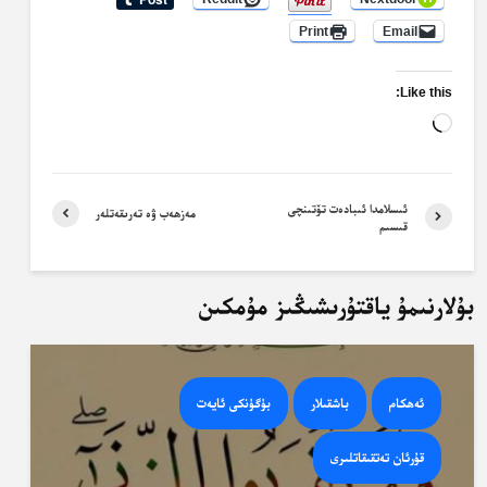
Print
Email
Like this:
Loading…
ئىسلامدا ئىبادەت تۆتىنچى
مەزھەب ۋە تەرىقەتلەر
قىسىم
بۇلارنىمۇ ياقتۇرىشىڭىز مۇمكىن
ئەھكام
باشقىلار
بۈگۈنكى ئايەت
قۇرئان تەتقىقاتلىرى