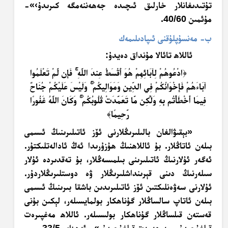
تۇتىدىغانلار خارلىق ئىچىدە جەھەننەمگە كىرىدۇ›»-
مۇئمىن 40/60.
ب- مەنسۇپلۇقنى ئىپادىلىمەك
ئاللاھ تائالا مۇنداق دەيدۇ:
﴿
ادْعُوهُمْ لِآبَائِهِمْ هُوَ أَقْسَطُ عِندَ اللَّهِ
فَإِن لَّمْ تَعْلَمُوا
آبَاءَهُمْ فَإِخْوَانُكُمْ فِي الدِّينِ وَمَوَالِيكُمْ
وَلَيْسَ عَلَيْكُمْ جُنَاحٌ
فِيمَا أَخْطَأْتُم بِهِ وَلَٰكِن مَّا تَعَمَّدَتْ قُلُوبُكُمْ
وَكَانَ اللَّهُ غَفُورًا
رَّحِيمًا
﴾
«بېقىۋالغان بالىلىرىڭلارنى ئۆز ئاتىلىرىنىڭ ئىسمى
بىلەن ئاتاڭلار. بۇ ئاللاھنىڭ ھۇزۇرىدا ئەڭ ئادالەتلىكتۇر.
ئەگەر ئۇلارنىڭ ئاتىلىرىنى بىلمىسەڭلار، بۇ تەقدىردە ئۇلار
سىلەرنىڭ دىنى قېرىنداشلىرىڭلار ۋە دوستلىرىڭلاردۇر.
ئۇلارنى سەۋەنلىكتىن ئۆز ئاتىلىرىدىن باشقا بىرىنىڭ ئىسمى
بىلەن ئاتاپ سالساڭلار گۇناھكار بولمايسىلەر، لېكىن بۇنى
قەستەن قىلساڭلار گۇناھكار بولىسىلەر. ئاللاھ مەغپىرەت
قىلغۇچىدۇر، مەرھەمەت قىلغۇچىدۇر»- ئەھزاب 33/5.