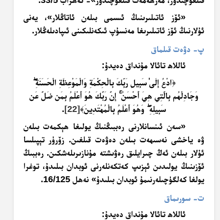
«ئۆز ئاتىلىرىنىڭ ئىسمى بىلەن ئاتاڭلار»، يەنى
ئۇلارنىڭ ئۆز ئاتىلىرىغا مەنسۇپ ئىكەنلىكىنى ئىپادىلەڭلار.
پ- دۋەت قىلماق
ئاللاھ تائالا مۇنداق دەيدۇ:
﴿
ادْعُ إِلَىٰ سَبِيلِ رَبِّكَ بِالْحِكْمَةِ وَالْمَوْعِظَةِ الْحَسَنَةِ
وَجَادِلْهُم بِالَّتِي هِيَ أَحْسَنُ
إِنَّ رَبَّكَ هُوَ أَعْلَمُ بِمَن ضَلَّ عَن
سَبِيلِهِ
وَهُوَ أَعْلَمُ بِالْمُهْتَدِينَ
﴾
[22]
.
«سەن ئىنسانلارنى رەببىڭنىڭ يولىغا ھېكمەت بىلەن
ۋە ياخشى نەسىھەت بىلەن دەۋەت قىلغىن. زۆرۈر تېپىلسا
ئۇلار بىلەن ئەڭ چىرايلىق رەۋىشتە مۇنازىرىلەشكىن. رەببىڭ
ئۆزىنىڭ يولىدىن ئېزىپ كەتكەنلەرنى ئوبدان بىلىدۇ، توغرا
يولغا كەلگۈچىلەرنىمۇ ئوبدان بىلىدۇ» نەھل 16/125.
ت- سورىماق
ئاللاھ تائالا مۇنداق دەيدۇ: