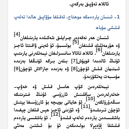
ئاللاھ تەۋپىق بەرگەي.
1- ئىنسان ياردەمگە موھتاج، ئەقىلغا مۇۋاپىق ھالدا تەلەپ
قىلىشى مۇباھ
[4]
ئىنسان ھەر نەقەدەر چىرايلىق شەكىلدە يارىتىلغان
[5]
ۋە ھۆرمەتلىك قىلىنغان
بولسىمۇ، ئۇ ئەينى ۋاقىتتا ئاجىز
[6]
يارىتىلغان
. ئاللاھ تائالا سانسىزلىغان نېمەتلەرنى يارىتىپ
ئۇنىڭ ئالدىدا قويۇش
[7]
بىلەن بىرگە ئۇنىڭغا بەزىدە
ئىمتىھان قىلىش ئۈچۈن
[8]
ۋە بەزىدە جازالاش ئۈچۈن
[9]
مۇسىبەت يەتكۈزىدۇ.
نېمەتلەردىن كۆپ ھاسىل قىلىش ۋە خەۋپ-
خەتەرلەردىن ساقلىنىش ئارزۇسى ئۇنىڭ فىترىتىگە
[10]
سىڭدۈرۈلگەن
. ئۇ ھاياتى بويىچە بۇ ئارزۇسىغا يېتىش
[11]
ئۈچۈن تىرىشىدۇ
ۋە ئۆزىنى ئاجىز ھېس قىلغان چېغىدا
[12]
باشقىسىدىن ياردەم تەلەپ قىلىدۇ
. ئۇ باشقىسى ياردەم
قىلىشقا قادىرلا بولىدىكەن ئۇ بۇ ئىشتىن مەنئى