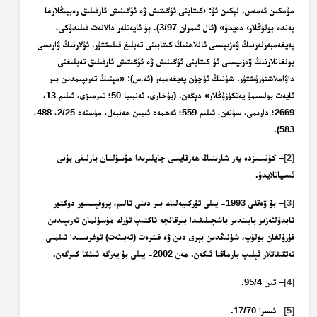
مۇمكىن ئەمەس. لېكىن ئۇ: ‹كىتابنى ئۆگىتىش ۋە ئۆگىنىش ئارقىلىق رەببىڭلارغا
بەندە بولۇڭلار› دەيدۇ» (ئال ئىمران 3/97). بۇ ئايەتلەر دالالەت قىلىدۇكى،
پەيغەمبەرلەرنىڭ ۋەزىپىسى ئاللاھنىڭ كىتابىنى تەبلىغ قىلىشتۇر. ئۇلارنىڭ ۋارىسى
بولغانلارنىڭ ۋەزىپىسى ئۇ كىتابنى ئۆگىنىش ۋە ئۆگىتىش ئارقىلىق تەبلىغنى
داۋاملاشتۇرۇشتۇر. شۇنىڭ ئۈچۈن پەيغەمبەر (ئە.س): «مېنىڭ تەرىپىمدىن بىر
ئايەت بولسىمۇ يەتكۈزۈڭلار» دېگەن. (بۇخارى، ئەنبىيا 50؛ تىرمىزى، ئىلىم 13،
2669؛ دارىمى، سۇنەن، ئىلىم 559؛ ئەھمەد ئىبىن ھەنبەل، مۇسنەد 2/25، 488،
583).
[2]
– كۈنىمىزدە يەر شارىنىڭ ھەرقايسى جايلىرىدا مۇسۇلمان بارلىقى بۇنى
ئىسپاتلايدۇ.
[3]
– بۇ ۋەقفى 1993- يىلى تۈركىيەلىك بىر دىنى ئالىم، پروفېسسور دوكتور
ئابدۇلئەزىز بايىندىر باشچىلىقىدا بىرقانچە ئاكتىپ تۈرك مۇسۇلمان تەرىپىدىن
قۇرۇلغان بولۇپ، شۇنىڭدىن بېرى دىن ۋە فىترەت (تەبىئەت) توغرىسىدا ئىلمىي
تەتقىقاتلار ئېلىپ بارماقتا ئىكەن. مەن 2002- يىلى بۇ يەرگە ئىشقا كىرگەن.
[4]
– تىن 95/4.
[5]
– ئىسرا 17/70.