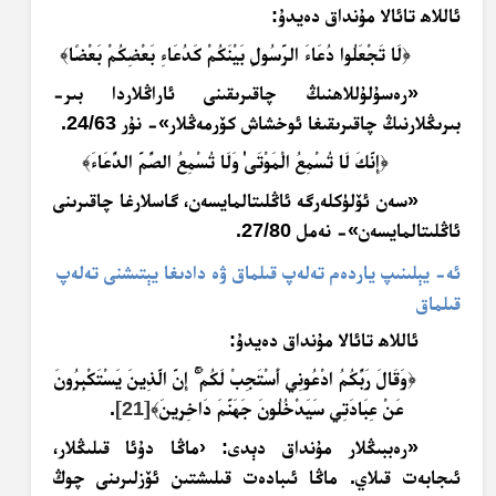
ئاللاھ تائالا مۇنداق دەيدۇ:
﴿
لَا تَجْعَلُوا دُعَاءَ الرَّسُولِ بَيْنَكُمْ كَدُعَاءِ بَعْضِكُمْ بَعْضًا
﴾
«رەسۇلۇللاھنىڭ چاقىرىقىنى ئاراڭلاردا بىر-
بىرىڭلارنىڭ چاقىرىقىغا ئوخشاش كۆرمەڭلار»- نۇر 24/63.
﴿
إِنَّكَ لَا تُسْمِعُ الْمَوْتَىٰ وَلَا تُسْمِعُ الصُّمَّ الدُّعَاءَ
﴾
«سەن ئۆلۈكلەرگە ئاڭلىتالمايسەن، گاسلارغا چاقىرىنى
ئاڭلىتالمايسەن»- نەمل 27/80.
ئە- يېلىنىپ ياردەم تەلەپ قىلماق ۋە دادىغا يېتىشنى تەلەپ
قىلماق
ئاللاھ تائالا مۇنداق دەيدۇ:
﴿
وَقَالَ رَبُّكُمُ ادْعُونِي أَسْتَجِبْ لَكُمْ
إِنَّ الَّذِينَ يَسْتَكْبِرُونَ
عَنْ عِبَادَتِي سَيَدْخُلُونَ جَهَنَّمَ دَاخِرِينَ
﴾
[21]
.
«رەببىڭلار مۇنداق دېدى: ‹ماڭا دۇئا قىلىڭلار،
ئىجابەت قىلاي. ماڭا ئىبادەت قىلىشتىن ئۆزلىرىنى چوڭ