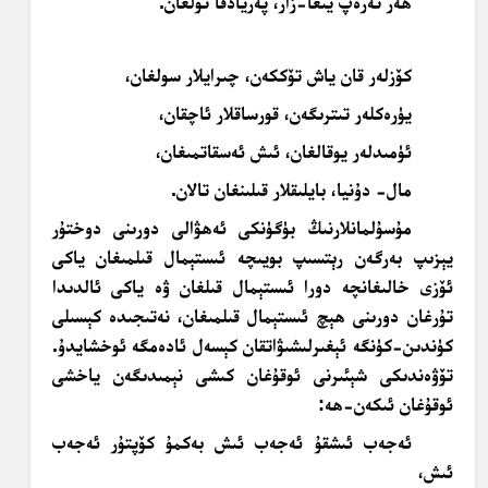
ھەر تەرەپ يىغا-زار، پەريادقا تولغان.
كۆزلەر قان ياش تۆككەن، چىرايلار سولغان،
يۈرەكلەر تىترىگەن، قورساقلار ئاچقان،
ئۈمىدلەر يوقالغان، ئىش ئەسقاتمىغان،
مال- دۇنيا، بايلىقلار قىلىنغان تالان.
مۇسۇلمانلارنىڭ بۈگۈنكى ئەھۋالى دورىنى دوختۇر
يېزىپ بەرگەن رېتسىپ بويىچە ئىستېمال قىلمىغان ياكى
ئۆزى خالىغانچە دورا ئىستېمال قىلغان ۋە ياكى ئالدىدا
تۇرغان دورىنى ھېچ ئىستېمال قىلمىغان، نەتىجىدە كېسىلى
كۈندىن-كۈنگە ئېغىرلىشىۋاتقان كېسەل ئادەمگە ئوخشايدۇ.
تۆۋەندىكى شېئىرنى ئوقۇغان كىشى نېمىدىگەن ياخشى
ئوقۇغان ئىكەن-ھە:
ئەجەب ئىشقۇ ئەجەب ئىش بەكمۇ كۆپتۇر ئەجەب
ئىش،