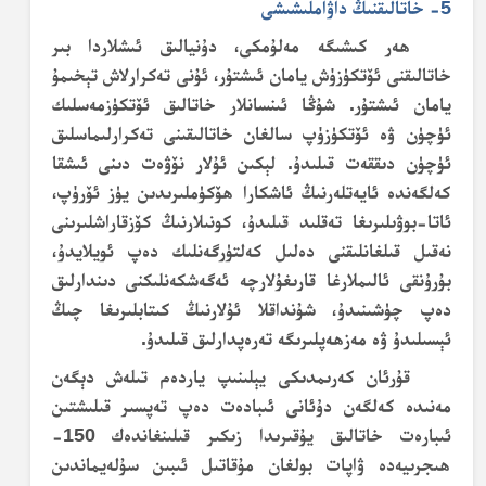
5- خاتالىقنىڭ داۋاملىشىشى
ھەر كىشىگە مەلۇمكى، دۇنيالىق ئىشلاردا بىر
خاتالىقنى ئۆتكۈزۈش يامان ئىشتۇر، ئۇنى تەكرارلاش تېخىمۇ
يامان ئىشتۇر. شۇڭا ئىنسانلار خاتالىق ئۆتكۈزمەسلىك
ئۈچۈن ۋە ئۆتكۈزۈپ سالغان خاتالىقىنى تەكرارلىماسلىق
ئۈچۈن دىققەت قىلىدۇ. لېكىن ئۇلار نۆۋەت دىنى ئىشقا
كەلگەندە ئايەتلەرنىڭ ئاشكارا ھۆكۈملىرىدىن يۈز ئۆرۈپ،
ئاتا-بوۋىلىرىغا تەقلىد قىلىدۇ، كونىلارنىڭ كۆزقاراشلىرىنى
نەقىل قىلغانلىقنى دەلىل كەلتۈرگەنلىك دەپ ئويلايدۇ،
بۇرۇنقى ئالىملارغا قارىغۇلارچە ئەگەشكەنلىكنى دىندارلىق
دەپ چۈشىنىدۇ، شۇنداقلا ئۇلارنىڭ كىتابلىرىغا چىڭ
ئېسىلىدۇ ۋە مەزھەپلىرىگە تەرەپدارلىق قىلىدۇ.
قۇرئان كەرىمدىكى يېلىنىپ ياردەم تىلەش دېگەن
مەنىدە كەلگەن دۇئانى ئىبادەت دەپ تەپسىر قىلىشتىن
ئىبارەت خاتالىق يۇقىرىدا زىكىر قىلىنغاندەك 150-
ھىجرىيەدە ۋاپات بولغان مۇقاتىل ئىبىن سۇلەيماندىن