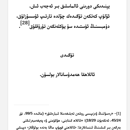
يېنىدىكى دورىنى ئالماسلىق بىر ئەجەب ئىش.
ئۆلۈپ كەتكەن تۆگىدەك چۆلدە تارتىپ ئۇسسۇزلۇق،
[28]
دۈمبىسنىڭ ئۈستىدە سۇ يۈكلەنگەن تۇرۇقلۇق
.
تۈگىدى
ئاللاھقا ھەمدۇسانالار بولسۇن.
[1]
– «رەسۇلنىڭ ۋەزىپىسى روشەن تەبلىغدىنلا ئىبارەتتۇر» (مائىدە 99/5، نۇر
45/24، ئەنكەبۇت 18/29)؛ «ئاللاھ كىتابنى، ھۆكۈمنى ۋە پەيغەمبەرلىكنى
بەرگەن بىر كىشىنىڭ ئىنسانلارغا: ‹ئاللاھنى قويۇپ ماڭا بەندە بولۇڭلار› دېيىشى