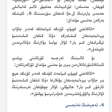
قويغان. مەسىلەن: تۈركىيەلىك مەشھۇر ئالىم ئەلمالىلى
ھەمدى يازىرنىڭ (ر.ھ) ئەھقاف سۈرىسىنىڭ 5- ئايىتىگە
بەرگەن مەنىسى مۇنداق:
«ئاللاھنى قويۇپ ئۆزىگە قىيامەتكە قەدەر جاۋاب
بېرەلمەيدىغان كىشىلەرگە دۇئا قىلغان كىشىدىنمۇ
تېڭىرقىغان كىم بار؟ ئۇلار بولسا بۇلارنىڭ دۇئالىرىدىن
غاپىلدۇر».
بۇ ئالىمنىڭ تەرجىمە قۇرئانىنى يېشىپ
ئاسانلاشتۇرغانلاردىن بىرى بۇ مەنىنى مۇنداق ئۆزگەرتكەن:
«ئاللاھنى قويۇپ قىيامەت كۈنىگە قەدەر ئۆزىگە ھېچ
بىر جاۋاب بېرەلمەيدىغان بۇتلارغا دۇئا قىلغان كىشىدىنمۇ
ئازغۇن كىم بار؟ ھالبۇكى، ئۇلار چوقۇنغان نەرسىلەرنىڭ
ئۇلارنىڭ يالۋۇرۇشلىرىدىن خەۋەرلىرىمۇ يوقتۇر».
6- تەھرىفنىڭ نەتىجىسى