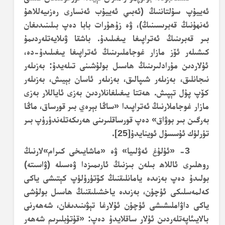
ئەييۇپ سۇلتاننىڭ (ئەبىي ئەييۇب ئەنسارى رەزىيەللاھۇ
ئەنھۇنىڭ قەبرىسىنىڭ)، ۋە زۇھۇرات بابا دەپ بىلىنىدىغان
بىر قەبرىنىڭ ئەتراپىغا يىغىلىدۇ. باشقا ۋىلايەتلەردىمۇ
كىشىلەر ئۆز مازار غوجاملىرىنىڭ ئەتراپىغا يىغىلىدۇ-دە،
ئۇلاردىن مۇرادلىرىنىڭ ھاسىل بولۇشىنى تىلەيدۇ: بەزىلەر
نىجانلىق، بەزىلەر شىپالىق، بەزىلەر ئاسان بېيىش، بەزىلەر
كۆپ پۇل تېپىش. ھەتتا يىغىلغانلاردىن بەزى ئاياللار بەزى
مازار غوجاملارنىڭ ئەتراپىدا «ساڭا بېرەي بىر قورساق، ماڭا
بەرگىن بىر بوۋاق» دەپ قورساقلىرىنى ھەرىكەتلەندۈرۈپ بىر
تۈرلۈك ئۇسسۇل ئوينايدۇ
[25]
.
3- «ئۇلۇغ ئەۋلىيا» ۋە «ماشايىخى كىرام»لارنىڭ
روھلىرى ئاللاھ بىلەن بىزنىڭ ئارىمىزدا ۋەسىلە (ۋاسىتە)
بولىدۇ دەپ بەزىدە يامانلىقنىڭ كۆتۈرۈلۈپ كېتىشى ياكى
كەلمەسلىكى ئۈچۈن، بەزىدە ياخشىلىقنىڭ ھاسىل بولۇشى
ياكى داۋاملىشىشى ئۈچۈن ئۇلارغا تېۋىنىدىغان، شەھەرنى
بالايىئاپەتلەردىن ئۇلار ساقلايدۇ دەپ: «قۇتۇبلىرىم شەھەر