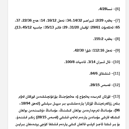
[6]
– نىسا4/28.
[7]
– بەقەرە 2/29: ئىبراھىم 14/32-34؛ نەھل 16/12، 14؛ ھەج 22/36، 37،
65؛ ئەنكەبۇت 29/61؛ لۇقمان 31/20، 29؛ فاتىر 35/13؛ جاسىيە 45/12-13).
[8]
– بەقەرە 155:2.
[9]
– نەھل 112:16؛ شۇرا 42/30.
[10]
– ئال ئىمران 3/14. ئادىيات 100/8.
[11]
– ئىنشىقاق 84/6.
[12]
– قەسەس 28/15.
[13]
– قۇرئان كەرىمدە يەئجۇج ۋە مەئجۇجنىڭ بۇزغۇنچىلىقىدىن قورققان قەۋم
بىلەن زۇلقەرنەيننىڭ ئۆزئارا ياردەملىشىپ بىر سېپىل سېلىشى (كەھف 18/94-
96)، مۇسانىڭ تەرەپدارىدىن بولغان كىشىنىڭ، مۇسانىڭ دۈشمىنىدىن بولغان
كىشىگە قارشى مۇسادىن ياردەم تەلەپ قىلىشى (قەسەس 28/15) زىكىر قىلىنىدۇ.
بۇ بىر ئىشتا ئاجىز كېلىپ قالغان كىشى ياردەم قىلىشقا كۈچى يېتىدىغان بىرايىن