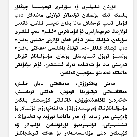
قۇرئان ئىلىملىرى ۋە سۆزلىرى توغرىسىدا چوڭقۇر
بىلىمگە ئىگە بولمىغان ئۆلىمالار ئۇلارنى مەنىداش دەپ
گۇمان قىلىپ ئوخشاش مەنا بىلەن تەپسىر قىلغان. ئاندىن
ئۇلارنىڭ تەرەپدارلىرى ئۇ گۇمانلارنى «ئىلىم» دەپ ئىلگىرى
سۈرگەن. شۇنىڭ بىلەن ئاۋام خەلق ئۇلارنى «ئىلمى يەقىن»
دەپ ئېتىقاد قىلغان-دە، ئۇنىڭ باشقىسى «ھەققى يەقىن»
بولسىمۇ قوبۇل قىلمايدىغان بولغان. مۇسۇلمانلار قۇرئان
كەرىمنى مانا بۇ شەكىلدە تەرك ئېتىشكەن. ئۇلار بۈگۈنكى
ھالەتكە ئەنە شۇ سەۋەبتىن كەلگەن.
ھەقنى يەتكۈزۈش، ھەقىقەتنى بايان قىلىش،
ھەققانىيەتنى ئوتتۇرىغا قويۇش، خەلقنى ئويغىتىش،
خەتەردىن ئاگاھلاندۇرۇش، خاتالىقنى كۆرسىتىش بىلگەن
مۇسۇلمانلارنىڭ ۋەزىپىسىدۇر
[1]
. ھەقىقەتپەرۋەر ئۆلىمالار بۇ
ۋەزىپىنى ھەر زاماندا ۋە ھەر ماكاندا ئورۇنداپ كەلدى
[2]
.
ئىشىنىمىزكى، كۈنىمىزدىمۇ نۇرغۇنلىغان ئۆلىمالار ۋە
كۆپلىگەن دىنى مۇئەسسەسەلەر بۇ ھەقتە تىرىشچانلىق