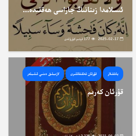
ئىسلامدا زىنانىڭ جازاسى ھەققىدە...
2025-02-17
177 قېتىم كۆرۈلدى
باشقىلار
قۇرئان تەتقىقاتلىرى
لازىملىق دىنىي ئىلىملەر
قۇرئان كەرىم