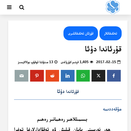
تەتقىقاتلار
قۇرئان تەتقىقاتلىرى
قۇرئاندا دۇئا
2017-02-15
1,405 قېتىم كۆرۈلدى
13 مىنۇتتا ئوقۇپ بولالايسىز
دۇئا
قۇرئاندا
مۇقەددىمە
بىسمىللاھىر رەھمانىر رەھىم
ھەر نەرسىنى بايان قىلىش ۋە تەقۋادارلارغا توغرا