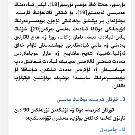
تۈرىدۇر، ھەتتا ئەڭ مۇھىم تۈرىدۇر
[18]
. لېكىن ئىبادەتنىڭ
ھەممىسى ئەمەستۇر
[19]
. بۇ ئىككى ئاتالغۇنىڭ ئارىسىدا
مۇشۇنداق بىر يېقىنلىق بولغانلىقى ئۈچۈن مۇپەسسرىلەرنىڭ
كۆپچىلىكى دۇئاغا ئىبادەت مەنىسى بەرگەن
[20]
. شۇنىڭ
بىلەن ئىبادەت دېسە، ناماز، زاكات، روزا ۋە ھەج قاتارلىق
بەدەنىي ۋە مالىي ئىبادەتلەرنى چۈشىنىدىغان ئاۋام خەلق
ئەۋلىيا-ئەنبىيا، شەيخ-ماشايىخ ۋە مازار غوجاملاردىن
مەدەت تىلەشنى ئاللاھتىن غەيرىيگە ئىبادەت قىلغانلىق دەپ
ھېسابلىمىغان ۋە ئۇلاردىن مەدەت تىلىگەن، شۇنداقلا ئۇ
مۇپەسسىرلەرنىڭ سايىسىدا مۇشرىك بولۇشتىن قۇتۇلۇپ
قالغان.
3- قۇرئان كەرىمدە دۇئانىڭ مەنىسى
قۇرئان كەرىمدە دۇئا ۋە ئۇنىڭدىن تۈرلەنگەن 90 دىن
ئارتۇق كەلىمە كەلگەن بولۇپ، مەنىلىرى تۆۋەندىكىچە:
ئا- چاقىرماق