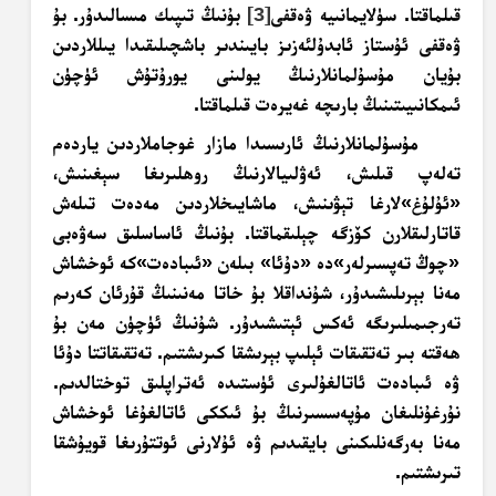
قىلماقتا. سۈلايمانىيە ۋەقفى
[3]
بۇنىڭ تىپىك مىسالىدۇر. بۇ
ۋەقفى ئۇستاز ئابدۇلئەزىز بايىندىر باشچىلىقىدا يىللاردىن
بۇيان مۇسۇلمانلارنىڭ يولىنى يورۇتۇش ئۈچۈن
ئىمكانىيىتىنىڭ بارىچە غەيرەت قىلماقتا.
مۇسۇلمانلارنىڭ ئارىسىدا مازار غوجاملاردىن ياردەم
تەلەپ قىلىش، ئەۋلىيالارنىڭ روھلىرىغا سېغىنىش،
«ئۇلۇغ»لارغا تېۋىنىش، ماشايىخلاردىن مەدەت تىلەش
قاتارلىقلارن كۆزگە چېلىقماقتا. بۇنىڭ ئاساسلىق سەۋەبى
«چوڭ تەپسىرلەر»دە «دۇئا» بىلەن «ئىبادەت»كە ئوخشاش
مەنا بېرىلىشىدۇر، شۇنداقلا بۇ خاتا مەنىنىڭ قۇرئان كەرىم
تەرجىمىلىرىگە ئەكس ئېتىشىدۇر. شۇنىڭ ئۈچۈن مەن بۇ
ھەقتە بىر تەتقىقات ئېلىپ بېرىشقا كىرىشتىم. تەتقىقاتتا دۇئا
ۋە ئىبادەت ئاتالغۇلىرى ئۈستىدە ئەتراپلىق توختالدىم.
نۇرغۇنلىغان مۇپەسسىرنىڭ بۇ ئىككى ئاتالغۇغا ئوخشاش
مەنا بەرگەنلىكىنى بايقىدىم ۋە ئۇلارنى ئوتتۇرىغا قويۇشقا
تىرىشتىم.