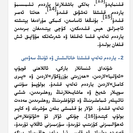
[13]
قىلىنمايدۇ
، بەلكى باشقىلارغا ياردەم تىلىمىسىمۇ
[14]
ياردەم قىلىشقا تەشۋىق قىلىدۇ
، ھەتتا ئەمىر
[15]
قىلىدۇ
. بۇنىڭغا ئاساسەن، كىمكى مۇرادىغا يېتىشتە
ئاجىزلىق ھېس قىلىدىكەن، كۈچى يېتىدىغان بىرىدىن
ياردەم تەلەپ قىلسا ئەقىلغا ۋە شەرىئەتكە مۇۋاپىق ئىش
قىلغان بولىدۇ.
2- ياردەم تەلەپ قىلىشتا خاتالىشىش ۋە ئۇنىڭ سەۋەبى
شۇنداق ئىنسانلار باركى، ئاللاھنى قويۇپ
«ئەۋلىيا»لاردىن، «ھەزرىتى بۇزرۇكۋار»لاردىن ۋە «پىرى
كامىل»لاردىن ياردەم تەلەپ قىلىدۇ. بولۇپمۇ سۈننىي
سوپىلار شەيخ ۋە ماشايىخلارنىڭ روھلىرىدىن، شىئىي
تائىپىلەر ئىماملىرىنىڭ ۋە ئۇلۇغلىرىنىڭ روھلىرىدىن مەدەت
تەلەپ قىلىدۇ. ئۇلار بۇ قىلمىشى بىلەن مۇشرىك ۋە كاپىر
بولۇپ كېتىدۇ
[16]
. چۈنكى ئۇلار ئۇ «ئۇلۇغلار»نى
ئەھۋالىمىزنى كۆزىتىپ تۇرىدۇ، سۆزىمىزنى ئاڭلاپ تۇرىدۇ،
قەيەردە بولساق ۋە قايسى تىل بىلەن چاقىرساق بىزگە