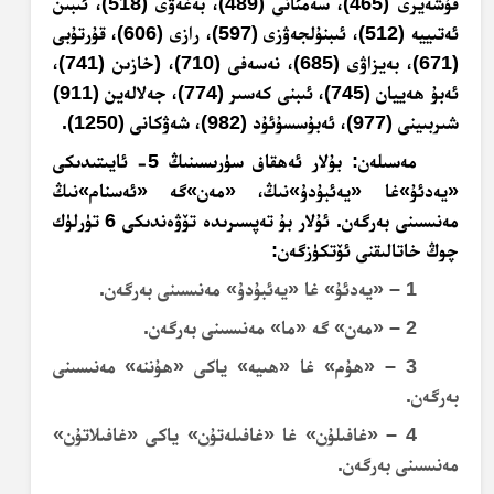
قۇشەيرى (465)، سەمئانى (489)، بەغەۋى (518)، ئىبىن
ئەتىييە (512)، ئىبنۇلجەۋزى (597)، رازى (606)، قۇرتۇبى
(671)، بەيزاۋى (685)، نەسەفى (710)، (خازىن (741)،
ئەبۇ ھەييان (745)، ئىبنى كەسىر (774)، جەلالەين (911)
شىربىينى (977)، ئەبۇسسۇئۇد (982)، شەۋكانى (1250).
مەسىلەن: بۇلار ئەھقاف سۈرىسىنىڭ 5- ئايىتىدىكى
«يەدئۇ»غا «يەئبۇدۇ»نىڭ، «مەن»گە «ئەسنام»نىڭ
مەنىسىنى بەرگەن. ئۇلار بۇ تەپسىرىدە تۆۋەندىكى 6 تۈرلۈك
چوڭ خاتالىقنى ئۆتكۈزگەن:
1 – «يەدئۇ» غا «يەئبۇدۇ» مەنىسىنى بەرگەن.
2 – «مەن» گە «ما» مەنىسىنى بەرگەن.
3 – «ھۇم» غا «ھىيە» ياكى «ھۇننە» مەنىسىنى
بەرگەن.
4 – «غافىلۇن» غا «غافىلەتۇن» ياكى «غافىلاتۇن»
مەنىسىنى بەرگەن.