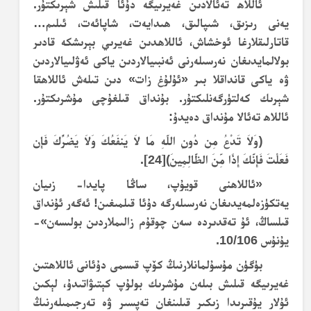
ئاللاھ تەئالادىن غەيرىيگە دۇئا قىلىش شېرىكتۇر.
يەنى رىزىق، شىپالىق، ھىدايەت، شاپائەت، ئىلىم…
قاتارلىقلارغا ئوخشاش، ئاللاھدىن غەيرىي بېرىشكە قادىر
بولالمايدىغان نەرسىلەرنى ئەنبىيالاردىن ياكى ئەۋلىيالاردىن
ۋە ياكى قانداقلا بىر «ئۇلۇغ زات» دىن تىلەش ئاللاھقا
شېرىك كەلتۈرگەنلىكتۇر. بۇنداق قىلغۇچى مۇشرىكتۇر.
ئاللاھ تەئالا مۇنداق دەيدۇ:
﴿وَلاَ تَدْعُ مِن دُونِ اللّهِ مَا لاَ يَنفَعُكَ وَلاَ يَضُرُّكَ فَإِن
فَعَلْتَ فَإِنَّكَ إِذًا مِّنَ الظَّالِمِينَ﴾
[24]
.
«ئاللاھنى قويۇپ، ساڭا پايدا- زىيان
يەتكۈزەلمەيدىغان نەرسىلەرگە دۇئا قىلمىغىن! ئەگەر ئۇنداق
قىلساڭ، ئۇ تەقدىردە سەن چوقۇم زالىملاردىن بولىسەن»-
يۇنۇس 10/106.
بۈگۈن مۇسۇلمانلارنىڭ كۆپ قىسمى دۇئانى ئاللاھتىن
غەيرىيگە قىلىش بىلەن مۇشرىك بولۇپ كېتىۋاتىدۇ، لېكىن
ئۇلار يۇقىرىدا زىكىر قىلىنغان تەپسىر ۋە تەرجىمىلەرنىڭ