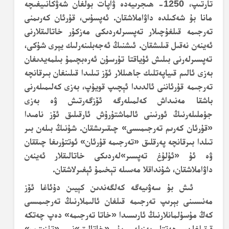
تارتىپ، 1250- ھىجرىيەدە ۋاپات بولغان شەۋكانىيغىچە
مانا بۇ شەكىلدە داۋاملاشقان. ئەپسۇس، قۇرئان كەرىمنى
تەرجىمە قىلغۇچىلار تەپسىرلەردىكى مەزكۇر خاتالىقلارنى
ئەينەن نەقىل قىلىشقان. ئىشنىڭ ئەجەبلىنەرلىك يېرى شۇكى،
تەپسىرلەرنى بىلىش ئۇياقتا تۇرسۇن ئەرەبچىمۇ بىلمەيدىغان
بەزى ئالىم قىياپەتلىك جاھىللار ئۆز تىلىدا قىلىنغان بىرقانچە
تەرجىمە قۇرئاننى ئالدىدا ئېچىپ قويۇپ، بەزى كەلىمىلەرنى
باشقا مەنىداش كەلمىلەرگە ئۆزگەرتىش ۋە بەزى
جۈملىلەرنىڭ ئورنىنى ئالماشتۇرۇش ئارقىلىق ئۆز نامىدا
«قۇرئان كەرىم تەرجىمىسى» چىقىرىشقان. شۇنىڭ بىلەن بىر
تىلدا بىرقانچە پەرقلىق «تەرجىمە قۇرئان» ئوتتۇرىغا چىققان
ۋە ئۇ «ئۇلۇغ تەپسىر»لەردىكى خاتالىقلار ئەينەن
داۋاملاشقان، شۇنداقلا مەسىلە تېخىمۇ ئېغىرلاشقان.
ئىش بۇ سەۋىيەگە كەلگەندىن كېيىن دۇئاغا ئۆز
مەنىسىنى بېرىپ تەرجىمە قىلغان ئالىملارنىڭ تەرجىمىسى
كەڭ مۇسۇلمانلارنىڭ ئارىسىدا «خاتا تەرجىمە» دەپ چەتكە
قېقىلغان، ھەتتا بەزىلەر بۇ «خاتالىق»نى «تۈزىتىپ»