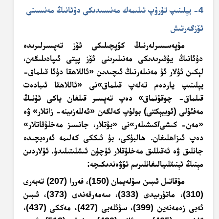
4- يېلىنىپ تۇرۇپ تىلىمەك مەنىسىدىكى دۇئانىڭ مەنىسىنى
ئۆزگەرتىش
مۇپەسسىرلەرنىڭ كۆپچىلىكى ئۆز تەپسىرلىرىدە
دۇئانىڭ يۇقىرىدىكى مەنىلىرىنى ئۆز پېتى ئىپادىلىگەن،
لېكىن ئۇلار ئۇ مەنىلەرنىڭ ئىچىدىن «ئاللاھقا دۇئا قىلماق-
يېلىنىپ ياردەم تەلەپ قىلماق»نى «ئاللاھقا ئىبادەت
قىلماق- چوقۇنماق» دەپ تەپسىر قىلغان ياكى ئۇنىڭ
مەفئۇلى (ئوبيېكتى) بولۇپ كەلگەن «ئەللەزىينە- زاتلار» ۋە
«مەن- كىشى/كىشىلەر»نى «بۇتلار، جانسىز مەخلۇقاتلار»
دەپ ئىزاھلىغان.
ھالبۇكى، بۇ ئىككى كەلىمە ئەرەبچىدە
جانلىق ۋە ئەقىللىق مەخلۇقلار ئۈچۈن ئىشلىتىلىدۇ. ئۇلاردىن
مېنىڭ ئېنىقلىيالىغانلىرىم تۆۋەندىكىچە:
مۇقاتىل ئىبىن سۇلەيمان (150)، فەررا (207) تەبەرى
(310)، ماتۇرىيدى (333)، سەمەرقەندى (373)، ئىبىن
ئەبى زەمەنەين (399)، سۇئلەبى (427)، مەككى (437)،