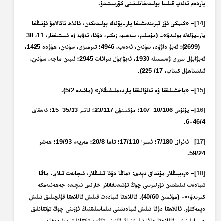
ياردەم تەلەپ قىلسا بولىدىغانلىقىنى كۆرسىتىدۇ.
[14]
– «كىمكى ئۆز قېرىندىشىغا يار-يۆلەك بولىدىكەن، ئاللاھ تائالامۇ ئۇنىڭغا
يار-يۆلەك بولىدۇ»- (مۇسلىم، سەھىھ، زىكىر، دۇئا، تەۋبە ۋە ئىستىغفار، 11، 38
– (2699)؛ ئەبۇ داۋۇد، سۇنەن، ئەدەب، 4946؛ تىرمىزى، سۇنەن، ھۇۇدد 1425،
ئەبۋابۇل بىررى ۋەسسىلە 1930، ئەبۋابۇل قىرائات 2945؛ ئىبىن ماجە، سۇنەن،
ئىفتىتاھۇل كىتاب، 17/ 225).
[15]
– «ياخشىلىققا ۋە تەقۋالىققا ياردەملىشىڭلار» (مائىدە 5/2).
[16]
– يۇنۇس 10/106-107؛ مۇئمىنۇن 23/117؛ فاتىر 35/13-15؛ ئەھقاف
46/4-6.
[17]
– ئەئراف 7/180؛ ئىسرا 17/110؛ تاھا 20/8؛ مەريەم 19/93؛ ھەشر
59/24.
[18]
– «رەببىڭلار مۇنداق دېدى: ‹ماڭا دۇئا قىلىڭلار، ئىجابەت قىلاي. ماڭا
ئىبادەت قىلىشتىن ئۆزلىرىنى چوڭ تۇتىدىغانلار خارلىق ئىچىدە جەھەننەمگە
كىرىدۇ›»- (مۇئمىن 40/60). ئاللاھقا ئىبادەت قىلىش ئاللاھقا قۇلچىلىق قىلىش
دېمەكتۇر. ئاللاھقا دۇئا قىلىش ئىبادىتىنى قىلماسلىقنىڭ ئۆزىنى چوڭ تۇتقانلىق
ھېسابلىنىشى ئاللاھقا دۇئا قىلىشنىڭ ئۆزىنى تۆۋەن تۇتقانلىق بولىدىغان