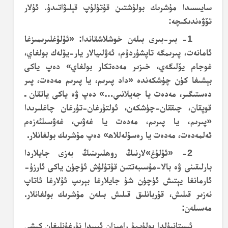
سايىسىدا مۇشرىك بولۇشتىن قۇتۇلۇپ قېلىۋاتىدۇ. ئۇلار
تۆۋەندىكىچە:
1- بىر-بىرى بىلەن خوشلاشقاندا: «ئۇلۇغلىرىمىزغا
ئامانەت، پىرىمگە تاپشۇردۇم، ئەۋلىيالار يار-يۆلەك بولغاي،
غوجام يۆلىگەي، خىزىر مەدەتكار بولغاي» دەپ ياكى
بېشىغا كۈن چۈشكەندە «داد پىرىم، يا پىرىم مەدەت، پىر
دەستىگىر، مەدەت يا جەيلانىي…» دەپ ۋە ياكى ياتقان ـ
قوپقان، چىققان-چۈشكەن، ئولتۇرغان-تۇرغان چاغلىرىدا
«پىرىم، يا پىرىم، مەدەت يا غەۋس، غەۋسىلئەزەم
ئەلمەدەت، مەدەت يا رەسۇلەللاھ» دەپ مۇشرىك بولغانلار.
2- «ئۇلۇغ»لارنىڭ روھلىرىنىڭ بەزى جايلاردا
بارلىقىنى ۋە بالا-مۇسىبەتتىن قۇتۇلۇش ئۈچۈن ياكى ئارزۇ-
ئارمانغا يېتىش ئۈچۈن شۇ جايلارغا بېرىپ ئۇلارغا ئاتاپ
نەزىر قىلىش، قۇربانلىق قىلىش بىلەن مۇشرىك بولغانلار.
مەسىلەن:
ئىستانبۇلدا بولۇپمۇ رامىزان ئېيىدا نۇرغۇنلىغان كىشى