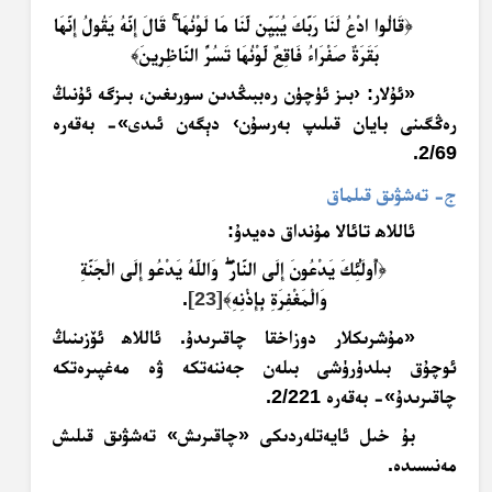
﴿
قَالُوا ادْعُ لَنَا رَبَّكَ يُبَيِّن لَّنَا مَا لَوْنُهَا
قَالَ إِنَّهُ يَقُولُ إِنَّهَا
بَقَرَةٌ صَفْرَاءُ فَاقِعٌ لَّوْنُهَا تَسُرُّ النَّاظِرِينَ
﴾
«ئۇلار: ‹بىز ئۈچۈن رەببىڭدىن سورىغىن، بىزگە ئۇنىڭ
رەڭگىنى بايان قىلىپ بەرسۇن› دېگەن ئىدى»- بەقەرە
2/69.
ج- تەشۋىق قىلماق
ئاللاھ تائالا مۇنداق دەيدۇ:
﴿
أُولَٰئِكَ يَدْعُونَ إِلَى النَّارِ
وَاللَّهُ يَدْعُو إِلَى الْجَنَّةِ
وَالْمَغْفِرَةِ بِإِذْنِهِ
﴾
[23]
.
«مۇشرىكلار دوزاخقا چاقىرىدۇ. ئاللاھ ئۆزىنىڭ
ئوچۇق بىلدۈرۈشى بىلەن جەننەتكە ۋە مەغپىرەتكە
چاقىرىدۇ»- بەقەرە 2/221.
بۇ خىل ئايەتلەردىكى «چاقىرىش» تەشۋىق قىلىش
مەنىسىدە.