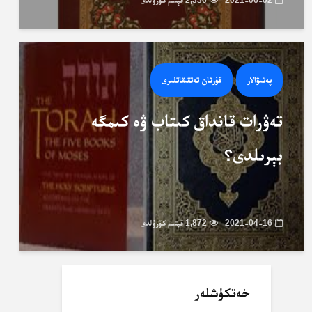
2021-06-02
2,336 قېتىم كۆرۈلدى
پەتىۋالار
قۇرئان تەتقىقاتلىرى
تەۋرات قانداق كىتاب ۋە كىمگە
بېرىلدى؟
2021-04-16
1,872 قېتىم كۆرۈلدى
خەتكۈشلەر