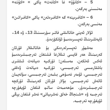
5 – «كانۇۇ» غا «كانەت» ياكى » «كۇننە»
مەنىسىنى بەرگەن.
6 – «كافىرىينە» گە «كافىرەتەن» ياكى «كافىراتىن»
مەنىسى بەرگەن.
ئۇلار ئەينى خاتالىقنى فاتىر سۈرىسىنىڭ 13- ۋە 14-
ئايەتلىرىنىڭ تەپسىرىدىمۇ ئۆتكۈزىدۇ.
مەشھۇر تەپسىرلەردىكى بۇ خاتالىقلار قۇرئان
كەرىمنىڭ ھەر قايسى تىللارغا قىلىنغان تەرجىمىلىرىدىمۇ
ئەكس ئەتكەن. مەسىلەن: تۈركىيە دىيانەت ئىشلىرى
باشقارمىسى تەرجىمىسى، تۈركىيە دىيانەت ۋەقفى
تەرجىمىسى، ئۆمەر نەسۇھى بىلمەن تەرجىمىسى، سۇلەيمان
ئاتەش تەرجىمىسى، بۇلار قۇرئان كەرىمنىڭ تۈركچە
تەرجىمىلىرىدۇر. مۇھەممەت سالىھ قىلغان ئۇيغۇرچە
تەرجىمە ۋە «شىنجاڭ خەلق نەشرىياتى» نەشر قىلغان يېڭى
ئۇيغۇرچە تەرجىمە.