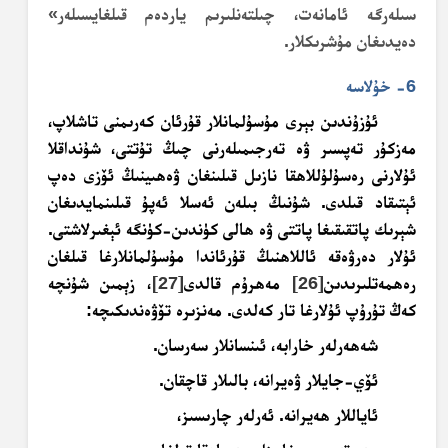
سىلەرگە ئامانەت، چىلتەنلىرىم ياردەم قىلغايسىلەر»
دەيدىغان مۇشرىكلار.
6-
خۇلاسە
ئۇزۇندىن بېرى مۇسۇلمانلار قۇرئان كەرىمنى تاشلاپ،
مەزكۇر تەپسىر ۋە تەرجىمىلەرنى چىڭ تۇتتى، شۇنداقلا
ئۇلارنى رەسۇلۇللاھقا نازىل قىلىنغان ۋەھىينىڭ ئۆزى دەپ
ئېتىقاد قىلدى. شۇنىڭ بىلەن ئەسلا ئەپۇ قىلىنمايدىغان
شېرىك پاتقىقىغا پاتتى ۋە ھالى كۈندىن-كۈنگە ئېغىرلاشتى.
ئۇلار دەرۋەقە ئاللاھنىڭ قۇرئاندا مۇسۇلمانلارغا قىلغان
رەھمەتلىرىدىن
[26]
مەھرۇم قالدى
[27]
، زېمىن شۇنچە
كەڭ تۇرۇپ ئۇلارغا تار كەلدى. مەنزىرە تۆۋەندىكىچە:
شەھەرلەر خارابە، ئىنسانلار سەرسان.
ئۆي-جايلار ۋەيرانە، بالىلار قاچقان.
ئاياللار ھەيرانە. ئەرلەر چارىسىز،