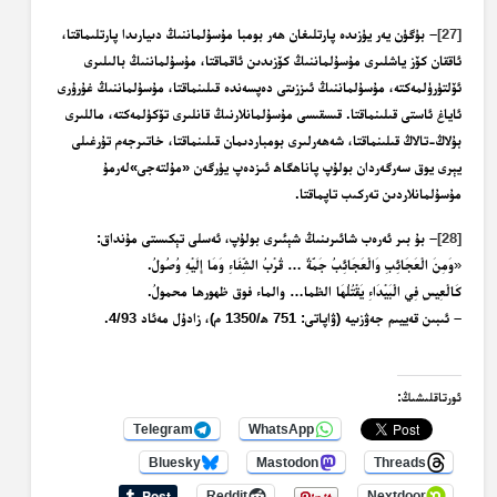
[27]
– بۈگۈن يەر يۈزىدە پارتلىغان ھەر بومبا مۇسۇلماننىڭ دىيارىدا پارتلىماقتا،
ئاققان كۆز ياشلىرى مۇسۇلماننىڭ كۆزىدىن ئاقماقتا، مۇسۇلماننىڭ بالىلىرى
ئۆلتۈرۈلمەكتە، مۇسۇلماننىڭ ئىززىتى دەپسەندە قىلىنماقتا، مۇسۇلماننىڭ غۇرۇرى
ئاياغ ئاستى قىلىنماقتا
.
قىسقىسى مۇسۇلمانلارنىڭ قانلىرى تۆكۈلمەكتە، ماللىرى
بۇلاڭ-تالاڭ قىلىنماقتا، شەھەرلىرى بومباردىمان قىلىنماقتا، خاتىرجەم تۇرغىلى
يېرى يوق سەرگەردان بولۇپ پاناھگاھ ئىزدەپ يۈرگەن «مۇلتەجى»لەرمۇ
مۇسۇلمانلاردىن تەركىب تاپماقتا.
[28]
– بۇ بىر ئەرەب شائىرىنىڭ شېئىرى بولۇپ، ئەسلى تېكىستى مۇنداق:
«
و
م
ن
ال
ع
ج
ائ
ب
و
ال
ع
ج
ائ
ب
ج
م
َّةٌ
… ق
ر
ب
الش
ف
ا
ءِ
و
م
ا
إِ
ل
ي
ْهِ
و
ُصُ
ول
.
ك
ال
ع
يس
ف
ي ال
ب
ي
د
ا
ءِ
ي
ق
ت
ل
ُهَ
ا ال
ظ
ما… والما
ء
فوق
ظه
ور
ه
ا محمول
ُ.
–
ئىبىن قەييىم جەۋزىيە (ۋاپاتى: 751 ھ/1350 م)، زادۇل مەئاد 4/93.
ئورتاقلىشىڭ:
Telegram
WhatsApp
Bluesky
Mastodon
Threads
Reddit
Nextdoor