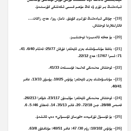
ئىبادەتنىڭ بىر تۈرى ۋە ئەڭ مۇھىم قىسمى ئىكەنلىكى كۆرسىتىدۇ.
[19]
– چۈنكى ئىبادەتنىڭ تۈرلىرى كۆپتۇر. ناماز، روزا، ھەج، زاكات….
قاتارلىقلارغا ئوخشاش.
[20]
– بۇ ھەقتە ئالدىمىزدا توختىلىمىز.
[21]
– باشقا مۇناسىۋەتلىك بەزى ئايەتلەر: فۇرقان 25/77؛ ئەنئام 6/40، 41،
71؛ ئىسرا 17/67؛ ھەج 22/12.
[22]
– ئوخشاش مەنىدىكى كەلىمە: فۇسسىلەت 41/33.
[23]
– مۇناسىۋەتلىك بەزى ئايەتلەر: يۇنۇس 10/25، يۇسۇف 13/33، غافىر
40/41.
[24]
– ئوخشاش مەنىدىكى ئايەتلەر:
مۇئمىنۇن 23/117، شۇئەرا 26/213،
قەسەس 28/88، جىن 72/18، 20، فاتىر 35/13، 14، ئەھقاف 46/ 5، 6.
[25]
– بۇ ئۇسسۇل تۈركىيەدە «قورساق ئۇسسۇلى» دەپ ئاتىلىدۇ.
[26]
– يۇنۇس 10/102؛ رۇم 30/ 47؛ غافىر 40/51؛ مۇنافىقۇن 63/8.