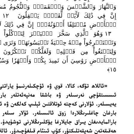
وَٱلنَّهَارَ وَٱلشَّمۡسَ وَٱلۡقَمَرَۖ وَٱلنُّجُومُ مُسَ
إِنّ
ٱلۡأَرۡضِ مُخۡتَلِفًا أَلۡوَٰنُهُۥٓۚ إِنَّ فِي ذَٰلِكَ لَأٓيَ
١٣ وَهُوَ ٱلَّذِي سَخَّرَ ٱلۡبَحۡرَ لِتَأۡكُلُواْ 
وَتَسۡتَخۡرِجُواْ مِنۡهُ حِلۡيَةٗ تَلۡبَسُونَهَاۖ وَتَرَى 
ٱلۡأَرۡضِ رَوَٰسِيَ أَن تَمِيدَ بِكُمۡ وَأَنۡهَٰرٗا وَسُبُلٗ
١٥﴾
«ئاللاھ تۆگە، كالا، قوي ۋە ئۆچكىلەرنىمۇ ياراتتى
ئىسسىتقۇچى نەرسىلەر ۋە باشقا مەنپەئەتلەر بار.
يەيسىلەر. ئۇلارنى كەچتە ئوتلاقتىن ئېلىپ كەلگەن ۋە ئە
بارغان چاغلىرىڭلاردا زوق ئالىسىلەر. ئۇلار سىلە
بارالمايدىغان يىراق جايلارغا يۈكلىرىڭلارنى توشۇيدۇ.
ھەقىقەتەن شەپقەتلىكتۇر، كۆپ ئىنئام قىلغۇچىدۇر. ئاللاھ