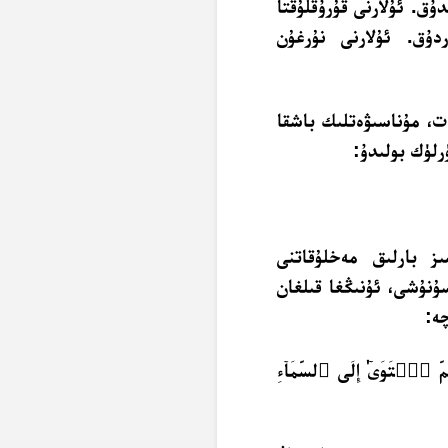
ۇق. ئۇلارنى قۇرۇقلۇقتا
دۇق. ئۇلارنى نۇرغۇن
ەت، مۇناسىۋەتلىك باشقا
رلۈك بولىدۇ:
ىز بارلىق مەخلۇقاتنى
ۇنۇشى، ئۇنىڭغا قىلغان
ە:
ٱسۡتَوَىٰٓ إِلَى ٱلسَّمَآءِ