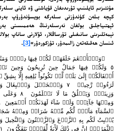
مۇنتىزىم ئايلىنىپ تۇرىدىغان قۇياشنى ۋە ئاينى سىلەر
كېچە بىلەن كۈندۈزنى سىلەرگە بويسۇندۇرۇپ بەرد
ئېھتىياجلىق بولغان نەرسىلەرنىڭ ھەممىسىنى بەر
نېمەتلىرىنى سانىغىلى تۇرساڭلار، ئۇلارنى ساناپ بولال
ئىنسان ھەقىقەتەن زالىمدۇر، تۇزكوردۇر»
[3]
.
﴿وَٱلۡأَنۡعَٰمَ خَلَقَهَاۖ لَكُمۡ فِيهَا دِفۡءٞ وَمَنَٰ
أَثۡقَالَكُمۡ إِلَىٰ بَلَدٖ لَّمۡ تَكُونُواْ بَٰلِغِيهِ إِلَّا بِشِقّ
لَرَءُوفٞ رَّحِيمٞ ٧ وَٱلۡخَيۡلَ وَٱلۡبِغَ
وَزِينَةٗۚ وَيَخۡلُقُ م
يُنۢبِتُ لَكُم بِهِ ٱلزَّرۡعَ وَٱلزَّيۡتُونَ وَٱلنَّخِيلَ و