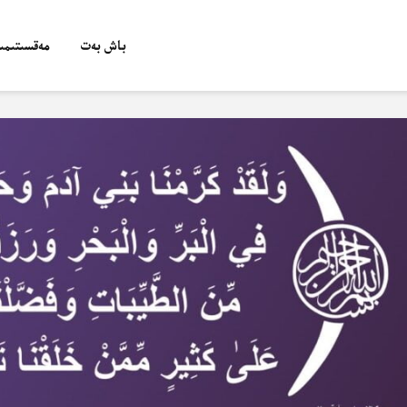
باش بەت
مەقسىتىمىز