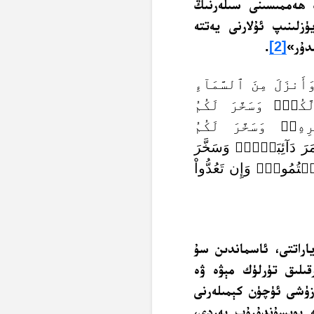
ڭ ھەممىسىنى سىلەرنىڭ
ۈزلىنىپ ئۇلارنى يەتتە
دۇر»
[2]
. ‏
أَنزَلَ مِنَ ٱلسَّمَآءِ
كُمۡۖ وَسَخَّرَ لَكُمُ
ۦۖ وَسَخَّرَ لَكُمُ
ۡقَمَرَ دَآئِبَيۡنِۖ وَسَخَّرَ
 كُلِّ مَا سَأَلۡتُمُوهُۚ وَإِن تَعُدُّواْ
ياراتتى، ئاسماندىن سۇ
ىلىق تۈرلۈك مېۋە ۋە
ۈزۈشى ئۈچۈن كېمىلەرنى
 بويسۇندۇرۇپ بەردى،‏