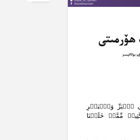
 ھۆرمىتى
فِي ٱلۡبَرِّ وَٱلۡبَحۡرِ
َثِيرٖ مِّمَّنۡ خَلَقۡنَا