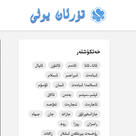
خەتكۈشلەر
ئاتا-ئانا
ئادەم
ئالتۇن
ئايال
ئىبادەت
ئىبراھىم
ئىسلام
ئىسلامدا ئىبادەت
ئىمان
ئۆسۈم
ئېلىم-سېتىم
بەدەن
تالاق
تاھارەت
تىجارەت
تەۋھىد
جازانىخورلۇق
جازانە
جان
جىھاد
رامىزان
روزا
روھ
رۇخسەت بېرىلگەن ئىشلار
زاكات