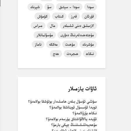
سودا
سودا - سېتىق
سۇ
شېرىك
قۇرئان
قەرز
كىتاب
كۈمۈش
لازىملىق دىنى ئىلىملەر
مال
مىراس
مۇجتەھىدلەرنىڭ دەۋرى
مۇسۇلمانلار
مۇشرىك
مۇھىت
مەككە
ناماز
نىكاھ
ھىجرەت
ھەج
ئاۋات يازمىلار
سۈنئىي ئۇسۇل بىلەن ھامىلىدار بولۇشقا بولامدۇ؟
تويدا ئۇسسۇل ئويناشقا بولامدۇ؟
نىكاھ بۇزۇلامدۇ؟
ئۆيدە يالاڭۋاشتاق يۈرسەم بولامدۇ؟
مۇھەببەتلىشىشنىڭ چېكى بارمۇ؟
قازا نامىزىمنى قاچان ئوقۇيمەن؟