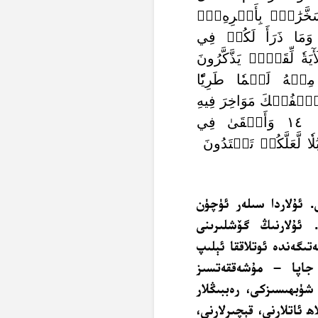
خَّرَٰتُۢ بِأَمۡرِهِۦٓۚ
َ فِي ذَٰلِكَ لَأٓيَٰتٖ لِّقَوۡمٖ يَعۡقِلُونَ ١٢ وَمَا ذَرَأَ لَكُمۡ فِي
ةٗ لِّقَوۡمٖ يَذَّكَّرُونَ
مِنۡهُ لَحۡمٗا طَرِيّٗا
ٱلۡفُلۡكَ مَوَاخِرَ فِيهِ
وَلِتَبۡتَغُواْ مِن فَضۡلِهِۦ وَلَعَلَّكُمۡ تَشۡكُرُونَ ١٤ وَأَلۡقَىٰ فِي
ا لَّعَلَّكُمۡ تَهۡتَدُونَ
. ئۇلاردا سىلەر ئۈچۈن
 ئۇلارنىڭ گۆشلىرىنى
تىگەندە ئوتلاققا ئېلىپ
ر جاپا – مۇشەققەتسىز
 شۈبھىسىزكى، رەببىڭلار
 ئاتلارنى، قېچىرلارنى،