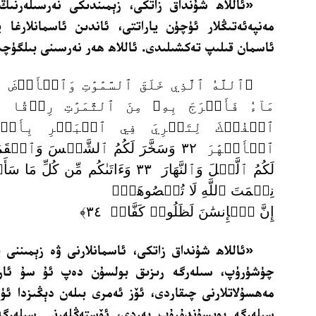
«ئاللاھ شۇنداق زاتكى، زېمىندىكى نەرسىلەرنى
مەنپەئەتىڭلار ئۈچۈن ياراتتى، ئاندىن ئاسمانلارغا ي
ئاسمان قىلىپ تەكشىلىدى. ئاللاھ ھەر نەرسىنى بىلگۈچى
﴿ٱللَّهُ ٱلَّذِي خَلَقَ ٱلسَّمَٰوَٰتِ وَٱلۡأَرۡضَ وَ
مَآءٗ فَأَخۡرَجَ بِهِۦ مِنَ ٱلثَّمَرَٰتِ رِزۡقٗا لَّ
ٱلۡفُلۡكَ لِتَجۡرِيَ فِي ٱلۡبَحۡرِ بِأَمۡرِهِ
ٱلۡأَنۡهَٰرَ ٣٢ وَسَخَّرَ لَكُمُ ٱلشَّمۡسَ وَٱل
لَكُمُ ٱلَّيۡلَ وَٱلنَّهَارَ ٣٣ وَءَاتَىٰكُم مِّن
نِعۡمَتَ ٱللَّهِ لَا تُحۡصُوهَآۗ
إِنَّ ٱلۡإِنسَٰنَ لَظَلُومٞ كَفَّارٞ ٣٤﴾
«ئاللاھ شۇنداق زاتكى، ئاسمانلارنى ۋە زېمىننى 
چۈشۈرۈپ، سىلەرگە رىزىق بولسۇن دەپ ئۇ سۇ ئارق
مەھسۇلاتلارنى چىقاردى، ئۆز ئەمرى بىلەن دېڭىزدا ئ
سىلەرگە بويسۇندۇرۇپ بەردى، ئۆستەڭلەرنى سىلەرگە