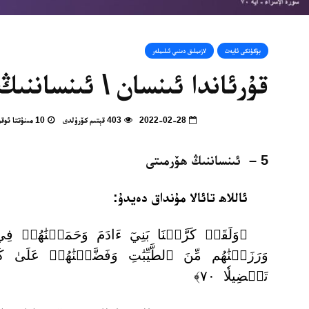
بۈگۈنكى ئايەت
لازىملىق دىنىي ئىلىملەر
قۇرئاندا ئىنسان \ ئىنساننىڭ
2022-02-28
403 قېتىم كۆرۈلدى
10 مىنۇتتا ئوقۇپ بولالايسىز
5 – ئىنساننىڭ ھۆرمىتى
ئاللاھ تائالا مۇنداق دەيدۇ:
﴿وَلَقَدۡ كَرَّمۡنَا بَنِيٓ ءَادَمَ وَحَمَلۡنَٰهُمۡ 
وَرَزَقۡنَٰهُم مِّنَ ٱلطَّيِّبَٰتِ وَفَضَّلۡنَٰهُمۡ عَلَىٰ ك
تَفۡضِيلٗا ٧٠﴾