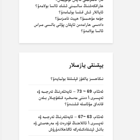
ھاراقكەشنىڭ سالىمىنى ئىلىك ئالسا بولامدۇ؟
ئاياللار ئىش قىلسا بولمامدۇ؟
جۈمە مۇھىممۇ؟ ھېيت نامىزىمۇ؟
دادىسى ھارامدىن تاپقان پۇلنى بالىسى مىراس
ئالسا بولامدۇ؟
يېقىنقى يازمىلار
نىكاھسىز يالغۇز قېلىشقا بولمايدۇ؟
ئەنئام، 69 ~ 73 – ئايەتلەرنىڭ تەرجىمە ۋە
تەپسىرى \ دىننى مەسخىرە قىلغۇچىلار بىلەن
قانداق مۇئامىلە قىلىنىدۇ؟
ئەنئام، 63 ~67 – ئايەتلەرنىڭ تەرجىمە ۋە
تەپسىرى \ ئاللاھنىڭ قۇدرەت ۋە مەرھەمىتى ۋە
باتىل ئېتىقادكىلەرگە ئاگاھلاندۇرۇش