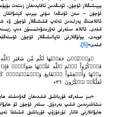
يېيىشىڭلار ئۈچۈن، ئۇنىڭدىن تاقايدىغان زىننەت بۇيۇمل
ئۈچۈن – سەن ئۇنىڭدا سۇنى يېرىپ كېتىۋاتقان ك
ئاللاھنىڭ پەزلىدىن تەلەپ قىلىشىڭلار ئۈچۈن ۋە شۈ
قىلدى. ئاللاھ سىلەرنى تەۋرىتىۋەتمىسۇن دەپ زېمىند
قويدى، يولۇڭلارنى تاپالىشىڭلار ئۈچۈن ئۆستەڭلە
قىلدى»
[5]
.‏
﴿وَٱلۡبُدۡنَ جَعَلۡنَٰهَا لَكُم مِّن شَعَٰٓئِرِ ٱللَّ
فَٱذۡكُرُواْ ٱسۡمَ ٱللَّهِ عَلَيۡهَا صَوَآفَّۖ فَإِذَا وَجَ
مِنۡهَا وَأَطۡعِمُواْ ٱلۡقَانِعَ وَٱلۡمُعۡتَرَّۚ كَذَٰل
لَعَلَّكُمۡ تَشۡكُرُونَ ٣٦﴾
«بىز سىلەرگە قۇربانلىق قىلىدىغان گەۋدىلىك ھايۋا
نىشانلىرىدىن قىلىپ بەردۇق. سىلەر ئۈچۈن ئۇ ھايۋانل
ھايۋانلارنى قاتار تۇرغۇزۇپ قۇربانلىق قىلىشقا تەي