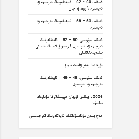
ئەنئام، 60 ~ 62 – ئايەتلەرنىڭ تەرجىمە ۋە
تەپسىرى \ روھ ۋە جان
ئەنئام، 53 ~ 59 – ئايەتلەرنىڭ تەرجىمە ۋە
تەپسىرى
ئەنئام سۈرىسى، 50 ~ 52 – ئايەتلەرنىڭ
تەرجىمە ۋە تەپسىرى \ رەسۇلۇللاھنىڭ غەيبنى
بىلمەيدىغانلىقى
قۇرئاندا بەش ۋاقىت ناماز
ئەنئام سۈرىسى، 45 ~ 49 – ئايەتلەرنىڭ
تەرجىمە ۋە تەپسىرى
2026- يىللىق قۇربان ھېيتىڭلارغا مۇبارەك
بولسۇن
ھەج بىلەن مۇناسىۋەتلىك ئايەتلەرنىڭ تەرجىمىسى