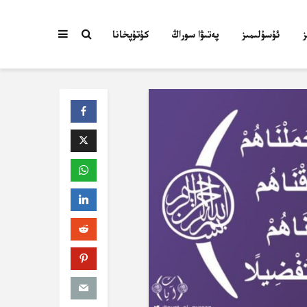
ئۇسۇلىمىز
پەتىۋا سوراڭ
كۇتۇپخانا