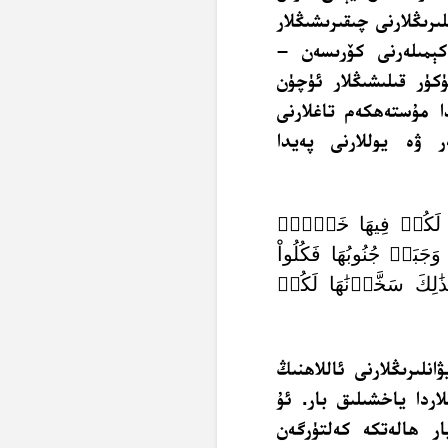
ىرىڭلارنى چىقىرىشىڭلار
ېمىلەرنى كۆرىسەن –
كۈر قىلىشىڭلار ئۈچۈن
ا مۇستەھكەم تاغلارنى
ر ۋە يوللارنى پەيدا
هِ لَكُمۡ فِيهَا خَيۡرٞۖ
بَتۡ جُنُوبُهَا فَكُلُواْ
ِكَ سَخَّرۡنَٰهَا لَكُمۡ
نلىرىڭلارنى ئاللاھنىڭ
اردا ياخشىلىق بار. ئۇ
يار ھالەتكە كەلتۈرگەن