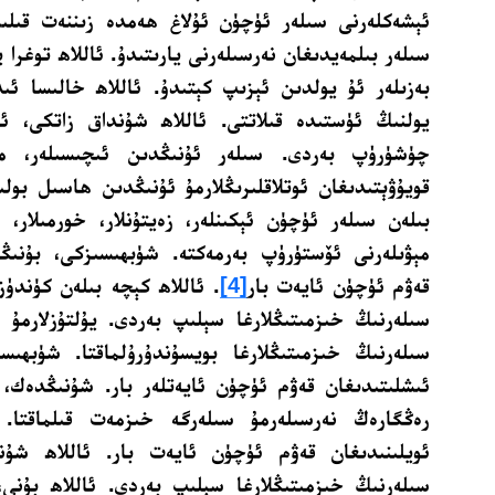
ئېشەكلەرنى سىلەر ئۈچۈن ئۇلاغ ھەمدە زىننەت قىلىپ 
سىلەر بىلمەيدىغان نەرسىلەرنى يارىتىدۇ. ئاللاھ توغرا 
بەزىلەر ئۇ يولدىن ئېزىپ كېتىدۇ. ئاللاھ خالىسا ئى
يولنىڭ ئۈستىدە قىلاتتى. ئاللاھ شۇنداق زاتكى، ئ
چۈشۈرۈپ بەردى. سىلەر ئۇنىڭدىن ئىچىسىلەر، مالل
قويۇۋېتىدىغان ئوتلاقلىرىڭلارمۇ ئۇنىڭدىن ھاسىل بولى
بىلەن سىلەر ئۈچۈن ئېكىنلەر، زەيتۇنلار، خورمىلار،
مېۋىلەرنى ئۆستۈرۈپ بەرمەكتە. شۈبھىسىزكى، بۇنىڭد
قەۋم ئۈچۈن ئايەت بار
[4]
. ئاللاھ كېچە بىلەن كۈندۈز
سىلەرنىڭ خىزمىتىڭلارغا سېلىپ بەردى. يۇلتۇزلارمۇ 
سىلەرنىڭ خىزمىتىڭلارغا بويسۇندۇرۇلماقتا. شۈبھىسى
ئىشلىتىدىغان قەۋم ئۈچۈن ئايەتلەر بار. شۇنىڭدەك، ئا
رەڭگارەڭ نەرسىلەرمۇ سىلەرگە خىزمەت قىلماقتا. 
ئويلىنىدىغان قەۋم ئۈچۈن ئايەت بار. ئاللاھ شۇند
سىلەرنىڭ خىزمىتىڭلارغا سېلىپ بەردى. ئاللاھ بۇن