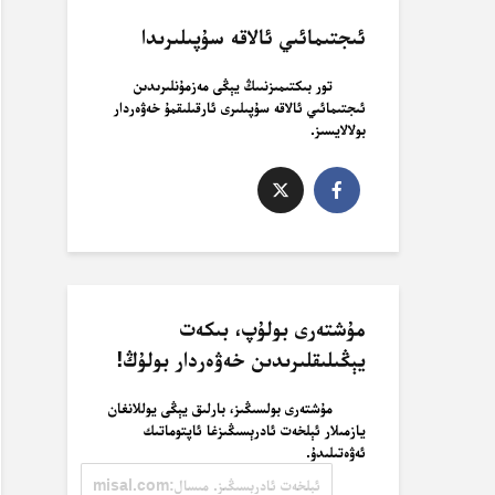
ئىجتىمائىي ئالاقە سۇپىلىرىدا
تور بىكتىمىزنىىڭ يېڭى مەزمۇنلىرىدىن
ئىجتىمائىي ئالاقە سۇپىلىرى ئارقىلىقمۇ خەۋەردار
بولالايسىز.
مۇشتەرى بولۇپ، بىكەت
يېڭىلىقلىرىدىن خەۋەردار بولۇڭ!
مۇشتەرى بولسىڭىز، بارلىق يېڭى يوللانغان
يازمىلار ئېلخەت ئادرېسىڭىزغا ئاپتوماتىك
ئەۋەتىلىدۇ.
ئېلخەت