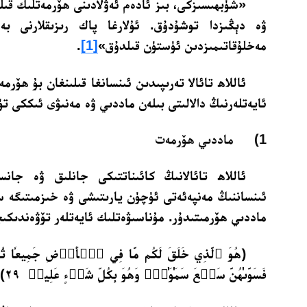
«شۈبھىسىزكى، بىز ئادەم ئەۋلادىنى ھۆرمەتلىك قىلد
ۋە دېڭىزدا توشۇدۇق. ئۇلارغا پاك رىزىقلارنى بەر
مەخلۇقاتىمىزدىن ئۈستۈن قىلدۇق»
[1]
.‏
ئاللاھ تائالا تەرىپىدىن ئىنسانغا قىلىنغان بۇ ھۆرم
ئايەتلەرنىڭ دالالىتى بىلەن ماددىي ۋە مەنىۋى ئىككى تۈ
1) ماددىي ھۆرمەت
ئاللاھ تائالانىڭ كائىناتتىكى جانلىق ۋە جانس
ئىنساننىڭ مەنپەئەتى ئۈچۈن يارىتىشى ۋە خىزمىتىگە س
ماددىي ھۆرمىتىدۇر. مۇناسىۋەتلىك ئايەتلەر تۆۋەندىكىچ
﴿هُوَ ٱلَّذِي خَلَقَ لَكُم مَّا فِي ٱلۡأَرۡضِ جَمِيعٗا ثُمَّ 
فَسَوَّىٰهُنَّ سَبۡعَ سَمَٰوَٰتٖۚ وَهُوَ بِكُلِّ شَيۡءٍ عَلِيمٞ ٢٩﴾