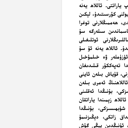
ياراتتى. ئاللاھ يەنە
يولنى كۆرسىتىدۇ، لېكىن
دى، ھەممىڭلارنى توغرا
اسماندىن سىلەرگە سۇ
ىرىڭلارنى ئوتلىغىلى
دۇ. ئاللاھ يەنە ئۇ سۇ
 ئۈزۈملەر ۋە خىلمۇخىل
ا تەپەككۇر قىلىدىغان
نى، قۇياش بىلەن ئاينى
ئاللاھنىڭ ئەمرى بىلەن
زكى، بۇنىڭدا ئەقلىنى
للاھ زېمىندا ياراتقان
شۈبھىسىزكى، بۇنىڭدا
اق زاتكى، دېڭىزنىمۇ
ى، ئۇنىڭدىن يېڭى گۆش