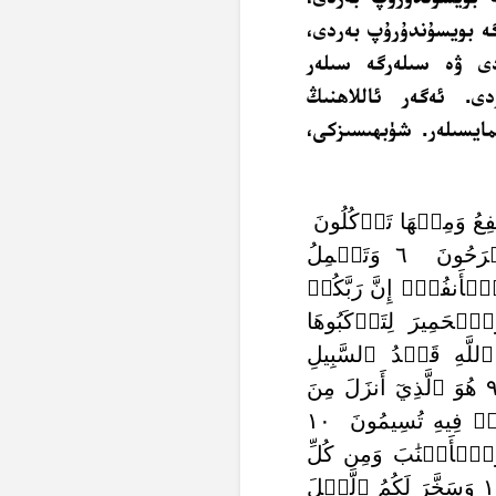
گە بويسۇندۇرۇپ بەردى،
ى ۋە سىلەرگە سىلەر
دى. ئەگەر ئاللاھنىڭ
مايسىلەر. شۈبھىسىزكى،
فِعُ وَمِنۡهَا تَأۡكُلُونَ
٥ وَلَكُمۡ فِيهَا جَمَالٌ حِينَ تُرِيحُونَ وَحِينَ تَسۡرَحُونَ ٦ وَتَحۡمِلُ
ِ ٱلۡأَنفُسِۚ إِنَّ رَبَّكُمۡ
الَ وَٱلۡحَمِيرَ لِتَرۡكَبُوهَا
َا لَا تَعۡلَمُونَ ٨ وَعَلَى ٱللَّهِ قَصۡدُ ٱلسَّبِيلِ
وَمِنۡهَا جَآئِرٞۚ وَلَوۡ شَآءَ لَهَدَىٰكُمۡ أَجۡمَعِينَ ٩ هُوَ ٱلَّذِيٓ أَنزَلَ مِنَ
ٱلسَّمَآءِ مَآءٗۖ لَّكُم مِّنۡهُ شَرَابٞ وَمِنۡهُ شَجَرٞ فِيهِ تُسِيمُونَ ١٠
َٱلۡأَعۡنَٰبَ وَمِن كُلِّ
ٱلثَّمَرَٰتِۚ إِنَّ فِي ذَٰلِكَ لَأٓيَةٗ لِّقَوۡمٖ يَتَفَكَّرُونَ ١١ وَسَخَّرَ لَكُمُ ٱلَّيۡلَ