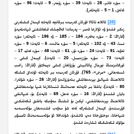
– سۈرە فاتىر، 28 – ئايەت؛ 39 – سۈرە زۇمەر، 9 – ئايەت؛ 96 – سۈرە
ئەلەق، 1 ~ 5 – ئايەتلەر).
[20]
ئاللاھ تائالا قۇرئان كەرىمدە بىرقانچە ئايەتتە كېسەل كىشىلەرنى
زىكىر قىلىدۇ ۋە ئۇلارغا ئەمىر – پەرماندا كەڭچىلىك قىلغانلىقىنى ئىپادىلەيدۇ
(قاراڭ: 2 – سۈرە بەقەرە، 184 – ، 185 – ۋە 196 – ئايەتلەر؛ سۈرە
نىسا، 43 – ۋە 102 – ئايەتلەر؛ 5 – سۈرە مائىدە، 6 – ئايەت؛ 9 – سۈرە
تەۋبە، 91 – ئايەت؛ 24 – سۈرە نۇر، 61 – ئايەت؛ 48 – سۈرە فەتھ، 17 –
ئايەت؛ 73 – سۈرە مۇززەممىل، 20 – ئايەت). كېسەل كىشى –
ئورگانىزمنىڭ نورمال پائالىيىتى بۇزۇلغان كىشى دېمەكتۇر (قاراڭ: راغىب
ئىسفەھانى، «مرض»، 765). قۇرئان كەرىمدە بىر ئايەتتە ئۇنداق كىشىگە
ئاللاھنىڭ شىپالىق بېرىدىغانلىقى بىلدۈرۈلىدۇ (قاراڭ: 26 – سۈرە شۇئەرا،
80 – ئايەت)، باشقا بىر ئايەتتە ھەسەلنىڭ ئىنسانلارغا شىپا بولىدىغانلىقى
بايان قىلىنىدۇ (قاراڭ: 16 – سۈرە نەھل، 69 – ئايەت). بۇ، شىپالىقنى
ئاللاھنىڭ بېرىدىغانلىقىنى، لېكىن بۇ ئىشنىڭ سەۋەبكە باغلىق ئىكەنلىكىنى
كۆرسىتىدۇ. كېسەل كىشىلەرگە ئەنە شۇ سەۋەب قىلىنىدىغان مۇئەسسەسە
شىپاخانا، دوختۇرخانا دەپ ئاتىلىدۇ، شۇنداقلا ئۇ مۇئەسسەسەنىڭ ئاممىۋى
مۈلۈك ئىكەنلىكىگە ئىشارەت قىلىدۇ.