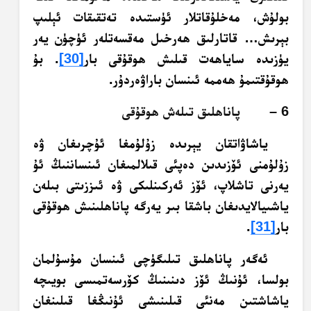
بولۇش، مەخلۇقاتلار ئۈستىدە تەتقىقات ئېلىپ
بېرىش… قاتارلىق ھەرخىل مەقسەتلەر ئۈچۈن يەر
يۈزىدە ساياھەت قىلىش ھوقۇقى بار
[30]
. بۇ
ھوقۇقتىمۇ ھەممە ئىنسان باراۋەردۇر.
6 – پاناھلىق تىلەش ھوقۇقى
ياشاۋاتقان يېرىدە زۇلۇمغا ئۇچرىغان ۋە
زۇلۇمنى ئۆزىدىن دەپئى قىلالمىغان ئىنساننىڭ ئۇ
يەرنى تاشلاپ، ئۆز ئەركىنلىكى ۋە ئىززىتى بىلەن
ياشىيالايدىغان باشقا بىر يەرگە پاناھلىنىش ھوقۇقى
بار
[31]
.
ئەگەر پاناھلىق تىلىگۈچى ئىنسان مۇسۇلمان
بولسا، ئۇنىڭ ئۆز دىنىنىڭ كۆرسەتمىسى بويىچە
ياشاشتىن مەنئى قىلىنىشى ئۇنىڭغا قىلىنغان