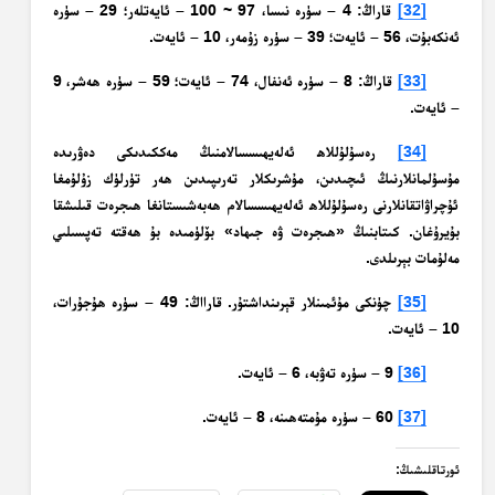
[32]
قاراڭ: 4 – سۈرە نىسا، 97 ~ 100 – ئايەتلەر؛ 29 – سۈرە
ئەنكەبۇت، 56 – ئايەت؛ 39 – سۈرە زۇمەر، 10 – ئايەت.
[33]
قاراڭ: 8 – سۈرە ئەنفال، 74 – ئايەت؛ 59 – سۈرە ھەشر، 9
– ئايەت.
[34]
رەسۇلۇللاھ ئەلەيھىسسالامنىڭ مەككىدىكى دەۋرىدە
مۇسۇلمانلارنىڭ ئىچىدىن، مۇشرىكلار تەرىپىدىن ھەر تۈرلۈك زۇلۇمغا
ئۇچراۋاتقانلارنى رەسۇلۇللاھ ئەلەيھىسسالام ھەبەشىستانغا ھىجرەت قىلىشقا
بۇيرۇغان. كىتابنىڭ «ھىجرەت ۋە جىھاد» بۆلۈمىدە بۇ ھەقتە تەپسىلىي
مەلۇمات بېرىلدى.
[35]
چۈنكى مۇئمىنلار قېرىنداشتۇر. قارااڭ: 49 – سۈرە ھۇجۇرات،
10 – ئايەت.
[36]
9 – سۈرە تەۋبە، 6 – ئايەت.
[37]
60 – سۈرە مۇمتەھىنە، 8 – ئايەت.
ئورتاقلىشىڭ: