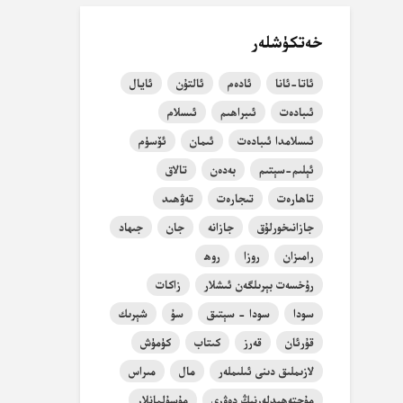
خەتكۈشلەر
ئاتا-ئانا
ئادەم
ئالتۇن
ئايال
ئىبادەت
ئىبراھىم
ئىسلام
ئىسلامدا ئىبادەت
ئىمان
ئۆسۈم
ئېلىم-سېتىم
بەدەن
تالاق
تاھارەت
تىجارەت
تەۋھىد
جازانىخورلۇق
جازانە
جان
جىھاد
رامىزان
روزا
روھ
رۇخسەت بېرىلگەن ئىشلار
زاكات
سودا
سودا - سېتىق
سۇ
شېرىك
قۇرئان
قەرز
كىتاب
كۈمۈش
لازىملىق دىنى ئىلىملەر
مال
مىراس
مۇجتەھىدلەرنىڭ دەۋرى
مۇسۇلمانلار