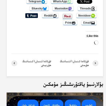
Telegram
WhatsApp
Bluesky
Mastodon
Threads
Reddit
Nextdoor
Print
Email
Like this:
Loading…
قۇرئاندا ئىنسان \ ئىنساننىڭ
قۇرئاندا ئىنسان \ ئىنساننىڭ
ھۆرمىتى
ھۆررىيىتى
بۇلارنىمۇ ياقتۇرىشىڭىز مۇمكىن
ئەقىدە
باشقىلار
بۈگۈنكى ئايەت
نۇرلۇق بايان