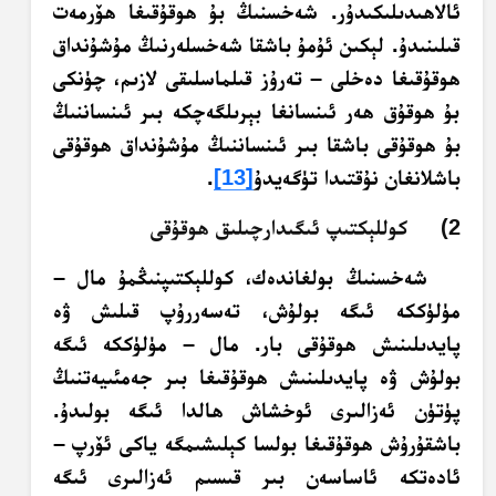
ئالاھىدىلىكىدۇر. شەخسنىڭ بۇ ھوقۇقىغا ھۆرمەت
قىلىنىدۇ. لېكىن ئۇمۇ باشقا شەخسلەرنىڭ مۇشۇنداق
ھوقۇقىغا دەخلى – تەرۇز قىلماسلىقى لازىم، چۈنكى
بۇ ھوقۇق ھەر ئىنسانغا بېرىلگەچكە بىر ئىنساننىڭ
بۇ ھوقۇقى باشقا بىر ئىنساننىڭ مۇشۇنداق ھوقۇقى
باشلانغان نۇقتىدا تۈگەيدۇ
[13]
.
2) كوللېكتىپ ئىگىدارچىلىق ھوقۇقى
شەخسنىڭ بولغاندەك، كوللېكتىپنىڭمۇ مال –
مۈلۈككە ئىگە بولۇش، تەسەررۇپ قىلىش ۋە
پايدىلىنىش ھوقۇقى بار. مال – مۈلۈككە ئىگە
بولۇش ۋە پايدىلىنىش ھوقۇقىغا بىر جەمئىيەتنىڭ
پۈتۈن ئەزالىرى ئوخشاش ھالدا ئىگە بولىدۇ.
باشقۇرۇش ھوقۇقىغا بولسا كېلىشىمگە ياكى ئۆرپ –
ئادەتكە ئاساسەن بىر قىسىم ئەزالىرى ئىگە