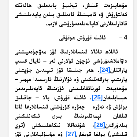
مۇھاپىزەت قىلىش، تېخىمۇ پايدىلىق ھالەتكە
كەلتۈرۈش ۋە ئاممىنىڭ ئادىللىق بىلەن پايدىلىنىشى
قاتارلىقلارنى كاپالەتلەندۈرۈشى لازىم.
4 – ئائىلە قۇرۇش ھوقۇقى
ئاللاھ تائالا ئىنسانلارنىڭ ئۆز مەۋجۇدىيىتىنى
داۋاملاشتۇرۇشى ئۈچۈن ئۇلارنى ئەر – ئايال قىلىپ
ياراتقان
[24]
. ھەر جىنسقا ئۆز تىپىدىن جۈپتىنى
يارىتىپ بەرگەنلىكىنى ۋە ئۇلارنىڭ ئارىسىدا مېھىر –
مۇھەببەت ئورناتقانلىقىنى ئۆزىنىڭ ئايەتلىرىدىن
ھېسابلىغان
[25]
. ئائىلە قۇرۇش، بالا – چاقىلىق
بولۇش ۋە نەۋرە – چەۋرە كۆرۈشنى ئىنسانلارغا ئاتا
قىلغان نېمەتلىرىنىڭ بىرى ئىكەنلىكىنى
بىلدۈرگەن
[26]
، شۇنداقلا نىكاھلىنىشنى (توي
قىلىشنى) يولغا قويغان
[27]
ۋە مۇسۇلمانلارنى ئۆز