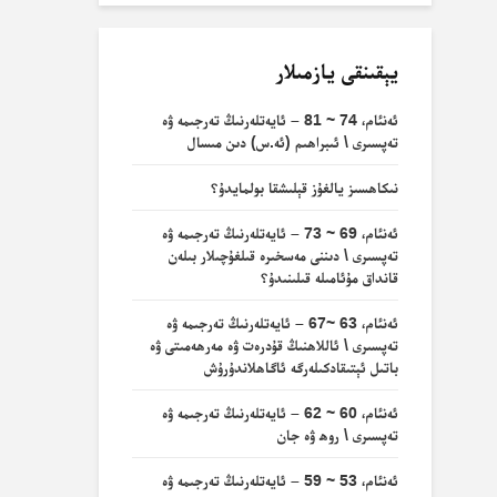
يېقىنقى يازمىلار
ئەنئام، 74 ~ 81 – ئايەتلەرنىڭ تەرجىمە ۋە
تەپسىرى \ ئىبراھىم (ئە.س) دىن مىسال
نىكاھسىز يالغۇز قېلىشقا بولمايدۇ؟
ئەنئام، 69 ~ 73 – ئايەتلەرنىڭ تەرجىمە ۋە
تەپسىرى \ دىننى مەسخىرە قىلغۇچىلار بىلەن
قانداق مۇئامىلە قىلىنىدۇ؟
ئەنئام، 63 ~67 – ئايەتلەرنىڭ تەرجىمە ۋە
تەپسىرى \ ئاللاھنىڭ قۇدرەت ۋە مەرھەمىتى ۋە
باتىل ئېتىقادكىلەرگە ئاگاھلاندۇرۇش
ئەنئام، 60 ~ 62 – ئايەتلەرنىڭ تەرجىمە ۋە
تەپسىرى \ روھ ۋە جان
ئەنئام، 53 ~ 59 – ئايەتلەرنىڭ تەرجىمە ۋە