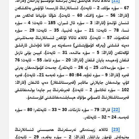
[21]
ئاللاھ تائالا ھاياتلىق بىلەن بىرلىكتە ئۆلۈمنىمۇ ياراتقان (قاراڭ:
67 – سۈرە مۇلك، 2 – ئايەت)، ئىنسانلارنىڭ ئارىسىدا ئۆلۈمنى بەلگىلىگەن
(قاراڭ: 56 – سۈرە ۋاقىئە، 60 – ئايەت). شۇڭا دۇنياغا كەلگەن ھەر
ئىنسان ئۆلىدۇ (قاراڭ: 3 – سۈرە ئال ئىمران، 185 – ئايەت؛ 4 – سۈرە
نىسا، 78 – ئايەت؛ 21 – سۈرە ئەنبىيا، 35 – ئايەت؛ 29 – سۈرە
ئەنكەبۇت، 57 – ئايەت). ئاللاھ تائالا ئۆلگەن ئىنسانلارنىڭ جەسەتلىرىنى
دەپنە قىلىشنى (يەرگە كۆمۈۋېتىشنى) دەسلەپتە بىر قاغا ئەۋەتىش ئارقىلىق
ئۆگەتكەن (قاراڭ: 5 – سۈرە مائىدە، 31 – ئايەت)، كېيىن بۇنى نازىل
قىلغان ۋەھيىدە بايان قىلغان (قاراڭ: 20 – سۈرە تاھا، 55 – ئايەت؛ 76
– سۈرە مۇرسەلات، 25 – ۋە 26 – ئايەتلەر)، جەسەت كۆمۈلىدىغان يەرنى
قەبرە (قاراڭ: 9 – سۈرە تەۋبە، 84؛ 80 – سۈرە ئەبەسە 21- ئايەت)، قەبرە
كۆپ بولىدىغان جايلارنى ماقابىر (قەبرىستانلىقلار) دەپ ئاتىغان (قاراڭ:
102 – سۈرە تەكاسۇر 2 – ئايەت). قەبرىلەرنىڭ بىر جايدا بولىدىغانلىقى
قەبرىستانلىقلارنىڭ ئاممىۋىي مۈلۈك ھېسابلىنىدىغانلىقىنى كۆرسىتىدۇ.
[22]
قاراڭ: 79 – سۈرە نازىئات، 30 ~ 33 – ئايەتلەر؛ 80 – سۈرە
ئەبەسە، 24 ~ 32 – ئايەتلەر.
[23]
ئاللاھ زېمىندىكى نەرسىلەرنىڭ ھەممىسىنى ئىنسانلارنىڭ
مەنپەئەتى ئۈچۈن ياراتقان (قاراڭ: 2 – سۈرە بەقەرە، 29 – ئايەت)،