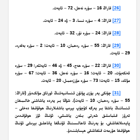
[26]
قاراڭ 16 – سۈرە نەھل، 72 – ئايەت.
[27]
قاراڭ: 4 – سۈرە نىسا، 3 – ۋە 24 – ئايەت.
[28]
قاراڭ: 24 – سۈرە نۇر، 32 – ئايەت.
[29]
قاراڭ: 55 – سۈرە رەھمان، 10 – ئايەت؛ 2 – سۈرە بەقەرە،
29 – ئايەت.
[30]
قاراڭ: 22 – سۈرە ھەج، 45 – ۋە 46 – ئايەتلەر؛ 29 – سۈرە
ئەنكەبۇت، 20 – ئايەت؛ 16 – سۈرە نەھل، 36 – ئايەت؛ 67 – سۈرە
مۇلك، 15 – ئايەت؛ 73 – سۈرە مۇززەممىل، 20 – ئايەت.
[31]
چۈنكى يەر يۈزى پۈتۈن ئىنسانىيەتنىڭ ئورتاق مۈلكىدۇر (قاراڭ:
55 – سۈرە رەھمان، 10 – ئايەت). شۇڭا بىر يەردە ياشاشنى خالىمىغان
ئىنساننىڭ باشقا بىر يەرگە كۆچۈپ بېرىپ باشقىلارنىڭ ھوقۇقىغا دەخلى –
تەرۇز قىلماسلىق شەرتى بىلەن ياشىشى، ئۇنىڭ ئۆز ھوقۇقىدىن
پايدىلانغانلىقى، بۇ يەرنىڭ ئاھالىسىنىڭ ئۇنىڭغا پاناھلىق بېرىشى ئۇنىڭ
ھوقۇقىغا ھۆرمەت قىلغانلىقى ھېسابلىنىدۇ.