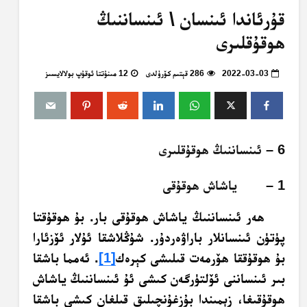
قۇرئاندا ئىنسان \ ئىنساننىڭ
ھوقۇقلىرى
2022-03-03
286 قېتىم كۆرۈلدى
12 مىنۇتتا ئوقۇپ بولالايسىز
6 – ئىنساننىڭ ھوقۇقلىرى
1 – ياشاش ھوقۇقى
ھەر ئىنساننىڭ ياشاش ھوقۇقى بار. بۇ ھوقۇقتا
پۈتۈن ئىنسانلار باراۋەردۇر. شۇڭلاشقا ئۇلار ئۆزئارا
بۇ ھوقۇققا ھۆرمەت قىلىشى كېرەك
[1]
. ئەمما باشقا
بىر ئىنساننى ئۆلتۈرگەن كىشى ئۇ ئىنساننىڭ ياشاش
ھوقۇقىغا، زېمىندا بۇزغۇنچىلىق قىلغان كىشى باشقا