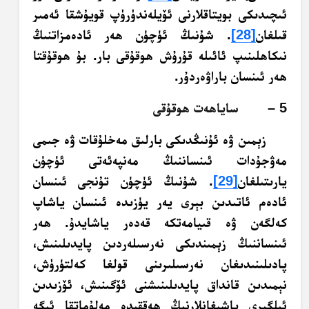
ئىچىدىكى بويتاقلارنى ئۆيلەندۈرۈپ قويۇشقا ئەمىر
قىلغان
[28]
. شۇنىڭ ئۈچۈن ھەر ئادەمزاتنىڭ
نىكاھلىنىپ ئائىلە قۇرۇش ھوقۇقى بار. بۇ ھوقۇقتا
ھەر ئىنسان باراۋەردۇر.
5 – ساياھەت ھوقۇقى
زېمىن ۋە ئۇنىڭدىكى بارلىق مەخلۇقات ۋە جىمى
مەۋجۇدات ئىنساننىڭ مەنپەئەتى ئۈچۈن
يارىتىلغان
[29]
. شۇنىڭ ئۈچۈن تۇنجى ئىنسان
ئادەم ئاتىدىن بېرى يەر يۈزىدە ئىنسان ياشاپ
كەلگەن ۋە قىيامەتكە قەدەر ياشايدۇ. ھەر
ئىنساننىڭ زېمىندىكى نەرسىلەردىن پايدىلىنىش،
پادىلىنىدىغان نەرسىلىرىنى قولغا كەلتۈرۈش،
نېمىدىن قانداق پايدىلىنىشنى ئۆگىنىش، ئۆزىدىن
ئىلگىرى ياشىغانلارنىڭ ھەققىدە مەلۇماتقا ئىگە