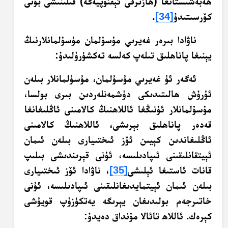
ھەبەشىستانغا (ھازىرقى ئېفئوپيەگە) قىلىنىشى بۇنى
كۆرسىتىدۇ
[34]
.
ناۋادا بىرەر غەيرىي مۇسۇلمان مۇسۇلمانلارنىڭ
يېنىغا پاناھلىق تىلەپ كەلسە تەكشۈرۈلىدۇ:
ئەگەر ئۇ غەيرىي مۇسۇلمان، مۇسۇلمانلار بىلەن
ئۇرۇش ھالىتىدىكى دۈشمەنلەردىن بىرى بولسا،
مۇسۇلمانلار ئۇنىڭغا ئاللاھنىڭ كالامىنى ئاڭلىغانغا
قەدەر پاناھلىق بېرىشى، ئاللاھنىڭ كالامىنى
ئاڭلىغاندىن كېيىن ئۆز ئىختىيارى بىلەن ئىمان
ئېيتقانلىقىنى ئىپادىلىسە، ئۇنى قېرىندىشى بىلىپ
قانات ئاستىغا ئېلىشى
[35]
، ناۋادا ئۆز ئىختىيارى
بىلەن ئىمان ئېيتمايدىغانلىقىنى ئىپادىلىسە، ئۇنى
خاتىرجەم بولىدىغان يېرىگە يەتكۈزۈپ قويۇشى
كېرەك. ئاللاھ تائالا مۇنداق دەيدۇ: