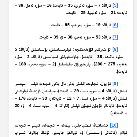
[5]
قاراڭ: 7 – سۈرە ئەئراف، 35 – ئايەت؛ 16 – سۈرە نەھل، 36 –
ئايەت؛ 21 – سۈرە ئەنبىيا، 25 – ئايەت.
[6]
قاراڭ: 19 – سۈرە مەريەم، 95 – ئايەت.
[7]
قاراڭ: 53 – سۈرە نەجم، 38 – ۋە 39 – ئايەت.
[8]
ئۇ شەرتلەر تۆۋەندىكىچە: ئوغرىلىماسلىق، بۇلىماسلىق (قاراڭ: 5
– سۈرە مائىدە، 38 – ئايەت)، جازانىخورلۇق قىلماسلىق (قاراڭ: 2 – سۈرە
بەقەرە، 275 ~ 280)، پارىخورلۇق قىلماسلىق (2 – سۈرە بەقەرە، 188 –
ئايەت).
[9]
ئۇ يول، تىجارەت قىلىش يەنى مال ياكى خىزمەت ئېلىم – سېتىمى
قىلىش (قاراڭ: 4 – سۈرە نىسا، 29 – ئايەت)، مىراستىن ئۆزىنىڭ ئۈلۈشىنى
ئېلىش (قاراڭ: 4 – سۈرە نىسا، 7 ~ 12 – ئايەتلەر، 33 – ئايەت، 176 –
ئايەت). ئاياللار ئۈچۈن تويلۇق ئېلىش (قاراڭ: 4 – سۈرە نىسا، 4 – ۋە 20
– ئايەتلەر).
[10]
ئىنساننىڭ ئېھتىياجلىرى يېمەك – ئىچمەك، كىيىم – كىچەك،
ئۇلاغ (قاتناش ۋاسىتىسى) ۋە تۇرالغۇ جايدۇر. ئۇنىڭ بۇلارغا ئىسراپ