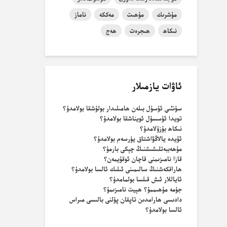
مۇشرىك
مۇھىت
مەككە
ناماز
نىكاھ
ھىجرەت
ھەج
ئاۋات يازمىلار
سۈنئىي ئۇسۇل بىلەن ھامىلىدار بولۇشقا بولامدۇ؟
تويدا ئۇسسۇل ئويناشقا بولامدۇ؟
نىكاھ بۇزۇلامدۇ؟
ئۆيدە يالاڭۋاشتاق يۈرسەم بولامدۇ؟
مۇھەببەتلىشىشنىڭ چېكى بارمۇ؟
قازا نامىزىمنى قاچان ئوقۇيمەن؟
ھاراقكەشنىڭ سالىمىنى ئىلىك ئالسا بولامدۇ؟
ئاياللار ئىش قىلسا بولمامدۇ؟
جۈمە مۇھىممۇ؟ ھېيت نامىزىمۇ؟
دادىسى ھارامدىن تاپقان پۇلنى بالىسى مىراس
ئالسا بولامدۇ؟