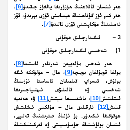
ھەر ئىنسان ئاللاھنىڭ ھۇزۇرىغا يالغۇز چىقىدۇ
[6]
.
ھەر كىم ئۆز گۇناھىنىڭ ھېسابىنى ئۆزى بېرىدۇ، ئۆز
ئەمىلىنىڭ مۇكاپىتىنى ئۆزى ئالىدۇ
[7]
.
3 – ئىگىدارچىلىق ھوقۇقى
1) شەخسىي ئىگىدارچىلىق ھوقۇقى
ھەر شەخس مۇئەييەن شەرتلەر ئاستىدا
[8]
،
يولغا قويۇلغان بويىچە
[9]
، مال – مۈلۈككە ئىگە
بولۇش، ئىسراپ قىلمىغان ئاساستا ئۆزىنىڭ
شەخسىي ۋە ئائىلىۋى ئېھتىياجلىرىغا
ئىشلىتىش
[10]
، باشقىسىغا سېتىش
[11]
ۋە ھەدىيە
قىلىش
[12]
ئارقىلىق مال – مۈلكىنى ئىشلىتىش
ھوقۇقىغا ئىگىدۇر. بۇ ئۇنىڭ فىترىتىنىڭ تەلىپى،
ئىنسان بولۇشىنىڭ خۇسۇسىيىتى ۋە ئەركىنلىكىنىڭ