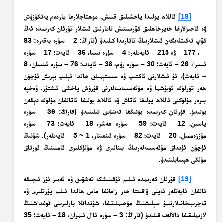
[18]
ئاللاھ يولىدا ياخشىلىق قىلىش، موھتاجلارغا ياردەم يەتكۈزۈش
ۋە ئاجىزلارغا خەيرخاھلىق كۆرسىتىش قاتارلىق ئىشلار قۇرئان كەرىمدە ئەڭ
كۆپ تەكىتلەنگەن ئىشلارنىڭ قاتارىدا كېلىدۇ (قاراڭ: 2 – سۈرە بەقەرە: 83
– ، 177 – ۋە 215 – ئايەتلەر؛ 4 – سۈرە نىسا، 36 – ئايەت؛ 17 – سۈرە
ئىسرا، 26 – ئايەت؛ 30 – سۈرە رۇم، 38 – ئايەت؛ 76 – سۈرە ئىنسان، 8
– ئايەت). ئۇ ئىشلارنى ئاكتىپ ۋە سىستېمىلق ھالدا ئېلىپ بېرىش ئۈچۈن
ھەر تۈرلۈك ئۇيۇشما ۋە مۇئەسسەسەلەرنى قۇرۇش ياخشى ئىشتۇر. ۋەخپە
بىرەر مۈلۈكنى ئاللاھ يولىغا ئاتاش ۋە ئاللاھ يولىغا ئاتالغان مۈلۈك دېگەن
بولىدۇ. قۇرئان كەرىمدە بۇنىڭغا تەشۋىق قىلىنىدۇ (قاراڭ: 36 – سۈرە
ياسىن، 12 – ئايەت؛ 59 – سۈرە ھەشر، 18 – ئايەت؛ 73 – سۈرە
مۇززەممىل، 20 – ئايەت؛ 82 – سۈرە ئىنفىتار، 1 ~ 5 – ئايەتلەر). شۇنىڭ
ئۈچۈن ئۇنداق مۇئەسسەلەرنىڭ بىنالىرى ۋە مۈلۈكلىرى ئاممىنىڭ ئورتاق
مۈلكى ھېسابلىنىدۇ.
[19]
قۇرئان كەرىمدە ئىلىم ئۆگىنىشكە تەشۋىق ۋە ئەمىر ئۆز ئىچىگە
ئالغان ئايەتلەر ئەينى ۋاقىتتا ھەر زامانغا ماس ھالدا ئىلىم يۇرتلىرى ۋە
تەجرىبىخانىلارنىمۇ سېلىشنىڭ مۇھىملىقىغا، شۇنداقلا بارلىرىنى قوغداشنىڭ
لازىملىقىغا دالالەت قىلىدۇ (قاراڭ: 3 – سۈرە ئاال ئىمران، 18 – ئايەت؛ 35