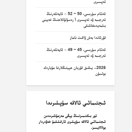
تەپسىرى
ئەنئام سۈرىسى، 50 ~ 52 – ئايەتلەرنىڭ
تەرجىمە ۋە تەپسىرى \ رەسۇلۇللاھنىڭ غەيبنى
بىلمەيدىغانلىقى
قۇرئاندا بەش ۋاقىت ناماز
ئەنئام سۈرىسى، 45 ~ 49 – ئايەتلەرنىڭ
تەرجىمە ۋە تەپسىرى
2026- يىللىق قۇربان ھېيتىڭلارغا مۇبارەك
بولسۇن
ئىجتىمائىي ئالاقە سۇپىلىرىدا
تور بىكتىمىزنىىڭ يېڭى مەزمۇنلىرىدىن
ئىجتىمائىي ئالاقە سۇپىلىرى ئارقىلىقمۇ خەۋەردار
بولالايسىز.