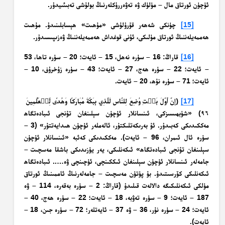
ئۈچۈن ئورتاق مال – مۈلۈك ۋە تەۋەررۈكلەرنىڭ بولۇشى تەبىئىيدۇر.
[15]
چۈنكى شەھەر قۇرۇلۇشى «مۇھىت» ھېسابلىنىدۇ. مۇھىت
ھەممەيلەننىڭ ئورتاق مۈلىكى، ئۇنى قوغداش ھەممەيلەننىڭ ۋەزىپىسىدۇر.
[16]
قاراڭ: 16 – سۈرە نەھل، 15 – ئايەت؛ 20 – سۈرە تاھا، 53
– ئايەت؛ 22 – سۈرە ھەج، 27 – ئايەت؛ 43 – سۈرە زۇخرۇف، 10 –
ئايەت؛ 71 – سۈرە نۇھ، 20 – ئايەت.
[17]
﴿إِنَّ أَوَّلَ بَيۡتٖ وُضِعَ لِلنَّاسِ لَلَّذِي بِبَكَّةَ مُبَارَكٗا وَهُدٗى لِّلۡعَٰلَمِينَ
٩٦﴾ «شۈبھىسىزكى، ئىنسانلار ئۈچۈن سېلىنغان تۇنجى ئىبادەتگاھ
مەككىدىكى كەبىدۇر. ئۇ بەرىكەتلىكتۇر، ئالەملەر ئۈچۈن ھىدايەتتۇر» (3 –
سۈرە ئال ئىمران، 96 – ئايەت). مەككىدىكى كەئبە «ئىنسانلار ئۈچۈن
سېلىنغان تۇنجى ئىبادەتگاھ» ئىكەنلىكى، يەر يۈزىدىكى باشقا مەسچىت –
جامەلەر ئىنسانلار ئۈچۈن سېلىنغان ئىككىنچى، ئۈچىنچى ۋە….. ئىبادەتگاھ
ئىكەنلىكى كۆرسىتىدۇ. بۇ پۈتۈن مەسچىت – جامەلەرنىڭ ئاممىنىڭ ئورتاق
مۈلكى ئىكەنلىكىگە دالالەت قىلىدۇ (قاراڭ: 2 – سۈرە بەقەرە، 114 – ۋە
187 – ئايەت؛ 9 – سۈرە تەۋبە، 18 – ئايەت؛ 22 – سۈرە ھەج، 40 –
ئايەت؛ 24 – سۈرە نۇر، 36 – ۋە 37 – ئايەتلەر؛ 72 – سۈرە جىن، 18 –
ئايەت).