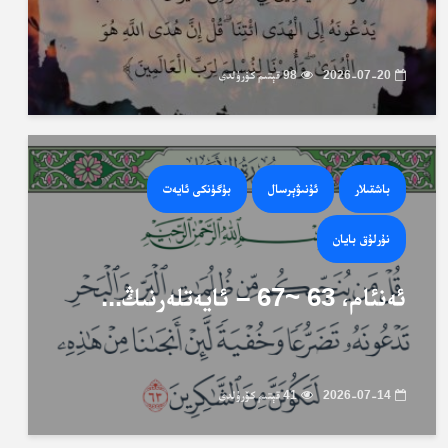
2026-07-20
98 قېتىم كۆرۈلدى
باشقىلار
ئۇنىۋېرسال
بۈگۈنكى ئايەت
نۇرلۇق بايان
ئەنئام، 63 ~67 – ئايەتلەرنىڭ...
2026-07-14
41 قېتىم كۆرۈلدى