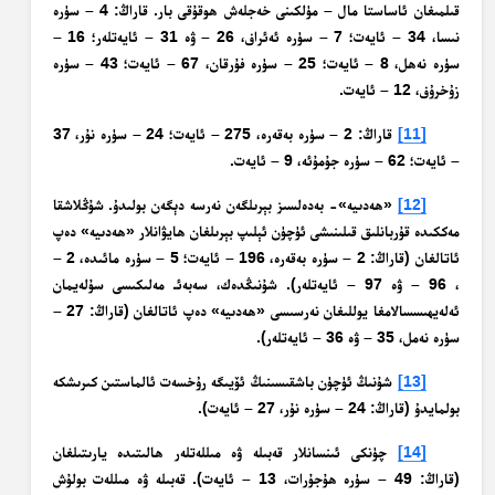
قىلمىغان ئاساستا مال – مۈلكىنى خەجلەش ھوقۇقى بار. قاراڭ: 4 – سۈرە
نىسا، 34 – ئايەت؛ 7 – سۈرە ئەئراف، 26 – ۋە 31 – ئايەتلەر؛ 16 –
سۈرە نەھل، 8 – ئايەت؛ 25 – سۈرە فۇرقان، 67 – ئايەت؛ 43 – سۈرە
زۇخرۇف، 12 – ئايەت.
[11]
قاراڭ: 2 – سۈرە بەقەرە، 275 – ئايەت؛ 24 – سۈرە نۇر، 37
– ئايەت؛ 62 – سۈرە جۇمۇئە، 9 – ئايەت.
[12]
«ھەدىيە»- بەدەلسىز بېرىلگەن نەرسە دېگەن بولىدۇ. شۇڭلاشقا
مەككىدە قۇربانلىق قىلىنىشى ئۈچۈن ئېلىپ بېرىلغان ھايۋانلار «ھەدىيە» دەپ
ئاتالغان (قاراڭ: 2 – سۈرە بەقەرە، 196 – ئايەت؛ 5 – سۈرە مائىدە، 2 –
، 96 – ۋە 97 – ئايەتلەر). شۇنىڭدەك، سەبەئـ مەلىكىسى سۇلەيمان
ئەلەيھىسسالامغا يوللىغان نەرسىسى «ھەدىيە» دەپ ئاتالغان (قاراڭ: 27 –
سۈرە نەمل، 35 – ۋە 36 – ئايەتلەر).
[13]
شۇنىڭ ئۈچۈن باشقىسىنىڭ ئۆيىگە رۇخسەت ئالماستىن كىرىشكە
بولمايدۇ (قاراڭ: 24 – سۈرە نۇر، 27 – ئايەت).
[14]
چۈنكى ئىنسانلار قەبىلە ۋە مىللەتلەر ھالىتىدە يارىتىلغان
(قاراڭ: 49 – سۈرە ھۇجۇرات، 13 – ئايەت). قەبىلە ۋە مىللەت بولۇش