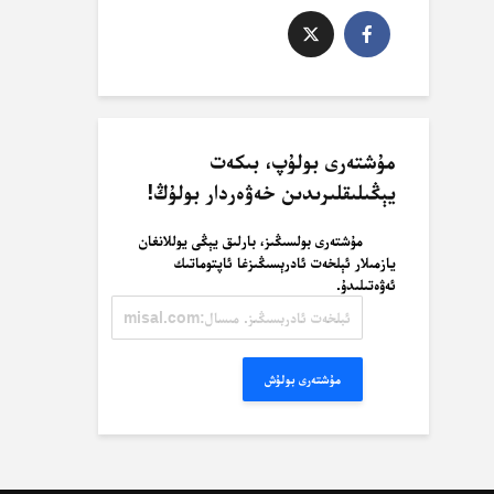
مۇشتەرى بولۇپ، بىكەت
يېڭىلىقلىرىدىن خەۋەردار بولۇڭ!
مۇشتەرى بولسىڭىز، بارلىق يېڭى يوللانغان
يازمىلار ئېلخەت ئادرېسىڭىزغا ئاپتوماتىك
ئەۋەتىلىدۇ.
ئېلخەت
ئادرېسىڭىز.
مىسال:
misal@misal.com
مۇشتەرى بولۇش