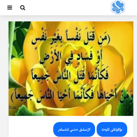
بۈگۈنكى ئايەت
لازىملىق دىنىي ئىلىملەر