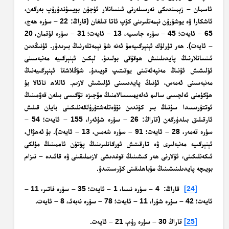
ئاسمان – زېمىندىكى نەرسىلەرنى ئىنسانلار ئۈچۈن بويسۇندۇرۇپ بەرگەن،
ئاشكارا ۋە يوشۇرۇن نېمەتلىرىنى كۆپ ئاتا قىلغان (قاراڭ: 22 – سۈرە ھەج،
65 – ئايەت؛ 45 – سۈرە جاسىيە، 13 – ئايەت؛ 31 – سۈرە لۇقمان، 20
– ئايەت). ھەر تۈرلۈك ئېنېرگىيەمۇ ئەنە شۇ نېمەتلەرنىڭ بىرىدۇر. ئۇنىڭدىن
ئىنسانلارنىڭ پايدىلىنىش ھوقۇقى بولىدۇ. لېكىن ئېنېرگىيە مەنبەسىنى
ئۈلىشىش ئۇنىڭ مەنپەئەتىنى يوقىتىپ قويىدۇ. شۇڭلاشقا ئېنېرگىيەنىڭ
مەنبەسىنى ئەمەس، ئۇنىڭ پايدىسىنى ئۈلىشىش لازىم. ئاللاھ تائالا بۇ
ھۆكۈمنى ئەلچىسى سالىھ ئەلەيھىسسالامنىڭ مۆجىزە تۆگىسى بىلەن قەۋمىنىڭ
ئوتتۇرىسىدا سۇنىڭ بىر كۈندىن نۆۋەتلەشتۈرۈلگەنلىكىنى بايان قىلىش
ئارقىلىق بىلدۈرگەن (قاراڭ: 26 – سۈرە شۇئەرا، 155 – ئايەت؛ 54 –
سۈرە قەمەر، 28 – ئايەت؛ 91 – سۈرە شەمس، 13 – ئايەت). بۇ ئەھۋال،
ئېنېرگىيە مەنبەلىرى ۋە تارقىتىش ئورگانلىرىنىڭ پۈتۈن ئاممىنىڭ مۈلكى
ئىكەنلىكىنى، ئۇلارنى ھەر كىشىنىڭ قوغدىشى لازىملىقىنى ۋە قائىدە – نىزام
بويىچە پايدىلىنىشىنىڭ مۇباھلىقىنى كۆرسىتىدۇ.
[24]
قاراڭ: 4 – سۈرە نىسا، 1 – ئايەت؛ 35 – سۈرە فاتىر، 11 –
ئايەت؛ 42 – سۈرە شۇرا، 11 – ئايەت؛ 78 – سۈرە نەبەئـ، 8 – ئايەت.
[25]
قاراڭ 30 – سۈرە رۇم، 21 – ئايەت.