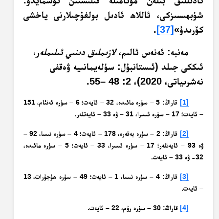
ئادىللىق بىلەن مۇئامىلە قىلىشتىن توسمايدۇ.
شۈبھىسىزكى، ئاللاھ ئادىل بولغۇچىلارنى ياخشى
كۆرىدۇ»
[37]
.‏
مەنبە: ئەنەس ئالىم،
لازىملىق دىنىي ئىلىملەر
،
ئىككى جىلد (ئىستانبۇل: سۈلەيمانىيە ۋەقفى
نەشرىياتى، 2020)، 2: 48 –55.
[1]
قاراڭ: 5 – سۈرە مائىدە، 32 – ئايەت؛ 6 – سۈرە ئەنئام، 151
– ئايەت؛ 17 – سۈرە ئىسرا، 31 – ۋە 33 – ئايەتلەر.
[2]
قاراڭ: 2 – سۈرە بەقەرە، 178 – ئايەت؛ 4 – سۈرە نىسا، 92 –
ۋە 93 – ئايەتلەر؛ 17 – سۈرە ئىسرا، 33 – ئايەت؛ 5 – سۈرە مائىدە،
32- ۋە 33 – ئايەت.
[3]
قاراڭ: 4 – سۈرە نىسا، 1 – ئايەت؛ 49 – سۈرە ھۇجۇرات، 13
– ئايەت.
[4]
قاراڭ: 30 – سۈرە رۇم، 22 – ئايەت.