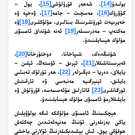
بولىدۇ
[14]
. شەھەر قۇرۇلۇشى
[15]
، يول –
كۆۋرۈك
[16]
، مەسچىت – جامە
[17]
، ۋەخپە ۋە
خەيرىيەت ئورۇنلىرىنىڭ بىنالىرى، مۈلۈكلىرى
[18]
ۋە
مەكتەپ – مەدرىسىلەر
[19]
ئەنە شۇنداق ئاممىۋى
مۈلۈك ھېسابلىنىدۇ.
شۇنىڭدەك، شىپاخانا، دوختۇرخانا
[20]
،
قەبرىستانلىقلار
[21]
، ئېرىق – ئۆستەڭ، ئېقىن –
يايلاق، دەريا – دېڭىزلەر
[22]
، ھەر تۈرلۈك تەبىئىي
بايلىق، ئېنېرگىيە مەنبەسى ۋە تارقىتىش
ئورگانلىرى
[23]
قاتارلىق مۇئەسسەسە، قۇرۇلۇش ۋە
بايلىقلارمۇ ئاممىۋى مۈلۈك ھېسابلىنىدۇ.
ھېچكىمنىڭ ئاممىۋى مۈلۈككە ئىگە بولۇۋېلىش
ياكى بەزىلەرنى ئۇنىڭ مەنپەئەتىدىن چەكلەش
ھوقۇقى يوق. ئىش بېشىدىكىلەرنىڭ ئۇلارنى ياخشى