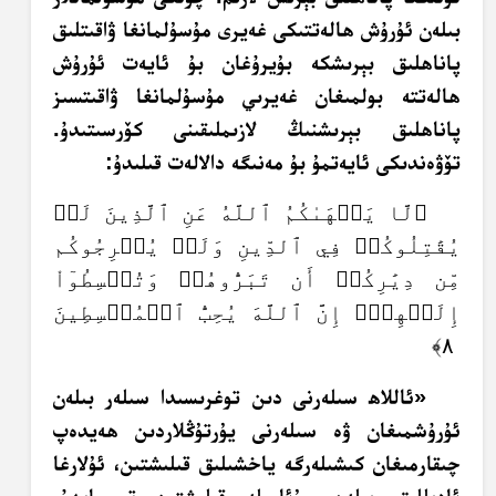
بىلەن ئۇرۇش ھالەتتىكى غەيرى مۇسۇلمانغا ۋاقىتلىق
پاناھلىق بېرىشكە بۇيرۇغان بۇ ئايەت ئۇرۇش
ھالەتتە بولمىغان غەيرىي مۇسۇلمانغا ۋاقىتسىز
پاناھلىق بېرىشنىڭ لازىملىقىنى كۆرسىتىدۇ.
تۆۋەندىكى ئايەتمۇ بۇ مەنىگە دالالەت قىلىدۇ:
﴿لَّا يَنۡهَىٰكُمُ ٱللَّهُ عَنِ ٱلَّذِينَ لَمۡ
يُقَٰتِلُوكُمۡ فِي ٱلدِّينِ وَلَمۡ يُخۡرِجُوكُم
مِّن دِيَٰرِكُمۡ أَن تَبَرُّوهُمۡ وَتُقۡسِطُوٓاْ
إِلَيۡهِمۡۚ إِنَّ ٱللَّهَ يُحِبُّ ٱلۡمُقۡسِطِينَ
٨﴾
«ئاللاھ سىلەرنى دىن توغرىسىدا سىلەر بىلەن
ئۇرۇشمىغان ۋە سىلەرنى يۇرتۇڭلاردىن ھەيدەپ
چىقارمىغان كىشىلەرگە ياخشىلىق قىلىشتىن، ئۇلارغا