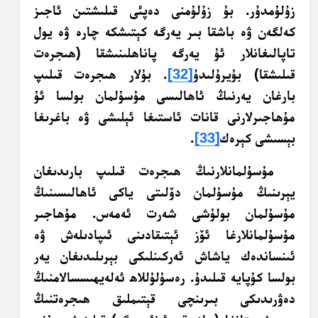
زۇلۇمدۇر. بۇ زۇلۇمنى دەپئى قىلىشتىن ئاجىز
كەلگەن ۋە باشقا بىر يەرگە كېتىشكە چارە ۋە يول
تاپالىغانلار ئۇ يەرگە پاناھلىنىشقا (ھىجرەت
قىلىشقا) بۇيرۇلىدۇ
[32]
. بۇلار ھىجرەت قىلىپ
بارغان يەرنىڭ ئاھالىسى مۇسۇلمان بولسا ئۇ
مۇھاجىرلارنى قانات ئاستىغا ئېلىشى ۋە باغرىغا
بېسىشى كېرەك
[33]
.
مۇسۇلمانلارنىڭ ھىجرەت قىلىپ بارىدىغان
يېرىنىڭ مۇسۇلمان دۆلىتى ياكى ئاھالىسىنىڭ
مۇسۇلمان بولۇشى شەرت ئەمەس. مۇھاجىر
مۇسۇلمانلارغا ئۆز ئېتىقادىنى ئىپادىلەش ۋە
ئىنساندەك ياشاش ئەركىنلىكى بېرىلىدىغان يەر
بولسا كۇپايە قىلىدۇ. رەسۇلۇللاھ ئەلەيھىسسالامنىڭ
دەۋرىدىكى بىرىنچى قېتىملىق ھىجرەتنىڭ