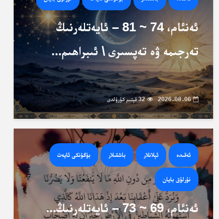
ئەنئام، 74 ~ 81 – ئايەتلەرنىڭ
تەرجىمە ۋە تەپسىرى \ ئىبراھىم...
2026-08-06
32 قېتىم كۆرۈلدى
ئەقىدە
ئېلانلار
باشقىلار
بۈگۈنكى ئايەت
نۇرلۇق بايان
ئەنئام، 69 ~ 73 – ئايەتلەرنىڭ...