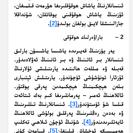
ئىنسانلارنىڭ ياشاش ھوقۇقلىرىغا ھۆرمەت قىلمىغان،
ئۆزىنىڭ ياشاش ھوقۇقىنى يوقاتقان، شۇنداقلا
جازالىنىشقا لايىق بولغان بولىدۇ
[2]
.
2 – باراۋەرلىك ھوقۇقى
يەر يۈزىنىڭ قەيىرىدە ياشىسا ياشىسۇن بارلىق
ئىنسانلار بىر ئاتىنىڭ ۋە بىر ئانىنىڭ ئەۋلادىدۇر.
قەبىلە ۋە مىللەت ھالىتىدە يارىتىلىشى ئۇلارنىڭ
ئۆزئارا تونۇشۇشى ئۈچۈندۇر. يارىتىلىش ئېتىبارى
بىلەن ھېچكىمنىڭ ھېچكىمدىن پەرقى يوقتۇر.
ئاللاھنىڭ ئەمىر – پەرمانلىرىغا كىم بەك ئىتائەت
قىلسا شۇ ئۈستۈندۇر
[3]
. ئىنسانلارنىڭ تىللىرىنىڭ
ۋە بەدەن رەڭلىرىنىڭ پەرقلىق بولۇشى ئاللاھنىڭ
ئايەتلىرىدىندۇر
[4]
. شۇنىڭ ئۈچۈن ئىلاھىي تەكلىپ
ھەممىسىگە ئوخشاش قىلىنغان
[5]
. قىيامەت كۈنى