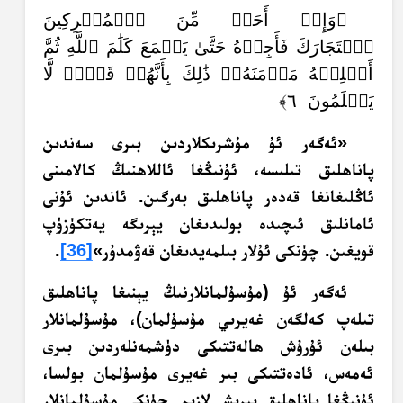
﴿وَإِنۡ أَحَدٞ مِّنَ ٱلۡمُشۡرِكِينَ
ٱسۡتَجَارَكَ فَأَجِرۡهُ حَتَّىٰ يَسۡمَعَ كَلَٰمَ ٱللَّهِ ثُمَّ
أَبۡلِغۡهُ مَأۡمَنَهُۥۚ ذَٰلِكَ بِأَنَّهُمۡ قَوۡمٞ لَّا
يَعۡلَمُونَ ٦﴾
«ئەگەر ئۇ مۇشرىكلاردىن بىرى سەندىن
پاناھلىق تىلىسە، ئۇنىڭغا ئاللاھنىڭ كالامىنى
ئاڭلىغانغا قەدەر پاناھلىق بەرگىن. ئاندىن ئۇنى
ئامانلىق ئىچىدە بولىدىغان يېرىگە يەتكۈزۈپ
قويغىن. چۈنكى ئۇلار بىلمەيدىغان قەۋمدۇر»
[36]
.‏
ئەگەر ئۇ (مۇسۇلمانلارنىڭ يېنىغا پاناھلىق
تىلەپ كەلگەن غەيرىي مۇسۇلمان)، مۇسۇلمانلار
بىلەن ئۇرۇش ھالەتتىكى دۈشمەنلەردىن بىرى
ئەمەس، ئادەتتىكى بىر غەيرى مۇسۇلمان بولسا،
ئۇنىڭغا پاناھلىق بېرىش لازىم. چۈنكى مۇسۇلمانلار