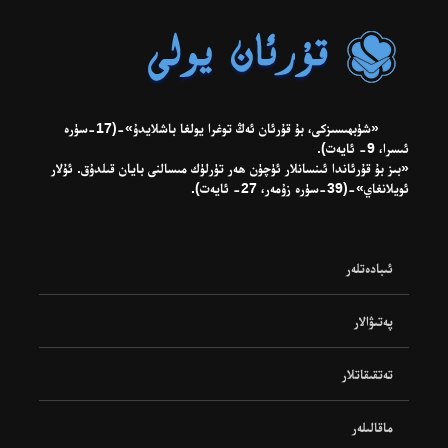
«شۈبھىسىزكى، بۇ قۇرئان ئەڭ توغرا يولغا باشلايدۇ»-(17-سۈرە
ئىسرا، 9- ئايەت).
«بىز بۇ قۇرئاندا ئىنسانلار ئۈچۈن ھەر تۈرلۈك مىسالنى بايان قىلدۇق. ئۇلار
ئويلانغاي»-(39-سۈرە زۇمەر، 27- ئايەت).
ئىبادەتلەر
پەتىۋالار
تەتقىقاتلار
ماقالىلەر