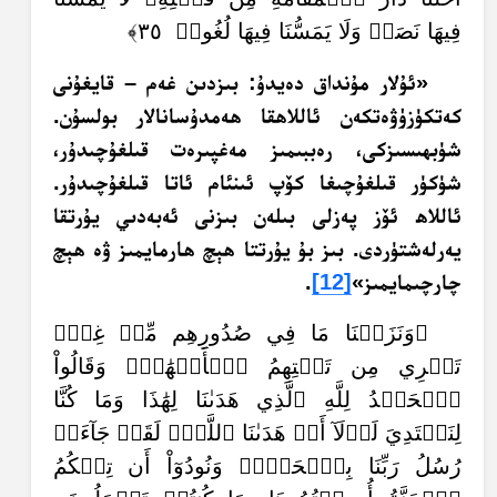
فِيهَا نَصَبٞ وَلَا يَمَسُّنَا فِيهَا لُغُوبٞ ٣٥﴾
«ئۇلار مۇنداق دەيدۇ: بىزدىن غەم – قايغۇنى
كەتكۈزۈۋەتكەن ئاللاھقا ھەمدۇسانالار بولسۇن.
شۈبھىسىزكى، رەببىمىز مەغپىرەت قىلغۇچىدۇر،
شۈكۈر قىلغۇچىغا كۆپ ئىنئام ئاتا قىلغۇچىدۇر.‏
ئاللاھ ئۆز پەزلى بىلەن بىزنى ئەبەدىي يۇرتقا
يەرلەشتۈردى. بىز بۇ يۇرتتا ھېچ ھارمايمىز ۋە ھېچ
چارچىمايمىز»‏
[12]
.‏
﴿وَنَزَعۡنَا مَا فِي صُدُورِهِم مِّنۡ غِلّٖ
تَجۡرِي مِن تَحۡتِهِمُ ٱلۡأَنۡهَٰرُۖ وَقَالُواْ
ٱلۡحَمۡدُ لِلَّهِ ٱلَّذِي هَدَىٰنَا لِهَٰذَا وَمَا كُنَّا
لِنَهۡتَدِيَ لَوۡلَآ أَنۡ هَدَىٰنَا ٱللَّهُۖ لَقَدۡ جَآءَتۡ
رُسُلُ رَبِّنَا بِٱلۡحَقِّۖ وَنُودُوٓاْ أَن تِلۡكُمُ