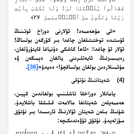
فَقَالُواْ يَٰلَيۡتَنَا نُرَدُّ وَلَا نُكَذِّبَ بِآيَٰتِ
رَبِّنَا وَنَكُونَ مِنَ ٱلۡمُؤۡمِنِينَ ٢٧﴾
«ئى مۇھەممەد! ئۇلارنى دوزاخ ئوتىنىڭ
ئۈستىدە توختىتىلغان چاغدا بىر كۆرگەن بولساڭ!
ئۇلار ئۇ چاغدا: ‹ئاھ! كاشكى دۇنياغا قايتۇرۇلغان،
رەببىمىزنىڭ ئايەتلىرىنى يالغان دېمىگەن ۋە
مۇئمىنلاردىن بولغان بولساقچۇ!› دەيدۇ»
[36]
.
(4) شەيتاننىڭ نۇتۇقى
يامانلار دوزاخقا تاشلىنىپ بولغاندىن كېيىن،
ھەممەيلەن شەيتانغا مالامەت قىلىشقا باشلايدۇ.
شۇنىڭ بىلەن شەيتان ئۇلارنىڭ ئارىسىدا بىر نۇتۇق
سۆزلەيدۇ. نۇتۇق تۆۋەندىكىچە: