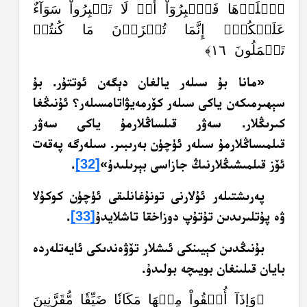
ٱصۡلَوۡهَا فَٱصۡبِرُوٓاْ أَوۡ لَا تَصۡبِرُواْ سَوَآءٌ
عَلَيۡكُمۡۖ إِنَّمَا تُجۡزَوۡنَ مَا كُنتُمۡ
تَعۡمَلُونَ ١٦﴾
«مانا بۇ سىلەر يالغان دېگەن ئوتتۇر.‏ بۇ
سېھىرمىكەن ياكى سىلەر كۆرمەيۋاتامسىلەر؟‏ ئۇنىڭغا
كىرىڭلار. سەۋر قىلساڭلارمۇ ياكى سەۋر
قىلمىساڭلارمۇ سىلەر ئۈچۈن بەرىبىر. سىلەرگە پەقەت
ئۆز قىلمىشىڭلارنىڭ جازاسى بېرىلىدۇ»
[32]
.‏
پەرىشتىلەر ئۇلارنى تونۇغانلىقى ئۈچۈن كوكۇلا
ۋە پۇتلىرىدىن تۇتۇپ دوزاخقا تاشلايدۇ
[33]
.
بۇنىڭدىن كېيىنكى ئىشلار تۆۋەندىكى ئايەتلەردە
بايان قىلىنغان بويىچە بولىدۇ.
﴿وَإِذَآ أُلۡقُواْ مِنۡهَا مَكَانٗا ضَيِّقٗا مُّقَرَّنِينَ