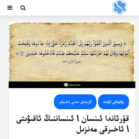
بۈگۈنكى ئايەت
لازىملىق دىنىي ئىلىملەر
قۇرئاندا ئىنسان \ ئىنساننىڭ ئاقىۋىتى
\ ئاخىرقى مەنزىل