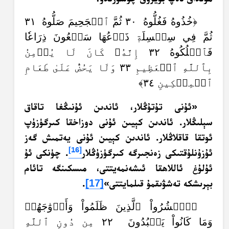
﴿خُذُوهُ فَغُلُّوهُ ٣٠ ثُمَّ ٱلۡجَحِيمَ صَلُّوهُ ٣١
ثُمَّ فِي سِلۡسِلَةٖ ذَرۡعُهَا سَبۡعُونَ ذِرَاعٗا
فَٱسۡلُكُوهُ ٣٢ إِنَّهُۥ كَانَ لَا يُؤۡمِنُ
بِٱللَّهِ ٱلۡعَظِيمِ ٣٣ وَلَا يَحُضُّ عَلَىٰ طَعَامِ
ٱلۡمِسۡكِينِ ٣٤﴾
«ئۇنى تۇتۇڭلار، ئاندىن ئۇنىڭغا تاقاق
سېلىڭلار. ئاندىن كېيىن ئۇنى دوزاخقا كىرگۈزۈپ
ئوتقا قاقلاڭلار. ئاندىن كېيىن ئۇنى يەتمىش گەز
[16]
ئۇزۇنلۇقتىكى زەنجىرگە كىرگۈزۈڭلار
. چۈنكى ئۇ
ئۇلۇغ ئاللاھقا ئىشەنمەيتتى، مىسكىنگە تائام
بېرىشكە تەشۋىقمۇ قىلمايتتى»
[17]
.
﴿ٱحۡشُرُواْ ٱلَّذِينَ ظَلَمُواْ وَأَزۡوَٰجَهُمۡ
وَمَا كَانُواْ يَعۡبُدُونَ ٢٢ مِن دُونِ ٱللَّهِ