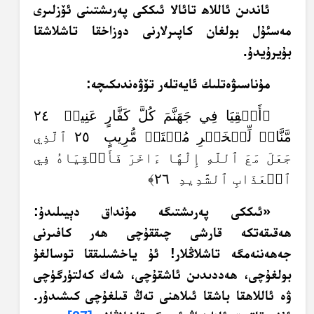
ئاندىن ئاللاھ تائالا ئىككى پەرىشتىنى ئۆزلىرى
مەسئۇل بولغان كاپىرلارنى دوزاخقا تاشلاشقا
بۇيرۇيدۇ.
مۇناسىۋەتلىك ئايەتلەر تۆۋەندىكىچە:
﴿أَلۡقِيَا فِي جَهَنَّمَ كُلَّ كَفَّارٍ عَنِيدٖ ٢٤
مَّنَّاعٖ لِّلۡخَيۡرِ مُعۡتَدٖ مُّرِيبٍ ٢٥ ٱلَّذِي
جَعَلَ مَعَ ٱللَّهِ إِلَٰهًا ءَاخَرَ فَأَلۡقِيَاهُ فِي
ٱلۡعَذَابِ ٱلشَّدِيدِ ٢٦﴾
«ئىككى پەرىشتىگە مۇنداق دېيىلىدۇ:
ھەقىقەتكە قارشى چىققۇچى ھەر كافىرنى
جەھەننەمگە تاشلاڭلار!‏ ئۇ ياخشىلىققا توسالغۇ
بولغۇچى، ھەددىدىن ئاشقۇچى، شەك كەلتۈرگۈچى
ۋە ئاللاھقا باشقا ئىلاھنى تەڭ قىلغۇچى كىشىدۇر.