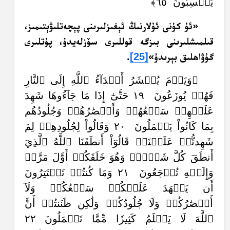
يَكۡسِبُونَ ٦٥﴾
«ئۇ كۈنى ئۇلارنىڭ ئېغىزلىرىنى پېچەتلىۋېتىمىز،
قىلمىشلىرىنى بىزگە قوللىرى سۆزلەيدۇ، پۇتلىرى
گۇۋاھلىق بېرىدۇ»
[25]
.‏
﴿وَيَوۡمَ يُحۡشَرُ أَعۡدَآءُ ٱللَّهِ إِلَى ٱلنَّارِ
فَهُمۡ يُوزَعُونَ ١٩ حَتَّىٰٓ إِذَا مَا جَآءُوهَا شَهِدَ
عَلَيۡهِمۡ سَمۡعُهُمۡ وَأَبۡصَٰرُهُمۡ وَجُلُودُهُم
بِمَا كَانُواْ يَعۡمَلُونَ ٢٠ وَقَالُواْ لِجُلُودِهِمۡ لِمَ
شَهِدتُّمۡ عَلَيۡنَاۖ قَالُوٓاْ أَنطَقَنَا ٱللَّهُ ٱلَّذِيٓ
أَنطَقَ كُلَّ شَيۡءٖۚ وَهُوَ خَلَقَكُمۡ أَوَّلَ مَرَّةٖ
وَإِلَيۡهِ تُرۡجَعُونَ ٢١ وَمَا كُنتُمۡ تَسۡتَتِرُونَ
أَن يَشۡهَدَ عَلَيۡكُمۡ سَمۡعُكُمۡ وَلَآ
أَبۡصَٰرُكُمۡ وَلَا جُلُودُكُمۡ وَلَٰكِن ظَنَنتُمۡ أَنَّ
ٱللَّهَ لَا يَعۡلَمُ كَثِيرٗا مِّمَّا تَعۡمَلُونَ ٢٢