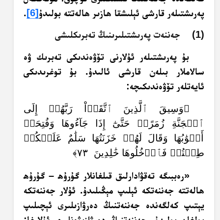
پەرىشتىلەر قارشى ئېلىشقا ھازىر ھالەتتە بولىدۇ
[6]
.
(1) جەننەت پەرىشتىلىرىنىڭ تەبرىكلىشى
بۇ پەرىشتىلەر ئۇلارنى تۆۋەندىكى تەبرىك ۋە
سالاملار بىلەن قارشى ئالىدۇ. بۇ توغرىدىكى
ئايەتلەر تۆۋەندىكىچە:
﴿وَسِيقَ ٱلَّذِينَ ٱتَّقَوۡاْ رَبَّهُمۡ إِلَى
ٱلۡجَنَّةِ زُمَرًاۖ حَتَّىٰٓ إِذَا جَآءُوهَا وَفُتِحَتۡ
أَبۡوَٰبُهَا وَقَالَ لَهُمۡ خَزَنَتُهَا سَلَٰمٌ عَلَيۡكُمۡ
طِبۡتُمۡ فَٱدۡخُلُوهَا خَٰلِدِينَ ٧٣﴾
«رەببىگە تەقۋادارلىق قىلغانلار گۇرۇھ – گۇرۇھ
ھالەتتە جەننەتكە ئېلىپ مېڭىلىدۇ. ئۇلار جەننەتكە
يېتىپ كەلگەندە جەننەتنىڭ دەرۋازىلىرى ئېچىلىپ
بولغان بولىدۇ، جەننەتنىڭ دەرۋازىۋەنلىرى ئۇلارغا: