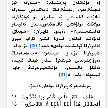
ۋە مۇئەككەل پەرىشتىلەر: «سىلەرگە ئۆز
ئىچىڭلاردىن، رەببىڭلارنىڭ ئايەتلىرىنى سىلەرگە
تىلاۋەت قىلىدىغان ۋە سىلەرنى بۇ كۈنۈڭلارغا
مۇلاقات بولۇشتىن ئاگاھلاندۇرىدىغان ئەلچىلەر
كەلمىگەنمىدى؟» دەيدۇ. كاپىرلار: «شۇنداق،
ئەلۋەتتە كەلگەن ئىدى! لېكىن ئازاب سۆزى
كافىرلارغا تېگىشلىك بولدى» دەيدۇ
[30]
.‏ بۇ چاغدا
كاپىرلارغا مۇنداق دېيىلىدۇ: «جەھەننەمنىڭ
دەرۋازىلىرىدىن كىرىڭلار! سىلەر ئۇنىڭ ئىچىدە
مەڭگۈ قالىسىلەر. مۇتەكەببىرلەرنىڭ جايى
نېمىدېگەن يامان!»
[31]
.‏
پەرىشتىلەر كاپىرلارغا مۇنداق دەيدۇ:
﴿هَٰذِهِ ٱلنَّارُ ٱلَّتِي كُنتُم بِهَا تُكَذِّبُونَ ١٤
أَفَسِحۡرٌ هَٰذَآ أَمۡ أَنتُمۡ لَا تُبۡصِرُونَ ١٥