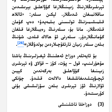
تېرىلىرىڭلارنىڭ زىيىنىڭلارغا گۇۋاھلىق بېرىشىدىن
ساقلانمىغان ئىدىڭلار. لېكىن سىلەر: ‹ئاللاھ
قىلمىشىمىزنىڭ تولىسىنى بىلمەيدۇ› دەپ گۇمان
قىلدىڭلار. مانا بۇ، سىلەرنىڭ رەببىڭلارغا قىلغان
گۇمانىڭلاردۇر. سىلەرنى ئۇ ھالاك قىلدى. شۇنىڭ
[26]
بىلەن سىلەر زىيان تارتقۇچىلاردىن بولدۇڭلار»
.
بۇ ئايەتلەر دوزاخ ئەھلىنىڭ ئېغىزلىرىنىڭ باشتا
مۆھۈرلىنىپ، قول – پۇت، كۆز – قۇلاق ۋە تېرىلىرى
زىيىنىغا گۇۋاھلىق بەرگەندىن كېيىن
ئېچىۋېتىلىدىغانلىقىغا دالالەت قىلىدۇ. چۈنكى
ئۇلارنىڭ ئۆز تېرىلىرى بىلەن سۆزلىشىشى بۇنى
كۆرسىتىدۇ.
(3) دوزاخقا تاشلىنىشى