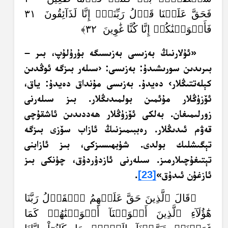
فَحَقَّ عَلَيۡنَا قَوۡلُ رَبِّنَآۖ إِنَّا لَذَآئِقُونَ ٣١
فَأَغۡوَيۡنَٰكُمۡ إِنَّا كُنَّا غَٰوِينَ ٣٢﴾
«ئۇلارنىڭ بەزىسى بەزىسىگە بۇرۇلۇپ، بىر –
بىرىدىن سورىشىدۇ: بەزىسى: ‹سىلەر بىزگە ئوڭدىن
كېلەتتىڭلار› دەيدۇ. بەزىسى مۇنداق دەيدۇ: ياق،
ئۆزۈڭلار مۇئمىن بولمىدىڭلار. بىز سىلەرنى
زورلىمىغان. بەلكى ئۆزۈڭلار ھەددىدىن ئاشقۇچى
قەۋم ئىدىڭلار. رەببىمىزنىڭ ئازاب سۆزى بىزگە
تېگىشلىك بولدى. شۈبھىسىزكى، بىز ئازابنى
تېتىغۇچىلارمىز. سىلەرنى ئازدۇردۇق، چۈنكى بىز
ئازغۇن ئىدۇق»
[23]
.
﴿قَالَ ٱلَّذِينَ حَقَّ عَلَيۡهِمُ ٱلۡقَوۡلُ رَبَّنَا
هَٰٓؤُلَآءِ ٱلَّذِينَ أَغۡوَيۡنَآ أَغۡوَيۡنَٰهُمۡ كَمَا