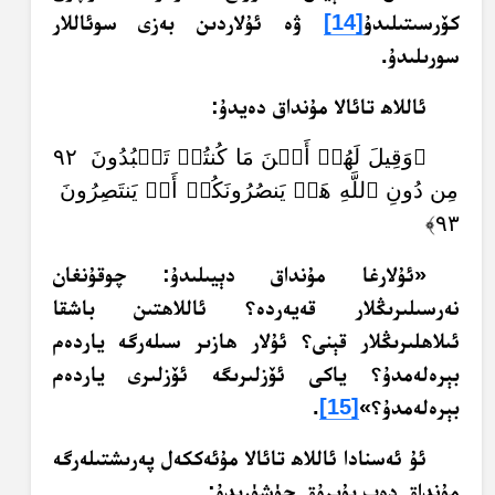
كۆرسىتىلىدۇ
[14]
ۋە ئۇلاردىن بەزى سوئاللار
سورىلىدۇ.
ئاللاھ تائالا مۇنداق دەيدۇ:
﴿وَقِيلَ لَهُمۡ أَيۡنَ مَا كُنتُمۡ تَعۡبُدُونَ ٩٢
مِن دُونِ ٱللَّهِ هَلۡ يَنصُرُونَكُمۡ أَوۡ يَنتَصِرُونَ
٩٣﴾
«ئۇلارغا مۇنداق دېيىلىدۇ: چوقۇنغان
نەرسىلىرىڭلار قەيەردە؟‏ ئاللاھتىن باشقا
ئىلاھلىرىڭلار قېنى؟ ئۇلار ھازىر سىلەرگە ياردەم
بېرەلەمدۇ؟ ياكى ئۆزلىرىگە ئۆزلىرى ياردەم
بېرەلەمدۇ؟»
[15]
.‏
ئۇ ئەسنادا ئاللاھ تائالا مۇئەككەل پەرىشتىلەرگە
مۇنداق دەپ بۇيرۇق چۈشۈرىدۇ: