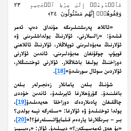
فَٱهۡدُوهُمۡ إِلَىٰ صِرَٰطِ ٱلۡجَحِيمِ ٢٣
وَقِفُوهُمۡۖ إِنَّهُم مَسْئُولُونَ ٢٤﴾
«ئاللاھ پەرىشتىلىرىگە مۇنداق دەپ ئەمر
قىلىدۇ: «زالىملارنى، ئۇلارنىڭ يولداشلىرىنى ۋە
ئۇلارنىڭ مەبۇدلىرىنى توپلاڭلار،‏ ئۇلارنىڭ ئاللاھنى
قويۇپ چوقۇنغان مەبۇدلىرىنى. ئاندىن ئۇلارنى
دوزاخنىڭ يولىغا باشلاڭلار. ئۇلارنى توختىتىڭلار،
ئۇلاردىن سوئال سورىلىدۇ»
[18]
.‏ ‏
شۇنىڭ بىلەن يامانلار زەنجىرلەر بىلەن
باغلىنىدۇ. گۇرۇھلارغا ئايرىلىدۇ، ئاندىن خۇددى
چاڭقىغان پادىلاردەك دوزاخقا ھەيدىلىدۇ
[19]
،
يولدا توختىلىدۇ ۋە ئۇلارغا
: «
سىلەرگە نېمە بولدى؟
بىر – بىرىڭلارغا ياردەم قىلمايۋاتىسىلەرغۇ؟!»
[20]
،
«
بۇ ھەق ئەمەسمىكەن؟» دېيىلىدۇ. ئۇلار: «رەببىمىز