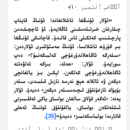
أَصۡحَٰبِ ٱلسَّعِيرِ ١٠﴾
«ئۇلار ئۇنىڭغا تاشلانغاندا ئۇنىڭ قايناپ
چىقارغان خىرتىلدىشىنى ئاڭلايدۇ. ئۇ ئاچچىقىدىن
پارچىلىنىپ كەتكىلى تاس قالىدۇ. قاچانىكى ئۇنىڭغا
بىر گۇرۇھ تاشلانسا، ئۇنىڭ مەسئۇللىرى ئۇلاردىن:
‹سىلەرگە ئاگاھلاندۇرغۇچى كەلمىگەنمۇ؟› دەپ
سورايدۇ. ئۇلار: ‹ھەئە، بىزگە ئەلۋەتتە
ئاگاھلاندۇرغۇچى كەلگەن، لېكىن بىز يالغانچى
دېگەن ۋە ئاللاھ ھېچ نەرسە نازىل قىلمىدى، سىلەر
بۈيۈك ئازغۇنلۇق ئىچىدىسىلەر دېگەن› دەيدۇ. ئۇلار
يەنە: ‹ئەگەر قۇلاق سالغان بولساق ياكى ئەقلىمىزنى
ئىشلەتكەن بولساق، يالقۇنلۇق ئوتنىڭ ئەھلى
قاتارىدا بولماسكەنمىز› دەيدۇ»
[35]
.
﴿وَلَوۡ تَرَىٰٓ إِذۡ وُقِفُواْ عَلَى ٱلنَّارِ