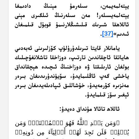
يېتەلمەيمەن، سىلەرمۇ مېنىڭ دادىمغا
يېتەلمەيسىلەر! مەن سىلەرنىڭ ئىلگىرى مېنى
ئاللاھقا شىرىك قىلىشىڭلارنىمۇ قوبۇل قىلمىغان
ئىدىم»
[37]
.
يامانلار قايتا تىرىلدۈرۈلۈپ كۆزلىرىنى ئەبەدىي
ھاياتقا ئاچقاندىن تارتىپ، دوزاخقا تاشلانغۇچىلىك
بولغان ئارىلىقتا ۋە دوزاخنىڭ ئىچىدە ھېچقانداق
ياخشى گەپ ئاڭلىمايدۇ، سۆيۈندۈرىدىغان بىرەر
مەنزىرە كۆرمەيدۇ، خۇشاللىق ئىپادىلەيدىغان بىرەر
ئېغىر سۆز قىلمايدۇ.
ئاللاھ تائالا مۇنداق دەيدۇ:
﴿وَمَن يَهۡدِ ٱللَّهُ فَهُوَ ٱلۡمُهۡتَدِۖ وَمَن
يُضۡلِلۡ فَلَن تَجِدَ لَهُمۡ أَوۡلِيَآءَ مِن دُونِهِۦۖ