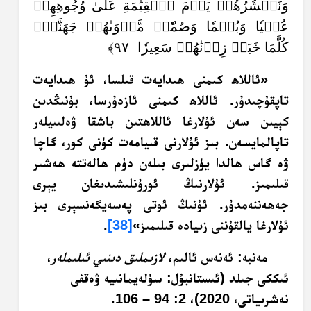
وَنَحۡشُرُهُمۡ يَوۡمَ ٱلۡقِيَٰمَةِ عَلَىٰ وُجُوهِهِمۡ
عُمۡيٗا وَبُكۡمٗا وَصُمّٗاۖ مَّأۡوَىٰهُمۡ جَهَنَّمُۖ
كُلَّمَا خَبَتۡ زِدۡنَٰهُمۡ سَعِيرٗا ٩٧﴾
«ئاللاھ كىمنى ھىدايەت قىلسا، ئۇ ھىدايەت
تاپقۇچىدۇر. ئاللاھ كىمنى ئازدۇرسا، بۇنىڭدىن
كېيىن سەن ئۇلارغا ئاللاھتىن باشقا ۋەلىىيلەر
تاپالمايسەن. بىز ئۇلارنى قىيامەت كۈنى كور، گاچا
ۋە گاس ھالدا يۈزلىرى بىلەن دۈم ھالەتتە ھەشىر
قىلىمىز. ئۇلارنىڭ ئورۇنلىشىدىغان يېرى
جەھەننەمدۇر. ئۇنىڭ ئوتى پەسەيگەنسېرى بىز
ئۇلارغا يالقۇننى زىيادە قىلىمىز»
[38]
.
مەنبە: ئەنەس ئالىم،
لازىملىق دىنىي ئىلىملەر
،
ئىككى جىلد (ئىستانبۇل: سۈلەيمانىيە ۋەقفى
نەشرىياتى، 2020)، 2: 94 – 106.