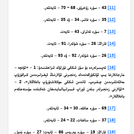
[11]
43 – سۈرە زۇخرۇف، 68 ~ 70 – ئايەتلەر.
[12]
35 – سۈرە فاتىر، 34 – ۋە 35 – ئايەتلەر.
[13]
7 – سۈرە ئەئراف، 43 – ئايەت.
[14]
قاراڭ: 26 – سۈرە شۇئەرا، 91 – ئايەت.
[15]
26 – سۈرە شۇئەرا، 92 – ۋە 93 – ئايەتلەر.
[16]
تەپسىرلەردە بۇ سۆز ئىككى تۈرلۈك ئىزاھلىنىدۇ: 1 – «ئۈنچە –
مارجانلارغا يىپ ئۆتكۈزگەندەك زەنجىرنى ئۇلارنىڭ ئېغىزلىرىدىن كىرگۈزۈپ
مەقئەتلىرىدىن چىقىرىپ، ئاندىن ئىككى موكلاشتۇرۇپ باغلاڭلار»، 2 –
«ئۇلارنى زەنجىرلەر بىلەن ئوراپ قىمىرلىيالمايدىغان شەكىلدە مۇستەھكەم
باغلاڭلار».
[17]
69 – سۈرە ھاققە، 30 ~ 34 – ئايەتلەر.
[18]
37 – سۈرە ساففات، 22 ~ 24 – ئايەتلەر.
[19]
قاراڭ: 19 – سۈرە مەريەم، 86 – ئايەت؛ 27 – سۈرە نەمل،