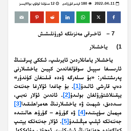
2022-04-11
180 قېتىم كۆرۈلدى
12 مىنۇتتا ئوقۇپ بولالايسىز
7 – ئاخىرقى مەنزىلگە ئورۇنلىشىش
1) ياخشىلار
ياخشىلار يامانلاردىن ئايرىلىپ، ئىككى پىرقىنىڭ
ئارىسىغا سېپىل سوقۇلغاندىن كېيىن ياخشىلارنى
پەرىشتىلەر: «بۇ سىلەرگە ۋەدە قىلىنغان كۈندۇر»
دەپ قارشى ئالىدۇ
[1]
. بۇ چاغدا ئۇلارغا جەننەت
يېقىنلاشتۇرۇلغان بولىدۇ
[2]
.‏ ئاندىن ئۇلار نەبىي،
سىددىق، شېھىت ۋە ياخشىلارنىڭ ھەمراھلىقىدا
[3]
مېھمان سۈپىتىدە
[4]
ۋە گۇرۇھ – گۇرۇھ ھالىتىدە
جەننەتكە ئېلىپ مېڭىلىدۇ
[5]
. ئۇلار جەننەتكە يېتىپ
كەلگەندە جەننەتنىڭ ئىشىكلىرى ئوچۇق، مۇئەككەل