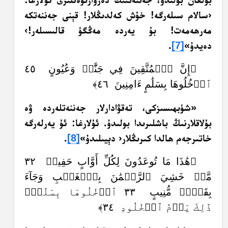
‹سالام سىلەرگە! خۇش كەلدىڭلار! قېنى جەننەتكە
مەرھەمەت! بۇ يەردە مەڭگۈ قالىسىلەر!›
دەيدۇ»
[7]
.‏
﴿إِنَّ ٱلۡمُتَّقِينَ فِي جَنَّٰتٖ وَعُيُونٍ ٤٥
ٱدۡخُلُوهَا بِسَلَٰمٍ ءَامِنِينَ ٤٦﴾
«شۈبھىسىزكى، تەقۋادارلار جەننەتلەردە ۋە
بۇلاقلارنىڭ باشلىرىدا بولىدۇ.‏ ئۇلارغا: ئۇ يەرلەرگە
خاتىرجەم ھالدا كىرىڭلار‹ دېيىلىدۇ»
[8]
.
﴿هَٰذَا مَا تُوعَدُونَ لِكُلِّ أَوَّابٍ حَفِيظٖ ٣٢
مَّنۡ خَشِيَ ٱلرَّحۡمَٰنَ بِٱلۡغَيۡبِ وَجَآءَ
بِقَلۡبٖ مُّنِيبٍ ٣٣ ٱدۡخُلُوهَا بِسَلَٰمٖۖ
ذَٰلِكَ يَوۡمُ ٱلۡخُلُودِ ٣٤﴾ ‏