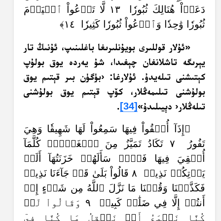
دَعَوۡاْ هُنَالِكَ ثُبُورٗا ١٣ لَّا تَدۡعُواْ ٱلۡيَوۡمَ
ثُبُورٗا وَٰحِدٗا وَٱدۡعُواْ ثُبُورٗا كَثِيرٗا ١٤﴾
«ئۇلار قوللىرى بويۇنلىرىغا باغلىنىپ، ئۇنىڭ تار
يېرىگە تاشلانغان چېغىدا، شۇ يەردە يوق بولۇپ
كېتىشنى تىلەيدۇ.‏ ئۇلارغا: ‹بۈگۈن بىر قېتىم يوق
بولۇشنى تىلىمەڭلار، كۆپ قېتىم يوق بولۇشنى
تىلەڭلار‹ دېيىلىدۇ»
[34]
.‏
﴿إِذَآ أُلۡقُواْ فِيهَا سَمِعُواْ لَهَا شَهِيقٗا وَهِيَ
تَفُورُ ٧ تَكَادُ تَمَيَّزُ مِنَ ٱلۡغَيۡظِۖ كُلَّمَآ
أُلۡقِيَ فِيهَا فَوۡجٞ سَأَلَهُمۡ خَزَنَتُهَآ أَلَمۡ
يَأۡتِكُمۡ نَذِيرٞ ٨ قَالُواْ بَلَىٰ قَدۡ جَآءَنَا نَذِيرٞ
فَكَذَّبۡنَا وَقُلۡنَا مَا نَزَّلَ ٱللَّهُ مِن شَيۡءٍ إِنۡ
أَنتُمۡ إِلَّا فِي ضَلَٰلٖ كَبِيرٖ ٩ وَقَالُواْ لَوۡ
كُنَّا نَسۡمَعُ أَوۡ نَعۡقِلُ مَا كُنَّا فِيٓ