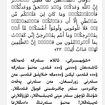
﴿وَقَالَ ٱلشَّيۡطَٰنُ لَمَّا قُضِيَ ٱلۡأَمۡرُ
إِنَّ ٱللَّهَ وَعَدَكُمۡ وَعۡدَ ٱلۡحَقِّ وَوَعَدتُّكُمۡ
فَأَخۡلَفۡتُكُمۡۖ وَمَا كَانَ لِيَ عَلَيۡكُم مِّن
سُلۡطَٰنٍ إِلَّآ أَن دَعَوۡتُكُمۡ فَٱسۡتَجَبۡتُمۡ
لِيۖ فَلَا تَلُومُونِي وَلُومُوٓاْ أَنفُسَكُمۖ مَّآ أَنَا۠
بِمُصۡرِخِكُمۡ وَمَآ أَنتُم بِمُصۡرِخِيَّ إِنِّي كَفَرۡتُ
بِمَآ أَشۡرَكۡتُمُونِ مِن قَبۡلُۗ إِنَّ ٱلظَّٰلِمِينَ
لَهُمۡ عَذَابٌ أَلِيمٞ ٢٢﴾
«شۈبھىسىزكى، ئاللاھ سىلەرگە ئەمەلگە
ئاشىدىغان ۋەدىنى ۋەدە قىلدى. مەنمۇ سىلەرگە
ۋەدە قىلدىم، لېكىن ۋەدەمگە خىلاپلىق قىلدىم. مەن
سىلەرنى زورلىمىغان. مەن سىلەرنى پەقەت
چاقىردىم، سىلەر چاقىرىقىمنى قوبۇل قىلدىڭلار.
شۇنىڭ ئۈچۈن سىلەر مېنى ئەيىبلىمەڭلار، ئۆزۈڭلارنى
ئەيىبلەڭلار! مەنمۇ سىلەرنىڭ دادىڭلارغا