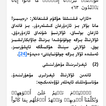
غَوَيۡنَاۖ تَبَرَّأۡنَآ إِلَيۡكَۖ مَا كَانُوٓاْ إِيَّانَا
يَعۡبُدُونَ ٦٣﴾
«ئازاب قىلىنىشقا ھۆكۈم قىلىنغانلار: ‹رەببىمىز!
مانا بۇلار بىز ئازدۇرغان كىشىلەردۇر. بىز قانداق
ئازغان بولساق، ئۇلارنىمۇ شۇنداق ئازدۇردۇق.
ئۇلارنىڭ بىزگە چوقۇنۇشىدا بىزنىڭ جاۋابكارلىقىمىز
يوق. ئۇلارنى سېنىڭ ھۆكمىڭگە تاپشۇرىمىز.
ئەسلىدە ئۇلار بىزگە چوقۇنمايتتى› دەيدۇ»
[24]
.
(2) ئېغىزلىرىنىڭ مۆھۈرلىنىشى
ئاندىن ئۇلارنىڭ ئېغىزلىرى مۆھۈرلىنىدۇ.
مۇناسىۋەتلىك ئايەتلەر تۆۋەندىكىچە:
﴿ٱلۡيَوۡمَ نَخۡتِمُ عَلَىٰٓ أَفۡوَٰهِهِمۡ
وَتُكَلِّمُنَآ أَيۡدِيهِمۡ وَتَشۡهَدُ أَرۡجُلُهُم بِمَا كَانُواْ