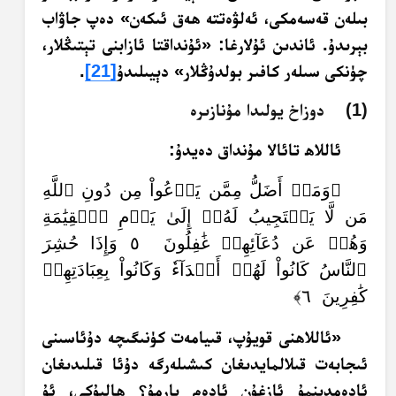
بىلەن قەسەمكى، ئەلۋەتتە ھەق ئىكەن» دەپ جاۋاب
بېرىدۇ. ئاندىن ئۇلارغا: «ئۇنداقتا ئازابنى تېتىڭلار،
چۈنكى سىلەر كافىر بولدۇڭلار» دېيىلىدۇ
[21]
.
(1) دوزاخ يولىدا مۇنازىرە
ئاللاھ تائالا مۇنداق دەيدۇ:
﴿وَمَنۡ أَضَلُّ مِمَّن يَدۡعُواْ مِن دُونِ ٱللَّهِ
مَن لَّا يَسۡتَجِيبُ لَهُۥٓ إِلَىٰ يَوۡمِ ٱلۡقِيَٰمَةِ
وَهُمۡ عَن دُعَآئِهِمۡ غَٰفِلُونَ ٥ وَإِذَا حُشِرَ
ٱلنَّاسُ كَانُواْ لَهُمۡ أَعۡدَآءٗ وَكَانُواْ بِعِبَادَتِهِمۡ
كَٰفِرِينَ ٦﴾
«ئاللاھنى قويۇپ، قىيامەت كۈنىگىچە دۇئاسىنى
ئىجابەت قىلالمايدىغان كىشىلەرگە دۇئا قىلىدىغان
ئادەمدىنمۇ ئازغۇن ئادەم بارمۇ؟ ھالبۇكى، ئۇ