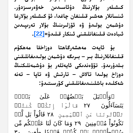
كىشىلەر بۇلارنىڭ دۇئاسىدىن خەۋەرسىزدۇر.‏
ئىنسانلار ھەشىر‏‎ ‎قىلىنغان چاغدا، ئۇ كىشىلەر بۇلارغا
دۈشمەن بولىدۇ ۋە ئۆزلىرىنىڭ بۇلار‎ ‎تەرىپىدىن
ئىبادەت قىلىنغانلىقىنى ئىنكار قىلىدۇ»
[22]
.‏
بۇ ئايەت مەھشەرگاھتا دوزاخقا مەھكۇم
قىلىنغانلارنىڭ بىر – بىرىگە دۈشمەن بولىدىغانلىقىنى
بىلدۈرىدۇ. تۆۋەندىكى ئايەتلەر بۇ دۈشمەنلىكنىڭ
دوزاخ يولىدا تالاش – تارتىش ۋە تاپا – تەنە
شەكلىدە باشلىنىدىغانلىقىنى كۆرسىتىدۇ:
﴿وَأَقۡبَلَ بَعۡضُهُمۡ عَلَىٰ بَعۡضٖ
يَتَسَآءَلُونَ ٢٧ قَالُوٓاْ إِنَّكُمۡ كُنتُمۡ
تَأۡتُونَنَا عَنِ ٱلۡيَمِينِ ٢٨ قَالُواْ بَل لَّمۡ
تَكُونُواْ مُؤۡمِنِينَ ٢٩ وَمَا كَانَ لَنَا عَلَيۡكُم مِّن
سُلۡطَٰنِۢۖ بَلۡ كُنتُمۡ قَوۡمٗا طَٰغِينَ ٣٠