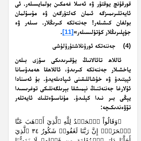
قورقۇنچ يوقتۇر ۋە ئەسلا غەمكىن بولمايسىلەر.‏ ئى
ئايەتلىرىمىزگە ئىمان كەلتۈرگەن ۋە مۇسۇلمان
بولغان كىشىلەر!‏ جەننەتكە كىرىڭلار. سىلەر ۋە
جۈپلىرىڭلار كۈتۈلىسىلەر»
[11]
.‏
(4) جەننەتكە ئورۇنلاشتۇرۇلۇشى
ئاللاھ تائالانىڭ يۇقىرىدىكى سۆزى بىلەن
ياخشىلار جەننەتكە كىرىدۇ، ئاللاھقا ھەمدۇسانا
ئېيتىدۇ ۋە خۇشاللىقىنى ئىپادىلەيدۇ. بۇ ئەسنادا
ئۇلارغا جەننەتنىڭ نېمىشقا بېرىلگەنلىكى توغرىسىدا
يېڭى بىر نىدا كېلىدۇ. مۇناسىۋەتلىك ئايەتلەر
تۆۋەندىكىچە:
﴿وَقَالُواْ ٱلۡحَمۡدُ لِلَّهِ ٱلَّذِيٓ أَذۡهَبَ عَنَّا
ٱلۡحَزَنَۖ إِنَّ رَبَّنَا لَغَفُورٞ شَكُورٌ ٣٤ ٱلَّذِيٓ
أَحَلَّنَا دَارَ ٱلۡمُقَامَةِ مِن فَضۡلِهِۦ لَا يَمَسُّنَا