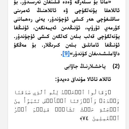
«مانا بۇ سىلەرگە ۋەدە قىلىنغان نەرسىدۇر. بۇ
ئاللاھقا يۆنەلگۈچى ۋە ئاللاھنىڭ ئەمرىنى
ساقلىغۇچى ھەر كىشى ئۈچۈندۇر،‏ يەنى رەھماننى
كۆرمەي تۇرۇپ، ئۇنىڭدىن ئەيمەنگەن، ئۇنىڭغا
يۆنەلگۈچى قەلب بىلەن كەلگەن كىشى ئۈچۈندۇر.‏
ئۇنىڭغا ئامانلىق بىلەن كىرىڭلار. بۇ مەڭگۈ
داۋاملىشىدىغان كۈندۇر»
[9]
.‏
(2) ياخشىلارنىڭ جاۋابى
ئاللاھ تائالا مۇنداق دەيدۇ:
﴿وَقَالُواْ ٱلۡحَمۡدُ لِلَّهِ ٱلَّذِي صَدَقَنَا
وَعۡدَهُۥ وَأَوۡرَثَنَا ٱلۡأَرۡضَ نَتَبَوَّأُ مِنَ
ٱلۡجَنَّةِ حَيۡثُ نَشَآءُۖ فَنِعۡمَ أَجۡرُ
ٱلۡعَٰمِلِينَ ٧٤﴾