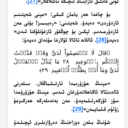
ئۇنى قاتتىق ئازابنىڭ ئىچىگە تاشلاڭلار»
[27]
.‏
بۇ چاغدا ھەر يامان كىشى: «مېنى شەيتىنىم
ئازدۇردى» دەيدۇ. شەيتىنى: «رەببىمىز! بۇنى مەن
ئازدۇرمىدىم. لېكىن بۇ چوڭقۇر ئازغۇنلۇقتا ئىدى»
دەيدۇ
[28]
. ئاللاھ تائالا ئۇلارغا مۇنداق دەيدۇ:
﴿قَالَ لَا تَخۡتَصِمُواْ لَدَيَّ وَقَدۡ قَدَّمۡتُ
إِلَيۡكُم بِٱلۡوَعِيدِ ٢٨ مَا يُبَدَّلُ ٱلۡقَوۡلُ
لَدَيَّ وَمَآ أَنَا۠ بِظَلَّٰمٖ لِّلۡعَبِيدِ ٢٩﴾
«مېنىڭ ھۇزۇرىمدا تارتىشماڭلار. سىلەرنى
ئالدىنئالا ئاگاھلاندۇرغان ئىدىم. مېنىڭ ھۇزۇرۇمدا
سۆز ئۆزگەرتىلمەيدۇ. مەن بەندىلەرگە ھەرگىزمۇ
زۇلۇم قىلمايمەن»
[29]
.
شۇنىڭ بىلەن دوزاخنىڭ دەرۋازىلىرى ئېچىلىدۇ