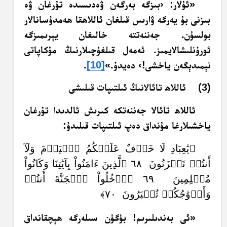
«ئۇلار: ‹بىزگە بەرگەن ۋەدىسىدە تۇرغان ۋە
بىزنى بۇ يەرگە ۋارىس قىلغان ئاللاھقا ھەمدۇسانالار
بولسۇن. جەننەتتە خالىغان يېرىمىزگە
ئورۇنلىشالايمىز. ئەمەل قىلغۇچىلارنىڭ مۇكاپاتى
نېمىدېگەن ياخشى!› دەيدۇ.»
[10]
.
(3) ئاللاھ تائالانىڭ ئىلتىپات قىلىشى
ئاللاھ تائالا جەننەتكە كىرىش ئالدىدا تۇرغان
ياخشىلارغا مۇنداق دەپ ئىلتىپات قىلىدۇ:
﴿يَٰعِبَادِ لَا خَوۡفٌ عَلَيۡكُمُ ٱلۡيَوۡمَ وَلَآ
أَنتُمۡ تَحۡزَنُونَ ٦٨ ٱلَّذِينَ ءَامَنُواْ بِآيَٰتِنَا وَكَانُواْ
مُسۡلِمِينَ ٦٩ ٱدۡخُلُواْ ٱلۡجَنَّةَ أَنتُمۡ
وَأَزۡوَٰجُكُمۡ تُحۡبَرُونَ ٧٠﴾
«ئى بەندىلىرىم! بۈگۈن سىلەرگە ھېچقانداق