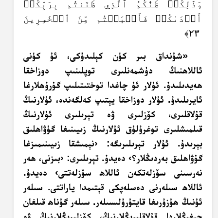
وَذَٰلِكُمۡ ظَنُّكُمُ ٱلَّذِي ظَنَنتُم بِرَبِّكُمۡ
أَرۡدَىٰكُمۡ فَأَصۡبَحۡتُم مِّنَ ٱلۡخَٰسِرِينَ
٢٣﴾
«شۇنداق بىر كۈن كېلىدۇكى، ئۇ كۈنى
ئاللاھنىڭ دۈشمەنلىرى توپلىنىپ دوزاخقا
ھەيدىلىدۇ. ئۇلار ئۇ چاغدا توختىتىلىپ گۇرۇھلارغا
ئايرىلىدۇ. ئۇلار دوزاخقا يېتىپ كەلگەندە، ئۇلارنىڭ
قۇلاقلىرى، كۆزلىرى ۋە تېرىلىرى ئۇلارنىڭ
قىلمىشلىرى توغرۇلۇق ئۇلارنىڭ زىيىنىغا گۇۋاھلىق
بېرىدۇ. ئۇلار تېرىلىرىگە: ‹نېمىشقا زىيىنىمىزغا
گۇۋاھلىق بەردىڭلار؟› دەيدۇ. تېرىلىرى: ‹بىزنى، ھەر
نەرسىنى سۆزلەتكەن ئاللاھ سۆزلەتتى› دەيدۇ.
ئاللاھ سىلەرنى دەسلەپكى قېتىمدا ياراتتى. سىلەر
ئۇنىڭ ھۇزۇرىغا قايتۇرۇلىسىلەر. سىلەر گۇناھ قىلغان
چېغىڭلاردا قۇلاقلىرىڭلارنىڭ، كۆزلىرىڭلارنىڭ ۋە