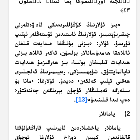
ٱلۡجَنَّةُ أُورِثۡتُمُوهَا بِمَا كُنتُمۡ تَعۡمَلُونَ
٤٣﴾
«بىز ئۇلارنىڭ كۆڭۈللىرىدىكى ئاداۋەتلەرنى
چىقىرىۋېتىمىز. ئۇلارنىڭ ئاستىدىن ئۆستەڭلەر ئېقىپ
تۇرىدۇ. ئۇلار: ‹بىزنى بۇنىڭغا ھىدايەت قىلغان
ئاللاھقا ھەمدۇسانالار بولسۇن، ئەگەر ئاللاھ بىزنى
ھىدايەت قىلمىغان بولسا، بىز ھەرگىزمۇ ھىدايەت
تاپالمايتتۇق. شۈبھىسىزكى، رەببىمىزنىڭ ئەلچىلىرى
ھەقنى ئېلىپ كەلگەن‹ دەيدۇ. ئۇلارغا: ‹مانا بۇ
سىلەرگە ئەمىلىڭلار ئۈچۈن بېرىلگەن جەننەتتۇر‹
دەپ نىدا قىلىنىدۇ»
[13]
.‏
2) يامانلار
يامانلار ياخشىلاردىن ئايرىلىپ قاراڭغۇلۇقتا
قالغاندىن كېيىن دوزاخ ئۇلارغا ئوچۇق