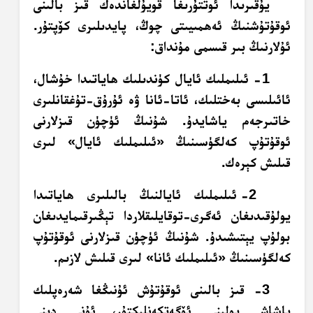
يۇقىرىدا ئوتتۇرىغا قويۇلغاندەك قىز بالىنى
ئوقۇتۇشنىڭ ئەھمىيىتى چوڭ، پايدىلىرى كۆپتۇر.
ئۇلارنىڭ بىر قىسمى مۇنداق:
1- ئىلىملىك ئايال كۈندىلىك ھاياتىدا خۇشال،
ئائىلىسى بەختلىك، ئاتا-ئانا ۋە ئۇرۇق-تۇغقانلىرى
خاتىرجەم ياشايدۇ. شۇنىڭ ئۈچۈن قىزلارنى
ئوقۇتۇپ كەلگۈسىنىڭ «ئىلىملىك ئايال» لىرى
قىلىش كېرەك.
2- ئىلىملىك ئايالنىڭ بالىلىرى ھاياتىدا
يولۇقىدىغان ئەگرى-توقايلىقلاردا تېڭىرقىمايدىغان
بولۇپ يېتىشىدۇ. شۇنىڭ ئۈچۈن قىزلارنى ئوقۇتۇپ
كەلگۈسىنىڭ «ئىلىملىك ئانا» لىرى قىلىش لازىم.
3- قىز بالىنى ئوقۇتۇش ئۇنىڭغا شەرەپلىك
ياشاش يولىنى ئۆگەتكەنلىكتۇر، ئۇنى دىنى