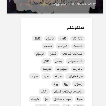
2026-07-20
98 قېتىم كۆرۈلدى
خەتكۈشلەر
ئاتا-ئانا
ئادەم
ئالتۇن
ئايال
ئىبادەت
ئىبراھىم
ئىسلام
ئىسلامدا ئىبادەت
ئىمان
ئۆسۈم
ئېلىم-سېتىم
بەدەن
تالاق
تاھارەت
تىجارەت
تەۋھىد
جازانىخورلۇق
جازانە
جان
جىھاد
رامىزان
روزا
روھ
رۇخسەت بېرىلگەن ئىشلار
زاكات
سودا
سودا - سېتىق
سۇ
شېرىك