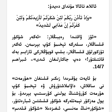
ئاللاھ تائالا مۇنداق دەيدۇ:
«
وَإِذْ تَأَذَّنَ رَبُّكُمْ لَئِنْ شَكَرْتُمْ لَأَزِيدَنَّكُمْ وَلَئِنْ
كَفَرْتُمْ إِنَّ عَذَابِي لَشَدِيدٌ
»
«ئۆز ۋاقتىدا رەببىڭلار: ‹ئەگەر شۈكۈر
قىلساڭلار، سىلەرگە تېخىمۇ كۆپ بېرىمەن. ئەگەر
تۇزكورلۇق قىلساڭلار، بىلىپ قويۇڭلاركى ئازابىم بەك
قاتتىقتۇر!› دەپ جاكارلىغان ئىدى»- ئىبراھىم
14/7.
بۇ ئايەت يۇقىرىدا زىكىر قىلىنغان «ھۆرمەت»
نى ساقلاش، داۋاملاشتۇرۇش ۋە تېخىمۇ كۆپ
ھۆرمەت كۆرۈشنىڭ يولىنى كۆرسىتىپ بېرىدۇ. بۇ
يول مەزكۇر نېمەتلەرگە شۈكۈر قىلىشتىن ئىبارەتتۇر.
«شۈكۈر»نىڭ مەنىسى، ئىغىزدىلا «شۈكۈر قىلدىم»