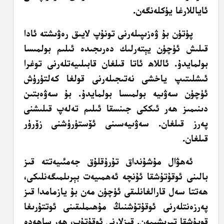
ئاياللارغا يۈكلەنگەن.
پۈتۈن بۇ ۋەزىپىلەرنى تونۇپ لايىق رەۋىشتە ئادا
قىلىش ئۈچۈن يېتەرلىك دەرىجىدە ئىلىم بولمىسا
بولمايدۇ. ئاللاھ ئاتا قىلغان قابىلىيەتلەرنى توغرا
ئىشلىتىپ ياخشى نەتىجىلەرنى قولغا كەلتۈرۈش
ئۈچۈن سەۋىيە بولمىسا بولمايدۇ. بۇ سەۋەبتىن
دىنىمىز ھەر ئىككى جىنسقا ئىلىم تەلەپ قىلىشنى
پەرز قىلغان. سەۋىيەسىنى ئۆستۈرۈشنى زۆرۈر
قىلغان.
ئەھۋال مۇشۇنداق تۇرۇقلۇق جەمئىيەتتە قىز
بالىنى ئوقۇتۇشقا ئۇنچە ئەھمىيەت بېرىلمىگەنلىكى،
ھەتتا سەل قارالغانلىقى ئۈچۈن مەن بۇ يازمامدا قىز
پەرزەنتلەرنى ئوقۇتۇشنىڭ مۇھىملىقىنى ئوتتۇرىغا
قويۇشقا تىرىشىمەن. قىزلارنى ئوقۇتۇپ، ھەر ساھەدە