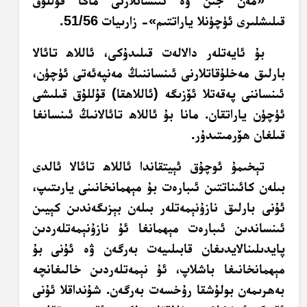
«مەن جىن ۋە ئىنسانلارنى ماڭا قۇللۇق
قىلىشلىرى ئۈچۈنلا ياراتتىم»- زارىيات 51/56.
بۇ ئايەتلەر دالالەت قىلىدۇكى، ئاللاھ تائالا
بارلىق مەخلۇقاتلارنى ئىنساننىڭ مەنپەئەتى ئۈچۈن،
ئىنساننى پەقەتلا ئۆزىگە (ئاللاھقا) قۇللۇق قىلىشى
ئۈچۈن ياراتقان. مانا بۇ ئاللاھ تائالانىڭ ئىنسانغا
قىلغان ھۆرمىتىدۇر.
تېخىمۇ ئوچۇق ئېيتقاندا ئاللاھ تائالا ئالدى
بىلەن كائىناتتىن ئىبارەت بۇ مېھمانخانىنى يارىتىپ،
ئۇنى بارلىق نازۇنېمەتلەر بىلەن بېزىگەندىن كېيىن
ئىنساندىن ئىبارەت مېھمانغا ئۇ نازۇنېمەتلەردىن
پايدىلىنالايدىغان قابىلىيەت بەرگەن ۋە ئۇنى بۇ
مېھمانخانىغا باشلاپ، ئۇ نېمەتلەردىن خالىغانچە
بەھرىمەن بولۇشقا رۇخسەت بەرگەن. شۇنداقلا ئۇنى