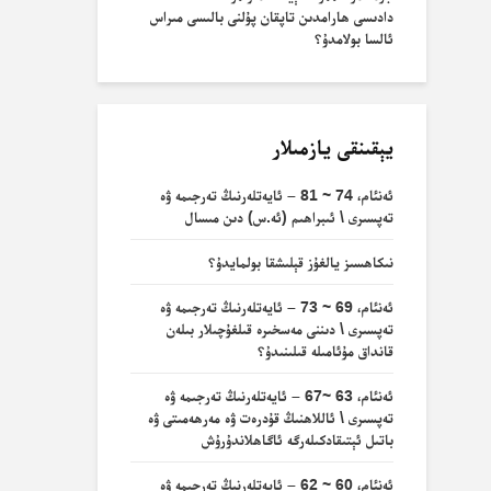
دادىسى ھارامدىن تاپقان پۇلنى بالىسى مىراس
ئالسا بولامدۇ؟
يېقىنقى يازمىلار
ئەنئام، 74 ~ 81 – ئايەتلەرنىڭ تەرجىمە ۋە
تەپسىرى \ ئىبراھىم (ئە.س) دىن مىسال
نىكاھسىز يالغۇز قېلىشقا بولمايدۇ؟
ئەنئام، 69 ~ 73 – ئايەتلەرنىڭ تەرجىمە ۋە
تەپسىرى \ دىننى مەسخىرە قىلغۇچىلار بىلەن
قانداق مۇئامىلە قىلىنىدۇ؟
ئەنئام، 63 ~67 – ئايەتلەرنىڭ تەرجىمە ۋە
تەپسىرى \ ئاللاھنىڭ قۇدرەت ۋە مەرھەمىتى ۋە
باتىل ئېتىقادكىلەرگە ئاگاھلاندۇرۇش
ئەنئام، 60 ~ 62 – ئايەتلەرنىڭ تەرجىمە ۋە