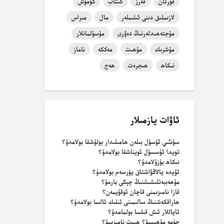
قۇرئان
قەرز
كىتاب
كۈمۈش
لازىملىق دىنى ئىلىملەر
مال
مىراس
مۇجتەھىدلەرنىڭ دەۋرى
مۇسۇلمانلار
مۇشرىك
مۇھىت
مەككە
ناماز
نىكاھ
ھىجرەت
ھەج
ئاۋات يازمىلار
سۈنئىي ئۇسۇل بىلەن ھامىلىدار بولۇشقا بولامدۇ؟
تويدا ئۇسسۇل ئويناشقا بولامدۇ؟
نىكاھ بۇزۇلامدۇ؟
ئۆيدە يالاڭۋاشتاق يۈرسەم بولامدۇ؟
مۇھەببەتلىشىشنىڭ چېكى بارمۇ؟
قازا نامىزىمنى قاچان ئوقۇيمەن؟
ھاراقكەشنىڭ سالىمىنى ئىلىك ئالسا بولامدۇ؟
ئاياللار ئىش قىلسا بولمامدۇ؟
جۈمە مۇھىممۇ؟ ھېيت نامىزىمۇ؟