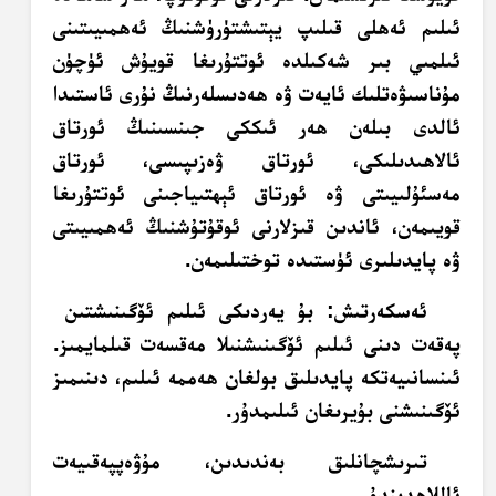
ئىلىم ئەھلى قىلىپ يېتىشتۈرۈشنىڭ ئەھمىيىتىنى
ئىلمىي بىر شەكىلدە ئوتتۇرىغا قويۇش ئۈچۈن
مۇناسىۋەتلىك ئايەت ۋە ھەدىسلەرنىڭ نۇرى ئاستىدا
ئالدى بىلەن ھەر ئىككى جىنسىنىڭ ئورتاق
ئالاھىدىلىكى، ئورتاق ۋەزىپىسى، ئورتاق
مەسئۇلىيىتى ۋە ئورتاق ئېھتىياجىنى ئوتتۇرىغا
قويىمەن، ئاندىن قىزلارنى ئوقۇتۇشنىڭ ئەھمىيىتى
ۋە پايدىلىرى ئۈستىدە توختىلىمەن.
ئەسكەرتىش: بۇ يەردىكى ئىلىم ئۆگىنىشتىن
پەقەت دىنى ئىلىم ئۆگىنىشنىلا مەقسەت قىلمايمىز.
ئىنسانىيەتكە پايدىلىق بولغان ھەممە ئىلىم، دىنىمىز
ئۆگىنىشنى بۇيرىغان ئىلىمدۇر.
تىرىشچانلىق بەندىدىن، مۇۋەپپەقىيەت
ئاللاھدىندۇر.