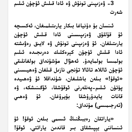
3- ۋەزىپىنى تونۇش ۋە ئادا قىلىش ئۈچۈن ئىلىم
شەرت
ئىنسان بۇ دۇنياغا بىكار يارىتىلمىغان، ئەكسىچە
ئۇ قۇللۇق ۋەزىپىسىنى ئادا قىلىش ئۈچۈن
يارىتىلغان. ئۇ ۋەزىپىنى تونۇش ۋە لايىق رەۋىشتە
ئادا قىلىش ئۈچۈن كېرەكلىك دەرىجىدە ئىلىم
بولمىسا بولمايدۇ. ئەھۋال مۇشۇنداق بولغانلىقى
ئۈچۈن ئاللاھ تائالا تۇنجى نازىل قىلغان ۋەھيىسىنى
«ئوقۇ!» بىلەن باشلىغان، شۇنداقلا ئۇ ۋەھىيدە
پۈتۈن ئىلىم-پەنلەرنى ئوقۇشقا، ئۆگىنىشكە، ۋە
قانات يايدۇرۇشقا بۇيرۇغان. ئۇ ۋەھىي
(تەرجىمىسى) مۇنداق:
«ياراتقان رەببىڭنىڭ ئىسمى بىلەن ئوقۇ! ئۇ
ئىنساننى يېپىشقاق بىر قاندىن ياراتتى. ئوقۇ!