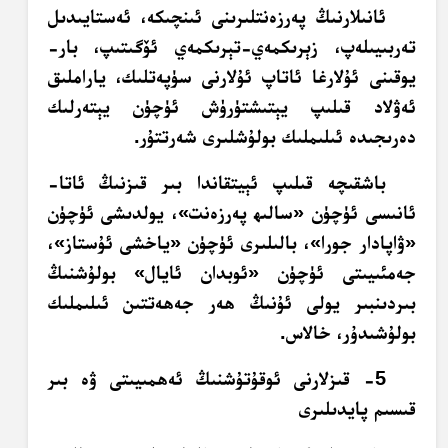
ئانىلارنىڭ پەرزەنتلىرىنى ئىنچىكە، ئەستايىدىل
تەربىيىلەپ، زېرىكمەي-تېرىكمەي ئۆگىتىپ، بار-
يوقىنى ئۇلارغا ئاتاپ ئۇلارنى سۈپەتلىك، ياراملىق
ئەۋلاد قىلىپ يېتىشتۈرۈش ئۈچۈن يېتەرلىك
دەرىجىدە ئىلىملىك بولۇشلىرى شەرتتۇر.
باشقىچە قىلىپ ئېيتقاندا بىر قىزنىڭ ئاتا-
ئانىسى ئۈچۈن «سالىھ پەرزەنت»، يولدىشى ئۈچۈن
«ۋاپادار جورا»، بالىلىرى ئۈچۈن «ياخشى ئۇستاز»،
جەمئىيىتى ئۈچۈن «ئوبدان ئايال» بولۇشنىڭ
بىردىنبىر يولى ئۇنىڭ ھەر جەھەتتىن ئىلىملىك
بولۇشىدۇر، خالاس.
5- قىزلارنى ئوقۇتۇشنىڭ ئەھمىيىتى ۋە بىر
قىسىم پايدىلىرى