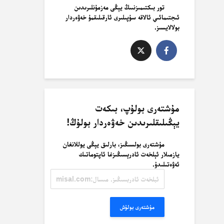
تور بىكتىمىزنىىڭ يېڭى مەزمۇنلىرىدىن
ئىجتىمائىي ئالاقە سۇپىلىرى ئارقىلىقمۇ خەۋەردار
بولالايسىز.
مۇشتەرى بولۇپ، بىكەت
يېڭىلىقلىرىدىن خەۋەردار بولۇڭ!
مۇشتەرى بولسىڭىز، بارلىق يېڭى يوللانغان
يازمىلار ئېلخەت ئادرېسىڭىزغا ئاپتوماتىك
ئەۋەتىلىدۇ.
ئېلخەت
ئادرېسىڭىز.
مىسال:
misal@misal.com
مۇشتەرى بولۇش