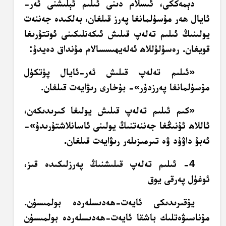
دېمەككى، ئىسلام دىنى ئىلىم ئېلىشنى ئەر-
ئايال ھەر مۇسۇلمانغا پەرز قىلغان، بەلكىدە جەننەت
يولىنىڭ ئىلىم تەلەپ قىلىش ئىكەنلىكىنى ئوتتۇرىغا
قويغان. رەسۇلۇللاھ ئەلەيھىسسالام مۇنداق دەيدۇ:
«ئىلىم تەلەپ قىلىش ئەر-ئايال پۈتكۈل
مۇسۇلمانغا پەرزدۇر»- بۇخارى رىۋايەت قىلغان.
«كىم ئىلىم تەلەپ قىلىش يولىغا كىرىدىكەن،
ئاللاھ ئۇنىڭغا جەننەتنىڭ يولىنى ئاسانلاشتۇرىدۇ»-
ئەبۇ داۋۇد ۋە تىرمىزىلەر رىۋايەت قىلغان.
4- ئىلىم تەلەپ قىلىشنىڭ پەرزلىكىدە قىز،
ئوغۇل پەرقى يوق
يۇقىرىدىكى ئايەت-ھەدىسلەردە بولمىسۇن.
مۇناسىۋەتلىك باشقا ئايەت-ھەدىسلەردە بولمىسۇن