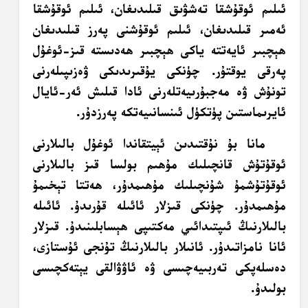
ئىلىم ئوقۇشقا تەشۋىق قىلىدىغان، ئىلىم ئوقۇشقا
ئەمىر قىلىدىغان، ئىلىم ئوقۇشنى پەرز قىلىدىغان
ھېچبىر ئايەتتە ياكى ھېچبىر ھەدىستە قىز-ئوغۇل
پەرقى يوقتۇر. چۈنكى يۇقىرىدىكى ۋەزىپىلەرنى
تونۇش ۋە مەجبۇرىيەتلەرنى ئادا قىلىش ئەر-ئايال
ئايرىماستىن پۈتكۈل ئىنسانىيەتكە پەرزدۇر.
مانا بۇ نۇقتىدىن ئېيتقاندا ئوغۇل بالىلارنى
ئوقۇتۇش قانچىلىك مۇھىم بولسا قىز بالىلارنى
ئوقۇتۇشمۇ شۇنچىلىك مۇھىمدۇر، ھەتتا تېخىمۇ
مۇھىمدۇر. چۈنكى قىزلار ئائىلە قۇرىدۇ. ئائىلە
بالىلارنىڭ ئىپتىدائىي مەكتىپى ھېسابلىنىدۇ. قىزلار
ئانا نامزاتىدۇر. ئانىلار بالىلارنىڭ تۇنجى ئۇستازى،
دەسلەپكى تەربىيەچىسى ۋە ئاۋۋالقى يېتەكچىسى
بولىدۇ.