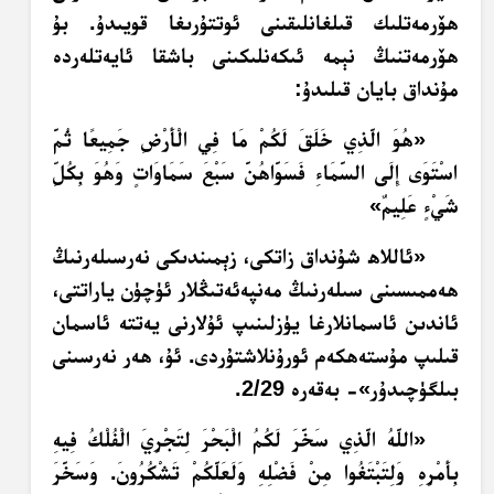
ھۆرمەتلىك قىلغانلىقىنى ئوتتۇرىغا قويىدۇ. بۇ
ھۆرمەتنىڭ نېمە ئىكەنلىكىنى باشقا ئايەتلەردە
مۇنداق بايان قىلىدۇ:
«
هُوَ الَّذِي خَلَقَ لَكُمْ مَا فِي الْأَرْضِ جَمِيعًا ثُمَّ
اسْتَوَى إِلَى السَّمَاءِ فَسَوَّاهُنَّ سَبْعَ سَمَاوَاتٍ وَهُوَ بِكُلِّ
شَيْءٍ عَلِيمٌ
»
«ئاللاھ شۇنداق زاتكى، زېمىندىكى نەرسىلەرنىڭ
ھەممىسىنى سىلەرنىڭ مەنپەئەتىڭلار ئۈچۈن ياراتتى،
ئاندىن ئاسمانلارغا يۈزلىنىپ ئۇلارنى يەتتە ئاسمان
قىلىپ مۇستەھكەم ئورۇنلاشتۇردى. ئۇ، ھەر نەرسىنى
بىلگۈچىدۇر»- بەقەرە 2/29.
«
اللَّهُ الَّذِي سَخَّرَ لَكُمُ الْبَحْرَ لِتَجْرِيَ الْفُلْكُ فِيهِ
بِأَمْرِهِ وَلِتَبْتَغُوا مِنْ فَضْلِهِ وَلَعَلَّكُمْ تَشْكُرُونَ. وَسَخَّرَ