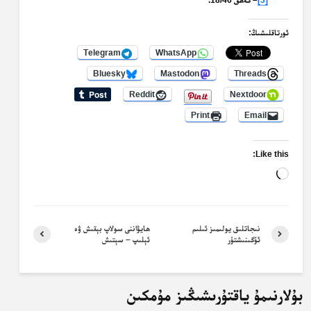
[3]
– كەھف 18/46.
ئورتاقلىشىڭ:
Telegram
WhatsApp
Bluesky
Mastodon
Threads
Reddit
Nextdoor
Print
Email
Like this:
Loading…
نىجاتلىق يولىمىز ئىلىم
ھايۋاننى سولاپ بېقىش ۋە
ئۆگىنىشتۇر
ئېلىپ – سېتىش
بۇلارنىمۇ ياقتۇرىشىڭىز مۇمكىن