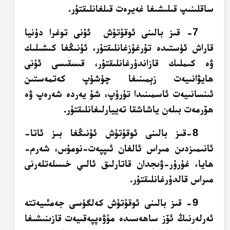
ساقلىنىپ قىلىشىغا غەيرەت قىلغانلىقتۇر.
7- قىز بالىنى ئوقۇتۇش ئۇنى توغرا دۇنيا
قاراش ئۈستىدە تۇرغۇزغانلىقتۇر، ئۇنىڭغا كىشىلىك
ۋە كىملىك قازاندۇرغانلىقتۇر، قىسقىسى ئۇنى
ھايۋانىيەت زېمىنىغا چۈشۈپ كەتمەستىن
ئىنسانىيەت ئاسمىنىدا تۇرۇپ، شۇ يەردە شەرەپ ۋە
ھۆرمەت بىلەن ياشاشقا تەييارلىغانلىقتۇر.
8-قىز بالىنى ئوقۇتۇش ئۇنىڭغا بىز ئاتا-
ئانىمىزدىن مىراس ئالغان ئىپپەت-نومۇس، شەرم-
ھايا، غۇرۇر-ۋىجدان قاتارلىق ئالىي خىسلەتلەرنى
مىراس قالدۇرغانلىقتۇر.
9- قىز بالىنى ئوقۇتۇش كەلگۈسى جەمئىيەتتە
ئەرلەرنىڭ ئۆز ساھەسىدە مۇۋەپپەقىيەت قازىنىشىغا