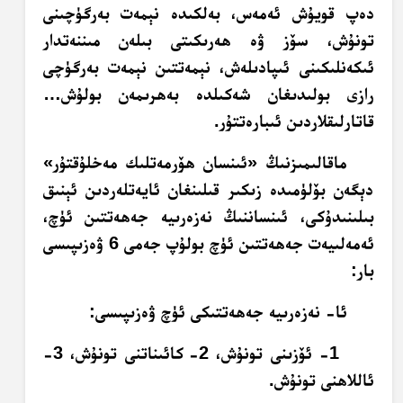
دەپ قويۇش ئەمەس، بەلكىدە نېمەت بەرگۈچىنى
تونۇش، سۆز ۋە ھەرىكىتى بىلەن مىننەتدار
ئىكەنلىكىنى ئىپادىلەش، نېمەتتىن نېمەت بەرگۈچى
رازى بولىدىغان شەكىلدە بەھرىمەن بولۇش…
قاتارلىقلاردىن ئىبارەتتۇر.
ماقالىمىزنىڭ «ئىنسان ھۆرمەتلىك مەخلۇقتۇر»
دېگەن بۆلۈمىدە زىكىر قىلىنغان ئايەتلەردىن ئېنىق
بىلىنىدۇكى، ئىنساننىڭ نەزەرىيە جەھەتتىن ئۈچ،
ئەمەلىيەت جەھەتتىن ئۈچ بولۇپ جەمى 6 ۋەزىپىسى
بار:
ئا- نەزەرىيە جەھەتتىكى ئۈچ ۋەزىپىسى:
1- ئۆزىنى تونۇش، 2- كائىناتنى تونۇش، 3-
ئاللاھنى تونۇش.