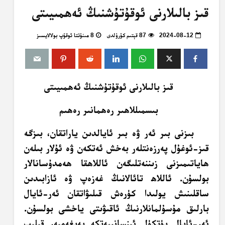
قىز بالىلارنى ئوقۇتۇشنىڭ ئەھمىيىتى
2024-08-12
87 قېتىم كۆرۈلدى
8 مىنۇتتا ئوقۇپ بولالايسىز
قىز بالىلارنى ئوقۇتۇشنىڭ ئەھمىيىتى
بىسمىللاھىر رەھمانىر رەھىم
بىزنى بىر ئەر ۋە بىر ئايالدىن ياراتقان، بىزگە
قىز-ئوغۇل پەرزەنتلەر بەخش ئەتكەن ۋە ئۇلار بىلەن
ھاياتىمىزنى زىننەتلىگەن ئاللاھقا ھەمدۇسانالار
بولسۇن. ئاللاھ تائالانىڭ غەزەپ ۋە ئازابىدىن
ساقلىنىش يولىدا كۈرەش قىلىۋاتقان ئەر-ئايال
بارلىق مۇسۇلمانلارنىڭ ئاقىۋىتى ياخشى بولسۇن.
ئەر-ئايال پۈتكۈل ئىنسانىيەتكە پەيغەمبەر قىلىپ