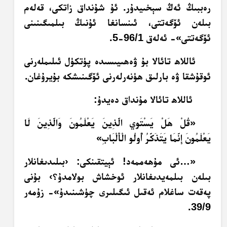
رەببىڭ ئەڭ سېخىيدۇر. ئۇ شۇنداق زاتكى، قەلەم
بىلەن ئۆگەتتى، ئىنسانغا ئۇنىڭ بىلمىگىنىنى
ئۆگەتتى»- ئەلەق 96/1-5.
ئاللاھ تائالا بۇ ۋەھىيىسىدە پۈتكۈل ئىلىملەرنى
ئوقۇشقا ۋە بارلىق ھۈنەرلەرنى ئۆگىنىشكە بۇيرۇغان.
ئاللاھ تائالا مۇنداق دەيدۇ:
«
قُلْ هَلْ يَسْتَوِي الَّذِينَ يَعْلَمُونَ وَالَّذِينَ لَا
يَعْلَمُونَ إِنَّمَا يَتَذَكَّرُ أُولُو الْأَلْبَابِ
»
«…ئى مۇھەممەد! ئېيتقىنكى: ‹بىلىدىغانلار
بىلەن بىلمەيدىغانلار ئوخشاش بولامدۇ؟› بۇنى
پەقەت ساغلام ئەقىل ئىگىلىرى چۈشىنىدۇ»- زۇمەر
39/9.