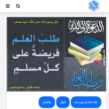
ئاتا-ئانا ۋە پەرزەنت
ئايال
باشقىلار