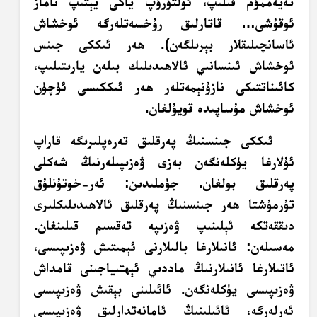
تەيەممۇم قىلىپ، ئولتۇرۇپ ياكى يېتىپ ناماز
ئوقۇشى… قاتارلىق رۇخسەتلەرگە ئوخشاش
ئاسانچىلىقلار بېرىلگەن). ھەر ئىككى جىنس
ئوخشاش ئىنسانىي ئالاھىدىلىك بىلەن يارىتىلىپ،
كائىناتتىكى نازۇنېمەتلەر ھەر ئىككىسى ئۈچۈن
ئوخشاش مۇساپىدە قويۇلغان.
ئىككى جىنسنىڭ پەرقلىق تەرەپلىرىگە قاراپ
ئۇلارغا يۈكلەنگەن بەزى ۋەزىپىلەرنىڭ شەكلى
پەرقلىق بولغان. جۈملىدىن: ئەر-خوتۇنلۇق
تۇرمۇشتا ھەر جىنسنىڭ پەرقلىق ئالاھىدىلىكلىرى
دىققەتكە ئېلىنىپ ۋەزىپە تەقسىم قىلىنغان.
مەسىلەن: ئانىلارغا بالىلارنى ئېمىتىش ۋەزىپىسى،
ئاتىلارغا ئانىلارنىڭ ماددىي ئېھتىياجىنى قامداش
ۋەزىپىسى يۈكلەنگەن. ئائىلىنى بېقىش ۋەزىپىسى
ئەرلەرگە، ئائىلىنىڭ ئامانەتدارلىق ۋەزىپىسى