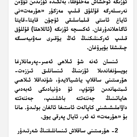
ئۆزىگە ئوخشاش مەخلۇققا، بەلكىدە ئۆزىدىن تۆۋەن
نەرسىلەرگە قۇللۇق قىلىپ مەزكۇر «ھۆرمەت»نى
ئاياغ ئاستى قىلماسلىقى ئۈچۈن قايتا-قايتا
ئاگاھلاندۇرغان. ئەكسىچە ئۆزىگە (ئاللاھقا) قۇللۇق
قىلىپ ئەركىنلىكنىڭ ئەڭ يۇقىرى سەۋىيەسىگە
چىقىشقا بۇيرۇغان.
ئىنسان ئەنە شۇ ئىلاھى ئەمىر-پەرمانلارغا
بويسۇنغاندىلا ئۆزىنىڭ ئىنسانلىق ئىززەت-
ھۆرمىتىنى ساقلاپ ياشىيالايدۇ، شۇنداقلا ئىلاھىي
ئىمتىھاندىن ئۆتۈپ، ئۇ دۇنيادىكى ئەبەدىي
ھاياتىنىڭ جەننەتتە باشلىنىپ، جەننەتتە
داۋاملىشىشىنى كاپالەت ئاستىغا ئالغان بولىدۇ. مانا
بۇ «ھۆرمەت» تە ئەر، ئايال پەرقى يوق.
2- ھۆرمىتىنى ساقلاش ئىنسانلىقنىڭ شەرتىدۇر