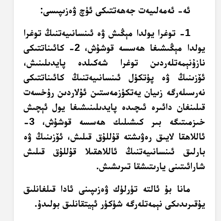
ئە- ئەمەلىيەت جەھەتتىكى ئۈچ ۋەزىپىسى:
1- توغرا يولدا مېڭىش ۋە ئىنسانىيەتنىڭ توغرا
يولدا مېڭىشىغا ھەسسە قوشۇش، 2- كائىناتتىكى
نازۇنېمەتلەردىن توغرا شەكىلدە پايدىلىنىش،
ئۆزىنىڭ ۋە پۈتكۈل ئىنسانىيەتنىڭ كائىناتتىكى
نەرسىلەرگە زىيان يەتكۈزمەستىن ئۇلاردىن رۇخسەت
قىلىنغان دائىرە ئىچىدە پايدىلىنىشىغا يول ئېچىش
خىزمىتىگە بىر كىشىلىك ھەسسە قوشۇش، 3-
ئاللاھقا لايىق رەۋىشتە قۇللۇق قىلىش، ئۆزىنىڭ ۋە
بارلىق ئىنسانىيەتنىڭ ئاللاھقىلا قۇللۇق قىلىش
شارائىتىنى يارىتىشقا تىرىشىش.
مانا بۇ ئالتە تۈرلۈك ۋەزىپىنى ئادا قىلغانلىق
يۇقىرىدىكى نېمەتلەرگە شۈكۈر ئېيتقانلىق بولىدۇ.