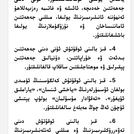
جەھەتتىن خەدىچە، ئائىشە ۋە فاتىمە رەزىيەللاھۇ
ئەنھۇننە ئانىلىرىمىزنىڭ يولىغا، مىللىي جەھەتتىن
ئاماننىساخان ۋە نۇزۇگۇملارنىڭ يولىغا
باشلىغانلىقتۇر.
4- قىز بالىنى ئوقۇتۇش ئۇنى دىنى جەھەتتىن
بىدئەت ۋە خۇراپاتتىن، دۇنيالىق جەھەتتىن
پېقىرلىق ۋە موھتاجلىقتىن ساقلاپ قالغانلىقتۇر.
5- قىز بالىنى ئوقۇتۇش كەلگۈسىنىڭ ئۈمىدى
بولغان ئۆسمۈرلەرنىڭ «ياخشى ئىنسان»، «ياراملىق
ئۇيغۇر»، «تەقۋادار مۇسۇلمان» بولۇپ يېتىشى
ئۈچۈن ئەڭ چوڭ مەبلەغ سالغانلىقتۇر.
6- قىز بالىنى ئوقۇتۇش دىنى
تەۋەررۈكلىرىمىزنىڭ ۋە مىللىي ئەنئەنىلىرىمىزنىڭ