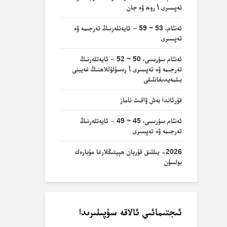
تەپسىرى \ روھ ۋە جان
ئەنئام، 53 ~ 59 – ئايەتلەرنىڭ تەرجىمە ۋە
تەپسىرى
ئەنئام سۈرىسى، 50 ~ 52 – ئايەتلەرنىڭ
تەرجىمە ۋە تەپسىرى \ رەسۇلۇللاھنىڭ غەيبنى
بىلمەيدىغانلىقى
قۇرئاندا بەش ۋاقىت ناماز
ئەنئام سۈرىسى، 45 ~ 49 – ئايەتلەرنىڭ
تەرجىمە ۋە تەپسىرى
2026- يىللىق قۇربان ھېيتىڭلارغا مۇبارەك
بولسۇن
ئىجتىمائىي ئالاقە سۇپىلىرىدا