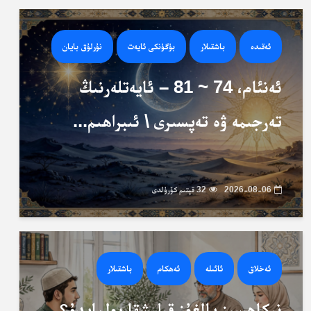
ئەقىدە
باشقىلار
بۈگۈنكى ئايەت
نۇرلۇق بايان
ئەنئام، 74 ~ 81 – ئايەتلەرنىڭ
تەرجىمە ۋە تەپسىرى \ ئىبراھىم...
2026-08-06
32 قېتىم كۆرۈلدى
ئەخلاق
ئائىلە
ئەھكام
باشقىلار
نىكاھسىز يالغۇز قېلىشقا بولمايدۇ؟