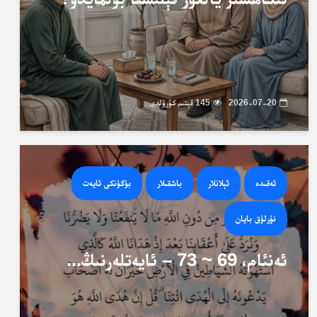
2026-07-20
145 قېتىم كۆرۈلدى
ئەقىدە
ئېلانلار
باشقىلار
بۈگۈنكى ئايەت
نۇرلۇق بايان
ئەنئام، 69 ~ 73 – ئايەتلەرنىڭ...