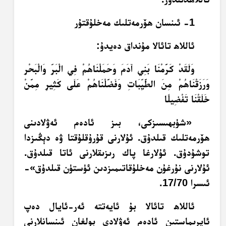
1- ئىنسان ھۆرمەتلىك مەخلۇقتۇر
ئاللاھ تائالا مۇنداق دەيدۇ:
وَلَقَدْ كَرَّمْنَا بَنِي آدَمَ وَحَمَلْنَاهُمْ فِي الْبَرِّ وَالْبَحْرِ
وَرَزَقْنَاهُمْ مِنَ الطَّيِّبَاتِ وَفَضَّلْنَاهُمْ عَلَى كَثِيرٍ مِمَّنْ
خَلَقْنَا تَفْضِيلًا
«شۈبھىسىزكى، بىز ئادەم ئەۋلادىنى
ھۆرمەتلىك قىلدۇق. ئۇلارنى قۇرۇقلۇقتا ۋە دېڭىزدا
توشۇدۇق. ئۇلارغا پاك رىزىقلارنى ئاتا قىلدۇق.
ئۇلارنى نۇرغۇن مەخلۇقاتىمىزدىن ئۈستۈن قىلدۇق»-
ئىسرا 17/70.
ئاللاھ تائالا بۇ ئايەتتە ئەر-ئايال دەپ
ئايرىماستىن ئادەم ئەۋلادى بولغان ئىنسانلارنى