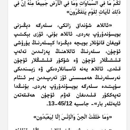
لَكُمْ مَا فِي السَّمَاوَاتِ وَمَا فِي الْأَرْضِ جَمِيعًا مِنْهُ إِنَّ فِي
ذَلِكَ لَآيَاتٍ لِقَوْمٍ يَتَفَكَّرُونَ
»
«ئاللاھ شۇنداق زاتكى، سىلەرگە دېڭىزنى
بويسۇندۇرۇپ بەردى. ئاللاھ بۇنى، ئۆزى بېكىتىپ
قويغان قانۇنلار بويىچە دېڭىزدا كېمىلەرنىڭ يۈرۈشى
ئۈچۈن، سىلەرنىڭ ئاللاھنىڭ پەزلىدىن تەلەپ
قىلىشىڭلار ئۈچۈن ۋە شۈكۈر قىلىشىڭلار ئۈچۈن
قىلدى. ئاللاھ يەنە ئاسمانلاردىكى ۋە زېمىندىكى
نەرسىلەرنىڭ ھەممىسىنى ئۆز تەرىپىدىن بىر ئىنئام
سۈپىتىدە سىلەرگە بويسۇندۇرۇپ بەردى. بۇنىڭدا
تەپەككۇر قىلىدىغان قەۋم ئۈچۈن ھەقىقەتەن
ئايەتلەر بار»- جاسىيە 45/12-13.
«
وَمَا خَلَقْتُ الْجِنَّ وَالْإِنْسَ إِلَّا لِيَعْبُدُونِ
»