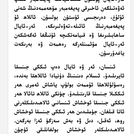
ئەۋەتىلگەن ئاخىرقى پەيغەمبەر مۇھەممەدنىڭ شەنى
ئۇلۇغ، دەرىجىسى ئۈستۈن بولسۇن. ئاللاھ ئۇ
پەيغەمبەرنىڭ ئائىلە-تەۋەلىرىگە، ئەر-ئايال
ساھابىلىرىغا ۋە قىيامەتكىچە ئۇنىڭغا ئەگەشكەن
ئەر-ئايال مۇئمىنلەرگە رەھمەت ۋە بەرىكەت
ياغدۇرسۇن.
ئىنسان، ئەر ۋە ئايال دەپ ئىككى جىنسقا
ئايرىلىدۇ. ئىسلام دىنىنىڭ دۇنيادا ئاللاھقا بەندە،
رەسۇلۇللاھقا ئۇممەت بولۇپ ياشاش ئەمرى ھەر
ئىككىلا جىنسقا قارىتىلىدۇ. چۈنكى ئاللاھ تائالا ھەر
ئىككى جىنسقا ئوخشاش ئىنسانىي ئالاھىدىلىكلەرنى
ئاتا قىلغان. جۈملىدىن ھەر ئىككى جىنسقا ئوخشاش
روھ، ئەقىل، دىل ۋە بەش سەزگۈ ئەزا بەرگەن.
ئالاھىدىلىكلەر ئوخشاش بولغانلىقى ئۈچۈن