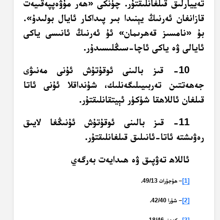
تەييارلىق قىلغانلىقتۇر. چۈنكى «ھەر مۇۋەپپەقىيەت
قازانغان ئەرنىڭ يېنىدا بىر پىداكار ئايال بولىدۇ».
بۇ «نامسىز قەھرىمان» ئۇ ئەرنىڭ ئانىسى ياكى
ئايالى ۋە ياكى ئاچا-سىڭلىسىدۇر.
10- قىز بالىنى ئوقۇتۇش ئۇنى مەنىۋى
جەھەتتىن تەربىيىلىگەنلىك، شۇنداقلا ئۇنى ئاتا
قىلغان ئاللاھقا شۈكۈر ئېيتقانلىقتۇر.
11- قىز بالىنى ئوقۇتۇش ئۇنىڭغا لايىق
رەۋىشتە ئاتا-ئانىلىق قىلغانلىقتۇر.
ئاللاھ تەۋپىق ۋە ھىدايەت بەرگەي
[1]
– ھۇجۇرات 49/13.
[2]
– شۇرا 42/40.