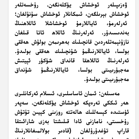
ۋەزىپىلەر ئوخشاش يۈكلەنگەن. رۇخسەتلەر
ئوخشاش بېرىلگەن، ئىمكانلار ئوخشاش سۇنۇلغان؛
ئەرلەرمۇ، ئاياللارمۇ ئوخشاشلا ئاللاھنىڭ
بەندىسىدۇر. ئەرلەرنىڭ ئاللاھ ئاتا قىلغان
نازۇنېمەتلەردىن قانچىلىك بەھرىمەن بولۇش ھەققى
بولسا، ئاياللارنىڭمۇ شۇنچىلىك ھەققى بولىدۇ.
ئەرلەرنىڭ ئاللاھقا قانداق شۈكۈر ئېيتىش
مەجبۇرىيىتى بولسا، ئاياللارنىڭمۇ شۇنداق
مەجبۇرىيىتى بولىدۇ.
مەسىلەن: ئىمان ئاساسلىرى، ئىسلام ئەركانلىرى
ھەر ئىككى تەرەپكە ئوخشاش يۈكلەنگەن. سەپەر
ئۈستىدە كېسەللىك ھالەتتە روزىنى كېيىن تۇتۇش
رۇخسىتى، نامازنى ئادا قىلىشتا بەزى شارائىتقا
قاراپ تۇغدۇرۇلغان (قادىر بولالمىغانلارنىڭ