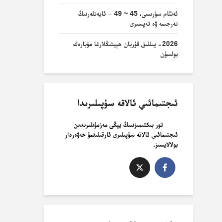
ئەنئام سۈرىسى، 45 ~ 49 – ئايەتلەرنىڭ
تەرجىمە ۋە تەپسىرى
2026- يىللىق قۇربان ھېيتىڭلارغا مۇبارەك
بولسۇن
ئىجتىمائىي ئالاقە سۇپىلىرىدا
تور بىكتىمىزنىىڭ يېڭى مەزمۇنلىرىدىن
ئىجتىمائىي ئالاقە سۇپىلىرى ئارقىلىقمۇ خەۋەردار
بولالايسىز.