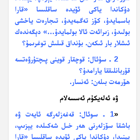
دۇكاندا ياكى ئۆيدە ساقلىسا «قارا
باسمايدۇ، كۆز تەگمەيدۇ، تىجارەت ياخشى
بولىدۇ، زىرائەت ئالا بولمايدۇ…» دېگەندەك
ئىشلار بار ئىكەن. بۇنداق قىلىش توغرىمۇ؟
2 ـ سۇئال: قوچقار قوينى پىچتۇرۋەتسە
قۇربانلىققا يارامدۇ؟
ھۆرمەت بىلەن: ئەنسار.
ۋە ئەلەيكۇم ئەسسەلام
«
1 ـ سوئال: قەغەزلەرگە ئايەت ۋە
باشقا سۆزلەرنى ھەر خىل شەكىلدە يېزىپ،
يېنىدا، دۇكاندا ياكى ئۆيدە ساقلىسا «قارا