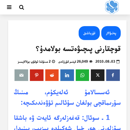
پەتىۋالار
قۇربانلىق
قوچقارنى پىچىۋەتسە بولامدۇ؟
2010-08-03
26,049 قېتىم كۆرۈلدى
2 مىنۇتتا ئوقۇپ بولالايسىز
ئەسسالامۇ ئەلەيكۇم، مىنىڭ
سۇرىماقچى بولغان سۇئالىم تۈۋەندىكىچە:
1 ـ سوئال: قەغەزلەرگە ئايەت ۋە باشقا
سۆزلەرنى ھەر خىل شەكىلدە يېزىپ، يېنىدا،