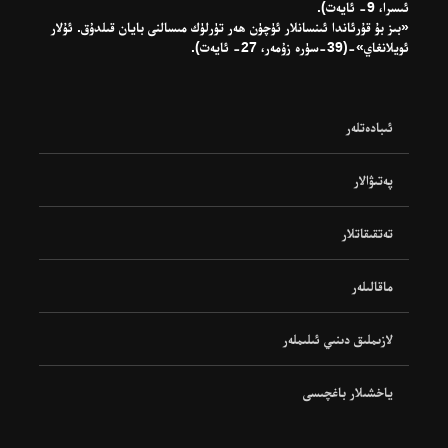
ئىسرا، 9- ئايەت).
«بىز بۇ قۇرئاندا ئىنسانلار ئۈچۈن ھەر تۈرلۈك مىسالنى بايان قىلدۇق. ئۇلار
ئويلانغاي»-(39-سۈرە زۇمەر، 27- ئايەت).
ئىبادەتلەر
پەتىۋالار
تەتقىقاتلار
ماقالىلەر
لازىملىق دىنىي ئىلىملەر
ياخشىلار باغچىسى