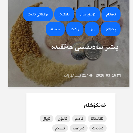
ئەھكام
ئۇنىۋېرسال
باشقىلار
بۈگۈنكى ئايەت
پەتىۋالار
روزا
زاكات
سەدىقە
پىتىر سەدىقىسى ھەققىدە
2026-03-16
217 قېتىم كۆرۈلدى
خەتكۈشلەر
ئاتا-ئانا
ئادەم
ئالتۇن
ئايال
ئىبادەت
ئىبراھىم
ئىسلام