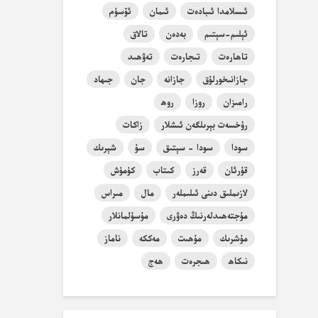
ئىسلامدا ئىبادەت
ئىمان
ئۆسۈم
ئېلىم-سېتىم
بەدەن
تالاق
تاھارەت
تىجارەت
تەۋھىد
جازانىخورلۇق
جازانە
جان
جىھاد
رامىزان
روزا
روھ
رۇخسەت بېرىلگەن ئىشلار
زاكات
سودا
سودا - سېتىق
سۇ
شېرىك
قۇرئان
قەرز
كىتاب
كۈمۈش
لازىملىق دىنى ئىلىملەر
مال
مىراس
مۇجتەھىدلەرنىڭ دەۋرى
مۇسۇلمانلار
مۇشرىك
مۇھىت
مەككە
ناماز
نىكاھ
ھىجرەت
ھەج