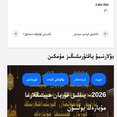
Like this:
Loading…
ئاشلىق ئېلىپ سېتىش
ئامىننى ئۈنلۈك دەمدۇق؟
بۇلارنىمۇ ياقتۇرىشىڭىز مۇمكىن
ھېيت
ئىبادەتلەر
بۈگۈنكى ئايەت
قۇربانلىق
2026- يىللىق قۇربان ھېيتىڭلارغا
مۇبارەك بولسۇن