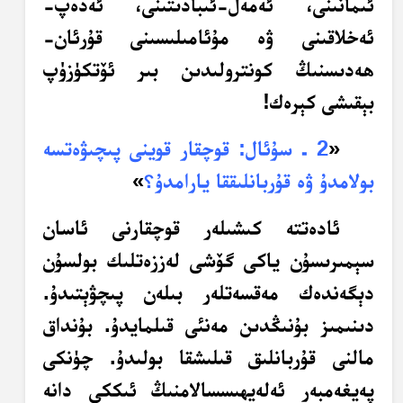
ئىمانىنى، ئەمەل-ئىبادىتىنى، ئەدەپ-
ئەخلاقىنى ۋە مۇئامىلىسىنى قۇرئان-
ھەدىسنىڭ كونترولىدىن بىر ئۆتكۈزۈپ
بېقىشى كېرەك!
«
2 ـ سۇئال: قوچقار قوينى پىچىۋەتسە
بولامدۇ ۋە قۇربانلىققا يارامدۇ؟
»
ئادەتتە كىشىلەر قوچقارنى ئاسان
سېمىرىسۇن ياكى گۆشى لەززەتلىك بولسۇن
دېگەندەك مەقسەتلەر بىلەن پىچۋېتىدۇ.
دىنىمىز بۇنىڭدىن مەنئى قىلمايدۇ. بۇنداق
مالنى قۇربانلىق قىلىشقا بولىدۇ. چۈنكى
پەيغەمبەر ئەلەيھىسسالامنىڭ
ئىككى دانە