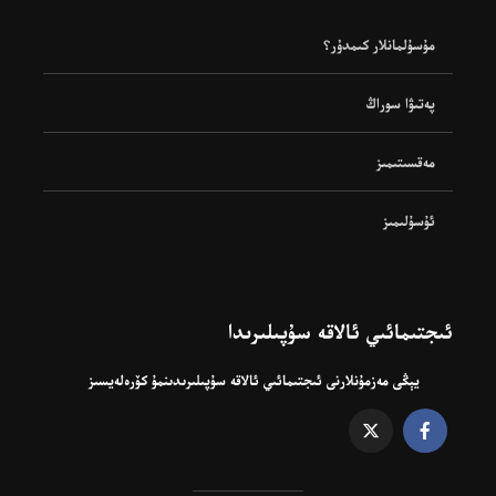
مۇسۇلمانلار كىمدۇر؟
پەتىۋا سوراڭ
مەقسىتىمىز
ئۇسۇلىمىز
ئىجتىمائىي ئالاقە سۇپىلىرىدا
يېڭى مەزمۇنلارنى ئىجتىمائىي ئالاقە سۇپىلىرىدىنمۇ كۆرەلەيسىز