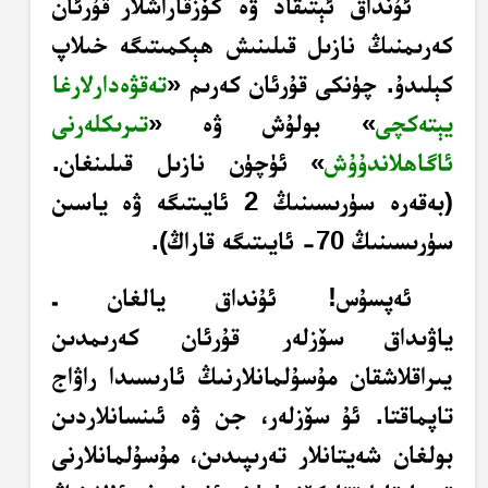
ئۇنداق
ئېتىقاد ۋە كۆزقاراشلار
قۇرئان
كەرىمنىڭ نازىل قىلىنىش ھېكمىتىگە خىلاپ
كېلىدۇ. چۈنكى قۇرئان كەرىم «
تەقۋەدارلارغا
يېتەكچى
» بولۇش ۋە «
تىرىكلەرنى
ئاگاھلاندۇۇش
»
ئۈچۈن نازىل قىلىنغان.
(بەقەرە سۈرىسىنىڭ 2 ئايىتىگە ۋە ياسىن
سۈرىسىنىڭ 70- ئايىتىگە قاراڭ).
ئەپسۇس! ئۇنداق يالغان ـ
ياۋىداق
سۆزلەر قۇرئان كەرىمدىن
يىراقلاشقان مۇسۇلمانلارنىڭ ئارىسىدا راۋاج
تاپماقتا. ئۇ
سۆزلەر، جن ۋە ئىنسانلاردىن
بولغان شەيتانلار تەرىپىدىن،
مۇسۇلمانلارنى