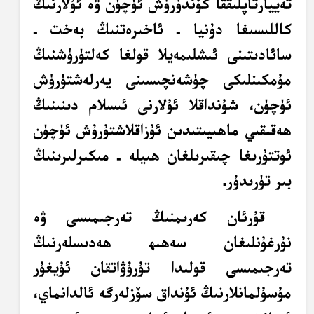
تەييارتاپلىققا كۆندۈرۈش ئۈچۈن ۋە ئۇلارنىڭ
كاللىسىغا دۇنيا ـ ئاخىرەتنىڭ بەخت ـ
سائادىتىنى ئىشلىمەيلا قولغا كەلتۈرۈشنىڭ
مۇمكىنلىكى چۈشەنچىسىنى يەرلەشتۈرۈش
ئۈچۈن، شۇنداقلا ئۇلارنى ئىسلام دىنىنىڭ
ھەقىقىي ماھىيىتىدىن ئۇزاقلاشتۇرۇش ئۈچۈن
ئوتتۇرىغا چىقىرىلغان ھىيلە ـ مىكىرلىرىنىڭ
بىر تۈرىدۇر.
قۇرئان كەرىمنىڭ تەرجىمىسى ۋە
نۇرغۇنلىغان سەھىھ ھەدىسلەرنىڭ
تەرجىمىسى قولىدا تۇرۇۋاتقان ئۇيغۇر
مۇسۇلمانلارنىڭ ئۇنداق سۆزلەرگە ئالدانماي،