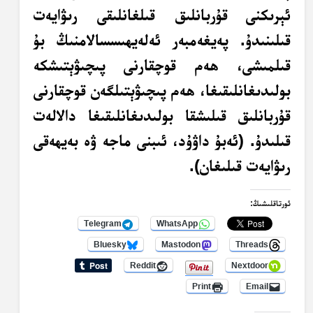
ئېرىكنى
قۇربانلىق قىلغانلىقى رىۋايەت
قىلىنىدۇ. پەيغەمبەر ئەلەيھىسسالامنىڭ بۇ
قىلمىشى، ھەم قوچقارنى پىچىۋېتىشكە
بولىدىغانلىقىغا، ھەم پىچىۋېتىلگەن قوچقارنى
قۇربانلىق قىلىشقا بولىدىغانلىقىغا دالالەت
قىلىدۇ. (ئەبۇ داۋۇد، ئىبنى ماجە ۋە بەيھەقى
رىۋايەت قىلىغان).
ئورتاقلىشىڭ:
Telegram
WhatsApp
Bluesky
Mastodon
Threads
Reddit
Nextdoor
Print
Email