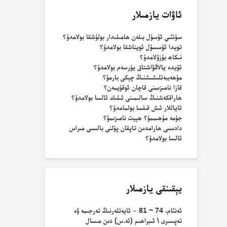
ئاۋات يازمىلار
سۈنئىي ئۇسۇل بىلەن ھامىلىدار بولۇشقا بولامدۇ؟
تويدا ئۇسسۇل ئويناشقا بولامدۇ؟
نىكاھ بۇزۇلامدۇ؟
ئۆيدە يالاڭۋاشتاق يۈرسەم بولامدۇ؟
مۇھەببەتلىشىشنىڭ چېكى بارمۇ؟
قازا نامىزىمنى قاچان ئوقۇيمەن؟
ھاراقكەشنىڭ سالىمىنى ئىلىك ئالسا بولامدۇ؟
ئاياللار ئىش قىلسا بولمامدۇ؟
جۈمە مۇھىممۇ؟ ھېيت نامىزىمۇ؟
دادىسى ھارامدىن تاپقان پۇلنى بالىسى مىراس
ئالسا بولامدۇ؟
يېقىنقى يازمىلار
ئەنئام، 74 ~ 81 – ئايەتلەرنىڭ تەرجىمە ۋە
تەپسىرى \ ئىبراھىم (ئە.س) دىن مىسال