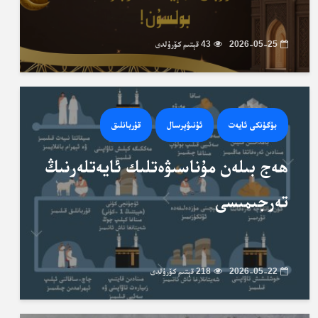
2026-05-25
43 قېتىم كۆرۈلدى
بۈگۈنكى ئايەت
ئۇنىۋېرسال
قۇربانلىق
ھەج بىلەن مۇناسىۋەتلىك ئايەتلەرنىڭ
تەرجىمىسى
2026-05-22
218 قېتىم كۆرۈلدى