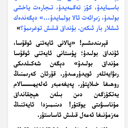
باسمايدۇ، كۆز تەگمەيدۇ، تىجارەت ياخشى
بولىدۇ، زىرائەت ئالا بولمايدۇ…» دېگەندەك
ئىشلار بار ئىكەن. بۇنداق قىلىش توغرىمۇ؟
»
قېرىندىشىم! «پالانى ئايەتنى ئوقۇسا،
ئۇنداق بولىدۇ؛ پۇستانى ئايەتنى ئوقۇسا
مۇنداق بولىدۇ» دېگەن شەكىلدىكى
رىۋايەتلەر ئويدۇرمىدۇر. قۇرئان كەرىمنىڭ
روھىغا خىلاپتۇر. پەيغەمبەر ئەلەيھىسسالام
يەتكۈزگەن دىن بىلەن ھېچقانداق
مۇناسىۋىتى يوقتۇر! دىنىمىزدا ئايەتنىڭ
مەزمۇنىغا ئەمەل قىلىش ئاساستۇر.