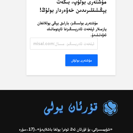
مۇشتەرى بولۇپ، بىكەت
يېڭىلىقلىرىدىن خەۋەردار بولۇڭ!
مۇشتەرى بولسىڭىز، بارلىق يېڭى يوللانغان
يازمىلار ئېلخەت ئادرېسىڭىزغا ئاپتوماتىك
ئەۋەتىلىدۇ.
ئېلخەت
ئادرېسىڭىز.
مىسال:
misal@misal.com
مۇشتەرى بولۇش
«شۈبھىسىزكى، بۇ قۇرئان ئەڭ توغرا يولغا باشلايدۇ»-(17-سۈرە