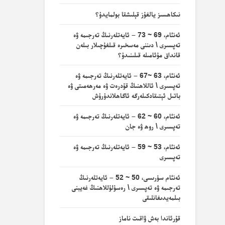
نىكاھسىز يالغۇز قېلىشقا بولمايدۇ؟
ئەنئام، 69 ~ 73 – ئايەتلەرنىڭ تەرجىمە ۋە
تەپسىرى \ دىننى مەسخىرە قىلغۇچىلار بىلەن
قانداق مۇئامىلە قىلىنىدۇ؟
ئەنئام، 63 ~67 – ئايەتلەرنىڭ تەرجىمە ۋە
تەپسىرى \ ئاللاھنىڭ قۇدرەت ۋە مەرھەمىتى ۋە
باتىل ئېتىقادكىلەرگە ئاگاھلاندۇرۇش
ئەنئام، 60 ~ 62 – ئايەتلەرنىڭ تەرجىمە ۋە
تەپسىرى \ روھ ۋە جان
ئەنئام، 53 ~ 59 – ئايەتلەرنىڭ تەرجىمە ۋە
تەپسىرى
ئەنئام سۈرىسى، 50 ~ 52 – ئايەتلەرنىڭ
تەرجىمە ۋە تەپسىرى \ رەسۇلۇللاھنىڭ غەيبنى
بىلمەيدىغانلىقى
قۇرئاندا بەش ۋاقىت ناماز