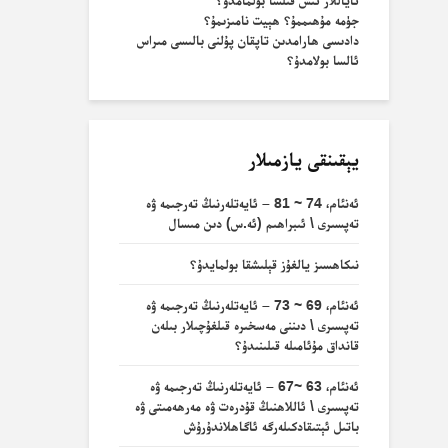
ئاياللار ئىش قىلسا بولمامدۇ؟
جۈمە مۇھىممۇ؟ ھېيت نامىزىمۇ؟
دادىسى ھارامدىن تاپقان پۇلنى بالىسى مىراس
ئالسا بولامدۇ؟
يېقىنقى يازمىلار
ئەنئام، 74 ~ 81 – ئايەتلەرنىڭ تەرجىمە ۋە
تەپسىرى \ ئىبراھىم (ئە.س) دىن مىسال
نىكاھسىز يالغۇز قېلىشقا بولمايدۇ؟
ئەنئام، 69 ~ 73 – ئايەتلەرنىڭ تەرجىمە ۋە
تەپسىرى \ دىننى مەسخىرە قىلغۇچىلار بىلەن
قانداق مۇئامىلە قىلىنىدۇ؟
ئەنئام، 63 ~67 – ئايەتلەرنىڭ تەرجىمە ۋە
تەپسىرى \ ئاللاھنىڭ قۇدرەت ۋە مەرھەمىتى ۋە
باتىل ئېتىقادكىلەرگە ئاگاھلاندۇرۇش