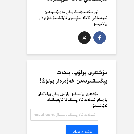
تور بىكتىمىزنىىڭ يېڭى مەزمۇنلىرىدىن
ئىجتىمائىي ئالاقە سۇپىلىرى ئارقىلىقمۇ خەۋەردار
بولالايسىز.
مۇشتەرى بولۇپ، بىكەت
يېڭىلىقلىرىدىن خەۋەردار بولۇڭ!
مۇشتەرى بولسىڭىز، بارلىق يېڭى يوللانغان
يازمىلار ئېلخەت ئادرېسىڭىزغا ئاپتوماتىك
ئەۋەتىلىدۇ.
ئېلخەت
ئادرېسىڭىز.
مىسال:
misal@misal.com
مۇشتەرى بولۇش