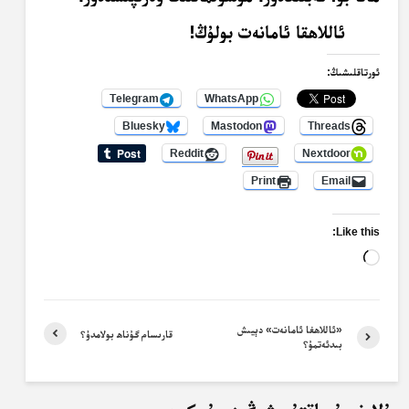
ئاللاھقا ئامانەت بولۇڭ!
ئورتاقلىشىڭ:
Telegram
WhatsApp
Bluesky
Mastodon
Threads
Reddit
Nextdoor
Print
Email
Like this:
Loading…
«ئاللاھغا ئامانەت» دېيىش
قارىسام گۇناھ بولامدۇ؟
بىدئەتمۇ؟