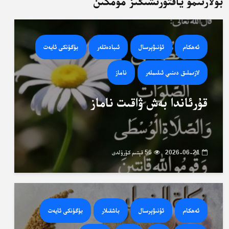
بۇلارنىمۇ ياقتۇرىشىڭىز مۇمكىن
ئەھكام
ئۇنىۋېرسال
ئىبادەتلەر
بۈگۈنكى ئايەت
لازىملىق دىنىي ئىلىملەر
ناماز
قۇرئاندا بەش ۋاقىت ناماز
2026-06-21
56 قېتىم كۆرۈلدى
ئەھكام
ئۇنىۋېرسال
باشقىلار
بۈگۈنكى ئايەت