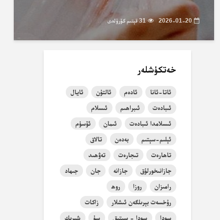
2026-01-20
31 قېتىم كۆرۈلدى
خەتكۈشلەر
ئاتا-ئانا
ئادەم
ئالتۇن
ئايال
ئىبادەت
ئىبراھىم
ئىسلام
ئىسلامدا ئىبادەت
ئىمان
ئۆسۈم
ئېلىم-سېتىم
بەدەن
تالاق
تاھارەت
تىجارەت
تەۋھىد
جازانىخورلۇق
جازانە
جان
جىھاد
رامىزان
روزا
روھ
رۇخسەت بېرىلگەن ئىشلار
زاكات
سودا
سودا - سېتىق
سۇ
شېرىك