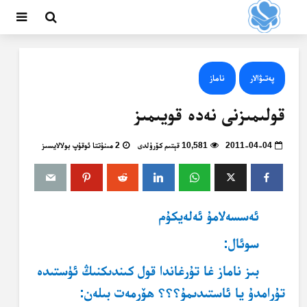
پەتىۋالار
ناماز
قولىمىزنى نەدە قويىمىز
2011-04-04
10,581 قېتىم كۆرۈلدى
2 مىنۇتتا ئوقۇپ بولالايسىز
ئەسسەلامۇ ئەلەيكۇم
سوئال
:
بىز ناماز غا تۇرغاندا قول كىندىكنىڭ ئۈستىدە
تۇرامدۇ يا ئاستىدىمۇ؟؟؟ ھۆرمەت بىلەن: