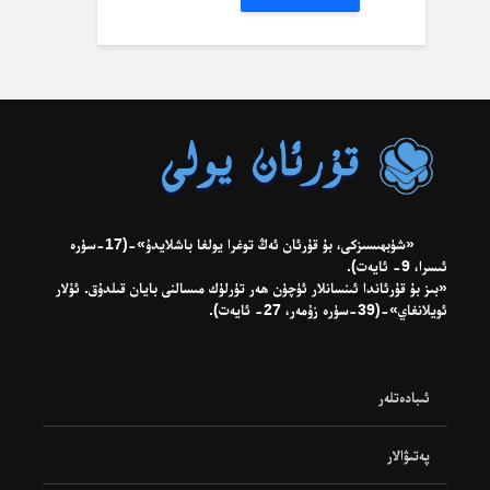
«شۈبھىسىزكى، بۇ قۇرئان ئەڭ توغرا يولغا باشلايدۇ»-(17-سۈرە
ئىسرا، 9- ئايەت).
«بىز بۇ قۇرئاندا ئىنسانلار ئۈچۈن ھەر تۈرلۈك مىسالنى بايان قىلدۇق. ئۇلار
ئويلانغاي»-(39-سۈرە زۇمەر، 27- ئايەت).
ئىبادەتلەر
پەتىۋالار