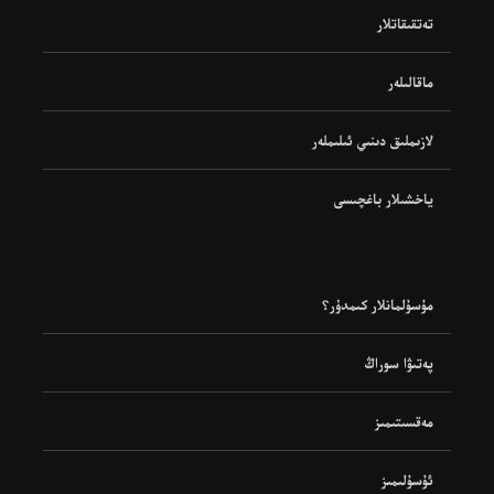
تەتقىقاتلار
ماقالىلەر
لازىملىق دىنىي ئىلىملەر
ياخشىلار باغچىسى
مۇسۇلمانلار كىمدۇر؟
پەتىۋا سوراڭ
مەقسىتىمىز
ئۇسۇلىمىز