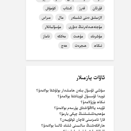
قۇرئان
قەرز
كىتاب
كۈمۈش
لازىملىق دىنى ئىلىملەر
مال
مىراس
مۇجتەھىدلەرنىڭ دەۋرى
مۇسۇلمانلار
مۇشرىك
مۇھىت
مەككە
ناماز
نىكاھ
ھىجرەت
ھەج
ئاۋات يازمىلار
سۈنئىي ئۇسۇل بىلەن ھامىلىدار بولۇشقا بولامدۇ؟
تويدا ئۇسسۇل ئويناشقا بولامدۇ؟
نىكاھ بۇزۇلامدۇ؟
ئۆيدە يالاڭۋاشتاق يۈرسەم بولامدۇ؟
مۇھەببەتلىشىشنىڭ چېكى بارمۇ؟
قازا نامىزىمنى قاچان ئوقۇيمەن؟
ھاراقكەشنىڭ سالىمىنى ئىلىك ئالسا بولامدۇ؟