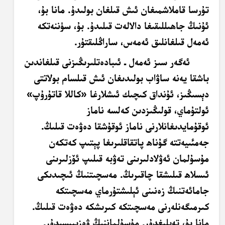
تۇرسا قاملاشمىغان ئىش قىلغان بولىدۇ. مانا بۇ،
ئۇنىڭ جاھىللىقىغا دالالەت قىلىدۇ. بۇ، سۈننەتكە
ئەمەل قىلغانلىق ئەمەس، ساراڭلىقتۇر.
ئەگەر سىز ئەمەل ـ ئىبادەتلىرىڭىزنى قىلغاندىن
باشقا يەنە ساۋاب بولىدىغان ئىش قىلسام بولاتتى
دېسىڭىز، ئۇنداق كىچىك ئىشلارغا «كاللا قاتۇرۇپ»
ئولتۇماي، قولىڭىزدىن كەلسە ناماز
ئوقۇمايدىغانلارنى ناماز ئوقۇشقا دەۋەت قىلىڭ.
جەمئىيەتتە گۇناھ پاتقاقلىرىغا پېتىپ كەتكەن
مۇسۇلمان ئەۋلادلىرىنى تەۋبە قىلىپ ئۆزلىرىنى
ئىسلاھ قىلىشقا چاقىرىڭ. مەسچىتنىڭ ئىچىدىكى
جامائەتنىڭ زەنىنى ئېلىشتۇرماي مەسچىتكە
كىرمىگەنلەرنى مەسچىتكە كىرىشكە دەۋەت قىلىڭ.
مانا بۇ، تەبلىغدۇر. مۇسۇلماننىڭ ۋەزىپىسىدۇر.