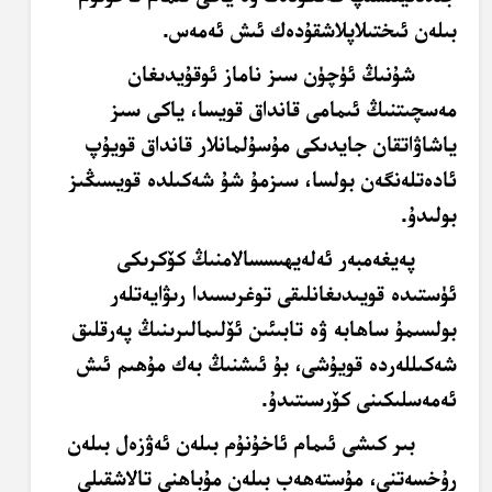
بىلەن ئىختىلاپلاشقۇدەك ئىش ئەمەس.
شۇنىڭ ئۈچۈن سىز ناماز ئوقۇيدىغان
مەسچىتنىڭ ئىمامى قانداق قويسا، ياكى سىز
ياشاۋاتقان جايدىكى مۇسۇلمانلار قانداق قويۇپ
ئادەتلەنگەن بولسا، سىزمۇ شۇ شەكىلدە قويسىڭىز
بولىدۇ.
پەيغەمبەر ئەلەيھىسسالامنىڭ كۆكرىكى
ئۈستىدە قويىدىغانلىقى توغرىسىدا رىۋايەتلەر
بولسىمۇ ساھابە ۋە تابىئىن ئۆلىمالىرىنىڭ پەرقلىق
شەكىللەردە قويۇشى، بۇ ئىشنىڭ بەك مۇھىم ئىش
ئەمەسلىكىنى كۆرسىتىدۇ.
بىر كىشى ئىمام ئاخۇنۇم بىلەن ئەۋزەل بىلەن
رۇخسەتنى، مۇستەھەب بىلەن مۇباھنى تالاشقىلى