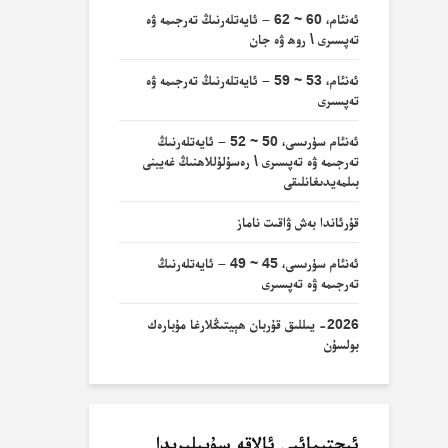
ئەنئام، 60 ~ 62 – ئايەتلەرنىڭ تەرجىمە ۋە
تەپسىرى \ روھ ۋە جان
ئەنئام، 53 ~ 59 – ئايەتلەرنىڭ تەرجىمە ۋە
تەپسىرى
ئەنئام سۈرىسى، 50 ~ 52 – ئايەتلەرنىڭ
تەرجىمە ۋە تەپسىرى \ رەسۇلۇللاھنىڭ غەيبنى
بىلمەيدىغانلىقى
قۇرئاندا بەش ۋاقىت ناماز
ئەنئام سۈرىسى، 45 ~ 49 – ئايەتلەرنىڭ
تەرجىمە ۋە تەپسىرى
2026- يىللىق قۇربان ھېيتىڭلارغا مۇبارەك
بولسۇن
ئىجتىمائىي ئالاقە سۇپىلىرىدا