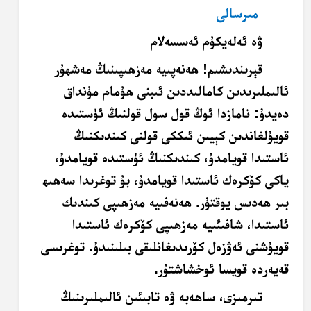
مىرسالى
ۋە ئەلەيكۇم ئەسسەلام
قېرىندىشىم! ھەنەپىيە مەزھىپىنىڭ مەشھۇر
ئالىملىرىدىن كامالىددىن ئىبنى ھۇمام مۇنداق
دەيدۇ: نامازدا ئوڭ قول سول قولنىڭ ئۈستىدە
قويۇلغاندىن كېيىن ئىككى قولنى كىندىكنىڭ
ئاستىدا قويامدۇ، كىندىكنىڭ ئۈستىدە قويامدۇ،
ياكى كۆكرەك ئاستىدا قويامدۇ، بۇ توغرىدا سەھىھ
بىر ھەدىس يوقتۇر. ھەنەفىيە مەزھىپى كىندىك
ئاستىدا، شافىئىيە مەزھىپى كۆكرەك ئاستىدا
قويۇشنى ئەۋزەل كۆرىدىغانلىقى بىلىنىدۇ. توغرىسى
قەيەردە قويسا ئوخشاشتۇر.
تىرمىزى، ساھەبە ۋە تابىئىن ئالىملىرىنىڭ