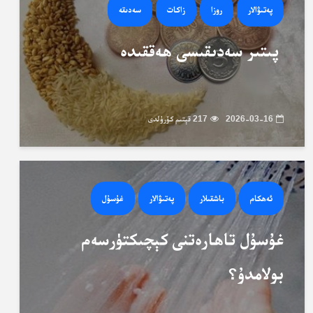
پەتىۋالار
روزا
زاكات
سەدىقە
پىتىر سەدىقىسى ھەققىدە
2026-03-16
217 قېتىم كۆرۈلدى
ئەھكام
باشقىلار
پەتىۋالار
غۇسۇل
غۇسۇل تاھارەتنى كېچىكتۈرسەم
بولامدۇ؟