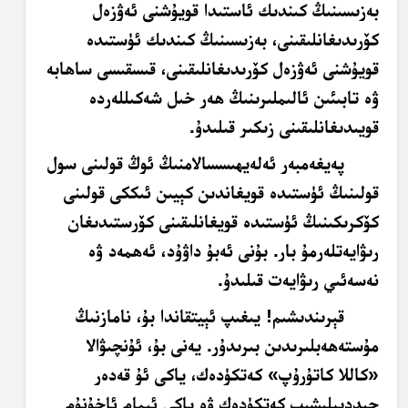
بەزىسىنىڭ كىندىك ئاستىدا قويۇشنى ئەۋزەل
كۆرىدىغانلىقىنى، بەزىسىنىڭ كىندىك ئۈستىدە
قويۇشنى ئەۋزەل كۆرىدىغانلىقىنى، قىسقىسى ساھابە
ۋە تابىئىن ئالىملىرىنىڭ ھەر خىل شەكىللەردە
قويىدىغانلىقىنى زىكىر قىلىدۇ.
پەيغەمبەر ئەلەيھىسسالامنىڭ ئوڭ قولىنى سول
قولىنىڭ ئۈستىدە قويغاندىن كېيىن ئىككى قولىنى
كۆكرىكىنىڭ ئۈستىدە قويغانلىقىنى كۆرستىدىغان
رىۋايەتلەرمۇ بار. بۇنى ئەبۇ داۋۇد، ئەھمەد ۋە
نەسەئىي رىۋايەت قىلىدۇ.
قېرىندىشىم! يىغىپ ئېيتقاندا بۇ، نامازنىڭ
مۇستەھەبلىرىدىن بىرىدۇر. يەنى بۇ، ئۇنچىۋالا
«كاللا كاتۇرۇپ» كەتكۈدەك، ياكى ئۇ قەدەر
جىددىيلىشىپ كەتكۈدەك ۋە ياكى ئىمام ئاخۇنۇم