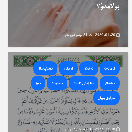
بولامدۇ؟
2026-01-20
31 قېتىم كۆرۈلدى
ئامانەت
ئەخلاق
ئەھكام
ئۇنىۋېرسال
باشقىلار
بۈگۈنكى ئايەت
تىجارەت
قەرز
نۇرلۇق بايان
...
2025-12-16
42 قېتىم كۆرۈلدى