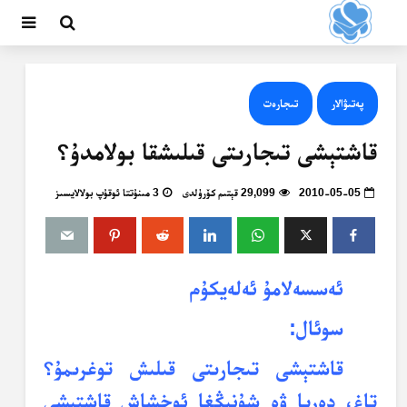
پەتىۋالار
تىجارەت
قاشتېشى تىجارىتى قىلىشقا بولامدۇ؟
2010-05-05
29,099 قېتىم كۆرۈلدى
3 مىنۇتتا ئوقۇپ بولالايسىز
ئەسسەلامۇ ئەلەيكۇم
سوئال:
قاشتېشى تىجارىتى قىلىش توغرىمۇ؟
تاغ، دەريا ۋە شۇنىڭغا ئوخشاش قاشتېشى