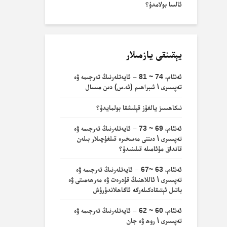
ئالسا بولامدۇ؟
يېقىنقى يازمىلار
ئەنئام، 74 ~ 81 – ئايەتلەرنىڭ تەرجىمە ۋە
تەپسىرى \ ئىبراھىم (ئە.س) دىن مىسال
نىكاھسىز يالغۇز قېلىشقا بولمايدۇ؟
ئەنئام، 69 ~ 73 – ئايەتلەرنىڭ تەرجىمە ۋە
تەپسىرى \ دىننى مەسخىرە قىلغۇچىلار بىلەن
قانداق مۇئامىلە قىلىنىدۇ؟
ئەنئام، 63 ~67 – ئايەتلەرنىڭ تەرجىمە ۋە
تەپسىرى \ ئاللاھنىڭ قۇدرەت ۋە مەرھەمىتى ۋە
باتىل ئېتىقادكىلەرگە ئاگاھلاندۇرۇش
ئەنئام، 60 ~ 62 – ئايەتلەرنىڭ تەرجىمە ۋە
تەپسىرى \ روھ ۋە جان