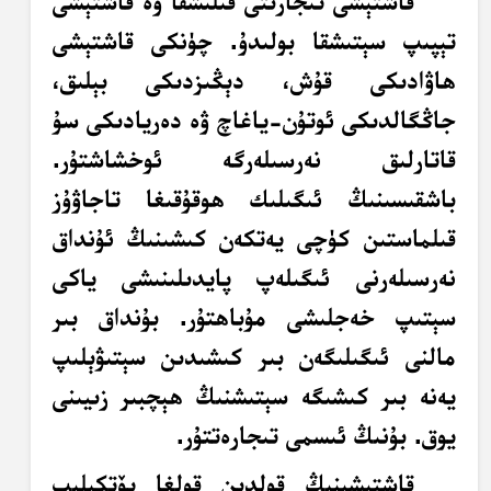
قاشتېشى تىجارىتى قىلىشقا ۋە قاشتېشى
تېپىپ سېتىشقا بولىدۇ. چۈنكى قاشتېشى
ھاۋادىكى قۇش، دېڭىزدىكى بېلىق،
جاڭگالدىكى ئوتۇن-ياغاچ ۋە دەريادىكى سۇ
قاتارلىق نەرسىلەرگە ئوخشاشتۇر.
باشقىسىنىڭ ئىگىلىك ھوقۇقىغا تاجاۋۇز
قىلماستىن كۈچى يەتكەن كىشىنىڭ ئۇنداق
نەرسىلەرنى ئىگىلەپ پايدىلىنىشى ياكى
سېتىپ خەجلىشى مۇباھتۇر. بۇنداق بىر
مالنى ئىگىلىگەن بىر كىشىدىن سېتىۋېلىپ
يەنە بىر كىشىگە سېتىشنىڭ ھېچبىر زىيىنى
يوق. بۇنىڭ ئىسمى تىجارەتتۇر.
قاشتېشىنىڭ قولدىن قولغا يۆتكىلىپ