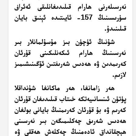
نەرسىلەرنى ھارام قىلىدىغانلىقى ئەئراف
سۈرىسىنىڭ 157- ئايىتىدە ئېنىق بايان
قىلىنىدۇ.
شۇنىڭ ئۈچۈن بىز مۇسۇلمانلار بىر
نەرسىنىڭ ھارام ئىكەنلىكىنى قۇرئان
كەرىمدىن ۋە ھەدىس شەرىفتىن ئۆگىنىشىمىز
لازىم.
ھەر زامانغا، ھەر ماكانغا شۇنداقلا
پۈتۈن ئىنسانىيەتكە خىتاب قىلىدىغان قۇرئان
كەرىم ۋە بۇ قۇرئان كەرىمنىڭ بايانى بولغان
ھەدىس شەرىف چەكلىمىگەن بىر نەرسىنى
ھېچقانداق ئادەمنىڭ چەكلەش ھەققى ۋە