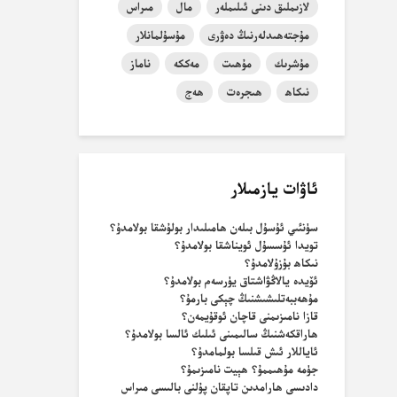
لازىملىق دىنى ئىلىملەر
مال
مىراس
مۇجتەھىدلەرنىڭ دەۋرى
مۇسۇلمانلار
مۇشرىك
مۇھىت
مەككە
ناماز
نىكاھ
ھىجرەت
ھەج
ئاۋات يازمىلار
سۈنئىي ئۇسۇل بىلەن ھامىلىدار بولۇشقا بولامدۇ؟
تويدا ئۇسسۇل ئويناشقا بولامدۇ؟
نىكاھ بۇزۇلامدۇ؟
ئۆيدە يالاڭۋاشتاق يۈرسەم بولامدۇ؟
مۇھەببەتلىشىشنىڭ چېكى بارمۇ؟
قازا نامىزىمنى قاچان ئوقۇيمەن؟
ھاراقكەشنىڭ سالىمىنى ئىلىك ئالسا بولامدۇ؟
ئاياللار ئىش قىلسا بولمامدۇ؟
جۈمە مۇھىممۇ؟ ھېيت نامىزىمۇ؟
دادىسى ھارامدىن تاپقان پۇلنى بالىسى مىراس