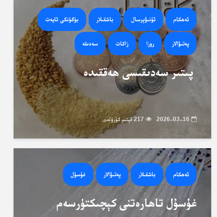
ئەھكام
ئۇنىۋېرسال
باشقىلار
بۈگۈنكى ئايەت
پەتىۋالار
روزا
زاكات
سەدىقە
پىتىر سەدىقىسى ھەققىدە
2026-03-16
217 قېتىم كۆرۈلدى
ئەھكام
باشقىلار
پەتىۋالار
غۇسۇل
غۇسۇل تاھارەتنى كېچىكتۈرسەم