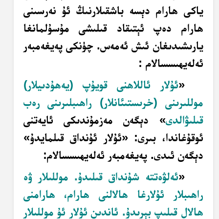
ياكى ھارام دېسە باشقىلارنىڭ ئۇ نەرسىنى
ھارام دەپ ئېتىقاد قىلىشى مۇسۇلمانغا
يارىشىدىغان ئىش ئەمەس. چۈنكى پەيغەمبەر
ئەلەيھىسسالام :
«
ئۇلار ئاللاھنى قويۇپ (يەھۇدىيلار)
موللىرىنى (خرىستىئانلار) راھىبلىرىنى رەب
قىلىۋالدى
» دېگەن مەزمۇندىكى ئايەتنى
ئوقۇغاندا، بىرى: «ئۇلار ئۇنداق قىلمايدۇ»
دېگەن ئىدى. پەيغەمبەر ئەلەيھىسسالام:
«
ئەلۋەتتە شۇنداق قىلىدۇ. موللىلار ۋە
راھىبلار ئۇلارغا ھالالنى ھارام، ھارامنى
ھالال قىلىپ بېرىدۇ. ئاندىن ئۇلار ئۇ موللىلار