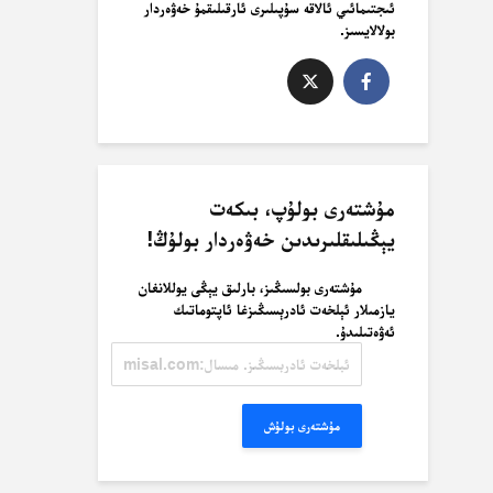
ئىجتىمائىي ئالاقە سۇپىلىرى ئارقىلىقمۇ خەۋەردار
بولالايسىز.
مۇشتەرى بولۇپ، بىكەت
يېڭىلىقلىرىدىن خەۋەردار بولۇڭ!
مۇشتەرى بولسىڭىز، بارلىق يېڭى يوللانغان
يازمىلار ئېلخەت ئادرېسىڭىزغا ئاپتوماتىك
ئەۋەتىلىدۇ.
ئېلخەت
ئادرېسىڭىز.
مىسال:
misal@misal.com
مۇشتەرى بولۇش