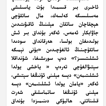
ئاخىرى بىر قىسمىدا بۇت ياسىلىشى
مەسىلىسىگە كەلسەك، مال ساتقۇچى
ھېچقاچان ساتقان مېلىنىڭ ئاقىۋىتىدىن
جاۋابكار ئەمەس. ئەگەر بۇنداق بىر ئىش
بولىدىغان بولسا، ھەرقانداق سودىدا
ساتقۇچىنىڭ ئالغۇچىدىن «بۇنى نېمىگە
ئىشلىتىسىز؟» دەپ سورىشىغا، شۇنداقلا
سېتىۋالغۇچى تەرەپ «
ياخشى يولدا
ئىشلىتىمەن» دېسە مېلىنى ئۇنىڭغا سېتىشى،
ئەگەر «يامان يولدا ئىشلىتىمەن» دېسە
مېلىنى ئۇنىڭغا ساتماسلىقى شەرت
قىلىناتتى. ھالبۇكى دىنىمىزدا بۇنداق