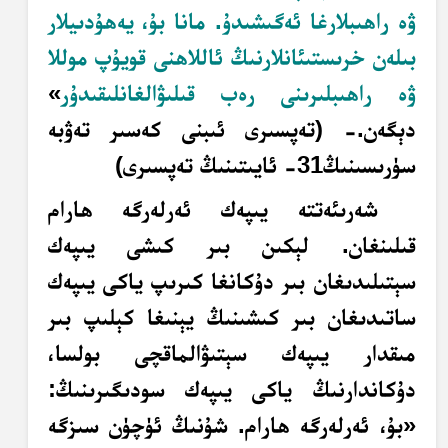
ۋە راھىبلارغا ئەگىشىدۇ. مانا بۇ، يەھۇدىيلار
بىلەن خرىستىئانلارنىڭ ئاللاھنى قويۇپ موللا
ۋە راھىبلىرىنى رەب قىلىۋالغانلىقىدۇر
»
دېگەن.- (تەپسىرى ئىبنى كەسىر تەۋبە
سۈرىسىنىڭ31- ئايىتىنىڭ تەپسىرى)
شەرىئەتتە يىپەك ئەرلەرگە ھارام
قىلىنغان. لېكىن بىر كىشى يىپەك
سېتىلىدىغان بىر دۇكانغا كىرىپ ياكى يىپەك
ساتىدىغان بىر كىشىنىڭ يېنىغا كېلىپ بىر
مىقدار يىپەك سېتىۋالماقچى بولسا،
دۇكاندارنىڭ ياكى يىپەك سودىگىرىنىڭ:
«بۇ، ئەرلەرگە ھارام. شۇنىڭ ئۈچۈن سىزگە