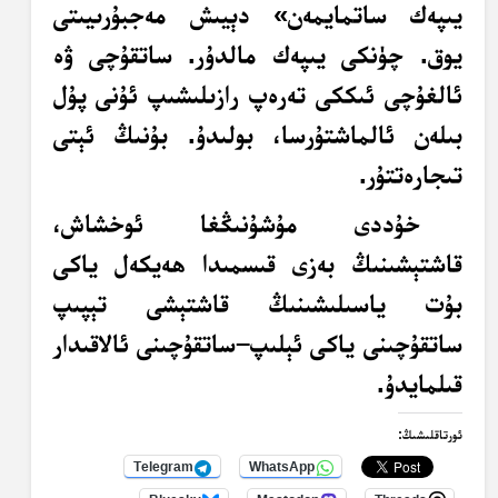
يىپەك ساتمايمەن» دېيىش مەجبۇرىيىتى
يوق. چۈنكى يىپەك مالدۇر. ساتقۇچى ۋە
ئالغۇچى ئىككى تەرەپ رازىلىشىپ ئۇنى پۇل
بىلەن ئالماشتۇرسا، بولىدۇ. بۇنىڭ ئېتى
تىجارەتتۇر.
خۇددى مۇشۇنىڭغا ئوخشاش،
قاشتېشىنىڭ بەزى قىسمىدا ھەيكەل ياكى
بۇت ياسىلىشىنىڭ قاشتېشى تېپىپ
ساتقۇچىنى ياكى ئېلىپ–ساتقۇچىنى ئالاقىدار
قىلمايدۇ.
ئورتاقلىشىڭ:
Telegram
WhatsApp