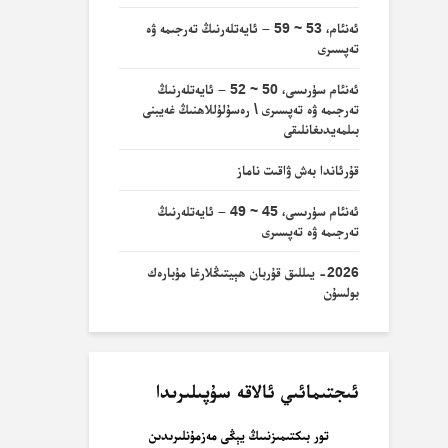
ئەنئام، 53 ~ 59 – ئايەتلەرنىڭ تەرجىمە ۋە
تەپسىرى
ئەنئام سۈرىسى، 50 ~ 52 – ئايەتلەرنىڭ
تەرجىمە ۋە تەپسىرى \ رەسۇلۇللاھنىڭ غەيبنى
بىلمەيدىغانلىقى
قۇرئاندا بەش ۋاقىت ناماز
ئەنئام سۈرىسى، 45 ~ 49 – ئايەتلەرنىڭ
تەرجىمە ۋە تەپسىرى
2026- يىللىق قۇربان ھېيتىڭلارغا مۇبارەك
بولسۇن
ئىجتىمائىي ئالاقە سۇپىلىرىدا
تور بىكتىمىزنىىڭ يېڭى مەزمۇنلىرىدىن