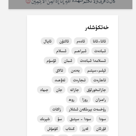
خەتكۈشلەر
ئاتا-ئانا
ئادەم
ئالتۇن
ئايال
ئىبادەت
ئىبراھىم
ئىسلام
ئىسلامدا ئىبادەت
ئىمان
ئۆسۈم
ئېلىم-سېتىم
بەدەن
تالاق
تاھارەت
تىجارەت
تەۋھىد
جازانىخورلۇق
جازانە
جان
جىھاد
رامىزان
روزا
روھ
رۇخسەت بېرىلگەن ئىشلار
زاكات
سودا
سودا - سېتىق
سۇ
شېرىك
قۇرئان
قەرز
كىتاب
كۈمۈش