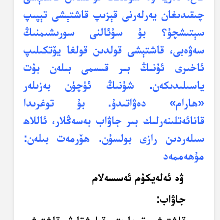
چىقىدىغان يەرلەرنى قېزىپ قاشتېشى تېپىپ
سېتىشچۇ؟ بۇ سۇئالنى سورىشىمنىڭ
سەۋەبى، قاشتېشى قولدىن قولغا يۆتكىلىپ
ئاخىرى ئۇنىڭ بىر قىسمى بىلەن بۇت
ياسىلىدىكەن. شۇنىڭ ئۈچۈن بەزىلەر
«ھارام» دەۋاتىدۇ. بۇ توغرىدا
قانائەتلىنەرلىك بىر جاۋاب بەسەڭلار، ئاللاھ
سىلەردىن رازى بولسۇن. ھۆرمەت بىلەن:
مۇھەممەد
ۋە ئەلەيكۇم ئەسسەلام
جاۋاب: