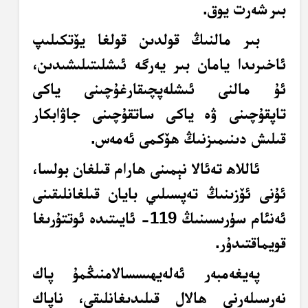
بىر
شەرت يوق.
بىر مالنىڭ قولدىن قولغا يۆتكىلىپ
ئاخىرىدا يامان بىر يەرگە ئىشلىتىلىشىدىن،
ئۇ مالنى ئىشلەپچىقارغۇچىنى ياكى
تاپقۇچىنى ۋە
ياكى ساتقۇچىنى جاۋابكار
قىلىش دىنىمىزنىڭ ھۆكمى ئەمەس.
ئاللاھ تەئالا نېمىنى ھارام قىلغان بولسا،
ئۇنى ئۆزىنىڭ تەپسىلىي بايان قىلغانلىقىنى
ئەنئام سۈرىسىنىڭ 119- ئايىتىدە ئوتتۇرىغا
قويماقتىدۇر.
پەيغەمبەر ئەلەيھىسسالامنىڭمۇ پاك
نەرسىلەرنى ھالال قىلىدىغانلىقى، ناپاك