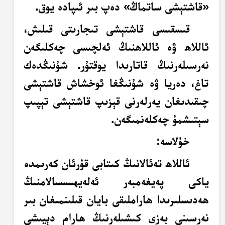
«قاشتېشى ساتماڭ» دەپ بىر ئىپادە يوق.
قىسقىسى قاشتېشى تىجارىتى قىلىش،
ئاللاھ ۋە ئاللاھنىڭ ئەلچىسى چەكلىگەن
نەرسىلەرنىڭ قاتارىدا يوقتۇر. شۇنىڭدەك
تاغ، دەريا ۋە شۇنىڭغا ئوخشاش قاشتېشى
چىقىدىغان يەرلەرنى قېزىپ قاشتېشى تېپىپ
سېتىشمۇ چەكلەنمىگەن.
خۇلاسە:
ئاللاھ تەئالانىڭ كىتابى قۇرئان كەرىمدە
ياكى پەيغەمبەر ئەلەيھىسسالامنىڭ
ھەدىسلىرىدا ھاراملىقى بايان قىلىنمىغان بىر
نەرسىنى بەزى كىشىلەرنىڭ ھارام دېيىشى