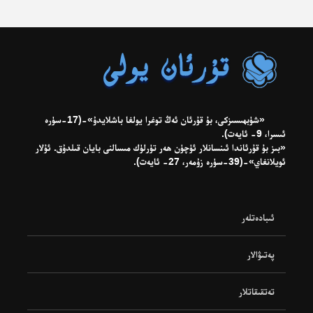
«شۈبھىسىزكى، بۇ قۇرئان ئەڭ توغرا يولغا باشلايدۇ»-(17-سۈرە
ئىسرا، 9- ئايەت).
«بىز بۇ قۇرئاندا ئىنسانلار ئۈچۈن ھەر تۈرلۈك مىسالنى بايان قىلدۇق. ئۇلار
ئويلانغاي»-(39-سۈرە زۇمەر، 27- ئايەت).
ئىبادەتلەر
پەتىۋالار
تەتقىقاتلار