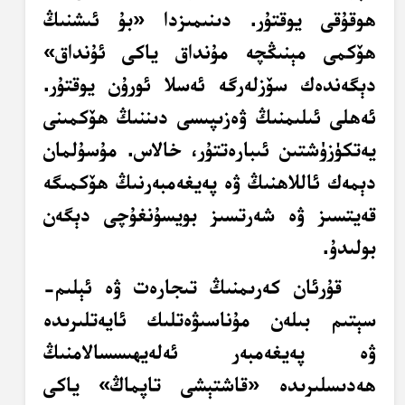
ھوقۇقى يوقتۇر. دىنىمىزدا «بۇ ئىشنىڭ
ھۆكمى مېنىڭچە مۇنداق ياكى ئۇنداق»
دېگەندەك سۆزلەرگە ئەسلا ئورۇن يوقتۇر.
ئەھلى ئىلىمنىڭ ۋەزىپىسى دىننىڭ ھۆكمىنى
يەتكۈزۈشتىن ئىبارەتتۇر، خالاس.
مۇسۇلمان
دېمەك ئاللاھنىڭ ۋە پەيغەمبەرنىڭ ھۆكمىگە
قەيتسىز ۋە شەرتسىز بويسۇنغۇچى دېگەن
بولىدۇ.
قۇرئان كەرىمنىڭ تىجارەت ۋە ئېلىم-
سېتىم بىلەن مۇناسىۋەتلىك ئايەتلىرىدە
ۋە پەيغەمبەر ئەلەيھىسسالامنىڭ
ھەدىسلىرىدە «قاشتېشى تاپماڭ» ياكى