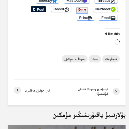
Bluesky
Mastodon
Threads
Reddit
Nextdoor
Print
Email
Like this:
Loading…
تىجارەت
سودا
سودا - سېتىق
تېلېۋىزور رېمونت قىلىش
ئەر-خوتۇن ھەقلىرى
گۇناھمۇ؟
بۇلارنىمۇ ياقتۇرىشىڭىز مۇمكىن