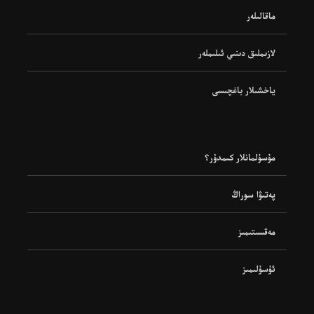
ماقالىلەر
لازىملىق دىنىي ئىلىملەر
ياخشىلار باغچىسى
مۇسۇلمانلار كىمدۇر؟
پەتىۋا سوراڭ
مەقسىتىمىز
ئۇسۇلىمىز