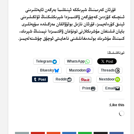
قۇرئان كەرىمنىڭ شېرىككە ئېنىقلىما بەرگەن ئايەتلىرىنى
ئىنچىكە كۆزدىن كەچۈرگەن ۋاقتىمىزدا شېرىكلىكنىڭ ئۈلگىلىرىنى
ئېنىق كۆرەلەيمىز، قۇرئان نازىل بولۇۋاتقان مەزگىلدە سۈپەتلىرى
بايان قىلىنغان مۇشرىكلارنى تونۇغان ۋاقتىمىزدا نېمىنىڭ شېرىك،
كىمنىڭ مۇشرىك بولىدىغانلىقىنى ناھايىتى ئوچۇق چۈشىنەلەيمىز.
ئورتاقلىشىڭ:
Telegram
WhatsApp
Bluesky
Mastodon
Threads
Reddit
Nextdoor
Print
Email
Like this:
Loading…