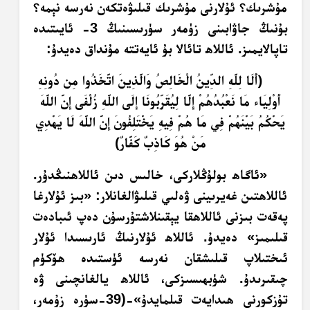
مۇشرىك؟ ئۇلارنى مۇشرىك قىلىۋەتكەن نەرسە نېمە؟
بۇنىڭ جاۋابىنى زۈمەر سۈرىسىنىڭ 3- ئايىتىدە
تاپالايمىز. ئاللاھ تائالا بۇ ئايەتتە مۇنداق دەيدۇ:
﴿أَلَا لِلَّهِ الدِّينُ الْخَالِصُ وَالَّذِينَ اتَّخَذُوا مِن دُونِهِ
أَوْلِيَاء مَا نَعْبُدُهُمْ إِلَّا لِيُقَرِّبُونَا إِلَى اللَّهِ زُلْفَى إِنَّ اللَّهَ
يَحْكُمُ بَيْنَهُمْ فِي مَا هُمْ فِيهِ يَخْتَلِفُونَ إِنَّ اللَّهَ لَا يَهْدِي
مَنْ هُوَ كَاذِبٌ كَفَّارٌ﴾
«ئاگاھ بولۇڭلاركى، خالىس دىن ئاللاھنىڭدۇر.
ئاللاھتىن غەيرىينى ۋەلىي قىلىۋالغانلار: «بىز ئۇلارغا
پەقەت بىزنى ئاللاھقا يېقىنلاشتۇرسۇن دەپ ئىبادەت
قىلىمىز» دەيدۇ. ئاللاھ ئۇلارنىڭ ئارىسىدا ئۇلار
ئىختىلاپ قىلىشقان نەرسە ئۈستىدە ھۆكۈم
چىقىرىدۇ. شۈبھىسىزكى، ئاللاھ يالغانچىنى ۋە
تۇزكورنى ھىدايەت قىلمايدۇ»-(‏39-سۈرە زۇمەر،