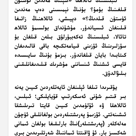
قىلغىنىڭ بۇمۇ؟ بۇنىڭ نېمىسىنى دەپ مەندىن
ئۈستۈن قىلدىڭ؟» دېيىشى، ئاللاھنىڭ زاتىغا
قىلىنغان ئىسياندۇر. مۇشۇنداق بولسىمۇ ئاللاھ
تائالا، ئىبلىسنىڭ تەكەببۇرلۇق بىلەن قىلغان بۇ
سۆزلىرىنىڭ ئۆزىنى قىيامەتكىچە باقى قالىدىغان
كىتابىدا بايان قىلغاندۇر. بىزمۇ بۇنىڭ سايىسىدە
قايسى ئىشنىڭ ئىنساننى مۇشرىك قىلىدىغانلىقىنى
بىلىۋالدۇق.
يۇقىرىدا تىلغا ئېلىنغان ئايەتلەردىن كىيىن يەنە
بىر قىتىم شۇنى ئەسكەرتىپ قۇيايلىكى؛ ئىبلىس،
ئاللاھقا ۋە ئۆلۈمدىن كىيىن قايتا تىرىلىشقا
ئىشىنەتتى. ئۆزىمۇ پەرىشتىلەردىن بولغانلىقى ئۈچۈن
مەلەكلەر (پەرىشتىلەر)نىڭ بارلىقىغا بولغان ئىمانى
شەكسىز بار. ئۇ ۋاقىتتا ئىماننىڭ شەرتلىرىدىن بىرى