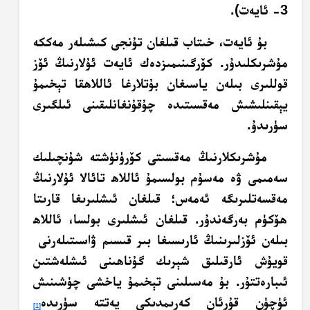
3- ئايەت).
بۇ ئايەت، خىتاب قىلغان تۇنجى كىشىلەر مەككە
مۇشرىكلىدۇر. كۆرگىنىمىزدەك ئايەت ئۇلارنىڭ ئۆز
قوللىرى بىلەن ياسىغان بۇتلارغا ئاللاھقا تېخىمۇ
يېقىنلىشىش مەقسىتىدە چۇقۇنغانلىقىنى ئىلگىرى
سۈرىدۇ.
مۇشرىكلارنىڭ مەقسىتى كۆرۈنۈشتە شۇنچىلىك
سەمىمى ۋە مەسۇم بولسىمۇ ئاللاھ تائالا ئۇلارنىڭ
مەقسەتلىرىگە ئەمەس؛ قىلغان ئىشلىرىغا قارىتا
ھۆكۈم بەرگەندۇر. قىلغان ئىشلىرى بولسا، ئاللاھ
بىلەن ئۆزلىرىنىڭ ئارىسىغا بىر قىسىم ۋاسىتىلەرنى
قويۇش ئارقىلىق شېرىك گۇناھىنى ئىشلەشتىن
ئىبارەتتۇر. بۇ مەسىلىنى تېخىمۇ ياخشى چۈشىنىش
ئۈچۈن قۇرئان كەرىمدىكى يەتتە سۈرىدە
[1]