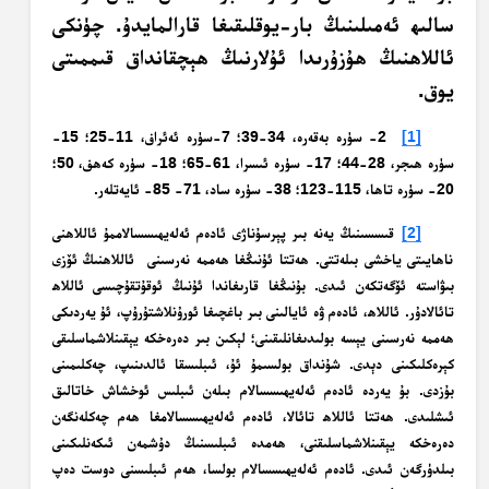
سالىھ ئەمىلىنىڭ بار-يوقلىقىغا قارالمايدۇ. چۈنكى
ئاللاھنىڭ ھۇزۇرىدا ئۇلارنىڭ ھېچقانداق قىممىتى
يوق.
[1]
2- سۈرە بەقەرە، 34-39؛ 7-سۈرە ئەئراف، 11-25؛ 15-
سۈرە ھىجر، 28-44؛ 17- سۈرە ئىسرا، 61-65؛ 18- سۈرە كەھف، 50؛
20- سۈرە تاھا، 115-123؛ 38- سۈرە ساد، 71- 85- ئايەتلەر.
[2]
قىسسىنىڭ يەنە بىر پېرسۇناژى ئادەم ئەلەيھىسسالاممۇ ئاللاھنى
ناھايىتى ياخشى بىلەتتى. ھەتتا ئۇنىڭغا ھەممە نەرسىنى ئاللاھنىڭ ئۆزى
بىۋاستە ئۆگەتكەن ئىدى. بۇنىڭغا قارىغاندا ئۇنىڭ ئوقۇتقۇچىسى ئاللاھ
تائالادۇر. ئاللاھ، ئادەم ۋە ئايالىنى بىر باغچىغا ئورۇنلاشتۇرۇپ، ئۇ يەردىكى
ھەممە نەرسىنى يېسە بولىدىغانلىقىنى؛ لېكىن بىر دەرەخكە يېقىنلاشماسلىقى
كېرەكلىكىنى دېدى. شۇنداق بولسىمۇ ئۇ، ئىبلىسقا ئالدىنىپ، چەكلىمىنى
بۇزدى. بۇ يەردە ئادەم ئەلەيھىسسالام بىلەن ئىبلىس ئوخشاش خاتالىق
ئىشلىدى. ھەتتا ئاللاھ تائالا، ئادەم ئەلەيھىسسالامغا ھەم چەكلەنگەن
دەرەخكە يېقىنلاشماسلىقنى، ھەمدە ئىبلىسنىڭ دۇشمەن ئىكەنلىكىنى
بىلدۈرگەن ئىدى. ئادەم ئەلەيھىسسالام بولسا، ھەم ئىبلىسنى دوست دەپ