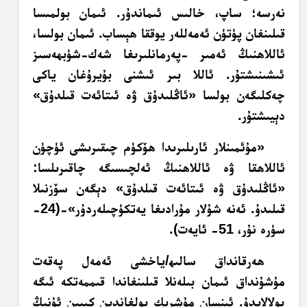
نەرسە؛ ساپ، خالىس ئىماندۇر. ئىمان بولمىسا
قىلىنغان پۈتۈن ئەمەللەر يوققا ھېساب. ئىمان بولسا،
ئاللاھنىڭ ئەمىر -پەرمانلىرىغا شەك-شۈبھەسىز
ئىشىنىشتۇر. ئاللا بىر ئىشنى بۇيرۇغان ياكى
چەكلىگەن بولسا «ئاڭلىدۇق ۋە ئىتائەت قىلدۇق»
دېيىشتۇر.
«مۇئمىنلار ئارىلىرىدا ھۆكۈم چىقىرىشى ئۈچۈن
ئاللاھقا ۋە ئاللاھنىڭ ئەلچىسىگە چاقىرىلسا:
«ئاڭلىدۇق ۋە ئىتائەت قىلدۇق» دېگەن سۆزنىلا
قىلىدۇ. ئەنە شۇلار مۇرادىغا يەتكۈچىلەردۇر»-(‏24-
سۈرە نۇر، 51- ئايەت).
ھەرقانداق سالىھ/ياخشى ئەمەل پەقەت
مۇشۇنداق ئىمان بىلەنلا قىلىنغاندا قىممەتكە ئىگە
بولالايدۇ. ئىنسان مۇشرىك بولغاندىن كىيىن ئۇنىڭ