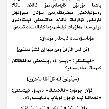
باشقا نۇرغۇن ئايەتلەردىمۇ ئاللاھ تائالا
رەسۇلۇللاھنى مۇشرىكلەردىن سۇئال سورۇتۇش
ئارقىلىق ئۇلارنىڭ ئاللاھ ھەققىدىكى ئېتىقادلىرى
توغرىسىدا مەلۇمات ئېلىشىمىزغا كاپالەتلىك قىلىدۇ.
مۇناسىۋەتلىك ئايەتلەر مۇنداق:
﴿قُل لِّمَنِ الْأَرْضُ وَمَن فِيهَا إِن كُنتُمْ تَعْلَمُونَ﴾
«ئېيتقىنكى: «زېمىن ۋە زېمىندىكى مەخلۇقاتلار
كىمنىڭ، بىلەمسىلەر؟
﴿سَيَقُولُونَ لِلَّهِ قُلْ أَفَلَا تَذَكَّرُونَ﴾
ئۇلار چوقۇم: «ئاللاھنىڭ» دەيدۇ. ئېيتقىنكى:
«ئۇنداقتا نېمە ئۈچۈن ئويلاپ باقمايسىلەر؟».
﴿قُلْ مَن رَّبُّ السَّمَاوَاتِ السَّبْعِ وَرَبُّ الْعَرْشِ