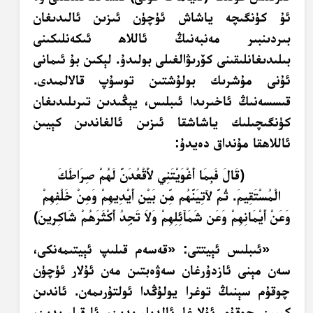
ئۇ كۈنگىچە ياشاش ئۈچۈن ئىزىن ئالىدىغان
بىردىنبىر مەنبەنىڭ ئاللاھ ئىكەنلىكىنى
بىلىدىغانلىقىنى كۆرىۋالغىلى بولىدۇ. لېكىن بۇ ئىمانى
ئۇنى مۇشرىك بولۇشتىن توسۇپ قالالمىدى.
قىسسەنىڭ ئاخىرىدا ئىبلىس، يېڭىدىن تىرىلىدىغان
كۈنگىچىلىك ياشاشقا ئىزىن ئالغاندىن كېيىن
ئاللاھقا مۇنداق دەيدۇ:
﴿قَالَ فَبِمَا أَغْوَيْتَنِي لأَقْعُدَنَّ لَهُمْ صِرَاطَكَ
الْمُسْتَقِيمَ. ثُمَّ لآتِيَنَّهُم مِّن بَيْنِ أَيْدِيهِمْ وَمِنْ خَلْفِهِمْ
وَعَنْ أَيْمَانِهِمْ وَعَن شَمَآئِلِهِمْ وَلاَ تَجِدُ أَكْثَرَهُمْ شَاكِرِينَ﴾
«ئىبلىس ئېيتتى: «قەسەم قىلىپ ئېيتىمەنكى،
سەن مېنى ئازدۇرغان سەۋەبتىن مەن ئۇلار ئۈچۈن
چوقۇم سېنىڭ توغرا يولۇڭدا ئولتۇرىمەن. ئاندىن
كېيىن چوقۇم ئۇلارغا ئالدىلىرىدىن، ئارقىلىرىدىن،