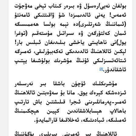
بولغان نەبى/رەسۇل ۋە بىرەر كىتاب تېخى مەۋجۇت
ئەمەس! يەنى ئالدىمىزدا شۇ ۋاقىتتىكى ئامەنتۇ
(ئىماننىڭ شەرتلىرى)دە نېمە بولسا ھەممىسىگە
ئىمان كەلتۈرگەن ۋە سىراتىل مۇستەقىم (توغرا
يول)نى ناھايىتى ياخشى بىلىدىغان ئىبلىس بار!
لېكىن ئاللاھنىڭ ئالدىدىكى تەكەببۇرلىقى، ئەمىرگە
ئىتائەتسىزلىكى ئۇنىڭ مۇشرىك بولۇشىغا يېتىپ
ئاشقاندۇر.
[2]
مۇشرىكلىك ئۈچۈن باشقا بىر نەرسىلەر
ئىزدەشكە كېرەك يوق. مانا بۇ سەۋەبتىن ئاللاھنىڭ
ئەمىر-پەرمانلىرىنى ئىجرا قىلىشتىن باش تارتىپ
باھالاپ ھېسابلاشقاندىن كېيىن ھېچكىمنىڭ
ئەمىلىگە، ئىبادىتىگە، ئەخلاقىغا قارالمايدۇ.
ئاللاھنىڭ بىر ئەمرىنى بىرىلىرى بۈگۈننىڭ