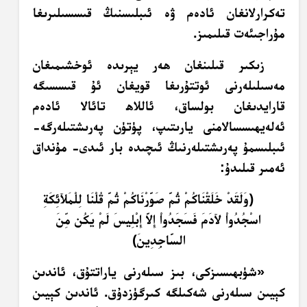
تەكرارلانغان ئادەم ۋە ئىبلىسنىڭ قىسسىلىرىغا
مۇراجىئەت قىلىمىز.
زىكىر قىلىنغان ھەر يېرىدە ئوخشىمىغان
مەسىلىلەرنى ئوتتۇرىغا قويغان ئۇ قىسسىگە
قارايدىغان بولساق، ئاللاھ تائالا ئادەم
ئەلەيھىسسالامنى يارىتىپ، پۈتۈن پەرىشتىلەرگە-
ئىبلىسمۇ پەرىشتىلەرنىڭ ئىچىدە بار ئىدى- مۇنداق
ئەمىر قىلىدۇ:
﴿وَلَقَدْ خَلَقْنَاكُمْ ثُمَّ صَوَّرْنَاكُمْ ثُمَّ قُلْنَا لِلْمَلآئِكَةِ
اسْجُدُواْ لآدَمَ فَسَجَدُواْ إِلاَّ إِبْلِيسَ لَمْ يَكُن مِّنَ
السَّاجِدِينَ﴾
«شۈبھىسىزكى، بىز سىلەرنى ياراتتۇق، ئاندىن
كېيىن سىلەرنى شەكىلگە كىرگۈزدۇق. ئاندىن كېيىن