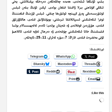
بىلىپ ئۇنىڭغا ئىشەندى، ھەمدە چەكلەنگەن دەرەخكە يېقىنلاشتى. يەنى
ئىككى گۇناھنى بىرلا ۋاقىتتا قىلغان بولدى. لېكىن ئۇنىڭ بىلەن ئىبلىس
ئوتتۇرىسىدىكى پەرق كېيىنچە ئوتتۇرىغا چىقتى. ئىبلىس ئۆزىنىڭ قىلغىنىنىڭ
توغرا ئىكەنلىكىنى ئىسپاتلاشقا تىرىشتى، بويۇنتاۋلىق قىلدى، ھاكاۋۇرلۇق
قىلدى، ھۇزۇردىن قوغلاندى ۋە شەيتان بولدى؛ ئادەم ئەلەيھىسسالام بولسا
قىلمىشىنىڭ خاتا ئىكەنلىكىنى چۈشەندى ۋە دەرھال تەۋبە قىلدى، ئاللاھمۇ
ئۇنى مەغفىرەت قىلدى. قاراڭ: 7-سۈرە ئەئراف، 11-25-ئايەتلەر.
ئورتاقلىشىڭ:
Telegram
WhatsApp
Bluesky
Mastodon
Threads
Reddit
Nextdoor
Print
Email
Like this:
Loading…