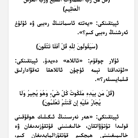
الْعَظِيمِ﴾
ئېيتقىنكى: «يەتتە ئاسماننىڭ رەببى ۋە ئۇلۇغ
ئەرشنىڭ رەببى كىم؟».‏
﴿سَيَقُولُونَ لِلَّهِ قُلْ أَفَلَا تَتَّقُونَ﴾
ئۇلار چوقۇم: «ئاللاھ» دەيدۇ. ئېيتقىنكى:
«ئۇنداقتا نېمە ئۈچۈن ئاللاھقا تەقۋادارلىق
قىلمايسىلەر؟».‏
﴿قُلْ مَن بِيَدِهِ مَلَكُوتُ كُلِّ شَيْءٍ وَهُوَ يُجِيرُ وَلَا
يُجَارُ عَلَيْهِ إِن كُنتُمْ تَعْلَمُونَ﴾
ئېيتقىنكى: «ھەر نەرسىنىڭ ئىگىلىك ھوقۇقىنى
قولىدا تۇتۇۋاتقان، خالىغىنىنى قۇتقۇزىدىغان ۋە
خالىمىغىنىنى ھېچكىم قۇتقۇزالمايدىغان كىم،