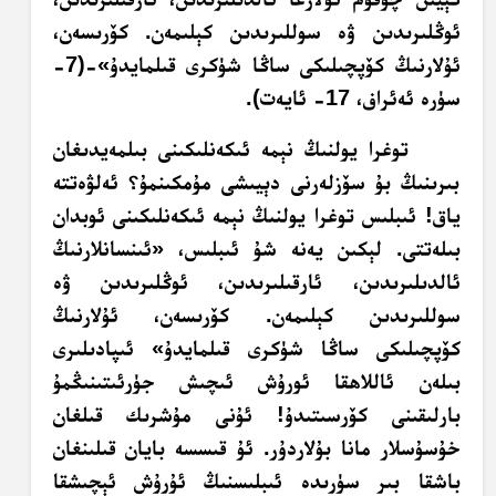
ئوڭلىرىدىن ۋە سوللىرىدىن كېلىمەن. كۆرىسەن،
ئۇلارنىڭ كۆپچىلىكى ساڭا شۈكرى قىلمايدۇ»-(‏7-
سۈرە ئەئراف، 17- ئايەت).
توغرا يولنىڭ نېمە ئىكەنلىكىنى بىلمەيدىغان
بىرىنىڭ بۇ سۆزلەرنى دېيىشى مۇمكىنمۇ؟ ئەلۋەتتە
ياق! ئىبلىس توغرا يولنىڭ نېمە ئىكەنلىكىنى ئوبدان
بىلەتتى. لېكىن يەنە شۇ ئىبلىس، «ئىنسانلارنىڭ
ئالدىلىرىدىن، ئارقىلىرىدىن، ئوڭلىرىدىن ۋە
سوللىرىدىن كېلىمەن. كۆرىسەن، ئۇلارنىڭ
كۆپچىلىكى ساڭا شۈكرى قىلمايدۇ» ئىپادىلىرى
بىلەن ئاللاھقا ئورۇش ئىچىش جۈرئىتىنىڭمۇ
بارلىقىنى كۆرسىتىدۇ! ئۇنى مۇشرىك قىلغان
خۇسۇسلار مانا بۇلاردۇر. ئۇ قىسسە بايان قىلىنغان
باشقا بىر سۈرىدە ئىبلىسنىڭ ئۇرۇش ئېچىشقا