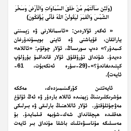
﴿وَلَئِن سَأَلْتَهُم مَّنْ خَلَقَ السَّمَاوَاتِ وَالْأَرْضَ وَسَخَّرَ
الشَّمْسَ وَالْقَمَرَ لَيَقُولُنَّ اللَّهُ فَأَنَّى يُؤْفَكُونَ﴾
« ئەگەر ئۇلاردىن: «ئاسمانلارنى ۋە زېمىننى
ياراتقان، قۇياشنى ۋە ئاينى بويسۇندۇرغان
كىمدۇر؟» دەپ سورىساڭ، ئۇلار چوقۇم: «ئاللاھ»
دەيدۇ. شۇنداق تۇرۇقلۇق ئۇلار قانداقمۇ بۇرۇلۇپ
كېتىدىغاندۇ؟»-(29-سۈرە ئەنكەبۇت، 61-
ئايەت).
ئايەتتىن كۆرگىنىمىزدەك، مەككە
مۇشرىكلىرىنىڭ زېھنىدە ئاللاھ باردۇر ۋە ئەڭ ئۇلۇغ
مەۋجۇتلۇقتۇر. ئۇلار ئاللاھنىڭ بارلىقى ۋە بىرلىكى
ھەققىدە ھېچقانداق شەك-شۈبھە قىلمايدۇ. بۇ
مەسىلىگە مۇناسىۋەتلىك باشقا مۇنداق بىر ئايەت