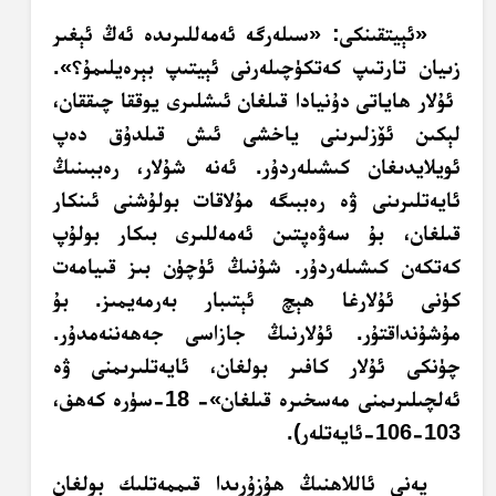
«ئېيتقىنكى: «سىلەرگە ئەمەللىرىدە ئەڭ ئېغىر
زىيان تارتىپ كەتكۈچىلەرنى ئېيتىپ بېرەيلىمۇ؟».
ئۇلار ھاياتى دۇنيادا قىلغان ئىشلىرى يوققا چىققان،
لېكىن ئۆزلىرىنى ياخشى ئىش قىلدۇق دەپ
ئويلايدىغان كىشىلەردۇر. ئەنە شۇلار، رەببىنىڭ
ئايەتلىرىنى ۋە رەببىگە مۇلاقات بولۇشنى ئىنكار
قىلغان، بۇ سەۋەپتىن ئەمەللىرى بىكار بولۇپ
كەتكەن كىشىلەردۇر. شۇنىڭ ئۈچۈن بىز قىيامەت
كۈنى ئۇلارغا ھېچ ئېتىبار بەرمەيمىز.‏ بۇ
مۇشۇنداقتۇر. ئۇلارنىڭ جازاسى جەھەننەمدۇر.
چۈنكى ئۇلار كافىر بولغان، ئايەتلىرىمنى ۋە
ئەلچىلىرىمنى مەسخىرە قىلغان»- 18-سۈرە كەھف،
103-106-ئايەتلەر).
يەنى ئاللاھنىڭ ھۇزۇرىدا قىممەتلىك بولغان