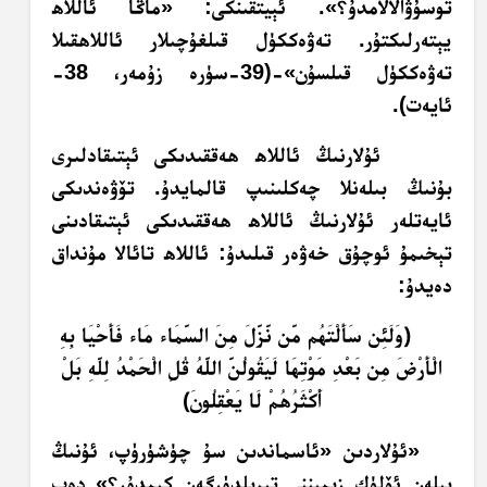
توسۇۋالالامدۇ؟». ئېيتقىنكى: «ماڭا ئاللاھ
يېتەرلىكتۇر. تەۋەككۈل قىلغۇچىلار ئاللاھقىلا
تەۋەككۈل قىلسۇن»-(‏39-سۈرە زۇمەر، 38-
ئايەت).
ئۇلارنىڭ ئاللاھ ھەققىدىكى ئېتىقادلىرى
بۇنىڭ بىلەنلا چەكلىنىپ قالمايدۇ. تۆۋەندىكى
ئايەتلەر ئۇلارنىڭ ئاللاھ ھەققىدىكى ئېتىقادىنى
تېخىمۇ ئوچۇق خەۋەر قىلىدۇ: ئاللاھ تائالا مۇنداق
دەيدۇ:
﴿وَلَئِن سَأَلْتَهُم مَّن نَّزَّلَ مِنَ السَّمَاء مَاء فَأَحْيَا بِهِ
الْأَرْضَ مِن بَعْدِ مَوْتِهَا لَيَقُولُنَّ اللَّهُ قُلِ الْحَمْدُ لِلَّهِ بَلْ
أَكْثَرُهُمْ لَا يَعْقِلُونَ﴾
«ئۇلاردىن «ئاسماندىن سۇ چۈشۈرۈپ، ئۇنىڭ
بىلەن ئۆلۈك زېمىننى تىرىلدۈرگەن كىمدۇر؟» دەپ