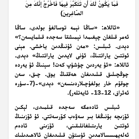
فَمَا يَكُونُ لَكَ أَن تَتَكَبَّرَ فِيهَا فَاخْرُجْ إِنَّكَ مِنَ
الصَّاغِرِينَ﴾
«ئاللاھ: «ساڭا نېمە توسالغۇ بولدى، ساڭا
ئەمر قىلغان چېغىمدا نېمىشقا سەجدە قىلمايسەن؟»
دېدى. ئىبلىس: «مەن ئۇنىڭدىن ياخشى. مېنى
ئوتتىن ياراتتىڭ، ئۇنى لايدىن ياراتتىڭ» دېدى.‏
ئاللاھ: «ئۇ يەردىن چۈشۈپ كەت! سېنىڭ ئۇ يەردە
چوڭچىلىق قىلىدىغان ھەققىڭ يوق. چىق، سەن
چوقۇم خار بولغۇچىلاردىنسەن» دېدى»-(7-سۈرە
ئەئراف، 12-13- ئايەتلەر).
ئىبلىس ئادەمگە سەجدە قىلمىدى، لېكىن
ئۆزىچە بۇنىڭغا بىر سەۋەب كۆرسەتتى. ئۇ ئۆزىنىڭ
ئوتتىن يارىتىلغانلىقىنى، ئۆزىنى ئادەم
ئەلەيھىسسالامدىن ئۈستۈن قىلىدىغان ئالاھىدىلىك