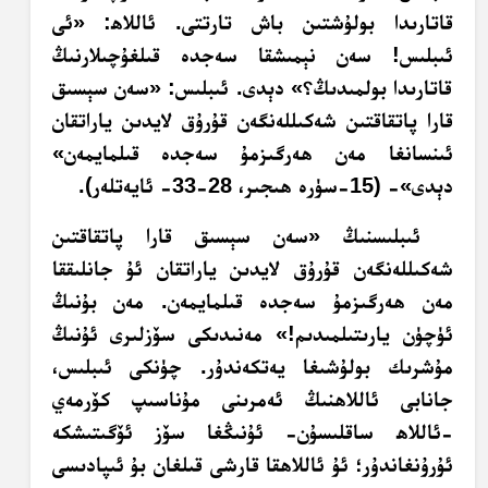
قاتارىدا بولۇشتىن باش تارتتى.‏ ئاللاھ: «ئى
ئىبلىس! سەن نېمىشقا سەجدە قىلغۇچىلارنىڭ
قاتارىدا بولمىدىڭ؟» دېدى.‏ ئىبلىس: «سەن سېسىق
قارا پاتقاقتىن شەكىللەنگەن قۇرۇق لايدىن ياراتقان
ئىنسانغا مەن ھەرگىزمۇ سەجدە قىلمايمەن»
دېدى»- (‏15-سۈرە ھىجىر، 28-33- ئايەتلەر).
ئىبلىسنىڭ «سەن سېسىق قارا پاتقاقتىن
شەكىللەنگەن قۇرۇق لايدىن ياراتقان ئۇ جانلىققا
مەن ھەرگىزمۇ سەجدە قىلمايمەن. مەن بۇنىڭ
ئۈچۈن يارىتىلمىدىم!» مەنىدىكى سۆزلىرى ئۇنىڭ
مۇشرىك بولۇشىغا يەتكەندۇر. چۈنكى ئىبلىس،
جانابى ئاللاھنىڭ ئەمرىنى مۇناسىپ كۆرمەي
-ئاللاھ ساقلىسۇن- ئۇنىڭغا سۆز ئۆگىتىشكە
ئۇرۇنغاندۇر؛ ئۇ ئاللاھقا قارشى قىلغان بۇ ئىپادىسى