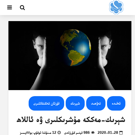
ئەقىدە
تەۋھىد
شېرىك
قۇرئان تەتقىقاتلىرى
شېرىك-مەككە مۇشرىكلىرى ۋە ئاللاھ
2020-01-28
986 قېتىم كۆرۈلدى
12 مىنۇتتا ئوقۇپ بولالايسىز