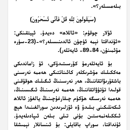
بىلەمسىلەر؟».‏
﴿سَيَقُولُونَ لِلَّهِ قُلْ فَأَنَّى تُسْحَرُونَ﴾
ئۇلار چوقۇم: «ئاللاھ» دەيدۇ. ئېيتقىنكى:
«ئۇنداقتا نېمە ئۈچۈن ئالدىنىسىلەر؟»-(23-سۈرە
مۇئمىنۇن، 84-89- ئايەتلەر).
بۇ ئايەتلەرمۇ كۆرسىتىدۇكى، ئۇ زاماندىكى
مەككىلىك مۇشرىكلەر كائىناتتىكى ھەممە نەرسىنى
باشقۇرىۋاتقاننىڭ، ھەر نەرسىنىڭ ئىگىلىك ھوقۇقىنى
قولىدا تۇتۇۋاتقاننىڭ، ھەممە نەرسىنىڭ ئىگىسىنىڭ،
ھەممە نەرسىگە ھۆكۈم چىقارغۇچىنىڭ يالغۇز ئاللاھ
ئىكەنلىكىنى بىلىدۇ ۋە ئۆزلىرىدىن سورالغىنىدا ھېچ
ئىككىلەنمەستىن بۇنى تىلى بىلەن ئىپادىلەيدۇ.
ئۇنداقتا، سوراپ باقايلى: بۇ ئىنسانلار نېمىشقا