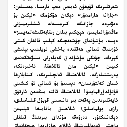
شەرتلىرىگە ئۇيغۇن ئەمەس دەپ قارىسا، مەسىلەن:
«جازانە ھارامدۇر» دېگەن ھۆكۈمگە «لېكىن بۇ
دەۋىردە جازانىگە كىرمىسەك ئىشلىرىمىزنى
ماڭدۇرالمايمىز، ھېچكىم بىلەن رىقابەتلىشەلمەيمىز»
دېسە، مۇشۇنداق چۈشەنچىگە كېلىپ قالغان كىشى
ئۆزىنىڭ ئىمانى ھەققىدە ياخشى ئويلىنىپ بېقىشى
كېرەك. چۈنكى مۇشۇنداق گەپلەرنى قىلىۋەتكەندى
كىيىن «لېكىن مەن ئاللاھقا، ئاخىرەتكە،
پەرىشتىلەرگە، ئاللاھنىڭ ئەلچىلىرىگە، كىتابلارغا
ئىمان كەلتۈرىمەن» دېسىمۇ بۇ ئىمانى ئۇ كىشىنى
قۇتۇلدۇرالمايدۇ! ئاللاھنىڭ ئالتە مىڭدىن ئارتۇق
ئايەتلىرىدىن پەقەت بىر دانىسىنى قوبۇل قىلماسلىق،
رازى بولماسلىق؛ ئىلاھلىق ماقامىغا كېلىمەن
دېگەنلىكتۇر. دەرۋەقە مۇنداق بىرىنىڭ قىلغان
ياخشى ئەمەللىرىنىڭ ئاللاھ ھۇزۇرىدا ھېچقانداق