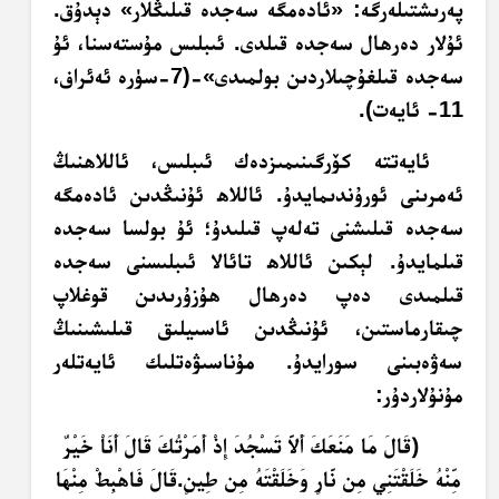
پەرىشتىلەرگە: «ئادەمگە سەجدە قىلىڭلار» دېدۇق.
ئۇلار دەرھال سەجدە قىلدى. ئىبلىس مۇستەسنا، ئۇ
سەجدە قىلغۇچىلاردىن بولمىدى»-(7-سۈرە ئەئراف،
11- ئايەت).
ئايەتتە كۆرگىنىمىزدەك ئىبلىس، ئاللاھنىڭ
ئەمرىنى ئورۇندىمايدۇ. ئاللاھ ئۇنىڭدىن ئادەمگە
سەجدە قىلىشنى تەلەپ قىلىدۇ؛ ئۇ بولسا سەجدە
قىلمايدۇ. لېكىن ئاللاھ تائالا ئىبلىسنى سەجدە
قىلمىدى دەپ دەرھال ھۇزۇرىدىن قوغلاپ
چىقارماستىن، ئۇنىڭدىن ئاسىيلىق قىلىشىنىڭ
سەۋەبىنى سورايدۇ. مۇناسىۋەتلىك ئايەتلەر
مۇنۇلاردۇر:
﴿قَالَ مَا مَنَعَكَ أَلاَّ تَسْجُدَ إِذْ أَمَرْتُكَ قَالَ أَنَاْ خَيْرٌ
مِّنْهُ خَلَقْتَنِي مِن نَّارٍ وَخَلَقْتَهُ مِن طِينٍ.قَالَ فَاهْبِطْ مِنْهَا