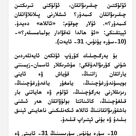
ئۆلۈكتىن چىقىرىۋاتقان، ئۆلۈكنى تىرىكتىن
چىقىرىۋاتقان كىمدۇر؟ ئىشلارنى پىلانلاۋاتقان
كىمدۇر؟». ئۇلار چوقۇم: «ئاللاھ» دەيدۇ.
ئېيتقىنكى: «ئۇ ھالدا تەقۋادار بولمامسىلەر؟»-
(10-سۈرە يۇنۇس، 31- ئايەت).
بۇ يەرگىچىلىك كۆرۈپ ئۆتكەن ئايەتلەردىن
شۇنى كۆرىۋالدۇقكى؛ مۇشرىكلار ئاسمان-زېمىننى
ياراتقان زاتنىڭ، قۇياش ۋە ئاينى
بويسۇندۇرغۇچىنىڭ، يامغۇر ياغدۇرغۇچىنىڭ،
رىزىقلارنى بەرگۈچىنىڭ، ئۆلۈم ۋە ھاياتنى بار
قىلغۇچىنىڭ، كائىناتتا بولۇۋاتقان ھەر ئىشنى
باشقۇرىۋاتقاننىڭ ئاللاھ ئىكەنلىكىنى ناھايىتى ئېنىق
بىلىدۇ ۋە بۇنى ئېتىراپ قىلىدۇ.
10- سۈرە يۇنۇس سۈرىسىنىڭ 31- ئايىتى ۋە