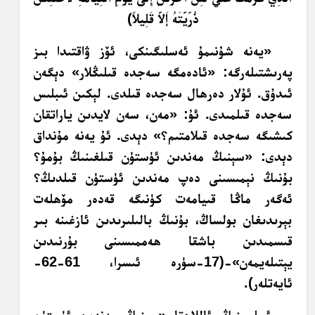
ذُرِّيَّتَهُ إَلاَّ قَلِيلاً﴾
«يەنە شۇنىمۇ ئەسلىگىنكى، ئۆز ۋاقتىدا بىز
پەرىشتىلەرگە: «ئادەمگە سەجدە قىلىڭلار» دېگەن
ئىدۇق. ئۇلار دەرھال سەجدە قىلدى. لېكىن ئىبلىس
سەجدە قىلمىدى. ئۇ: «مەن، سەن لايدىن ياراتقان
كىشىگە سەجدە قىلامتىم؟» دېدى.‏ ئۇ يەنە مۇنداق
دېدى: «سېنىڭ مەندىن ئۈستۈن قىلغىنىڭ بۇمۇ؟
بۇنىڭ نېمىسىنى دەپ مەندىن ئۈستۈن قىلدىڭ؟
ئەگەر ماڭا قىيامەت كۈنىگە قەدەر مۆھلەت
بېرىدىغان بولساڭ، بۇنىڭ بالىلىرىدىن ئازغىنە بىر
قىسمىدىن باشقا ھەممىسىنى بۇرنىدىن
يېتىلەيمەن»-(17-سۈرە ئىسرا، 61-62-
ئايەتلەر).
ئىبلىسنىڭ ئاللاھقا «سېنىڭ مەندىن ئۈستۈن