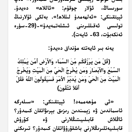
سورىساڭ، ئۇلار چوقۇم: «ئاللاھ» دەيدۇ.
ئېيتقىنكى: «ئەلھەمدۇ لىللاھ!». بەلكى ئۇلارنىڭ
تولىسى ئەقىللىرىنى ئىشلەتمەيدۇ»-(‏29-سۈرە
ئەنكەبۇت، 63- ئايەت).
يەنە بىر ئايەتتە مۇنداق دەيدۇ:
﴿قُلْ مَن يَرْزُقُكُم مِّنَ السَّمَاء وَالأَرْضِ أَمَّن يَمْلِكُ
السَّمْعَ والأَبْصَارَ وَمَن يُخْرِجُ الْحَيَّ مِنَ الْمَيِّتِ وَيُخْرِجُ
الْمَيَّتَ مِنَ الْحَيِّ وَمَن يُدَبِّرُ الأَمْرَ فَسَيَقُولُونَ اللّهُ فَقُلْ
أَفَلاَ تَتَّقُونَ﴾
«ئى مۇھەممەد! ئېيتقىنكى: «سىلەرگە
ئاسماندىن ۋە زېمىندىن رىزىق بېرىۋاتقان كىمدۇر؟
ئاڭلاش قابىلىيىتىڭلارنى ۋە كۆرۈش
قابىلىيەتلىرىڭلارنى باشقۇرۇۋاتقان كىمدۇر؟ تىرىكنى