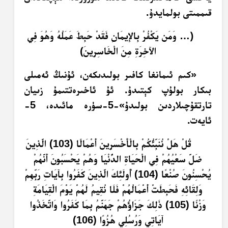
قىممىتى بولمايدۇ.
﴿… وَمَن يَكْفُرْ بِالإِيمَانِ فَقَدْ حَبِطَ عَمَلُهُ وَهُوَ فِي
الآخِرَةِ مِنَ الْخَاسِرِينَ﴾
«كىم ئىمانغا كافىر بولىدىكەن، ئۇنىڭ ئەمىلى
بىكار بولۇپ كېتىدۇ. ئۇ ئاخىرەتتىمۇ زىيان
تارتقۇچىلاردىن بولىدۇ»-‏5-سۈرە مائىدە، 5-
ئايەت.
قُلْ هَلْ نُنَبِّئُكُمْ بِالْأَخْسَرِينَ أَعْمَالًا (103) الَّذِينَ
ضَلَّ سَعْيُهُمْ فِي الْحَيَاةِ الدُّنْيَا وَهُمْ يَحْسَبُونَ أَنَّهُمْ
يُحْسِنُونَ صُنْعًا (104) أُولَئِكَ الَّذِينَ كَفَرُوا بِآيَاتِ رَبِّهِمْ
وَلِقَائِهِ فَحَبِطَتْ أَعْمَالُهُمْ فَلَا نُقِيمُ لَهُمْ يَوْمَ الْقِيَامَةِ
وَزْنًا (105) ذَلِكَ جَزَاؤُهُمْ جَهَنَّمُ بِمَا كَفَرُوا وَاتَّخَذُوا
آيَاتِي وَرُسُلِي هُزُوًا (106)