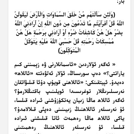
بار:
﴿وَلَئِن سَأَلْتَهُم مَّنْ خَلَقَ السَّمَاوَاتِ وَالْأَرْضَ لَيَقُولُنَّ
اللَّهُ قُلْ أَفَرَأَيْتُم مَّا تَدْعُونَ مِن دُونِ اللَّهِ إِنْ أَرَادَنِيَ اللَّهُ
بِضُرٍّ هَلْ هُنَّ كَاشِفَاتُ ضُرِّهِ أَوْ أَرَادَنِي بِرَحْمَةٍ هَلْ هُنَّ
مُمْسِكَاتُ رَحْمَتِهِ قُلْ حَسْبِيَ اللَّهُ عَلَيْهِ يَتَوَكَّلُ
الْمُتَوَكِّلُونَ﴾
« ئەگەر ئۇلاردىن «ئاسمانلارنى ۋە زېمىننى كىم
ياراتتى؟» دەپ سورىساڭ، ئۇلار ئەلۋەتتە «ئاللاھ»
دەيدۇ. ئېيتقىنكى: «ئاللاھنى قويۇپ دۇئا قىلىۋاتقان
نەرسىلىرىڭلار توغرىسىدا ئويلىنىپ باقتىڭلارمۇ؟
ئەگەر ئاللاھ ماڭا زىيان يەتكۈزۈشنى ئىرادە قىلسا،
ئۇ نەرسىلەر ئاللاھنىڭ زىيىنىنى دەپئى قىلالامدۇ؟
ياكى ئاللاھ ماڭا رەھمەت ئاتا قىلىشنى ئىرادە
قىلسا، ئۇ نەرسىلەر ئاللاھنىڭ رەھمىتىنى