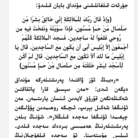
جۈرئەت قىلغانلىقىنى مۇنداق بايان قىلىدۇ:
﴿وَإِذْ قَالَ رَبُّكَ لِلْمَلاَئِكَةِ إِنِّي خَالِقٌ بَشَرًا مِّن
صَلْصَالٍ مِّنْ حَمَإٍ مَّسْنُونٍ. فَإِذَا سَوَّيْتُهُ وَنَفَخْتُ فِيهِ مِن
رُّوحِي فَقَعُواْ لَهُ سَاجِدِينَ. فَسَجَدَ الْمَلآئِكَةُ كُلُّهُمْ
أَجْمَعُونَ إِلاَّ إِبْلِيسَ أَبَى أَن يَكُونَ مَعَ السَّاجِدِينَ. قَالَ يَا
إِبْلِيسُ مَا لَكَ أَلاَّ تَكُونَ مَعَ السَّاجِدِينَ. قَالَ لَمْ أَكُن
لِّأَسْجُدَ لِبَشَرٍ خَلَقْتَهُ مِن صَلْصَالٍ مِّنْ حَمَإٍ مَّسْنُونٍ﴾
«رەببىڭ ئۆز ۋاقتىدا پەرىشتىلەرگە مۇنداق
دېگەن ئىدى: «مەن سېسىق قارا پاتقاقتىن
شەكىللەنگەن قۇرۇق لايدىن ئىنسان يارىتىمەن.‏ مەن
ئۇنىڭغا شەكىل بېرىپ، ئىچىگە روھىمدىن پۈۋلىگەن
چېغىمدا ئۇنىڭغا سەجدە قىلىڭلار».‏ شۇنىڭ بىلەن
پەرىشىتىلەرنىڭ ھەممىسى بىردەك سەجدە قىلدى.‏
ئىبلىس مۇستەسنا. ئۇ سەجدە قىلغۇچىلارنىڭ