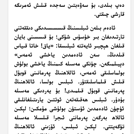
دەپ بىلدى، بۇ سەۋەبتىن سەجدە قىلىش ئەمرىگە
قارشى چىقتى.
ئادەم بىلەن ئىبلىسنىڭ قىسسىسىدىكى دىققەتنى
تارتىدىغان بىر خۇسۇس شۇكى؛ بۇ قىسسىنى بايان
قىلغان ھېچبىر ئايەتتە ئىبلىسقا: «ياق! خاتا قىياس
قىلدىڭ، سەن ئادەمدىن ياخشى ئەمەس»
دېيىلمىگەن. چۈنكى مەسىلە كىمنىڭ ياخشى بولۇش
بولماسلىقى ئەمەس، ئاللاھنىڭ پەرمانىنى قوبۇل
قىلىش قىلماسلىقتۇر. ئىبلىس بولسا، ئاللاھنىڭ
پەرمانىنى قوبۇل قىلمىدى! بۇ يەردىكى مەسىلە
بۇدۇر. ئىبلىس ھەقىقەتەن ئوتتىن يارىتىلغانلىقى
ئۈچۈن ئادەمدىن ئۈستۈن بولۇشى مۇمكىن؛ لېكىن
ئاللاھ بەرگەن پەرماننى ئىجرا قىلسىلا مەسىلە
تۈگەيتتى. لېكىن ئىبلىس، ئۆزىنى ئاللاھنىڭ