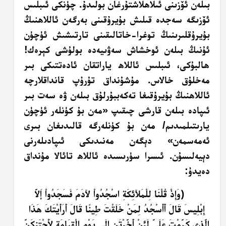
بىلەن ئۆزىنى ئىلاھلاشتۇرغان بولىدۇ. چۈنكى ئىبلىس
ئۆزىگە سەجدە قىلىش بۇيرۇقىنى بەرگەن ئاللاھنىڭ
بۇيرۇقلىرىنىڭ توغرا-خاتالىقىنى تارتىشىش ئۈچۈن
ئۇنىڭ بىلەن ئوخشاش سەۋىيەدە بولۇشى كېرەك!
ھالبۇكى، ئىبلىس ئاللاھ ياراتقان ئادەتتىكى بىر
مەخلۇق خالاس. مۇشۇنداق تۇرۇپ قانداقلارچە
ئاللاھنىڭ بۇيرۇقىغا تەكەببۇرلۇق بىلەن ۋە سەت بىر
ئىپادە بىلەن قارشى چىقىپ «مەن بۇ كۈنلەر ئۈچۈن
يارىتىلمىدىم/ مەن بۇ كۈنلەرگە قالىدىغان بىرى
ئەمەسمەن» دېگەن مەنىدىكى ئىپادىلەرنى
دېيەلىسۇن. ئىسرا سۈرىسىدە ئاللاھ تائالا مۇنداق
دەيدۇ:
﴿وَإِذْ قُلْنَا لِلْمَلآئِكَةِ اسْجُدُواْ لآدَمَ فَسَجَدُواْ إَلاَّ
إِبْلِيسَ قَالَ أَأَسْجُدُ لِمَنْ خَلَقْتَ طِينًا قَالَ أَرَأَيْتَكَ هَذَا
الَّذِي كَرَّمْتَ عَلَيَّ لَئِنْ أَخَّرْتَنِ إِلَى يَوْمِ الْقِيَامَةِ لأَحْتَنِكَنَّ