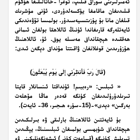
ئەمىرلىرىنى سوراق قىلىپ، توغرا -خاتالىقىغا ھۆكۈم
قىلىدىغان ماقامغا يۈكسەلدۈردى، ئۇنى مۇشرىك
قىلغان مانا بۇ پۇزىتسىيەسىدۇر. بولمىسا تۆۋەندىكى
ئايەتلەرگە قارىغاندا ئۇنىڭ ئاللاھقا بولغان ئىمانى
ھەققىدە ھېچقانداق مەسىلە يوق. ئۇ، ئاللاھنىڭ
ھۇزۇرىدىن قوغلانغان ۋاقىتتا مۇنداق دېگەن ئىدى:
﴿قَالَ رَبِّ فَأَنظِرْنِي إِلَى يَوْمِ يُبْعَثُونَ﴾
« ئىبلىس: «رەببىم! ئۇنداقتا ئىنسانلار قايتا
تىرىلدۈرۈلىدىغان كۈنگە قەدەر ماڭا مۆھلەت
بەرگىن» دېدى»-(15-سۈرە ھىجىر، 36- ئايەت).
بۇ ئايەتتىن ئاللاھنىڭ بارلىقى ۋە بىرلىكىدىن
ھېچقانداق شۈبھىسى بولمىغان ئىبلىسنىڭ، يېڭىدىن
تىرىلىش كۈنىگە (قىيامەت كۈنى) ئىشەنگەنلىكىنى ۋە