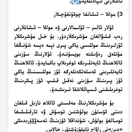
تاشلارنى ئىپادىلەيدۇ
[9]
.
3) موللا – ئىشانغا چوقۇنغۇچىلار
ئۇلار ئالىم – ئۆلىمالارنى ۋە موللا – ئىشانلارنى
رەب قىلىۋالغان مۇشرىكلاردۇر. بۇ خىل مۇشرىكلار
ئۆزلىرىنىڭ موللىسى ياكى پىرى نېمە دېسە شۇنىڭغا
مۇتلەق رەۋىشتە بويسۇنىدۇ. ئۇلارنىڭ سۆزىنى
ئاللاھنىڭ ئايەتلىرىگە توغرىلاپ باقمايدۇ، ئاللاھنىڭ
ئايەتلىرىنى ئەسلەتكەنلەرگە ئۆز موللىسىنىڭ ياكى
ئۆز پىرىنىڭ سۆزىنى نەقىل قىلىپ ئۆز پىكرىنىڭ
توغرىلىقىنى ئىسپاتلاشقا تىرىشىدۇ.
بۇ مۇشرىكلارنىڭ مەقسىتى ئاللاھ نازىل قىلغان
دىننى ئۈستۈن بولۇشتىن توسۇش ۋە تارقىلىشىغا
توسالغۇ بولۇش، شۇنداقلا ئۆزىنىڭ تەسەۋۋۇرىدىكى
«دىن»نى راۋاج تاپقۇزۇشتۇر، خالاس.