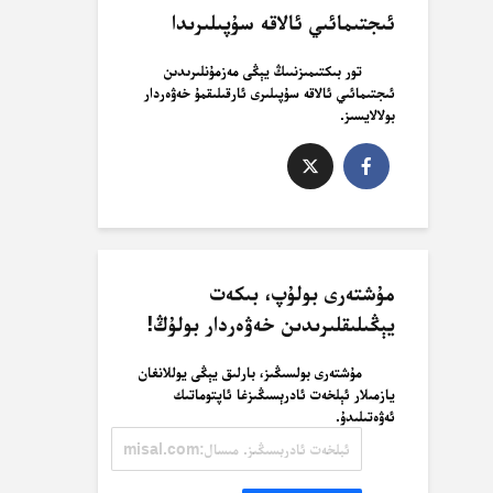
ئىجتىمائىي ئالاقە سۇپىلىرىدا
تور بىكتىمىزنىىڭ يېڭى مەزمۇنلىرىدىن
ئىجتىمائىي ئالاقە سۇپىلىرى ئارقىلىقمۇ خەۋەردار
بولالايسىز.
مۇشتەرى بولۇپ، بىكەت
يېڭىلىقلىرىدىن خەۋەردار بولۇڭ!
مۇشتەرى بولسىڭىز، بارلىق يېڭى يوللانغان
يازمىلار ئېلخەت ئادرېسىڭىزغا ئاپتوماتىك
ئەۋەتىلىدۇ.
ئېلخەت
ئادرېسىڭىز.
مىسال:
misal@misal.com