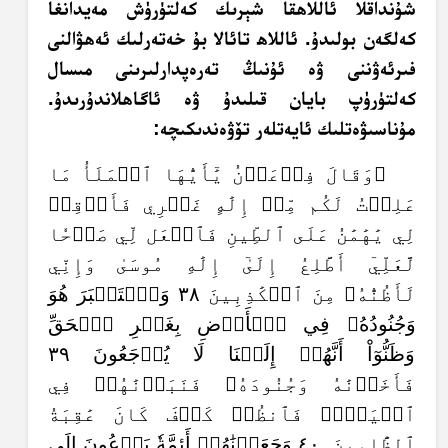
شۇنداقلا ئاللاھقا شېرىك كەلتۈرۈش مەيدانغا
كەلگەن بولىدۇ. ئاللاھ تائالا بۇ خەتەرلىك ئەھۋالنى
فىرئەۋننى ۋە ئۇنىڭ تەرەپدارلىرىنى مىسال
كەلتۈرۈپ بايان قىلىدۇ ۋە ئاگاھلاندۇرىدۇ.
مۇناسىۋەتلىك ئايەتلەر تۆۋەندىكىچە:
﴿وَقَالَ فِرۡعَوۡنُ يَٰٓأَيُّهَا ٱلۡمَلَأُ مَا
عَلِمۡتُ لَكُم مِّنۡ إِلَٰهٍ غَيۡرِي فَأَوۡقِدۡ
لِي يَٰهَٰمَٰنُ عَلَى ٱلطِّينِ فَٱجۡعَل لِّي صَرۡحٗا
لَّعَلِّيٓ أَطَّلِعُ إِلَىٰٓ إِلَٰهِ مُوسَىٰ وَإِنِّي
لَأَظُنُّهُۥ مِنَ ٱلۡكَٰذِبِينَ ٣٨ وَٱسۡتَكۡبَرَ هُوَ
وَجُنُودُهُۥ فِي ٱلۡأَرۡضِ بِغَيۡرِ ٱلۡحَقِّ
وَظَنُّوٓاْ أَنَّهُمۡ إِلَيۡنَا لَا يُرۡجَعُونَ ٣٩
فَأَخَذۡنَٰهُ وَجُنُودَهُۥ فَنَبَذۡنَٰهُمۡ فِي
ٱلۡيَمِّۖ فَٱنظُرۡ كَيۡفَ كَانَ عَٰقِبَةُ
ٱلظَّٰلِمِينَ ٤٠ وَجَعَلۡنَٰهُمۡ أَئِمَّةٗ يَدۡعُونَ إِلَى