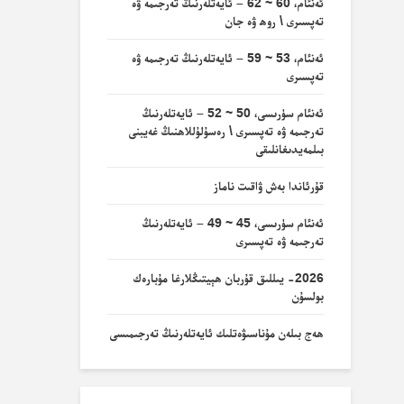
ئەنئام، 60 ~ 62 – ئايەتلەرنىڭ تەرجىمە ۋە
تەپسىرى \ روھ ۋە جان
ئەنئام، 53 ~ 59 – ئايەتلەرنىڭ تەرجىمە ۋە
تەپسىرى
ئەنئام سۈرىسى، 50 ~ 52 – ئايەتلەرنىڭ
تەرجىمە ۋە تەپسىرى \ رەسۇلۇللاھنىڭ غەيبنى
بىلمەيدىغانلىقى
قۇرئاندا بەش ۋاقىت ناماز
ئەنئام سۈرىسى، 45 ~ 49 – ئايەتلەرنىڭ
تەرجىمە ۋە تەپسىرى
2026- يىللىق قۇربان ھېيتىڭلارغا مۇبارەك
بولسۇن
ھەج بىلەن مۇناسىۋەتلىك ئايەتلەرنىڭ تەرجىمىسى