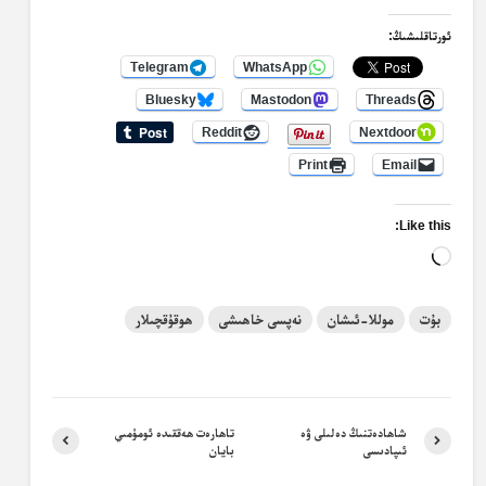
ئورتاقلىشىڭ:
Telegram
WhatsApp
Bluesky
Mastodon
Threads
Reddit
Nextdoor
Print
Email
Like this:
Loading…
بۇت
موللا-ئىشان
نەپسى خاھىشى
ھوقۇقچىلار
شاھادەتنىڭ دەلىلى ۋە
تاھارەت ھەققىدە ئومۇمىي
ئىپادىسى
بايان