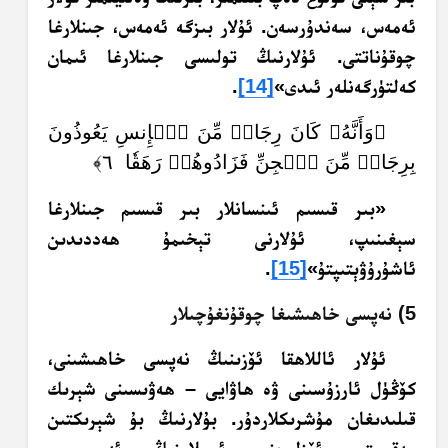
ئەمەس، سەندۇرسەن. ئۇلار بىزگە ئەمەس، جىنلارغا
چوقۇناتتى. ئۇلارنىڭ تولىسى جىنلارغا ئىمان
كەلتۈرگەنلەر ئىدى»
[14]
.
﴿وَأَنَّهُۥ كَانَ رِجَالٞ مِّنَ ٱلۡإِنسِ يَعُوذُونَ
بِرِجَالٖ مِّنَ ٱلۡجِنِّ فَزَادُوهُمۡ رَهَقٗا ٦﴾
«بىر قىسىم ئىنسانلار بىر قىسىم جىنلارغا
سېغىنىپ، ئۇلارنى تېخىمۇ ھەددىدىن
ئاشۇرۇۋېتىپتۇ»
[15]
.
5) نەپسى خاھىشىغا چوقۇنغۇچىلار
ئۇلار ئاللاھقا ئۆزىنىڭ نەپسى خاھىشىنى،
كۆڭۈل ئارزۇسىنى ۋە ھاۋايى – ھەۋىسىنى شېرىك
قىلىدىغان مۇشرىكلاردۇر. بۇلارنىڭ بۇ شېرىكتىن
مەقسىتى ئۆزلىرىنى ئىسلامنىڭ ئەمر –