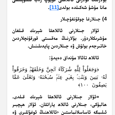
مانا مۇشۇ شەكىلدە بولدى
[11]
.
4) جىنلارغا چوقۇنغۇچىلار
ئۇلار جىنلارنى ئاللاھقا شېرىك قىلغان
مۇشرىكلاردۇر. بۇلارنىڭ مەقسىتى قورقۇنچلاردىن
خاتىرجەم بولۇش ۋە جىنلاردىن پايدىلىنىش.
ئاللاھ تائالا مۇنداق دەيدۇ:
﴿وَجَعَلُواْ لِلَّهِ شُرَكَآءَ ٱلۡجِنَّ وَخَلَقَهُمۡۖ وَخَرَقُواْ
لَهُۥ بَنِينَ وَبَنَٰتِۢ بِغَيۡرِ عِلۡمٖۚ سُبۡحَٰنَهُۥ وَتَعَٰلَىٰ عَمَّا
يَصِفُونَ ١٠٠﴾
«ئۇلار جىنلارنى ئاللاھقا شېرىك قىلدى.
ھالبۇكى، جىنلارنى ئاللاھ ياراتقان. ئۇلار ھېچبىر
ئىلىمگە ئاساسلانماستىن ‹ئاللاھنىڭ ئوغۇللىرى ۋە