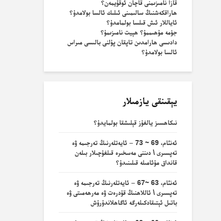
قازا نامىزىمنى قاچان ئوقۇيمەن؟
ھاراقكەشنىڭ سالىمىنى ئىلىك ئالسا بولامدۇ؟
ئاياللار ئىش قىلسا بولمامدۇ؟
جۈمە مۇھىممۇ؟ ھېيت نامىزىمۇ؟
دادىسى ھارامدىن تاپقان پۇلنى بالىسى مىراس
ئالسا بولامدۇ؟
يېقىنقى يازمىلار
نىكاھسىز يالغۇز قېلىشقا بولمايدۇ؟
ئەنئام، 69 ~ 73 – ئايەتلەرنىڭ تەرجىمە ۋە
تەپسىرى \ دىننى مەسخىرە قىلغۇچىلار بىلەن
قانداق مۇئامىلە قىلىنىدۇ؟
ئەنئام، 63 ~67 – ئايەتلەرنىڭ تەرجىمە ۋە
تەپسىرى \ ئاللاھنىڭ قۇدرەت ۋە مەرھەمىتى ۋە
باتىل ئېتىقادكىلەرگە ئاگاھلاندۇرۇش