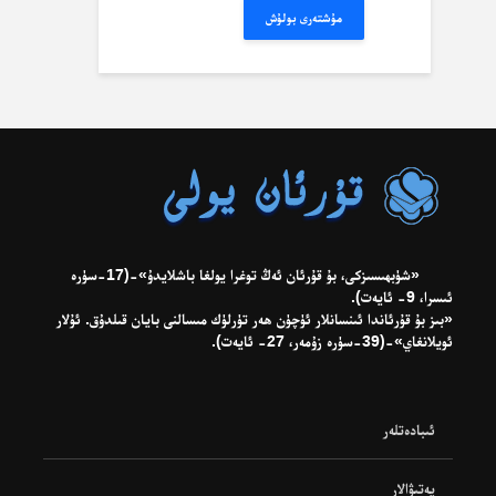
مۇشتەرى بولۇش
«شۈبھىسىزكى، بۇ قۇرئان ئەڭ توغرا يولغا باشلايدۇ»-(17-سۈرە
ئىسرا، 9- ئايەت).
«بىز بۇ قۇرئاندا ئىنسانلار ئۈچۈن ھەر تۈرلۈك مىسالنى بايان قىلدۇق. ئۇلار
ئويلانغاي»-(39-سۈرە زۇمەر، 27- ئايەت).
ئىبادەتلەر
پەتىۋالار