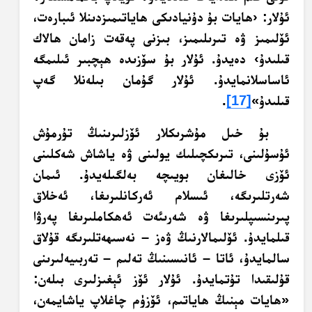
ئۇلار: ‹ھايات بۇ دۇنيادىكى ھاياتىمىزدىنلا ئىبارەت،
ئۆلىمىز ۋە تىرىلىمىز، بىزنى پەقەت زامان ھالاك
قىلىدۇ› دەيدۇ. ئۇلار بۇ سۆزىدە ھېچبىر ئىلىمگە
ئاساسلانمايدۇ. ئۇلار گۇمان بىلەنلا گەپ
قىلىدۇ»
[17]
.
بۇ خىل مۇشرىكلار ئۆزلىرىنىڭ تۇرمۇش
ئۇسۇلىنى، تىرىكچىلىك يولىنى ۋە ياشاش شەكلىنى
ئۆزى خالىغان بويىچە بەلگىلەيدۇ. ئىمان
شەرتلىرىگە، ئىسلام ئەركانلىرىغا، ئەخلاق
پىرىنسىپلىرىغا ۋە شەرىئەت ئەھكاملىرىغا پەرۋا
قىلمايدۇ. ئۆلىمالارنىڭ ۋەز – نەسىھەتلىرىگە قۇلاق
سالمايدۇ، ئاتا – ئانىسىنىڭ تەلىم – تەربىيەلىرىنى
قۇلىقىدا تۇتمايدۇ. ئۇلار ئۆز ئېغىزلىرى بىلەن:
«ھايات مېنىڭ ھاياتىم، ئۆزۈم چاغلاپ ياشايمەن،