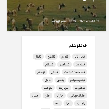
2024-09-18
183 قېتىم كۆرۈلدى
خەتكۈشلەر
ئاتا-ئانا
ئادەم
ئالتۇن
ئايال
ئىبادەت
ئىبراھىم
ئىسلام
ئىسلامدا ئىبادەت
ئىمان
ئۆسۈم
ئېلىم-سېتىم
بەدەن
تالاق
تاھارەت
تىجارەت
تەۋھىد
جازانىخورلۇق
جازانە
جان
جىھاد
رامىزان
روزا
روھ