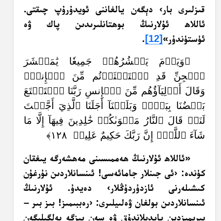
قىزلىرى بار› دېگەن يالغاننى ئويدۇرۇپ چىقتى.
ئاللاھ ئۇلارنىڭ بوھتانلىرىدىن پاك ۋە
ئۈستۈندۇر»
[12]
.
﴿وَيَوۡمَ يَحۡشُرُهُمۡ جَمِيعٗا يَٰمَعۡشَرَ
ٱلۡجِنِّ قَدِ ٱسۡتَكۡثَرۡتُم مِّنَ ٱلۡإِنسِۖ
وَقَالَ أَوۡلِيَآؤُهُم مِّنَ ٱلۡإِنسِ رَبَّنَا ٱسۡتَمۡتَعَ
بَعۡضُنَا بِبَعۡضٖ وَبَلَغۡنَآ أَجَلَنَا ٱلَّذِيٓ أَجَّلۡتَ
لَنَاۚ قَالَ ٱلنَّارُ مَثۡوَىٰكُمۡ خَٰلِدِينَ فِيهَآ إِلَّا مَا
شَآءَ ٱللَّهُۗ إِنَّ رَبَّكَ حَكِيمٌ عَلِيمٞ ١٢٨﴾
«ئاللاھ ئۇلارنىڭ ھەممىسىنى مەھشەرگە يىغقان
كۈندە: ‹ئى جىنلار جامائەسى! ئىنسانلاردىن نۇرغۇن
كىشىلەرنى ئازدۇردۇڭلار› دەيدۇ. ئۇلارنىڭ
ئىنسانلاردىن بولغان ۋەلىيلىرى: ‹رەببىمىز! بىز بىر –
بىرىمىزدىن پايدىلاندۇق ۋە سەن بىزگە بەلگىلىگەن