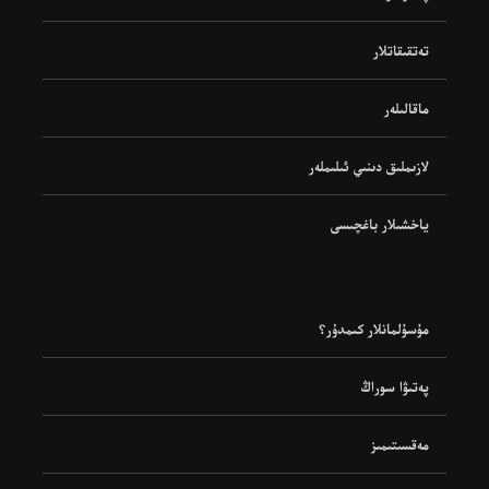
تەتقىقاتلار
ماقالىلەر
لازىملىق دىنىي ئىلىملەر
ياخشىلار باغچىسى
مۇسۇلمانلار كىمدۇر؟
پەتىۋا سوراڭ
مەقسىتىمىز