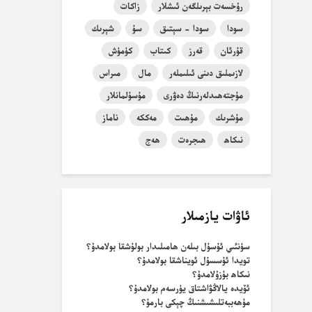
رۇخسەت بېرىلگەن ئىشلار
زاكات
سودا
سودا - سېتىق
سۇ
شېرىك
قۇرئان
قەرز
كىتاب
كۈمۈش
لازىملىق دىنى ئىلىملەر
مال
مىراس
مۇجتەھىدلەرنىڭ دەۋرى
مۇسۇلمانلار
مۇشرىك
مۇھىت
مەككە
ناماز
نىكاھ
ھىجرەت
ھەج
ئاۋات يازمىلار
سۈنئىي ئۇسۇل بىلەن ھامىلىدار بولۇشقا بولامدۇ؟
تويدا ئۇسسۇل ئويناشقا بولامدۇ؟
نىكاھ بۇزۇلامدۇ؟
ئۆيدە يالاڭۋاشتاق يۈرسەم بولامدۇ؟
مۇھەببەتلىشىشنىڭ چېكى بارمۇ؟