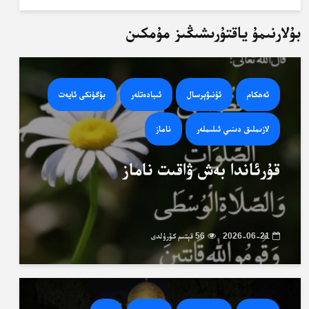
بۇلارنىمۇ ياقتۇرىشىڭىز مۇمكىن
ئەھكام
ئۇنىۋېرسال
ئىبادەتلەر
بۈگۈنكى ئايەت
لازىملىق دىنىي ئىلىملەر
ناماز
قۇرئاندا بەش ۋاقىت ناماز
2026-06-21
56 قېتىم كۆرۈلدى