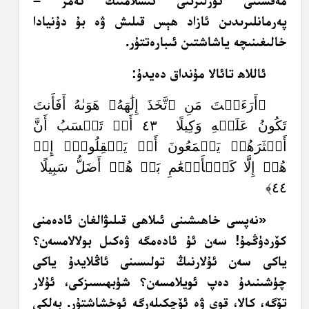
پەرمانلىرىدىن ئازاد ھېس قىلىش ۋە بۇ دۇنيادا
خالىغىنىچە ياشاشتىن ئىبارەتتۇر.
ئاللاھ تائالا مۇنداق دەيدۇ:
﴿أَرَءَيۡتَ مَنِ ٱتَّخَذَ إِلَٰهَهُۥ هَوَىٰهُ أَفَأَنتَ
تَكُونُ عَلَيۡهِ وَكِيلًا ٤٣ أَمۡ تَحۡسَبُ أَنَّ
أَكۡثَرَهُمۡ يَسۡمَعُونَ أَوۡ يَعۡقِلُونَۚ إِنۡ
هُمۡ إِلَّا كَٱلۡأَنۡعَٰمِ بَلۡ هُمۡ أَضَلُّ سَبِيلًا
٤٤﴾
«نەپسى خاھىشىنى ئىلاھى قىلىۋالغان ئادەمنى
كۆردۈڭمۇ! سەن ئۇ ئادەمگە ۋەكىل بولالامسەن؟
ياكى سەن ئۇلارنىڭ تولىسىنى ئاڭلايدۇ ياكى
چۈشىنىدۇ دەپ ئويلامسەن؟ شۈبھىسىزكى، ئۇلار
تۆگە، كالا، قوي ۋە ئۆچكىلەرگە ئوخشاشتۇر. بەلكى