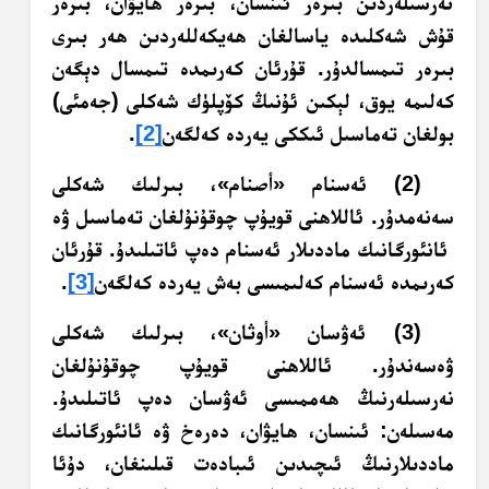
نەرسىلەردىن بىرەر ئىنسان، بىرەر ھايۋان، بىرەر
قۇش شەكلىدە ياسالغان ھەيكەللەردىن ھەر بىرى
بىرەر تىمسالدۇر. قۇرئان كەرىمدە تىمسال دېگەن
كەلىمە يوق، لېكىن ئۇنىڭ كۆپلۈك شەكلى (جەمئى)
بولغان تەماسىل ئىككى يەردە كەلگەن
[2]
.
(2) ئەسنام «أصنام»، بىرلىك شەكلى
سەنەمدۇر. ئاللاھنى قويۇپ چوقۇنۇلغان تەماسىل ۋە
ئانئورگانىك ماددىلار ئەسنام دەپ ئاتىلىدۇ. قۇرئان
كەرىمدە ئەسنام كەلىمىسى بەش يەردە كەلگەن
[3]
.
(3) ئەۋسان «أوثان»، بىرلىك شەكلى
ۋەسەندۇر. ئاللاھنى قويۇپ چوقۇنۇلغان
نەرسىلەرنىڭ ھەممىسى ئەۋسان دەپ ئاتىلىدۇ.
مەسىلەن: ئىنسان، ھايۋان، دەرەخ ۋە ئانئورگانىك
ماددىلارنىڭ ئىچىدىن ئىبادەت قىلىنغان، دۇئا