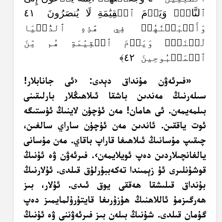
ٱلنَّارِۖ وَيَوۡمَ ٱلۡقِيَٰمَةِ لَا يُنصَرُونَ ٤١
وَأَتۡبَعۡنَٰهُمۡ فِي هَٰذِهِ ٱلدُّنۡيَا
لَعۡنَةٗۖ وَيَوۡمَ ٱلۡقِيَٰمَةِ هُم مِّنَ
ٱلۡمَقۡبُوحِينَ ٤٢﴾
«فىرئەۋن مۇنداق دېدى: ‹ئى جانابلار!
سىلەرنىڭ مەندىن باشقا ئىلاھىڭلار بارلىقىنى
بىلمەيمەن. ئى ھامان! مەن ئۈچۈن لاينىڭ ئۈستىگە
ئوت ياققىن. ئاندىن مەن ئۈچۈن ساراي سالغىن،
چىقىپ مۇسانىڭ ئىلاھىغا قاراپ باقاي. مەن مۇسانى
يالغانچىلاردىن دەپ ئويلايمەن›. فىرئەۋن ۋە ئۇنىڭ
قوشۇنلىرى ئۇ زېمىندا تەكەببۇرلۇق قىلدى. ئۇلارنىڭ
بۇنداق قىلىشقا ھەققى يوق ئىدى. ئۇلار، بىز
ھەرگىزمۇ ئاللاھنىڭ ھۇزۇرىغا قايتۇرۇلمايمىز دەپ
گۇمان قىلدى. شۇنىڭ بىلەن بىز فىرئەۋننى ۋە ئۇنىڭ