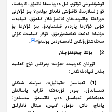
قوشۇنلىرىنى تۇتۇپ نىل دەرياسىغا ئاتتۇق. قارىغىنا،
ئۇ زالىملارنىڭ ئاقىۋىتى قانداق بولدى؟ بىز ئۇلارنى
دوزاخقا چاقىرىدىغان كاتتىۋاشلار قىلدۇق. قىيامەت
كۈنى ئۇلارغا ياردەم قىلىنمايدۇ. بىز ئۇلارغا بۇ
دۇنيادا لەنەت ئەگەشتۈردۇق. ئۇلار قىيامەت كۈنى
[1]
سەتلەشتۈرۈلگەن ئادەملەردىن بولىدۇ»
.
2) بۇتقا چوقۇنغۇچىلار
قۇرئان كەرىمدە «بۇت» پەرقلىق ئۈچ كەلىمە
بىلەن ئىپادىلەنگەن:
(1) تەماسىل «تماثيل»، بىرلىك شەكلى
تىمسالدۇر. بىرەر ئۆرنەككە قاراپ ياسالغان
ھەيكەللەر تەماسىل دەپ ئاتىلىدۇ. مەسىلەن:
ياغاچ، تاش، تۆمۈر، گىپس، مېتال قاتارلىق