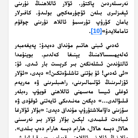
نەرسىلەردىن پاكتۇر. ئۇلار ئاللاھنىڭ نۇرىنى
ئېغىزلىرى بىلەن ئۆچۈرمەكچى بولىدۇ. كافىرلار
يامان كۆرۈپ تۇرسىمۇ ئاللاھ نۇرىنى چوقۇم
تاماملايدۇ»
[10]
.
ئەدىي ئىبنى ھاتىم مۇنداق دەيدۇ: پەيغەمبەر
ئەلەيھىسسالامنىڭ يېنىغا كەلدىم. بوينۇمدا
ئالتۇندىن ئىشلەنگەن بىر كرېست بار ئىدى. ئۇ:
«ئى ئەدىي! ئۇ بۇتنى تاشلىۋەتكىن!» دېدى، «ئۇلار
ئۆزلىرىنىڭ ئۆلىمالىرىنى، راھىبلىرىنى ۋە مەريەم
ئوغلى ئىيسا مەسىھنى ئاللاھنى قويۇپ رەبلەر
قىلىۋالدى…» دېگەن مەنىدىكى ئايەتنى ئوقۇدى ۋە
سۆزىنى داۋاملاشتۇرۇپ مۇنداق دېدى: «بۇلار ئۇلارغا
ئىبادەت قىلمىدى، لېكىن بۇلار ئۇلار بىر نەرسىنى
ھالال دېسە ھالال، ھارام دېسە ھارام دەپ بىلدى».
بۇلارنىڭ ئۇلارنى ئاللاھنى قويۇپ رەب قىلىۋېلىشى