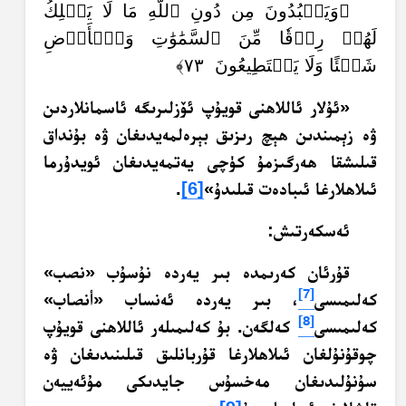
﴿وَيَعۡبُدُونَ مِن دُونِ ٱللَّهِ مَا لَا يَمۡلِكُ
لَهُمۡ رِزۡقٗا مِّنَ ٱلسَّمَٰوَٰتِ وَٱلۡأَرۡضِ
شَيۡئًا وَلَا يَسۡتَطِيعُونَ ٧٣﴾
«ئۇلار ئاللاھنى قويۇپ ئۆزلىرىگە ئاسمانلاردىن
ۋە زېمىندىن ھېچ رىزىق بېرەلمەيدىغان ۋە بۇنداق
قىلىشقا ھەرگىزمۇ كۈچى يەتمەيدىغان ئويدۇرما
ئىلاھلارغا ئىبادەت قىلىدۇ»
[6]
.
ئەسكەرتىش:
قۇرئان كەرىمدە بىر يەردە نۇسۇب «نصب»
[7]
كەلىمىسى
، بىر يەردە ئەنساب «أنصاب»
[8]
كەلىمىسى
كەلگەن. بۇ كەلىمىلەر ئاللاھنى قويۇپ
چوقۇنۇلغان ئىلاھلارغا قۇربانلىق قىلىنىدىغان ۋە
سۇنۇلىدىغان مەخسۇس جايدىكى مۇئەييەن