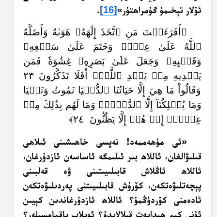
ئۇلار تېخىمۇ گۇمراھتۇر»
[16]
.
﴿أَفَرَءَيۡتَ مَنِ ٱتَّخَذَ إِلَٰهَهُۥ هَوَىٰهُ وَأَضَلَّهُ
ٱللَّهُ عَلَىٰ عِلۡمٖ وَخَتَمَ عَلَىٰ سَمۡعِهِۦ
وَقَلۡبِهِۦ وَجَعَلَ عَلَىٰ بَصَرِهِۦ غِشَٰوَةٗ فَمَن
يَهۡدِيهِ مِنۢ بَعۡدِ ٱللَّهِۚ أَفَلَا تَذَكَّرُونَ ٢٣
وَقَالُواْ مَا هِيَ إِلَّا حَيَاتُنَا ٱلدُّنۡيَا نَمُوتُ وَنَحۡيَا
وَمَا يُهۡلِكُنَآ إِلَّا ٱلدَّهۡرُۚ وَمَا لَهُم بِذَٰلِكَ مِنۡ
عِلۡمٍۖ إِنۡ هُمۡ إِلَّا يَظُنُّونَ ٢٤﴾
«ئى مۇھەممەد! نەپسى خاھىشىنى ئىلاھى
قىلىۋالغان، ئاللاھ بىر ئىلىمگە ئاساسەن ئازدۇرغان،
ئاللاھ ئاڭلاش قابىلىيىتىنى ۋە قەلبىنى
پېچەتلىۋەتكەن، كۆرۈش قابىلىيىتنى پەردىلىۋەتكەن
ئادەمنى كۆردۈڭمۇ؟ ئاللاھ ئازدۇرغاندىن كېيىن
ئۇنى كىم ھىدايەت قىلالايدۇ؟ ئويلاپ باقمامسىلەر؟