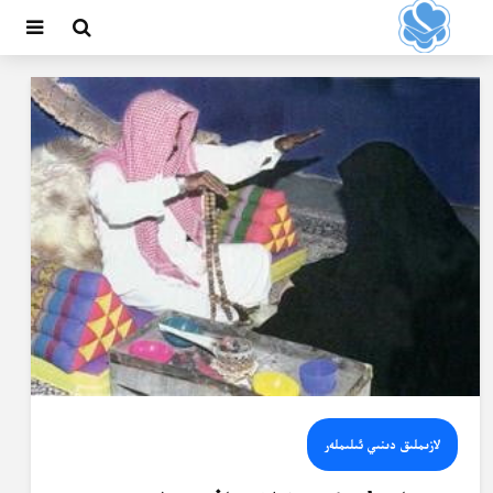
لازىملىق دىنىي ئىلىملەر