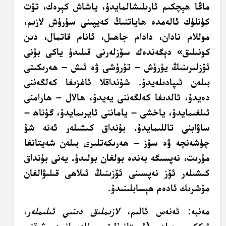
ماڭا ھېچكىم ئارىلىشالمايدۇ، ياشاش كېرەك، تۆت
كۈنلۈك ئالەمدە ھاياتنىڭ كەيپىنى سۈرۈش لازىم،
موللام نادان، دادام جاھىل، ئانام قاتمال، دىن
كونىلىق» دېگەندەك سۆزلەرنى قىلىدۇ ياكى بۇنى
ئۆزلىرىنىڭ يۈرۈش – تۇرۇشى ۋە ئىش – ھەرىكىتى
بىلەن ئىپادىلەيدۇ. شۇنداقلا ئاغزىغا كەلگەننى
دەيدۇ، ئالدىغا كەلگەننى يەيدۇ، ھالال – ھارامنى
ئىلغىمايدۇ، ياخشى – ياماننى ئايرىمايدۇ، گۇناھ –
ساۋابنى تاللىمايدۇ. بۇنداق كىشىلەر ئەنە شۇ
چۈشەنچە ۋە سۆز – ھەرىكەتلىرى بىلەن شەيتانغا
مۇرىت، نەپسىگە بەندە بولغان بولىدۇ. يەنى بۇنداق
كىشىلەر ئۆز نەپسىنى ئۆزىنىڭ ئىلاھى قىلىۋالغان
مۇشرىك ئادەم ھېسابلىنىدۇ.
مەنبە: ئەنەس ئالىم،
لازىملىق دىنىي ئىلىملەر
،
ئىككى جىلد (ئىستانبۇل: سۈلەيمانىيە ۋەقفى