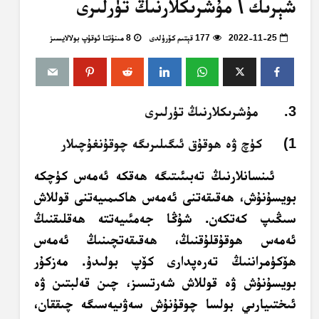
شېرىك \ مۇشرىكلارنىڭ تۈرلىرى
2022-11-25
177 قېتىم كۆرۈلدى
8 مىنۇتتا ئوقۇپ بولالايسىز
3. مۇشرىكلارنىڭ تۈرلىرى
1) كۈچ ۋە ھوقۇق ئىگىلىرىگە چوقۇنغۇچىلار
ئىنسانلارنىڭ تەبىئىتىگە ھەقكە ئەمەس كۈچكە
بويسۇنۇش، ھەقىقەتنى ئەمەس ھاكىمىيەتنى قوللاش
سىڭىپ كەتكەن. شۇڭا جەمئىيەتتە ھەقلىقنىڭ
ئەمەس ھوقۇقلۇقنىڭ، ھەقىقەتچىنىڭ ئەمەس
ھۆكۈمراننىڭ تەرەپدارى كۆپ بولىدۇ. مەزكۇر
بويسۇنۇش ۋە قوللاش شەرتسىز، چىن قەلبتىن ۋە
ئىختىيارىي بولسا چوقۇنۇش سەۋىيەسىگە چىققان،