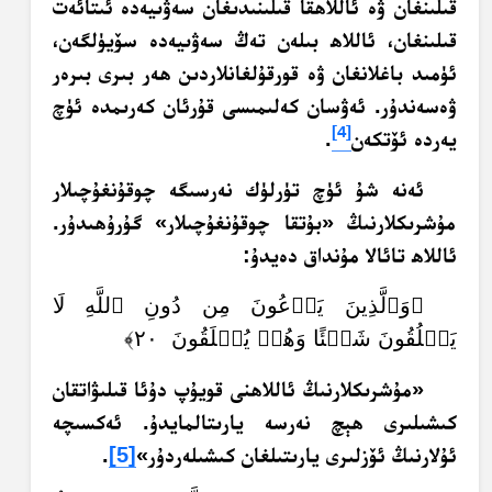
قىلىنغان ۋە ئاللاھقا قىلىنىدىغان سەۋىيەدە ئىتائەت
قىلىنغان، ئاللاھ بىلەن تەڭ سەۋىيەدە سۆيۈلگەن،
ئۈمىد باغلانغان ۋە قورقۇلغانلاردىن ھەر بىرى بىرەر
ۋەسەندۇر. ئەۋسان كەلىمىسى قۇرئان كەرىمدە ئۈچ
[4]
يەردە ئۆتكەن
.
ئەنە شۇ ئۈچ تۈرلۈك نەرسىگە چوقۇنغۇچىلار
مۇشرىكلارنىڭ «بۇتقا چوقۇنغۇچىلار» گۇرۇھىدۇر.
ئاللاھ تائالا مۇنداق دەيدۇ:
﴿وَٱلَّذِينَ يَدۡعُونَ مِن دُونِ ٱللَّهِ لَا
يَخۡلُقُونَ شَيۡئًا وَهُمۡ يُخۡلَقُونَ ٢٠﴾
«مۇشرىكلارنىڭ ئاللاھنى قويۇپ دۇئا قىلىۋاتقان
كىشىلىرى ھېچ نەرسە يارىتالمايدۇ. ئەكسىچە
ئۇلارنىڭ ئۆزلىرى يارىتىلغان كىشىلەردۇر»
[5]
.