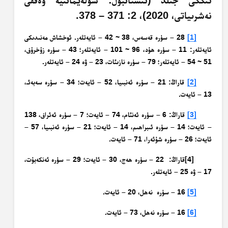
نەشرىياتى، 2020)، 2: 371 – 378.
[1]
28 – سۈرە قەسەس، 38 ~ 42 – ئايەتلەر. ئوخشاش مەنىدىكى
ئايەتلەر: 11 – سۈرە ھۇد، 96 ~ 101 – ئايەتلەر؛ 43 – سۈرە زۇخرۇف،
51 ~ 54 – ئايەتلەر؛ 79 – سۈرە نازىئات، 23 – ۋە 24 – ئايەتلەر.
[2]
قاراڭ: 21 – سۈرە ئەنبىيا، 52 – ئايەت؛ 34 – سۈرە سەبەئـ،
13 – ئايەت.
[3]
قاراڭ: 6 – سۈرە ئەنئام، 74 – ئايەت؛ 7 – سۈرە ئەئراف، 138
– ئايەت؛ 14 – سۈرە ئىبراھىم، 14 – ئايەت؛ 21 – سۈرە ئەنبىيا، 57 –
ئايەت؛ 26 – سۈرە شۇئەرا، 71 – ئايەت.
[4]قاراڭ: 22 – سۈرە ھەج، 30 – ئايەت؛ 29 – سۈرە ئەنكەبۇت،
17 – ۋە 25 – ئايەتلەر.
[5]
16 – سۈرە نەھل، 20 – ئايەت.
[6]
16 – سۈرە نەھل، 73 – ئايەت.