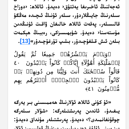
ئەجەلنىڭ ئاخىرىغا يەتتۇق‹ دەيدۇ. ئاللاھ: ‹دوزاخ
سىلەرنىڭ جايىڭلاردۇر، سىلەر ئۇنىڭ ئىچىدە مەڭگۈ
قالىسىلەر، پەقەت ئاللاھ خالىغان ۋاقىت ئۇنىڭدىن
مۇستەسنا‹ دەيدۇ. شۈبھىسىزكى، رەببىڭ ھېكمەت
بىلەن ئىش قىلغۇچىدۇر، بىلىپ تۇرغۇچىدۇر»
[13]
.‏
﴿وَيَوۡمَ يَحۡشُرُهُمۡ جَمِيعٗا ثُمَّ يَقُولُ
لِلۡمَلَٰٓئِكَةِ أَهَٰٓؤُلَآءِ إِيَّاكُمۡ كَانُواْ يَعۡبُدُونَ ٤٠
قَالُواْ سُبۡحَٰنَكَ أَنتَ وَلِيُّنَا مِن دُونِهِمۖ بَلۡ
كَانُواْ يَعۡبُدُونَ ٱلۡجِنَّۖ أَكۡثَرُهُم بِهِم
مُّؤۡمِنُونَ ٤١﴾
«ئۇ كۈنى ئاللاھ ئۇلارنىڭ ھەممىسىنى بىر يەرگە
يىغىدۇ، ئاندىن پەرىشتىلەرگە: ‹شۇلار سىلەرگە
چوقۇنغانمىدى؟› دەيدۇ. پەرىشتىلەر مۇنداق دەيدۇ:
بىز سېنى ئۇلۇغ دەپ بىلىمىز، بىزنىڭ ۋەلىيىمىز ئۇلار