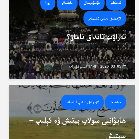
ئەھكام
ئۇنىۋېرسال
باشقىلار
روزا
لازىملىق دىنىي ئىلىملەر
تەراۋىھ قانداق ناماز؟
2026-03-05
47 قېتىم كۆرۈلدى
باشقىلار
لازىملىق دىنىي ئىلىملەر
ھايۋاننى سولاپ بېقىش ۋە ئېلىپ –
سېتىش