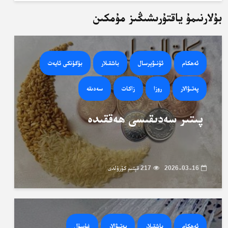
بۇلارنىمۇ ياقتۇرىشىڭىز مۇمكىن
ئەھكام
ئۇنىۋېرسال
باشقىلار
بۈگۈنكى ئايەت
پەتىۋالار
روزا
زاكات
سەدىقە
پىتىر سەدىقىسى ھەققىدە
2026-03-16
217 قېتىم كۆرۈلدى
ئەھكام
باشقىلار
پەتىۋالار
غۇسۇل