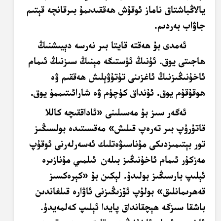
يالاڭباشتاق ناماز ئوقۇش ھەققىدىمۇ بىرقانچە قېتىم
جاۋاب بەردىم.
ئەمدى بۇ ھەقتە قايتا بىر نەرسە دېيىشنىڭ
ھاجىتى يوق. ئۇنىڭ ئۈستىگە مېنىڭ سىزنىڭ ئىمام
ئاخۇنىڭىزنىڭ ئاغزىنى تۇتۇۋېلىش ھەققىم ۋە
ھوقۇقۇم يوق. ئۇنداق كۈچۈم ۋە شارائىتىممۇ يوق.
ئەگەر سىز بۇ مەسىلىنى «ئاداققىچە كاللا
قاتۇرۇپ بىر تەرەپ قىلىش» مەقسىتىدە بولسىڭىز
تور بېتىمىزدىكى مۇناسىۋەتلىك ئەسەرلەرنى ئوقۇپ
مەزكۇر ئىمام ئاخۇنىڭىز بىلەن
ئىلمىي مۇنازىرە
ئېلىپ بارسىڭىز بولىدۇ. لېكىن بۇ «كېرەكسىز
قەھرىمانلىق» بولۇپ ئۆزىڭىزنى ئاۋارە قىلغاندىن
باشقا سىزگە ھېچقانداق پايدا ئېلىپ كەلمەيدۇ.