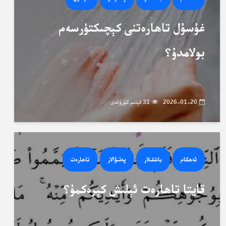
غۇسۇل تاھارەتنى كېچىكتۈرسەم
بولامدۇ؟
2026-01-20
31 قېتىم كۆرۈلدى
ئەھكام
باشقىلار
پەتىۋالار
تاھارەت
قايتا تاھارەت ئېلىش كېرەكمۇ؟