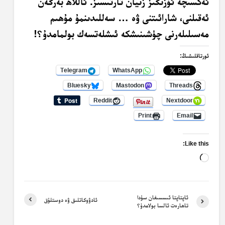
ئەكسىچە ئۆزىڭىز زىيان تارتىسىز. ئاللاھ بەرگەن
ئەقىلنى، شارائىتنى ۋە … سەللىدىنمۇ مۇھىم
مەسىلىلەرنى چۈشىنىشكە ئىشلەتسەك بولمامدۇ؟!
ئورتاقلىشىڭ:
Telegram
WhatsApp
Bluesky
Mastodon
Threads
Reddit
Nextdoor
Print
Email
Like this:
Loading…
ئاپتاپتا ئىسسىغان سۇدا
ئادۋوكاتلىق ۋە دوستلۇق
تاھارەت ئالسا بولامدۇ؟