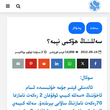
بىدئەت
پەتىۋالار
سەللىنىڭ ھۆكمى نېمە؟
2012-09-14
14,898 قېتىم كۆرۈلدى
2 مىنۇتتا ئوقۇپ بولالايسىز
سوئال:
ئالدىنقى قېتىم جۈمە خۇتبىسىدە ئىمام
ئاخۇننىڭ «سەللە كىيىپ ئوقۇغان 2 رەكەت نامازغا
70رەكەت نامازنىڭ ساۋابى بېرىلىدۇ. سەللە كىيمەي