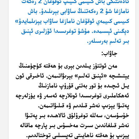
ئادەتتىكى باش كىيىمى كىيىپ ئوقۇغان 2 رەكەت
نامازغا شۇ 2 رەكەتنىڭ ساۋابى بېرىلىدۇ. باش
كىيىمى كىيمەي ئوقۇغان نامازغا ساۋاب يېزىلمايدۇ»
دېگىنى ئېسىمدە. مۇشۇ توغرىسىدا ئۆزلىرى ئېنىق
بىر تەلىم بەرسىلەر.
جاۋاب:
مەن ئوتتۇز يىلدىن بېرى بۇ ھەقتە كۈچۈمنىڭ
يېتىشىچە «ئېنىق تەلىم» بېرىۋاتىمەن. ئاخىرقى ئون
يىل ئىچىدە بۇ تور بەتنى قۇرۇپ نامازنىڭ
ئەھكاملىرى توغرىسىدا ئونلارچە ئەسەر ۋە يۈزلەرچە
پەتىۋا يېزىپ نەشر قىلدىم ۋە قىلىۋاتىمەن.
خۇسۇسەن، سەللە توغرۇلۇق ئالاھىدە بىر پەتىۋا
نەشر قىلغاندىن سىرت مەخسۇس بىر پارچە ماقالە
يېزىپ بۇ ھەقتە ناھايىتى تەپسىلىي توختالدىم.