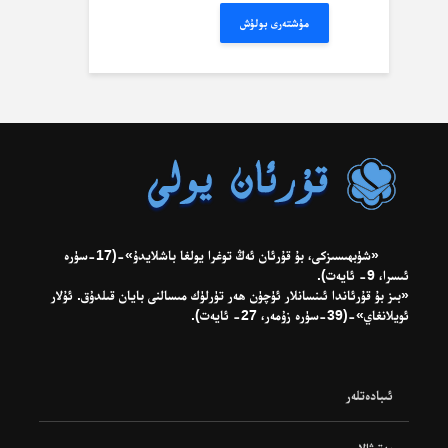
مۇشتەرى بولۇش
«شۈبھىسىزكى، بۇ قۇرئان ئەڭ توغرا يولغا باشلايدۇ»-(17-سۈرە
ئىسرا، 9- ئايەت).
«بىز بۇ قۇرئاندا ئىنسانلار ئۈچۈن ھەر تۈرلۈك مىسالنى بايان قىلدۇق. ئۇلار
ئويلانغاي»-(39-سۈرە زۇمەر، 27- ئايەت).
ئىبادەتلەر