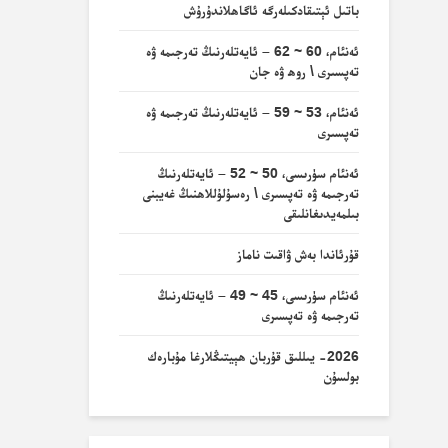
باتىل ئېتىقادكىلەرگە ئاگاھلاندۇرۇش
ئەنئام، 60 ~ 62 – ئايەتلەرنىڭ تەرجىمە ۋە
تەپسىرى \ روھ ۋە جان
ئەنئام، 53 ~ 59 – ئايەتلەرنىڭ تەرجىمە ۋە
تەپسىرى
ئەنئام سۈرىسى، 50 ~ 52 – ئايەتلەرنىڭ
تەرجىمە ۋە تەپسىرى \ رەسۇلۇللاھنىڭ غەيبنى
بىلمەيدىغانلىقى
قۇرئاندا بەش ۋاقىت ناماز
ئەنئام سۈرىسى، 45 ~ 49 – ئايەتلەرنىڭ
تەرجىمە ۋە تەپسىرى
2026- يىللىق قۇربان ھېيتىڭلارغا مۇبارەك
بولسۇن