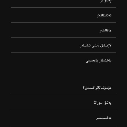
پەتىۋالار
تەتقىقاتلار
ماقالىلەر
لازىملىق دىنىي ئىلىملەر
ياخشىلار باغچىسى
مۇسۇلمانلار كىمدۇر؟
پەتىۋا سوراڭ
مەقسىتىمىز