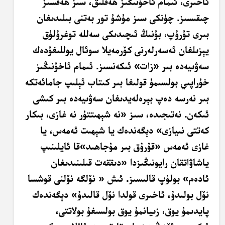
ئاخىرى، ئىمام ئاخۇنىڭىز ھەقلىق، سىز ھەقسىز
چىقىسىز. چۈنكى سىز مۇشۇ تور بەتنى بىلىدىغان
بىرى تۇرۇپ، بۇنىڭ ئىچىدىكى سەللە توغرۇلۇق
يېزىلغان ئەسەرلەرنى كۆرمەيلا سوئال يوللىغۇدەك
سەۋىيەدە بىر «زات» ئىكەنسىز. ئىمام ئاخۇنىڭىز
خۇراپىي بولسىمۇ قولىغا بىر كىتاب ئېلىپ جامائەتكە
بىر نەرسە دەپ بېرەلەيدىغان سەۋىيەدە بىر كىشى
ئىكەن. نەتىجىدە، سىز «نە شېھىتتۇر نە غازى، بىكار
كەتتى نىيازى» دېگەندەك يا شېھىت ئەمەس، يا
غازى ئەمەس «قۇرۇق بىر مۇجاھىد»قا ئايلىنىپ
ياشاۋاتقان رايونىڭىزدا «دىققەت قىلىنىدىغان
ئادەم» بولۇپ قالىسىز. ئىش « نۆلگە نۆلنى قوشسا
نۆل بولىدۇ، ئاخىرى قولدا نۆل قالىدۇ» دېگەندەك
پايدىمۇ يوق، زىيانمۇ يوق بولسىغۇ بولاتتى،