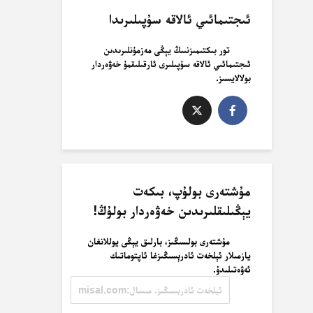
ئىجتىمائىي ئالاقە سۇپىلىرىدا
تور بىكتىمىزنىىڭ يېڭى مەزمۇنلىرىدىن
ئىجتىمائىي ئالاقە سۇپىلىرى ئارقىلىقمۇ خەۋەردار
بولالايسىز.
مۇشتەرى بولۇپ، بىكەت
يېڭىلىقلىرىدىن خەۋەردار بولۇڭ!
مۇشتەرى بولسىڭىز، بارلىق يېڭى يوللانغان
يازمىلار ئېلخەت ئادرېسىڭىزغا ئاپتوماتىك
ئەۋەتىلىدۇ.
ئېلخەت
ئادرېسىڭىز.
مىسال:
misal@misal.com