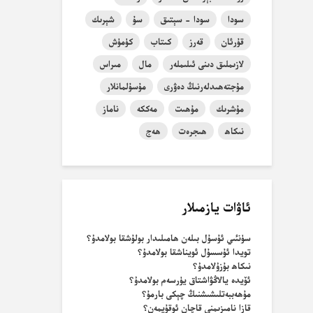
سودا
سودا - سېتىق
سۇ
شېرىك
قۇرئان
قەرز
كىتاب
كۈمۈش
لازىملىق دىنى ئىلىملەر
مال
مىراس
مۇجتەھىدلەرنىڭ دەۋرى
مۇسۇلمانلار
مۇشرىك
مۇھىت
مەككە
ناماز
نىكاھ
ھىجرەت
ھەج
ئاۋات يازمىلار
سۈنئىي ئۇسۇل بىلەن ھامىلىدار بولۇشقا بولامدۇ؟
تويدا ئۇسسۇل ئويناشقا بولامدۇ؟
نىكاھ بۇزۇلامدۇ؟
ئۆيدە يالاڭۋاشتاق يۈرسەم بولامدۇ؟
مۇھەببەتلىشىشنىڭ چېكى بارمۇ؟
قازا نامىزىمنى قاچان ئوقۇيمەن؟