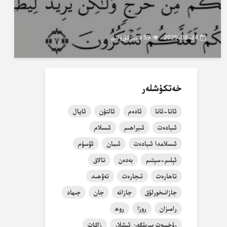
2025-08-24
59 قېتىم كۆرۈلدى
خەتكۈشلەر
ئاتا-ئانا
ئادەم
ئالتۇن
ئايال
ئىبادەت
ئىبراھىم
ئىسلام
ئىسلامدا ئىبادەت
ئىمان
ئۆسۈم
ئېلىم-سېتىم
بەدەن
تالاق
تاھارەت
تىجارەت
تەۋھىد
جازانىخورلۇق
جازانە
جان
جىھاد
رامىزان
روزا
روھ
رۇخسەت بېرىلگەن ئىشلار
زاكات