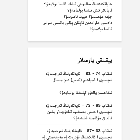
ھاراقكەشنىڭ سالىمىنى ئىلىك ئالسا بولامدۇ؟
ئاياللار ئىش قىلسا بولمامدۇ؟
جۈمە مۇھىممۇ؟ ھېيت نامىزىمۇ؟
دادىسى ھارامدىن تاپقان پۇلنى بالىسى مىراس
ئالسا بولامدۇ؟
يېقىنقى يازمىلار
ئەنئام، 74 ~ 81 – ئايەتلەرنىڭ تەرجىمە ۋە
تەپسىرى \ ئىبراھىم (ئە.س) دىن مىسال
نىكاھسىز يالغۇز قېلىشقا بولمايدۇ؟
ئەنئام، 69 ~ 73 – ئايەتلەرنىڭ تەرجىمە ۋە
تەپسىرى \ دىننى مەسخىرە قىلغۇچىلار بىلەن
قانداق مۇئامىلە قىلىنىدۇ؟
ئەنئام، 63 ~67 – ئايەتلەرنىڭ تەرجىمە ۋە
تەپسىرى \ ئاللاھنىڭ قۇدرەت ۋە مەرھەمىتى ۋە