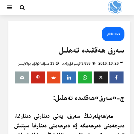
تەتقىقاتلار
سەرف ھەققىدە تەھلىل
2016-10-26
3,838 قېتىم كۆرۈلدى
13 مىنۇتتا ئوقۇپ بولالايسىز
ج-
«سەرف»ھەققىدە تەھلىل:
مەزھەپلەرنىڭ سەرف، يەنى دىنارنى دىنارغا،
دىرھەمنى دىرھەمگە ۋە دىرھەمنى دىنارغا سېتىش