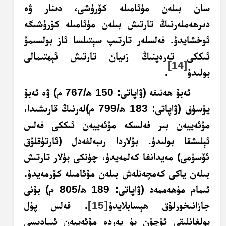
سان بىلەن مۇئامىلە كۆرۈشى، دىنار ۋە
دىرھەملەرنىڭ تارتىش بىلەن مۇئامىلە كۆرۈشىگە
ئوخشايدۇ. فەلسلەر تارتىپ سېتىلسا ئاز بولسىمۇ
ئىككى تەرەپنىڭ زىيان تارتىش ئېھتىمالى
[14]
بولىدۇ
.
ئەبۇ ھەنىفە (ۋاپاتى: 150 ھ/767 م) ۋە ئەبۇ
يۈسۈف (ۋاپاتى: 183 ھ/799 م)لەرنىڭ قارىشىدا،
مۇئەييەن بىر فەلسكە مۇئەييەن ئىككى فەلس
ئېلىشقا بولىدۇ. بۇلاردا رىبەلفەدل (ئارتۇقلۇق
ئۆسۈمى) مەيدانغا كەلمەيدۇ، چۈنكى بۇلار تارتىش
بىلەن ياكى كەمچەنلەش بىلەن مۇئامىلە كۆرمەيدۇ.
ئىمام مۇھەممەد (ۋاپاتى: 189 ھ/805 م) بۇنى
جازانىخورلۇق ھېسابلايدۇ
[15]
. فەلس پۇل
بولغانلىقى ئۈچۈن بۇ يەردە مۇئەييەن ئىپادىسى