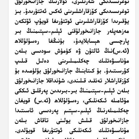
توغرىسىدىكى شەرتلىرى، ئۇلارنىڭ جازانىخورلۇق
توغرىسىدىكى كۆزقاراشلىرىنى ئەكس ئەتتۈرىدۇ. بىز
يۇقىرىدا كۆزقاراشلىرىنى ئوتتۇرىغا قويۇپ ئۆتكەن
مەزھەپلەر جازانىخورلۇقنى ئېلىم-سېتىمنىڭ بىر
پارچىسى ھېسابلايدۇ، بۇنىڭغا رەسۇلۇللاھ
(ئە.س)نىڭ ئالتۇن ۋە كۈمۈش سودىسى بىلەن
مۇناسىۋەتلىك چەكلىمىلىرىنى دەلىل قىلىپ
كۆرسىتىدۇ. بۇ كىتابنىڭ جازانىخورلۇق بۆلۈمىدە بۇ
كۆزقاراشلار تەنقىد قىلىندى، شۇنداقلا جازانىخورلۇق
بىلەن ئېلىم-سېتىمنىڭ بىر-بىرىدىن پەرقلىق ئىككى
مۇئامىلە ئىكەنلىكى، رەسۇلۇللاھ (ئە.س) قويغان
چەكلىمىلەرنىڭ ئېلىم-سېتىم پەردىسى ئاسىتىدا
جازانىخورلۇق قىلىش يولىنى تاقاش بىلەن
مۇناسىۋەتلىك ئىكەنلىكى ئوتتۇرىغا قويۇلدى.