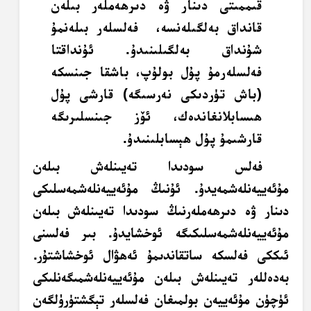
قىممىتى دىنار ۋە دىرھەملەر بىلەن
قانداق بەلگىلەنسە، فەلسلەر بىلەنمۇ
شۇنداق بەلگىلىنىدۇ. ئۇنداقتا
فەلسلەرمۇ پۇل بولۇپ، باشقا جىنسكە
(باش تۈردىكى نەرسىگە) قارشى پۇل
ھىسابلانغاندەك، ئۆز جىنسلىرىگە
قارشىمۇ پۇل ھېسابلىنىدۇ.
فەلس سودىدا تەيىنلەش بىلەن
مۇئەييەنلەشمەيدۇ. ئۇنىڭ مۇئەييەنلەشمەسلىكى
دىنار ۋە دىرھەملەرنىڭ سودىدا تەيىنلەش بىلەن
مۇئەييەنلەشمەسلىكىگە ئوخشايدۇ. بىر فەلسنى
ئىككى فەلسكە ساتقاندىمۇ ئەھۋال ئوخشاشتۇر.
بەدەللەر تەيىنلەش بىلەن مۇئەييەنلەشمىگەنلىكى
ئۈچۈن مۇئەييەن بولمىغان فەلسلەر تېگشتۈرۈلگەن