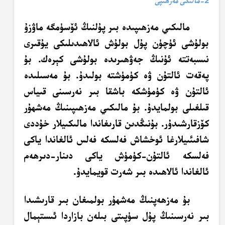
2-مالىكى مەزھىپى
مالىكىي مەزھىپىدە بىر پۇلنىڭ ئۆسۈمگە ماۋزۇ
بولۇشى ئۈچۈن پۇل بولۇش ئالاھىدىلىكى يۇقىرى
نىسبەتتە ئۇنىڭ جەۋھىرىدە بولۇشى كېرەك. بۇ
پەقەت ئالتۇن ۋە كۈمۈشتە بولىدۇ. بۇ مەسىلىدە
ئالتۇن ۋە كۈمۈشكە باشقا بىر نەرسىنى قىياس
قىلغىلى بولمايدۇ. بۇ مالىكىي مەزھىپىنىڭ مەشھۇر
كۆزقارشىدۇر. بۇنىڭدىن قارىغاندا مالىكىيلار خۇددى
شافىئىيلارغا ئوخشاش فەلسكە فەلس ئالغاندا ياكى
فەلسكە ئالتۇن-كۈمۈش ياكى دىنار-دىرھەم
ئالغاندا ئالاھىدە بىر شەرت قويمايدۇ.
بۇ مەزھەپنىڭ مەشھۇر بولمىغان بىر قارىشىدا
بىر نەرسىنىڭ پۇل سۈپىتى بىلەن بازاردا
ئىستېمال