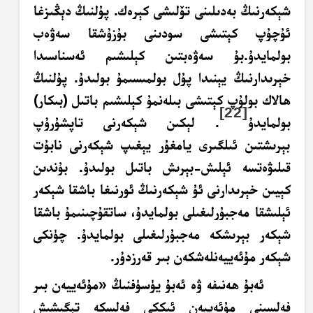
شېكەرنىڭ بەدىلىنى تۆلىشى كېرەك. پۇلنىڭ دېڭىزغا
ئۇچۇپ كېتىشى سودىنى بۇزۇشقا سەۋەب
بولمايدۇ.بۇ
سەۋەبتىن
كېلىشىم ئەسناسىدا
خېرىدارنىڭ يېنىدا پۇل بولمىسىمۇ بولىدۇ. پۇلنىڭ
ھالاك بولۇپ كېتىشى بىلەنمۇ كېلىشىم باتىل (بىكار)
[22]
بولمايدۇ
. لېكىن شېكەرنى تاپشۇرۇپ
بېرىشتىن ئىلگىرى يامغۇر يېغىپ شېكەرنى نابۇت
قىلىۋەتسە ئېلىش-بېرىش باتىل بولىدۇ. بۇندىن
كېيىن خېرىدارنى ئۇ شېكەرنىڭ ئورنىغا باشقا شېكەر
ئېلىشقا مەجبۇرلىغىلى بولمايدۇ، ساتقۇچىنىمۇ باشقا
شېكەر بېرىشكە مەجبۇرلىغىلى بولمايدۇ. چۈنكى
شېكەر مۇئەييەنلەشكەن بىر قەرزدۇر.
ئەبۇ ھەنىفە ۋە ئەبۇ يۈسۈفنىڭ «مۇئەييەن بىر
فەلسىنى مۇئەييەن ئىككى فەلسكە تېگىشىش