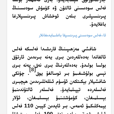
فەلس سودىسىنى ئالتۇن ۋە كۈمۈش سودىسىنىڭ
پىرىنسىپلىرى
بىلەن ئوخشاش
پىرىنسىپلارغا
باغلايدۇ.
ئا-فەلس سودىسىنى پىرىنسىپقا باغلىمايدىغانلار
شافىئىي مەزھىپىنىڭ قارىشىدا فەلسكە فەلس
ئالغاندا بەدەللەردىن بىرى يەنە بىرىدىن ئارتۇق
بولسا بولىدۇ. بەدەللەرنىڭ بىرى نەق، يەنە بىرى
[8]
نېسى بولۇشىغىمۇ بىر توسالغۇ يوق
. چۈنكى
شافىئىيلار بېكىتكەن ئۆسۈم ئىللەتلىرىدىن ھېچبىرى
فەلسلەردە تېپىلمايدۇ. فەلسلەر ئالتۇندىنمۇ
بېسىلمىغان، كۈمۈشتىنمۇ بېسىلمىغان، ئۇلار
يېمەكلىكمۇ ئەمەس. بىر ئايدىن كېيىن 110 فەلس
ئېلىش شەرتى بىلەن نەق 100 فەلس سېتىشقا