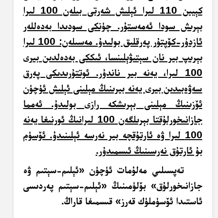
كېيىن 110 لىرا ئېلىش شەرتى بىلەن 100 لىرا
بېرىش سودا ئەمەستۇر. چۈنكى سودىدا بەدەللەر
ئازدۇر-كۆپتۇر پەرقلىق بولىدۇ. مەسىلەن: 100 لىرا
بېرىپ بىر نان سېتىۋېلىنسا، ئىككى بەدەلدىن بىرى
100 لىرا، يەنە بىر ناندۇر. ئوتتۇرىدىكى پەرق
سەۋەبىدىن بىرى يەنە بىرىنىڭ مېلىنى ئېلىش ئۈچۈن
ئۆزىنىڭ مېلىنى بېرىشكە رازى بولىدۇ. ئەمما
جازانىخورلۇقتا بېرىلگەن 100 لىرانىڭ ئورنىغا يەنە
100 لىرا ۋە ئارتۇقچە بىر نەرسە ئېلىنىدۇ. ئۆسۈم
بۇ ئارتۇق نەرسىنىڭ ئىسمىدۇر.
تەپسىلىي
مەلۇمات ئۈچۈن «ئېلىم-سېتىم ۋە
جازانىخورلۇق» بۆلۈمىنىڭ «ئېلىم-سېتىم پەردىسى
ئاستىدا ئۆسۈملۈك قەرز» قىسمىغا قاراڭ.