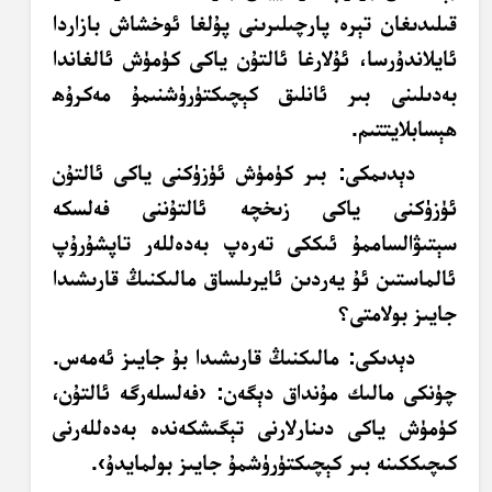
قىلىدىغان تېرە پارچىلىرىنى پۇلغا ئوخشاش بازاردا
ئايلاندۇرسا، ئۇلارغا ئالتۇن ياكى كۈمۈش ئالغاندا
بەدىلىنى بىر ئانلىق كېچىكتۈرۈشنىمۇ
مەكرۇھ
ھېسابلايتتىم.
دېدىمكى: بىر كۈمۈش ئۈزۈكنى ياكى ئالتۇن
ئۈزۈكنى ياكى زىخچە ئالتۇننى فەلسكە
سېتىۋالساممۇ ئىككى تەرەپ بەدەللەر تاپشۇرۇپ
ئالماستىن ئۇ يەردىن ئايرىلساق مالىكنىڭ قارىشىدا
جايىز بولامتى؟
دېدىكى: مالىكنىڭ قارىشىدا بۇ جايىز ئەمەس.
چۈنكى مالىك مۇنداق دېگەن: ‹فەلسلەرگە ئالتۇن،
كۈمۈش ياكى دىنارلارنى تېگىشكەندە بەدەللەرنى
كىچىككىنە بىر كېچىكتۈرۈشمۇ جايىز بولمايدۇ›.