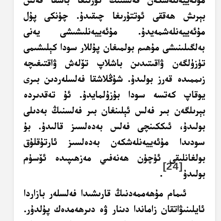
بېرىش ھەققى ئوتتۇرىغا چىقىدۇ. چۈنكى پۇل
مۇئەييەنلەشمەيدۇ. مۇئەييەنلىشىشى يەنى
بەلگىلىنىشى مۇھىم بولمىغان پۇللار سودا كېلىشىمى
تۈزۈلگەن ۋاقىتىدىن باشلاپ تۆلەش ۋاقتىغىچە
زىممىدە قەرز بولىدۇ. شۇڭلاشقا فەلسلەردىن بىرى
يوقاپ كەتسە سودا بۇزۇلمايدۇ. ئۇ تەقدىردە
بېرىلگەن بىر فەلس ئېلىنغان بىر فەلسنىڭ بەدىلى
بولىدۇ، ئىككىنچى فەلس بەدەلسىز قالىدۇ. بۇ
سودىدا مۇئەييەنلەشكەن بەدەلسىز ئارتۇقلۇق
بولغانلىقى ئۈچۈن ھەنەفىي مەزھىپىدە ئۆسۈم
[24]
بولىدۇ
.
ئىمام مۇھەممەدنىڭ قارىشىدا فەلسلەر بازاردا
ئايلىنىۋاتقان زاماندا دىنار ۋە دىرھەمدەك پۇلدۇر.