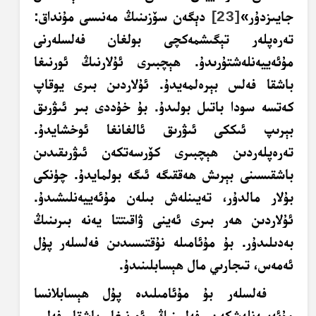
جايىزدۇر»
[23]
دېگەن سۆزىنىڭ مەنىسى مۇنداق:
تەرەپلەر تېگىشمەكچى بولغان فەلسلەرنى
مۇئەييەنلەشتۇرىدۇ. ھېچبىرى ئۇلارنىڭ ئورنىغا
باشقا فەلس بېرەلمەيدۇ. ئۇلاردىن بىرى يوقاپ
كەتسە سودا باتىل بولىدۇ. بۇ خۇددى بىر ئىۋرىق
بېرىپ ئىككى ئىۋرىق ئالغانغا ئوخشايدۇ.
تەرەپلەردىن ھېچبىرى كۆرسەتكەن ئىۋرىقىدىن
باشقىسىنى بېرىش ھەققىگە ئىگە بولمايدۇ. چۈنكى
بۇلار مالدۇر، تەيىنلەش بىلەن مۇئەييەنلىشىدۇ.
ئۇلاردىن ھەر بىرى ئەينى ۋاقىتتا يەنە بىرىنىڭ
بەدىلىدۇر. بۇ مۇئامىلە نۇقتىسىدىن فەلسلەر پۇل
ئەمەس، تىجارىي مال ھېسابلىنىدۇ.
فەلسلەر بۇ مۇئامىلىدە پۇل ھېسابلانسا
مۇئەييەنلەشكەن فەلسنىڭ ئورنىغا باشقا فەلس