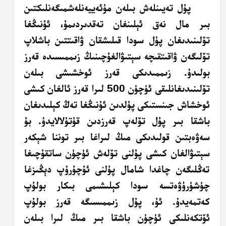
پۇل تەيىنلەش بىلەن مۇئەييەنلەشمىگەنلىكتىن
بىر مال نەق ئېلىنغان تەقدىردىمۇ، ئۇنىڭغا
تۆلىنىدىغان پۇل سودا قىلىشقان ۋاقىتتىن باشلاپ
تۆلىگەن ۋاقىتقىچە سېتىۋالغۇچىنىڭ زىممىسىدە قەرز
بولىدۇ. زىممىدىكى قەرز ئوخشىشى بىلەن
تۆلىنىدىغانلىقى ئۈچۈن 500 لىرا قەرز ئالغان كىشى
ئوخشاش
جىنستىكى
پۇلدىن ئۇنىڭغا تەڭ كېلىدىغان
باشقا بىر پۇل تۆلەپ قەرزدىن قۇتۇلالايدۇ. بۇ
سەۋەبتىن
قولىدىكى مىڭ لىراغا بىر توننا شېكەر
سېتىۋالغان كىشى پۇلنى تۆلەش ئۈچۈن ساتقۇچىغا
تەڭلىگەن چاغدا شامال پۇلنى ئۇچۇرۇپ دېڭىزغا
چۈشۈرۈۋەتسە سودا كېلىشىمى بىكار بولۇپ
كەتمەيدۇ. ئۇ، پۇل زىممىسىگە قەرز بولۇپ
ئۆتكەنلىكى ئۈچۈن باشقا بىر مىڭ لىرا بىلەن