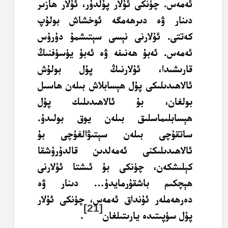
ئەمەس. چۈنكى ئۇلار پۇلدۇر، ئۇلار ھازىر
دىنار ۋە دىرھەمگە ئوخشاش بولۇپ
كەتتى. ئۇلارنى نېسى سېتىشمۇ دۇرۇس
ئەمەس. ئەبۇ ھەنىفە ۋە ئەبۇ يۈسۈفنىڭ
قارىشىدا، ئۇلارنىڭ پۇل بولۇش
ئالاھىدىلىكى پۇل ھېسابلاش بىلەن ھاسىل
بولغان، بۇ ئالاھىدىلىك پۇل
ھېسابلىماسلىق بىلەن يوق بولىدۇ.
ساتقۇچى بىلەن سېتىۋالغۇچى بۇ
ئالاھىدىلىكنى ئەمەلدىن قالدۇرۇشقا
كېلىشكەن، چۈنكى بۇ ئىشتا ئۇلارنى
ھېچكىم باشقۇرمايدۇ… دىنار ۋە
دەرھەملەر ئۇنداق ئەمەس، چۈنكى ئۇلار
[21]
پۇل سۈپىتىدە يارىتىلغان
.