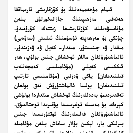
ئىمام مۇھەممەدنىڭ بۇ كۆزقارىشى قارىماققا
ھەنەفىي مەزھىپىنىڭ جازانىخورلۇق بىلەن
مۇناسىۋەتلىك كۆزقارىشىغا زىتتەك كۆرۈنىدۇ.
چۈنكى بۇ مەزھەپتە ئۆسۈمنىڭ ئىللىتى (سەۋەبى)
مىقدار ۋە جىنىستۇر. مىقدار- كەيل ۋە ۋەزىندۇر.
ئالماشتۇرۇلغان ماللار ئوخشاش
جىنس
بولۇپ، ھەر
ئىككىسى كەيلىي (مۇئامىلىسى كەمچەنلەپ
قىلىنىدىغان) ياكى ۋەزنىي (مۇئامىلىسى تارتىپ
قىلىنىدىغان) بولسا ئالماشتۇرۇش نەق بولغان
تەقدىردىمۇ بەدەللەرنىڭ ئوخشاش مىقداردا بولۇشى
كېرەك. بۇ مەسىلە توغرىسىدا يۇقىرىدا توختالدۇق.
ئالماشتۇرۇلغان فەلسلەرنىڭ ئوتتۇرىسىدا جىنس
بىرلىكى بار، لېكىن بۇلار ساناش بىلەن مۇئامىلە
كۆرگەنلىكى ئۈچۈن بۇلاردا ئۆسۈمگە سەۋەب