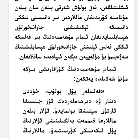
ئىشلىتىلگەن. نەق بولۇش شەرتى بىلەن سان بىلەن
مۇئامىلە كۆرىدىغان ماللاردىن بىر دانىسىنى ئىككى
دانىسىگە تېگىشىشنى جازانىخورلۇق
ھېسابلىمايدىغان ئىمام مۇھەممەدنىڭ بىر فەلسكە
ئىككى فەلس ئېلىشنى جازانىخورلۇق ھېسابلىشىنىڭ
سەۋەبىمۇ بۇ مۇئەييەن دېگەن ئىپادىدە ساقلانغان.
ئىمام مۇھەممەدنىڭ كۆزقارىشى بىزگە
مۇنۇ شەكىلدە يەتكەن:
«فەلسلەر پۇل بولۇپ، خۇددى
دىنار ۋە دىرھەملەردەك ئۆز جىنسىغا
ئارتۇق سېتىشقا بولمايدۇ. ئۇلار بىلەن
ماللارغا قىممەت بەلگىلىنىشى ئۇلارنىڭ
پۇل ئىكەنلىكى كۆرسىتىدۇ. ماللارنىڭ