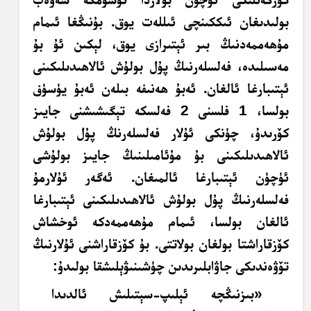
بولىدىغان
ئىككىنچى
ئىللەت يوق. بۇنىڭغا ئىمام
مۇھەممەدنىڭ بىر ئېتىرازى يوق، لېكىن ئۇ بۇ
مەسىلىدە، فەلسلەرنىڭ پۇل بولۇش ئالاھىدىلىكىنى
ئېتىبارغا ئالغان. ئەبۇ ھەنىفە بىلەن ئەبۇ يۈسۈف
بولسا، 1 فلسنى 2 فەلسكە تېگىشىشنى جايىز
كۆرىدۇ، چۈنكى ئۇلار فەلسلەرنڭ پۇل بولۇش
ئالاھىدىلىكىنى بۇ مۇئامىلىنىڭ جايىز بولۇشى
ئۈچۈن ئېتىبارغا ئالمىغان. ئەگەر ئۇلارمۇ
فەلسلەرنىڭ پۇل بولۇش ئالاھىدىلىكىنى ئېتىبارغا
ئالغان بولسا، ئىمام مۇھەممەدكە ئوخشاش
كۆزقاراشتا بولغان بولاتتى. بۇ كۆزقاراشنى ئۇلارنىڭ
تۆۋەندىكى جاۋابلىرىدىن چۈشىنىۋېلىشقا بولىدۇ:
«بىزنىڭچە ئېلىپ-سېتىلىش ئالدىدا