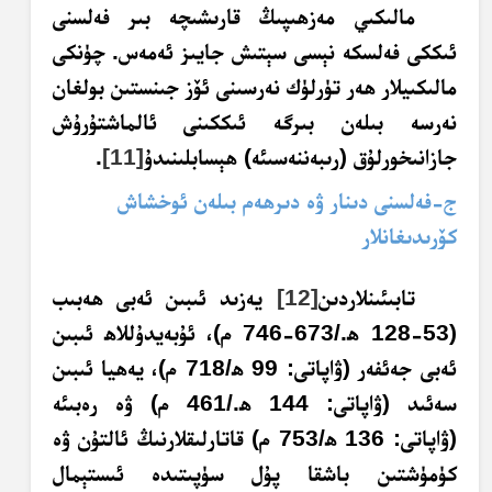
مالىكىي مەزھىپىڭ قارىشىچە بىر فەلسنى
ئىككى فەلسكە نېسى سېتىش جايىز ئەمەس. چۈنكى
مالىكىيلار ھەر تۈرلۈك نەرسىنى ئۆز جىنستىن بولغان
نەرسە بىلەن بىرگە ئىككىنى ئالماشتۇرۇش
جازانىخورلۇق (رىبەننەسىئە) ھېسابلىنىدۇ
[11]
.
ج-فەلسنى دىنار ۋە دىرھەم بىلەن ئوخشاش
كۆرىدىغانلار
تابىئىنلاردىن
[12]
يەزىد ئىبىن ئەبى ھەبىب
(53-128 ھ./673-746 م)، ئۇبەيدۇللاھ ئىبىن
ئەبى جەئفەر (ۋاپاتى: 99 ھ/718 م)، يەھيا ئىبىن
سەئىد (ۋاپاتى: 144 ھ./461 م) ۋە رەبىئە
(ۋاپاتى: 136 ھ/753 م) قاتارلىقلارنىڭ ئالتۇن ۋە
كۈمۈشتىن باشقا پۇل سۈپىتىدە ئىستېمال