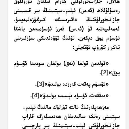
ھالال، جازانىخورلۇقنى ھارام قىلغان تۇرۇقلۇق
رەسۇلۇللاھ (ئە.س) ئېلىم-سېتىمنىڭ بىر قىسمىنى
جازانىخورلۇقنىڭ دائىرىسىگە كىرگۈزەلمەيدۇ.
ئەمەلىيەتتە ئۇ (ئە.س) قەرز ئۆسۈمىدىن باشقا
ئۆسۈم يوق دېگەن. ئۇنىڭ تۆۋەندىكى سۆزلىرىنى
تەكرار كۆرۈپ ئۆتەيلى:
«قولدىن قولغا (نەق) بولغان سودىدا ئۆسۈم
يوق»
[2]
.
«ئۆسۈم پەقەت قەرزدە بولىدۇ»
[3]
.
«دىققەت، ئۆسۈم نېسىدە بولىدۇ»
[4]
.
مەزھەپلەرنىڭ ئالتە تۈرلۈك مالنىڭ ئېلىم-
سېتمىنى رەتكە سالىدىغان ھەدىسلەرگە قاراپ
جازانىخورلۇقنى ئېلىم-سېتىمنىڭ بىر پارچىسى