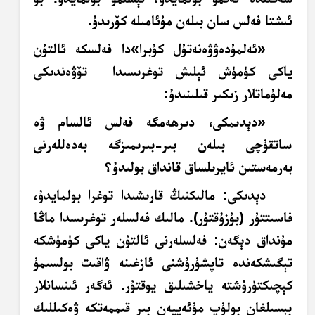
ئىشتا فەلس سان بىلەن مۇئامىلە كۆرىدۇ.
«ئەلمۇدەۋۋەنەتۇل كۇبرا»دا فەلسكە ئالتۇن
ياكى كۈمۈش ئېلىش توغرىسىدا تۆۋەندىكى
مەلۇماتلار زىكىر قىلىنىدۇ:
«دېدىمكى، دىرھەمگە فەلس ئالسام ۋە
ساتقۇچى بىلەن بىر-بىرىمىزگە بەدەللەرنى
بەرمەستىن ئايرىلساق قانداق بولىدۇ؟
دېدىكى: مالىكنىڭ قارىشىدا توغرا بولمايدۇ،
فاسىتتۇر (بۇزۇقتۇر). مالىك فەلسلەر توغرىسدا ماڭا
مۇنداق دېگەن: فەلسلەرنى ئالتۇن ياكى كۈمۈشكە
تېگىشكەندە تاپشۇرۇشنى ئازغىنە ۋاقىت بولسىمۇ
كېچىكتۈرۈشتە ياخشىلىق يوقتۇر. ئەگەر ئىنسانلار
بېسىلغان بولۇپ مۇئەييەن بىر قىممەتكە ۋەكىللىك