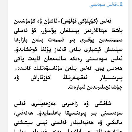
2-فەلس سودىسى
فەلس (
كۆپلۈكى
فۇلۇس)-ئالتۇن ۋە كۈمۈشتىن
باشقا مېتاللاردىن بېسىلغان پۇلدۇر. ئۇ ئەسلى
قىممىتىدىن يۇقىرى بىر قىممەت بىلەن بازارغا
سېلىنىش ئېتىبارى بىلەن قەغەز پۇلغا ئوخشايدۇ.
فەلس سودىسىنى رەتكە سالىدىغان ئايەت ياكى
ھەدىس يوق. فەلس بىلەن مۇناسىۋەتلىك
قائىدە-
پىرىنسىپلار
فەقىھلەرنىڭ كۆزقاراش ۋە
چۈشەنچىلىرىدىن ئىبارەت.
شافىئىي ۋە زاھىرىي مەزھەپلىرى فەلس
سودىسىنى بىر
پىرىنسىپقا
باغلىمايدۇ. ھەنەفىي،
مالىكىي ۋە ھەنبەلىيلەر فەلسنى نېسى سېتىشنى
جازانىخورلۇق ھېسابلايدۇ. بەزى فەقىھلەر بولسا