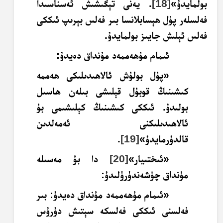
بولمايدۇ»
[18]
. يەنى تېگىشىش ئەسناسىدا
فەلسلەر پۇل ھېسابلانسا بىر فەلس بېرىپ ئىككى
فەلس ئېلىش جايىز بولمايدۇ.
ئىمام مۇھەممەد مۇنداق دەيدۇ:
«پۇل بولۇش ئالاھىدىلىكى ھەممە
كىشىنىڭ قوبۇل قېلىشى بىلەن ھاسىل
بولىدۇ. ئىككى كىشىنىڭ كېلىشىمى بۇ
ئالاھىدىلىكنى ئەمەلدىن
قالدۇرمايدۇ»
[19]
.
«ئىختىيار»
[20]
دا بۇ مەسىلە
مۇنداق چۈشەندۈرۈلىدۇ:
«ئىمام مۇھەممەد مۇنداق دەيدۇ: بىر
فەلسنى ئىككى فەلسكە سېتىش دۇرۇس