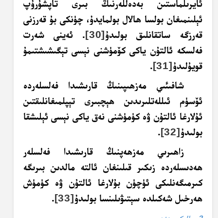
ئايرىلماستىن بەدەللەرنىڭ بىرى تاپشۇرۇپ
ئېلىنمىغان بولسا ھالال بولمايدۇ، چۈنكى بۇ قەرزنى
قەرزگە ساتقانلىق بولىدۇ
[30]
. ئەينى شەرت
فەلسكە ئالتۇن ياكى كۆمۈشنى نېسى تېگىشىشتىمۇ
قويۇلىدۇ
[31]
.
شافىئىي مەزھىپىنىڭ قارىشىدا فەلسلەردە
ئۆسۈم ئىللەتلىرىدىن ھېچبىرى تېپلمىغانلىقتىن
ئۇلارغا ئالتۇن ۋە كۈمۈشنى نەق ياكى نېسى ئېلىشقا
بولىدۇ
[32]
.
زاھىرىي مەزھەپنىڭ قارىشىدا فەلسلەر
ھەدىسلەردە زىكىر قىلىنغان ئالتە مالدىن بىرىگە
كىرمىگەنلىكى ئۈچۈن بۇلارغا ئالتۇن ۋە كۈمۈش
ھەرخىل شەكىلدە سېتىۋىلىنسا بولىدۇ
[33]
.