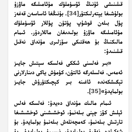
قىلىنىشى ئۇنىڭ ئۆسۈملۈك مۇئامىلىگە ماۋزۇ
بولۇشىغا يېتەرلىكتۇر
[34]
. بۇنىڭغا ئاساسەن قەغەز
پۇل بىلەن
قوشۇپ
پۈتۈن پۇللار ئۆسۈملۈك
مۇئامىلىگە ماۋزۇ بولىدىغان ماللاردۇر. ئىمام
مالىكنىڭ بۇ ھەقتىكى سۆزلىرى مۇنداق نەقىل
قىلىنىدۇ:
«بىر فەلسنى ئىككى فەلسكە سېتىش جايىز
ئەمەس. فەلسلەرگە ئالتۇن، كۈمۈش ياكى دىنارلارنى
تېگىشكەندە ئاغىنە بىر كېچىكتۈرۈش جايىز
بولمايدۇ»
[35]
.
ئىمام مالىك مۇنداق دەيدۇ: فەلسكە فەلس
ئېلىش كۆز چېنى بىلەنمۇ، ئوخشىشىنى ئوخشىشىغا
تارتىش بىلەنمۇ، كەمچەنلەش بىلەنمۇ بولمايدۇ. بۇ
شەكىلدە نەقمۇ بولمايدۇ، نېسىمۇ بولمايدۇ. بۇ