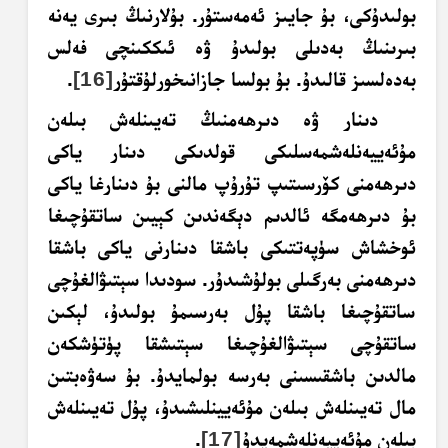
بولىدۇكى، بۇ جايىز ئەمەستۇر. بۇلارنىڭ بىرى يەنە
بىرىنىڭ بەدىلى بولىدۇ ۋە ئىككىنچى فەلس
بەدەلسىز قالىدۇ. بۇ بولسا جازانىخورلۇقتۇر
[16]
.
دىنار ۋە دىرھەمنىڭ تەيىنلەش بىلەن
مۇئەييەنلەشمەسلىكى قولدىكى دىنار ياكى
دىرھەمنى كۆرسىتىپ تۇرۇپ مالنى بۇ دىنارغا ياكى
بۇ دىرھەمگە ئالدىم دېگەندىن كېيىن ساتقۇچىغا
ئوخشاش سۈپەتتىكى باشقا دىنارنى ياكى باشقا
دىرھەمنى بەرگىلى بولۇشىدۇر. سودىدا سېتىۋالغۇچى
ساتقۇچىغا باشقا پۇل بەرسىمۇ بولىدۇ، لېكىن
ساتقۇچى سېتىۋالغۇچىغا سېتىشقا پۈتۈشكەن
مالدىن باشقىسىنى بەرسە بولمايدۇ. بۇ
سەۋەبتىن
مال تەيىنلەش بىلەن مۇئەيينلىشىدۇ، پۇل تەيىنلەش
بىلەن مۇئەييەنلەشمەيدۇ
[17]
.