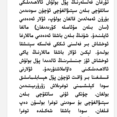
تۇرغان فەلسلەرنىڭ پۇل بولۇش ئالاھىدىلىكى
ساتقۇچى بىلەن سېتىۋالغۇچى ئۈچۈن سودىدىن
بۇرۇن
ئەمەلدىن قالغان بولۇپ، ئۇلار ئەدەدىي
(سان بىلەن مۇئامىلە كۆرىدىغان) مالغا
ئايلىنىدۇ. شۇنىڭ بىلەن باشقا ئەدەدىي ماللارغا
ئوخشاش بىر فەلسنى ئىككى فەلسكە سېتىشقا
بولىدۇ. لېكىن ئۇلار
باشقا ماللارنىڭ ياكى
ئوخشاش ئۆز جىنسلىرىنىڭ ئالدىدا پۇل بولۇش
ئالاھىدىلىكىنى داۋاملاشتۇرىدۇ. ئۇلارنى
قىسقىغىنا بىر ۋاقىت ئۈچۈن پۇل ھېسابلىماسلىق
سودا كېلىشىمىنى توغرىلاش زۆرۈرىيىتىدىن
بولغان. چۈنكى ئۇنى ساتقۇچى بىلەن
سېتىۋالغۇچى بۇ سودىنى توغرا بولسۇن دەپ
قىلغان. سودا باشقا شەكىلدە توغرا