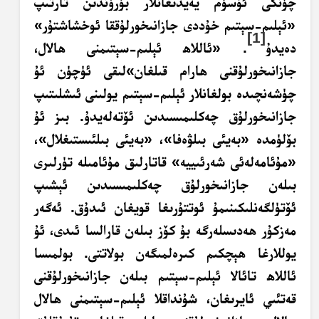
چۈنكى ئۆسۈم يەيدىغانلار بۇرۇندىن تارتىپ
«ئېلىم-سېتىم خۇددى جازانىخورلۇققا ئوخشاشتۇر»
[1]
دەيدۇ
. «
ئاللاھ ئېلىم-سېتىمنى ھالال،
جازانىخورلۇقنى ھارام قىلغان»لىقى ئۈچۈن ئۇ
چۈشەنچىدە بولغانلار ئېلىم-سېتىم يولىنى ئىشلىتىپ
جازانىخورلۇق چەكلىمىسىدىن ئۆتەلەيدۇ. بىز ئۇ
بۆلۈمدە «بەيئى بىلۋەفا»، «بەيئى بىلئىستىغلال»،
«مۇئامەلەئى شەرئىييە» قاتارلىق مۇئامىلە تۈرلىرى
بىلەن جازانىخورلۇق چەكلىمىسىدىن ئېشىپ
ئۆتۈلگەنلىكىنىمۇ ئوتتۇرىغا قويغان ئىدۇق.
ئەگەر
مەزكۇر ھەدىسلەرگە بۇ كۆز بىلەن قارالسا ئىدى، ئۇ
يوللارغا ھېچكىم كىرەلمىگەن بولاتتى
.
بولمىسا
ئاللاھ تائالا ئېلىم-سېتىم بىلەن جازانىخورلۇقنى
قەتئىي ئايرىغان، شۇنداقلا ئېلىم-سېتىمنى ھالال