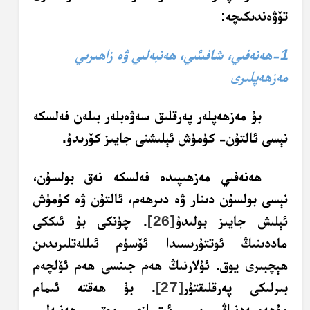
تۆۋەندىكىچە:
1-ھەنەفىي، شافىئىي، ھەنبەلىي ۋە زاھىرىي
مەزھەپلىرى
بۇ مەزھەپلەر پەرقلىق سەۋەبلەر بىلەن فەلسكە
نېسى ئالتۇن- كۈمۈش ئېلىشنى جايىز كۆرىدۇ.
ھەنەفىي مەزھىپىدە فەلسكە نەق بولسۇن،
نېسى بولسۇن دىنار ۋە دىرھەم، ئالتۇن ۋە كۈمۈش
ئېلىش جايىز بولىدۇ
[26]
. چۈنكى بۇ ئىككى
ماددىنىڭ ئوتتۇرىسىدا ئۆسۈم ئىللەتلىرىدىن
ھېچبىرى يوق. ئۇلارنىڭ ھەم
جىنسى
ھەم ئۆلچەم
بىرلىكى پەرقلىقتۇر
[27]
. بۇ ھەقتە ئىمام
مۇھەممەدنىڭ بىر ئېتىرازى يوق. ھەنبەلىي