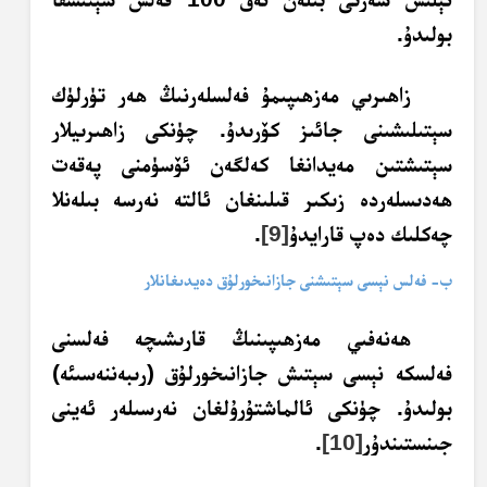
بولىدۇ.
زاھىرىي مەزھىپىمۇ فەلسلەرنىڭ ھەر تۈرلۈك
سېتىلىشىنى جائىز كۆرىدۇ. چۈنكى زاھىرىيلار
سېتىشتىن مەيدانغا كەلگەن ئۆسۈمنى پەقەت
ھەدىسلەردە زىكىر قىلىنغان ئالتە نەرسە بىلەنلا
چەكلىك دەپ قارايدۇ
[9]
.
ب- فەلس نېسى سېتىشنى جازانىخورلۇق دەيدىغانلار
ھەنەفىي مەزھىپىنىڭ قارىشىچە فەلسنى
فەلسكە نېسى سېتىش جازانىخورلۇق (رىبەننەسىئە)
بولىدۇ. چۈنكى ئالماشتۇرۇلغان نەرسىلەر ئەينى
جىنستىندۇر
[10]
.