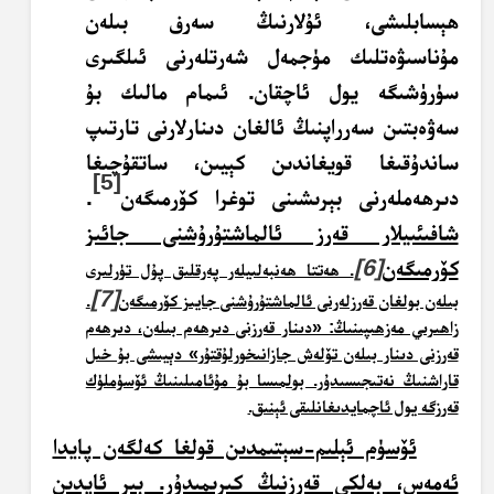
ھېسابلىشى، ئۇلارنىڭ سەرف بىلەن
مۇناسىۋەتلىك مۈجمەل شەرتلەرنى ئىلگىرى
سۈرۈشىگە يول ئاچقان.
ئىمام مالىك بۇ
سەۋەبتىن
سەرراپنىڭ ئالغان دىنارلارنى تارتىپ
ساندۇقىغا قويغاندىن كېيىن، ساتقۇچىغا
[5]
دىرھەملەرنى بېرىشىنى توغرا كۆرمىگەن
.
شافىئىيلار قەرز ئالماشتۇرۇشنى جائىز
كۆرمىگەن
[6]
. ھەتتا ھەنبەلىيلەر پەرقلىق پۇل تۈرلىرى
[7]
بىلەن بولغان قەرزلەرنى ئالماشتۇرۇشنى جايىز كۆرمىگەن
.
زاھىرىي مەزھىپىنىڭ: «دىنار قەرزنى دىرھەم بىلەن، دىرھەم
قەرزنى دىنار بىلەن تۆلەش جازانىخورلۇقتۇر» دېيىشى بۇ خىل
قاراشنىڭ نەتىجىسىدۇر. بولمىسا بۇ مۇئامىلىنىڭ ئۆسۈملۈك
قەرزگە يول ئاچمايدىغانلىقى ئېنىق.
ئۆسۈم ئېلىم-سېتىمدىن قولغا كەلگەن پايدا
ئەمەس، بەلكى قەرزنىڭ كىرىمىدۇر. بىر ئايدىن