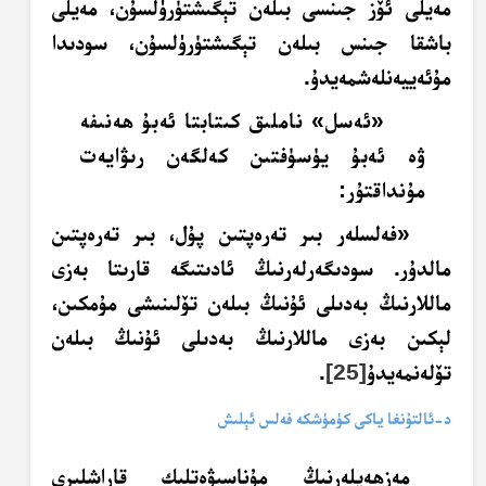
مەيلى ئۆز جىنسى بىلەن تېگىشتۈرۈلسۇن، مەيلى
باشقا
جىنس
بىلەن تېگىشتۈرۈلسۇن، سودىدا
مۇئەييەنلەشمەيدۇ.
«ئەسل» ناملىق
كىتابتا
ئەبۇ ھەنىفە
ۋە ئەبۇ يۈسۈفتىن كەلگەن رىۋايەت
مۇنداقتۇر:
«فەلسلەر بىر تەرەپتىن پۇل، بىر تەرەپتىن
مالدۇر. سودىگەرلەرنىڭ ئادىتىگە قارىتا بەزى
ماللارنىڭ بەدىلى ئۇنىڭ بىلەن تۆلىنىشى مۇمكىن،
لېكىن بەزى ماللارنىڭ بەدىلى ئۇنىڭ بىلەن
تۆلەنمەيدۇ
[25]
.
د-ئالتۇنغا ياكى كۈمۈشكە فەلس ئېلىش
مەزھەپلەرنىڭ مۇناسىۋەتلىك قاراشلىرى