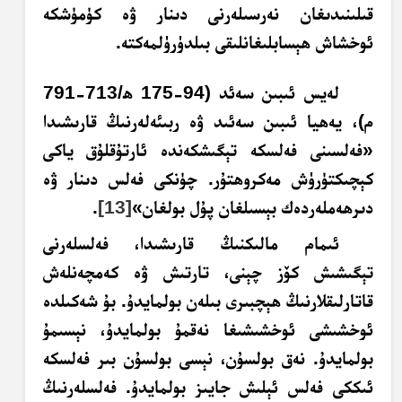
قىلىنىدىغان نەرسىلەرنى دىنار ۋە كۈمۈشكە
ئوخشاش ھېسابلىغانلىقى بىلدۈرۈلمەكتە.
لەيس ئىبىن سەئد (94-175 ھ/713-791
م)، يەھيا ئىبىن سەئىد ۋە ربىئەلەرنىڭ قارىشىدا
«فەلسىنى فەلسكە تېگىشكەندە ئارتۇقلۇق ياكى
كېچىكتۈرۈش مەكروھتۇر. چۈنكى فەلس دىنار ۋە
دىرھەملەردەك بېسىلغان پۇل بولغان»
[13]
.
ئىمام مالىكنىڭ قارىشىدا، فەلسلەرنى
تېگىشىش كۆز چېنى، تارتىش ۋە كەمچەنلەش
قاتارلىقلارنىڭ ھېچبىرى بىلەن بولمايدۇ. بۇ شەكىلدە
ئوخشىشى ئوخشىشىغا نەقمۇ بولمايدۇ، نېسىمۇ
بولمايدۇ. نەق بولسۇن، نېسى بولسۇن بىر فەلسكە
ئىككى فەلس ئېلىش جايىز بولمايدۇ. فەلسلەرنىڭ