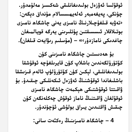
ئوقۇلسا ئەۋزەل بولىدىغانلىقى شەكسىز مەلۇمدۇر.
چۈنكى، پەيغەمبەر ئەلەيھىسسالام مۇنداق دېگەن:
‹تەۋبە قىلغۇچىلارنىڭ نامىزى يەنى چاشگاھ نامىزى
بوتىلاقلار ئىسسىقتىن پۇتلىرىنى يەرگە قويالمىغان
چاغدىكى نامازدۇر›» – (مۇسلىم رىۋايەت قىلغان).
بۇ ھەدىستىن چاشگاھ نامىزىنى كۈن
كۆتۈرۈلگەندىن باشلاپ كۈن قايرىلغۇچە ئوقۇشقا
بولىدىغانلىقى، لېكىن كۈن كۆتۈرۈلۈپ ئالەم قىزىشقا
باشلىغاندا ئوقۇشنىڭ ئەۋزەل ئىكەنلىكى چىقىدۇ. بۇ
ۋاقىتتا ئوقۇشتىكى ھېكمەت چاشگاھ نامىزى
ئوقۇلغان ۋاقىتنىڭ ناماز ئوقۇش چەكلەنگەن كۈن
چىقىش ۋاقتىدىن يىراق بولۇشى ئۈچۈندۇر.
4 – چاشگاھ نامىزىنىڭ رەكئەت سانى: