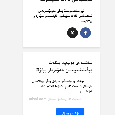
تور بىكتىمىزنىىڭ يېڭى مەزمۇنلىرىدىن
ئىجتىمائىي ئالاقە سۇپىلىرى ئارقىلىقمۇ خەۋەردار
بولالايسىز.
مۇشتەرى بولۇپ، بىكەت
يېڭىلىقلىرىدىن خەۋەردار بولۇڭ!
مۇشتەرى بولسىڭىز، بارلىق يېڭى يوللانغان
يازمىلار ئېلخەت ئادرېسىڭىزغا ئاپتوماتىك
ئەۋەتىلىدۇ.
ئېلخەت
ئادرېسىڭىز.
مىسال:
misal@misal.com
مۇشتەرى بولۇش