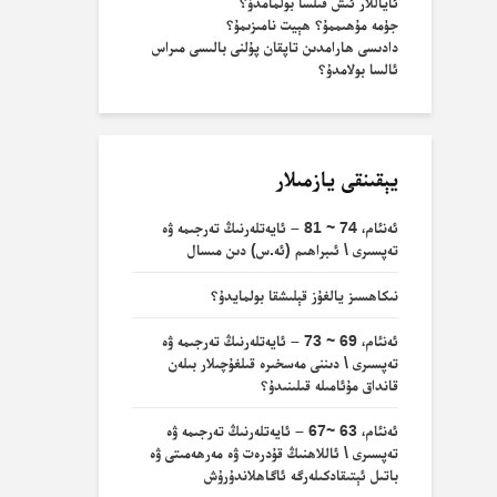
ئاياللار ئىش قىلسا بولمامدۇ؟
جۈمە مۇھىممۇ؟ ھېيت نامىزىمۇ؟
دادىسى ھارامدىن تاپقان پۇلنى بالىسى مىراس
ئالسا بولامدۇ؟
يېقىنقى يازمىلار
ئەنئام، 74 ~ 81 – ئايەتلەرنىڭ تەرجىمە ۋە
تەپسىرى \ ئىبراھىم (ئە.س) دىن مىسال
نىكاھسىز يالغۇز قېلىشقا بولمايدۇ؟
ئەنئام، 69 ~ 73 – ئايەتلەرنىڭ تەرجىمە ۋە
تەپسىرى \ دىننى مەسخىرە قىلغۇچىلار بىلەن
قانداق مۇئامىلە قىلىنىدۇ؟
ئەنئام، 63 ~67 – ئايەتلەرنىڭ تەرجىمە ۋە
تەپسىرى \ ئاللاھنىڭ قۇدرەت ۋە مەرھەمىتى ۋە
باتىل ئېتىقادكىلەرگە ئاگاھلاندۇرۇش