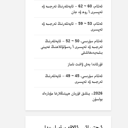
ئەنئام، 60 ~ 62 – ئايەتلەرنىڭ تەرجىمە ۋە
تەپسىرى \ روھ ۋە جان
ئەنئام، 53 ~ 59 – ئايەتلەرنىڭ تەرجىمە ۋە
تەپسىرى
ئەنئام سۈرىسى، 50 ~ 52 – ئايەتلەرنىڭ
تەرجىمە ۋە تەپسىرى \ رەسۇلۇللاھنىڭ غەيبنى
بىلمەيدىغانلىقى
قۇرئاندا بەش ۋاقىت ناماز
ئەنئام سۈرىسى، 45 ~ 49 – ئايەتلەرنىڭ
تەرجىمە ۋە تەپسىرى
2026- يىللىق قۇربان ھېيتىڭلارغا مۇبارەك
بولسۇن
ئىجتىمائىي ئالاقە سۇپىلىرىدا