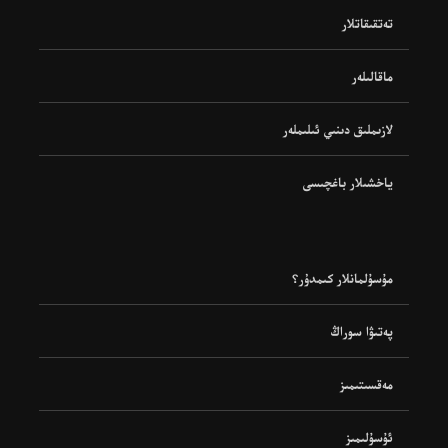
تەتقىقاتلار
ماقالىلەر
لازىملىق دىنىي ئىلىملەر
ياخشىلار باغچىسى
مۇسۇلمانلار كىمدۇر؟
پەتىۋا سوراڭ
مەقسىتىمىز
ئۇسۇلىمىز