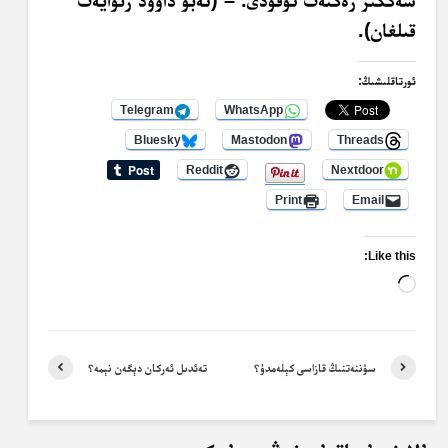
سەككىز رەكئەت ئوقۇدى. – (ئەبۇ داۋۇد رىۋايەت
قىلغان).
ئورتاقلىشىڭ:
Telegram
WhatsApp
Bluesky
Mastodon
Threads
Reddit
Nextdoor
Print
Email
Like this:
Loading…
سۈننەتنىڭ قازاسى كېلەمدۇ؟
تەئدىل ئەركان دېگەن نېمە؟