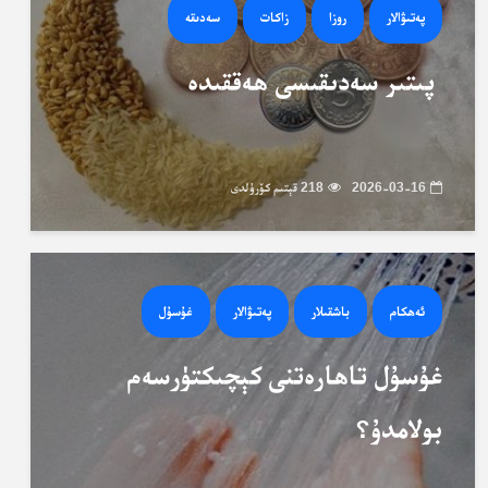
پەتىۋالار
روزا
زاكات
سەدىقە
پىتىر سەدىقىسى ھەققىدە
2026-03-16
218 قېتىم كۆرۈلدى
ئەھكام
باشقىلار
پەتىۋالار
غۇسۇل
غۇسۇل تاھارەتنى كېچىكتۈرسەم
بولامدۇ؟