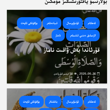
بۇلارنىمۇ ياقتۇرىشىڭىز مۇمكىن
ئەھكام
ئۇنىۋېرسال
ئىبادەتلەر
بۈگۈنكى ئايەت
لازىملىق دىنىي ئىلىملەر
ناماز
قۇرئاندا بەش ۋاقىت ناماز
2026-06-21
56 قېتىم كۆرۈلدى
ئەھكام
ئۇنىۋېرسال
باشقىلار
بۈگۈنكى ئايەت