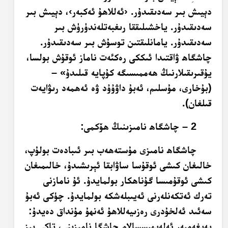
دېيىش بىر سەدىقىدۇر. ‹ئەللاھۇ ئەكبەر›، دېيىش بىر
سەدىقىدۇر. ياخشىلىققا رىغبەتلەندۈرۈش بىر
سەدىقىدۇر. يامانلىقتىن توسۇش بىر سەدىقىدۇر.
چاشگاھ ۋاقتىدا ئىككى رەكئەت ناماز ئوقۇش بولسا،
يۇقىرىقىلارنىڭ ھەممىسىگە كۇپايە قىلىدۇ» –
(بۇخارى، مۇسلىم، ئەبۇ داۋۇۇد ۋە ئەھمەد رىۋايەت
قىلغان).
2 – چاشگاھ نامىزىنىڭ ھۆكمى:
چاشگاھ نامىزى مۇستەھەب بىر ئىبادەت بولۇپ،
خالىغان كىشى ئوقۇسا ساۋابقا ئېرىشىدۇ، خالىمىغان
كىشى ئوقۇمىسا گۇناھكار بولمايدۇ. ئۇ نامازنى
تەرك ئەتكەنلەرنى ئەيىبلەشكە بولمايدۇ. چۈكى ئەبۇ
سەئىد ئەلخۇدرى رەزىيەللاھۇ ئەنھۇ مۇنداق دەيدۇ:
پەيغەمبەر ئەلەيھىسسالام چاشگا نامىزىنى، تاكى بىز