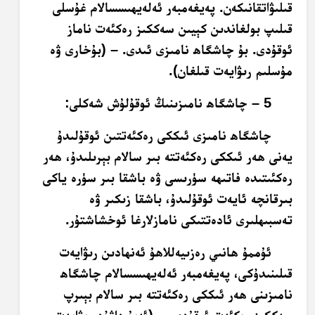
قىلىۋاتقانىكەن. پەيغەمبەر ئەلەيھىسسالام غۇسلى
قىلىپ بولغاندىن كېيىن سەككىز رەكئەت ناماز
ئوقۇدى. بۇ چاشگاھ نامىزى ئىدى. – (بۇخارى ۋە
مۇسلىم رىۋايەت قىلغان).
5 – چاشگاھ نامىزىنىڭ ئوقۇلۇش شەكلى:
چاشگاھ نامىزى ئىككى رەكئەتتىن ئوقۇلىدۇ
يەنى ھەر ئىككى رەكئەتتە بىر سالام بېرىلىدۇ، ھەر
رەكئىتىدە فاتىھە سۈرىسى ۋە باشقا بىر سۈرە ياكى
بىرقانچە ئايەت ئوقۇلىدۇ، باشقا زىكىر ۋە
تەسبىھلىرى ئادەتتىكى نامازلارغا ئوخشاشتۇر.
ئۇممۇ ھانىي رەزىيەللاھۇ ئەنھادىن رىۋايەت
قىلىنىدۇكى، پەيغەمبەر ئەلەيھىسسالام چاشگاھ
نامىزىنى ھەر ئىككى رەكئەتتە بىر سالام بېىرپ