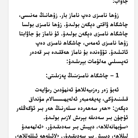
جاۋاب:
زۇھا نامىزى دەپ ناماز بار. زۇھانىڭ مەنىسى،
چاشگاھ ۋاقتى دېگەن بولىدۇ. زۇھا نامىزى بولسا
چاشگاھ نامىزى دېگەن بولىدۇ. ئۇ ناماز بۇ جاۋابتا
زۇھا نامىزى ئەمەس، چاشگاھ نامىزى دەپ
ئاتىلىدۇ. تۆۋەندە بۇ ناماز ھەققىدە بىر قەدەر
تەپسىلىي مەلۇمات بېرىلىدۇ:
1 – چاشگاھ نامىزىنىڭ پەزىلىتى:
ئەبۇ زەر رەزىيەللاھۇ ئەنھۇدىن رىۋايەت
قىلىنىدۇكى، پەيغەمبەر ئەلەيھىسسالام مۇنداق
دېگەن: «ھەر سەھەردە سىلەرنىڭ ھەر بىر ئۈگەڭلەر
ئۈچۈن بىر سەدىقە بېرىش لازىم بولىدۇ.
‹سۇبھانەللاھ›، دېيىش بىر سەدىقىدۇر. ‹ئەلھەمدۇ
لىللاھِ›، دېيىش بىر سەدىقىدۇر. ‹لائىلەھە ئىللەللاھ›،