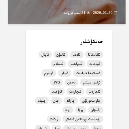
2026-01-20
31 قېتىم كۆرۈلدى
خەتكۈشلەر
ئاتا-ئانا
ئادەم
ئالتۇن
ئايال
ئىبادەت
ئىبراھىم
ئىسلام
ئىسلامدا ئىبادەت
ئىمان
ئۆسۈم
ئېلىم-سېتىم
بەدەن
تالاق
تاھارەت
تىجارەت
تەۋھىد
جازانىخورلۇق
جازانە
جان
جىھاد
رامىزان
روزا
روھ
رۇخسەت بېرىلگەن ئىشلار
زاكات
سودا
سودا - سېتىق
سۇ
شېرىك