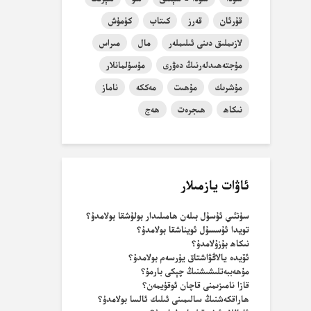
قۇرئان
قەرز
كىتاب
كۈمۈش
لازىملىق دىنى ئىلىملەر
مال
مىراس
مۇجتەھىدلەرنىڭ دەۋرى
مۇسۇلمانلار
مۇشرىك
مۇھىت
مەككە
ناماز
نىكاھ
ھىجرەت
ھەج
ئاۋات يازمىلار
سۈنئىي ئۇسۇل بىلەن ھامىلىدار بولۇشقا بولامدۇ؟
تويدا ئۇسسۇل ئويناشقا بولامدۇ؟
نىكاھ بۇزۇلامدۇ؟
ئۆيدە يالاڭۋاشتاق يۈرسەم بولامدۇ؟
مۇھەببەتلىشىشنىڭ چېكى بارمۇ؟
قازا نامىزىمنى قاچان ئوقۇيمەن؟
ھاراقكەشنىڭ سالىمىنى ئىلىك ئالسا بولامدۇ؟