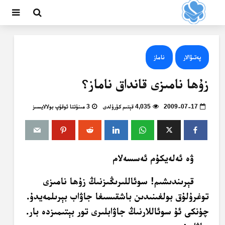
پەتىۋالار
ناماز
زۇھا نامىزى قانداق ناماز؟
2009-07-17
4,035 قېتىم كۆرۈلدى
3 مىنۇتتا ئوقۇپ بولالايسىز
ۋە ئەلەيكۇم ئەسسەلام
قېرىندىشىم! سوئاللىرىڭىزنىڭ زۇھا نامىزى
توغرۇلۇق بولغىنىدىن باشقىسىغا جاۋاب بېرىلمەيدۇ.
چۈنكى ئۇ سوئاللارنىڭ جاۋابلىرى تور بېتىمىزدە بار.