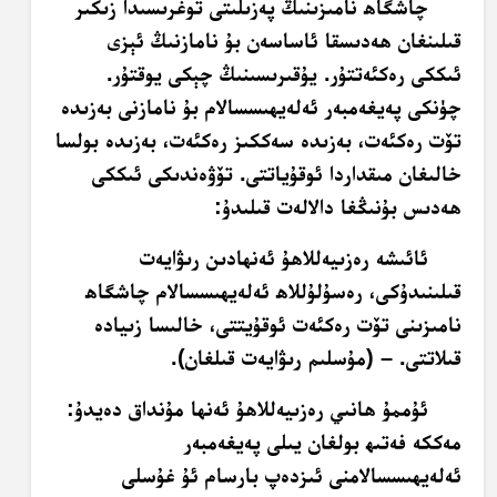
چاشگاھ نامىزىنىڭ پەزىلىتى توغرىسىدا زىكىر
قىلىنغان ھەدىسقا ئاساسەن بۇ نامازنىڭ ئېزى
ئىككى رەكئەتتۇر. يۇقىرىسىنىڭ چېكى يوقتۇر.
چۈنكى پەيغەمبەر ئەلەيھىسسالام بۇ نامازنى بەزىدە
تۆت رەكئەت، بەزىدە سەككىز رەكئەت، بەزىدە بولسا
خالىغان مىقداردا ئوقۇياتتى. تۆۋەندىكى ئىككى
ھەدىس بۇنىڭغا دالالەت قىلىدۇ:
ئائىشە رەزىيەللاھۇ ئەنھادىن رىۋايەت
قىلىنىدۇكى، رەسۇلۇللاھ ئەلەيھىسسالام چاشگاھ
نامىزىنى تۆت رەكئەت ئوقۇيتتى، خالىسا زىيادە
قىلاتتى. – (مۇسلىم رىۋايەت قىلغان).
ئۇممۇ ھانىي رەزىيەللاھۇ ئەنھا مۇنداق دەيدۇ:
مەككە فەتىھ بولغان يىلى پەيغەمبەر
ئەلەيھىسسالامنى ئىزدەپ بارسام ئۇ غۇسلى