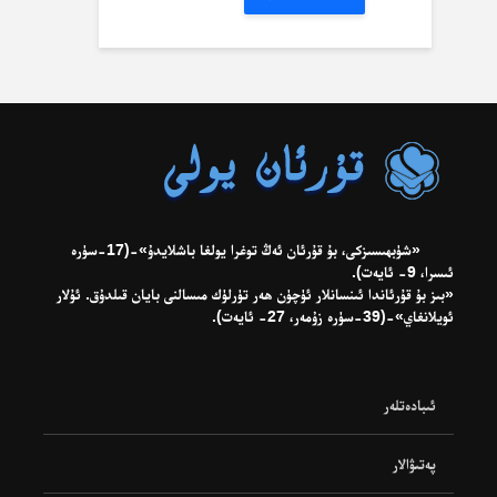
«شۈبھىسىزكى، بۇ قۇرئان ئەڭ توغرا يولغا باشلايدۇ»-(17-سۈرە
ئىسرا، 9- ئايەت).
«بىز بۇ قۇرئاندا ئىنسانلار ئۈچۈن ھەر تۈرلۈك مىسالنى بايان قىلدۇق. ئۇلار
ئويلانغاي»-(39-سۈرە زۇمەر، 27- ئايەت).
ئىبادەتلەر
پەتىۋالار