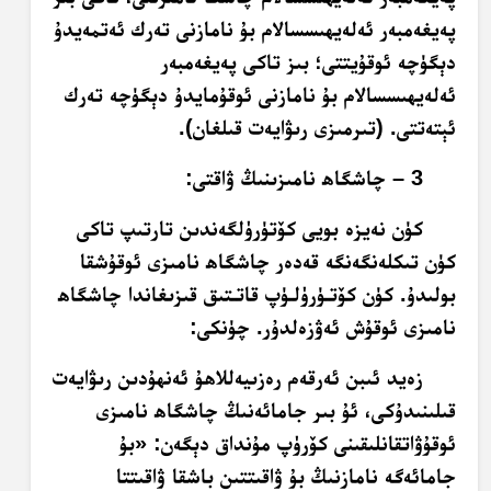
پەيغەمبەر ئەلەيھىسسالام بۇ نامازنى تەرك ئەتمەيدۇ
دېگۈچە ئوقۇيتتى؛ بىز تاكى پەيغەمبەر
ئەلەيھىسسالام بۇ نامازنى ئوقۇمايدۇ دېگۈچە تەرك
ئېتەتتى. (تىرمىزى رىۋايەت قىلغان).
3 – چاشگاھ نامىزىنىڭ ۋاقتى:
كۈن نەيزە بويى كۆتۈرۈلگەندىن تارتىپ تاكى
كۈن تىكلەنگەنگە قەدەر چاشگاھ نامىزى ئوقۇشقا
بولىدۇ. كۈن كۆتـۈرۈلـۈپ قاتـتىق قىزىغاندا چاشگاھ
نامىزى ئوقۇش ئەۋزەلدۇر. چۈنكى:
زەيد ئىبن ئەرقەم رەزىيەللاھۇ ئەنھۇدىن رىۋايەت
قىلىنىدۇكى، ئۇ بىر جامائەنىڭ چاشگاھ نامىزى
ئوقۇۋاتقانلىقىنى كۆرۈپ مۇنداق دېگەن: «بۇ
جامائەگە نامازنىڭ بۇ ۋاقىتتىن باشقا ۋاقىتتا