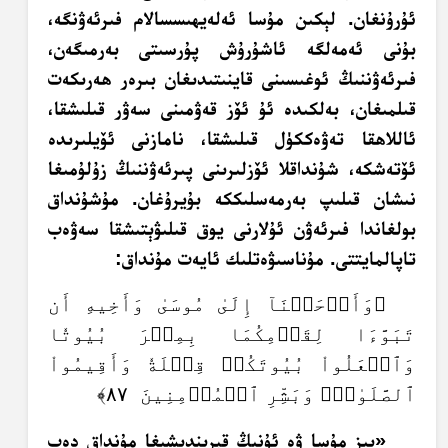
ئۇرۇنغان. لېكىن مۇسا ئەلەيھىسسالام فىرئەۋنگە،
بۇنى ئەمەلگە ئاشۇرۇش پۇرسىتى بەرمىگەن،
فىرئەۋننىڭ ئوغىسىنى قاينىتىدىغان بىرەر ھەرىكەت
قىلمىغان، بەلكىدە ئۇ ئۆز قەۋمىنى سەۋر قىلىشقا،
ئاللاھقا تەۋەككۈل قىلىشقا، نامازنى ئۆيلىرىدە
ئۆتەشكە، شۇنداقلا ئۆزلىرىنى پىرئەۋننىڭ زۇلۇمىغا
نىشان قىلىپ بەرمەسلىككە بۇيرۇغان. مۇشۇنداق
بولغاندا فىرئەۋن ئۇلارنى يوق قىلىۋېتىشقا سەۋەب
تاپالمايتتى. مۇناسىۋەتلىك ئايەت مۇنداق:
﴿وَأَوۡحَيۡنَآ إِلَىٰ مُوسَىٰ وَأَخِيهِ أَن
تَبَوَّءَا لِقَوۡمِكُمَا بِمِصۡرَ بُيُوتٗا
وَٱجۡعَلُواْ بُيُوتَكُمۡ قِبۡلَةٗ وَأَقِيمُواْ
ٱلصَّلَوٰةَۗ وَبَشِّرِ ٱلۡمُؤۡمِنِينَ ٨٧﴾
«بىز مۇسا ۋە ئۇنىڭ قېرىندىشىغا مۇنداق دەپ