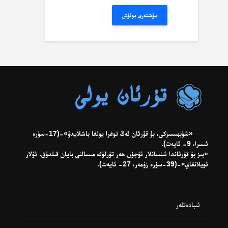
مىسال:
misal@misal.com
مۇشتەرى بولۇش
«شۈبھىسىزكى، بۇ قۇرئان ئەڭ توغرا يولغا باشلايدۇ»-(17-سۈرە
ئىسرا، 9- ئايەت).
«بىز بۇ قۇرئاندا ئىنسانلار ئۈچۈن ھەر تۈرلۈك مىسالنى بايان قىلدۇق. ئۇلار
ئويلانغاي»-(39-سۈرە زۇمەر، 27- ئايەت).
ئىبادەتلەر