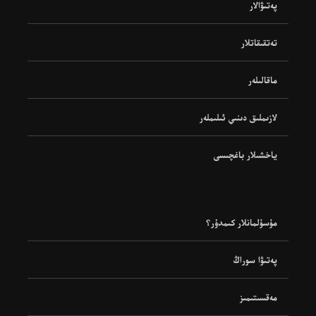
پەتىۋالار
تەتقىقاتلار
ماقالىلەر
لازىملىق دىنىي ئىلىملەر
ياخشىلار باغچىسى
مۇسۇلمانلار كىمدۇر؟
پەتىۋا سوراڭ
مەقسىتىمىز