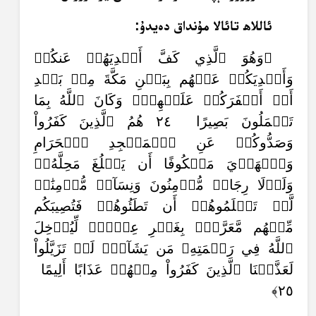
ئاللاھ تائالا مۇنداق دەيدۇ:
﴿وَهُوَ ٱلَّذِي كَفَّ أَيۡدِيَهُمۡ عَنكُمۡ
وَأَيۡدِيَكُمۡ عَنۡهُم بِبَطۡنِ مَكَّةَ مِنۢ بَعۡدِ
أَنۡ أَظۡفَرَكُمۡ عَلَيۡهِمۡۚ وَكَانَ ٱللَّهُ بِمَا
تَعۡمَلُونَ بَصِيرًا ٢٤ هُمُ ٱلَّذِينَ كَفَرُواْ
وَصَدُّوكُمۡ عَنِ ٱلۡمَسۡجِدِ ٱلۡحَرَامِ
وَٱلۡهَدۡيَ مَعۡكُوفًا أَن يَبۡلُغَ مَحِلَّهُۥۚ
وَلَوۡلَا رِجَالٞ مُّؤۡمِنُونَ وَنِسَآءٞ مُّؤۡمِنَٰتٞ
لَّمۡ تَعۡلَمُوهُمۡ أَن تَطَئُوهُمۡ فَتُصِيبَكُم
مِّنۡهُم مَّعَرَّةُۢ بِغَيۡرِ عِلۡمٖۖ لِّيُدۡخِلَ
ٱللَّهُ فِي رَحۡمَتِهِۦ مَن يَشَآءُۚ لَوۡ تَزَيَّلُواْ
لَعَذَّبۡنَا ٱلَّذِينَ كَفَرُواْ مِنۡهُمۡ عَذَابًا أَلِيمًا
٢٥﴾