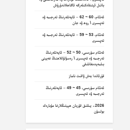
باتىل ئېتىقادكىلەرگە ئاگاھلاندۇرۇش
ئەنئام، 60 ~ 62 – ئايەتلەرنىڭ تەرجىمە ۋە
تەپسىرى \ روھ ۋە جان
ئەنئام، 53 ~ 59 – ئايەتلەرنىڭ تەرجىمە ۋە
تەپسىرى
ئەنئام سۈرىسى، 50 ~ 52 – ئايەتلەرنىڭ
تەرجىمە ۋە تەپسىرى \ رەسۇلۇللاھنىڭ غەيبنى
بىلمەيدىغانلىقى
قۇرئاندا بەش ۋاقىت ناماز
ئەنئام سۈرىسى، 45 ~ 49 – ئايەتلەرنىڭ
تەرجىمە ۋە تەپسىرى
2026- يىللىق قۇربان ھېيتىڭلارغا مۇبارەك
بولسۇن