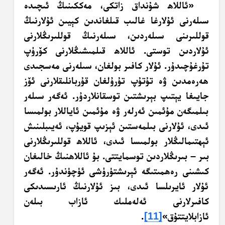
«ئاللاھ شۇنداق زاتكى، مەككىنىڭ ئىچىدە
سىلەرنى ئۇلارغا غالىب قىلغاندىن كېيىن ئۇلارنىڭ
قوللىرىنى سىلەردىن، سىلەرنىڭ قوللىرىڭلارنى
ئۇلاردىن توستى. ئاللاھ قىلمىشىڭلارنى كۆرۈپ
تۇرغۇچىدۇر. ئۇلار كافىر بولغان، سىلەرنى مەسجىدى
ھەرەمدىن ۋە تۇتۇپ تۇرۇلغان قۇربانلىقلارنى ئۆز
جايىغا يېتىپ بېرىشتىن توسقانلاردۇر. ئەگەر سىلەر
بىلمىگەن مۇئمىن ئەرلەر ۋە مۇئمىن ئاياللار بولمىسا
ئىدى، ئۇلارنى بىلمەستىن ئېزىپ قويۇپ، ئەيىبلىنىش
ئېھتىمالىڭلار بولمىسا ئىدى، ئاللاھ قوللىرىڭلارنى
بىر – بىرىڭلاردىن توسمايتتى. بۇ ئاللاھنىڭ خالىغان
كىشىنى رەھمىتىگە ئېرىشتۈرۈشى ئۈچۈندۇر. ئەگەر
ئۇلار ئايرىلسا ئىدى، بىز ئۇلارنىڭ ئارىسىدىكى
كافىرلارنى ئەلەملىك ئازاب بىلەن
ئازابلايتتۇق»
[11]
.