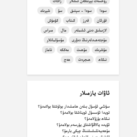
رۇخسەت بېرىلگەن ئىشلار
زاكات
سودا
سودا - سېتىق
سۇ
شېرىك
قۇرئان
قەرز
كىتاب
كۈمۈش
لازىملىق دىنى ئىلىملەر
مال
مىراس
مۇجتەھىدلەرنىڭ دەۋرى
مۇسۇلمانلار
مۇشرىك
مۇھىت
مەككە
ناماز
نىكاھ
ھىجرەت
ھەج
ئاۋات يازمىلار
سۈنئىي ئۇسۇل بىلەن ھامىلىدار بولۇشقا بولامدۇ؟
تويدا ئۇسسۇل ئويناشقا بولامدۇ؟
نىكاھ بۇزۇلامدۇ؟
ئۆيدە يالاڭۋاشتاق يۈرسەم بولامدۇ؟
مۇھەببەتلىشىشنىڭ چېكى بارمۇ؟
قازا نامىزىمنى قاچان ئوقۇيمەن؟