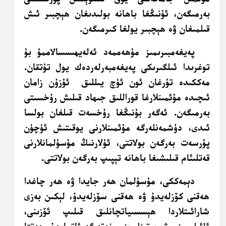
بەرمىگەن، ئۇنىڭغا باھانە بولىدىغان ھېچبىر ئىش
قىلمىغان ۋە ھېچبىر يولغا كىرمىگەن.
پەيغەمبىرىمىز مۇھەممەد ئەلەيھىسسالاممۇ بۇ
توغرىدا ئىلگىرىكى پەيغەمبەرلەردەك يول تۇتقان.
مەككىدە تۇرغان ئون ئۈچ يىللىق ئۇزۇن زامان
ئىچىدە مۇئمىنلارغا قوراللىق جىھاد قىلىش رۇخسىتى
بەرمىگەن. ئەگەر بۇنىڭغا رۇخسەت قىلغان بولسا
ئىدى، دۈشمەنلەرگە مۇئمىنلارنى يوقىتىش ئۈچۈن
پۇرسەت بەرگەن بولاتتى، ئۇلارنىڭ مۇسۇلمانلارنى
قەتلىئام قىلىشىغا باھانە تېپىپ بەرگەن بولاتتى.
دېمەككى، مۇسۇلمان ھەر جايدا ۋە ھەر چاغدا
ھەقنى كۆزلەيدۇ ۋە ھەقنى سۆزلەيدۇ، لېكىن بەزى
شارائىتلاردا ھېسسىياتچانلىق قىلىپ ئۆزىنى،