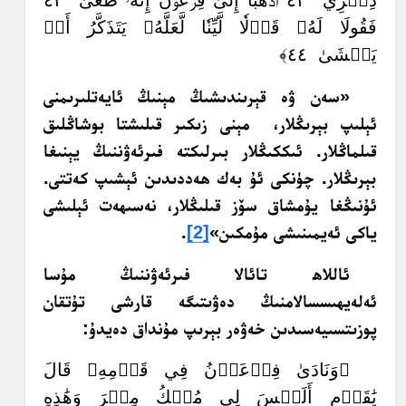
ذِكۡرِي ٤٢ ٱذۡهَبَآ إِلَىٰ فِرۡعَوۡنَ إِنَّهُۥ طَغَىٰ ٤٣
فَقُولَا لَهُۥ قَوۡلٗا لَّيِّنٗا لَّعَلَّهُۥ يَتَذَكَّرُ أَوۡ
يَخۡشَىٰ ٤٤﴾
«سەن ۋە قېرىندىشىڭ مېنىڭ ئايەتلىرىمنى
ئېلىپ بېرىڭلار، مېنى زىكىر قىلىشتا بوشاڭلىق
قىلماڭلار. ئىككىڭلار بىرلىكتە فىرئەۋننىڭ يېنىغا
بېرىڭلار. چۈنكى ئۇ بەك ھەددىدىن ئېشىپ كەتتى.
ئۇنىڭغا يۇمشاق سۆز قىلىڭلار، نەسىھەت ئېلىشى
ياكى ئەيمىنىشى مۇمكىن»
[2]
.
ئاللاھ تائالا فىرئەۋننىڭ مۇسا
ئەلەيھىسسالامنىڭ دەۋىتىگە قارشى تۇتقان
پوزىتسىيەسىدىن خەۋەر بېرىپ مۇنداق دەيدۇ:
﴿وَنَادَىٰ فِرۡعَوۡنُ فِي قَوۡمِهِۦ قَالَ
يَٰقَوۡمِ أَلَيۡسَ لِي مُلۡكُ مِصۡرَ وَهَٰذِهِ