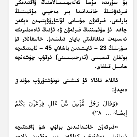
بۇ سۈرىدە مۇسا ئەلەيھىسسالامنىڭ ۋاقتىدىكى
فىرئەۋننىڭ خانىدانىدا بىر مەخپىي مۇئمىننىڭ
بارلىقى، فىرئەۋن مۇسانى ئۆلتۈرۈۋېتىمەن دېگەن
چاغدا ئۇ مۇئمىننىڭ فىرئەۋن ۋە ئۇنىڭ ئادەملىرىگە
نەسىھەت قىلغانلىقى بايان قىلىنىدۇ. خالىغانلار ئۇ
سۈرىنىڭ 23 – ئايىتىدىن باشلاپ 45 – ئايىتىگىچە
بولغان قىسمىنى (تەرجىمىسىنى) ئوقۇپ چۈشەنچە
ھاسىل قىلغاي.
ئاللاھ تائالا ئۇ كىشىنى تونۇشتۇرۇپ مۇنداق
دەيدۇ:
﴿وَقَالَ رَجُلٞ مُّؤۡمِنٞ مِّنۡ ءَالِ فِرۡعَوۡنَ يَكۡتُمُ
إِيمَٰنَهُۥٓ … ٢٨﴾
«فىرئەۋن خانىدانىدىن بولۇپ شۇ ۋاقىتقىچە
ئىمانىنى يوشۇرۇپ كەلگەن بىر مۇئمىن ئادەم