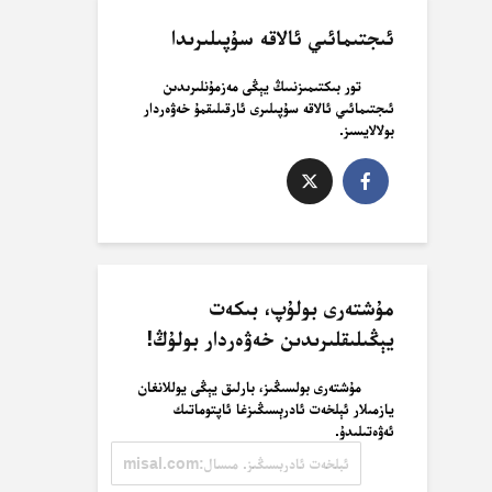
ئىجتىمائىي ئالاقە سۇپىلىرىدا
تور بىكتىمىزنىىڭ يېڭى مەزمۇنلىرىدىن
ئىجتىمائىي ئالاقە سۇپىلىرى ئارقىلىقمۇ خەۋەردار
بولالايسىز.
مۇشتەرى بولۇپ، بىكەت
يېڭىلىقلىرىدىن خەۋەردار بولۇڭ!
مۇشتەرى بولسىڭىز، بارلىق يېڭى يوللانغان
يازمىلار ئېلخەت ئادرېسىڭىزغا ئاپتوماتىك
ئەۋەتىلىدۇ.
ئېلخەت
ئادرېسىڭىز.