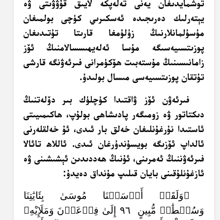
توشمايدىغان يەنى تەلەپكە لايىق قۇۋۋىتى ۋە
يېتەرلىك دەرىجىدە ئەسكىرىي كۈچى بولمىغان
مۇسۇلمانلارنىڭ زۇلۇمغا قارىتا تۇتىدىغان
پوزىتسىيەسىگە مۇسا ئەلەيھىسسالامنىڭ ئۆز
زامانىسىنىڭ مۇستەبىت ھۆكۈمرانى فىرئەۋنگە قارشى
تۇتقان پوزىتسىيەسى مىسال بولىدۇ.
فىرئەۋن ئۆز ۋاقتىدا كۈچلۈك بىر دۆلەتنىڭ
دىكتاتور ۋە زومىگەر پادىشاھى بولۇپ، ھاكىمىيىتى
ئاستىدا نۇرغۇنلىغان خەلق بار ئىدى، ئۇ خەلقلەرنى
ئالداپ ئۆزىگە بويسۇندۇرغان ئىدى. ئاللاھ تائالا
فىرئەۋننىڭ ئەمرىنى، ئۇنىڭ ھەددىدىن ئېشىشىنى ۋە
ئازغۇنلۇقىنى بايان قىلىپ مۇنداق دەيدۇ:
﴿وَلَقَدۡ أَرۡسَلۡنَا مُوسَىٰ بِئَايَٰتِنَا
وَسُلۡطَٰنٖ مُّبِينٍ ٩٦ إِلَىٰ فِرۡعَوۡنَ وَمَلَإِيْهِۦ