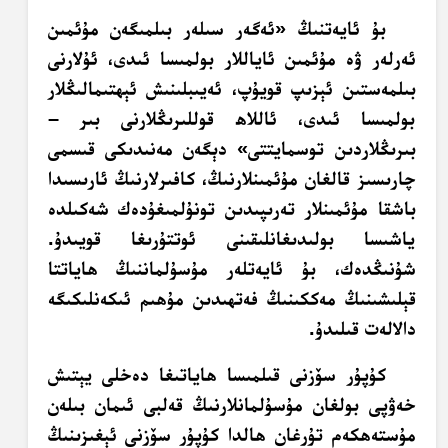
بۇ ئايەتنىڭ «ئەگەر سىلەر بىلمىگەن مۇئمىن
ئەرلەر ۋە مۇئمىن ئاياللار بولمىسا ئىدى، ئۇلارنى
بىلمەستىن ئېزىپ قويۇپ، ئەيىبلىنىش ئېھتىمالىڭلار
بولمىسا ئىدى، ئاللاھ قوللىرىڭلارنى بىر –
بىرىڭلاردىن توسمايتتى» دېگەن مەنىدىكى قىسمى
چارىسىز قالغان مۇئمىنلارنىڭ، كافىرلارنىڭ ئارىسىدا
باشقا مۇئمىنلار تەرىپىدىن تونۇلمىغۇدەك شەكىلدە
ياشىسا بولىدىغانلىقىنى ئوتتۇرىغا قويىدۇ.
شۇنىڭدەك، بۇ ئايەتلەر مۇسۇلماننىڭ ھاياتتا
قېلىشىنىڭ مەككىنىڭ فەتھىدىن مۇھىم ئىكەنلىكىگە
دالالەت قىلىدۇ.
كۇپۇر سۆزنى قىلمىسا ھاياتىغا دەخلى يېتىش
خەۋپى بولغان مۇسۇلمانلارنىڭ قەلبى ئىمان بىلەن
مۇستەھكەم تۇرغان ھالدا كۇپۇر سۆزنى ئېغىزىنىڭ