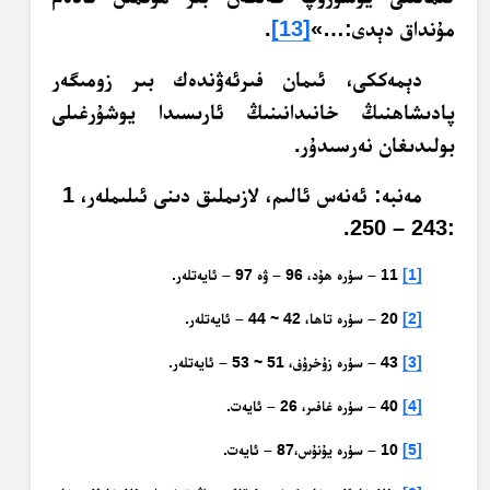
مۇنداق دېدى:…»
[13]
.
دېمەككى، ئىمان فىرئەۋندەك بىر زومىگەر
پادىشاھنىڭ خانىدانىنىڭ ئارىسىدا يوشۇرغىلى
بولىدىغان نەرسىدۇر.
مەنبە: ئەنەس ئالىم، لازىملىق دىنى ئىلىملەر، 1
:243 – 250.
[1]
11 – سۈرە ھۇد، 96 – ۋە 97 – ئايەتلەر.
[2]
20 – سۈرە تاھا، 42 ~ 44 – ئايەتلەر.
[3]
43 – سۈرە زۇخرۇف، 51 ~ 53 – ئايەتلەر.
[4]
40 – سۈرە غافىر، 26 – ئايەت.
[5]
10 – سۈرە يۇنۇس،87 – ئايەت.