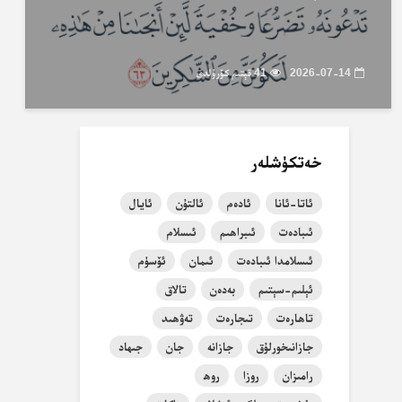
2026-07-14
41 قېتىم كۆرۈلدى
خەتكۈشلەر
ئاتا-ئانا
ئادەم
ئالتۇن
ئايال
ئىبادەت
ئىبراھىم
ئىسلام
ئىسلامدا ئىبادەت
ئىمان
ئۆسۈم
ئېلىم-سېتىم
بەدەن
تالاق
تاھارەت
تىجارەت
تەۋھىد
جازانىخورلۇق
جازانە
جان
جىھاد
رامىزان
روزا
روھ