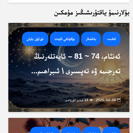
بۇلارنىمۇ ياقتۇرىشىڭىز مۇمكىن
ئەقىدە
باشقىلار
بۈگۈنكى ئايەت
نۇرلۇق بايان
ئەنئام، 74 ~ 81 – ئايەتلەرنىڭ
تەرجىمە ۋە تەپسىرى \ ئىبراھىم...
2026-08-06
34 قېتىم كۆرۈلدى