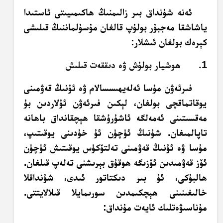
ئەنە شۇنداق بىر زالىمنىڭ ھاكىمىيىتى ئاستىدا
ياشاشقا مەجبۇر بولۇپ قالغان مۇسۇلماننىڭ قىلىشى
كېرەك بولغان ئىشلار:
1. ھوشيار بولۇش ۋە دىققەت قىلىش
فىرئەۋن مۇسا ئەلەيھىسسالام ۋە ئۇنىڭ قەۋمىنى
يوقاتماقچى بولغان، لېكىن فىرئەۋن ئۇلاردىن بۇ
مەقسىتىنى ئەمەلگە ئاشۇرۇشقا ھېچقانداق باھانە
تاپالمىغان. شۇنىڭ ئۈچۈن ئۇ خۇدىنى يوقىتىپ،
مۇسا ۋە ئۇنىڭ قەۋمىنى تەلتۆكۈس يوقىتىش ئۈچۈن
ئۆز قەۋمىدىن ئۆزىگە ھوقۇق بېرىشنى تەلەپ قىلغان.
ھالبۇكى، ئۇ بىر دىكتاتور ئىدى، شۇنداقلا
خالىغىنىنى ھېچكىمدىن سورىمايلا قىلالايتتى.
مۇناسىۋەتلىك ئايەت مۇنداق: