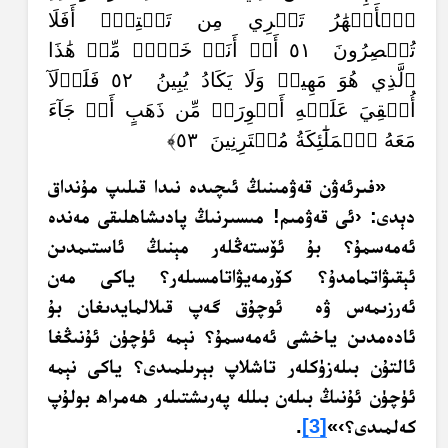
ٱلۡأَنۡهَٰرُ تَجۡرِي مِن تَحۡتِيٓۚ أَفَلَا
تُبۡصِرُونَ ٥١ أَمۡ أَنَا۠ خَيۡرٞ مِّنۡ هَٰذَا
ٱلَّذِي هُوَ مَهِينٞ وَلَا يَكَادُ يُبِينُ ٥٢ فَلَوۡلَآ
أُلۡقِيَ عَلَيۡهِ أَسۡوِرَةٞ مِّن ذَهَبٍ أَوۡ جَآءَ
مَعَهُ ٱلۡمَلَٰٓئِكَةُ مُقۡتَرِنِينَ ٥٣﴾
«فىرئەۋن قەۋمىنىڭ ئىچىدە نىدا قىلىپ مۇنداق
دېدى: ‹ئى قەۋمىم! مىسىرنىڭ پادىشاھلىقى مەندە
ئەمەسمۇ؟ بۇ ئۆستەڭلەر مېنىڭ ئاستىمدىن
ئېقىۋاتمامدۇ؟ كۆرمەيۋاتامسىلەر؟ ياكى مەن
ئەرزىمەس ۋە ئوچۇق گەپ قىلالمايدىغان بۇ
ئادەمدىن ياخشى ئەمەسمۇ؟ نېمە ئۈچۈن ئۇنىڭغا
ئالتۇن بىلەزۈكلەر تاشلاپ بېرىلمىدى؟ ياكى نېمە
ئۈچۈن ئۇنىڭ بىلەن بىللە پەرىشتىلەر ھەمراھ بولۇپ
كەلمىدى؟›»
[3]
.