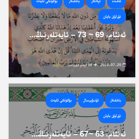
ئەقىدە
ئېلانلار
باشقىلار
بۈگۈنكى ئايەت
نۇرلۇق بايان
ئەنئام، 69 ~ 73 – ئايەتلەرنىڭ...
2026-07-20
98 قېتىم كۆرۈلدى
باشقىلار
ئۇنىۋېرسال
بۈگۈنكى ئايەت
نۇرلۇق بايان
ئەنئام، 63 ~67 – ئايەتلەرنىڭ...