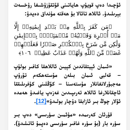
ئۇچىدا دەپ قويۇپ ھاياتىنى قۇتقۇزۇشىغا رۇخسەت
بېرىلىدۇ. ئاللاھ تائالا بۇ ھەقتە مۇنداق دەيدۇ:
﴿مَن كَفَرَ بِٱللَّهِ مِنۢ بَعۡدِ إِيمَٰنِهِۦٓ إِلَّا
مَنۡ أُكۡرِهَ وَقَلۡبُهُۥ مُطۡمَئِنُّۢ بِٱلۡإِيمَٰنِ
وَلَٰكِن مَّن شَرَحَ بِٱلۡكُفۡرِ صَدۡرٗا فَعَلَيۡهِمۡ
غَضَبٞ مِّنَ ٱللَّهِ وَلَهُمۡ عَذَابٌ عَظِيمٞ ١٠٦﴾
«ئىمان ئېيتقاندىن كېيىن ئاللاھقا كافىر بولۇپ
– قەلبى ئىمان بىلەن مۇستەھكەم تۇرۇپ
مەجبۇرلانغانلار مۇستەسنا – كۆڭلىنى كۇفرىلىققا
ئاچقانلارغا ئاللاھ تەرىپىدىن غەزەپ ياغىدۇ ھەمدە
ئۇلار چوڭ بىر ئازابقا دۇچار بولىدۇ»
[12]
.
قۇرئان كەرىمدە «مۇئمىن سۈرىسى» دەپ بىر
سۈرە بار (بۇ سۈرە غافىر سۈرىسى دەپمۇ ئاتىلىدۇ).