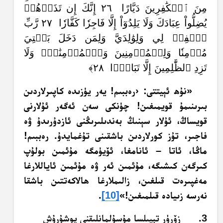
مِنَ ٱلۡكَٰفِرِينَ دَيَّارًا ٢٦ إِنَّكَ إِن تَذَرۡهُمۡ
يُضِلُّواْ عِبَادَكَ وَلَا يَلِدُوٓاْ إِلَّا فَاجِرٗا كَفَّارٗا ٢٧ رَّبِّ
ٱغۡفِرۡ لِي وَلِوَٰلِدَيَّ وَلِمَن دَخَلَ بَيۡتِيَ
مُؤۡمِنٗا وَلِلۡمُؤۡمِنِينَ وَٱلۡمُؤۡمِنَٰتِۖ وَلَا
تَزِدِ ٱلظَّٰلِمِينَ إِلَّا تَبَارَۢا ٢٨﴾
«نۇھ ئېيتتى: ‹رەببىم! يەر يۈزىدە كاپىرلاردىن
بىرىنىمۇ قويمىغىن! چۈنكى سەن ئەگەر ئۇلارنى
قويساڭ، ئۇلار سېنىڭ بەندىلىرىڭنى ئازدۇرىدۇ ۋە
فاجىر، تۇز كورلاردىن باشقىنى تۇغمايدۇ. رەببىم!
ماڭا، ئاتا – ئانامغا، ئۆيۈمگە مۇئمىن بولۇپ
كىرگەن كىشىگە، مۇئمىن ئەر ۋە مۇئمىن ئاياللارغا
مەغپىرەت قىلغىن، زالىملارغا ھالاكەتتىن باشقا
نەرسە زىيادە قىلمىغىن!»
[10]
.
3. زۆرۈر تېپىلسا مۇسۇلمانلىقنى يوشۇرۇش