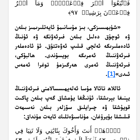
فَٱتَّبَعُوٓاْ أَمۡرَ فِرۡعَوۡنَۖ وَمَآ أَمۡرُ
فِرۡعَوۡنَ بِرَشِيدٖ ٩٧﴾
«شۈبھىسىزكى، بىز مۇسانىمۇ ئايەتلىرىمىز بىلەن
ۋە ئوچۇق دەلىل بىلەن فىرئەۋنگە ۋە ئۇنىڭ
ئادەملىرىگە ئەلچى قىلىپ ئەۋەتتۇق. ئۇ ئادەملەر
فىرئەۋننىڭ ئەمرىگە بويسۇندى. ھالبۇكى،
فىرئەۋننىڭ ئەمرى ھەرگىزمۇ توغرا ئەمەس
ئىدى»
[1]
.
ئاللاھ تائالا مۇسا ئەلەيھىسسالامنى فىرئەۋننىڭ
يېنىغا بېرىشقا، ئۇنىڭغا يۇمشاق گەپ بىلەن پاكىت
قويۇشقا ۋە چىرايلىق سۆزلەر بىلەن نەسىھەت
قىلىشقا بۇيرۇغان. مۇناسىۋەتلىك ئايەت مۇنداق:
﴿ٱذۡهَبۡ أَنتَ وَأَخُوكَ بِئَايَٰتِي وَلَا تَنِيَا فِي