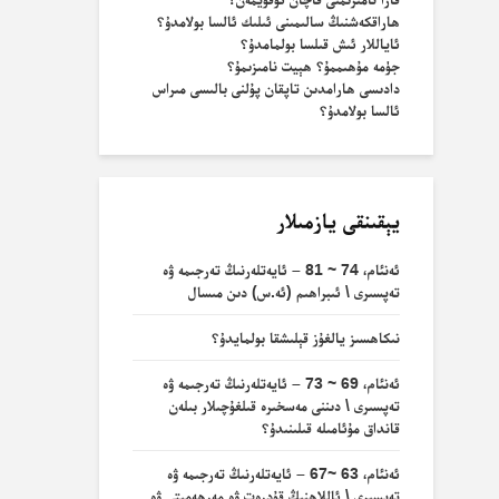
ھاراقكەشنىڭ سالىمىنى ئىلىك ئالسا بولامدۇ؟
ئاياللار ئىش قىلسا بولمامدۇ؟
جۈمە مۇھىممۇ؟ ھېيت نامىزىمۇ؟
دادىسى ھارامدىن تاپقان پۇلنى بالىسى مىراس
ئالسا بولامدۇ؟
يېقىنقى يازمىلار
ئەنئام، 74 ~ 81 – ئايەتلەرنىڭ تەرجىمە ۋە
تەپسىرى \ ئىبراھىم (ئە.س) دىن مىسال
نىكاھسىز يالغۇز قېلىشقا بولمايدۇ؟
ئەنئام، 69 ~ 73 – ئايەتلەرنىڭ تەرجىمە ۋە
تەپسىرى \ دىننى مەسخىرە قىلغۇچىلار بىلەن
قانداق مۇئامىلە قىلىنىدۇ؟
ئەنئام، 63 ~67 – ئايەتلەرنىڭ تەرجىمە ۋە
تەپسىرى \ ئاللاھنىڭ قۇدرەت ۋە مەرھەمىتى ۋە