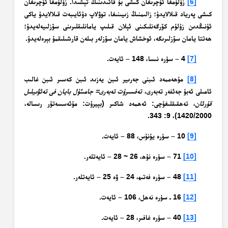
[6]
زۇلۇمغا ئۇچرىغان كىشى بۇ قائىدىنىڭ تېشىدا. زۇلۇمغا ئۇچرىغان
كىشى پەرياد قىلالايدۇ؛ زالىمنىڭ زىيىنىغا، توۋلاپ دۇئايىبەت قىلالايدۇ ياكى
ئۇنىڭدىن زۇلۇم كۆرگەنلىكىنى ئېلان قىلىپ يامانلىقلىرىنى سۆزلىيەلەيدۇ؛
ھەتتا يامان سۆزلىرىگە، ئوخشاش يامان سۆزلەر بىلەن قارشىلىقمۇ بېرەلەيدۇ.
[7]
4 – سۈرە نىسا، 148 – ئايەت.
[8]
مۇھەممەد ئىبنى جەرىير ئىبن يەزىد ئىبن كەسىر ئىبن غالىب
ئامىلى ئەبۇ جەئفەر تەبەرى،
تەفسىرۇت تەبەرى= جامىئۇل بايان فى تەئۋىيلىل
قۇرئان
، تەھقىقلىغۇچى: ئەھمەد شاكىر (بېيرۇت: مۇئەسسەتۇر رىسالە،
1420/2000)، 9: 343.
[9]
10 – سۈرە يۇنۇس، 88 – ئايەت.
[10]
71 – سۈرە نۇھ، 26 ~ 28 – ئايەتلەر.
[11]
48 – سۈرە فەتىھ، 24 – ۋە 25 – ئايەتلەر.
[12]
16 ـ سۈرە نەھل، 106 – ئايەت.
[13]
40 – سۈرە غافىر، 28 – ئايەت.