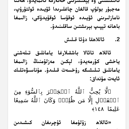
ئائىلىسىنى ۋە يېقىنلىرىنى خەتەرگە ئاتمايدۇ، ھەتتا
مەجبۇر بولۇپ قالغان چاغلىرىدا ئۆيىدە ئولتۇرۇپ،
نامازلىرىنى ئۆيىدە ئوقۇسا ئوقۇيدۇكى، زالىمغا
باھانە تېپىپ بېرىشتىن ساقلىنىدۇ.
2. ئاللاھقا دۇئا قىلىش
ئاللاھ تائالا باشقىلارغا يامانلىق تىلەشنى
ياخشى كۆرمەيدۇ، لېكىن مەزلۇمنىڭ زالىمغا
يامانلىق تىلىشىگە رۇخسەت قىلىدۇ. مۇناسىۋەتلىك
ئايەت مۇنداق:
﴿لَّا يُحِبُّ ٱللَّهُ ٱلۡجَهۡرَ بِٱلسُّوٓءِ مِنَ
ٱلۡقَوۡلِ إِلَّا مَن ظُلِمَۚ وَكَانَ ٱللَّهُ سَمِيعًا
عَلِيمًا ١٤٨﴾
«ئاللاھ زۇلۇمغا ئۇچرىغان كىشىدىن