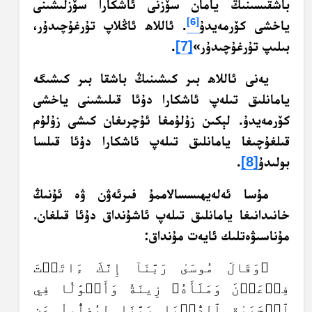
باشقىسىنىڭ يامان سۆزنى ئاشكارا سۆزلىشىنى
[6]
ياخشى كۆرمەيدۇ
. ئاللاھ ئاڭلاپ تۇرغۇچىدۇر،
بىلىپ تۇرغۇچىدۇر»
[7]
.
يەنى ئاللاھ بىر كىشىنىڭ باشقا بىر كىشىگە
يامانلىق تىلەپ ئاشكارا دۇئا قىلىشىنى ياخشى
كۆرمەيدۇ. لېكىن زۇلۇمغا ئۇچرىغان كىشى زۇلۇم
قىلغۇچىغا يامانلىق تىلەپ ئاشكارا دۇئا قىلسا
بولىدۇ
[8]
.
مۇسا ئەلەيھىسسالاممۇ فىرئەۋن ۋە ئۇنىڭ
خانىدانىغا يامانلىق تىلەپ ئاشۇنداق دۇئا قىلغان.
مۇناسىۋەتلىك ئايەت مۇنداق:
﴿وَقَالَ مُوسَىٰ رَبَّنَآ إِنَّكَ ءَاتَيۡتَ
فِرۡعَوۡنَ وَمَلَأَهُۥ زِينَةٗ وَأَمۡوَٰلٗا فِي
ٱلۡحَيَوٰةِ ٱلدُّنۡيَا رَبَّنَا لِيُضِلُّواْ عَن