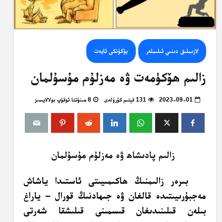
لازىملىق دىنىي ئىلىملەر
بۈگۈنكى ئايەت
زالىم ھۆكۈمەت ۋە مەزلۇم مۇسۇلمان
2023-09-01
131 قېتىم كۆرۈلدى
8 مىنۇتتا ئوقۇپ بولالايسىز
زالىم پادىشاھ ۋە مەزلۇم مۇسۇلمان
بىرەر زالىمنىڭ ھاكىمىيىتى ئاستىدا ياشاش
مەجبۇرىيىتىدە قالغان ۋە جىھادنىڭ قورال – ياراغ
بىلەن قىلىنىدىغان قىسمىنى قىلىشقا شەرتى