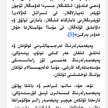
ۋەھىي قىلدۇق: ئىككىڭلار مىسىردا قەۋمىڭلار ئۈچۈن
ئۆيلەر تەييارلاڭلار. ئى ئىسرائىل ئەۋلادى!
ئۆيلىرىڭلارنى نامازگاھ قىلىڭلار، نامازنى تولۇق ۋە
داۋاملىق ئۆتەڭلار. ئى مۇسا! مۇئمىنلارغا خۇش
خەۋەر بەرگىن»
[5]
.
پەيغەمبەرلەرنىڭ تەرجىمىھاللىرىنى ئوقۇغان ۋە
تەتقىق قىلغان ھەر كىشى تونۇپ يېتىدۇكى،
پەيغەمبەرلەرنىڭ ھەممىسى ئۆز زامانىسىدىكى
مۇستەبىتلەرگە قارشى، مۇسا ئەلەيھىسسالام تۇتقان
يولنىڭ ئوخشىشىنى تۇتقان.
نۇھ، ھۇد، سالىھ، ئىبراھىم ۋە باشقا پۈتۈن
پەيغەمبەرلەرنىڭ قىسسەلىرى ئېنىق كۆرسىتىدۇكى،
تارىختا ئۆتكەن ھېچبىر پەيغەمبەر زالىم ھۆكۈمرانغا
مۇئمىن جامائەتنى يوق قىلىۋېتىش پۇرسىتىنى