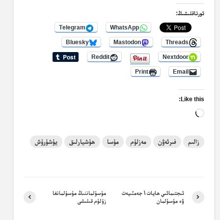
ئورتاقلىشىڭ:
Telegram
WhatsApp
Bluesky
Mastodon
Threads
Reddit
Nextdoor
Print
Email
Like this:
Loading…
زالىم
فىرئەۋن
مەزلۇم
مۇسا
ھۇشيارلىق
يۇشۇرۇش
ئىجتىمائىي ھايات \ جەمئىيەت
مۇسۇلماننىڭ مۇسۇلمانغا
ۋە مۇسۇلمان
زۇلۇم قىلىشى