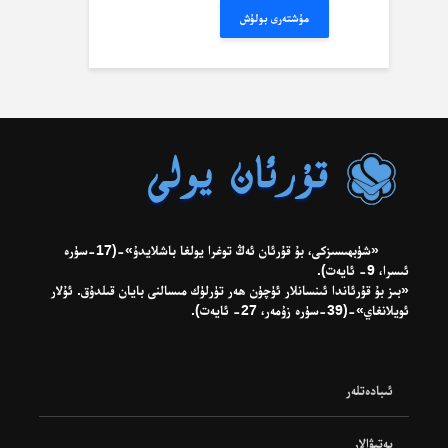
مۇشتەرى بولۇش
«شۈبھىسىزكى، بۇ قۇرئان ئەڭ توغرا يولغا باشلايدۇ»-(17-سۈرە
ئىسرا، 9- ئايەت).
«بىز بۇ قۇرئاندا ئىنسانلار ئۈچۈن ھەر تۈرلۈك مىسالنى بايان قىلدۇق. ئۇلار
ئويلانغاي»-(39-سۈرە زۇمەر، 27- ئايەت).
ئىبادەتلەر
پەتىۋالار