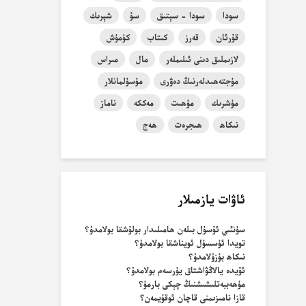
سودا
سودا - سېتىق
سۇ
شېرىك
قۇرئان
قەرز
كىتاب
كۈمۈش
لازىملىق دىنى ئىلىملەر
مال
مىراس
مۇجتەھىدلەرنىڭ دەۋرى
مۇسۇلمانلار
مۇشرىك
مۇھىت
مەككە
ناماز
نىكاھ
ھىجرەت
ھەج
ئاۋات يازمىلار
سۈنئىي ئۇسۇل بىلەن ھامىلىدار بولۇشقا بولامدۇ؟
تويدا ئۇسسۇل ئويناشقا بولامدۇ؟
نىكاھ بۇزۇلامدۇ؟
ئۆيدە يالاڭۋاشتاق يۈرسەم بولامدۇ؟
مۇھەببەتلىشىشنىڭ چېكى بارمۇ؟
قازا نامىزىمنى قاچان ئوقۇيمەن؟