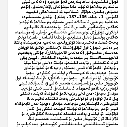
قوبۇل قىلىنمايدۇ. ساھابىلەردىن ئەبۇ ھۇرەيرە ۋە ئەنەس ئىبنى
مالىك رەزىيەللاھۇ ئەنھۇما مانا مۇشۇنداق راۋىلاردىندۇر. (ئۆمەر
نەسۇھى بىلمەن،
ھوقۇقى ئىسلامىيە ۋە ئىستىلاھاتى فىقھىييە
قامۇسى
، 1- جىلد، 136-137- بەتلەر).
بۇنداق مەسىلىلەردە
ھەنەفىيە مەزھىپى ئابدۇللاھ ئىبنى مەسئۇد رەزىيەللاھۇ ئەنھۇدىن
كەلگەن رىۋايەتلەرنى ئاساس ئالىدۇ. بۇ مەزھەپنىڭ ئالىملىرى
قوللارنى كۆتۈرۈش توغرىسىدىكى ھەدىسلەرنى بۇخارى ۋە مۇسلىمدە
كەلگەن بولسىمۇ دەلىل قىلمايدۇ. بۇنىڭغا ئاساسەن نامازدا قوللار
پەقەت ئىفتىتاھ تەكبىرىدىلا كۆتۈرۈلىدۇ. ھەنەفىيە مەزھىپىنىڭ باشقا
بىر دەلىلى شۇدۇر: قول كۆتۈرۈشنىڭ لازىملىقىنى ئوتتۇرىغا قويغان
ھەدىسلەر مەنسۇختۇر (ئەمەلدىن قالدۇرۇلغان). چۈنكى پەيغەمبەر
ئەلەيھىسسالامنىڭ بىر مۇددەت رەفئىيەد قىلغانلىقى، كېيىن بۇنى
تەرك ئەتكەنلىكى رىۋايەت قىلىنىدۇ. بۇنىڭ دەلىلى بولسا مۇنۇ
رىۋايەتتۇر: ئابدۇللاھ ئىبنى مەسئۇد رەزىيەللاھۇ ئەنھۇ مۇنداق
دەيدۇ: ‹پەيغەمبەر ئەلەيھىسسالام قوللىرىنى كۆتۈردى، بىزمۇ
كۆتۈردۇق. ئۇ تەرك ئەتتى، بىزمۇ تەرك ئەتتۇق›. ئۇنىڭ ئۈستىگە قول
كۆتۈرۈش بىلەن مۇناسىۋەتلىك ھەدىس ئەلىي ۋە ئابدۇللاھ ئىبنى
ئۆمەر رەزىيەللاھۇ ئەنھۇماغا ئاساسلىنىدۇ. ئاسىم ئىبنى كۇلەيب
مۇنداق دەيدۇ: ‹مەن ئەلى رەزىيەللاھۇ ئەنھۇنىڭ كەينىدە ئىككى
يىل ناماز ئوقۇدۇم. ئۇ قوللىرىنى پەقەت ئىفتىتاھ تەكبىرىدىلا
كۆتۈرەتتى›. تابىئىنلاردىن مۇجاھىد مۇنداق دەيدۇ: ‹مەن ئابدۇللاھ
ئىبنى ئۆمەر رەزىيەللاھۇ ئەنھۇنىڭ كەينىدە ئىككى يىل ناماز
ئوقۇدۇم. ئۇ قوللىرى پەقەت ئىفتىتاھ تەكبىرىدىلا كۆتۈرەتتى›. بۇ
ئۇلارنىڭ قول كۆتۈرۈش بىلەن مۇناسىۋەتلىك ھەدىسلەرنىڭ
مەنسۇخ قىلىنغانلىقىنى بىلىدىغانلىقىنى كۆرسىتىدۇ. يەنە كېلىپ بۇ