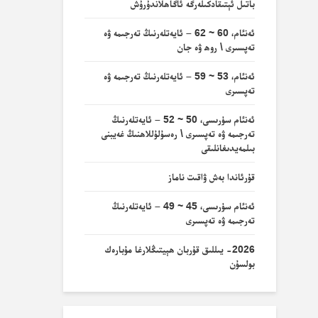
باتىل ئېتىقادكىلەرگە ئاگاھلاندۇرۇش
ئەنئام، 60 ~ 62 – ئايەتلەرنىڭ تەرجىمە ۋە
تەپسىرى \ روھ ۋە جان
ئەنئام، 53 ~ 59 – ئايەتلەرنىڭ تەرجىمە ۋە
تەپسىرى
ئەنئام سۈرىسى، 50 ~ 52 – ئايەتلەرنىڭ
تەرجىمە ۋە تەپسىرى \ رەسۇلۇللاھنىڭ غەيبنى
بىلمەيدىغانلىقى
قۇرئاندا بەش ۋاقىت ناماز
ئەنئام سۈرىسى، 45 ~ 49 – ئايەتلەرنىڭ
تەرجىمە ۋە تەپسىرى
2026- يىللىق قۇربان ھېيتىڭلارغا مۇبارەك
بولسۇن