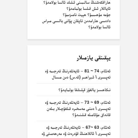
ھاراقكەشنىڭ سالىمىنى ئىلىك ئالسا بولامدۇ؟
ئاياللار ئىش قىلسا بولمامدۇ؟
جۈمە مۇھىممۇ؟ ھېيت نامىزىمۇ؟
دادىسى ھارامدىن تاپقان پۇلنى بالىسى مىراس
ئالسا بولامدۇ؟
يېقىنقى يازمىلار
ئەنئام، 74 ~ 81 – ئايەتلەرنىڭ تەرجىمە ۋە
تەپسىرى \ ئىبراھىم (ئە.س) دىن مىسال
نىكاھسىز يالغۇز قېلىشقا بولمايدۇ؟
ئەنئام، 69 ~ 73 – ئايەتلەرنىڭ تەرجىمە ۋە
تەپسىرى \ دىننى مەسخىرە قىلغۇچىلار بىلەن
قانداق مۇئامىلە قىلىنىدۇ؟
ئەنئام، 63 ~67 – ئايەتلەرنىڭ تەرجىمە ۋە
تەپسىرى \ ئاللاھنىڭ قۇدرەت ۋە مەرھەمىتى ۋە