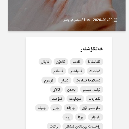
2026-01-20
31 قېتىم كۆرۈلدى
خەتكۈشلەر
ئاتا-ئانا
ئادەم
ئالتۇن
ئايال
ئىبادەت
ئىبراھىم
ئىسلام
ئىسلامدا ئىبادەت
ئىمان
ئۆسۈم
ئېلىم-سېتىم
بەدەن
تالاق
تاھارەت
تىجارەت
تەۋھىد
جازانىخورلۇق
جازانە
جان
جىھاد
رامىزان
روزا
روھ
رۇخسەت بېرىلگەن ئىشلار
زاكات