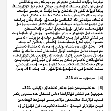
توغرىدا رىۋايەت قىلىنغان خەۋەرلەر بىر-بىرىگە زىت بولغانلىقى
ئۈچۈن قول كۆتۈرمەسلىك ئەۋزەلدۇر. چۈنكى ئەگەر قول كۆتۈرۈشنىڭ
يولغا قويۇلغانلىقى داۋاملاشقان بولسا بۇنىڭ دەرىجىسى سۈننەت
بولىدۇ، داۋاملاشمىغان بولسا بىدئەت بولىدۇ. بىدئەتنى تەرك
ئەتمەك، سۈننەتنى ئادا قىلماقتىن مۇھىمدۇر. بۇنىڭ بىلەن بىرلىكتە
قول كۆتۈرۈشنىڭ يولغا قويۇلغانلىقى داۋاملاشقان تەقدىردىمۇ قول
كۆتۈرمەسلىك نامازنى بۇزۇۋەتمەيدۇ. لېكىن داۋاملاشمىغان
تەقدىردە قول كۆتۈرۈش نامازنى
بۇزۇۋېتىدۇ . چۈنكى ئۇ نامازغا زىت
بىر ئىشنى ئىككى قول بىلەن قىلغانلىق بولىدۇ. بۇ بولسا «ئەمىلى
كەسىر» (كۆپ ئىش) ھېسابلىنىدۇ. (كاسانى،
بەدائىئ
2- جىلد،
54- بەت).
ئۆزى مەدىنىلىك بولغان ۋە مەدىنە ئەھلىنىڭ ئەمىلىنى
مەزھىپىدە دەلىل سۈپىتىدە قوبۇل قىلىدىغان ئىمام مالىك بۇ ھەقتە
مۇنداق دەيدۇ: «مەن رۇكۇغا بارغاندا ۋە رۇكۇدىن باش كۆتۈرگەندە
كەلتۈرۈلگەن تەكبىرلەر بىلەن بىرلىكتە قول كۆتۈرۈشنى تونۇمايمەن.
قوللار پەقەت ئىفتىتاھ تەكبىرىدىلا كۆتۈرۈلىدۇ»- (سەھنۇن ئىبنى
سەئىد ئەتتەنۇخىي، ئەلمۇدەۋۋەنەتۇلكۇبرا، 1- جىلد، 68- بەت).
[4]
– تىرمىزى، سالات 226.
[5]
– ھەنەفىيىلەردىن ئەبۇ جەئفەر ئەتتاھاۋى (ۋاپاتى: 321-
ھىجرىيە) ھەر ئىككى كۆزقاراشقا دەلىل قىلىنغان ھەدىسلەرنى زىكىر
قىلىپ، ئۇلارنىڭ ھەققىدىكى مۇلاھىزىسىنى ئوتتۇرىغا قويغاندىن
كېيىن مۇنۇلارنى ئېيتىدۇ: «ئىفتىتاھ تەكبىرىدە قول كۆتۈرۈش ۋە