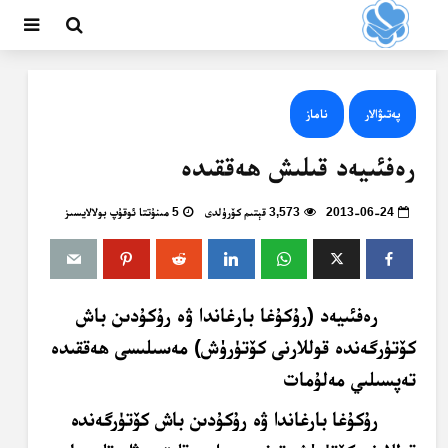
پەتىۋالار
ناماز
رەفئىيەد قىلىش ھەققىدە
2013-06-24
3,573 قېتىم كۆرۈلدى
5 مىنۇتتا ئوقۇپ بولالايسىز
رەفئىيەد (رۇكۇغا بارغاندا ۋە رۇكۇدىن باش
كۆتۈرگەندە قوللارنى كۆتۈرۈش) مەسىلىسى ھەققىدە
تەپسىلىي مەلۇمات
رۇكۇغا بارغاندا ۋە رۇكۇدىن باش كۆتۈرگەندە