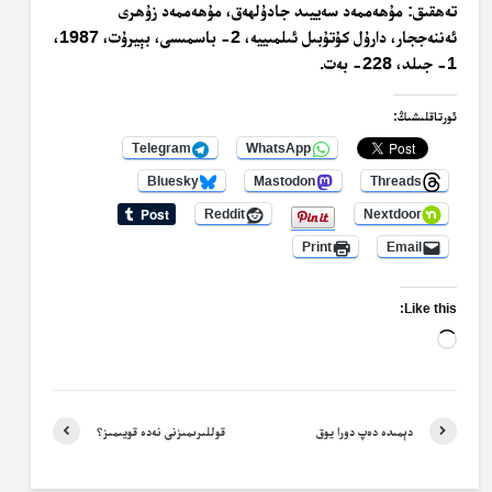
تەھقىق: مۇھەممەد سەييىد جادۇلھەق، مۇھەممەد زۇھرى
ئەننەججار، دارۇل كۇتۇبىل ئىلمىييە، 2- باسمىسى، بېيرۇت، 1987،
1- جىلد، 228- بەت.
ئورتاقلىشىڭ:
Telegram
WhatsApp
Bluesky
Mastodon
Threads
Reddit
Nextdoor
Print
Email
Like this:
Loading…
دېمىدە دەپ دورا يوق
قوللىرىمىزنى نەدە قويىمىز؟