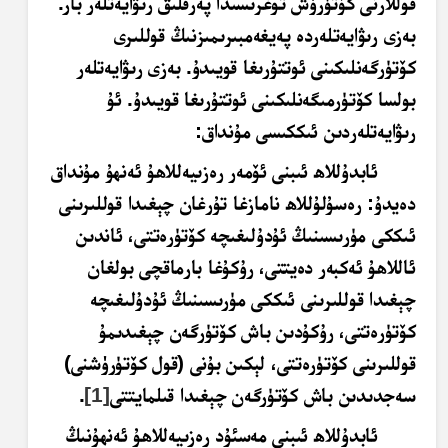
قوللارنى كۆتۈرۈش توغرىسىدا پەرقلىق رىۋايەتلەر بار.
بەزى رىۋايەتلەردە پەيغەمبىرىمىزنىڭ قوللىرى
كۆتۈرگەنلىكىنى ئوتتۇرىغا قويىدۇ. بەزى رىۋايەتلەر
بولسا كۆتۈرمىگەنلىكىنى ئوتتۇرىغا قويىدۇ. ئۇ
رىۋايەتلەردىن ئىككىسى مۇنداق:
ئابدۇللاھ ئىبنى ئۆمەر رەزىيەللاھۇ ئەنھۇ مۇنداق
دەيدۇ: رەسۇلۇللاھ نامازغا تۇرغان چېغىدا قوللىرىنى
ئىككى مۈرىسىنىڭ ئۇدۇلىغىچە كۆتۈرەتتى، ئاندىن
ئاللاھۇ ئەكبەر دەيتتى، رۇكۇغا بارماقچى بولغان
چېغىدا قوللىرىنى ئىككى مۈرىسىنىڭ ئۇدۇلىغىچە
كۆتۈرەتتى، رۇكۇدىن باش كۆتۈرگەن چېغىدىمۇ
قوللىرىنى كۆتۈرەتتى، لېكىن بۇنى (قول كۆتۈرۈشنى)
سەجدىدىن باش كۆتۈرگەن چېغىدا قىلمايتتى
[1]
.
ئابدۇللاھ ئىبنى مەسئۇد رەزىيەللاھۇ ئەنھۇنىڭ