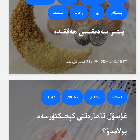
پەتىۋالار
روزا
زاكات
سەدىقە
پىتىر سەدىقىسى ھەققىدە
2026-03-16
217 قېتىم كۆرۈلدى
ئەھكام
باشقىلار
پەتىۋالار
غۇسۇل
غۇسۇل تاھارەتنى كېچىكتۈرسەم
بولامدۇ؟