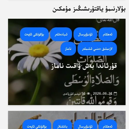
بۇلارنىمۇ ياقتۇرىشىڭىز مۇمكىن
ئەھكام
ئۇنىۋېرسال
ئىبادەتلەر
بۈگۈنكى ئايەت
لازىملىق دىنىي ئىلىملەر
ناماز
قۇرئاندا بەش ۋاقىت ناماز
2026-06-21
56 قېتىم كۆرۈلدى
ئەھكام
ئۇنىۋېرسال
باشقىلار
بۈگۈنكى ئايەت