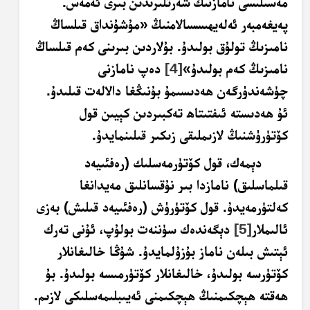
مەسىلىسى نامازنىڭ شەرتلىرىدىن بىرى ئەمەس.
پەيغەمبەر ئەلەيھىسسالامنىڭ «
مۇشۇنداق قىلساڭ
نامىزىڭ تولۇق بولىدۇ. بۇلاردىن بىرىنى كەم قىلساڭ
نامىزىڭ كەم بولىدۇ»
[4]
دەپ نامازنى
چۈشەندۈرگەن ھەدىسىمۇ بۇنىڭغا دالالەت قىلىدۇ.
ئۇ ھەدىستە ئىفتىتاھ تەكبىردىن كېيىن قول
كۆتۈرۈشنىڭ لازىملىقى زىكىر قىلىنمايدۇ.
دېمەك، قول كۆتۈرمەسلىك (رەفئىيەد
قىلماسلىق) نامازدا بىر نۇقسانلىق مەيدانغا
كەلتۈرمەيدۇ. قول كۆتۈرۈش (رەفئىيەد قىلىش) بەزى
ئالىملار
[5]
دېگەندەك سۈننەت بولۇپ، ئۇنى تەرك
ئېتىش بىلەن ناماز بۇزۇلمايدۇ. شۇڭا خالىغانلار
كۆتۈرسە بولىدۇ، خالىغانلار كۆتۈرمىسە بولىدۇ. بۇ
ھەقتە ھېچكىمنىڭ ھېچكىمنى ئەيىبلىمەسلىكى لازىم.