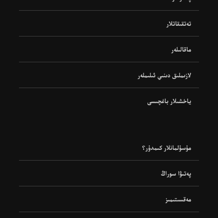
تەتقىقاتلار
ماقالىلەر
لازىملىق دىنىي ئىلىملەر
ياخشىلار باغچىسى
مۇسۇلمانلار كىمدۇر؟
پەتىۋا سوراڭ
مەقسىتىمىز