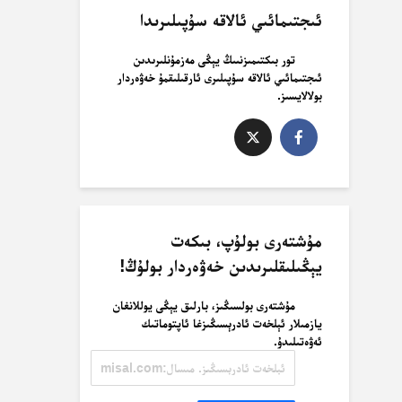
ئىجتىمائىي ئالاقە سۇپىلىرىدا
تور بىكتىمىزنىىڭ يېڭى مەزمۇنلىرىدىن
ئىجتىمائىي ئالاقە سۇپىلىرى ئارقىلىقمۇ خەۋەردار
بولالايسىز.
مۇشتەرى بولۇپ، بىكەت
يېڭىلىقلىرىدىن خەۋەردار بولۇڭ!
مۇشتەرى بولسىڭىز، بارلىق يېڭى يوللانغان
يازمىلار ئېلخەت ئادرېسىڭىزغا ئاپتوماتىك
ئەۋەتىلىدۇ.
ئېلخەت
ئادرېسىڭىز.
مىسال:
misal@misal.com