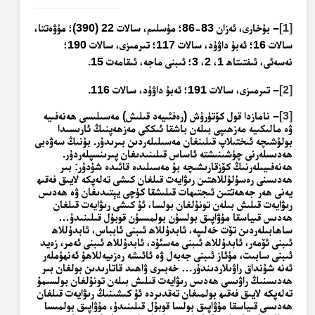
[1]
– بۇخارى، ئەزان 83-86؛ مۇسلىم، سالات 22 (390)؛ مۇۋەتتا،
سالات 16؛ ئەبۇ داۋۇد، سالات 117؛ تىرمىزى، سالات 190؛
نەسەئى، ئىفتىتاھ 1، 2، 3؛ ئىبنى ماجە، ئىقامەت 15.
[2]
– تىرمىزى، سالات 191؛ ئەبۇ داۋۇد، سالات 116.
[3]
– نامازدا قول كۆتۈرۈش (رەفئىيەد قىلىش) مەسىلىسى ھەنەفىيە
ۋە مالىكىيە مەزھىپى بىلەن باشقا ئىككى مەزھەپنىڭ ئارىسىدا
بولۇشىچە ئىختىلاپ قىلىنغان مەسىلىلەردىن بىرىدۇر. بۇنىڭ سەۋەبى
ھەدىسلەرنى چۈشىنىشتە ئاساس قىلىنىدىغان پىرىنسپلەردۇر.
ھەنەفىيىلەرنىڭ كۆزقارىشىچە بۇ مەسىلىدە قائىدە شۇدۇر: بىر
ھەدىسنى رەسۇلۇللاھتىن رىۋايەت قىلغان كىشى تەلەپكە لايىق فەقىھ
يەنى ھەر جەھەتتىن
ئىجتىھات
قىلىشقا كۈچى يېتىدىغان ۋە ھەدىس
رىۋايەت قىلىش بىلەن تونۇلغان بولسا، ئۇ كىشى رىۋايەت قىلغان
ھەدىس قىياسقا مۇۋاپىق بولسۇن بولمىسۇن قوبۇل قىلىنىدۇ…
ساھابىلەردىن تۆت خەلىپە، ئابدۇللاھ ئىبنى ئابباس، ئابدۇللاھ
ئىبنى ئۆمەر، ئابدۇللاھ ئىبنى مەسئۇد، ئابدۇللاھ ئىبنى ئەمر، زەيد
ئىبنى سابىت، مۇئاز ئىبنى جەبەل ۋە ئائىشە رەزىيەللاھۇ ئەنھۇملەر
ئەنە شۇنداق راۋىلاردىندۇر… خەبىرى ۋاھىد قاتارىدىن بولغان بىر
ھەدىسنىڭ راۋىسى ھەدىس رىۋايەت قىلىش بىلەن تونۇلغان بولسىمۇ
تەلەپكە لايىق فەقىھ بولمىغان تەقدىردە ئۇ كىشىنىڭ رىۋايەت قىلغان
ھەدىسى قىياسقا مۇۋاپىق بولسا قوبۇل قىلىنىدۇ، مۇۋاپىق بولمىسا