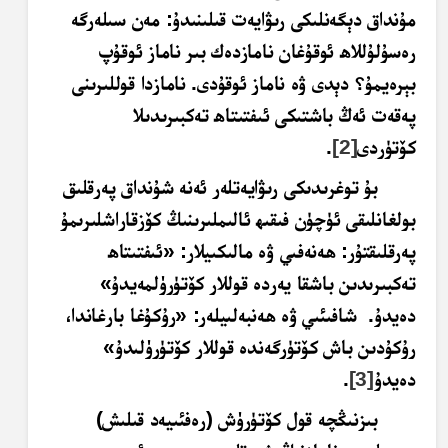
مۇنداق دېگەنلىكى رىۋايەت قىلىنىدۇ: مەن سىلەرگە
رەسۇلۇللاھ ئوقۇغان نامازدەك بىر ناماز ئوقۇپ
بېرەيمۇ؟ دېدى ۋە ناماز ئوقۇدى. نامازدا قوللىرىنى
پەقەت ئەڭ باشتىكى ئىفتىتاھ تەكبىرىدىلا
كۆتۈردى
[2]
.
بۇ توغرىدىكى رىۋايەتلەر ئەنە شۇنداق پەرقلىق
بولغانلىقى ئۈچۈن فىقىھ ئالىملىرىنىڭ كۆزقاراشلىرىمۇ
پەرقلىقتۇر: ھەنەفىي ۋە مالىكىيلار: «ئىفتىتاھ
تەكبىرىدىن باشقا يەردە قوللار كۆتۈرۈلمەيدۇ»
دەيدۇ. شافىئىي ۋە ھەنبەلىيلەر: «رۇكۇغا بارغاندا،
رۇكۇدىن باش كۆتۈرگەندە قوللار كۆتۈرۈلىدۇ»
دەيدۇ
[3]
.
بىزنىڭچە قول كۆتۈرۈش (رەفئىيەد قىلىش)