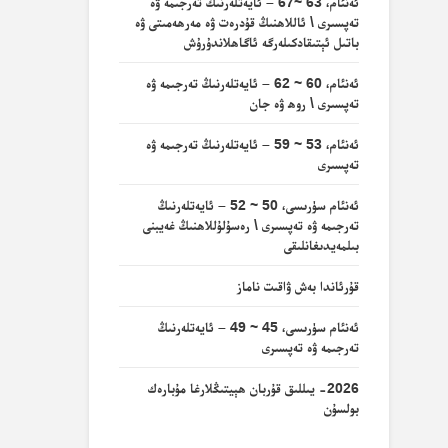
ئەنئام، 63 ~67 – ئايەتلەرنىڭ تەرجىمە ۋە
تەپسىرى \ ئاللاھنىڭ قۇدرەت ۋە مەرھەمىتى ۋە
باتىل ئېتىقادكىلەرگە ئاگاھلاندۇرۇش
ئەنئام، 60 ~ 62 – ئايەتلەرنىڭ تەرجىمە ۋە
تەپسىرى \ روھ ۋە جان
ئەنئام، 53 ~ 59 – ئايەتلەرنىڭ تەرجىمە ۋە
تەپسىرى
ئەنئام سۈرىسى، 50 ~ 52 – ئايەتلەرنىڭ
تەرجىمە ۋە تەپسىرى \ رەسۇلۇللاھنىڭ غەيبنى
بىلمەيدىغانلىقى
قۇرئاندا بەش ۋاقىت ناماز
ئەنئام سۈرىسى، 45 ~ 49 – ئايەتلەرنىڭ
تەرجىمە ۋە تەپسىرى
2026- يىللىق قۇربان ھېيتىڭلارغا مۇبارەك
بولسۇن