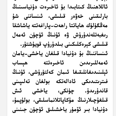
ئاللاھنىڭ كىتابىدا بۇ ئاخىرەت دۇنياسىنىڭ
بارلىقىنى خەۋەر قىلىشى، ئىنساننى شۇ
مەڭگۈلۈك ھاياتتا راھەت-پاراغەتتە ياشاشقا
رىغبەتلەندۈرۈش ۋە ئۇنىڭ ئۈچۈن ئەمەل
قىلىشى كېرەكلىكىنى بىلدۈرۈپ قويۇشتۇر.
ئىنساننىڭ بۇ دۇنيادا قىلغان ياخشى-يامان
ئەمەللىرىدىن ئاخىرەتتە ھېساب
ئېلىنىدىغانلىقىغا ئىمان كەلتۈرۈشى، ئۇنىڭ
فىترىتىدىكى ئادالەتكە بولغان تەلىپىنى
قاندۇرىدۇ. چۈنكى، ياخشى ئىش
قىلغۇچىلارنىڭ مۇكاپاتلانماسلىقى، بولۇپمۇ،
دۇنيادا بىر ئۆمۈر ياخشىلىق ئۈچۈن جىنىنى