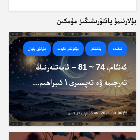
بۇلارنىمۇ ياقتۇرىشىڭىز مۇمكىن
ئەقىدە
باشقىلار
بۈگۈنكى ئايەت
نۇرلۇق بايان
ئەنئام، 74 ~ 81 – ئايەتلەرنىڭ
تەرجىمە ۋە تەپسىرى \ ئىبراھىم...
2026-08-06
35 قېتىم كۆرۈلدى