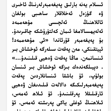
ئىسلام يەنە بارلىق پەيغەمبەرلەرنىڭ ئاخىرى
ۋە گۈزەل ئەخلاقلار ساھىبى بولغان
ئاللاھنىڭ ئەلچىسى مۇھەممەد
ئەلەيھىسالامغا ئىمان كەلتۈرۈشكە چاقىرىدۇ.
بۇ پەيغەمبەر قۇرئاندا «ئې مۇھەممەد!
ئېيتقىنكى، مەن پەقەت سىلەرگە ئوخشاش بىر
ئىنسانمەن. ماڭا پەقەت ۋەھيى قىلىنىدۇ…»
. دېيىلگەندەك بىزگە ئوخشاش بىر ئىنسان
بولۇپ، ئۇ باشقا ئىنسانلاردىن پەقەت
پەيغەمبەرلىكىگە دالالەت قىلىدىغان ۋەھيى
ئارقىلىقلا پەرقلىنىدۇ. ئۇ ئىلاھ ئەمەس،
ئىلاھنىڭ ئوغلى ياكى پەرىشتە ئەمەس. ئۇ