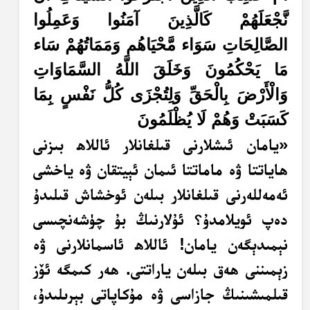
نَّجْعَلَهُمْ كَالَّذِينَ آمَنُوا وَعَمِلُوا
الصَّالِحَاتِ سَوَاء مَّحْيَاهُم وَمَمَاتُهُمْ سَاء
مَا يَحْكُمُونَ وَخَلَقَ اللَّهُ السَّمَاوَاتِ
وَالْأَرْضَ بِالْحَقِّ وَلِتُجْزَى كُلُّ نَفْسٍ بِمَا
كَسَبَتْ وَهُمْ لَا يُظْلَمُونَ
«يامان ئىشلارنى قىلغانلار ئاللاھ بىزنى
ھاياتتا ۋە ماماتتا ئىمان ئېيتقان ۋە ياخشى
ئەمەللەرنى قىلغانلار بىلەن ئوخشاش قىلىدۇ
دەپ ئويلامدۇ؟ ئۇلارنىڭ بۇ چۈشەنچىسى
نېمىدېگەن يامان! ئاللاھ ئاسمانلارنى ۋە
زېمىننى ھەق بىلەن ياراتتى. ھەر كىمگە ئۆز
قىلمىشىنىڭ جازاسى ۋە مۇكاپاتى بېرىلىدۇ،