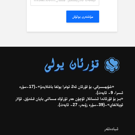
ئادرېسىڭىز.
مىسال:
misal@misal.com
مۇشتەرى بولۇش
«شۈبھىسىزكى، بۇ قۇرئان ئەڭ توغرا يولغا باشلايدۇ»-(17-سۈرە
ئىسرا، 9- ئايەت).
«بىز بۇ قۇرئاندا ئىنسانلار ئۈچۈن ھەر تۈرلۈك مىسالنى بايان قىلدۇق. ئۇلار
ئويلانغاي»-(39-سۈرە زۇمەر، 27- ئايەت).
ئىبادەتلەر