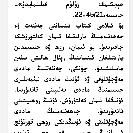
ھېچكىمگە زۇلۇم قىلىنمايدۇ»-
جاسىيە،45/21-22.
بۇ ئىلاھى كىتاب ئىنساننى جەننەت ۋە
جەھەننەمنىڭ بارلىقىغا ئىمان كەلتۈرۈشكە
چاقىرىدۇ. بۇ ئىمان، روھ ۋە جىسىمدىن
يارىتىلغان ئىنساننىڭ رېئال ھالىتى بىلەن
ماسلىشىدۇ. چۈنكى، جەننەتنىڭ ماددى
مەۋجۇتلۇقى ۋە ئۇنىڭ ماددى نېئمەتلىرى
جىسىمنىڭ ماددى تەلىپىنى قاندۇرسا،
ئۇنىڭغا ئىمان كەلتۈرۈش، ئۇنىڭ روھىيىتىنى
قاندۇرىدۇ. جەھەننەمنىڭ ماددى
مەۋجۇتلىقى ۋە ئۇنىڭدىكى روھى قورقۇنچ
ئىنساننىڭ جىسمى ۋە روھى تەلەپ