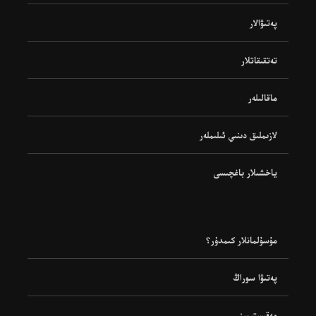
پەتىۋالار
تەتقىقاتلار
ماقالىلەر
لازىملىق دىنىي ئىلىملەر
ياخشىلار باغچىسى
مۇسۇلمانلار كىمدۇر؟
پەتىۋا سوراڭ
مەقسىتىمىز