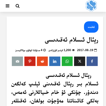
ئەقىدە
رېئال ئىسلام ئەقىدىسى
2017-08-19
1,200 قېتىم كۆرۈلدى
4 مىنۇتتا ئوقۇپ بولالايسىز
رېئال ئىسلام ئەقىدىسى
ئىسلام بىر رېئال ئەقىدىنى ئېلىپ كەلگەن
دىندۇر. چۈنكى ئۇ خام خىياللارنى ئەمەس،
بەلكى كائىناتتا مەۋجۇت بولغان، ئەقىللەر