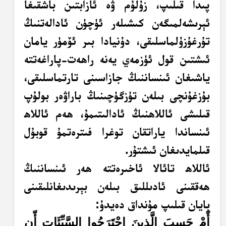
پىدا قىلىپ، زۇلۇم ۋە ئازابتىن باشقىغا
ئېرىشەلمىگەن كىشىلەر ئۈچۈن ئادالەتنىڭ
تۇرغۇزۇلماسلىقى، دۇنيادا بىر ئۆمۈر يامان
ئىشتىن قول ئۈزمەي يەنە راھەت-پاراغەتتە
ياشىغان ئىنساننىڭ جازاسىنى تارتماسلىقى،
بۇزغۇنچى بىلەن تۈزگۈچىنىڭ باراۋەر بولۇپ
قىلىشى ئاللاھنىڭ ئادالىتىمۇ، ھەم ئاللاھ
ئىنساندا ياراتقان توغرا فىترەتمۇ قوبۇل
قىلمايدىغان ئىشتۇر.
ئاللاھ تائالا ئاخىرەتتە ھەر ئىنساننىڭ
ھەققىنى ئادىللىق بىلەن بېرىدىغانلىقىنى
بايان قىلىپ مۇنداق دەيدۇ:
أًمْ حَسِبَ الَّذِينَ اجْتَرَحُوا السَّيِّئَاتِ أّن