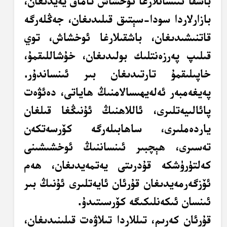
باشقا ئىنسانلارغا ئوخشاش تاماق يەيدىغان،
بازارلاردا سودا-سېتىق قىلىدىغان، جەڭلەرگە
قاتنىشىدىغان، باشقىلارغا ئوخشاش، توي
قىلىپ پەرزەنتلىك بولىدىغان، خۇشاللىقمۇ،
خاپىلىقمۇ تارتىدىغان بىر ئىنساندۇر.
پەيغەمبەر ئەلەيھىسالامنىڭ ھاياتى، دەئۋەت
پائالىيەتلىرى، ئاللاھنىڭ ئۇنىڭغا قىلغان
ياردەملىرى، ساھابىلەرگە كۆرسەتكەن
تەسىرى، ھېچبىر ئىنساننىڭ ئوخشىشىنى
كەلتۈرۈشكە قۇدرىتى يەتمەيدىغان، ھەم
ئۆزگەرمەيدىغان قۇرئان ئايەتلىرى ئۇنىڭ بىر
ئىنسان ئىكەنلىكىگە كۆرسىتىدۇ.
قۇرئان كەرىم، تىللاردا تىلاۋەت قىلىنىدىغان،