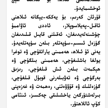
ئوخشىمايدۇ.
قۇرئان كەرىم، بۇ يەككە-يېگانە ئىلاھنى
ئاقىل-پەيلاسوپلار، ئاددى ئاۋاممۇ
چۈشىنەلەيدىغان، ئەقىلنى قايىل قىلىدىغان
گۈزەل ئىسىم-سۈپەتلەر بىلەن سۈپەتلەيدۇ.
يەنى ئۇ ئىلاھ، ھەممىنى ياراتقۇچى ۋە توغرا
يولغا باشلىغۇچى، ھەممىنى بىلگۈچى ۋە
ھېكمەت بىلەن ئىش قىلغۇچى، رىزىق
بەرگۈچى ۋە تەۋبىلەرنى قوبۇل قىلغۇچى،
گۈزەللىك ۋە قۇۋۋەتنى، رەھمەت ۋە غەزەپنى
بىرلەشتۈرگەن ياخشىلىقى چەكسىز، ئىنئامى
كۆپ ئاللاھتۇر.