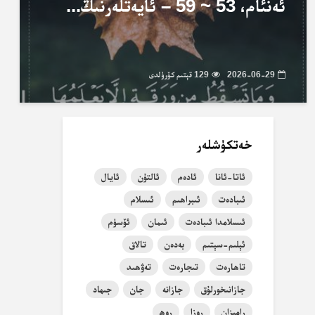
ئەنئام، 53 ~ 59 – ئايەتلەرنىڭ...
2026-06-29
129 قېتىم كۆرۈلدى
خەتكۈشلەر
ئاتا-ئانا
ئادەم
ئالتۇن
ئايال
ئىبادەت
ئىبراھىم
ئىسلام
ئىسلامدا ئىبادەت
ئىمان
ئۆسۈم
ئېلىم-سېتىم
بەدەن
تالاق
تاھارەت
تىجارەت
تەۋھىد
جازانىخورلۇق
جازانە
جان
جىھاد
رامىزان
روزا
روھ