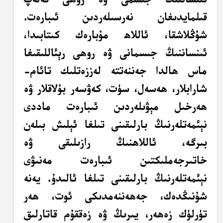
قىلمايدىغان نەرسىلەردىن ئىبارەت.
شۇڭلاشقا، ئاللاھ مۇبارەك كىتابىدا،
ئىنساننىڭ جىسمانى ۋە روھى رېئاللىقىغا
ماس ھالدا جەننەتتە لەززەتلىك تائام-
شارابلار، ھەسەل، سۈت، كەۋسەر بۇلاقلار ۋە
ھەرخىل مېۋىلەردىن ئىبارەت ماددى
نېئمەتلەرنىڭ بارلىقىنى تىلغا ئېلىش بىلەن
بىرگە، ئاللاھنىڭ رازىلىقى ۋە
خاتىرجەملىكتىن ئىبارەت مەنىۋى
نېئمەتلەرنىڭ بارلىقىنى تىلغا ئالىدۇ. يەنە
شۇنىڭدەك، جەھەننەمدىكى ئوت، ھەر
تۈرلۈك زەھەر، يىرىڭ ۋە زەققۇم قاتارلىق