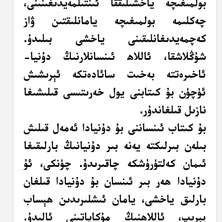
بولمىغىچە ياخشىلىققا ئىنتىلمەيدىغىنىنى،
چەكلىمە بولمىغىچە يامانلىقتىن ۋاز
كەچمەيدىغانلىقىنى ياخشى بىلىدۇ.
شۇڭلاشقا، ئاللاھ ئىنسانلارنىڭ دۇنيا-
ئاخىرەتتە بەخىت سائادەتكە ئېرىشىش
ئۈچۈن بۇ كىتابنى يول خەرىتىسى قىلىشىغا
نازىل قىلغاندۇر.
بۇ كىتاب ئىنساننى بۇ دۇنيادا ئەمەل قىلىش
بىلەن بىرلىكتە يەنە بىر دۇنيانىڭ بارلىقىغا
ئىمان كەلتۈرۈشكە چاقىرىدۇ. چۈنكى، ئۇ
دۇنيادا ھەر بىر ئىنسان بۇ دۇنيادا قىلغان
بارلىق ياخشى، يامان ئىشلىرىدىن ھېساب
بېرىپ، ئاللاھنىڭ مۇكاپاتىنى ئالىدۇ.