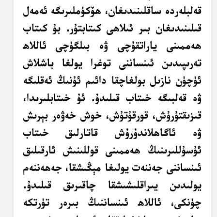
قەلبلەردە ساقلىنىدىغان، ھۆكۈملىرىگە ئەمەل
قىلىنىدىغان بىر ئىلاھى كىتابتۇر. بۇ كىتاب
ھەممىنى ياراتقۇچى ۋە بىلگۈچى ئاللاھ
تەرىپىدىن ئىنساننى توغرا يولغا باشلاش
ئۈچۈن نازىل بولغاچقا دائىم ئۇنىڭ ئەقلىگە
ۋە قەلبىگە خىتاب قىلىدۇ. ئۇ خىتابلىرىدا،
قىزىقتۇرۇش، قورقۇتۇش، خوش خەۋەر بېرىش
ۋە ئاگاھلاندۇرۇش قاتارلىق خىتاب
ئۇسۇللىرىنىڭ ھەممىنى قوللىنىش ئارقىلىق
ئىنساننى جەننەت يولىغا مېڭىشقا، جەھەننەم
يولىدىن يىراقلىشىشقا چاقىرىق قىلىدۇ.
چۈنكى، ئاللاھ ئىنساننىڭ بىرەر تۈرتكە