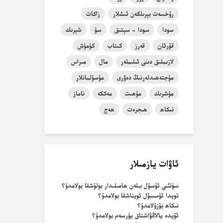
رۇخسەت بېرىلگەن ئىشلار
زاكات
سودا
سودا - سېتىق
سۇ
شېرىك
قۇرئان
قەرز
كىتاب
كۈمۈش
لازىملىق دىنى ئىلىملەر
مال
مىراس
مۇجتەھىدلەرنىڭ دەۋرى
مۇسۇلمانلار
مۇشرىك
مۇھىت
مەككە
ناماز
نىكاھ
ھىجرەت
ھەج
ئاۋات يازمىلار
سۈنئىي ئۇسۇل بىلەن ھامىلىدار بولۇشقا بولامدۇ؟
تويدا ئۇسسۇل ئويناشقا بولامدۇ؟
نىكاھ بۇزۇلامدۇ؟
ئۆيدە يالاڭۋاشتاق يۈرسەم بولامدۇ؟