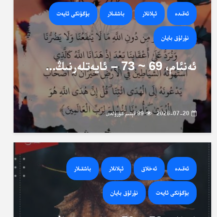
ئەقىدە
ئېلانلار
باشقىلار
بۈگۈنكى ئايەت
نۇرلۇق بايان
ئەنئام، 69 ~ 73 – ئايەتلەرنىڭ...
2026-07-20
99 قېتىم كۆرۈلدى
ئەقىدە
ئەخلاق
ئېلانلار
باشقىلار
بۈگۈنكى ئايەت
نۇرلۇق بايان