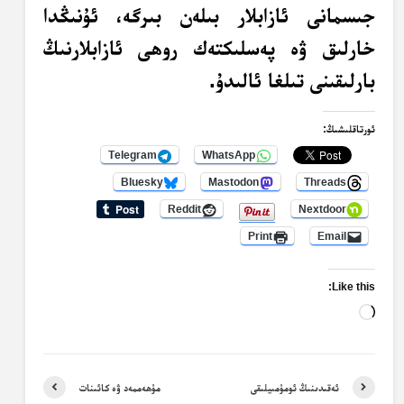
جىسمانى ئازابلار بىلەن بىرگە، ئۇنىڭدا
خارلىق ۋە پەسلىكتەك روھى ئازابلارنىڭ
بارلىقىنى تىلغا ئالىدۇ.
ئورتاقلىشىڭ:
Telegram
WhatsApp
Bluesky
Mastodon
Threads
Reddit
Nextdoor
Print
Email
Like this:
Loading…
ئەقىدىنىڭ ئومۇمىيلىقى
مۇھەممەد ۋە كائىنات