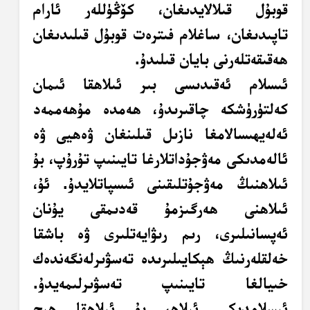
قوبۇل قىلالايدىغان، كۆڭۈللەر ئارام
تاپىدىغان، ساغلام فىترەت قوبۇل قىلىدىغان
ھەقىقەتلەرنى بايان قىلىدۇ.
ئىسلام ئەقىدىسى بىر ئىلاھقا ئىمان
كەلتۈرۈشكە چاقىرىدۇ، ھەمدە مۇھەممەد
ئەلەيھىسالامغا نازىل قىلىنغان ۋەھيى ۋە
ئالەمدىكى مەۋجۇداتلارغا تايىنىپ تۇرۇپ، بۇ
ئىلاھنىڭ مەۋجۇتلىقىنى ئىسپاتلايدۇ. ئۇ،
ئىلاھنى ھەرگىزمۇ قەدىمقى يۇنان
ئەپسانىلىرى، رىم رىۋايەتلىرى ۋە باشقا
خەلقلەرنىڭ ھېكايىلىرىدە تەسۋىرلەنگەندەك
خىيالغا تايىنىپ تەسۋىرلىمەيدۇ.
ئىسلامدىكى ئىلاھ، بۇ ئىلاھقا ھېچ