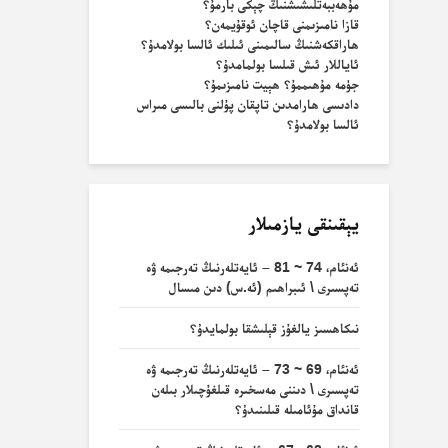
مۇھەببەتلىشىشنىڭ چېكى بارمۇ؟
قازا نامىزىمنى قاچان ئوقۇيمەن؟
ھاراقكەشنىڭ سالىمىنى ئىلىك ئالسا بولامدۇ؟
ئاياللار ئىش قىلسا بولمامدۇ؟
جۈمە مۇھىممۇ؟ ھېيت نامىزىمۇ؟
دادىسى ھارامدىن تاپقان پۇلنى بالىسى مىراس
ئالسا بولامدۇ؟
يېقىنقى يازمىلار
ئەنئام، 74 ~ 81 – ئايەتلەرنىڭ تەرجىمە ۋە
تەپسىرى \ ئىبراھىم (ئە.س) دىن مىسال
نىكاھسىز يالغۇز قېلىشقا بولمايدۇ؟
ئەنئام، 69 ~ 73 – ئايەتلەرنىڭ تەرجىمە ۋە
تەپسىرى \ دىننى مەسخىرە قىلغۇچىلار بىلەن
قانداق مۇئامىلە قىلىنىدۇ؟