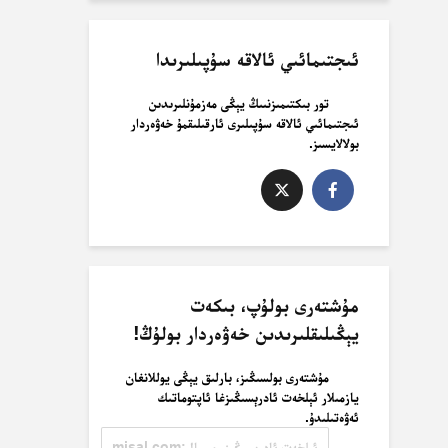
ئىجتىمائىي ئالاقە سۇپىلىرىدا
تور بىكتىمىزنىىڭ يېڭى مەزمۇنلىرىدىن
ئىجتىمائىي ئالاقە سۇپىلىرى ئارقىلىقمۇ خەۋەردار
بولالايسىز.
مۇشتەرى بولۇپ، بىكەت
يېڭىلىقلىرىدىن خەۋەردار بولۇڭ!
مۇشتەرى بولسىڭىز، بارلىق يېڭى يوللانغان
يازمىلار ئېلخەت ئادرېسىڭىزغا ئاپتوماتىك
ئەۋەتىلىدۇ.
ئېلخەت