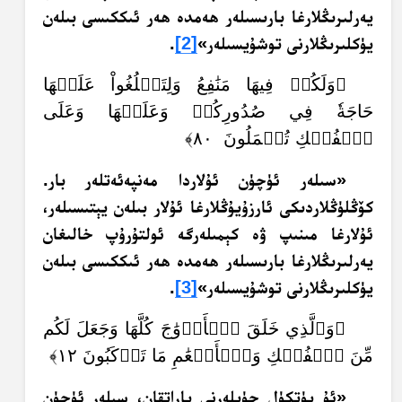
يەرلىرىڭلارغا بارىسىلەر ھەمدە ھەر ئىككىسى بىلەن
يۈكلىرىڭلارنى توشۇيسىلەر»
[2]
.
﴿وَلَكُمۡ فِيهَا مَنَٰفِعُ وَلِتَبۡلُغُواْ عَلَيۡهَا
حَاجَةٗ فِي صُدُورِكُمۡ وَعَلَيۡهَا وَعَلَى
ٱلۡفُلۡكِ تُحۡمَلُونَ ٨٠﴾
«سىلەر ئۈچۈن ئۇلاردا مەنپەئەتلەر بار.
كۆڭلۈڭلاردىكى ئارزۇيۇڭلارغا ئۇلار بىلەن يېتىسىلەر،
ئۇلارغا مىنىپ ۋە كېمىلەرگە ئولتۇرۇپ خالىغان
يەرلىرىڭلارغا بارىسىلەر ھەمدە ھەر ئىككىسى بىلەن
يۈكلىرىڭلارنى توشۇيسىلەر»
[3]
.
﴿وَٱلَّذِي خَلَقَ ٱلۡأَزۡوَٰجَ كُلَّهَا وَجَعَلَ لَكُم
مِّنَ ٱلۡفُلۡكِ وَٱلۡأَنۡعَٰمِ مَا تَرۡكَبُونَ ١٢﴾
«ئۇ پۈتكۈل جۈپلەرنى ياراتقان، سىلەر ئۈچۈن