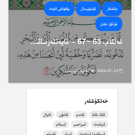
باشقىلار
ئۇنىۋېرسال
بۈگۈنكى ئايەت
نۇرلۇق بايان
ئەنئام، 63 ~67 – ئايەتلەرنىڭ...
2026-07-14
42 قېتىم كۆرۈلدى
خەتكۈشلەر
ئاتا-ئانا
ئادەم
ئالتۇن
ئايال
ئىبادەت
ئىبراھىم
ئىسلام
ئىسلامدا ئىبادەت
ئىمان
ئۆسۈم