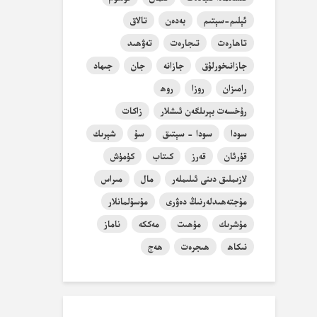
ئېلىم-سېتىم
بەدەن
تالاق
تاھارەت
تىجارەت
تەۋھىد
جازانىخورلۇق
جازانە
جان
جىھاد
رامىزان
روزا
روھ
رۇخسەت بېرىلگەن ئىشلار
زاكات
سودا
سودا - سېتىق
سۇ
شېرىك
قۇرئان
قەرز
كىتاب
كۈمۈش
لازىملىق دىنى ئىلىملەر
مال
مىراس
مۇجتەھىدلەرنىڭ دەۋرى
مۇسۇلمانلار
مۇشرىك
مۇھىت
مەككە
ناماز
نىكاھ
ھىجرەت
ھەج