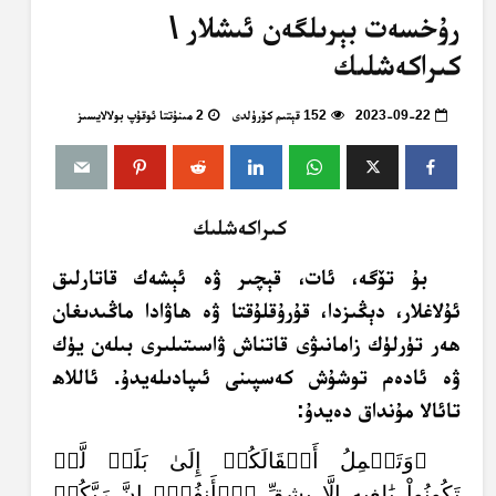
رۇخسەت بېرىلگەن ئىشلار \
كىراكەشلىك
2023-09-22
152 قېتىم كۆرۈلدى
2 مىنۇتتا ئوقۇپ بولالايسىز
كىراكەشلىك
بۇ تۆگە، ئات، قېچىر ۋە ئېشەك قاتارلىق
ئۇلاغلار، دېڭىزدا، قۇرۇقلۇقتا ۋە ھاۋادا ماڭىدىغان
ھەر تۈرلۈك زامانىۋى قاتناش ۋاسىتىلىرى بىلەن يۈك
ۋە ئادەم توشۇش كەسپىنى ئىپادىلەيدۇ. ئاللاھ
تائالا مۇنداق دەيدۇ:
﴿وَتَحۡمِلُ أَثۡقَالَكُمۡ إِلَىٰ بَلَدٖ لَّمۡ
تَكُونُواْ بَٰلِغِيهِ إِلَّا بِشِقِّ ٱلۡأَنفُسِۚ إِنَّ رَبَّكُمۡ