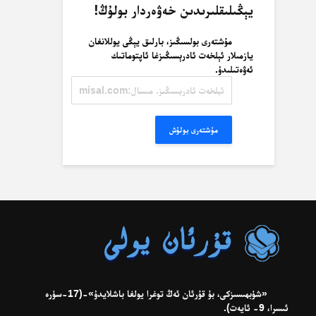
يېڭىلىقلىرىدىن خەۋەردار بولۇڭ!
مۇشتەرى بولسىڭىز، بارلىق يېڭى يوللانغان
يازمىلار ئېلخەت ئادرېسىڭىزغا ئاپتوماتىك
ئەۋەتىلىدۇ.
ئېلخەت
ئادرېسىڭىز.
مىسال:
misal@misal.com
مۇشتەرى بولۇش
«شۈبھىسىزكى، بۇ قۇرئان ئەڭ توغرا يولغا باشلايدۇ»-(17-سۈرە
ئىسرا، 9- ئايەت).