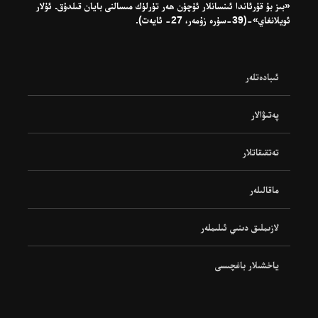
«بىز بۇ قۇرئاندا ئىنسانلار ئۈچۈن ھەر تۈرلۈك مىسالنى بايان قىلدۇق. ئۇلار
ئويلانغاي»-(39-سۈرە زۇمەر، 27- ئايەت).
ئىبادەتلەر
پەتىۋالار
تەتقىقاتلار
ماقالىلەر
لازىملىق دىنىي ئىلىملەر
ياخشىلار باغچىسى