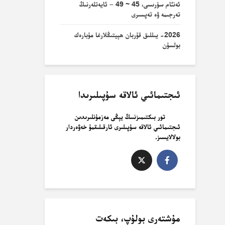
ئەنئام سۈرىسى، 45 ~ 49 – ئايەتلەرنىڭ
تەرجىمە ۋە تەپسىرى
2026- يىللىق قۇربان ھېيتىڭلارغا مۇبارەك
بولسۇن
ئىجتىمائىي ئالاقە سۇپىلىرىدا
تور بىكتىمىزنىىڭ يېڭى مەزمۇنلىرىدىن
ئىجتىمائىي ئالاقە سۇپىلىرى ئارقىلىقمۇ خەۋەردار
بولالايسىز.
مۇشتەرى بولۇپ، بىكەت