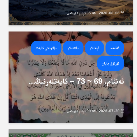
2026-08-06
35 قېتىم كۆرۈلدى
ئەقىدە
ئېلانلار
باشقىلار
بۈگۈنكى ئايەت
نۇرلۇق بايان
ئەنئام، 69 ~ 73 – ئايەتلەرنىڭ...
2026-07-20
99 قېتىم كۆرۈلدى