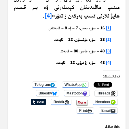
مىنىپ ماڭىدىغان كېمىلەرنى ۋە بىر قىسىم
ھايۋانلارنى قىلىپ بەرگەن زاتتۇر»
[4]
.
[1]
16 – سۈرە نەھل، 7 – ۋە 8 – ئايەتلەر.
[2]
23 – سۈرە مۇئمىنۇن، 22 – ئايەت.
[3]
40 – سۈرە غافىر، 80 – ئايەت.
[4]
43 – سۈرە زۇخرۇف، 12 – ئايەت.
ئورتاقلىشىڭ:
Telegram
WhatsApp
Bluesky
Mastodon
Threads
Reddit
Nextdoor
Print
Email
Like this: