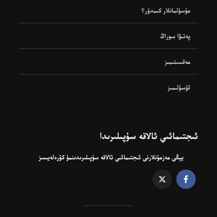
مۇسۇلمانلار كىمدۇر؟
پەتىۋا سوراڭ
مەقسىتىمىز
ئۇسۇلىمىز
ئىجتىمائىي ئالاقە سۇپىلىرىدا
يېڭى مەزمۇنلارنى ئىجتىمائىي ئالاقە سۇپىلىرىدىنمۇ كۆرەلەيسىز