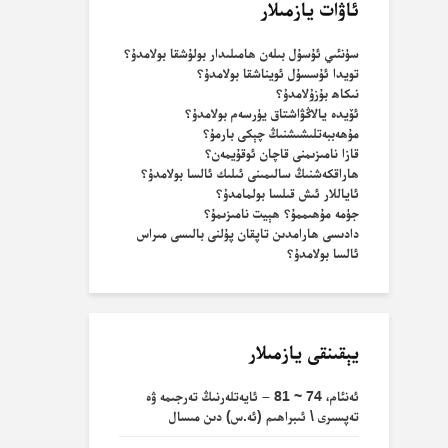
ئاۋات يازمىلار
سۈنئىي ئۇسۇل بىلەن ھامىلىدار بولۇشقا بولامدۇ؟
تويدا ئۇسسۇل ئويناشقا بولامدۇ؟
نىكاھ بۇزۇلامدۇ؟
ئۆيدە يالاڭۋاشتاق يۈرسەم بولامدۇ؟
مۇھەببەتلىشىشنىڭ چېكى بارمۇ؟
قازا نامىزىمنى قاچان ئوقۇيمەن؟
ھاراقكەشنىڭ سالىمىنى ئىلىك ئالسا بولامدۇ؟
ئاياللار ئىش قىلسا بولمامدۇ؟
جۈمە مۇھىممۇ؟ ھېيت نامىزىمۇ؟
دادىسى ھارامدىن تاپقان پۇلنى بالىسى مىراس
ئالسا بولامدۇ؟
يېقىنقى يازمىلار
ئەنئام، 74 ~ 81 – ئايەتلەرنىڭ تەرجىمە ۋە
تەپسىرى \ ئىبراھىم (ئە.س) دىن مىسال