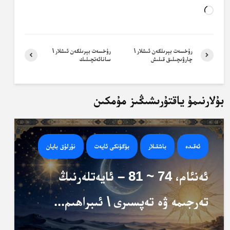
Loading…
رۇخسەت بېرىلگەن ئىشلار \
رۇخسەت بېرىلگەن ئىشلار \
چارۋىچىلىق قىلىش
سانائەتچىلىك
بۇلارنىمۇ ياقتۇرىشىڭىز مۇمكىن
ئەقىدە
باشقىلار
بۈگۈنكى ئايەت
نۇرلۇق بايان
ئەنئام، 74 ~ 81 – ئايەتلەرنىڭ
تەرجىمە ۋە تەپسىرى \ ئىبراھىم...