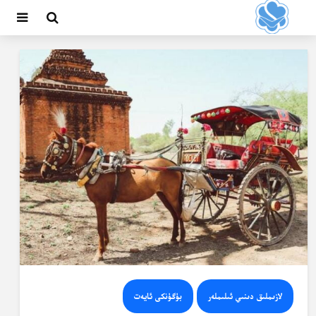
لازىملىق دىنىي ئىلىملەر
بۈگۈنكى ئايەت