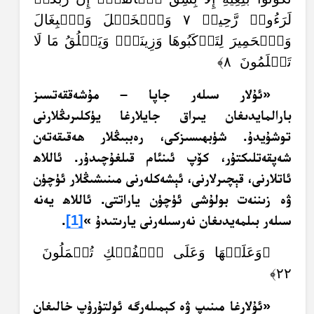
لَرَءُوفٞ رَّحِيمٞ ٧ وَٱلۡخَيۡلَ وَٱلۡبِغَالَ
وَٱلۡحَمِيرَ لِتَرۡكَبُوهَا وَزِينَةٗۚ وَيَخۡلُقُ مَا لَا
تَعۡلَمُونَ ٨﴾
«ئۇلار سىلەر جاپا – مۇشەققەتسىز
بارالمايدىغان يىراق جايلارغا يۈكلىرىڭلارنى
توشۇيدۇ. شۈبھىسىزكى، رەببىڭلار ھەقىقەتەن
شەپقەتلىكتۇر، كۆپ ئىنئام قىلغۇچىدۇر. ئاللاھ
ئاتلارنى، قېچىرلارنى، ئېشەكلەرنى مىنىشىڭلار ئۈچۈن
ۋە زىننەت بولۇشى ئۈچۈن ياراتتى. ئاللاھ يەنە
سىلەر بىلمەيدىغان نەرسىلەرنى يارىتىدۇ »
[1]
.
﴿وَعَلَيۡهَا وَعَلَى ٱلۡفُلۡكِ تُحۡمَلُونَ
٢٢﴾
«ئۇلارغا مىنىپ ۋە كېمىلەرگە ئولتۇرۇپ خالىغان