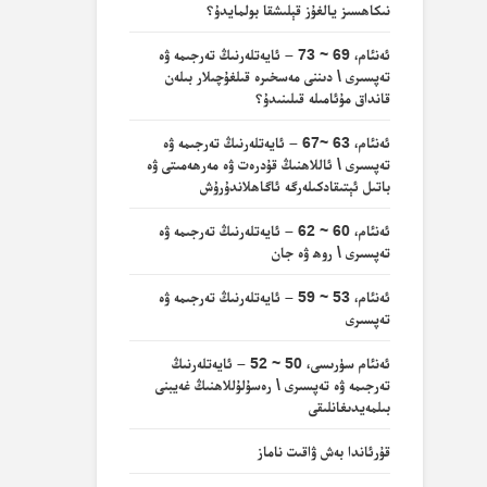
نىكاھسىز يالغۇز قېلىشقا بولمايدۇ؟
ئەنئام، 69 ~ 73 – ئايەتلەرنىڭ تەرجىمە ۋە
تەپسىرى \ دىننى مەسخىرە قىلغۇچىلار بىلەن
قانداق مۇئامىلە قىلىنىدۇ؟
ئەنئام، 63 ~67 – ئايەتلەرنىڭ تەرجىمە ۋە
تەپسىرى \ ئاللاھنىڭ قۇدرەت ۋە مەرھەمىتى ۋە
باتىل ئېتىقادكىلەرگە ئاگاھلاندۇرۇش
ئەنئام، 60 ~ 62 – ئايەتلەرنىڭ تەرجىمە ۋە
تەپسىرى \ روھ ۋە جان
ئەنئام، 53 ~ 59 – ئايەتلەرنىڭ تەرجىمە ۋە
تەپسىرى
ئەنئام سۈرىسى، 50 ~ 52 – ئايەتلەرنىڭ
تەرجىمە ۋە تەپسىرى \ رەسۇلۇللاھنىڭ غەيبنى
بىلمەيدىغانلىقى
قۇرئاندا بەش ۋاقىت ناماز