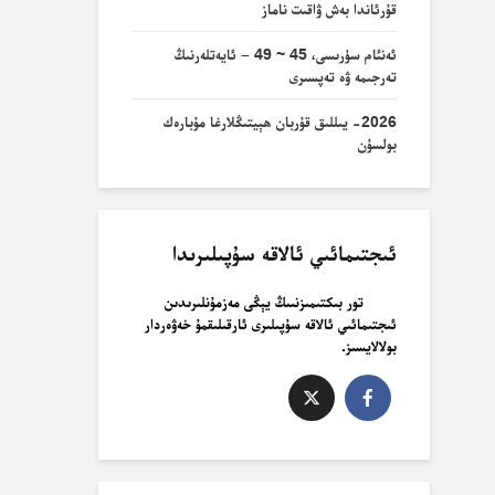
قۇرئاندا بەش ۋاقىت ناماز
ئەنئام سۈرىسى، 45 ~ 49 – ئايەتلەرنىڭ
تەرجىمە ۋە تەپسىرى
2026- يىللىق قۇربان ھېيتىڭلارغا مۇبارەك
بولسۇن
ئىجتىمائىي ئالاقە سۇپىلىرىدا
تور بىكتىمىزنىىڭ يېڭى مەزمۇنلىرىدىن
ئىجتىمائىي ئالاقە سۇپىلىرى ئارقىلىقمۇ خەۋەردار
بولالايسىز.