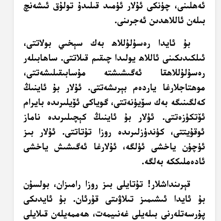
ئەھلىنى، چۈنكى ئۇلار ئۈمىد قىلىدۇ تولۇق ئىشەنچ
بىلەن ئاللاھدىن ئەجرىنى.
بۇ ئايدا رەسۇلۇللاھ بەك سېخىي بولاتتى،
ئىلكىدىكىنى ئاللاھ يولىدا چىقىم قىلاتتى. ساھابىلەر
رەسۇلۇللاھقا ئەگىشىشتە مۇسابىقىلىشەتتى،
موھتاجلارغا ياردەم بېرىشەتتى. ئۇلار بۇ ئاينىڭ
كەلگىنىگە بەك سۆيۈنەتتى، گوياكى ئۆيلىرىدە بايرام
ئۆتكۈزەتتى. ئۇلار بۇ ئاينىڭ كېچىلىرىدە ناماز
ئوقۇيتتى، كۈندۈزلىرىدە روزا تۇتاتتى. ئۇلار بىز
ئۈچۈن ياخشى ئۈلگە، ئۇلارغا ئەگىشىش ياخشى
ئادەملىككە بەلگە.
قېرىنداشلار! تۇتايلى بىز روزا رامىزان، بولسۇن
بۇ ئايدا ئىشىمىز تىلاۋىتى قۇرئان. بۇ ئايدىكى
پۇرسەتلەرنى بىلەيلى غەنىيمەت، ھەممەيلەن قىلايلى