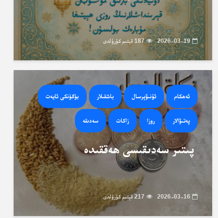
2026-03-19
187 قېتىم كۆرۈلدى
ئەھكام
ئۇنىۋېرسال
باشقىلار
بۈگۈنكى ئايەت
پەتىۋالار
روزا
زاكات
سەدىقە
پىتىر سەدىقىسى ھەققىدە
2026-03-16
217 قېتىم كۆرۈلدى