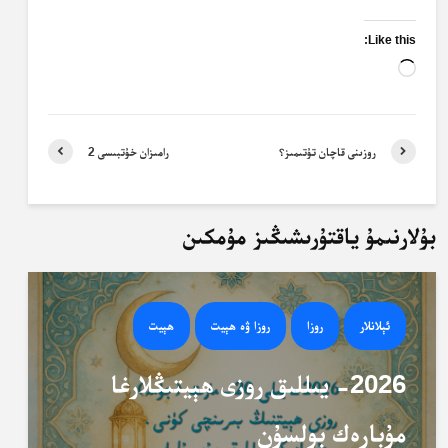
Like this:
Loading…
روزىنى قاچان تۇتىمىز؟
رامىزان خۇتبىسى 2
بۇلارنىمۇ ياقتۇرىشىڭىز مۇمكىن
ئېلانلار
روزا
روزا ۋە ھېيت
ھېيت
2026- يىللىق روزى ھېيتىڭلارغا
مۇبارەك بولسۇن