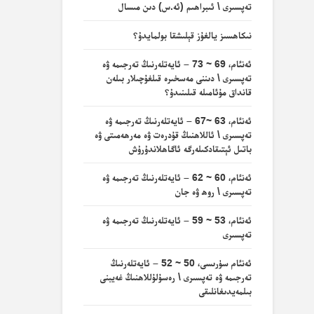
تەپسىرى \ ئىبراھىم (ئە.س) دىن مىسال
نىكاھسىز يالغۇز قېلىشقا بولمايدۇ؟
ئەنئام، 69 ~ 73 – ئايەتلەرنىڭ تەرجىمە ۋە
تەپسىرى \ دىننى مەسخىرە قىلغۇچىلار بىلەن
قانداق مۇئامىلە قىلىنىدۇ؟
ئەنئام، 63 ~67 – ئايەتلەرنىڭ تەرجىمە ۋە
تەپسىرى \ ئاللاھنىڭ قۇدرەت ۋە مەرھەمىتى ۋە
باتىل ئېتىقادكىلەرگە ئاگاھلاندۇرۇش
ئەنئام، 60 ~ 62 – ئايەتلەرنىڭ تەرجىمە ۋە
تەپسىرى \ روھ ۋە جان
ئەنئام، 53 ~ 59 – ئايەتلەرنىڭ تەرجىمە ۋە
تەپسىرى
ئەنئام سۈرىسى، 50 ~ 52 – ئايەتلەرنىڭ
تەرجىمە ۋە تەپسىرى \ رەسۇلۇللاھنىڭ غەيبنى
بىلمەيدىغانلىقى