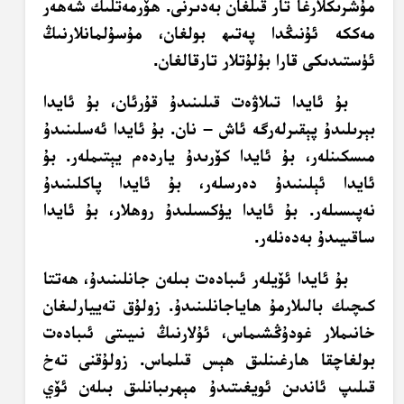
مۇشرىكلارغا تار قىلغان بەدىرنى. ھۆرمەتلىك شەھەر
مەككە ئۇنىڭدا پەتىھ بولغان، مۇسۇلمانلارنىڭ
ئۈستىدىكى قارا بۇلۇتلار تارقالغان.
بۇ ئايدا تىلاۋەت قىلىنىدۇ قۇرئان، بۇ ئايدا
بېرىلىدۇ پېقىرلەرگە ئاش – نان. بۇ ئايدا ئەسلىنىدۇ
مىسكىنلەر، بۇ ئايدا كۆرىدۇ ياردەم يېتىملەر. بۇ
ئايدا ئېلىنىدۇ دەرسلەر، بۇ ئايدا پاكلىنىدۇ
نەپىسىلەر. بۇ ئايدا يۈكسىلىدۇ روھلار، بۇ ئايدا
ساقىيىدۇ بەدەنلەر.
بۇ ئايدا ئۆيلەر ئىبادەت بىلەن جانلىنىدۇ، ھەتتا
كىچىك بالىلارمۇ ھاياجانلىنىدۇ. زولۇق تەييارلىغان
خانىملار غودۇڭشىماس، ئۇلارنىڭ نىيىتى ئىبادەت
بولغاچقا ھارغىنلىق ھېس قىلماس. زولۇقنى تەخ
قىلىپ ئاندىن ئويغىتىدۇ مېھرىبانلىق بىلەن ئۆي