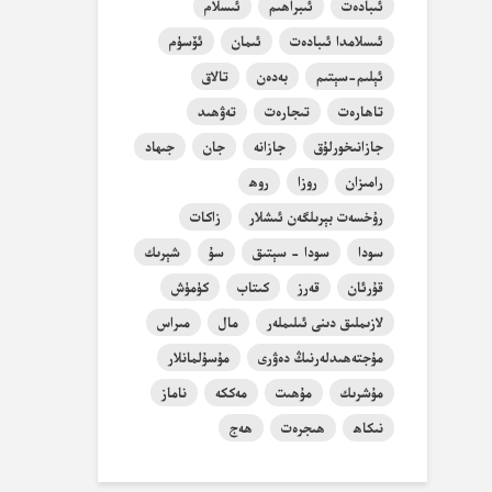
ئىبادەت
ئىبراھىم
ئىسلام
ئىسلامدا ئىبادەت
ئىمان
ئۆسۈم
ئېلىم-سېتىم
بەدەن
تالاق
تاھارەت
تىجارەت
تەۋھىد
جازانىخورلۇق
جازانە
جان
جىھاد
رامىزان
روزا
روھ
رۇخسەت بېرىلگەن ئىشلار
زاكات
سودا
سودا - سېتىق
سۇ
شېرىك
قۇرئان
قەرز
كىتاب
كۈمۈش
لازىملىق دىنى ئىلىملەر
مال
مىراس
مۇجتەھىدلەرنىڭ دەۋرى
مۇسۇلمانلار
مۇشرىك
مۇھىت
مەككە
ناماز
نىكاھ
ھىجرەت
ھەج