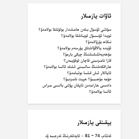
ئاۋات يازمىلار
سۈنئىي ئۇسۇل بىلەن ھامىلىدار بولۇشقا بولامدۇ؟
تويدا ئۇسسۇل ئويناشقا بولامدۇ؟
نىكاھ بۇزۇلامدۇ؟
ئۆيدە يالاڭۋاشتاق يۈرسەم بولامدۇ؟
مۇھەببەتلىشىشنىڭ چېكى بارمۇ؟
قازا نامىزىمنى قاچان ئوقۇيمەن؟
ھاراقكەشنىڭ سالىمىنى ئىلىك ئالسا بولامدۇ؟
ئاياللار ئىش قىلسا بولمامدۇ؟
جۈمە مۇھىممۇ؟ ھېيت نامىزىمۇ؟
دادىسى ھارامدىن تاپقان پۇلنى بالىسى مىراس
ئالسا بولامدۇ؟
يېقىنقى يازمىلار
ئەنئام، 74 ~ 81 – ئايەتلەرنىڭ تەرجىمە ۋە