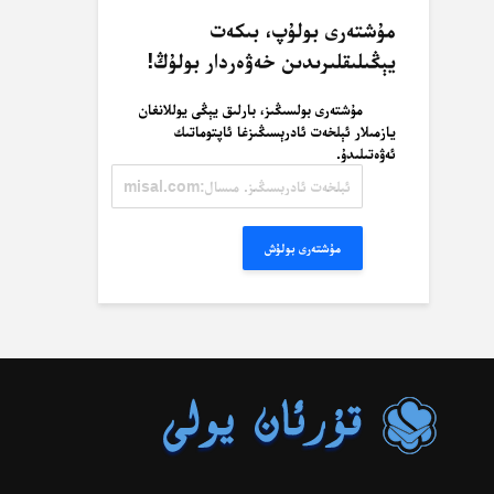
مۇشتەرى بولۇپ، بىكەت
يېڭىلىقلىرىدىن خەۋەردار بولۇڭ!
مۇشتەرى بولسىڭىز، بارلىق يېڭى يوللانغان
يازمىلار ئېلخەت ئادرېسىڭىزغا ئاپتوماتىك
ئەۋەتىلىدۇ.
ئېلخەت
ئادرېسىڭىز.
مىسال:
misal@misal.com
مۇشتەرى بولۇش