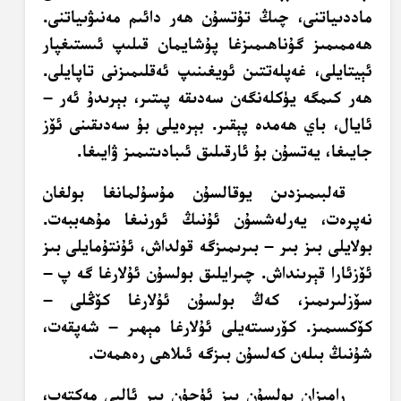
ماددىياتنى، چىڭ تۇتسۇن ھەر دائىم مەنىۋىياتنى.
ھەممىمىز گۇناھىمىزغا پۇشايمان قىلىپ ئىستىغپار
ئېيتايلى، غەپلەتتىن ئويغىنىپ ئەقلىمىزنى تاپايلى.
ھەر كىمگە يۈكلەنگەن سەدىقە پىتىر، بېرىدۇ ئەر –
ئايال، باي ھەمدە پېقىر. بېرەيلى بۇ سەدىقىنى ئۆز
جايىغا، يەتسۇن بۇ ئارقىلىق ئىبادىتىمىز ۋايىغا.
قەلبىمىزدىن يوقالسۇن مۇسۇلمانغا بولغان
نەپرەت، يەرلەشسۇن ئۇنىڭ ئورنىغا مۇھەببەت.
بولايلى بىز بىر – بىرىمىزگە قولداش، ئۇنتۇمايلى بىز
ئۆزئارا قېرىنداش. چىرايلىق بولسۇن ئۇلارغا گە پ –
سۆزلىرىمىز، كەڭ بولسۇن ئۇلارغا كۆڭلى –
كۆكسىمىز. كۆرسىتەيلى ئۇلارغا مېھىر – شەپقەت،
شۇنىڭ بىلەن كەلسۇن بىزگە ئىلاھى رەھمەت.
رامىزان بولسۇن بىز ئۈچۈن بىر ئالىي مەكتەپ،