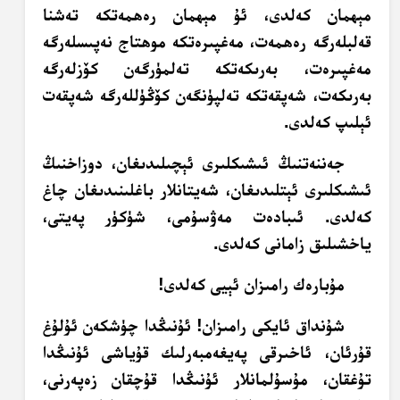
مېھمان كەلدى، ئۇ مېھمان رەھمەتكە تەشنا
قەلبلەرگە رەھمەت، مەغپىرەتكە موھتاج نەپىسلەرگە
مەغپىرەت، بەرىكەتكە تەلمۈرگەن كۆزلەرگە
بەرىكەت، شەپقەتكە تەلپۈنگەن كۆڭۈللەرگە شەپقەت
ئېلىپ كەلدى.
جەننەتنىڭ ئىشىكلىرى ئېچىلىدىغان، دوزاخنىڭ
ئىشىكلىرى ئېتلىدىغان، شەيتانلار باغلىنىدىغان چاغ
كەلدى. ئىبادەت مەۋسۇمى، شۈكۈر پەيتى،
ياخشىلىق زامانى كەلدى.
مۇبارەك رامىزان ئېيى كەلدى!
شۇنداق ئايكى رامىزان! ئۇنىڭدا چۈشكەن ئۇلۇغ
قۇرئان، ئاخىرقى پەيغەمبەرلىك قۇياشى ئۇنىڭدا
تۇغقان، مۇسۇلمانلار ئۇنىڭدا قۇچقان زەپەرنى،