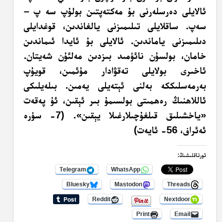
ئالايلى دەرسلەرنى بۇ مەكتەپتىن بولۇپ سە پ –
سەپ. ساقلايلى تىلىمىزنى يالغاندىن، قوغدايلى
دىلىمىزنى ياماندىن. ئالايلى بۇ ئايدا ئىماندىن
خامان، بولسۇن نائۈمىد بىزدىن مەلئۇن شەيتان.
ئاخىرى بولايلى تەقۋادار مۇئمىن، قويۇپ
بەرمەسلىككە بەلنى ئېتەيلى يەمىن. بىلەيلىكى
ئاللاھنىڭ رەھمىتى بولسىمۇ بىر ئېقىن، ئۇ پەقەت
«ياخشىلىق قىلغۇچىلارغىلا يېقىن». (7- سۈرە
ئەئراف، 56- ئايەت)
ئورتاقلىشىڭ:
Telegram
WhatsApp
Bluesky
Mastodon
Threads
Reddit
Nextdoor
Print
Email