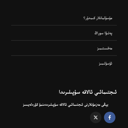
مۇسۇلمانلار كىمدۇر؟
پەتىۋا سوراڭ
مەقسىتىمىز
ئۇسۇلىمىز
ئىجتىمائىي ئالاقە سۇپىلىرىدا
يېڭى مەزمۇنلارنى ئىجتىمائىي ئالاقە سۇپىلىرىدىنمۇ كۆرەلەيسىز