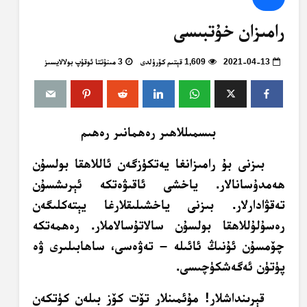
رامىزان خۇتبىسى
2021-04-13
1,609 قېتىم كۆرۈلدى
3 مىنۇتتا ئوقۇپ بولالايسىز
بىسمىللاھىر رەھمانىر رەھىم
بىزنى بۇ رامىزانغا يەتكۈزگەن ئاللاھقا بولسۇن
ھەمدۇسانالار. ياخشى ئاقىۋەتكە ئېرىشسۇن
تەقۋادارلار. بىزنى ياخشىلىقلارغا يېتەكلىگەن
رەسۇلۇللاھقا بولسۇن سالاتۇسالاملار. رەھمەتكە
چۆمسۇن ئۇنىڭ ئائىلە – تەۋەسى، ساھابىلىرى ۋە
پۈتۈن ئەگەشكۈچىسى.
قېرىنداشلار! مۇئمىنلار تۆت كۆز بىلەن كۈتكەن