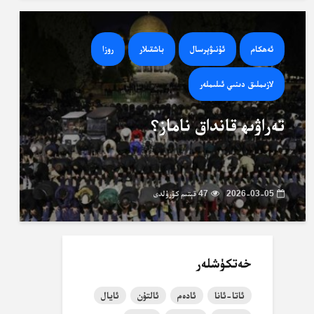
ئەھكام
ئۇنىۋېرسال
باشقىلار
روزا
لازىملىق دىنىي ئىلىملەر
تەراۋىھ قانداق ناماز؟
2026-03-05
47 قېتىم كۆرۈلدى
خەتكۈشلەر
ئاتا-ئانا
ئادەم
ئالتۇن
ئايال