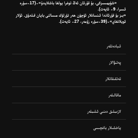
«شۈبھىسىزكى، بۇ قۇرئان ئەڭ توغرا يولغا باشلايدۇ»-(17-سۈرە
ئىسرا، 9- ئايەت).
«بىز بۇ قۇرئاندا ئىنسانلار ئۈچۈن ھەر تۈرلۈك مىسالنى بايان قىلدۇق. ئۇلار
ئويلانغاي»-(39-سۈرە زۇمەر، 27- ئايەت).
ئىبادەتلەر
پەتىۋالار
تەتقىقاتلار
ماقالىلەر
لازىملىق دىنىي ئىلىملەر
ياخشىلار باغچىسى