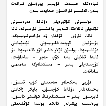
ئىبادەتكە ھىممەت. ئۆيىمىز يورۇسۇن قىرائەت
بىلەن، قەلبىمىز نۇرلانسۇن ھىدايەت بىلەن.
قولىمىزنى كۆتۈرەيلى دۇئاغا، دەردىمىزنى
تۆكەيلى ئاللاھقا. تىلەيلى ياخشىلىق ئۆزىمىزگە، ئاتا
– ئانا، ئۇرۇق – تۇغقان ۋە بۇرادەرلىرىمىزگە.
مۇسۇلمان قېرىنداشلىرىمىزنى ئۇنتۇمايلى
دۇئايىمىزدا، بولسۇن ئۇلار دائىم كۆز ئالدىمىزدا. بۇ
ئايدا قىلايلى يەنە كۆپ خەير – ساخاۋەت،
كۆرسىتەيلى پېقىر – مىسكىنلەرگە سەمىمىي
ساداقەت.
قۇربى يەتكەنلەر سەدىقىنى كۆپ قىلسۇن،
يەتمىگەنلەر دۇئاغا كۈچىسۇن. بايلار زاكاتنى
ئايرىسۇن، پېقىر – مىسكىنلەرنىڭ كۆڭلىنى ئالسۇن.
بېرەلمىسە پېقىرلەر ئاللاھ يولىدا كۆڭلىدىكى