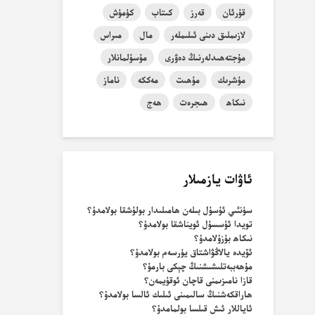
قۇرئان
قەرز
كىتاب
كۈمۈش
لازىملىق دىنى ئىلىملەر
مال
مىراس
مۇجتەھىدلەرنىڭ دەۋرى
مۇسۇلمانلار
مۇشرىك
مۇھىت
مەككە
ناماز
نىكاھ
ھىجرەت
ھەج
ئاۋات يازمىلار
سۈنئىي ئۇسۇل بىلەن ھامىلىدار بولۇشقا بولامدۇ؟
تويدا ئۇسسۇل ئويناشقا بولامدۇ؟
نىكاھ بۇزۇلامدۇ؟
ئۆيدە يالاڭۋاشتاق يۈرسەم بولامدۇ؟
مۇھەببەتلىشىشنىڭ چېكى بارمۇ؟
قازا نامىزىمنى قاچان ئوقۇيمەن؟
ھاراقكەشنىڭ سالىمىنى ئىلىك ئالسا بولامدۇ؟
ئاياللار ئىش قىلسا بولمامدۇ؟