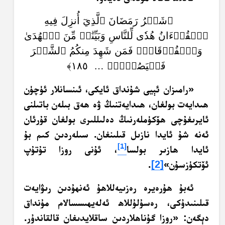
﴿شَهۡرُ رَمَضَانَ ٱلَّذِيٓ أُنزِلَ فِيهِ
ٱلۡقُرۡءَانُ هُدٗى لِّلنَّاسِ وَبَيِّنَٰتٖ مِّنَ ٱلۡهُدَىٰ
وَٱلۡفُرۡقَانِۚ فَمَن شَهِدَ مِنكُمُ ٱلشَّهۡرَ
فَلۡيَصُمۡهُۖ … ١٨٥﴾
«رامىزان ئېيى شۇنداق ئايكى، ئىنسانلار ئۈچۈن
ھىدايەت بولغان، ھىدايەتنىڭ ۋە ھەق بىلەن باتىلنى
ئايرىغۇچى ھۆكۈملەرنىڭ دەلىللىرى بولغان قۇرئان
ئەنە شۇ ئايدا نازىل قىلىنغان. سىلەردىن كىم بۇ
[1]
ئايدا ھازىر بولسا
، ئۇنى روزا تۇتۇپ
ئۆتكۈزسۇن»
[2]
.
ئەبۇ ھۇرەيرە رەزىيەللاھۇ ئەنھۇدىن رىۋايەت
قىلىنىدۇكى، رەسۇلۇللاھ ئەلەيھىسسالام مۇنداق
دېگەن: «روزا گۇناھلاردىن ساقلايدىغان قالقاندۇر.