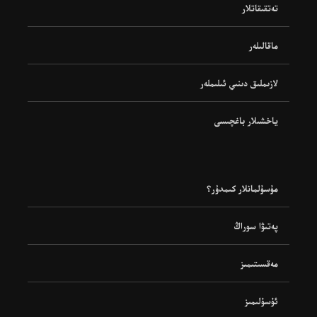
تەتقىقاتلار
ماقالىلەر
لازىملىق دىنىي ئىلىملەر
ياخشىلار باغچىسى
مۇسۇلمانلار كىمدۇر؟
پەتىۋا سوراڭ
مەقسىتىمىز
ئۇسۇلىمىز