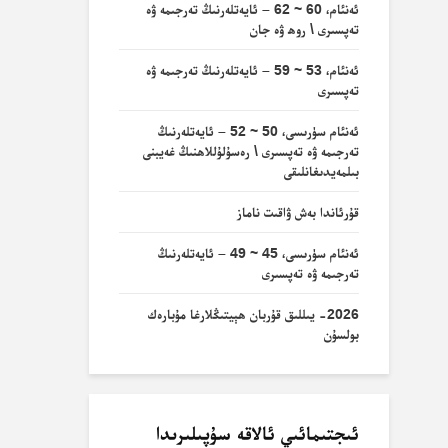
ئەنئام، 60 ~ 62 – ئايەتلەرنىڭ تەرجىمە ۋە
تەپسىرى \ روھ ۋە جان
ئەنئام، 53 ~ 59 – ئايەتلەرنىڭ تەرجىمە ۋە
تەپسىرى
ئەنئام سۈرىسى، 50 ~ 52 – ئايەتلەرنىڭ
تەرجىمە ۋە تەپسىرى \ رەسۇلۇللاھنىڭ غەيبنى
بىلمەيدىغانلىقى
قۇرئاندا بەش ۋاقىت ناماز
ئەنئام سۈرىسى، 45 ~ 49 – ئايەتلەرنىڭ
تەرجىمە ۋە تەپسىرى
2026- يىللىق قۇربان ھېيتىڭلارغا مۇبارەك
بولسۇن
ئىجتىمائىي ئالاقە سۇپىلىرىدا