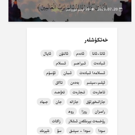
2026-07-20
99 قېتىم كۆرۈلدى
خەتكۈشلەر
ئاتا-ئانا
ئادەم
ئالتۇن
ئايال
ئىبادەت
ئىبراھىم
ئىسلام
ئىسلامدا ئىبادەت
ئىمان
ئۆسۈم
ئېلىم-سېتىم
بەدەن
تالاق
تاھارەت
تىجارەت
تەۋھىد
جازانىخورلۇق
جازانە
جان
جىھاد
رامىزان
روزا
روھ
رۇخسەت بېرىلگەن ئىشلار
زاكات
سودا
سودا - سېتىق
سۇ
شېرىك