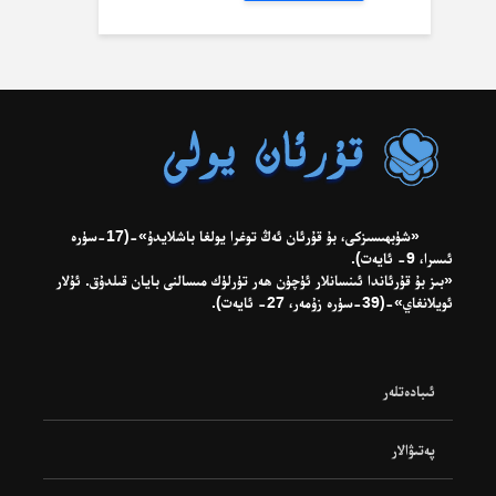
«شۈبھىسىزكى، بۇ قۇرئان ئەڭ توغرا يولغا باشلايدۇ»-(17-سۈرە
ئىسرا، 9- ئايەت).
«بىز بۇ قۇرئاندا ئىنسانلار ئۈچۈن ھەر تۈرلۈك مىسالنى بايان قىلدۇق. ئۇلار
ئويلانغاي»-(39-سۈرە زۇمەر، 27- ئايەت).
ئىبادەتلەر
پەتىۋالار