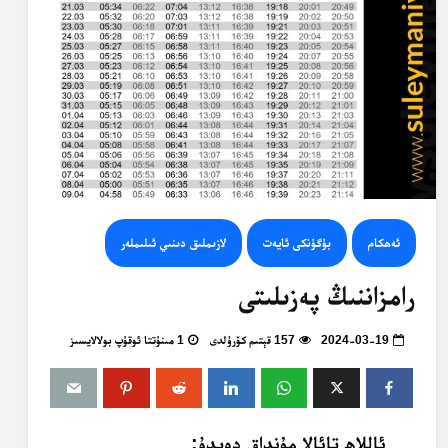
ئەھكام
بۈگۈنكى ئايەت
لازىملىق دىنىي ئىلىملەر
رامزاننىڭ پەزىلىتى
2024-03-19
157 قېتىم كۆرۈلدى
1 مىنۇتتا ئوقۇپ بولالايسىز
ئاللاھ تائالا مۇنداق دەيدۇ: