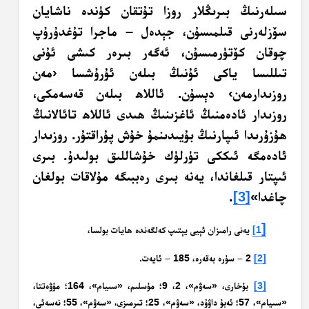
سىلەرنىڭ بىرىڭلار روزا تۇتقان كۈندە ناشايان
سۆزلەرنى قىلمىسۇن، جېدەل – ماجرا تۇغدۇرۇپ
چوقان كۆتۈرمىسۇن، ئەگەر بىرەر كىشى ئۇنى
تىللىسا ياكى ئۇنىڭ بىلەن ئۇرۇشسا ‹مەن
روزىدارمەن› دېسۇن. ئاللاھ بىلەن قەسەمكى،
روزىدار ئادەمنىڭ ئاغزىنىڭ ھىدى ئاللاھ تائالانىڭ
ھۇزۇرىدا ئىپارنىڭ بۇيىدىنمۇ خۇش پۇراقتۇر. روزىدار
ئادەمگە ئىككى تۈرلۈك خۇشاللىق بولىدۇ. بىرى
ئىپتار قىلغاندا، يەنە بىرى رەببىگە مۇلاقات بولغان
چاغدا»
[3]
.
[
1]
يەنى رامىزان ئېيى يېتىپ كەلگەندە ھايات بولسا،
[2]
2 – سۈرە بەقەرە، 185 – ئايەت.
[3]
بۇخارى، «سەۋم»، 2، 9؛ مۇسلىم، «سىيام»، 164؛ مۇۋەتتا،
«سىيام»، 57؛ ئەبۇ داۋۇد، «سەۋم»، 25؛ تىرمىزى، «سەۋم»، 55؛ نەسەئى،