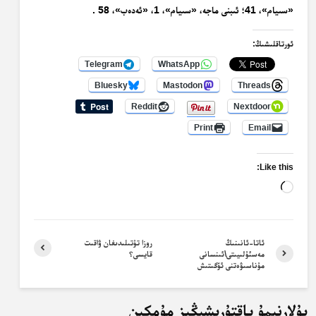
«سىيام»، 41؛ ئىبنى ماجە، «سىيام»، 1، «ئەدەب»، 58 .
ئورتاقلىشىڭ:
Telegram
WhatsApp
Bluesky
Mastodon
Threads
Reddit
Nextdoor
Print
Email
Like this:
Loading…
ئاتا-ئانىنىڭ
روزا تۇتىلىدىغان ۋاقىت
مەسئۇلىيىتى\ئىنسانى
قايسى؟
مۇناسىۋەتنى ئۆگىتىش
بۇلارنىمۇ ياقتۇرىشىڭىز مۇمكىن