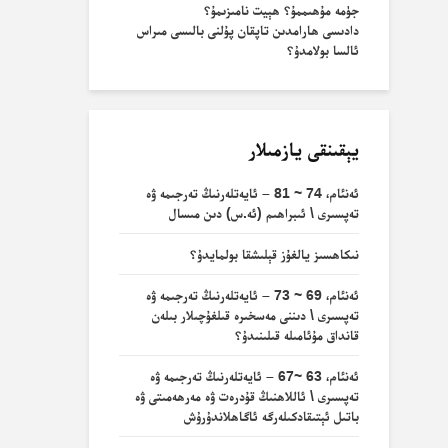
جۈمە مۇھىممۇ؟ ھېيت نامىزىمۇ؟
دادىسى ھارامدىن تاپقان پۇلنى بالىسى مىراس
ئالسا بولامدۇ؟
يېقىنقى يازمىلار
ئەنئام، 74 ~ 81 – ئايەتلەرنىڭ تەرجىمە ۋە
تەپسىرى \ ئىبراھىم (ئە.س) دىن مىسال
نىكاھسىز يالغۇز قېلىشقا بولمايدۇ؟
ئەنئام، 69 ~ 73 – ئايەتلەرنىڭ تەرجىمە ۋە
تەپسىرى \ دىننى مەسخىرە قىلغۇچىلار بىلەن
قانداق مۇئامىلە قىلىنىدۇ؟
ئەنئام، 63 ~67 – ئايەتلەرنىڭ تەرجىمە ۋە
تەپسىرى \ ئاللاھنىڭ قۇدرەت ۋە مەرھەمىتى ۋە
باتىل ئېتىقادكىلەرگە ئاگاھلاندۇرۇش