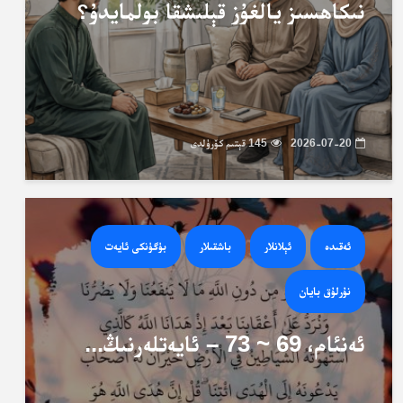
نىكاھسىز يالغۇز قېلىشقا بولمايدۇ؟
2026-07-20
145 قېتىم كۆرۈلدى
ئەقىدە
ئېلانلار
باشقىلار
بۈگۈنكى ئايەت
نۇرلۇق بايان
ئەنئام، 69 ~ 73 – ئايەتلەرنىڭ...