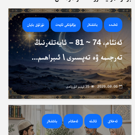
ئەقىدە
باشقىلار
بۈگۈنكى ئايەت
نۇرلۇق بايان
ئەنئام، 74 ~ 81 – ئايەتلەرنىڭ
تەرجىمە ۋە تەپسىرى \ ئىبراھىم...
2026-08-06
35 قېتىم كۆرۈلدى
ئەخلاق
ئائىلە
ئەھكام
باشقىلار