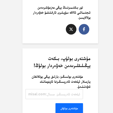
تور بىكتىمىزنىىڭ يېڭى مەزمۇنلىرىدىن
ئىجتىمائىي ئالاقە سۇپىلىرى ئارقىلىقمۇ خەۋەردار
بولالايسىز.
مۇشتەرى بولۇپ، بىكەت
يېڭىلىقلىرىدىن خەۋەردار بولۇڭ!
مۇشتەرى بولسىڭىز، بارلىق يېڭى يوللانغان
يازمىلار ئېلخەت ئادرېسىڭىزغا ئاپتوماتىك
ئەۋەتىلىدۇ.
ئېلخەت
ئادرېسىڭىز.
مىسال:
misal@misal.com
مۇشتەرى بولۇش