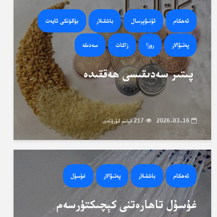
ئەھكام
ئۇنىۋېرسال
باشقىلار
بۈگۈنكى ئايەت
پەتىۋالار
روزا
زاكات
سەدىقە
پىتىر سەدىقىسى ھەققىدە
2026-03-16
217 قېتىم كۆرۈلدى
ئەھكام
باشقىلار
پەتىۋالار
غۇسۇل
غۇسۇل تاھارەتنى كېچىكتۈرسەم