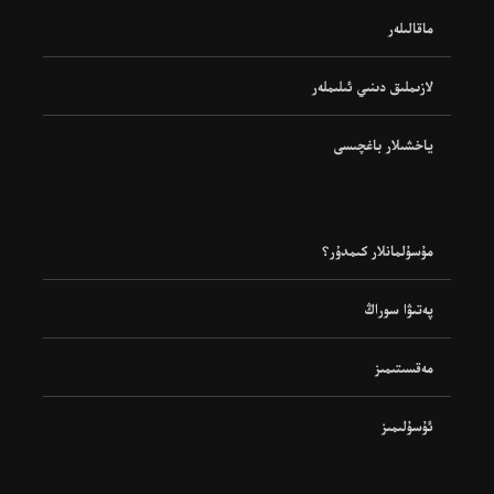
ماقالىلەر
لازىملىق دىنىي ئىلىملەر
ياخشىلار باغچىسى
مۇسۇلمانلار كىمدۇر؟
پەتىۋا سوراڭ
مەقسىتىمىز
ئۇسۇلىمىز