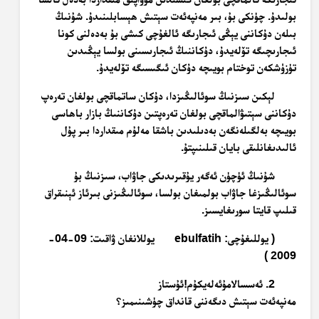
بولىدۇ. چۈنكى بۇ، بىر مەنپەئەت سېتىش ھېسابلىنىدۇ. شۇنىڭ
بىلەن دۇكاننى يېڭى ئىجارىگە ئالغۇچى كىشى بۇ بەدەلنى كونا
ئىجارىچىگە تۆلەيدۇ، دۇكاننىڭ ئىجارىسىنى بولسا يېڭىدىن
تۈزۈشكەن توختام بويىچە دۇكان ئىگىسىگە تۆلەيدۇ.
لېكىن سىزنىڭ سوئالىڭىزدا، دۇكان ساتماقچى بولغان تەرەپ
دۇكاننى سېتىۋالماقچى بولغان تەرەپتىن دۇكاننىڭ بازار باھاسى
بويىچە بەلگىلەنگەن بەدىلىدىن باشقا مەلۇم مىقداردا بىر پۇل
ئالىدىغانلىقى بايان قىلىنىپتۇ.
شۇنىڭ ئۈچۈن ئەگەر يۇقىرىدىكى جاۋاب، سىزنىڭ بۇ
سوئالىڭىزغا جاۋاب بولمىغان بولسا، سوئالىڭىزنى بىرئاز ئېنىقراق
قىلىپ قايتا سورىغايسىز.
( يوللىغۇچى: ebulfatih يوللانغان ۋاقىت: 09-04-
2009 )
2. ئەسسالامۇئەلەيكۇم!ئۇستاز
مەنپەئەت سېتىش دىگەننى قانداق چۈشىنىمىز؟