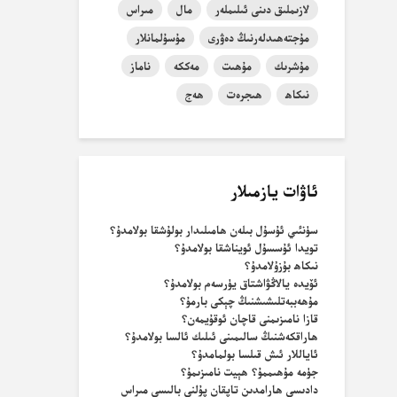
لازىملىق دىنى ئىلىملەر
مال
مىراس
مۇجتەھىدلەرنىڭ دەۋرى
مۇسۇلمانلار
مۇشرىك
مۇھىت
مەككە
ناماز
نىكاھ
ھىجرەت
ھەج
ئاۋات يازمىلار
سۈنئىي ئۇسۇل بىلەن ھامىلىدار بولۇشقا بولامدۇ؟
تويدا ئۇسسۇل ئويناشقا بولامدۇ؟
نىكاھ بۇزۇلامدۇ؟
ئۆيدە يالاڭۋاشتاق يۈرسەم بولامدۇ؟
مۇھەببەتلىشىشنىڭ چېكى بارمۇ؟
قازا نامىزىمنى قاچان ئوقۇيمەن؟
ھاراقكەشنىڭ سالىمىنى ئىلىك ئالسا بولامدۇ؟
ئاياللار ئىش قىلسا بولمامدۇ؟
جۈمە مۇھىممۇ؟ ھېيت نامىزىمۇ؟
دادىسى ھارامدىن تاپقان پۇلنى بالىسى مىراس