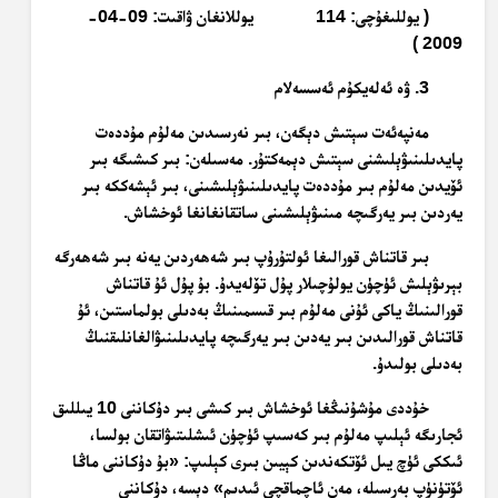
( يوللىغۇچى: 114 يوللانغان ۋاقىت: 09-04-
2009 )
3. ۋە ئەلەيكۇم ئەسسەلام
مەنپەئەت سېتىش دېگەن، بىر نەرسىدىن مەلۇم مۇددەت
پايدىلىنىۋېلىشنى سېتىش دېمەكتۇر. مەسىلەن: بىر كىشىگە بىر
ئۆيدىن مەلۇم بىر مۇددەت پايدىلىنىۋېلىشىنى، بىر ئېشەككە بىر
يەردىن بىر يەرگىچە مىنىۋېلىشىنى ساتقانغانغا ئوخشاش.
بىر قاتناش قورالىغا ئولتۇرۇپ بىر شەھەردىن يەنە بىر شەھەرگە
بېرىۋېلىش ئۈچۈن يولۇچىلار پۇل تۆلەيدۇ. بۇ پۇل ئۇ قاتناش
قورالىنىڭ ياكى ئۇنى مەلۇم بىر قىسمىنىڭ بەدىلى بولماستىن، ئۇ
قاتناش قورالىدىن بىر يەدىن بىر يەرگىچە پايدىلىنىۋالغانلىقنىڭ
بەدىلى بولىدۇ.
خۇددى مۇشۇنىڭغا ئوخشاش بىر كىشى بىر دۇكاننى 10 يىللىق
ئجارىگە ئېلىپ مەلۇم بىر كەسىپ ئۈچۈن ئىشلىتىۋاتقان بولسا،
ئىككى ئۈچ يىل ئۆتكەندىن كېيىن بىرى كېلىپ: «بۇ دۇكاننى ماڭا
ئۆتۈنۈپ بەرسىلە، مەن ئاچماقچى ئىدىم» دېسە، دۇكاننى