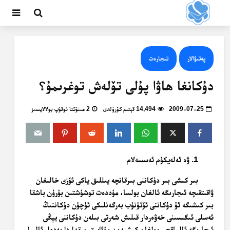
پەتىۋالار
تىجارەت
دۇكانغا ھاۋا پۇلى تۆلەش توغرىمۇ؟
2009-07-25
14,494 قېتىم كۆرۈلدى
2 مىنۇتتا ئوقۇپ بولالايسىز
1. ۋە ئەلەيكۇم ئەسسەلام
بىر كىشى بىر دۇكاننى بىرقانچە يىللىق ياكى ئۆزى خالىغان
ۋاقىتقىچە ئىجارىگە ئالغان بولسا، مۇددەت توشۇشتىن بۇرۇن باشقا
بىر كىشىگە ئۇ دۇكاننى ئۆتۈنۈب بەرگەنلىكى ئۈچۈن دۇكاننىڭ
ئەسلى ئىگىسىنى خەۋەردار قىلىش شەرتى بىلەن دۇكاننى يېڭى
ئىجارىگە ئالماقچى بولغان كىشىدىن مۇۋاپىق مىقداردا بەدەل ئالسا