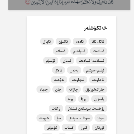
خەتكۈشلەر
ئاتا-ئانا
ئادەم
ئالتۇن
ئايال
ئىبادەت
ئىبراھىم
ئىسلام
ئىسلامدا ئىبادەت
ئىمان
ئۆسۈم
ئېلىم-سېتىم
بەدەن
تالاق
تاھارەت
تىجارەت
تەۋھىد
جازانىخورلۇق
جازانە
جان
جىھاد
رامىزان
روزا
روھ
رۇخسەت بېرىلگەن ئىشلار
زاكات
سودا
سودا - سېتىق
سۇ
شېرىك
قۇرئان
قەرز
كىتاب
كۈمۈش