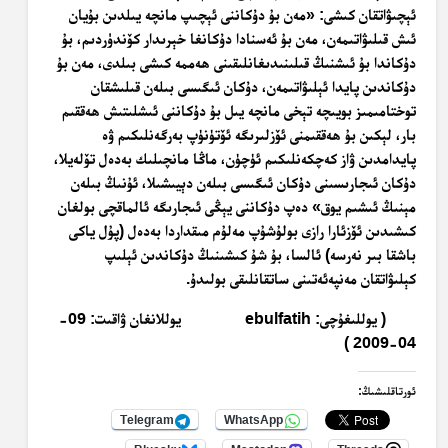
ئېچىۋاتقان كىشى: «مەن بۇ دۇكاننى ئېچىپ مانچە يىلدىن بۇيان
ئىش قىلىۋاتىمەن، مەن بۇ ئەسنادا دۇكانغا خېرىدار كۆندۈردىم، بۇ
دۇكاندا بۇ ئىشنىڭ قىلىنىدىغانلىقىنى ھەممە كىشى بىلدى، مەن بۇ
دۇكاندىن پايدا ئېلىۋاتىمەن، دۇكان ئىگىسى بىلەن قىلىشقان
توختامىمىز بويىچە تېخى مانچە يىل بۇ دۇكاننى ئىشلىتىش ھەققىم
بار، لېكىن بۇ ھەققىمنى ئۆزلىرىگە ئۆتۈنۈپ بەرگەنلىكىم ۋە
پايدامدىن ۋاز كەچكەنلىكىم ئۈچۈن، ماڭا مانچىلىك بەدەل تۆلەيلا،
دۇكان ئىجارىسىنى دۇكان ئىگىسى بىلەن دېيىشىلا، ئۇنىڭ بىلەن
مېنىڭ ئىشىم يوق» دەپ دۇكاننى يېڭى ئىجارىگە ئالماقچى بولغان
كىشىدىن ئۆزئارا رازى بولۇشۇپ مەلۇم مىقداردا بەدەل (پۇل ياكى
باشقا بىر نەرسە) ئالسا، بۇ شۇ كىشىنىڭ دۇكاندىن ئېلىپ
كېلىۋاتقان مەنپەئەتىنى ساتقانلىقى بولىدۇ.
( يوللىغۇچى: ebulfatih يوللانغان ۋاقىت: 09-
04-2009 )
ئورتاقلىشىڭ:
Telegram
WhatsApp