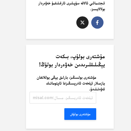
ئىجتىمائىي ئالاقە سۇپىلىرى ئارقىلىقمۇ خەۋەردار
بولالايسىز.
مۇشتەرى بولۇپ، بىكەت
يېڭىلىقلىرىدىن خەۋەردار بولۇڭ!
مۇشتەرى بولسىڭىز، بارلىق يېڭى يوللانغان
يازمىلار ئېلخەت ئادرېسىڭىزغا ئاپتوماتىك
ئەۋەتىلىدۇ.
ئېلخەت
ئادرېسىڭىز.
مىسال:
misal@misal.com
مۇشتەرى بولۇش