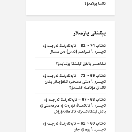
ئالسا بولامدۇ؟
يېقىنقى يازمىلار
ئەنئام، 74 ~ 81 – ئايەتلەرنىڭ تەرجىمە ۋە
تەپسىرى \ ئىبراھىم (ئە.س) دىن مىسال
نىكاھسىز يالغۇز قېلىشقا بولمايدۇ؟
ئەنئام، 69 ~ 73 – ئايەتلەرنىڭ تەرجىمە ۋە
تەپسىرى \ دىننى مەسخىرە قىلغۇچىلار بىلەن
قانداق مۇئامىلە قىلىنىدۇ؟
ئەنئام، 63 ~67 – ئايەتلەرنىڭ تەرجىمە ۋە
تەپسىرى \ ئاللاھنىڭ قۇدرەت ۋە مەرھەمىتى ۋە
باتىل ئېتىقادكىلەرگە ئاگاھلاندۇرۇش
ئەنئام، 60 ~ 62 – ئايەتلەرنىڭ تەرجىمە ۋە
تەپسىرى \ روھ ۋە جان