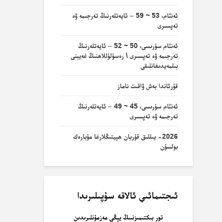
ئەنئام، 53 ~ 59 – ئايەتلەرنىڭ تەرجىمە ۋە
تەپسىرى
ئەنئام سۈرىسى، 50 ~ 52 – ئايەتلەرنىڭ
تەرجىمە ۋە تەپسىرى \ رەسۇلۇللاھنىڭ غەيبنى
بىلمەيدىغانلىقى
قۇرئاندا بەش ۋاقىت ناماز
ئەنئام سۈرىسى، 45 ~ 49 – ئايەتلەرنىڭ
تەرجىمە ۋە تەپسىرى
2026- يىللىق قۇربان ھېيتىڭلارغا مۇبارەك
بولسۇن
ئىجتىمائىي ئالاقە سۇپىلىرىدا
تور بىكتىمىزنىىڭ يېڭى مەزمۇنلىرىدىن