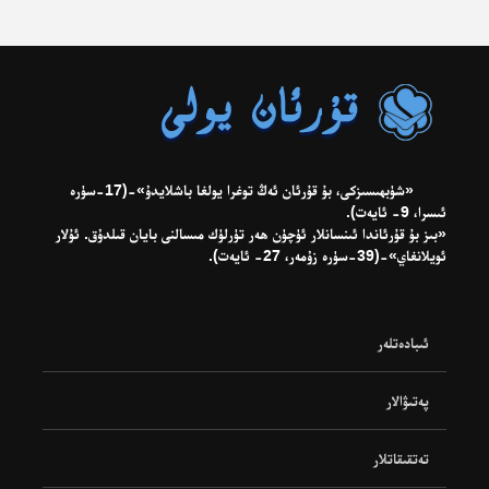
«شۈبھىسىزكى، بۇ قۇرئان ئەڭ توغرا يولغا باشلايدۇ»-(17-سۈرە
ئىسرا، 9- ئايەت).
«بىز بۇ قۇرئاندا ئىنسانلار ئۈچۈن ھەر تۈرلۈك مىسالنى بايان قىلدۇق. ئۇلار
ئويلانغاي»-(39-سۈرە زۇمەر، 27- ئايەت).
ئىبادەتلەر
پەتىۋالار
تەتقىقاتلار