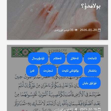
بولامدۇ؟
2026-01-20
31 قېتىم كۆرۈلدى
ئامانەت
ئەخلاق
ئەھكام
ئۇنىۋېرسال
باشقىلار
بۈگۈنكى ئايەت
تىجارەت
قەرز
نۇرلۇق بايان
...
2025-12-16
42 قېتىم كۆرۈلدى