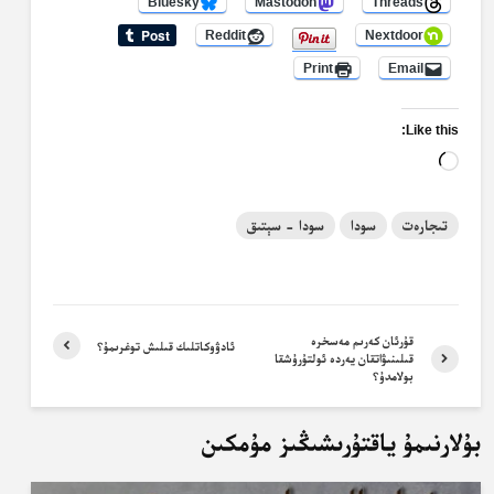
Bluesky
Mastodon
Threads
Reddit
Nextdoor
Print
Email
Like this:
Loading…
تىجارەت
سودا
سودا - سېتىق
قۇرئان كەرىم مەسخرە
ئادۋوكاتلىك قىلىش توغرىمۇ؟
قىلىنىۋاتقان يەردە ئولتۇرۇشقا
بولامدۇ؟
بۇلارنىمۇ ياقتۇرىشىڭىز مۇمكىن