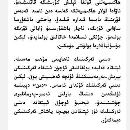
ھاكىمىيەتنى قولغا ئېلىش كۈرىشىگە قاتنىشىدۇ.
ناۋادا ئۇلار ھاكىمىيەتكە كەلسە دىن نامىدا ئەمەس
ئۆزىنىڭ نامىدا ئىدارە قىلىدۇ. ياخشى باشقۇرسا
ساۋابى ئۆزىگە، ناچار باشقۇرسىمۇ ۋابالى ئۆزىگە
بولىدۇ. چۈنكى ئىسلامدا خاتالىق بولمايدۇ، لېكىن
مۇسۇلمانلاردا بولۇشى مۇمكىن.
دىنىي ئەركىنلىك ناھايىتى مۇھىم مەسىلە.
ئېتىقاد قەلبدە بولغانلىقى ئۈچۈن ئېتىقاد ئەركىنلىكى
بېرىش-بەرمەسلىكنىڭ ئۇنچە ئەھمىيىتى يوق. لېكىن
دىنىي ئەركىنلىك ئۇنداق ئەمەس. «دىن» دېيىلسە
ئۇنىڭدىن دىننىڭ بارلىق ئەمىر-پەرمانلىرى
چۈشىنىلىدۇ. تېخىمۇ ئوچۇق ئېيتقاندا دىنىي
ئەركىنلىك ئۆز ئېتىقادى بويىچە ياشاش ئەركىنلىكى
دېمەكتۇر.