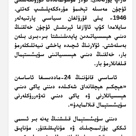
ئۈچۈن مەسىلە تېخىمۇ مۇرەككەپلىشىپ كەتتى.
1946- يىلى قۇرۇلغان سىياسىي پارتىيەلەر
سايلامدا كۆپ ئاۋازغا ئېرىشىش ئۈچۈن خەلقنىڭ
دىنىي ھېسسىياتىدىن پايدىلىنىشتا بىر-بىرى بىلەن
بەسلەشتى. ئۇلارنىڭ ئىچىدە ياخشى نىيەتلىكلەرمۇ
بار، خەلقنىڭ دىنىي ھېسسىياتىنى سۇيىئىستېمال
قىلغانلارمۇ بار.
ئاساسىي قانۇننىڭ 24-ماددىسىغا ئاساسەن
«ھېچكىم ھېچقانداق شەكىلدە دىننى ياكى دىنىي
ھېسسياتلارنى ۋە ياكى دىنىي تەۋەررۈكلەرنى
سۇيىئىستېمال قىلالمايدۇ».
دىننى سۇيىئىستېمال قىلىشنىڭ يەنە بىر ئىسمى
ئىككى يۈزلىمىچىلىك ۋە مۇناپىقلىقتۇر. مۇناپىق