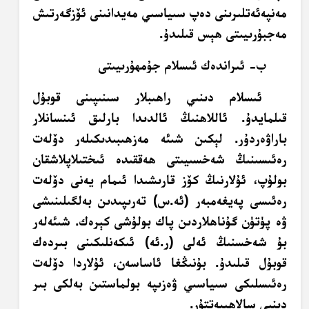
مەنپەئەتلىرىنى دەپ سىياسىي مەيدانىنى ئۆزگەرتىش
مەجبۇرىيىتى ھېس قىلىدۇ.
ب- ئىراندەك ئىسلام جۇمھۇرىيىتى
ئىسلام دىنىي راھىبلار سىنىپىنى قوبۇل
قىلمايدۇ. ئاللاھنىڭ ئالدىدا بارلىق ئىنسانلار
باراۋەردۇر. لېكىن شىئە مەزھىبىدىكىلەر دۆلەت
رەئىسىنىڭ شەخسىيىتى ھەققىدە ئىختىلاپلاشقان
بولۇپ، ئۇلارنىڭ كۆز قارىشىدا ئىمام يەنى دۆلەت
رەئىسى پەيغەمبەر (ئە.س) تەرىپىدىن بەلگىلىنىشى
ۋە پۈتۈن گۇناھلاردىن پاك بولۇشى كېرەك. شىئەلەر
بۇ شەخسنىڭ ئەلى (ر.ئە) ئىكەنلىكىنى بىردەك
قوبۇل قىلىدۇ. بۇنىڭغا ئاساسەن، ئۇلاردا دۆلەت
رەئىسلىكى سىياسىي ۋەزىپە بولماستىن بەلكى بىر
دىنىي سالاھىيەتتۇر.