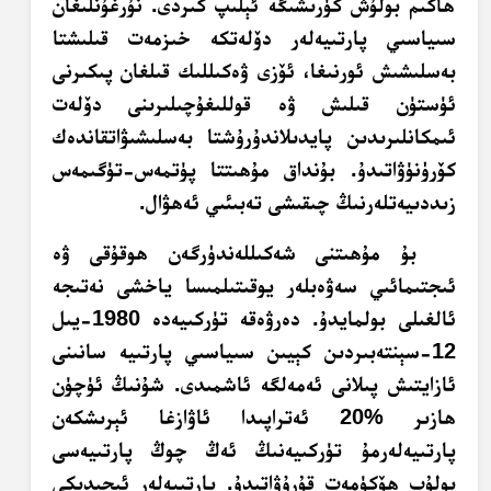
ھاكىم بولۇش كۈرىشىگە ئېلىپ كىردى. نۇرغۇنلىغان
سىياسىي پارتىيەلەر دۆلەتكە خىزمەت قىلىشتا
بەسلىشىش ئورنىغا، ئۆزى ۋەكىللىك قىلغان پىكىرنى
ئۈستۈن قىلىش ۋە قوللىغۇچىلىرىنى دۆلەت
ئىمكانلىرىدىن پايدىلاندۇرۇشتا بەسلىشىۋاتقاندەك
كۆرۈنۈۋاتىدۇ. بۇنداق مۇھىتتا پۈتمەس-تۈگىمەس
زىددىيەتلەرنىڭ چىقىشى تەبىئىي ئەھۋال.
بۇ مۇھىتنى شەكىللەندۈرگەن ھوقۇقى ۋە
ئىجتىمائىي سەۋەبلەر يوقىتىلمىسا ياخشى نەتىجە
ئالغىلى بولمايدۇ. دەرۋەقە تۈركىيەدە 1980-يىل
12-سېنتەبىردىن كېيىن سىياسىي پارتىيە سانىنى
ئازايتىش پىلانى ئەمەلگە ئاشمىدى. شۇنىڭ ئۈچۈن
ھازىر %20 ئەتراپىدا ئاۋازغا ئېرىشكەن
پارتىيەلەرمۇ تۈركىيەنىڭ ئەڭ چوڭ پارتىيەسى
بولۇپ ھۆكۈمەت قۇرۇۋاتىدۇ. پارتىيەلەر ئىچىدىكى