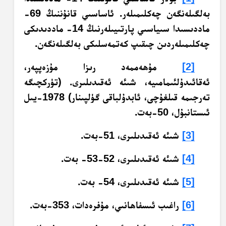
بەلگىلەنگەن چەكلىمىلەر. ئاساسىي قانۇننىڭ 69-
ماددىسىدا سىياسىي پارتىيىلەرنىڭ 14- ماددىدىكى
چەكلىمىلەردىن چىقىپ كەتمەسلىكى بەلگىلەنگەن.
[2]
مۇھەممەد رىزا مۇزەپپەر،
ئەقائىدۇلئىمامىيە، شىئە ئەقىدىلىرى. (تۈركچىگە
تەرجىمە قىلغۇچى، ئابدۇلباقى گۈلپىنار) 1978-يىل
ئىستانبۇل، 50-بەت.
[3]
شىئە ئەقىدىلىرى، 51-بەت.
[4]
شىئە ئەقىدىلىرى، 52-53- بەت.
[5]
شىئە ئەقىدىلىرى، 54- بەت.
[6]
راغىب ئىسفاھانىي، مۇفرەدات، 353-بەت.