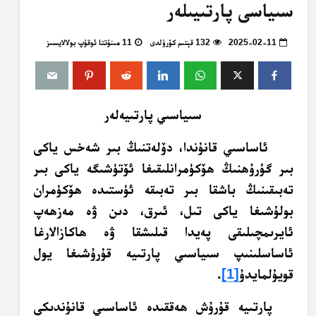
سىياسى پارتىيىلەر
2025-02-11
132 قېتىم كۆرۈلدى
11 مىنۇتتا ئوقۇپ بولالايسىز
سىياسىي پارتىيەلەر
ئاساسىي قانۇندا، دۆلەتنىڭ بىر شەخس ياكى
بىر گۇرۇھنىڭ ھۆكۈمرانلىقىغا ئۆتۈشىگە ياكى بىر
تەبىقىنىڭ باشقا بىر تەبىقە ئۈستىدە ھۆكۈمران
بولۇشىغا ياكى تىل، ئىرق، دىن ۋە مەزھەپ
ئايرىمچىلىقى پەيدا قىلىشقا ۋە ھاكازالارغا
ئاساسلىنىپ سىياسىي پارتىيە قۇرۇشىغا يول
قويۇلمايدۇ
[1]
.
پارتىيە قۇرۇش ھەققىدە ئاساسىي قانۇندىكى