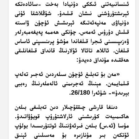
ئىنسانىيەتنى ئىككى دۇنيادا بەخت -سائادەتكە
ئېرىشتۈرۈشنى نىشان قىلىدۇ. شۇڭلاشقا ئۇنى
دۇنياۋى مەنپەئەتىگە ئېرىشىش ئۈچۈن ۋاسىتە
قىلىش دۇرۇس ئەمەس. چۈنكى ھەممە پەيغەمبەرلەر
ۋەزىپىسىنى ئىجرا قىلغاندا مۇشۇ پرىنسىپنى ئاساس
قىلغان. ئاللاھ تائالا ئۇلارنىڭ قانداق قىلغانلىقى
ھەققىدە مۇنداق دەيدۇ:
«مەن بۇ تەبلىغ ئۈچۈن سىلەردىن ئەجىر تەلەپ
قىلمايمەن. مېنىڭ ئەجرىمنى ئالەملەرنىڭ رەببى
بېرىدۇ»- شۇئەرا 26/180.
دىنغا قارشى چىققۇچىلار دىن تەبلىغى بىلەن
ھاكىمىيەت كۈرىشىنى ئارلاشتۇرۇپ قويۇۋاتىدۇ.
مۇسا (ئە.س) بىلەن فىرئەۋننىڭ ئوتتۇرىسىدا بولۇپ
ئۆتكەن بىر مۇنازىرە بۇ مەسىلىنى ئېنىق