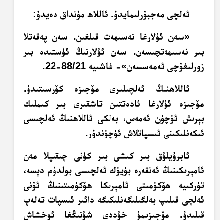
ئەلچى مەجبۇرلىمايدۇ. ئاللاھ مۇنداق دەيدۇ:
«سەن ئۇلارغا نەسىھەت قىلغىن. سەن پەقەتلا
بىر نەسىھەتچىسەن. سەن ئۇلارنىڭ ئۈستىدە بىر
زورلىغۇچى ئەمەسسەن»- غاشىيە 88/21-22.
ئاللاھنىڭ ئەلچىلىرى مۆجىزە كۆرسىتىدۇ.
مۆجىزە ئۇلارغا ئادەتتىن تاشقىرى بىر كىملىك
بېرىش ئۈچۈن ئەمەس، بەلكى ئاللاھنىڭ ئەلچىسى
ئىكەنلىكىنى ئىسپاتلاش ئۈچۈندۇر.
ئابرۇيلۇق بىر كىشى بىر كۈنى چىقىپلا مەن
ئامېرىكىنىڭ ئەنقەرە بۈيۈك ئەلچىسى بولدۇم دېسە،
تۈركىيە ھۆكۈمىتى ئامېرىكا ھۆكۈمىتىنىڭ ئۇنى
ئەلچى قىلىپ بەلگىلىگەنلىكىگە دائىر ئىسپات تەلەپ
قىلىدۇ. مۆجىزىمۇ خۇددى شۇنىڭغا ئوخشاش