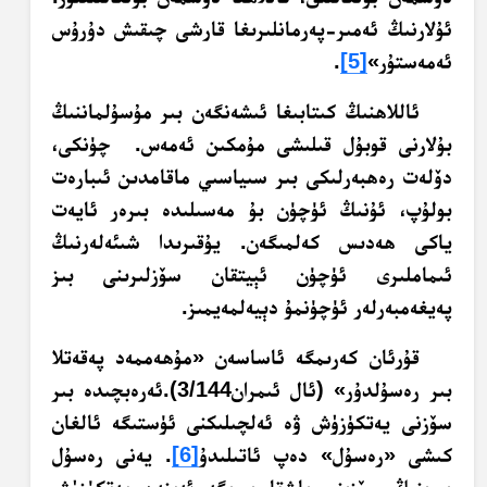
ئۇلارنىڭ ئەمىر-پەرمانلىرىغا قارشى چىقىش دۇرۇس
ئەمەستۇر»
[5]
.
ئاللاھنىڭ كىتابىغا ئىشەنگەن بىر مۇسۇلماننىڭ
بۇلارنى قوبۇل قىلىشى مۇمكىن ئەمەس. چۈنكى،
دۆلەت رەھبەرلىكى بىر سىياسىي ماقامدىن ئىبارەت
بولۇپ، ئۇنىڭ ئۈچۈن بۇ مەسىلىدە بىرەر ئايەت
ياكى ھەدىس كەلمىگەن. يۇقىرىدا شىئەلەرنىڭ
ئىماملىرى ئۈچۈن ئېيتقان سۆزلىرىنى بىز
پەيغەمبەرلەر ئۈچۈنمۇ دېيەلمەيمىز.
قۇرئان كەرىمگە ئاساسەن «مۇھەممەد پەقەتلا
بىر رەسۇلدۇر» (ئال ئىمران3/144).ئەرەبچىدە بىر
سۆزنى يەتكۈزۈش ۋە ئەلچىلىكنى ئۈستىگە ئالغان
كىشى «رەسۇل» دەپ ئاتىلىدۇ
[6]
. يەنى رەسۇل