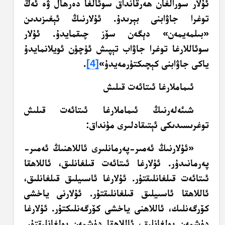
ئۇلار سورالغان ھەرقانداق سوئالغا دەرھال ۋە ئەڭ
توغرا جاۋابنى بېرىدۇ. ئۇلارنىڭ ئېغىزىدىن
«بىلمەيمەن» دېگەن سۆز چىقمايدۇ. ئۇلار
سوئاللارغا توغرا جاۋاب تېپىش ئۈچۈن ئويلانمايدۇ
ياكى جاۋابنى كېچىكتۈرمەيدۇ»
[4]
.
ئىماملارغا ئىتائەت قىلىش
شىئەلەرنىڭ ئىماملارغا ئىتائەت قىلىش
توغرىسىدىكى ئېتىقادلىرى مۇنداق:
«ئۇلارنىڭ ئەمىر-پەرمانلىرى ئاللاھنىڭ ئەمىر-
پەرمانىدۇر. ئۇلارغا ئىتائەت قىلغانلىق، ئاللاھقا
ئىتائەت قىلغانلىقتۇر. ئۇلارغا ئاسىيلىق قىلغانلىق،
ئاللاھقا ئاسىيلىق قىلغانلىقتۇر. ئۇلارنى ياخشى
كۆرگەنلىك، ئاللاھنى ياخشى كۆرگەنلىكتۇر. ئۇلارغا
دۈشمەن بولغانلىق، ئاللاھقا دۈشمەن بولغانلىقتۇر.