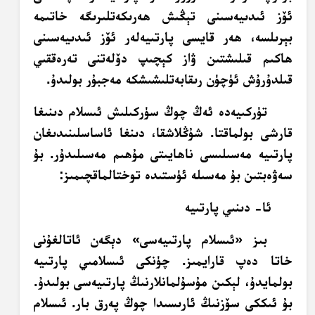
ئۆز ئىدىيەسىنى تېڭىش ھەرىكەتلىرىگە خاتىمە
بېرىلسە، ھەر قايسى پارتىيەلەر ئۆز ئىدىيەسىنى
ھاكىم قىلىشتىن ۋاز كېچىپ دۆلەتنى تەرەققىي
قىلدۇرۇش ئۈچۈن رىقابەتلىشىشكە مەجبۇر بولىدۇ.
تۈركىيەدە ئەڭ چوڭ سۈركىلىش ئىسلام دىنىغا
قارشى بولماقتا. شۇڭلاشقا، دىنغا ئاساسلىنىدىغان
پارتىيە مەسىلىسى ناھايىتى مۇھىم مەسىلىدۇر. بۇ
سەۋەبتىن بۇ مەسىلە ئۈستىدە توختالماقچىمىز:
ئا- دىنىي پارتىيە
بىز «ئىسلام پارتىيەسى» دېگەن ئاتالغۇنى
خاتا دەپ قارايمىز. چۈنكى ئىسلامىي پارتىيە
بولمايدۇ، لېكىن مۇسۇلمانلارنىڭ پارتىيەسى بولىدۇ.
بۇ ئىككى سۆزنىڭ ئارىسىدا چوڭ پەرق بار. ئىسلام