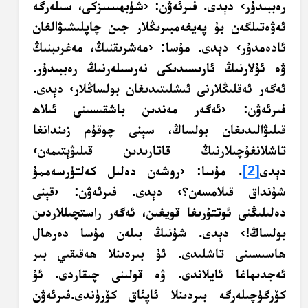
رەببىدۇر› دېدى. فىرئەۋن: ‹شۈبھىسىزكى، سىلەرگە
ئەۋەتىلگەن بۇ پەيغەمبىرىڭلار جىن چاپلىشىۋالغان
ئادەمدۇر› دېدى. مۇسا: ‹مەشرىقنىڭ، مەغرىبنىڭ
ۋە ئۇلارنىڭ ئارىسىدىكى نەرسىلەرنىڭ رەببىدۇر.
ئەگەر ئەقلىڭلارنى ئىشلىتىدىغان بولساڭلار› دېدى.
فىرئەۋن: ‹ئەگەر مەندىن باشقىسىنى ئىلاھ
قىلىۋالىدىغان بولساڭ، سېنى چوقۇم زىندانغا
تاشلانغۇچىلارنىڭ قاتارىدىن قىلىۋېتىمەن›
دېدى
[2]
. مۇسا: ‹روشەن دەلىل كەلتۈرسەممۇ
شۇنداق قىلامسەن؟› دېدى. فىرئەۋن: ‹قېنى
دەلىلىڭنى ئوتتۇرىغا قويغىن، ئەگەر راستچىللاردىن
بولساڭ!› دېدى. شۇنىڭ بىلەن مۇسا دەرھال
ھاسىسىنى تاشلىدى. ئۇ بىردىنلا ھەقىقىي بىر
ئەجدىھاغا ئايلاندى. ۋە قولىنى چىقاردى. ئۇ
كۆرگۈچىلەرگە بىردىنلا ئاپئاق كۆرۈندى.فىرئەۋن