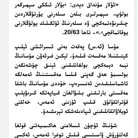
«ئۇلار مۇنداق دېدى: ‹بۇلار ئىككى سېھىرگەر
بولۇپ، سېھىرلىرى بىلەن سىلەرنى يۇرتۇڭلاردىن
چىقىرىۋەتمەكچى ۋە سىلەرنىڭ ئۈلگىلىك يولۇڭلارنى
يوقاتماقچى›.»- تاھا 20/63.
مۇسا (ئە.س) پەقەت بەنى ئىسرائىلنى ئېلىپ
كېتىشنىلا مەقسەت قىلىدۇ، لېكىن فىرئەۋن مۇسانىڭ
نېمە دېمەكچى بولغانلىقىنى ئېنىق چۈشەنگەن
بولسىمۇ ھەق گەپنى قىلسا مەقسىتىنىڭ ئەمەلگە
ئاشماسلىقىدىن ئەنسىرەپ، خۇددى مۇسانىڭ باشقا
مەقسىتى بارلىقىنى بىلىۋالغان قىياپەتكە كىرىۋېلىپ
قۇتراتقۇلۇق قىلىپ ئۆزىنى ئەمەس، خەلقنى
ئويلاۋاتقانلىقىنى ئىپادىلەشكە تېرىشىدۇ.
شۇنىڭ ئۈچۈن ئىسلامنى ھاكىمىيەتنى قولغا
كەلتۈرۈش ۋاسىتىسى قىلىش توغرا ئەمەس، ئەكسى