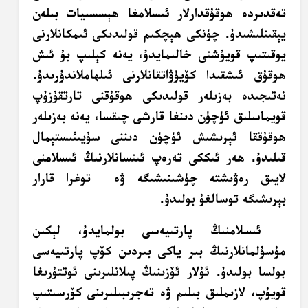
تەقدىردە ھوقۇقدارلار ئىسلامغا ھېسسىيات بىلەن
يېقىنلىشىدۇ. چۈنكى ھېچكىم قولىدىكى ئىمكانلارنى
يوقىتىپ قويۇشنى خالىمايدۇ، يەنە كېلىپ بۇ ئىش
ھوقۇق ئىشقىدا كۆيۈۋاتقانلارنى ئىلھاملاندۇرىدۇ.
نەتىجىدە بەزىلەر قولىدىكى ھوقۇقنى تارتقۇزۇپ
قويماسلىق ئۈچۈن دىنغا قارشى چىقسا، يەنە بەزىلەر
ھوقۇققا ئېرىشىش ئۈچۈن دىننى سۇيىئىستېمال
قىلىدۇ. ھەر ئىككى تەرەپ ئىنسانلارنىڭ ئىسلامنى
لايىق رەۋىشتە چۈشىنىشىگە ۋە توغرا قارار
بېرىشىگە توسالغۇ بولىدۇ.
ئىسلامنىڭ پارتىيەسى بولمايدۇ، لېكىن
مۇسۇلمانلارنىڭ بىر ياكى بىردىن كۆپ پارتىيەسى
بولسا بولىدۇ. ئۇلار ئۆزىنىڭ پىلانلىرىنى ئوتتۇرىغا
قويۇپ، لازىملىق بىلىم ۋە تەجرىبىلىرىنى كۆرسىتىپ