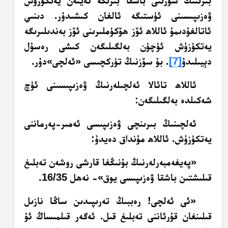
بىرىنىڭ سۆزىنى باشقا بىرىگە ئەينەن يەتكۈزۈش
ۋەزىپىسىنى ئۈستىگە ئالغان كىشىدۇر. دىنىي
ئاتالغۇدىمۇ ئاللاھ ئۆز ھۆكۈملىرىنى ئۆز بەندىلىرىگە
يەتكۈزۈش ئۈچۈن بەلگىلىگەن كىشى رەسۇل
دېيىلىدۇ
[7]
. بۇ سۆزنىڭ تۈركچىسى «ئەلچى»دۇر.
ئاللاھ تائالا ئەلچىلەرنىڭ ۋەزىپىسىنى ئۈچ
شەكىلدە بەلگىلىگەن:
ئەلچىنىڭ بىرىنچى ۋەزىپىسى ئەمىر-پەرماننى
يەتكۈزۈش. ئاللاھ مۇنداق دەيدۇ:
«پەيغەمبەرلەرنىڭ بۇنىڭغا قارشى روشەن تەبلىغ
قىلىشتىن باشقا ۋەزىپىسى يوق»- نەھل 16/35.
«ئى ئەلچى! رەببىڭ تەرىپىدىن ساڭا نازىل
قىلىنغان قۇرئاننى تەبلىغ قىل. ئەگەر قىلمىساڭ ئۇ