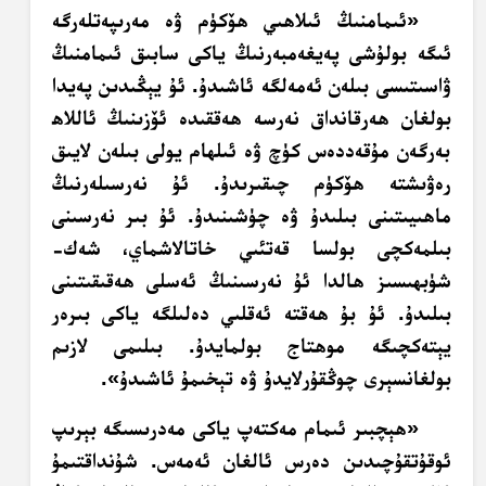
«ئىمامنىڭ ئىلاھىي ھۆكۈم ۋە مەرىپەتلەرگە
ئىگە بولۇشى پەيغەمبەرنىڭ ياكى سابىق ئىمامنىڭ
ۋاسىتىسى بىلەن ئەمەلگە ئاشىدۇ. ئۇ يېڭىدىن پەيدا
بولغان ھەرقانداق نەرسە ھەققىدە ئۆزىنىڭ ئاللاھ
بەرگەن مۇقەددەس كۈچ ۋە ئىلھام يولى بىلەن لايىق
رەۋىشتە ھۆكۈم چىقىرىدۇ. ئۇ نەرسىلەرنىڭ
ماھىيىتىنى بىلىدۇ ۋە چۈشىنىدۇ. ئۇ بىر نەرسىنى
بىلمەكچى بولسا قەتئىي خاتالاشماي، شەك-
شۈبھىسىز ھالدا ئۇ نەرسىنىڭ ئەسلى ھەقىقىتىنى
بىلىدۇ. ئۇ بۇ ھەقتە ئەقلىي دەلىلگە ياكى بىرەر
يېتەكچىگە موھتاج بولمايدۇ. بىلىمى لازىم
بولغانسېرى چوڭقۇرلايدۇ ۋە تېخىمۇ ئاشىدۇ».
«ھېچبىر ئىمام مەكتەپ ياكى مەدرىسىگە بېرىپ
ئوقۇتقۇچىدىن دەرس ئالغان ئەمەس. شۇنداقتىمۇ