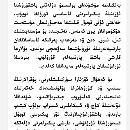
بەلگىلىمە مۇشۇنداق بولسىمۇ دۆلەتنى باشقۇرۇشتا
ئۆزىنىڭ پىكىرلىرىنى ئاساسىي ئورۇنغا قويۇپ،
خەلقنى ئۇنى قوبۇل قىلىشقا مەجبۇرلىغان مۇستەبىت
ھۆكۈمرانلار يوق ئەمەس. نەتىجىدە بۇ مۇستەبىتلىك
تىل، ئىرق، دىن ۋە مەزھەپ پەرقىگە ئاساسلانغان
پارتىيەلەرنىڭ قۇرۇلۇشىغا سەۋەبچى بولدى. بۇلارغا
قارشى باشقا پارتىيەلەر قۇرۇلۇپ، بىردىنلا
نۇرغۇنلىغان پارتىيەلەر مەيدانغا كەلدى.
بۇ ئەھۋال ئۆزئارا سۈركىلىشلەرنى، پۇقرالارنىڭ
سىنىپ ۋە گۇرۇھلارغا بۆلۈنىشىدەك خەتەرلىك
نەتىجىلەرنى كەلتۈرۈپ چىقىرىۋاتىدۇ، شۇنداقلا
دۆلەتنىڭ كۈچ ۋە ئىمكانلىرى ئىسراپ بولۇپ كېتىپ
بارىدۇ. باشقۇرغۇچىلارنىڭ ئۆز پىكىرىنى قوبۇل
قىلدۇرۇشقا ئۇرۇنۇشى، قارشى پىكىرلەرنى دۆلەتكە