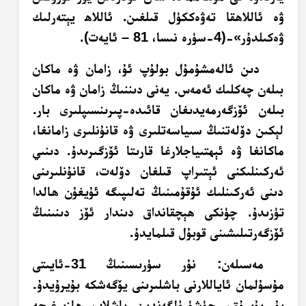
ۋە ئاللاھقا تەۋەككۈل قىلغىن. ئاللاھ يېتەرلىك
ۋەكىلدۇر»-(4-سۈرە نىسا، 81 – ئايەت).
دىن ئالەمشۇمۇل بولۇپ ئۇ، زامان ۋە ماكان
بىلەن چەكلىك ئەمەس. يەنى دىننىڭ زامان ۋە ماكان
بىلەن ئۆزگەرمەيدىغان قائىدە-پىرىنسىپلىرى بار.
لېكىن دۆلەتنىڭ سىياسەتلىرى ۋە قانۇنلىرى زامانغا،
ماكانغا ۋە ئېھتىياجلارغا قارىتا ئۆزگىرىدۇ. دىنىي
ئەركىنلىكنى ئېتىراپ قىلغان دۆلەت، قانۇنلىرىنى
دىنى ئەركىنلىك ئۇقۇمىنىڭ تەلىپىگە ئۇيغۇن ھالدا
تۈزىدۇ. چۈنكى ھېچقانداق دىندار ئۆز دىنىنىڭ
ئۆزگەرتىلىشىنى قوبۇل قىلمايدۇ.
مەسىلەن: نۇر سۈرىسىنىڭ 31-ئايىتى
مۇسۇلمان ئاياللارنى باشلىرىنى يۆگەشكە بۇيرۇيدۇ.
بۇ بۇيرۇق، چۈشۈرۈلگەندىن باشلاپ ھازىرغىچە