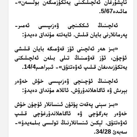
تاپشۇرغان ئەلچىلىكىنى يەتكۈزمىگەن بولىسەن»-
مائىدە5/67.
ئەلچىنىڭ ئىككىنچى ۋەزىپىسى ئەمىر-
پەرمانلارنى بايان قىلىش. ئايەتتە مۇنداق دەيدۇ:
«بىز ھەر ئەلچىنى ئۆز قەۋمىگە بايان قىلىشى
ئۈچۈن، ئۆز قەۋمىنىڭ تىلى بىلەن ئەلچىلىكنى
يەتكۈزىدىغان قىلىپ ئەۋەتتۇق»- ئىبراھىم14/4.
ئەلچىنىڭ ئۈچىنچى ۋەزىپىسى خۇش خەۋەر
بېرىش ۋە ئاگاھلاندۇرۇش. ئاللاھ مۇنداق دەيدۇ:
«بىز سېنى پەقەت پۈتۈن ئىنسانلار ئۈچۈن خۇش
خەۋەر بەرگۈچى ۋە ئاگاھلاندۇرغۇچى قىلىپ
ئەۋەتتۇق. لېكىن ئىنسانلارنىڭ تولىسى بىلمەيدۇ»-
سەبەئ 34/28.