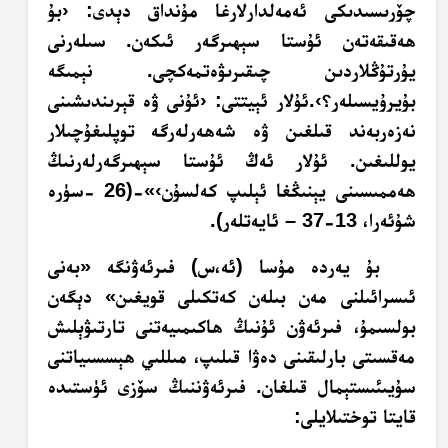
چۆرىسىدىكى ئەمەلدارلارغا مۇنداق دېدى: ‹بۇ
ھەقىقەتەن ئۇستا سېھىرگەر ئىكەن. سىلەرنى
يۇرتۇڭلاردىن چىقىرىۋەتمەكچى. نېمىگە
بۇيرۇيسىلەر؟›.ئۇلار ئېيتتى: ‹ئۇنى ۋە قېرىندىشىنى
نەزەربەند قىلغىن ۋە شەھەرلەرگە توپلىغۇچىلار
يوللىغىن. ئۇلار ئەڭ ئۇستا سېھىرگەرلەرنىڭ
ھەممىسىنى يېنىڭغا ئېلىپ كەلسۇن›»-(26 -سۈرە
شۇئەرا، 13-37 – ئايەتلەر).
بۇ يەردە مۇسا (ئە،س) فىرئەۋنگە «بەنى
ئىسرائىلنى مەن بىلەن كەتكىلى قويغىن» دېگەن
بولسىمۇ، فىرئەۋن ئۇنىڭ ھاكىمىيەتنى تارتىۋېلىش
مەقسىتى بارلىقىنى دەۋا قىلىپ، مىللىي ھېسسىياتنى
سۇيىئىستېمال قىلغان. فىرئەۋننىڭ سۆزى ئۈستىدە
قايتا توختىلايلى: