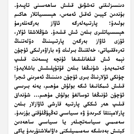
دىنسىزلىقنى تەشۋىق قىلىش ساھەسىنى تاپىدۇ.
بۇندىن كېيىن ئەقىل ئەمەس، ھېسسىياتلار ھاكىم
بولىدۇ؛ پارتىيەلەرگە ئاۋاز بەرگەنلەرمۇ
ھېسسىياتلىرى بىلەن ئىش قىلىدۇ. شۇڭلاشقا ئۇلار،
ئۆزى ئاۋاز بەرگەن پارتىيىنىڭ دۆلەتنىڭ
تەرەققىياتى، خەلقنىڭ بىرلىك ۋە باراۋەرلىكى ئۈچۈن
نېمە ئىش قىلغانلىقىغا ئۇنچە پىسەنت قىلىپ
كەتمەيدۇ. شۇنىڭغا بىلەن قۇتۇپلىشىش باشلايدۇ؛
چۈنكى ئۇلارنىڭ بىرى ئۈچۈن دىنىنىڭ ئەمرىنى ئىجرا
قىلىش ئىمكانىغا ئىگە بولۇش مۇھىم، يەنە بىرىسى
ئۈچۈن ئۇنىڭغا توسالغۇ بولۇش مۇھىم… شۇنداق
قىلىپ ھەر ئىككى پارتىيە قارشى ئاۋازلار بىلەن
پارلامېنتقا كىرىدۇ ۋە سىياسىي تەڭپۇڭلۇقنى بۇزىدۇ.
سەمىمىي سىياسەتچىلەر يا سىياسىي ساھەدىن
كېتىش بەدىلىگە سەمىمىيلىكنى داۋاملاشتۇرىدۇ ياكى