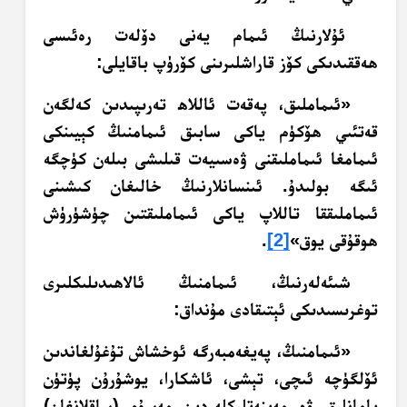
ئۇلارنىڭ ئىمام يەنى دۆلەت رەئىسى
ھەققىدىكى كۆز قاراشلىرىنى كۆرۈپ باقايلى:
«ئىماملىق، پەقەت ئاللاھ تەرىپىدىن كەلگەن
قەتئىي ھۆكۈم ياكى سابىق ئىمامنىڭ كېيىنكى
ئىمامغا ئىماملىقنى ۋەسىيەت قىلىشى بىلەن كۈچگە
ئىگە بولىدۇ. ئىنسانلارنىڭ خالىغان كىشىنى
ئىماملىققا تاللاپ ياكى ئىماملىقتىن چۈشۈرۈش
ھوقۇقى يوق»
[2]
.
شىئەلەرنىڭ، ئىمامنىڭ ئالاھىدىلىكلىرى
توغرىسىدىكى ئېتىقادى مۇنداق:
«ئىمامنىڭ، پەيغەمبەرگە ئوخشاش تۇغۇلغاندىن
ئۆلگۈچە ئىچى، تېشى، ئاشكارا، يوشۇرۇن پۈتۈن
يامانلىق ۋە مەينەتلىكلەردىن مەسۇم (ساقلانغان)