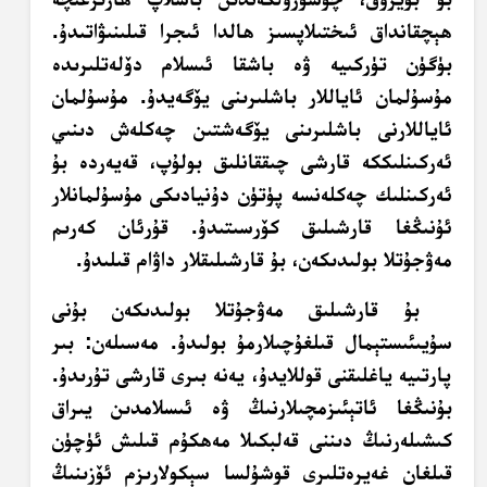
ھېچقانداق ئىختىلاپسىز ھالدا ئىجرا قىلىنىۋاتىدۇ.
بۈگۈن تۈركىيە ۋە باشقا ئىسلام دۆلەتلىرىدە
مۇسۇلمان ئاياللار باشلىرىنى يۆگەيدۇ. مۇسۇلمان
ئاياللارنى باشلىرىنى يۆگەشتىن چەكلەش دىنىي
ئەركىنلىككە قارشى چىققانلىق بولۇپ، قەيەردە بۇ
ئەركىنلىك چەكلەنسە پۈتۈن دۇنيادىكى مۇسۇلمانلار
ئۇنىڭغا قارشىلىق كۆرسىتىدۇ. قۇرئان كەرىم
مەۋجۇتلا بولىدىكەن، بۇ قارشىلىقلار داۋام قىلىدۇ.
بۇ قارشىلىق مەۋجۇتلا بولىدىكەن بۇنى
سۇيىئىستېمال قىلغۇچىلارمۇ بولىدۇ. مەسىلەن: بىر
پارتىيە ياغلىقنى قوللايدۇ، يەنە بىرى قارشى تۇرىدۇ.
بۇنىڭغا ئاتېئىزمچىلارنىڭ ۋە ئىسلامدىن يىراق
كىشىلەرنىڭ دىننى قەلبكىلا مەھكۇم قىلىش ئۈچۈن
قىلغان غەيرەتلىرى قوشۇلسا سېكولارىزم ئۆزىنىڭ