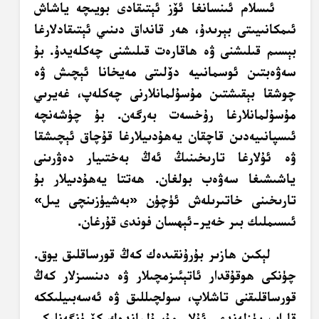
ئىسلام ئىنسانغا ئۆز ئېتىقادى بويىچە ياشاش
ئىمكانىيىتى بېرىدۇ، ھەر قانداق دىنىي ئېتىقادلارغا
بېسىم قىلىشنى ۋە ھاقارەت قىلىشنى چەكلەيدۇ. بۇ
سەۋەبتىن ئوسمانىيە دۆلىتى مەيخانا ئېچىش ۋە
چوشقا بېقىشتىن مۇسۇلمانلارنى چەكلەپ، غەيرىي
مۇسۇلمانلارغا رۇخسەت بەرگەن. بۇ چۈشەنچە
ئىسپانىيەدىن قاچقان يەھۇدىيلارغا قۇچاق ئېچىشقا
ۋە ئۇلارغا تارىخىنىڭ ئەڭ بەختىيار دەۋرىنى
ياشىشىغا سەۋەب بولغان. ھەتتا يەھۇدىيلار بۇ
تارىخىنى خاتىرىلەش ئۈچۈن «بەشيۈزىنچى يىل»
ئىسىملىك بىر خەير-ئېھسان فوندى قۇرغان.
لېكىن ھازىر بۇرۇنقىدەك كەڭ قورساقلىق يوق.
چۈنكى ھوقۇقدار ئاتېئىزمچىلار ۋە دىنسىزلار كەڭ
قورساقلىقنى تاشلاپ، سولچىللىق ۋە ئەسەبىيلىككە
قاراپ يۈزلەندى. ئۇلار مۇسۇلماندەك كۆرۈنگەنلىكى