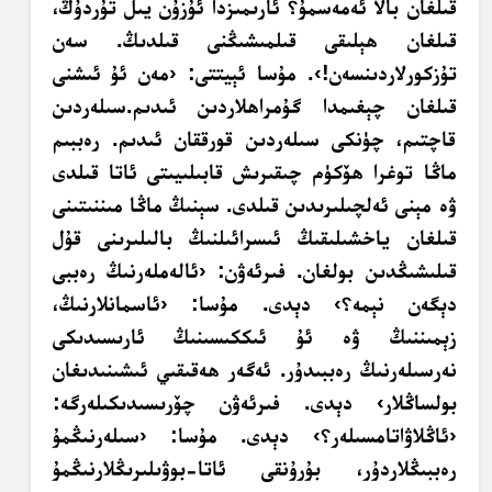
قىلغان بالا ئەمەسمۇ؟ ئارىمىزدا ئۇزۇن يىل تۇردۇڭ،
قىلغان ھېلىقى قىلمىشىڭنى قىلدىڭ. سەن
تۇزكورلاردىنسەن!›. مۇسا ئېيتتى: ‹مەن ئۇ ئىشنى
قىلغان چېغىمدا گۇمراھلاردىن ئىدىم.سىلەردىن
قاچتىم، چۈنكى سىلەردىن قورققان ئىدىم. رەببىم
ماڭا توغرا ھۆكۈم چىقىرىش قابىلىيىتى ئاتا قىلدى
ۋە مېنى ئەلچىلىرىدىن قىلدى. سېنىڭ ماڭا مىننىتىنى
قىلغان ياخشىلىقىڭ ئىسرائىلنىڭ بالىلىرىنى قۇل
قىلىشىڭدىن بولغان. فىرئەۋن: ‹ئالەملەرنىڭ رەببى
دېگەن نېمە؟› دېدى. مۇسا: ‹ئاسمانلارنىڭ،
زېمىننىڭ ۋە ئۇ ئىككىسىنىڭ ئارىسىدىكى
نەرسىلەرنىڭ رەببىدۇر. ئەگەر ھەقىقىي ئىشىنىدىغان
بولساڭلار› دېدى. فىرئەۋن چۆرىسىدىكىلەرگە:
‹ئاڭلاۋاتامسىلەر؟› دېدى. مۇسا: ‹سىلەرنىڭمۇ
رەببىڭلاردۇر، بۇرۇنقى ئاتا-بوۋىلىرىڭلارنىڭمۇ