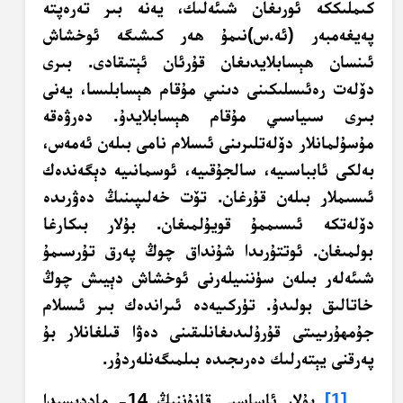
كىملىككە ئورىغان شىئەلىك، يەنە بىر تەرەپتە
پەيغەمبەر (ئە.س)نىمۇ ھەر كىشىگە ئوخشاش
ئىنسان ھېسابلايدىغان قۇرئان ئېتىقادى. بىرى
دۆلەت رەئىسلىكىنى دىنىي مۇقام ھېسابلىسا، يەنى
بىرى سىياسىي مۇقام ھېسابلايدۇ. دەرۋەقە
مۇسۇلمانلار دۆلەتلىرىنى ئىسلام نامى بىلەن ئەمەس،
بەلكى ئابباسىيە، سالجۇقىيە، ئوسمانىيە دېگەندەك
ئىسىملار بىلەن قۇرغان. تۆت خەلىپىنىڭ دەۋرىدە
دۆلەتكە ئىسىممۇ قويۇلمىغان. بۇلار بىكارغا
بولمىغان. ئوتتۇرىدا شۇنداق چوڭ پەرق تۇرسىمۇ
شىئەلەر بىلەن سۈننىيلەرنى ئوخشاش دېيىش چوڭ
خاتالىق بولىدۇ. تۈركىيەدە ئىراندەك بىر ئىسلام
جۇمھۇرىيىتى قۇرۇلىدىغانلىقىنى دەۋا قىلغانلار بۇ
پەرقنى يېتەرلىك دەرىجىدە بىلمىگەنلەردۇر.
[1]
بۇلار ئاساسىي قانۇننىڭ 14- ماددىسىدا