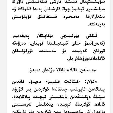
سۇيىئىستېمال قىلىشقا قارشى ئىكەنلىكىنى داۋراڭ
سېلىشلىرى تېخىمۇ چوڭ قارشىلىق پەيدا قىلماقتا ۋە
دىندارلارغا مەسخىرە قىلىنغانلىق تۇيغۇسىنى
بەرمەكتە.
ئىككى يۈزلىمىچى مۇناپىقلار پەيغەمبەر
(ئە.س)نىمۇ خېلى قىيىنچىلىقتا قويغان. دەرۋەقە
قۇرئان كەرىمدە بۇ مەسىلىدە نۇرغۇنلىغان
ئاگاھلاندۇرۇشلار بار.
مەسىلەن: ئاللاھ تائالا مۇنداق دەيدۇ:
«ئۇلار: ‹ئىتائەت قىلىمىز› دەيدۇ. ئاندىن
يېنىڭدىن ئايرىلىپ چىققاندا ئۇلاردىن بىر گۇرۇھ
سېنىڭ دېگىنىڭدىن باشقىسىنى كېچىدە پىلانلايدۇ.
ئاللاھ ئۇلارنىڭ كېچىدە پىلانلىغان نەرسىسىنى
يازىدۇ. ئى مۇھەممەد! سەن ئۇلاردىن يۈز ئۆرۈگىن