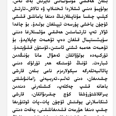
بىلەن ھەقىقىي مۇسۇلماننى ئايرىش بەك تەس.
بولۇپمۇ دىنىي ئىشلاردا ئىختىلاپ ۋە تالاش-تارتىش
كېلىپ چىقسا مۇناپىقلارنىڭ دىنغا يامانلىق قىلىشى
ئۈچۈن ياخشى پۇرسەت تېپىلغان بولىدۇ. بۇ چاغدا
ئۇلار تەپ تارتماستىن ھەقىقىي مۇئمىنلارغا دىننى
سۇيىئىستېمال قىلغان دەپ تۆھمەت چاپلايدۇ. بۇ
تۆھمەت ھەممە ئىشنى ئاستىن-ئۈستۈن قىلىۋېتىدۇ.
تۈركىيەدە بولۇۋاتقان ئەھۋال مانا بۇنىڭدىن
ئىبارەت. ئۇنىڭ ئۈستىگە ھەر تۈرلۈك دىنىي
پائالىيەتلەرگە سېكولارىزم نامى بىلەن قارشى
چىقىدىغان، دىنى تەلىم-تەربىيەنى زامانىۋىلىقنى
باھانە قىلىپ چەكلەپ، كىشىلەرنى دىندىن
يىراقلاشتۇرۇشقا كۈچ چىقىرىۋاتقان، قارشى
ئىنكاسلارنى يوقىتىش ئۈچۈن پات-پات ئوتتۇرىغا
چىقىپ دىنغا ھۆرمەت قىلىدىغانلىقىنى، پەقەت دىننى