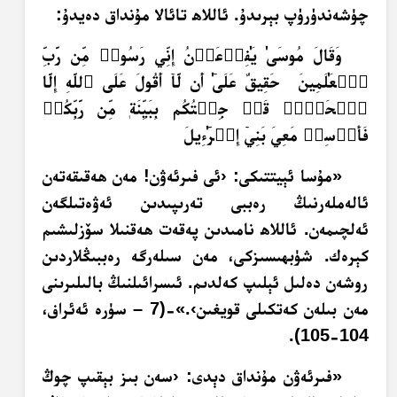
چۈشەندۈرۈپ بېرىدۇ. ئاللاھ تائالا مۇنداق دەيدۇ:
وَقَالَ مُوسَىٰ يَٰفِرۡعَوۡنُ إِنِّي رَسُولٞ مِّن رَّبِّ
ٱلۡعَٰلَمِينَ حَقِيقٌ عَلَىٰٓ أَن لَّآ أَقُولَ عَلَى ٱللَّهِ إِلَّا
ٱلۡحَقَّۚ قَدۡ جِئۡتُكُم بِبَيِّنَةٖ مِّن رَّبِّكُمۡ
فَأَرۡسِلۡ مَعِيَ بَنِيٓ إِسۡرَٰٓءِيلَ
«مۇسا ئېيتتىكى: ‹ئى فىرئەۋن! مەن ھەقىقەتەن
ئالەملەرنىڭ رەببى تەرىپىدىن ئەۋەتىلگەن
ئەلچىمەن. ئاللاھ نامىدىن پەقەت ھەقنىلا سۆزلىشىم
كېرەك. شۈبھىسىزكى، مەن سىلەرگە رەببىڭلاردىن
روشەن دەلىل ئېلىپ كەلدىم. ئىسرائىلنىڭ بالىلىرىنى
مەن بىلەن كەتكىلى قويغىن›.»-(7 – سۈرە ئەئراف،
104-105).
«فىرئەۋن مۇنداق دېدى: ‹سەن بىز بېقىپ چوڭ