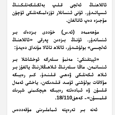
ئاللاھنىڭ ئەلچى قىلىپ بەلگىلىگەنلىكىنىڭ
ئىسپاتىدۇر. ئۇنى ئىنسانلار تۈزەلمىگەنلىكى ئۈچۈن
مۆجىزە دەپ ئاتالغان.
مۇھەممەد (ئە.س) خۇددى بىزدەك بىر
ئىنساندۇر. ئۇنىڭ بىزدىن پەرقى «ئاللاھنىڭ
ئەلچىسى» بولۇشىدۇر، ئاللاھ تائالا مۇنداق دەيدۇ:
«ئېيتقىنكى: مەنمۇ سىلەرگە ئوخشاشلا بىر
ئىنسانمەن. ماڭا سىلەرنىڭ ئىلاھىڭلارنىڭ يالغۇز بىر
ئىلاھ ئىكەنلىكى ۋەھىي قىلىنىدۇ. كىم رەببىگە
مۇلاقات بولۇشنى ئۈمىد قىلىدىكەن، ياخشى ئەمەل
قىلسۇن ۋە ئىبادەتتە رەببىگە ھېچكىمنى شېرىك
قىلمىسۇن»- كەھف18/110.
ئەنە بىر تەرەپتە ئىماملىرىنى مۇقەددەس