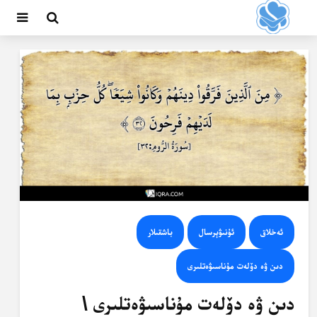
ئەخلاق
ئۇنىۋېرسال
باشقىلار
دىن ۋە دۆلەت مۇناسىۋەتلىرى
دىن ۋە دۆلەت مۇناسىۋەتلىرى \