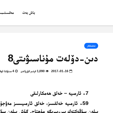
باش بەت
مەقسىتىمىز
تەتقىقاتلار
دىن-دۆلەت مۇناسىۋىتى8
2017-01-16
1,090 قېتىم كۆرۈلدى
4 مىنۇتتا ئوقۇپ بولالايسىز
7- ئارمىيە – خەلق ھەمكارلىقى
59- ئارمىيە خەلقسىز، خەلق ئارمىيىسىز مەۋجۇ
بىلەن سۆڭەكتەك بىر-بىرىگە مۇھتاج. گۆش بىلەن سۆڭ