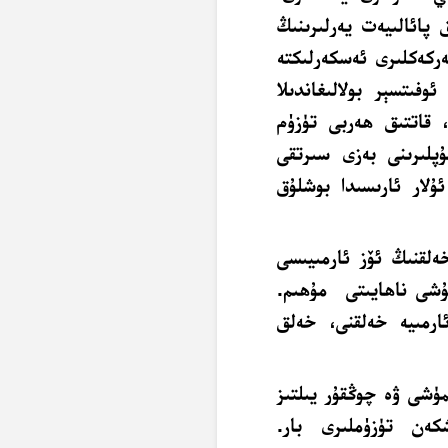
 پائالىيەت يەرلىرىنىڭ
ركەكلىرى ئەسكەرلىكتە
فىتسېر بولالىغاندىلا
، قاتتىق ھەربى تۈزۈم
ۇپلىرىنى بەزى سىرتقى
ۇلار ئارىسىدا بوشلۇق
ەلقنىڭ ئۆز ئارمىيىسى
لۇشى ناھايىتى مۇھىم.
ئارمىيە خەلقنى، خەلق
ۈشى ۋە چوڭقۇر يىلتىز
كەن تۈزۈملىرى بار.