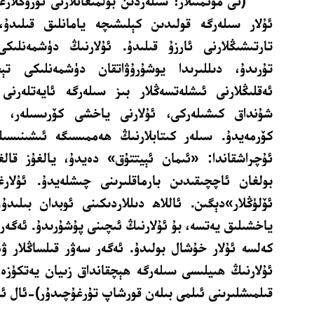
(
ئى مۇئمىنلار! سىلەردىن بولمىغانلارنى ئۆزۈڭلارغا
ئۇلار سىلەرگە قولىدىن كېلىشىچە يامانلىق قىلىدۇ
تارتىشىڭلارنى ئارزۇ قىلىدۇ. ئۇلارنىڭ دۈشمەنلىك
تۇرىدۇ، دىللىرىدا يوشۇرۇۋاتقان دۈشمەنلىكى تې
ئەقلىڭلارنى ئىشلەتسەڭلار بىز سىلەرگە ئايەتلەرنى
شۇنداق كىشىلەركى، ئۇلارنى ياخشى كۆرىسىلەر، ئ
كۆرمەيدۇ. سىلەر كىتابلارنىڭ ھەممىسىگە ئىشىنىسىلە
ئۇچراشقاندا: «ئىمان ئېيتتۇق» دەيدۇ، يالغۇز قالغ
بولغان ئاچچىقىدىن بارماقلىرىنى چىشلەيدۇ. ئۇلارغ
ئۆلۈڭلار»دېگىن. ئاللاھ دىللاردىكىنى ئوبدان بىلىد
ياخشىلىق يەتسە، بۇ ئۇلارنىڭ ئىچىنى پۇشۇرىدۇ. ئەگەر ب
كەلسە ئۇلار خۇشال بولىدۇ. ئەگەر سەۋر قىلساڭلار ۋە 
ئۇلارنىڭ ھىيلىسى سىلەرگە ھېچقانداق زىيان يەتكۈزەلم
قىلمىشلىرىنى ئىلمى بىلەن قورشاپ تۇرغۇچىدۇر)-ئال ئىمران 118