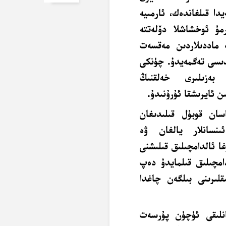
دا قىلغاندەك، ئارمىيە
مۇ ئوخشاشلا دۆلەتتە
 ماددىلاردىن مەقسەت
ايدىسى تەگمەيدۇ. چۈنكى
، بەزىلىرى خەلقنىڭ
ن ئايرىشقا ئۇرۇنىدۇ.
سان قوبۇل قىلىدىغان
نسانلار يالغان ۋە
غا ئالدامچىلىق قىلىشنى
دامچىلىق قىلمايدۇ دەپ
ىقلىرىنى بىلگەن چاغدا
غانلىقى ئۈچۈن پۇرسەت