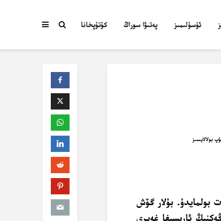
ئۇسۇلىمىز
پەتىۋا سوراڭ
كۇتۇپخانا
ت بولمايدۇ. بۇلار گۆش
ەكنىڭ ئارىسىغا غەيرى