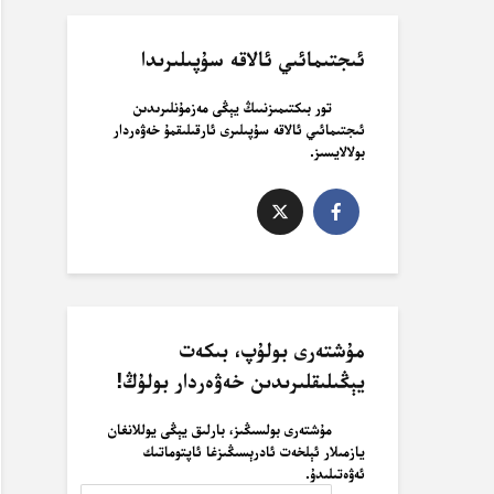
ئىجتىمائىي ئالاقە سۇپىلىرىدا
تور بىكتىمىزنىىڭ يېڭى مەزمۇنلىرىدىن
ئىجتىمائىي ئالاقە سۇپىلىرى ئارقىلىقمۇ خەۋەردار
بولالايسىز.
مۇشتەرى بولۇپ، بىكەت
يېڭىلىقلىرىدىن خەۋەردار بولۇڭ!
مۇشتەرى بولسىڭىز، بارلىق يېڭى يوللانغان
يازمىلار ئېلخەت ئادرېسىڭىزغا ئاپتوماتىك
ئەۋەتىلىدۇ.