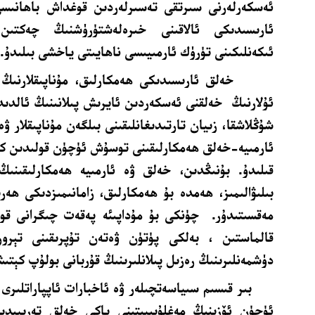
ئەسكەرلەرنى سىرتقى تەسىرلەردىن قوغداش باھانىس
ئارىسىدىكى ئالاقىنى خىرەلەشتۈرۈشنىڭ چەكتى
ئىكەنلىكىنى تۈرۈك ئارمىيىسى ناھايىتى ياخشى بىلىدۇ.
خەلق ئارىسىدىكى ھەمكارلىق، مۇناپىقلارنىڭ ئۇ
ئۇلارنىڭ خەلقنى ئەسكەردىن ئايرىش پىلانىنىڭ ئالدىد
شۇڭلاشقا، زىيان تارتىدىغانلىقىنى بىلگەن مۇناپىقلار ۋە
ئارمىيە-خەلق ھەمكارلىقىنى توسۇش ئۈچۈن قولىدىن كەل
قىلىدۇ. بۇنىڭدىن، خەلق ۋە ئارمىيە ھەمكارلىقىنىڭ 
بىلىۋالىمىز، ھەمدە بۇ ھەمكارلىق، زامانىمىزدىكى ھەر
مەقسىتىدۇر. چۈنكى بۇ مۇداپىئە پەقەت چىگرانى قوغ
قالماستىن ، بەلكى پۈتۈن ۋەتەن تۇپرىقىنى تېرو
دۈشمەنلىرىنىڭ رەزىل پىلانلىرىنىڭ قۇربانى بولۇپ كېتى
بىر قىسىم سىياسەتچىلەر ۋە ئاخبارات ئاپپاراتلىرى 
ئۈچۈن ئۆزىنىڭ مەغلۇبىيىتىنى ياكى خەلق تەرىپىدىن