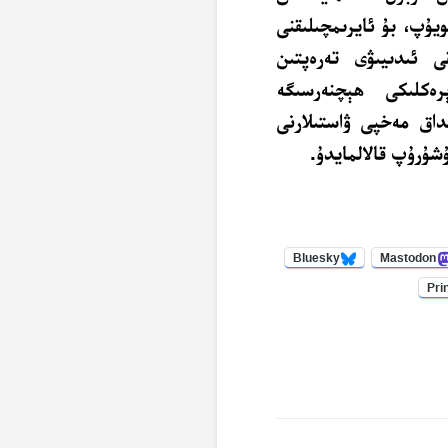
يۇپ، بۇ ئايرىمچىلىقنى
قى ئىدىيىۋى تەرەپتىن
ېرەكلىكى ھېچنەرسىگە
داق مەخپى ۋاستىلارنى
ۇشۇرۇپ قالالمايدۇ.
Bluesky
Mastodon
Pri