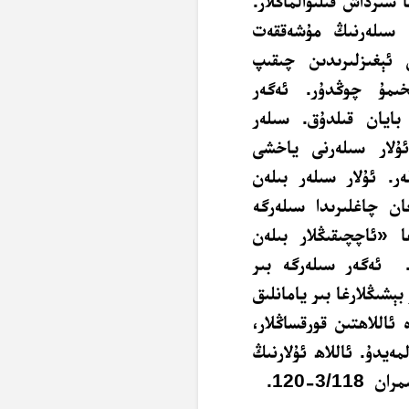
 سىرداش قىلىۋالماڭلار.
، سىلەرنىڭ مۇشەققەت
ى ئېغىزلىرىدىن چىقىپ
خىمۇ چوڭدۇر. ئەگەر
 بايان قىلدۇق. سىلەر
ۇلار سىلەرنى ياخشى
ر. ئۇلار سىلەر بىلەن
ان چاغلىرىدا سىلەرگە
ا «ئاچچىقىڭلار بىلەن
ۇ. ئەگەر سىلەرگە بىر
ېشىڭلارغا بىر يامانلىق
ئاللاھتىن قورقساڭلار،
ەيدۇ. ئاللاھ ئۇلارنىڭ
3/-120.