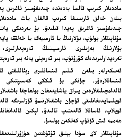
ماددىلار كىرىپ قالسا بەدەندە چىدىغۇسىز ئاغرىق پەي
بىلەن خەلق ئارىسىغا كىرىپ قالغان يات ماددىلار
چىدىغۇسىز ئاغرىق پەيدا قىلىدۇ. بۇ يەردىكى يات
مۇناپىقلار بولۇپ، بۇلارنىڭ يا ئارمىيەگە يا خەلققە پ
بۇلارنىڭ بەزىلىرى ئارمىيىنىڭ تەرەپدارلىرى
تەرەپدارلىرىدەك كۆرۈنۈپ، بىر تەرەپنى يەنە بىر تەرەپتى
ئەسكەرلەر بىلەن ئىلىم ئىنسانلىرى رېئاللىقنى ئا
ئىنسانلاردۇر. چۈنكى بۇ ئىككى كەسىپتىكى ئى
ئالدامچىلىقلاردىن يىراق ياشايدىغان بولغاچقا باشقىلار
ئويلىمايدىغانلىقى ئۈچۈن باشقىلارنىمۇ ئۆزلىرىگە ئال
ئويلاپ، ئاسانلا ئالدىنىپ قالىدۇ، لېكىن ئالدانغانل
ھەممە ئىش ئۆتۈپ كەتكەن بولىدۇ.
مۇناپىقلار لاي سۇدا بېلىق تۇتۇشتىن ھۇزۇرلىنىدى