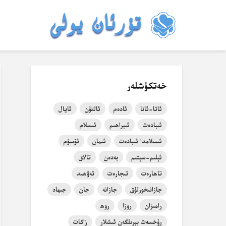
خەتكۈشلەر
ئاتا-ئانا
ئادەم
ئالتۇن
ئايال
ئىبادەت
ئىبراھىم
ئىسلام
ئىسلامدا ئىبادەت
ئىمان
ئۆسۈم
ئېلىم-سېتىم
بەدەن
تالاق
تاھارەت
تىجارەت
تەۋھىد
جازانىخورلۇق
جازانە
جان
جىھاد
رامىزان
روزا
روھ
رۇخسەت بېرىلگەن ئىشلار
زاكات