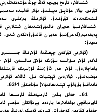
ئىنسانلار، تارىخ بويىچە ئەڭ چوڭ مۇشەققەتلەرنى 
كۆردى. بۇلار مۇناپىق دېيىلىدۇ. بۇلار قەلبىدە سەمىمى
ئىشەنگەندەك كۆرۈنىدۇ. ئۇلارنىڭ بەزىلىرى سە
ئىنسانلارنىمۇ ھەيران قالدۇرۋىتىدىغان ئىشلارنى قىل
پەيغەمبەر(ئە.س)نىمۇ ھەيران قالدۇرۋەتكەن ئىدى. ئا
دەيدۇ:
(
ئۇلارنى كۆرگەن چېغىڭدا، ئۇلارنىڭ جىسىملىرى 
ئەگەر ئۇلار سۆزلىسە سۆزىگە قۇلاق سالىسەن. ئۇلار 
ياغاچلاردۇر. ئۇلار ھەر ئاۋازنىڭ ئۆزلىرىگە قارىتىلغان
دۈشمەندۇر. ئۇلاردىن ئېھتىيات قىل. ئاللاھ ئۇلارنى
قانداقمۇ بۇرۇلۇپ كېتىدىغاندۇ؟) مۇنافىقۇن 63/4.
61- خەلق بىلەن ئارمىيەنىڭ ئارىسىغا
ئاد
ئايرىماقچى بولغانلارغا ياردەم بېرىۋاتقان مۇھىم ئامىل
چۇقۇم كۆزدىن كەچۈرۈش كېرەك.
ئەسكەرلەرنىڭ ھەربىي