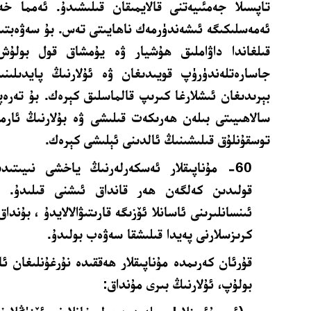
تاپسىلا جەمئىيەتنى قالايمىقان قىلىشىدۇ. ئەمما خە
ئەمەسلىكىگە ئىشەندۈرمەك ناھايىتى تەس. بۇ سەۋەبتى
قىلغاندا داۋاملىق ھۇشيار ۋە يۇمشاق قول بولۇش 
جاسارەتلەندۈرۈپ قويىدىغان ۋە ئۇلارنىڭ پايدىلىن
بېرىدىغان ئىشلارغا كىرىپ قالماسلىق كېرەك. بۇ تەرە
سالاھىيىتى بىلەن ھەرىكەت قىلىشى ۋە بۇلارنىڭ ئارم
توسقۇنلۇق قىلىشىنىڭ ئالدىنى ئېلىشى كېرەك.
60- مۇناپىقلار ئەسكەرلەرنىڭ ياخشى نىيىتى
قولىدىن كەلگەن ھەر قانداق ئىشنى قىلىدۇ. بۇ
ئىنسانلىرىنى ئاسانلا ئۆزىگە قارىتىۋالالايدۇ ، بۇندا
كرىزسلارنى پەيدا قىلىشقا سەۋەب بولىدۇ.
قۇرئان كەرىمدە مۇناپىقلار ھەققىدە نۇرغۇنلىغان ئ
بولۇپ، ئۇلارنىڭ بىرى مۇنداق: