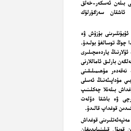
ى بىلەن ئەسكەر-خەلق
ن ئاشقان سەزگۈرلۈك
يۇنلىرىنى بۇزۇش ۋە
ا چوڭ توسالغۇ بولىدۇ.
 ئۇلارنىڭ ياردەمچىلىرى
گەن بارلىق ئاماللارنى
نەقەدەر مۇھىمىلىقىنى
بىي مۇداپىئەنىڭ ئەسلى
داش بىلەنلا چەكلىنىپ
رچى ۋە باشقا دۆلەت
شىدىن قوغداپ قالىدۇ.
مەنپەئەتلىرىنى قوغداش
 قوبۇل قىلىنمايدىغان