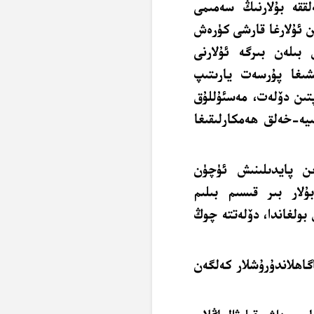
لققە بۇلارنىڭ سەمىمى
ن ئۇلارغا قارشى كۈرەش
بىلەن بىرگە ئۇلارنى
ىشىغا پۇرسەت يارىتىپ
پتىن دۆلەت، مەسئۇللۇق
ىيە-خەلق ھەمكارلىقىغا
دىن پايدىلىنىش ئۈچۈن
لار بىر قىسىم بىلىم
ق بولغاندا، دۆلەتتە چوڭ
اگاھلاندۇرۇشلار كەلگەن