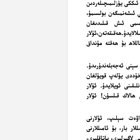
ئىككى يۈزلىمىچىلەردىن
ي ئىشەنمىگەن بولسىمۇ،
مىمى ئىش قىلىدىغان
الايدۇ.
ھەقىقەتەن،
ئۇلار
للاھ بۇ ھەقتە مۇنداق
سېنى ئەجەبلەندۈرىدۇ.
خۇددى يۆلەپ قويۇلغان
لىقىنى ئويلايدۇ. ئۇلار
 ھالاك قىلسۇن! ئۇلار
اۋەت سېلىپ
، ئۇلارنى
لار بار، بۇ ئامىللارنى
 لاگىرلىرى، ياتاقلىرى،