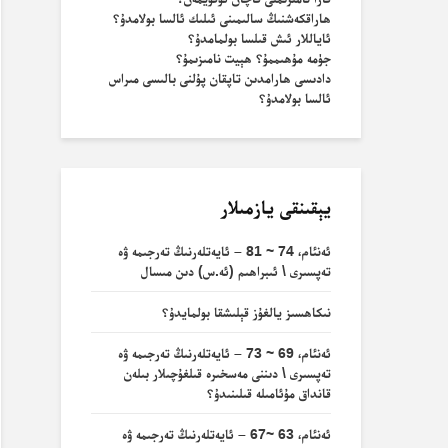
ھاراقكەشنىڭ سالىمىنى ئىلىك ئالسا بولامدۇ؟
ئاياللار ئىش قىلسا بولمامدۇ؟
جۈمە مۇھىممۇ؟ ھېيت نامىزىمۇ؟
دادىسى ھارامدىن تاپقان پۇلنى بالىسى مىراس
ئالسا بولامدۇ؟
يېقىنقى يازمىلار
ئەنئام، 74 ~ 81 – ئايەتلەرنىڭ تەرجىمە ۋە
تەپسىرى \ ئىبراھىم (ئە.س) دىن مىسال
نىكاھسىز يالغۇز قېلىشقا بولمايدۇ؟
ئەنئام، 69 ~ 73 – ئايەتلەرنىڭ تەرجىمە ۋە
تەپسىرى \ دىننى مەسخىرە قىلغۇچىلار بىلەن
قانداق مۇئامىلە قىلىنىدۇ؟
ئەنئام، 63 ~67 – ئايەتلەرنىڭ تەرجىمە ۋە