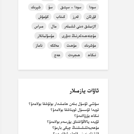
سودا
سودا - سېتىق
سۇ
شېرىك
قۇرئان
قەرز
كىتاب
كۈمۈش
لازىملىق دىنى ئىلىملەر
مال
مىراس
مۇجتەھىدلەرنىڭ دەۋرى
مۇسۇلمانلار
مۇشرىك
مۇھىت
مەككە
ناماز
نىكاھ
ھىجرەت
ھەج
ئاۋات يازمىلار
سۈنئىي ئۇسۇل بىلەن ھامىلىدار بولۇشقا بولامدۇ؟
تويدا ئۇسسۇل ئويناشقا بولامدۇ؟
نىكاھ بۇزۇلامدۇ؟
ئۆيدە يالاڭۋاشتاق يۈرسەم بولامدۇ؟
مۇھەببەتلىشىشنىڭ چېكى بارمۇ؟
قازا نامىزىمنى قاچان ئوقۇيمەن؟