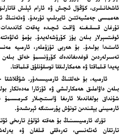
ئاشخانىلىرى، كۆڭۈل ئىچىش ۋە ئارام ئېلىش قاتارلىق
ھەممىسى جەمئىيەتتىن ئايرىلىپ تۇرىدۇ. ۋەتەننىڭ ئە
تۇرغان قىسقىغىنە ۋاقىت ئىچىدە پەقەت كاندىدات ئو
ئوفىتسېرلار بىلەن يۈز كۆرۈشەلەيدۇ. بۇمۇ ئەلۋەتتە
ئاستىدا بولىدۇ. بۇ ھەربى تۈزۈملەر، ئارمىيە مەنس
تەسىرلەردىن قوغدىغاندەك كۆرۈنسىمۇ خەلق بىلەن ئ
پەيدا قىلماقتا ۋە ھەمكارلىققا توسقۇنلۇق قىلماقتا.
ئارمىيە، بۇ خەلقنىڭ ئارمىيىسىدۇر. شۇڭلاشقا خ
بىلەن داۋاملىق ھەمكارلىشى ۋە ئۆزئارا مەدەتكار بو
شۇنداق بولغاندىلا ئارىغا ۋاسىتىچىلار كىرمىسىمۇ 
ئارمىيىنى يېقىندىن تونۇش پۇرسىتىگە ئېرىشىدۇ.
تۈرك ئارمىيىسىنىڭ بۇ ھەقتە ئۇلۇغ تارىخى ئۆتم
تارتقان ئەنئەنىسى، تەرەققى قىلغان ۋە يەرلەش