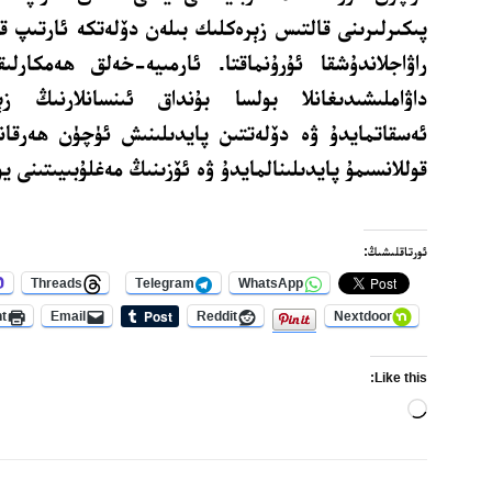
پىكىرلىرىنى قالتىس زېرەكلىك بىلەن دۆلەتكە ئارتىپ قو
راۋاجلاندۇشقا ئۇرۇنماقتا. ئارمىيە-خەلق ھەمكارلى
داۋاملىشىدىغانلا بولسا بۇنداق ئىنسانلارنىڭ ز
ئەسقاتمايدۇ ۋە دۆلەتتىن پايدىلىنىش ئۈچۈن ھەرقان
قوللانسىمۇ پايدىلىنالمايدۇ ۋە ئۆزىنىڭ مەغلۇبىيىتىنى ي
ئورتاقلىشىڭ:
Threads
Telegram
WhatsApp
nt
Email
Reddit
Nextdoor
Like this:
Loading…