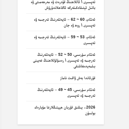
تەپسىرى \ ئاللاھنىڭ قۇدرەت ۋە مەرھەمىتى ۋە
باتىل ئېتىقادكىلەرگە ئاگاھلاندۇرۇش
ئەنئام، 60 ~ 62 – ئايەتلەرنىڭ تەرجىمە ۋە
تەپسىرى \ روھ ۋە جان
ئەنئام، 53 ~ 59 – ئايەتلەرنىڭ تەرجىمە ۋە
تەپسىرى
ئەنئام سۈرىسى، 50 ~ 52 – ئايەتلەرنىڭ
تەرجىمە ۋە تەپسىرى \ رەسۇلۇللاھنىڭ غەيبنى
بىلمەيدىغانلىقى
قۇرئاندا بەش ۋاقىت ناماز
ئەنئام سۈرىسى، 45 ~ 49 – ئايەتلەرنىڭ
تەرجىمە ۋە تەپسىرى
2026- يىللىق قۇربان ھېيتىڭلارغا مۇبارەك
بولسۇن