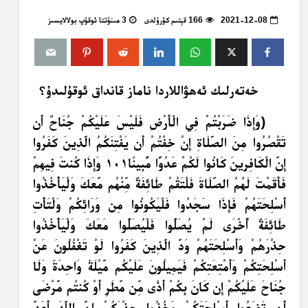
2021-12-08
166 قېتىم كۆرۈلدى
3 مىنۇتتا ئوقۇپ بولالايسىز
خەتەرلىك ئەھۋاللاردا ناماز قانداق ئوقۇلىدۇ؟
﴿وَإِذَا ضَرَبْتُمْ فِي الْأَرْضِ فَلَيْسَ عَلَيْكُمْ جُنَاحٌ أَن
تَقْصُرُوا مِنَ الصَّلَاةِ إِنْ خِفْتُمْ أَن يَفْتِنَكُمُ الَّذِينَ كَفَرُوا
إِنَّ الْكَافِرِينَ كَانُوا لَكُمْ عَدُوًّا مُّبِينًا١٠١ وَإِذَا كُنتَ فِيهِمْ
فَأَقَمْتَ لَهُمُ الصَّلَاةَ فَلْتَقُمْ طَائِفَةٌ مِّنْهُم مَّعَكَ وَلْيَأْخُذُوا
أَسْلِحَتَهُمْ فَإِذَا سَجَدُوا فَلْيَكُونُوا مِن وَرَائِكُمْ وَلْتَأْتِ
طَائِفَةٌ أُخْرَى لَمْ يُصَلُّوا فَلْيُصَلُّوا مَعَكَ وَلْيَأْخُذُوا
حِذْرَهُمْ وَأَسْلِحَتَهُمْ وَدَّ الَّذِينَ كَفَرُوا لَوْ تَغْفُلُونَ عَنْ
أَسْلِحَتِكُمْ وَأَمْتِعَتِكُمْ فَيَمِيلُونَ عَلَيْكُم مَّيْلَةً وَاحِدَةً وَلَا
جُنَاحَ عَلَيْكُمْ إِن كَانَ بِكُمْ أَذًى مِّن مَّطَرٍ أَوْ كُنتُم مَّرْضَى
أَن تَضَعُوا أَسْلِحَتَكُمْ وَخُذُوا حِذْرَكُمْ إِنَّ اللَّهَ أَعَدَّ