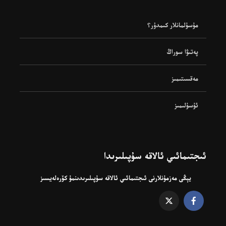
مۇسۇلمانلار كىمدۇر؟
پەتىۋا سوراڭ
مەقسىتىمىز
ئۇسۇلىمىز
ئىجتىمائىي ئالاقە سۇپىلىرىدا
يېڭى مەزمۇنلارنى ئىجتىمائىي ئالاقە سۇپىلىرىدىنمۇ كۆرەلەيسىز