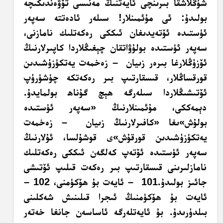
شۇڭلاشقا بىرىنچى ئايەتنىڭ مەنىسى تۆۋەندىكىچە
بولىدۇ: ئى مۇئمىنلار! سىلەر ئادەتتە سەپەر
ئۈستىدە ئۆتەيدىغان ئىككى رەكەتلىك نامازنى،
سەپەر ئۈستىدە بولۇۋاتقان چېغىڭلاردا كاپىرلارنىڭ
ئۆزۈڭلارغا بىرەر زىيان – زەخمەت يەتكۈزۈشىدىن
قورقساڭلار، قىسقارتىپ بىر رەكەتكە چۈشۈرۈپ
ئۆتىشىڭلاردا سىلەرگە ھېچ گۇناھ بولمايدۇ.
دېمەككى، مۇئمىنلارنىڭ «سەپەر ئۈستىدە
بولۇش»ىغا «كافىرلارنىڭ زىيان – زەخمەت
يەتكۈزۈشىدىن قورقۇش»ى قوشۇلسا، ئۇلارنىڭ
سەپەر ئۈستىدە ئۆتەپ كەلگەن ئىككى رەكەتلىك
نامازلىرىنى قىسقارتىپ بىر رەكەت قىلىپ ئۆتىشى
جائىز بولىدۇ.‎ 101 – ئايەت بۇ ھۆكۈمنى، 102 –
ئايەت بۇ ھۆكۈمنىڭ ئىجرا قىلىنىش شەكلىنى
بىلدۈرىدۇ. بۇ ئايەتلەرگە ئاساسەن جانغا خەتەر