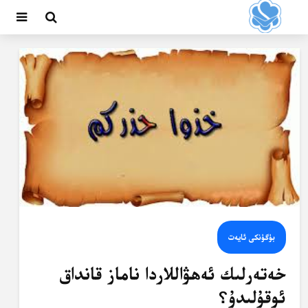
بۈگۈنكى ئايەت
خەتەرلىك ئەھۋاللاردا ناماز قانداق
ئوقۇلىدۇ؟