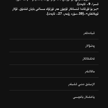
ئىسرا، 9- ئايەت).
«بىز بۇ قۇرئاندا ئىنسانلار ئۈچۈن ھەر تۈرلۈك مىسالنى بايان قىلدۇق. ئۇلار
ئويلانغاي»-(39-سۈرە زۇمەر، 27- ئايەت).
ئىبادەتلەر
پەتىۋالار
تەتقىقاتلار
ماقالىلەر
لازىملىق دىنىي ئىلىملەر
ياخشىلار باغچىسى