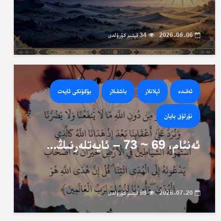
2026-08-06
34 قېتىم كۆرۈلدى
ئەقىدە
ئېلانلار
باشقىلار
بۈگۈنكى ئايەت
نۇرلۇق بايان
ئەنئام، 69 ~ 73 – ئايەتلەرنىڭ...
2026-07-20
98 قېتىم كۆرۈلدى