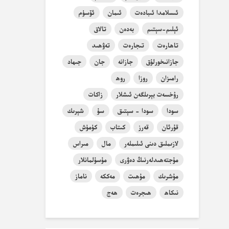
ئىسلامدا ئىبادەت
ئىمان
ئۆسۈم
ئېلىم-سېتىم
بەدەن
تالاق
تاھارەت
تىجارەت
تەۋھىد
جازانىخورلۇق
جازانە
جان
جىھاد
رامىزان
روزا
روھ
رۇخسەت بېرىلگەن ئىشلار
زاكات
سودا
سودا - سېتىق
سۇ
شېرىك
قۇرئان
قەرز
كىتاب
كۈمۈش
لازىملىق دىنى ئىلىملەر
مال
مىراس
مۇجتەھىدلەرنىڭ دەۋرى
مۇسۇلمانلار
مۇشرىك
مۇھىت
مەككە
ناماز
نىكاھ
ھىجرەت
ھەج