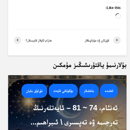
Like this:
Loading…
قۇرئان ۋە مۇناپىقلار
ھارام ئايلار قايسىلار؟
بۇلارنىمۇ ياقتۇرىشىڭىز مۇمكىن
ئەقىدە
باشقىلار
بۈگۈنكى ئايەت
نۇرلۇق بايان
ئەنئام، 74 ~ 81 – ئايەتلەرنىڭ
تەرجىمە ۋە تەپسىرى \ ئىبراھىم...