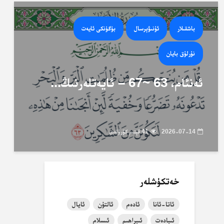
باشقىلار
ئۇنىۋېرسال
بۈگۈنكى ئايەت
نۇرلۇق بايان
ئەنئام، 63 ~67 – ئايەتلەرنىڭ...
2026-07-14
41 قېتىم كۆرۈلدى
خەتكۈشلەر
ئاتا-ئانا
ئادەم
ئالتۇن
ئايال
ئىبادەت
ئىبراھىم
ئىسلام