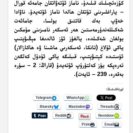
كۆزەتچىلىك قىلىدۇ، ناماز ئۆتەۋاتقان جامەئە قورال
– ياراغلىرىنى تۇتقان ھالدا ناماز ئۆتەيدۇ. ناۋادا
خەۋپ بەك قاتتىق بولسا، جامائەت
شەكىللەندۈرمەستىن ھەر ئەسكەر نامىزىنى مۇمكىن
بولغان شەكىلدە، يالغۇز ئۆز ئالدىغا مېڭىۋېتىپ
ياكى ئۇلاغ (تانكا، ئەسكەرىي ماشىنا ۋە ھاكازالار)
ئۈستىدە كېتىۋېتىپ، قىبلىگە ياكى ئۇدۇل كەلگەن
تەرەپكە يۈز كەلتۈرۈپ ئۆتەيدۇ (قاراڭ: 2 – سۈرە
بەقەرە، 239 – ئايەت).
ئورتاقلىشىڭ:
Telegram
WhatsApp
Bluesky
Mastodon
Threads
Reddit
Nextdoor
Print
Email