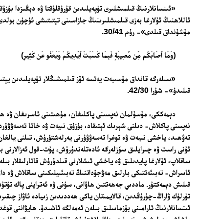
«ئىنسانلارنىڭ قىلمىشلىرى تۈپەيلىدىن قۇرۇقلۇقتا ۋە دېڭىزدا بۇزۇق
ئاللاھنىڭ ئۇلارغا بەزى قىلمىشلىرىنىڭ جازاسىنى تېتىتىشى ئۈچۈن بولدى.
مۇشۇنداق قىلدى»- رۇم 30/41.
﴿وَمَا أَصَابَكُم مِّن مُّصِيبَةٍ فَبِمَا كَسَبَتْ أَيْدِيكُمْ وَيَعْفُو عَن كَثِيرٍ﴾
«
سىلەرگە قانداق مۇسىبەت يەتسە ئۆز قىلمىشىڭلار تۈپەيلىدىن يېتىد
قىلىدۇ»- شۇرا 42/30.
دېمەككى، مۇسۇلمان نەپسىنى پاكلىغان، مۇھىتىنى ئاسرىغان ۋە ھاي
نەپسنى پاكلاش- دىلنى شېرىك ئېتىقاد، بۇزۇق نىيەت ۋە خاتا تەسەۋۋۇرد
تەۋھىد، ياخشى نىيەت ۋە توغرا تەسەۋۋۇرنى يەرلەشتۈرۈش، تىلنى يالغان
ئۇنى راست ۋە چىرايلىق سۆزلەرگە ئادەتلەندۈرۈش، پۇت-قول ئەزالارنى بىھ
ساقلاپ، ئۇلارغا پايدىلىق ۋە ياخشى ئىشلارنى قىلدۇرۇش قاتارلىقلار بىل
ئاسراش- تەبىئەتتىكى بارلىق مەۋجۇداتنىڭ تەبىئىيلىكىنى ساقلاش ۋە داۋ
قىلىش دېمەكتۇر. ماددىي جەھەتتىن ھاۋانى، سۇنى ۋە ئەتراپنى پاك تۇت
تۈرلۈك ۋاراڭ-چۇرۇڭدىن، قالايمىقان ياكى ھەددىدىن زىيادە ئاۋاز چىقىر
ئىنسانلارنىڭ ئارامىنى بۇزماسلىق بىلەن ئەمەلگە ئاشىدۇ. ھايۋاننى قوغ