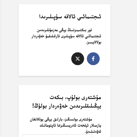
ئىجتىمائىي ئالاقە سۇپىلىرىدا
تور بىكتىمىزنىىڭ يېڭى مەزمۇنلىرىدىن
ئىجتىمائىي ئالاقە سۇپىلىرى ئارقىلىقمۇ خەۋەردار
بولالايسىز.
مۇشتەرى بولۇپ، بىكەت
يېڭىلىقلىرىدىن خەۋەردار بولۇڭ!
مۇشتەرى بولسىڭىز، بارلىق يېڭى يوللانغان
يازمىلار ئېلخەت ئادرېسىڭىزغا ئاپتوماتىك
ئەۋەتىلىدۇ.