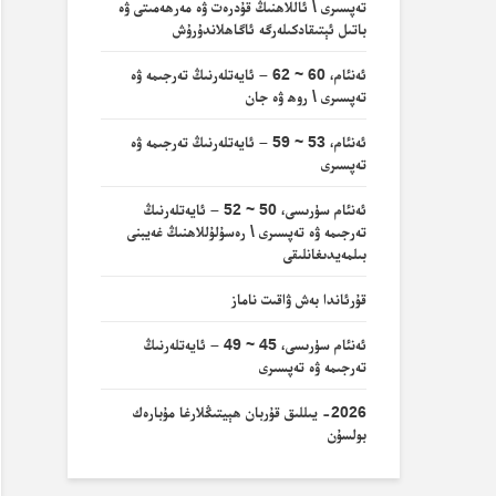
تەپسىرى \ ئاللاھنىڭ قۇدرەت ۋە مەرھەمىتى ۋە
باتىل ئېتىقادكىلەرگە ئاگاھلاندۇرۇش
ئەنئام، 60 ~ 62 – ئايەتلەرنىڭ تەرجىمە ۋە
تەپسىرى \ روھ ۋە جان
ئەنئام، 53 ~ 59 – ئايەتلەرنىڭ تەرجىمە ۋە
تەپسىرى
ئەنئام سۈرىسى، 50 ~ 52 – ئايەتلەرنىڭ
تەرجىمە ۋە تەپسىرى \ رەسۇلۇللاھنىڭ غەيبنى
بىلمەيدىغانلىقى
قۇرئاندا بەش ۋاقىت ناماز
ئەنئام سۈرىسى، 45 ~ 49 – ئايەتلەرنىڭ
تەرجىمە ۋە تەپسىرى
2026- يىللىق قۇربان ھېيتىڭلارغا مۇبارەك
بولسۇن