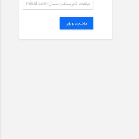
ئېلخەت
ئادرېسىڭىز.
مىسال:
misal@misal.com
مۇشتەرى بولۇش