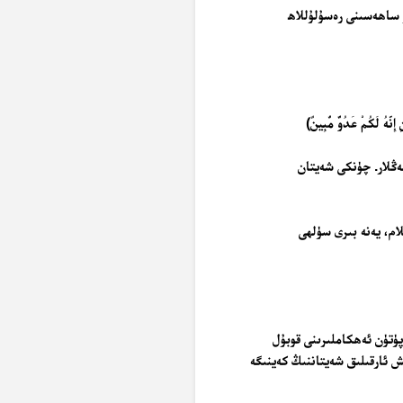
 ساھەسىنى رەسۇلۇللاھ
إِنَّهُ لَكُمْ عَدُوٌّ مُّبِينٌ﴾
مەڭلار. چۈنكى شەيتان
ام، يەنە بىرى سۈلھى
پۈتۈن ئەھكاملىرىنى قوبۇل
ىش ئارقىلىق شەيتاننىڭ كەينىگە