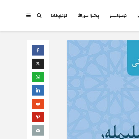
ئۇسۇلىمىز
پەتىۋا سوراڭ
كۇتۇپخانا