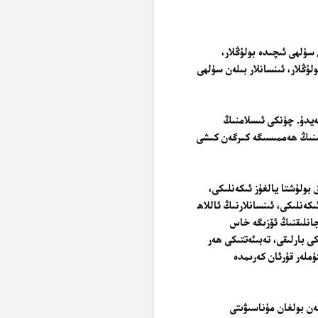
 سۈلھى ئىچىدە بولۇڭلار،
لۇڭلار، ئىنسانلار بىلەن سۈلھى
ەيدۇ. چۈنكى ئىسلامنىڭ
ىنىڭ ھەممىسىگە كىرگەن كىشى
ق بولۇشتا يالغۇز ئىكەنلىكى،
كەنلىكى، ئىنسانلارنىڭ ئاللاھ
جانلىقنىڭ ئۆزىگە خاس
 بارلىقى، تەبىئەتتىكى ھەر
ۈملەر قۇرئان كەرىمدە
لەن بولغان مۇناسىۋىتى