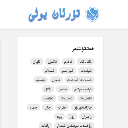
خەتكۈشلەر
ئاتا-ئانا
ئادەم
ئالتۇن
ئايال
ئىبادەت
ئىبراھىم
ئىسلام
ئىسلامدا ئىبادەت
ئىمان
ئۆسۈم
ئېلىم-سېتىم
بەدەن
تالاق
تاھارەت
تىجارەت
تەۋھىد
جازانىخورلۇق
جازانە
جان
جىھاد
رامىزان
روزا
روھ
رۇخسەت بېرىلگەن ئىشلار
زاكات