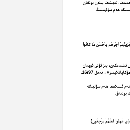
ھەمەت، تەبىئەت بىلەن بولغان
ىسىگە ھەم سۈلھىنىڭ
ْزِيَنَّهُمْ أَجْرَهُم بِأَحْسَنِ مَا كَانُواْ
قىلىدىكەن، بىز ئۇنى ئوبدان
اتلايمىز»- نەھل 16/97.
ەم ئىسلامغا ھەم سۈلھىگە
 بولىدۇ.
ذِي عَمِلُوا لَعَلَّهُمْ يَرْجِعُونَ﴾