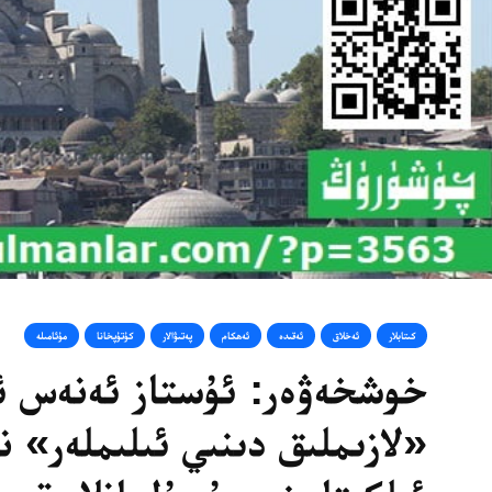
كىتابلار
ئەخلاق
ئەقىدە
ئەھكام
پەتىۋالار
كۇتۇپخانا
مۇئامىلە
خوشخەۋەر: ئۇستاز ئەنەس ئ
«لازىملىق دىنىي ئىلىملەر» ن