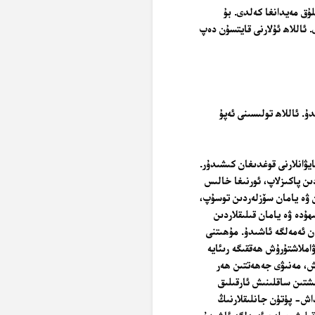
لۇق مەيدانغا كەلدى. بۇ
 ئاللاھ ئۇلارنى قايتسۇن دەپ
ۇ. ئاللاھ تولىسىنى ئەپۇ
ۋانلارنى قوغدىغان كىشىدۇر.
ىن پاكىزلاپ، ئورنىغا خالىس
 ۋە يامان سۆزلەردىن توسۇپ،
ۇدە ۋە يامان قىلىقلاردىن
ەن ئەمەلگە ئاشىدۇ. مۇھىتنى
املاشتۇرۇش ھەققىگە رىئايە
ۇش، مەنىۋى جەھەتتىن ھەر
ىشتىن ساقلىنىش ئارقىلىق
داش- پۈتۈن جانلىقلارنىڭ