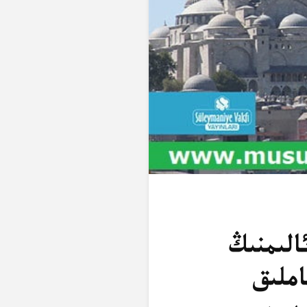
الىمنىڭ
املىق