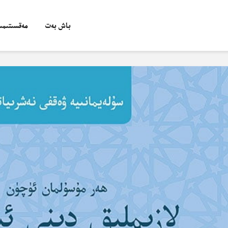
باش بەت
مەقسىتىمىز