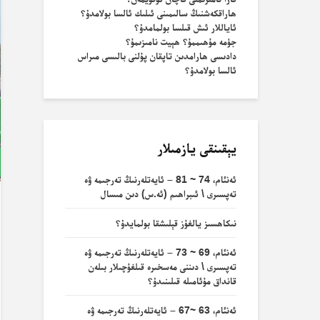
ھاراقكەشنىڭ سالىمىنى ئىلىك ئالسا بولامدۇ؟
ئاياللار ئىش قىلسا بولمامدۇ؟
جۈمە مۇھىممۇ؟ ھېيت نامىزىمۇ؟
دادىسى ھارامدىن تاپقان پۇلنى بالىسى مىراس
ئالسا بولامدۇ؟
يېقىنقى يازمىلار
ئەنئام، 74 ~ 81 – ئايەتلەرنىڭ تەرجىمە ۋە
تەپسىرى \ ئىبراھىم (ئە.س) دىن مىسال
نىكاھسىز يالغۇز قېلىشقا بولمايدۇ؟
ئەنئام، 69 ~ 73 – ئايەتلەرنىڭ تەرجىمە ۋە
تەپسىرى \ دىننى مەسخىرە قىلغۇچىلار بىلەن
قانداق مۇئامىلە قىلىنىدۇ؟
ئەنئام، 63 ~67 – ئايەتلەرنىڭ تەرجىمە ۋە