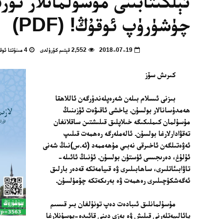
ئېلكىتابىنى مۇسۇلمانلار تور
چۈشۈرۈپ ئوقۇڭ! (PDF)
2018-07-19
2,552 قېتىم كۆرۈلدى
4 مىنۇتتا ئوقۇپ بولالايسىز
كىرىش سۆز
بىزنى ئىسلام بىلەن شەرەپلەندۈرگەن ئاللاھقا
ھەمدۇسانالار بولسۇن. ياخشى ئاقىۋەت ئۆزىنىڭ
مۇسۇلمان كىملىكىگە خىلاپلىق قىلىشتىن ساقلانغان
تەقۋادارلارغا بولسۇن. ئالەملەرگە رەھمەت قىلىپ
ئەۋەتىلگەن ئاخىرقى نەبىي مۇھەممەد (ئە.س)نىڭ شەنى
ئۇلۇغ، دەرىجىسى ئۈستۈن بولسۇن. ئۇنىڭ ئائىلە-
تاۋابىئاتلىرى، ساھابىلىرى ۋە قىيامەتكە قەدەر بارلىق
ئەگەشكۈچىلىرى رەھمەت ۋە بەرىكەتكە چۆمۈلسۇن.
مۇسۇلمانلىق ئىبادەت دەپ تونۇلغان بىر قىسىم
پائالىيەتلەرنى قىلىش ۋە بەزى دىنى قائىدە-يوسۇنلارغا