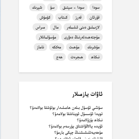
سودا
سودا - سېتىق
سۇ
شېرىك
قۇرئان
قەرز
كىتاب
كۈمۈش
لازىملىق دىنى ئىلىملەر
مال
مىراس
مۇجتەھىدلەرنىڭ دەۋرى
مۇسۇلمانلار
مۇشرىك
مۇھىت
مەككە
ناماز
نىكاھ
ھىجرەت
ھەج
ئاۋات يازمىلار
سۈنئىي ئۇسۇل بىلەن ھامىلىدار بولۇشقا بولامدۇ؟
تويدا ئۇسسۇل ئويناشقا بولامدۇ؟
نىكاھ بۇزۇلامدۇ؟
ئۆيدە يالاڭۋاشتاق يۈرسەم بولامدۇ؟
مۇھەببەتلىشىشنىڭ چېكى بارمۇ؟
قازا نامىزىمنى قاچان ئوقۇيمەن؟