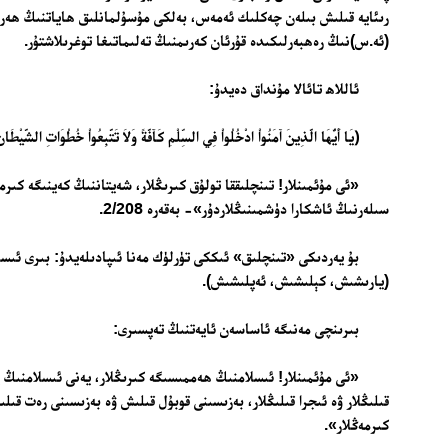
رىئايە قىلىش بىلەن چەكلىك ئەمەس، بەلكى مۇسۇلمانلىق ھاياتنىڭ ھەر
(ئە.س)نىڭ رەھبەرلىكىدە قۇرئان كەرىمنىڭ تەلىماتىغا توغرىلاشتۇر.
ئاللاھ تائالا مۇنداق دەيدۇ:
﴿يَا أَيُّهَا الَّذِينَ آمَنُواْ ادْخُلُواْ فِي السِّلْمِ كَآفَّةً وَلاَ تَتَّبِعُواْ خُطُوَاتِ الشَّيْطَانِ 
«
ئى مۇئمىنلار! تىنچلىققا تولۇق كىرىڭلار، شەيتاننىڭ كەينىگە كىر
سىلەرنىڭ ئاشكارا دۈشمىنىڭلاردۇر»- بەقەرە 2/208.
بۇ يەردىكى «تىنچلىق» ئىككى تۈرلۈك مەنا ئىپادىلەيدۇ: بىرى ئىسل
(يارىشىش، كېلىشىش، ئەپلىشىش).
بىرىنچى مەنىگە ئاساسەن ئايەتنىڭ تەپسىرى:
«ئى مۇئمىنلار! ئىسلامنىڭ ھەممىسىگە كىرىڭلار، يەنى ئىسلامنىڭ 
قىلىڭلار ۋە ئىجرا قىلىڭلار، بەزىسىنى قوبۇل قىلىش ۋە بەزىسىنى رەت قىل
كىرمەڭلار».