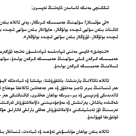
ئىككىنچى مەنىگە ئاساسەن ئايەتنىڭ تەپسىرى:
«ئى مۇئمىنلار! سۈلھىنىڭ ھەممىسىگە كىرىڭلار، يەنى ئاللاھ بىلەن
كائىنات بىلەن سۈلھى ئىچىدە بولۇڭلار، ھايۋانلار بىلەن سۈلھى ئىچىدە بو
ئىچىدە بولۇڭلار، ئۆزۈڭلار بىلەن سۈلھى ئىچىدە بولۇڭلار».
«تىنچلىق» قايسى مەنىنى ئىپادىلىسە ئىپادىلىسۇن نەتىجە ئۆزگەرم
ھەممىسىگە كىرگەن كىشى سۈلھىنىڭ ھەممىسىگە كىرگەن بولىدۇ، سۈلھ
ئىسلامنىڭ ھەممىسىگە كىرگەن بولىدۇ.
ئاللاھ تائالانىڭ يارىتىشتا، باشقۇرۇشتا، بېقىشتا ۋە ئىبادەتكە لايى
ھەر ئىنساننىڭ بىرەر ئاجىز مەخلۇق ۋە ھەر جەھەتتىن ئاللاھقا موھتاج ئى
ئالدىدىكى ۋەزىپىسى ۋە بىر-بىرىگە بولغان ھەقلىرى، كائىناتتىكى ھەر 
شەكىلدە ياشاش، يەرلىشىش ۋە مەۋجۇدىيىتىنى داۋاملاشتۇرۇش ئەركىنلىكى
نەرسىنىڭ ئۆز تەبىئىيلىكىنى داۋاملاشتۇرۇش ھەققى بارلىقى قاتارلىق ھۆك
ئوتتۇرىغا قويۇلىدۇ.
ئاللاھ بىلەن بولغان مۇناسىۋىتى تەۋھىد ۋە ئىبادەت، ئىنسانلار بى