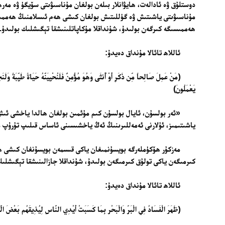
دوستلۇق ۋە ئادالەت، ھايۋانلار بىلەن بولغان مۇناسىۋىتى سۆيگۈ ۋە مەر
مۇناسىۋىتى ياشىتىش ۋە گۈللىتىش بولغان كىشى ھەم ئىسلامنىڭ ھەمم
ھەممىسىگە كىرگەن بولىدۇ، شۇنداقلا مۇكاپاتلىنىشقا تېگىشلىك بولىدۇ.
ئاللاھ تائالا مۇنداق دەيدۇ:
﴿مَنْ عَمِلَ صَالِحاً مِّن ذَكَرٍ أَوْ أُنثَى وَهُوَ مُؤْمِنٌ فَلَنُحْيِيَنَّهُ حَيَاةً طَيِّبَةً وَلَنَج
يَعْمَلُونَ﴾
«ئەر بولسۇن، ئايال بولسۇن كىم مۇئمىن بولغان ھالدا ياخشى ئىش 
ياشىتىمىز، ئۇلارنى ئەمەللىرىنىڭ ئەڭ ياخشىسىنى ئاساس قىلىپ تۇرۇپ مۇكاپ
مەزكۇر ھۆكۈملەرگە بويسۇنمىغان ياكى قىسمەن بويسۇنغان كىشى ھ
كىرمىگەن ياكى تولۇق كىرمىگەن بولىدۇ، شۇنداقلا جازالىنىشقا تېگىشلىك
ئاللاھ تائالا مۇنداق دەيدۇ:
﴿ظَهَرَ الْفَسَادُ فِي الْبَرِّ وَالْبَحْرِ بِمَا كَسَبَتْ أَيْدِي النَّاسِ لِيُذِيقَهُم بَعْضَ الَّ