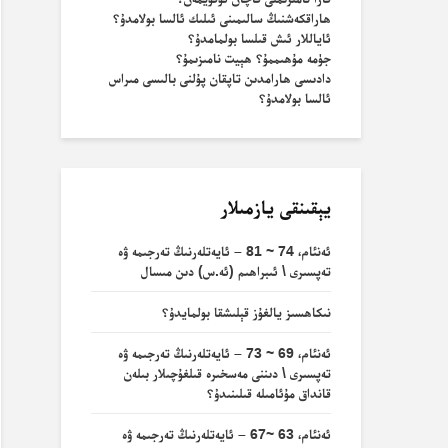
ھاراقكەشنىڭ سالىمىنى ئىلىك ئالسا بولامدۇ؟
ئاياللار ئىش قىلسا بولمامدۇ؟
جۈمە مۇھىممۇ؟ ھېيت نامىزىمۇ؟
دادىسى ھارامدىن تاپقان پۇلنى بالىسى مىراس
ئالسا بولامدۇ؟
يېقىنقى يازمىلار
ئەنئام، 74 ~ 81 – ئايەتلەرنىڭ تەرجىمە ۋە
تەپسىرى \ ئىبراھىم (ئە.س) دىن مىسال
نىكاھسىز يالغۇز قېلىشقا بولمايدۇ؟
ئەنئام، 69 ~ 73 – ئايەتلەرنىڭ تەرجىمە ۋە
تەپسىرى \ دىننى مەسخىرە قىلغۇچىلار بىلەن
قانداق مۇئامىلە قىلىنىدۇ؟
ئەنئام، 63 ~67 – ئايەتلەرنىڭ تەرجىمە ۋە