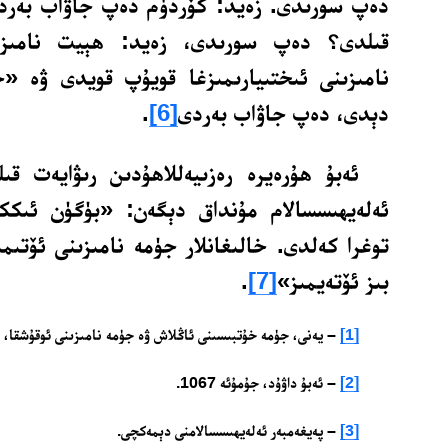
دەپ سورىدى. زەيد: كۆردۈم دەپ جاۋاب بەردى.
قىلدى؟ دەپ سورىدى، زەيد: ھېيت نامىزى
نامىزىنى ئىختىيارىمىزغا قويۇپ قويدى ۋە «خ
دېدى، دەپ جاۋاب بەردى
[6]
.
ئەبۇ ھۇرەيرە رەزىيەللاھۇدىن رىۋايەت قىل
ئەلەيھىسسالام مۇنداق دېگەن: «بۈگۈن ئىكك
توغرا كەلدى. خالىغانلار جۈمە نامىزىنى ئۆتىمى
بىز ئۆتەيمىز»
[7]
.
[1]
– يەنى، جۈمە خۇتبىسىنى ئاڭلاش ۋە جۈمە نامىزىنى ئوقۇشقا، د
[2]
– ئەبۇ داۋۇد، جۇمۇئە 1067.
[3]
– پەيغەمبەر ئەلەيھىسسالامنى دېمەكچى.