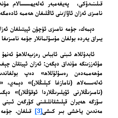
قىلىنىدۇكى، پەيغەمبەر ئەلەيھىسسالام مۇن
نامىزى ئەزان ئاۋازىنى ئاڭلىغان ھەممە ئادەمگە
دېمەك، جۈمە نامىزى ئۈچۈن ئېيتىلغان ئەزان
يىراق يەردە بولغان مۇسۇلمانلار جۈمە نامىزىغا 
ئابدۇللاھ ئىبنى ئابباس رەزىيەللاھۇ ئەنھۇ
مۇئەززىنگە مۇنداق دېگەن: ئەزان ئېيتقان چېغى
مۇھەممەدەن رەسۇلۇللاھ» دەپ بولغاندى
ئەلەسسەلاھ (نامازغا كېلىڭلار)» دېمەي، «ئ
(نامىزىڭلارنى ئۆيلىرىڭلاردا ئوقۇڭلار)» دېگى
سۆزگە ھەيران قېلىشقانلىقىنى كۆرگەن ئىبنى 
مەندىن ياخشى بىر كىشى
[3]
قىلغان. جۈمە ئ