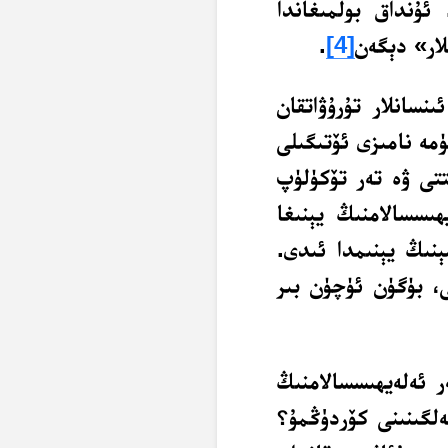
ئۇنداق بولمىغاندا
لار» دېگەن
[4]
.
ىنسانلار تۇرۇۋاتقان
مە نامىزى ئۆتىگىلى
تتى ۋە تەر تۆكۈلۈپ
ھىسسالامنىڭ يېنىغا
ېنىڭ يېنىمدا ئىدى.
، بۈگۈن ئۈچۈن بىر
ر ئەلەيھىسسالامنىڭ
ەلگىنىنى كۆردۈڭمۇ؟