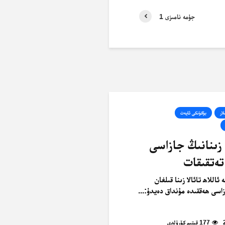
جۈمە نامىزى 1
لار
بۈگۈنكى ئايەت
 زىنانىڭ جازاسى
تەتقىقات
ئاللاھ تائالا زىنا قىلغان
زاسى ھەققىدە مۇنداق دەيدۇ:...
177 قېتىم كۆرۈلدى