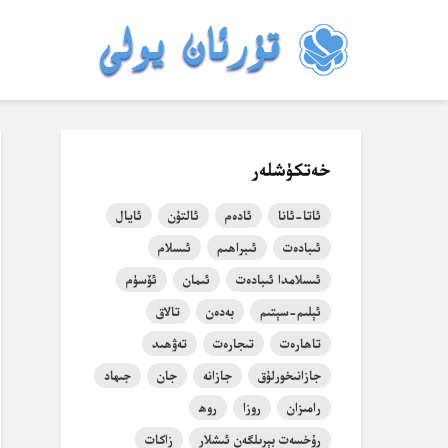
خەتكۈشلەر
ئاتا-ئانا
ئادەم
ئالتۇن
ئايال
ئىبادەت
ئىبراھىم
ئىسلام
ئىسلامدا ئىبادەت
ئىمان
ئۆسۈم
ئېلىم-سېتىم
بەدەن
تالاق
تاھارەت
تىجارەت
تەۋھىد
جازانىخورلۇق
جازانە
جان
جىھاد
رامىزان
روزا
روھ
رۇخسەت بېرىلگەن ئىشلار
زاكات