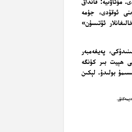
 مۇئاۋىيە: قانداق
نى ئوقۇدى، جۈمە
الىغانلار ئۆتىسۇن»
ىنىدۇكى، پەيغەمبەر
ى ھېيت بىر كۈنگە
سىمۇ بولىدۇ. لېكىن
ېمەكتۇر.