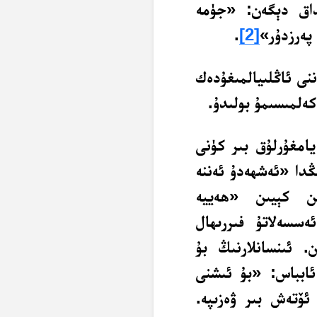
داق دېگەن: «جۈمە
 پەرزدۇر»
[2]
.
نى ئاڭلىيالمىغۇدەك
كەلمىسىمۇ بولىدۇ.
 يامغۇرلۇق بىر كۈنى
ڭدا «ئەشھەدۇ ئەننە
ن كېيىن «ھەييە
ەسسەلاتۇ فىررىھال
ن. ئىنسانلارنىڭ بۇ
ئابباس: «بۇ ئىشنى
ۆتەش بىر ۋەزىپە.