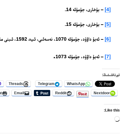
[4]
– بۇخارى، جۇمۇئە 14.
[5]
– بۇخارى، جۇمۇئە 15.
[6]
– ئەبۇ داۋۇد، جۇمۇئە 1070، نەسەئىي، ئىيد 1592، ئىبنى ماجە، سالات 1310.
.
[7]
– ئەبۇ داۋۇد، جۇمۇئە 1073
ئورتاقلىشىڭ:
Threads
Telegram
WhatsApp
nt
Email
Reddit
Nextdoor
Like this:
Loading…