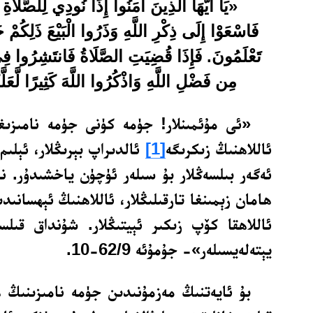
«
يَا أَيُّهَا الَّذِينَ آمَنُوا إِذَا نُودِي لِلصَّلَاة
فَاسْعَوْا إِلَى ذِكْرِ اللَّهِ وَذَرُوا الْبَيْعَ ذَلِكُمْ خ
تَعْلَمُونَ. فَإِذَا قُضِيَتِ الصَّلَاةُ فَانتَشِرُوا فِ
مِن فَضْلِ اللَّهِ وَاذْكُرُوا اللَّهَ كَثِيرًا لَّعَل
«ئى مۇئمىنلار! جۈمە كۈنى جۈمە نامىزىغا 
ئاللاھنىڭ زىكرىگە
[1]
ئالدىراپ بېرىڭلار، ئېلىم
ئەگەر بىلسەڭلار بۇ سىلەر ئۈچۈن ياخشىدۇر. نا
ھامان زېمىنغا تارقىلىڭلار، ئاللاھنىڭ ئېھسانىدى
ئاللاھقا كۆپ زىكىر ئېيتىڭلار. شۇنداق قىلسا
يېتەلەيسىلەر»- جۇمۇئە 62/9-10.
بۇ ئايەتنىڭ مەزمۇنىدىن جۈمە نامىزىنىڭ 