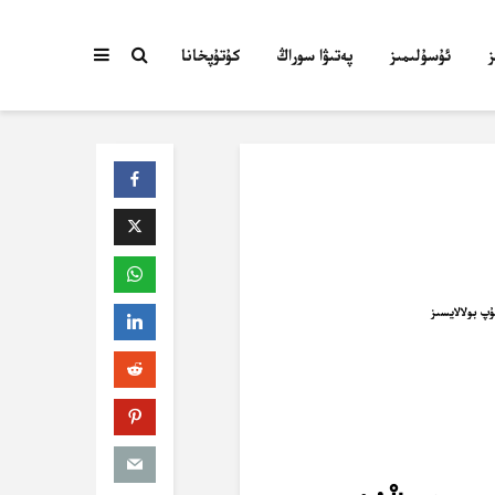
ئۇسۇلىمىز
پەتىۋا سوراڭ
كۇتۇپخانا