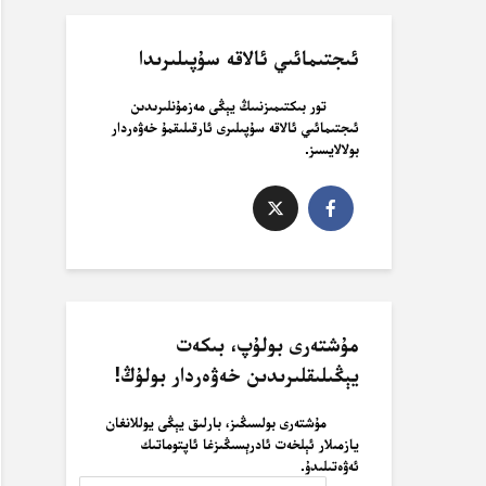
ئىجتىمائىي ئالاقە سۇپىلىرىدا
تور بىكتىمىزنىىڭ يېڭى مەزمۇنلىرىدىن
ئىجتىمائىي ئالاقە سۇپىلىرى ئارقىلىقمۇ خەۋەردار
بولالايسىز.
مۇشتەرى بولۇپ، بىكەت
يېڭىلىقلىرىدىن خەۋەردار بولۇڭ!
مۇشتەرى بولسىڭىز، بارلىق يېڭى يوللانغان
يازمىلار ئېلخەت ئادرېسىڭىزغا ئاپتوماتىك
ئەۋەتىلىدۇ.