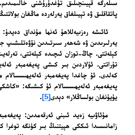
سىلەرگە قېيىنچىلىق تۇغدۇرۇشنى خالىمىدىم. 
پاتقاقلىق ۋە تېيىلغاق يەرلەردە ماڭغان بولاتتىڭ
ئائىشە رەزىيەللاھۇ ئەنھا مۇنداق دەيدۇ: ئ
يەرلىرىدىن ۋە شەھەر سىرتىدىن نۆۋەتلىشىپ جۈ
كېلەتتى. چاڭ-توزان ئىچىدە كېلەتتى، تەرلەيى
تۇراتتى. ئۇلاردىن بىر كىشى پەيغەمبەر ئەلەي
كەلدى. ئۇ چاغدا پەيغەمبەر ئەلەيھىسسالام م
پەيغەمبەر ئەلەيھىسسالام ئۇ كىشىگە: «كاشكى
يۇيۇنغان بولساڭلار» دېدى
[5]
.
مۇئاۋىيە زەيد ئىبنى ئەرقەمدىن: پەيغەمبە
زامانىسىدا ئىككى ھېيتنىڭ بىر كۈنگە توغرا ك