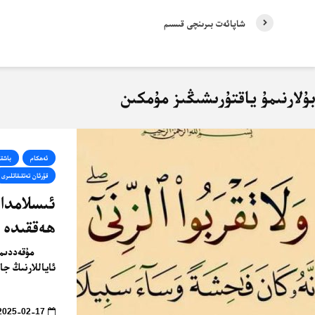
شاپائەت بىرىنچى قىسىم
ۇلارنىمۇ ياقتۇرىشىڭىز مۇمكىن
ئەھكام
باشقى
قۇرئان تەتقىقاتلىرى
ئىسلامدا
ھەققىدە 
مۇقەددىمە 
ئاياللارنىڭ جا
2025-02-17