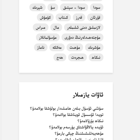
سودا
سودا - سېتىق
سۇ
شېرىك
قۇرئان
قەرز
كىتاب
كۈمۈش
لازىملىق دىنى ئىلىملەر
مال
مىراس
مۇجتەھىدلەرنىڭ دەۋرى
مۇسۇلمانلار
مۇشرىك
مۇھىت
مەككە
ناماز
نىكاھ
ھىجرەت
ھەج
ئاۋات يازمىلار
سۈنئىي ئۇسۇل بىلەن ھامىلىدار بولۇشقا بولامدۇ؟
تويدا ئۇسسۇل ئويناشقا بولامدۇ؟
نىكاھ بۇزۇلامدۇ؟
ئۆيدە يالاڭۋاشتاق يۈرسەم بولامدۇ؟
مۇھەببەتلىشىشنىڭ چېكى بارمۇ؟
قازا نامىزىمنى قاچان ئوقۇيمەن؟