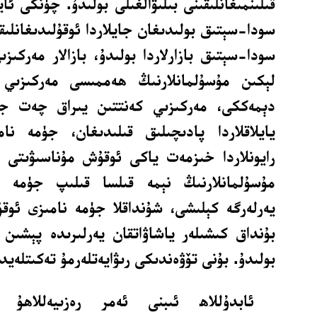
قىلىنمىغانلىقىنى بىلىۋالغىلى بولىدۇ. چۈنكى ئ
سودا-سېتىق بولىدىغان جايلاردا ئوقۇلىدىغانلىق
سودا-سېتىق بازارلاردا بولىدۇ، بازالار مەركىزى
لېكىن مۇسۇلمانلارنىڭ ھەممىسى مەركىزىي ك
دېمەككى، مەركىزىي كەنتتىن يىراق چەت جاي
يايلاقلاردا پادىچىلىق قىلىدىغان، جۈمە نام
رايونلاردا خىزمەت ياكى ئوقۇش مۇناسىۋىتى ب
مۇسۇلمانلارنىڭ نېمە قىلسا قىلىپ جۈمە نا
يەرلەرگە كېلىشى، شۇنداقلا جۈمە نامىزى ئو
بۇنداق كىشىلەر ياشاۋاتقان يەرلىرىدە پېشىن ن
بولىدۇ. بۇنى تۆۋەندىكى رىۋايەتلەرمۇ تەكىتلەيد
ئابدۇللاھ ئىبنى ئەمر رەزىيەللاھۇ ئ