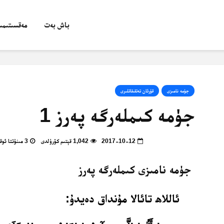
باش بەت
مەقسىتىمىز
جۈمە نامىزى
قۇرئان تەتقىقاتلىرى
جۈمە كىملەرگە پەرز 1
2017-10-12
1,042 قېتىم كۆرۈلدى
3 مىنۇتتا ئوقۇپ بولالايسىز
جۈمە نامىزى كىملەرگە پەرز
ئاللاھ تائالا مۇنداق دەيدۇ: