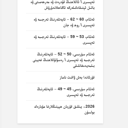
تەپسىرى \ ئاللاھنىڭ قۇدرەت ۋە مەرھەمىتى ۋە
باتىل ئېتىقادكىلەرگە ئاگاھلاندۇرۇش
ئەنئام، 60 ~ 62 – ئايەتلەرنىڭ تەرجىمە ۋە
تەپسىرى \ روھ ۋە جان
ئەنئام، 53 ~ 59 – ئايەتلەرنىڭ تەرجىمە ۋە
تەپسىرى
ئەنئام سۈرىسى، 50 ~ 52 – ئايەتلەرنىڭ
تەرجىمە ۋە تەپسىرى \ رەسۇلۇللاھنىڭ غەيبنى
بىلمەيدىغانلىقى
قۇرئاندا بەش ۋاقىت ناماز
ئەنئام سۈرىسى، 45 ~ 49 – ئايەتلەرنىڭ
تەرجىمە ۋە تەپسىرى
2026- يىللىق قۇربان ھېيتىڭلارغا مۇبارەك
بولسۇن