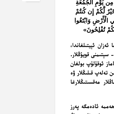
ِ مِن يَوْمِ الْجُمُعَةِ
َيْرٌ لَّكُمْ إِن كُنتُمْ
ي الْأَرْضِ وَابْتَغُوا
َّكُمْ تُفْلِحُونَ»
ئەزان ئېيتىلغاندا،
- سېتىمنى قويۇڭلار.
ماز ئوقۇلۇپ بولغان
ن تەلەپ قىلىڭلار ۋە
ڭلار مەقسىتىڭلارغا
ھەممە ئادەمگە پەرز