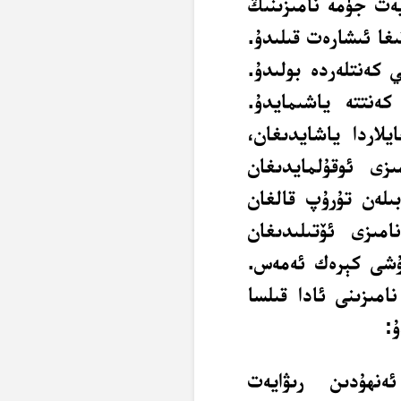
ايەت جۈمە نامىزىنىڭ
ىغا ئىشارەت قىلىدۇ.
ي كەنتلەردە بولىدۇ.
ەنتتە ياشىمايدۇ.
لاردا ياشايدىغان،
ىزى ئوقۇلمايدىغان
ىلەن تۇرۇپ قالغان
مىزى ئۆتىلىدىغان
قۇشى كېرەك ئەمەس.
امىزىنى ئادا قىلسا
ۇ:
ەنھۇدىن رىۋايەت