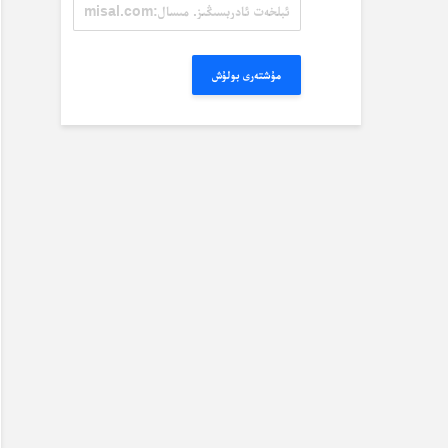
ئېلخەت
ئادرېسىڭىز.
مىسال:
misal@misal.com
مۇشتەرى بولۇش