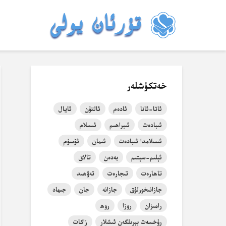
خەتكۈشلەر
ئاتا-ئانا
ئادەم
ئالتۇن
ئايال
ئىبادەت
ئىبراھىم
ئىسلام
ئىسلامدا ئىبادەت
ئىمان
ئۆسۈم
ئېلىم-سېتىم
بەدەن
تالاق
تاھارەت
تىجارەت
تەۋھىد
جازانىخورلۇق
جازانە
جان
جىھاد
رامىزان
روزا
روھ
رۇخسەت بېرىلگەن ئىشلار
زاكات