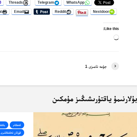
Threads
Telegram
WhatsApp
nt
Email
Reddit
Nextdoor
Like this:
Loading…
جۈمە نامىزى 1
ۇلارنىمۇ ياقتۇرىشىڭىز مۇمكىن
ئەھكام
باشقى
قۇرئان تەتقىقاتلىرى