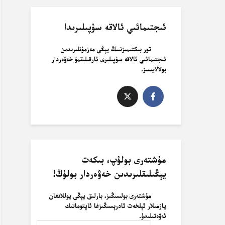
ئىجتىمائىي ئالاقە سۇپىلىرىدا
تور بىكتىمىزنىىڭ يېڭى مەزمۇنلىرىدىن
ئىجتىمائىي ئالاقە سۇپىلىرى ئارقىلىقمۇ خەۋەردار
بولالايسىز.
مۇشتەرى بولۇپ، بىكەت
يېڭىلىقلىرىدىن خەۋەردار بولۇڭ!
مۇشتەرى بولسىڭىز، بارلىق يېڭى يوللانغان
يازمىلار ئېلخەت ئادرېسىڭىزغا ئاپتوماتىك
ئەۋەتىلىدۇ.