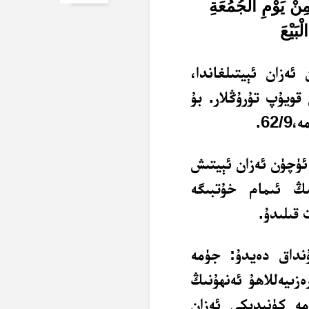
 مِنْ يَوْمِ الْجُمُعَةِ
ْبَيْعَ
ەزان ئېيتىلغاندا،
قويۇپ تۇرۇڭلار. بۇ
6.
 ئۈچۈن ئەزان ئېيتىش
ىڭ ئىمام خۇتبىگە
 قىلىدۇ.
ۇنداق دەيدۇ: جۈمە
زىيەللاھۇ ئەنھۇنىڭ
مە كۈنىدىكى ئەزان