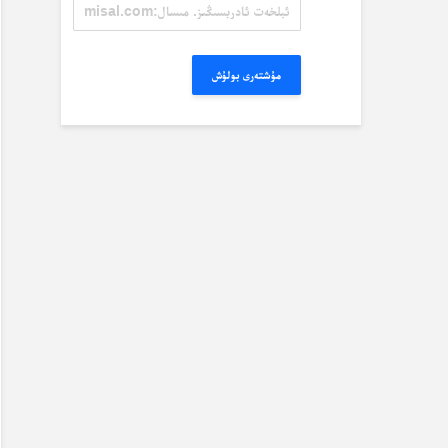
ئېلخەت
ئادرېسىڭىز.
مىسال:
misal@misal.com
مۇشتەرى بولۇش