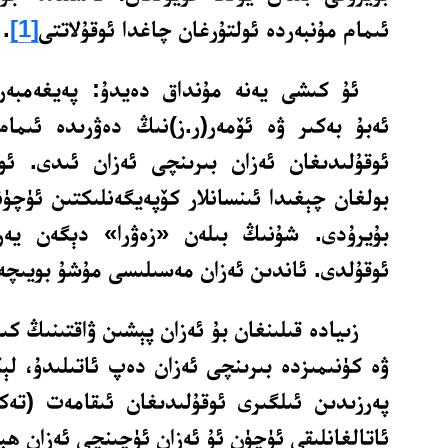
ئىمام مۇنبەردە ئولتۇرغان چاغدا ئوقۇلاتتى
[1]
.
ئۇ كىشى يەنە مۇنداق دەيدۇ: پەيغەمبەر 
ئەبۇ بەكىر ۋە ئۆمەر(ر.ز)نىڭ دەۋرىدە ئىمام
ئوقۇلىدىغان ئەزان بىرىنچى ئەزان ئىدى. ئو
بولغان چېغىدا ئىنسانلار كۆپەيگەنلىكتىن ئۈچۈن
بۇيرۇدى. شۇنىڭ بىلەن «زەۋرا» دېگەن يەر
ئوقۇلدى. ئاندىن ئەزان مەسىلىسى مۇشۇ بويىچە
زىيادە قىلىنغان بۇ ئەزان پېشىن ۋاقتىنىڭ كى
ۋە كۈنىمىزدە بىرىنچى ئەزان دەپ ئاتىلىدۇ، لې
پەرزىدىن ئىلگىرى ئوقۇلىدىغان ئىقامەت (تەك
ئاتالغانلىقى ئۈچۈن ئۇ ئەزان ئۈچىنچى ئەزان ھېس