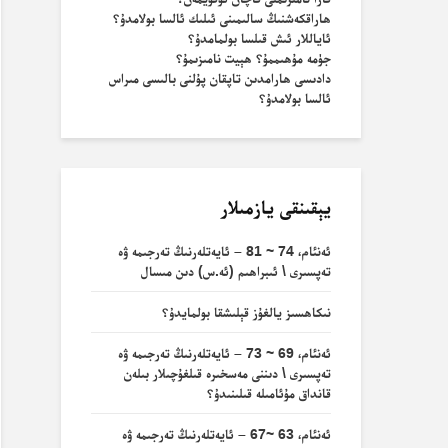
ھاراقكەشنىڭ سالىمىنى ئىلىك ئالسا بولامدۇ؟
ئاياللار ئىش قىلسا بولمامدۇ؟
جۈمە مۇھىممۇ؟ ھېيت نامىزىمۇ؟
دادىسى ھارامدىن تاپقان پۇلنى بالىسى مىراس
ئالسا بولامدۇ؟
يېقىنقى يازمىلار
ئەنئام، 74 ~ 81 – ئايەتلەرنىڭ تەرجىمە ۋە
تەپسىرى \ ئىبراھىم (ئە.س) دىن مىسال
نىكاھسىز يالغۇز قېلىشقا بولمايدۇ؟
ئەنئام، 69 ~ 73 – ئايەتلەرنىڭ تەرجىمە ۋە
تەپسىرى \ دىننى مەسخىرە قىلغۇچىلار بىلەن
قانداق مۇئامىلە قىلىنىدۇ؟
ئەنئام، 63 ~67 – ئايەتلەرنىڭ تەرجىمە ۋە