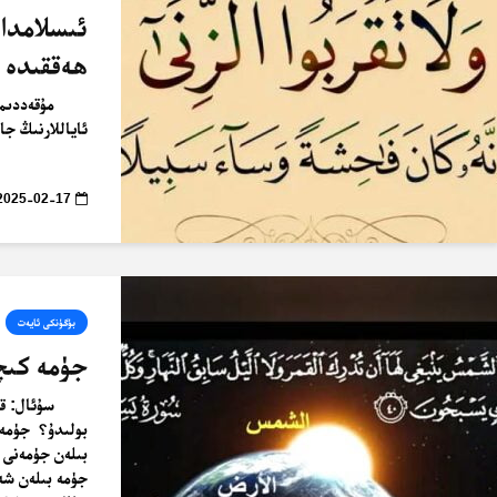
ئىسلامدا
ھەققىدە 
مۇقەددىمە 
ئاياللارنىڭ جا
2025-02-17
بۈگۈنكى ئايەت
جۈمە كىچ
سۇئال: ق
بولىدۇ؟ جۈمە 
بىلەن جۈمەنى 
جۈمە بىلەن شە