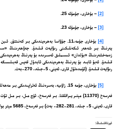
[2]
– بۇخارى، جۇمۇئە 25.
[3]
– بۇخارى، جۇمۇئە 23.
[4]
بۇخارى جۈمە،11. جۇۋاسا بەھرەيندىكى بىر كەنىتتۇر
يەرنىڭ بىر شەھەر ئىكەنلىكىنى رىۋايەت قىلىدۇ. جەۋھەرىنىڭ «سى
زەمەخشەرىنىڭ «بۇلدان» ئىسىملىق ئەسىرىدە بۇ يەرنىڭ بەھرەيدىكى بى
قىلىدۇ. ئەبۇ ئابىد بۇ يەرنىڭ بەھرەيندىكى ئابدۇل قەيس قەبىلىسىگە 
رىۋايەت قىلىدۇ. (ئۇمدەتۇل قارى، ئەينى، 5-جىلد، 270-بەت.
[5]
بۇخارى، جۈمە 15. زاۋىيە، بەسرەنىڭ ئەتراپىدىكى بى
فەرسەخ (11370) مېتىر يىراقلقتا. بىر فەرسەخ، ئۈچ مىل، بىر مى
قارى، ئەينى، 5- جىلد، 281-282- بەت) بىر فەرسەخ، 5685 مېتر بولىد
ئورتاقلىشىڭ: