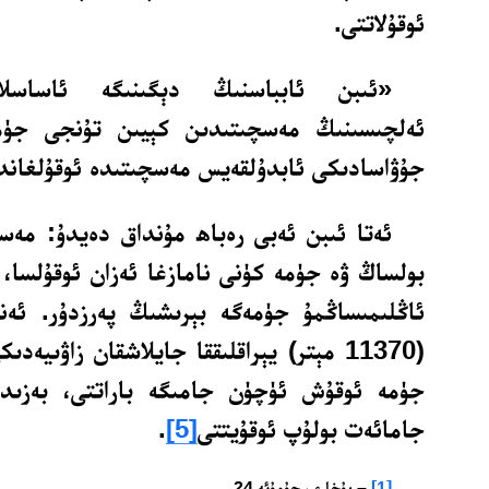
ئوقۇلاتتى.
«ئىبن ئابباسنىڭ دېگىنىگە ئاساسلانغ
ئەلچىسىنىڭ مەسچىتىدىن كېيىن تۇنجى جۈم
جۇۋاسادىكى ئابدۇلقەيس مەسچىتىدە ئوقۇلغاند
ئەتا ئىبن ئەبى رەباھ مۇنداق دەيدۇ: مەسچ
بولساڭ ۋە جۈمە كۈنى نامازغا ئەزان ئوقۇلسا، ئ
ئاڭلىمىساڭمۇ جۈمەگە بېرىشىڭ پەرزدۇر. ئە
(11370 مېتر) يېراقلىققا جايلاشقان زاۋىيە
جۈمە ئوقۇش ئۈچۈن جامىگە باراتتى، بەزىدە
جامائەت بولۇپ ئوقۇيتتى
[5]
.
[1]
– بۇخارى، جۇمۇئە 24.