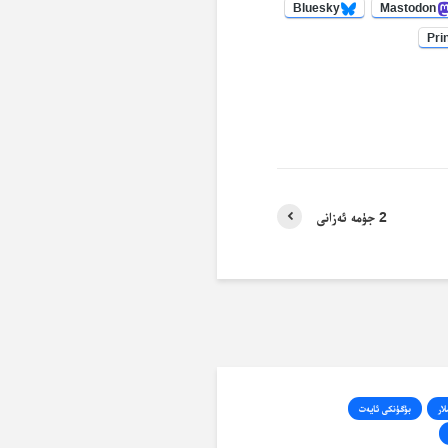
Bluesky
Mastodon
Pri
2 جۈمە ئەزانى
لار
بۈگۈنكى ئايەت