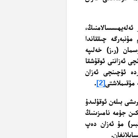
ئەلەيھىسسالامنىڭ،
 مۇنبەرگە چىققاندا
سمان (ر.ز) خەلىپە
چى ئەزاننى ئوقۇشقا
دە ئۈچىنچى ئەزان
 مۇقىملاشتى
[2]
.
رىشى بىلەن ئوقۇلىدۇ
كىن جۈمە نامىزىنىڭ
بىر) مۇ ئەزان دەپ
ابلانغان.