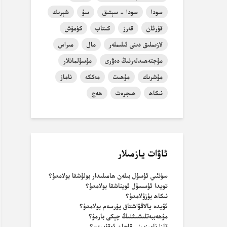
سودا
سودا - سېتىق
سۇ
شېرىك
قۇرئان
قەرز
كىتاب
كۈمۈش
لازىملىق دىنى ئىلىملەر
مال
مىراس
مۇجتەھىدلەرنىڭ دەۋرى
مۇسۇلمانلار
مۇشرىك
مۇھىت
مەككە
ناماز
نىكاھ
ھىجرەت
ھەج
ئاۋات يازمىلار
سۈنئىي ئۇسۇل بىلەن ھامىلىدار بولۇشقا بولامدۇ؟
تويدا ئۇسسۇل ئويناشقا بولامدۇ؟
نىكاھ بۇزۇلامدۇ؟
ئۆيدە يالاڭۋاشتاق يۈرسەم بولامدۇ؟
مۇھەببەتلىشىشنىڭ چېكى بارمۇ؟
قازا نامىزىمنى قاچان ئوقۇيمەن؟