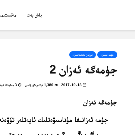
باش بەت
مەقسىتىمىز
جۈمە نامىزى
قۇرئان تەتقىقاتلىرى
جۈمەگە ئەزان 2
2017-10-18
1,380 قېتىم كۆرۈلدى
3 مىنۇتتا ئوقۇپ بولالايسىز
جۈمەگە ئەزان
جۈمە ئەزانىغا مۇناسىۋەتلىك ئايەتلەر تۆۋ