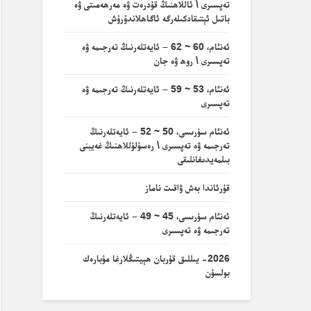
تەپسىرى \ ئاللاھنىڭ قۇدرەت ۋە مەرھەمىتى ۋە
باتىل ئېتىقادكىلەرگە ئاگاھلاندۇرۇش
ئەنئام، 60 ~ 62 – ئايەتلەرنىڭ تەرجىمە ۋە
تەپسىرى \ روھ ۋە جان
ئەنئام، 53 ~ 59 – ئايەتلەرنىڭ تەرجىمە ۋە
تەپسىرى
ئەنئام سۈرىسى، 50 ~ 52 – ئايەتلەرنىڭ
تەرجىمە ۋە تەپسىرى \ رەسۇلۇللاھنىڭ غەيبنى
بىلمەيدىغانلىقى
قۇرئاندا بەش ۋاقىت ناماز
ئەنئام سۈرىسى، 45 ~ 49 – ئايەتلەرنىڭ
تەرجىمە ۋە تەپسىرى
2026- يىللىق قۇربان ھېيتىڭلارغا مۇبارەك
بولسۇن