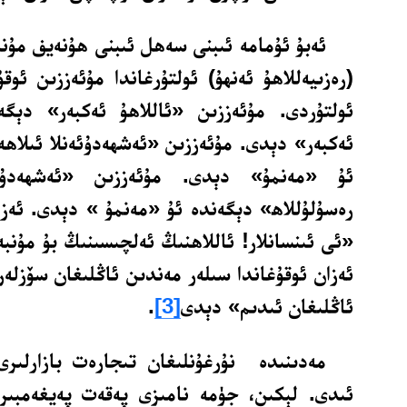
ئەبۇ ئۇمامە ئىبنى سەھل ئىبنى ھۇنەيف مۇند
(رەزىيەللاھۇ ئەنھۇ) ئولتۇرغاندا مۇئەززىن ئوق
ئولتۇردى. مۇئەززىن «ئاللاھۇ ئەكبەر» دېگە
ئەكبەر» دېدى. مۇئەززىن «ئەشھەدۇئەنلا ئىلاھە 
ئۇ «مەنمۇ» دېدى. مۇئەززىن «ئەشھەدۇئ
رەسۇلۇللاھ» دېگەندە ئۇ «مەنمۇ » دېدى. ئەزان
«ئى ئىنسانلار! ئاللاھنىڭ ئەلچىسىنىڭ بۇ مۇنبە
ئەزان ئوقۇغاندا سىلەر مەندىن ئاڭلىغان سۆزلەرن
ئاڭلىغان ئىدىم» دېدى
[3]
.
مەدىنىدە نۇرغۇنلىغان تىجارەت بازارلىرى
ئىدى. لېكىن، جۈمە نامىزى پەقەت پەيغەمبىر