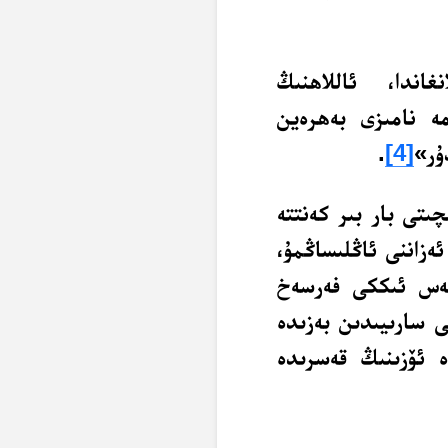
اندا، ئاللاھنىڭ
ە نامىزى بەھرەين
ۇر»
[4]
.
ىتى بار بىر كەنتتە
ەزاننى ئاڭلىساڭمۇ،
نەس ئىككى فەرسەخ
دىكى سارىيىدىن بەزىدە
 ئۆزىنىڭ قەسرىدە