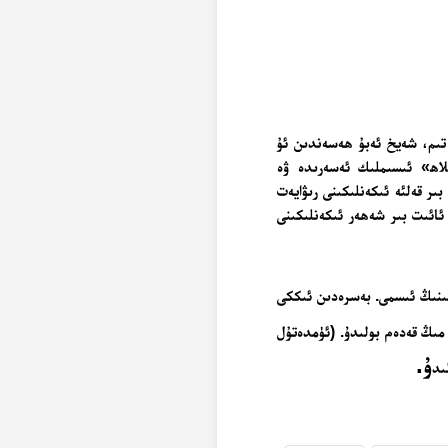
. ئىبن تىم، شەيخ ئەبۇ ھەسەندىن ئۇ
لاھ» ئىسىملىك ئەسەرىدە ۋە
ر قەلئە ئىكەنلىكىنى رىۋايەت
ئائىت بىر شەھەر ئىكەنلىكىنى
ر مەھەللىنىڭ ئىسمى. بەسرەدىن ئىككى
ل تۆت مىڭ قەدەم بولىدۇ. (ئۈمدەتۇل
ۇ.