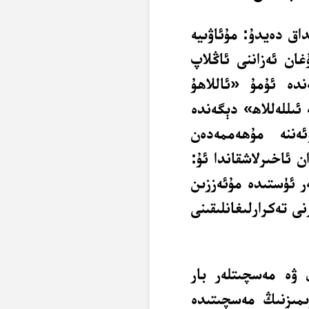
اق دەيدۇ: مۇئاۋىيە
ۇغان ئەزاننى ئاڭلاپ
ندە ئۇمۇ «ئاللاھۇ
ئىللەللاھ» دېگەندە
ەننە مۇھەممەدەن
 ئاخىرلاشقاندا ئۇ:
ر ئۈستىدە مۇئەززىن
ى تەكرارلىغانلىقىنى
 ۋە مەسچىتلەر بار
ىمىزنىڭ مەسچىتىدە