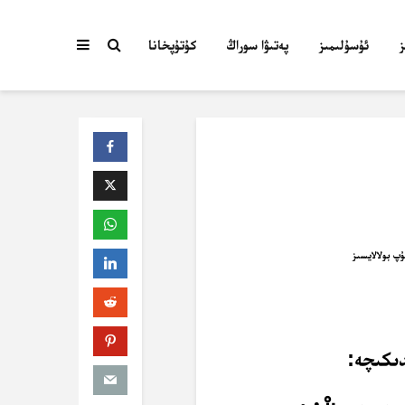
ئۇسۇلىمىز
پەتىۋا سوراڭ
كۇتۇپخانا
ەندىكىچە: