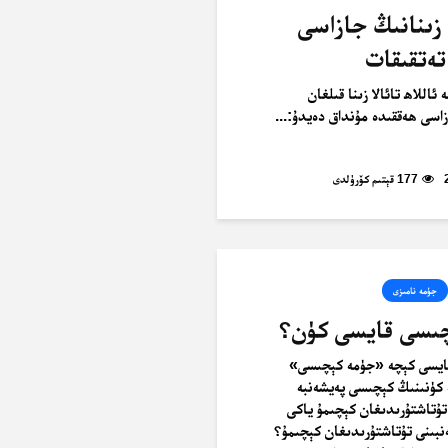
 زىنانىڭ جازاسى
تەتقىقات
ئاللاھ تائالا زىنا قىلغان
زاسى ھەققىدە مۇنداق دەيدۇ:...
177 قېتىم كۆرۈلدى
جۈمە نامىزى
ىسى قايسى كۈن؟
ايسى كېچە «جۈمە كېچىسى»
كۈنىنىڭ كېچىسى پەيشەنبە
تۇتاشتۇرىدىغان كېچىمۇ ياكى
نبىنى تۇتاشتۇرىدىغان كېچىمۇ؟