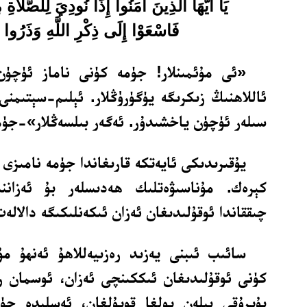
يَا أَيُّهَا الَّذِينَ آَمَنُوا إِذَا نُودِيَ لِلصَّلَاةِ
فَاسْعَوْا إِلَى ذِكْرِ اللَّهِ وَذَرُوا ال
«ئى مۇئمىنلار! جۈمە كۈنى ناماز ئۈچۈن ئ
ئاللاھنىڭ زىكرىگە يۈگۈرۈڭلار. ئېلىم-سېتىمنى 
سىلەر ئۈچۈن ياخشىدۇر. ئەگەر بىلسەڭلار»-جۈمە،2/9
يۇقىرىدىكى ئايەتكە قارىغاندا جۈمە نامىزى
كېرەك. مۇناسىۋەتلىك ھەدىسلەر بۇ ئەزانن
چىققاندا ئوقۇلىدىغان ئەزان ئىكەنلىكىگە دالالەت
سائىب ئىبنى يەزىد رەزىيەللاھۇ ئەنھۇ م
كۈنى ئوقۇلىدىغان ئىككىنچى ئەزان، ئوسمان رە
بۇيرۇقى بىلەن يولغا قويۇلغان، ئەسلىدە جۈ