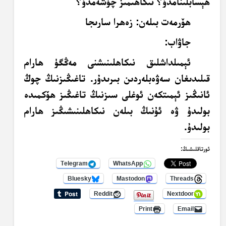
ھېسابلىنامدۇ؟ نىكاھىمىز چۈشەمدۇ؟
ھۆرمەت بىلەن: زەھرا سارىجا
جاۋاب:
ئېمىلداشلىق نىكاھلىنىشنى مەڭگۈ ھارام
قىلىدىغان سەۋەبلەردىن بىرىدۇر. تاغىڭىزنىڭ چوڭ
ئانىڭىز ئېمىتكەن ئوغلى سىزنىڭ تاغىڭىز ھۆكمىدە
بولىدۇ ۋە ئۇنىڭ بىلەن نىكاھلىنىشىڭىز ھارام
بولىدۇ.
ئورتاقلىشىڭ:
Telegram
WhatsApp
Bluesky
Mastodon
Threads
Reddit
Nextdoor
Print
Email