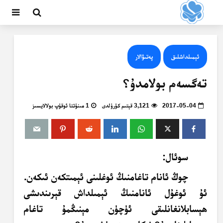
ئېمىلداشلىق
پەتىۋالار
تەگسەم بولامدۇ؟
2017-05-04
3,121 قېتىم كۆرۈلدى
1 مىنۇتتا ئوقۇپ بولالايسىز
سوئال:
چوڭ ئانام تاغامنىڭ ئوغلىنى ئېمىتكەن ئىكەن.
ئۇ ئوغۇل ئانامنىڭ ئېمىلداش قېرىندىشى
ھېسابلانغانلىقى ئۈچۈن مېنىڭمۇ تاغام