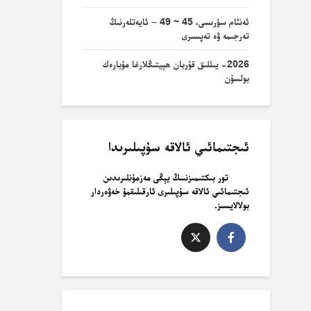
ئەنئام سۈرىسى، 45 ~ 49 – ئايەتلەرنىڭ
تەرجىمە ۋە تەپسىرى
2026- يىللىق قۇربان ھېيتىڭلارغا مۇبارەك
بولسۇن
ئىجتىمائىي ئالاقە سۇپىلىرىدا
تور بىكتىمىزنىىڭ يېڭى مەزمۇنلىرىدىن
ئىجتىمائىي ئالاقە سۇپىلىرى ئارقىلىقمۇ خەۋەردار
بولالايسىز.