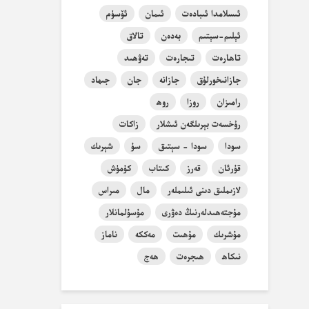
ئىسلامدا ئىبادەت
ئىمان
ئۆسۈم
ئېلىم-سېتىم
بەدەن
تالاق
تاھارەت
تىجارەت
تەۋھىد
جازانىخورلۇق
جازانە
جان
جىھاد
رامىزان
روزا
روھ
رۇخسەت بېرىلگەن ئىشلار
زاكات
سودا
سودا - سېتىق
سۇ
شېرىك
قۇرئان
قەرز
كىتاب
كۈمۈش
لازىملىق دىنى ئىلىملەر
مال
مىراس
مۇجتەھىدلەرنىڭ دەۋرى
مۇسۇلمانلار
مۇشرىك
مۇھىت
مەككە
ناماز
نىكاھ
ھىجرەت
ھەج