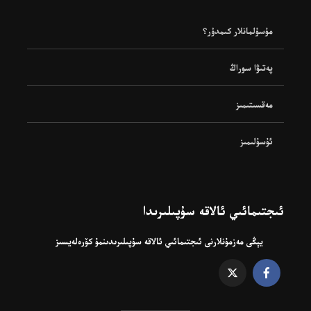
مۇسۇلمانلار كىمدۇر؟
پەتىۋا سوراڭ
مەقسىتىمىز
ئۇسۇلىمىز
ئىجتىمائىي ئالاقە سۇپىلىرىدا
يېڭى مەزمۇنلارنى ئىجتىمائىي ئالاقە سۇپىلىرىدىنمۇ كۆرەلەيسىز