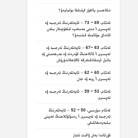
نىكاھسىز يالغۇز قېلىشقا بولمايدۇ؟
ئەنئام، 69 ~ 73 – ئايەتلەرنىڭ تەرجىمە ۋە
تەپسىرى \ دىننى مەسخىرە قىلغۇچىلار بىلەن
قانداق مۇئامىلە قىلىنىدۇ؟
ئەنئام، 63 ~67 – ئايەتلەرنىڭ تەرجىمە ۋە
تەپسىرى \ ئاللاھنىڭ قۇدرەت ۋە مەرھەمىتى ۋە
باتىل ئېتىقادكىلەرگە ئاگاھلاندۇرۇش
ئەنئام، 60 ~ 62 – ئايەتلەرنىڭ تەرجىمە ۋە
تەپسىرى \ روھ ۋە جان
ئەنئام، 53 ~ 59 – ئايەتلەرنىڭ تەرجىمە ۋە
تەپسىرى
ئەنئام سۈرىسى، 50 ~ 52 – ئايەتلەرنىڭ
تەرجىمە ۋە تەپسىرى \ رەسۇلۇللاھنىڭ غەيبنى
بىلمەيدىغانلىقى
قۇرئاندا بەش ۋاقىت ناماز