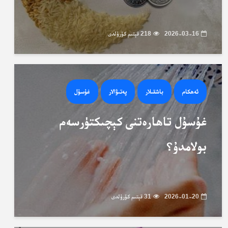
2026-03-16
218 قېتىم كۆرۈلدى
ئەھكام
باشقىلار
پەتىۋالار
غۇسۇل
غۇسۇل تاھارەتنى كېچىكتۈرسەم
بولامدۇ؟
2026-01-20
31 قېتىم كۆرۈلدى