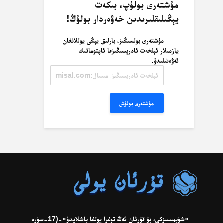
مۇشتەرى بولۇپ، بىكەت
يېڭىلىقلىرىدىن خەۋەردار بولۇڭ!
مۇشتەرى بولسىڭىز، بارلىق يېڭى يوللانغان
يازمىلار ئېلخەت ئادرېسىڭىزغا ئاپتوماتىك
ئەۋەتىلىدۇ.
ئېلخەت
ئادرېسىڭىز.
مىسال:
misal@misal.com
مۇشتەرى بولۇش
«شۈبھىسىزكى، بۇ قۇرئان ئەڭ توغرا يولغا باشلايدۇ»-(17-سۈرە