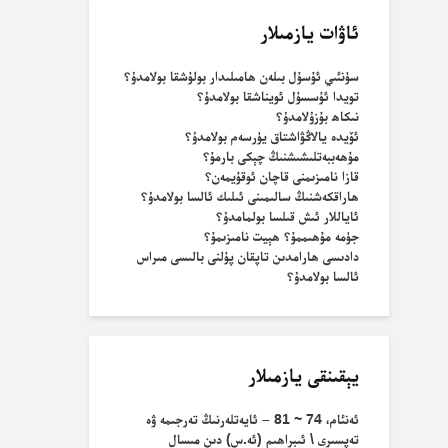
ئاۋات يازمىلار
سۈنئىي ئۇسۇل بىلەن ھامىلىدار بولۇشقا بولامدۇ؟
تويدا ئۇسسۇل ئويناشقا بولامدۇ؟
نىكاھ بۇزۇلامدۇ؟
ئۆيدە يالاڭۋاشتاق يۈرسەم بولامدۇ؟
مۇھەببەتلىشىشنىڭ چېكى بارمۇ؟
قازا نامىزىمنى قاچان ئوقۇيمەن؟
ھاراقكەشنىڭ سالىمىنى ئىلىك ئالسا بولامدۇ؟
ئاياللار ئىش قىلسا بولمامدۇ؟
جۈمە مۇھىممۇ؟ ھېيت نامىزىمۇ؟
دادىسى ھارامدىن تاپقان پۇلنى بالىسى مىراس
ئالسا بولامدۇ؟
يېقىنقى يازمىلار
ئەنئام، 74 ~ 81 – ئايەتلەرنىڭ تەرجىمە ۋە
تەپسىرى \ ئىبراھىم (ئە.س) دىن مىسال