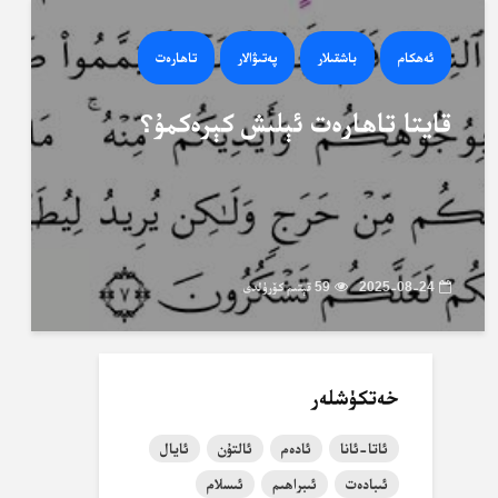
ئەھكام
باشقىلار
پەتىۋالار
تاھارەت
قايتا تاھارەت ئېلىش كېرەكمۇ؟
2025-08-24
59 قېتىم كۆرۈلدى
خەتكۈشلەر
ئاتا-ئانا
ئادەم
ئالتۇن
ئايال
ئىبادەت
ئىبراھىم
ئىسلام