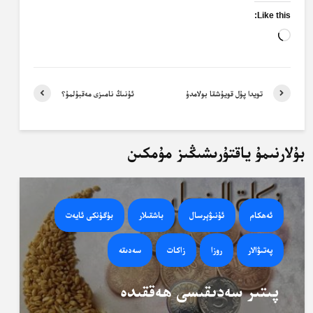
Like this:
Loading…
تويدا پۇل قويۇشقا بولامدۇ
ئۇنىڭ نامىزى مەقبۇلمۇ؟
بۇلارنىمۇ ياقتۇرىشىڭىز مۇمكىن
ئەھكام
ئۇنىۋېرسال
باشقىلار
بۈگۈنكى ئايەت
پەتىۋالار
روزا
زاكات
سەدىقە
پىتىر سەدىقىسى ھەققىدە