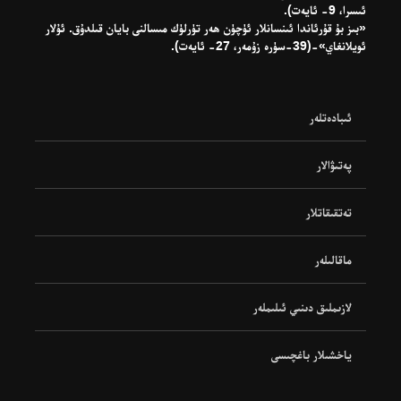
ئىسرا، 9- ئايەت).
«بىز بۇ قۇرئاندا ئىنسانلار ئۈچۈن ھەر تۈرلۈك مىسالنى بايان قىلدۇق. ئۇلار
ئويلانغاي»-(39-سۈرە زۇمەر، 27- ئايەت).
ئىبادەتلەر
پەتىۋالار
تەتقىقاتلار
ماقالىلەر
لازىملىق دىنىي ئىلىملەر
ياخشىلار باغچىسى