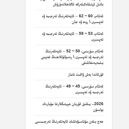
باتىل ئېتىقادكىلەرگە ئاگاھلاندۇرۇش
ئەنئام، 60 ~ 62 – ئايەتلەرنىڭ تەرجىمە ۋە
تەپسىرى \ روھ ۋە جان
ئەنئام، 53 ~ 59 – ئايەتلەرنىڭ تەرجىمە ۋە
تەپسىرى
ئەنئام سۈرىسى، 50 ~ 52 – ئايەتلەرنىڭ
تەرجىمە ۋە تەپسىرى \ رەسۇلۇللاھنىڭ غەيبنى
بىلمەيدىغانلىقى
قۇرئاندا بەش ۋاقىت ناماز
ئەنئام سۈرىسى، 45 ~ 49 – ئايەتلەرنىڭ
تەرجىمە ۋە تەپسىرى
2026- يىللىق قۇربان ھېيتىڭلارغا مۇبارەك
بولسۇن
ھەج بىلەن مۇناسىۋەتلىك ئايەتلەرنىڭ تەرجىمىسى