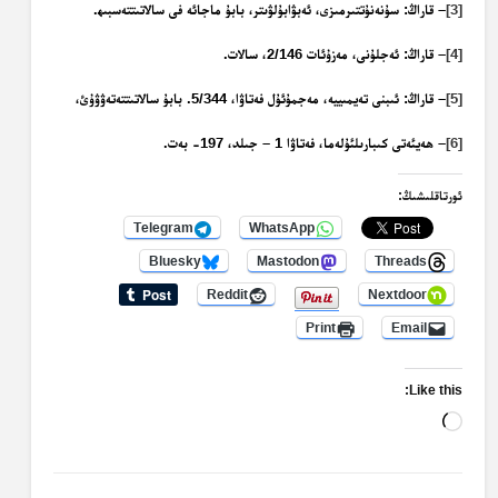
[3]
– قاراڭ: سۇنەنۇتتىرمىزى، ئەبۋابۇلۋىتر، بابۇ ماجائە فى سالاتىتتەسبىھ.
[4]
– قاراڭ: ئەجلۇنى،
مەزۇئات
2/146، سالات.
[5]
– قاراڭ: ئىبنى تەيمىييە،
مەجمۇئۇل فەتاۋا
، 5/344. بابۇ سالاتىتتەتەۋۋۇئ،
[6]
– ھەيئەتى كىبارىلئۇلەما، فەتاۋا 1 – جىلد، 197- بەت.
ئورتاقلىشىڭ:
Telegram
WhatsApp
Bluesky
Mastodon
Threads
Reddit
Nextdoor
Print
Email
Like this:
Loading…