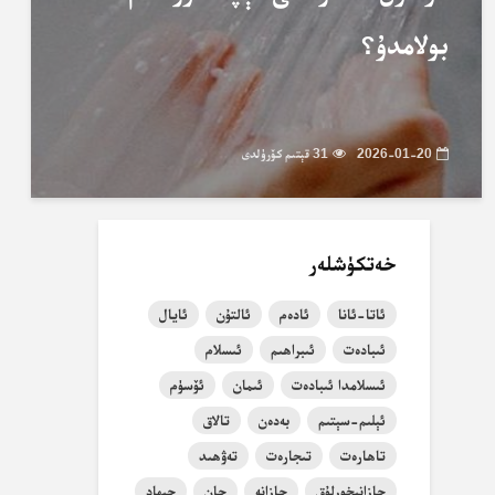
بولامدۇ؟
2026-01-20
31 قېتىم كۆرۈلدى
خەتكۈشلەر
ئاتا-ئانا
ئادەم
ئالتۇن
ئايال
ئىبادەت
ئىبراھىم
ئىسلام
ئىسلامدا ئىبادەت
ئىمان
ئۆسۈم
ئېلىم-سېتىم
بەدەن
تالاق
تاھارەت
تىجارەت
تەۋھىد
جازانىخورلۇق
جازانە
جان
جىھاد