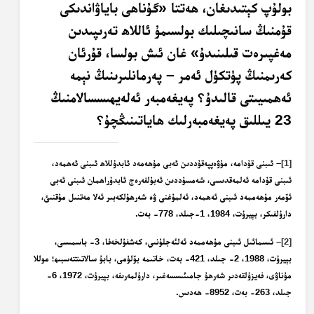
بولۇپ كېتىدىغان، ھەتتا «گۇناھى باياۋاندىكى
قۇمنىڭ سانىچىلىك بولسىمۇ ئاللاھ تەرىپىدىن
مەغپىرەت قىلىنىدۇ» غان ئىش بولسا، قۇرئان
كەرىمنىڭ پۈتكۈل ئەمر – پەرمانلىرىنىڭ نېمە
ئەھمىيىتى قالىدۇ؟ پەيغەمبەر ئەلەيھىسسالامنىڭ
23 يىللىق پەيغەمبەرلىك ھاياتىنىڭچۇ؟
[1]
– ئىبنى قۇدامە، مۇۋەپپەقۇددىن ئەبى مۇھەمەد ئابدۇللاھ ئىبنى ئەھمەد،
ئىبنى قۇدامە ئەلمەقدىسى، شەمسۇددىن ئەبۇلفەرەج ئابدۇراھمان ئىبنى ئەبى
ئۆمەر مۇھەممەد ئىبنى ئەھمەد
، ئەلمۇغنى ۋە شەرھۇلكەبىر ئەلا مەتنىل مۇقنىئ
،
دارۇلفىكر، بېيرۇت، 1984، 1-جىلد، 778- بەت.
[2]
– ئىسمائىل ئىبنى مۇھەممەد ئەلئەجلۇنىي،
كەشفۇلخەفا
، 3- باسمىسى،
بېيرۇت، 1988، 2- جىلد، 421- بەت، خاتىمە بۆلۈمى، بابۇ سالاتىتتەسبىھ؛ موللا
مۇناۋى،
فەيزۇلقەدىر شەرھۇ جامىئىسسەغىر
، دارۇلمەرىفە، بېيرۇت، 1972، 6-
جىلد، 263- بەت، 8952- ھەدىس.