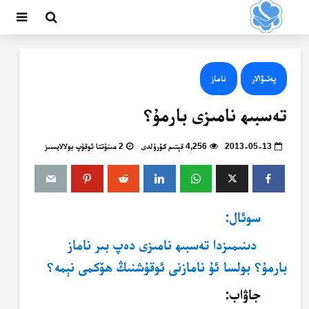
پەتىۋالار
ناماز
تەسبىھ نامىزى بارمۇ؟
2013-05-13
4,256 قېتىم كۆرۈلدى
2 مىنۇتتا ئوقۇپ بولالايسىز
سوئال:
دىنىمىزدا تەسبىھ نامىزى دەپ بىر ناماز
بارمۇ؟ بولسا ئۇ نامازنى ئوقۇشنىڭ ھۆكمى نېمە؟
جاۋاب: