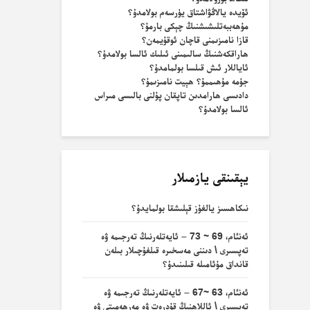
ئۆيدە يالاڭۋاشتاق يۈرسەم بولامدۇ؟
مۇھەببەتلىشىشنىڭ چېكى بارمۇ؟
قازا نامىزىمنى قاچان ئوقۇيمەن؟
ھاراقكەشنىڭ سالىمىنى ئىلىك ئالسا بولامدۇ؟
ئاياللار ئىش قىلسا بولمامدۇ؟
جۈمە مۇھىممۇ؟ ھېيت نامىزىمۇ؟
دادىسى ھارامدىن تاپقان پۇلنى بالىسى مىراس
ئالسا بولامدۇ؟
يېقىنقى يازمىلار
نىكاھسىز يالغۇز قېلىشقا بولمايدۇ؟
ئەنئام، 69 ~ 73 – ئايەتلەرنىڭ تەرجىمە ۋە
تەپسىرى \ دىننى مەسخىرە قىلغۇچىلار بىلەن
قانداق مۇئامىلە قىلىنىدۇ؟
ئەنئام، 63 ~67 – ئايەتلەرنىڭ تەرجىمە ۋە
تەپسىرى \ ئاللاھنىڭ قۇدرەت ۋە مەرھەمىتى ۋە