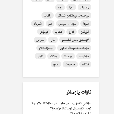
رامىزان
روزا
روھ
رۇخسەت بېرىلگەن ئىشلار
زاكات
سودا
سودا - سېتىق
سۇ
شېرىك
قۇرئان
قەرز
كىتاب
كۈمۈش
لازىملىق دىنى ئىلىملەر
مال
مىراس
مۇجتەھىدلەرنىڭ دەۋرى
مۇسۇلمانلار
مۇشرىك
مۇھىت
مەككە
ناماز
نىكاھ
ھىجرەت
ھەج
ئاۋات يازمىلار
سۈنئىي ئۇسۇل بىلەن ھامىلىدار بولۇشقا بولامدۇ؟
تويدا ئۇسسۇل ئويناشقا بولامدۇ؟
نىكاھ بۇزۇلامدۇ؟