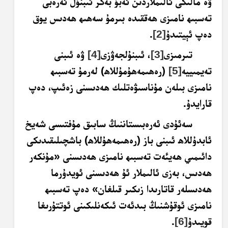
ۋە مالىكى ئالىملاردىن ئەبۇ بەكر ئىبنۇل ئەرەبى
تەسبىھ نامىزى ھەققىدە بىرمۇ سەھىھ ھەدىس يوق
دەپ ئېيتىدۇ
[2]
.
تىرمىزى
[3]
، ئىبنۇلجەۋزى
[4]
ۋە ئىبنى
تەيمىييە
[5]
(رەھىمەھۇمۇللاھ) لەرمۇ تەسبىھ
نامىزى بىلەن مۇناسىۋەتلىك ھەدىسنى زەئىپ، دەپ
قارايدۇ.
سەئۇدى ئەرەبىستاننىڭ سابىق مۇفتىسى شەيخ
ئابدۇللاھ ئىبنى باز (رەھىمەھۇللاھ) باشچىلىقىدىكى
دائىمىي ھەيئەت تەسبىھ نامىزى ھەدىسنى «مۇنكەر
ھەدىس، بەزى ئالىملار ئۇ ھەدىسنى ئويدۇرما
ھەدىسلەر قاتارىدا زىكىر قىلغان» دەپ تەسبىھ
نامىزى ئوقۇشنىڭ بىدئەت ئىكەنلىكىنى ئوتتۇرىغا
قويىدۇ
[6]
.