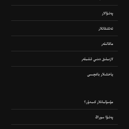
پەتىۋالار
تەتقىقاتلار
ماقالىلەر
لازىملىق دىنىي ئىلىملەر
ياخشىلار باغچىسى
مۇسۇلمانلار كىمدۇر؟
پەتىۋا سوراڭ