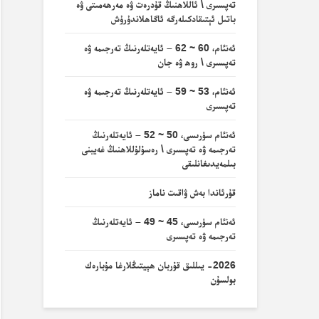
تەپسىرى \ ئاللاھنىڭ قۇدرەت ۋە مەرھەمىتى ۋە
باتىل ئېتىقادكىلەرگە ئاگاھلاندۇرۇش
ئەنئام، 60 ~ 62 – ئايەتلەرنىڭ تەرجىمە ۋە
تەپسىرى \ روھ ۋە جان
ئەنئام، 53 ~ 59 – ئايەتلەرنىڭ تەرجىمە ۋە
تەپسىرى
ئەنئام سۈرىسى، 50 ~ 52 – ئايەتلەرنىڭ
تەرجىمە ۋە تەپسىرى \ رەسۇلۇللاھنىڭ غەيبنى
بىلمەيدىغانلىقى
قۇرئاندا بەش ۋاقىت ناماز
ئەنئام سۈرىسى، 45 ~ 49 – ئايەتلەرنىڭ
تەرجىمە ۋە تەپسىرى
2026- يىللىق قۇربان ھېيتىڭلارغا مۇبارەك
بولسۇن