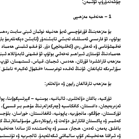
چۈشەندۈرۈپ ئۆتىمەن:
1 – ھەنەفىيە مەزھىپى
بولۇپ، ئۇ فارىسىي ئەسىللىك تەبىئىي تابىئىندۇر (تابىئىن دېگەنلەرمۇ بار)
فەقىھشۇناسى ۋە ئەھلى رەي (ئەقلىيەتچى) دۇر. ئۇ فىقىھ ئىلمىنى ھەمماد
ھەممادنىڭ ئۇستازى ئىبراھىم نەخەئىي بولۇپ ئۇ فىقىھنى ئابدۇللاھ ئىبن
مەزھەب قاراشلىردا قۇرئان، ھەدىس، ئىجمائ، قىياس، ئىستىھسان، ئۆرپ
سۆزلىرىگە تايانغان. ئۇنىڭ ئەقىدە توغرىسىدا «فىقھۇل ئەكبەر» ناملىق كىت
بۇ مەزھەب تارقالغان رايون ۋە دۆلەتلەر:
تۈركىيە، بالقان دۆلەتلىرى، ئالبانىيە، بوسنىيە – گېرتسېگوۋىنا، پول
ئەزەربەيجان، داغىستان، كافكاسىيە (چەركەزلەرنىڭ مۇھىم بىر قىسمى)، قاز
تۈركىستان، جۇڭگو، مانجۇرىيە، ياپونىيە، ئافغانىستان، خوراسان، بلۈجى
كەشمىر ۋە پاكىستان قاتارلىق دۆلەت ۋە رايونلاردىكى مۇسۇلمانلارنىڭ 
باغلىق. يەمەن، ئەدەن، ھىجاز، مىسىر ۋە پەلەستىندە ئاز ساندا ھەنەفىيە
ۋە ئىراقتا ھەنەفىيىلەر كۆپ سالماقنى ئىگەللەيدۇ. ئالجىرىيە ۋە تۇنىستىم