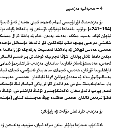
4 – ھەنبەلىيە مەزھىپى
بۇ مەزھەبنىڭ قۇرغۇچىسى ئىمام ئەھمەد ئىبنى ھەنبەل ئەبۇ ئابدۇل
(164~241ھ) بولۇپ، باغداتتا توغۇلۇپ ئۆسكەن ۋە باغداتتا ۋاپات 
ئۈچۈن كۇفە، بەسرە، مەككە، مەدىنە، يەمەن، شام ۋە باشقا ئارال مەملىكەت
شافىئىي مەزھىبى بويىچە فىقىھ ئۆگەنگەن. ئۆز ئالدىغا مۇستەقىل مۇجتەھ
ھەدىس، ھەدىس توپلاش ۋە يادلاشقا ئەھمىيەت بەرگەچكە ئۆز زامانىدا 
دېگەن نامغا نائىل بولغان. شۇڭا تەبەرىيگە ئوخشاش بىر قىسىم ئالىملار ئ
ئەمەس، ھەدىسشۇناسلار قاتارىدا سانىغان. مەزھەب قاراشلىرىمۇ ئىمامى 
قاراشلىرىدا قۇرئان، ھەدىس، ئىجمائ، ساھابىلار فەتىۋاسى، ئىجائ، قىي
مەسالىھۇلمۇرسەلە ۋە سەددۇززەرائىئ لارغا تايانغان. ھەدىسنى ھەممىدى
بار. ساھابىلەرنىڭ سۆزىنى ھەرقانداق قاراش ياكى قىياسلارنىڭ ئۈستىگە ق
ئەسەر يېزىپ قالدۇرمىغان. ئەگەشكۈچىلىرى ئۇنىڭ قاراشلىرىنى، ئۇنىڭ 
فەتىۋالىرىدىن ئالغان. ھەدىس ھەققىدە چوڭ ھەجىملىك كىتابى (مۇسنەد) 
بۇ مەزھەب تارقالغان دۆلەت ۋە رايۇنلار:
ئەڭ كۆپ ھىجازدا بولۇش بىلەن بىرگە ئىراق، سۈرىيە، پەلەستىن ۋە م