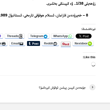
زۇھەيلى 1/38.. ۋە كېيىنكى بەتلىرى.
8 – خەيرۇددىن قارامان، ئىسلام ھوقۇقى تارىخى، ئىستانبۇل 1989، 248- بەت.
ئورتاقلىشىڭ:
Threads
Telegram
WhatsApp
nt
Email
Reddit
Nextdoor
Like this:
Loading…
جۈمەدىن كېيىن پېشىن ئوقۇش كېرەكمۇ؟