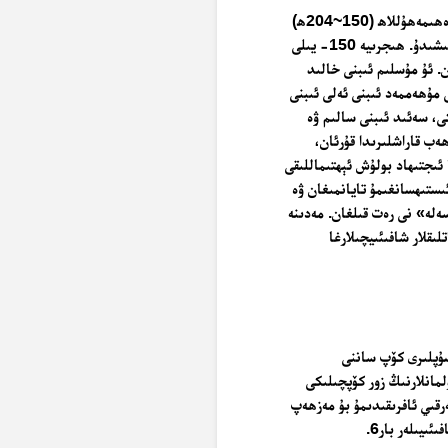
بۇ مەزھەبنىڭ قۇرغۇچىسى مۇھەممەد ئىبنى ئىدرىس ئەششافىئىي رەھىمەھۇللاھ (150~204ھ)
بولۇپ، نەسەبى پەيغەمبەر ئەلەيھىسسالامنىڭ بۇۋىسى ئابدۇ مەننافقا تۇتىشىدۇ. ھىجرىيە 150- يىلى
ىسىردا ۋاپات بولغان. ئۇ مۇسلىم ئىبنى خالىد
 مۇھەممەد ئىبنى ئەلى ئىبنى
كى، سەئىد ئىبنى سالىم ۋە
ھەب قاراشلىرىدا قۇرئان،
ئىجتىھاد بولۇش ئېھتىماللىقى
ئىستىھسانغىمۇ تايانمىغان ۋە
لە» نى رەت قىلغان. مەدىنە
ىقلار شافىئىيچىلارغا
سۇپلىرى كۆپ ساننى
لمانلارنىڭ زور كۆپچىلىكى
رقىي ئافرىقىدىمۇ بۇ مەزھەپ
ىيىلەر بار6.