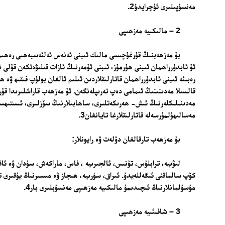
مەنسۇپىلىرى ئۇچرايدۇ2.
2 – مالىكىيە مەزھىپى
ئۇ ئابدۇرراھمان ئىبنى ھۇرمۇز، ئىبنى ئۇمەرنىڭ ئازات قىلىۋەتكەن قۇلى 
رەبىئە ئىبنى ئابدۇرراھمان قاتارلىقلاردىن ئىلىم ئالغان بولۇپ فىقىھ ۋە
قالسىلا مەدىنىنىڭ ئىمامى دەپ تەرىپلەنگەن. ئۇ مەزھەب قاراشلىرىدا ق
مەدىنىلىكلەرنىڭ ئىش- ھەرىكەتلىرى، ساھابىلارنىڭ سۆزلىرى، ئىستىھسا
مەسالىھۇلمۇرسەلە قاتارلىقلارغا تايانغان3.
بۇ مەزھەب تارقالغان دۆلەت ۋە رايونلار:
لىۋىيە، ترابلۇس، تۇنىس، ئالجىرىيە ، فاس، ماراكەش، سۇدان ۋە ئافر
كۆپ سالماقنى ئىگەللەيدۇ. ئىراق، سۈرىيە، ھىجاز ۋە مىسىرنىڭ يۇقىرى ت
مۇسۇلمانلارنىڭ ئىچىدىمۇ مالىكىيە مەزھىپى مەنسۇبلىرى بار4.
3 – شافىئىيە مەزھىپى