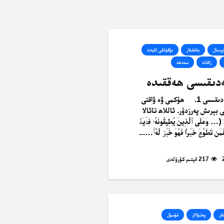
ېرسال
باشقىلار
بۈگۈنكى ئايەت
زاكات
سەدىقە
دىقىسى ھەققىدە
پىتىر سەدىقىسى 1. ھۆكمى ۋە ۋاقتى
بېرىش پەرزدۇر. ئاللاھ تائالا
عَلَى ٱلَّذِينَ يُطِيقُونَهُۥ فِدۡيَةٞ
َن تَطَوَّعَ خَيۡرٗا فَهُوَ خَيۡرٞ لَّهُۥۚ…...
217 قېتىم كۆرۈلدى
لار
پەتىۋالار
غۇسۇل