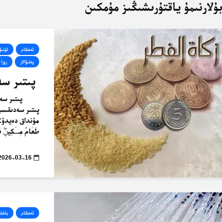
ۇلارنىمۇ ياقتۇرىشىڭىز مۇمكىن
ئەھكام
ئۇنىۋ
پەتىۋالار
روزا
پىتىر سە
پىتىر سەدىقىسى 
مۇنداق دەيدۇ: ﴿… وَ
طَعَامُ مِسۡكِينٖۖ فَم
2026-03-16
ئەھكام
باشقى