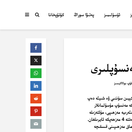
ئۇسۇلىمىز
پەتىۋا سوراڭ
كۇتۇپخانا
نسۇپلىرى
كېيىن سۈننىي ۋە شىيئە دەپ
گە مەنسۇپ مۇسۇلمانلار
ئەشئەرىيە مەزھىپى، مۇئتەزىلە
مەزھىبى ۋە ماتۇرىيدىييە مەزھپى قاتارلىقلاردىن ئىبارەت)، ئەمەل ـ ئىبادەتتە 4 مەزھەپكە ئايرىلغان.
تىھ) تۆۋەندە سۈننى مەزھىپىنىڭ ئەمەل ـ ئىبادەتتىكى 4 تارماق مەزھىپىنى قىسقىچە