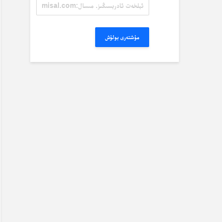
ئېلخەت
ئادرېسىڭىز.
مىسال:
misal@misal.com
مۇشتەرى بولۇش