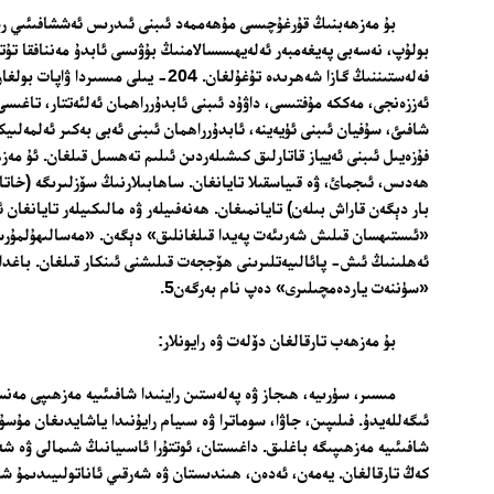
فەلەستىننىڭ گازا شەھرىدە تۇغۇلغان. 204- يىلى م
ئەززەنجى، مەككە مۇفتىسى، داۋۇد ئىبنى ئابدۇرراھمان ئەلئەتتار، تاغىسى
شافىئ، سۇفيان ئىبنى ئۈيەينە، ئابدۇرراھمان ئىبنى ئەبى بەكىر ئەلمەلىي
فۇزەيىل ئىبنى ئەيياز قاتارلىق كىشىلەردىن ئىلىم تەھسىل قىلغان. ئۇ مەز
ھەدىس، ئىجمائ، ۋە قىياسقىلا تايانغان. ساھابىلارنىڭ سۆزلىرىگە (خاتا 
بار دېگەن قاراش بىلەن) تايانمىغان. ھەنەفىيلەر ۋە مالىكىيلەر تايانغان 
«ئىستىھسان قىلىش شەرىئەت پەيدا قىلغانلىق» دېگەن. «مەسالىھۇلمۇرسە
ئەھلىنىڭ ئىش- پائالىيەتلىرىنى ھۆججەت قىلىشنى ئىنكار قىلغان. باغداتل
«سۈننەت ياردەمچىلىرى» دەپ نام بەرگەن5.
بۇ مەزھەب تارقالغان دۆلەت ۋە رايونلار:
مىسىر، سۈرىيە، ھىجاز ۋە پەلەستىن راينىدا شافىئىيە مەزھىپى مەن
ئىگەللەيدۇ. فىلىپىن، جاۋا، سوماترا ۋە سىيام رايۇنىدا ياشايدىغان مۇسۇ
شافىئىيە مەزھىپىگە باغلىق. داغىستان، ئوتتۇرا ئاسىيانىڭ شىمالى ۋە شە
كەڭ تارقالغان. يەمەن، ئەدەن، ھىندىستان ۋە شەرقىي ئاناتولىيىدىمۇ شافىئ