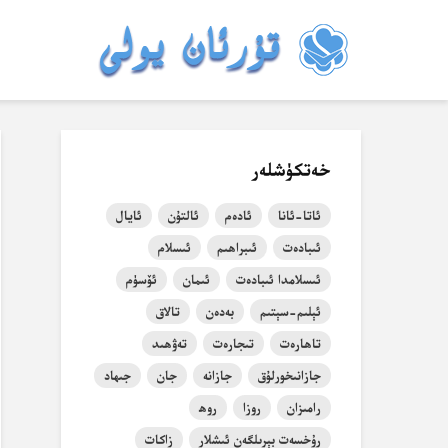
خەتكۈشلەر
ئاتا-ئانا
ئادەم
ئالتۇن
ئايال
ئىبادەت
ئىبراھىم
ئىسلام
ئىسلامدا ئىبادەت
ئىمان
ئۆسۈم
ئېلىم-سېتىم
بەدەن
تالاق
تاھارەت
تىجارەت
تەۋھىد
جازانىخورلۇق
جازانە
جان
جىھاد
رامىزان
روزا
روھ
رۇخسەت بېرىلگەن ئىشلار
زاكات