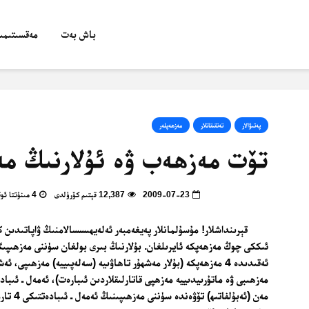
باش بەت
مەقسىتىمىز
پەتىۋالار
تەتقىقاتلار
مەزھەپلەر
تۆت مەزھەب ۋە ئۇلارنىڭ مە
2009-07-23
12,387 قېتىم كۆرۈلدى
4 مىنۇتتا ئوقۇپ بولالايسىز
قېرىنداشلار! مۇسۇلمانلار پەيغەمبەر ئەلەيھىسسالامنىڭ ۋاپاتىدىن 
ئىككى چوڭ مەزھەپكە ئايرىلغان. بۇلارنىڭ بىرى بولغان سۈننى مەزھىپى
ئەقىدىدە 4 مەزھەپكە (بۇلار مەشھۇر تاھاۋىيە (سەلەپىييە) مەزھىپى، 
مەن (ئەبۇلفا