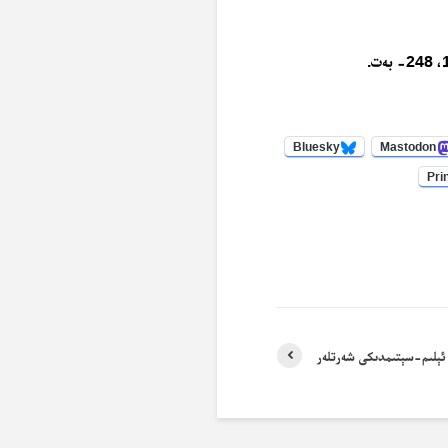
Bluesky
Mastodon
Pri
ئېلىم-سېتىمدىكى شەرتلەر