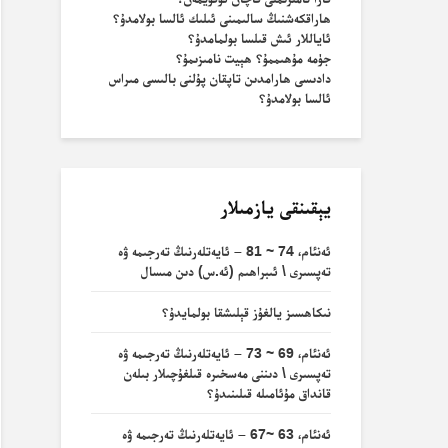
ھاراقكەشنىڭ سالىمىنى ئىلىك ئالسا بولامدۇ؟
ئاياللار ئىش قىلسا بولمامدۇ؟
جۈمە مۇھىممۇ؟ ھېيت نامىزىمۇ؟
دادىسى ھارامدىن تاپقان پۇلنى بالىسى مىراس
ئالسا بولامدۇ؟
يېقىنقى يازمىلار
ئەنئام، 74 ~ 81 – ئايەتلەرنىڭ تەرجىمە ۋە
تەپسىرى \ ئىبراھىم (ئە.س) دىن مىسال
نىكاھسىز يالغۇز قېلىشقا بولمايدۇ؟
ئەنئام، 69 ~ 73 – ئايەتلەرنىڭ تەرجىمە ۋە
تەپسىرى \ دىننى مەسخىرە قىلغۇچىلار بىلەن
قانداق مۇئامىلە قىلىنىدۇ؟
ئەنئام، 63 ~67 – ئايەتلەرنىڭ تەرجىمە ۋە