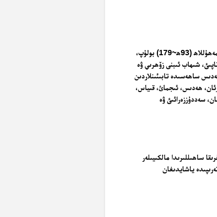
بۇ مەزھەبنىڭ قۇرغۇچىسى مالىك ئىبنى ئەنەس ئەلئەسبەھىي رەھىمەھۇللاھ (93ھ~179) بولۇپ،
ناپىئ، شىھاب ئىبنى زۆھرىي ۋە
 ھەدىس ساھەسىدە تابىئىنلاردىن
ۇرئان، ھەدىس، ئىجمائ، قىياس،
ن، سەددۇززەرائىئ ۋە
ىقا ساھىللىرىدا مالكىيىلەر
ەرىپىدە ياشايدىغان