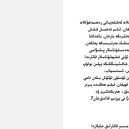
لاھ ئەششەيبانى رەھىمەھۇللاھ
بولغان. ئىلىم تەھسىل قىلىش
لىرىگە بارغان. باغداتتا
ىتلىك مەرتىبىسىگە يەتكەن.
ھەدىسشۇناسلار پىشىۋاسى
ۇنى فىقىھشۇناسلار قاتارىدا
شافىئىينىڭكىگە يېقىن بولۇپ
اس، ئىستىسھاب،
ن ئۈستۈن تۇتۇش بىلەن نامى
ويغان. فىقىھ ھەققىدە بىرەر
سۆز- ھەرىكەتلىرى ۋە
نى يېزىپ قالدۇرغان7.
ىسىر قاتارلىق جايلاردا