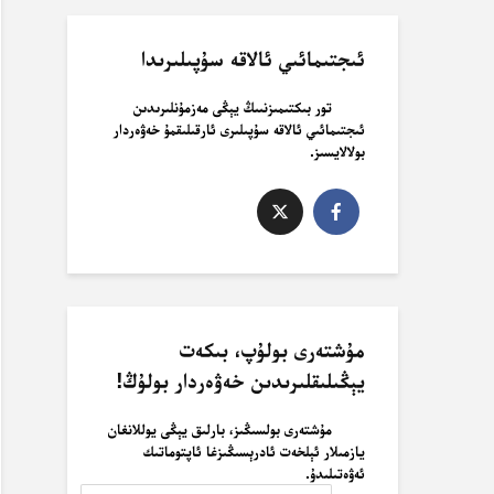
ئىجتىمائىي ئالاقە سۇپىلىرىدا
تور بىكتىمىزنىىڭ يېڭى مەزمۇنلىرىدىن
ئىجتىمائىي ئالاقە سۇپىلىرى ئارقىلىقمۇ خەۋەردار
بولالايسىز.
مۇشتەرى بولۇپ، بىكەت
يېڭىلىقلىرىدىن خەۋەردار بولۇڭ!
مۇشتەرى بولسىڭىز، بارلىق يېڭى يوللانغان
يازمىلار ئېلخەت ئادرېسىڭىزغا ئاپتوماتىك
ئەۋەتىلىدۇ.