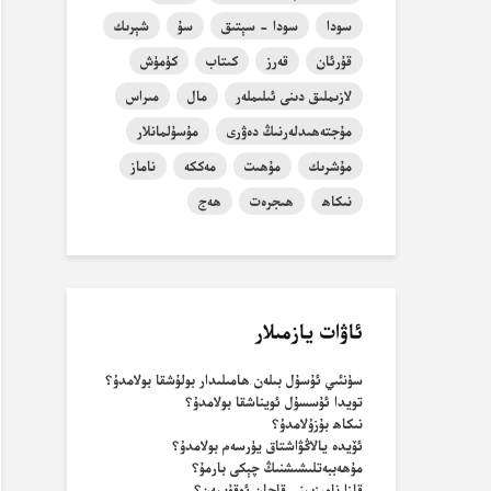
سودا
سودا - سېتىق
سۇ
شېرىك
قۇرئان
قەرز
كىتاب
كۈمۈش
لازىملىق دىنى ئىلىملەر
مال
مىراس
مۇجتەھىدلەرنىڭ دەۋرى
مۇسۇلمانلار
مۇشرىك
مۇھىت
مەككە
ناماز
نىكاھ
ھىجرەت
ھەج
ئاۋات يازمىلار
سۈنئىي ئۇسۇل بىلەن ھامىلىدار بولۇشقا بولامدۇ؟
تويدا ئۇسسۇل ئويناشقا بولامدۇ؟
نىكاھ بۇزۇلامدۇ؟
ئۆيدە يالاڭۋاشتاق يۈرسەم بولامدۇ؟
مۇھەببەتلىشىشنىڭ چېكى بارمۇ؟
قازا نامىزىمنى قاچان ئوقۇيمەن؟