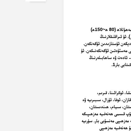
بۇ مەزھەبنىڭ قۇرغۇچىسى ئەبۇ ھەنىيفە نوئمان ئىبنى سابىت رەھىمەھۇللاھ (80 ھ~150ھ)
. ئۇ ئىراقلىقلارنىڭ
 دېگەن ئۇستازىدىن ئۇگەنگەن.
ى مەسئۇدتىن ئۆگەنگەنىكەن. ئۇ
- ئادەت ۋە ساھابىلەرنىڭ
ابى بار1.
شا، ئوكرائىنا، قىرىم،
ان، ئوفا، ئۇرال، سىبىرىيە ۋە
ستان، سىيام، ھىندىستان،
كۆپ قىسمى ھەنەفىيە مەزھىپىگە
 مەزھىپى مەنسۇبى بار. سۈرىيە
ۇ ھەنەفىيە مەزھىپى