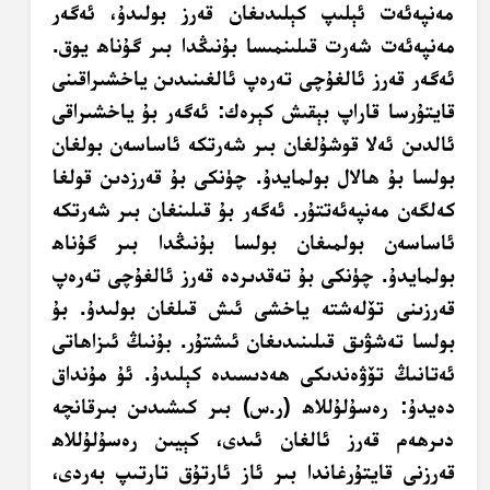
مەنپەئەت ئېلىپ كېلىدىغان قەرز بولىدۇ، ئەگەر
مەنپەئەت شەرت قىلىنمىسا بۇنىڭدا بىر گۇناھ يوق.
ئەگەر قەرز ئالغۇچى تەرەپ ئالغىنىدىن ياخشىراقىنى
قايتۇرسا قاراپ بېقىش كېرەك: ئەگەر بۇ ياخشىراقى
ئالدىن ئەلا قوشۇلغان بىر شەرتكە ئاساسەن بولغان
بولسا بۇ ھالال بولمايدۇ. چۈنكى بۇ قەرزدىن قولغا
كەلگەن مەنپەئەتتۇر. ئەگەر بۇ قىلىنغان بىر شەرتكە
ئاساسەن بولمىغان بولسا بۇنىڭدا بىر گۇناھ
بولمايدۇ. چۈنكى بۇ تەقدىردە قەرز ئالغۇچى تەرەپ
قەرزىنى تۆلەشتە ياخشى ئىش قىلغان بولىدۇ. بۇ
بولسا تەشۋىق قىلىنىدىغان ئىشتۇر. بۇنىڭ ئىزاھاتى
ئەتانىڭ تۆۋەندىكى ھەدىسىدە كېلىدۇ. ئۇ مۇنداق
دەيدۇ: رەسۇلۇللاھ (ر.س) بىر كىشىدىن بىرقانچە
دىرھەم قەرز ئالغان ئىدى، كېيىن رەسۇلۇللاھ
قەرزنى قايتۇرغاندا بىر ئاز ئارتۇق تارتىپ بەردى،