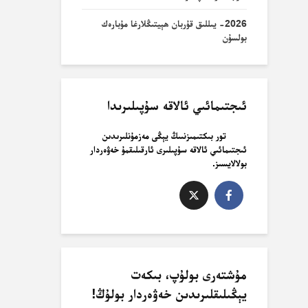
2026- يىللىق قۇربان ھېيتىڭلارغا مۇبارەك
بولسۇن
ئىجتىمائىي ئالاقە سۇپىلىرىدا
تور بىكتىمىزنىىڭ يېڭى مەزمۇنلىرىدىن
ئىجتىمائىي ئالاقە سۇپىلىرى ئارقىلىقمۇ خەۋەردار
بولالايسىز.
مۇشتەرى بولۇپ، بىكەت
يېڭىلىقلىرىدىن خەۋەردار بولۇڭ!