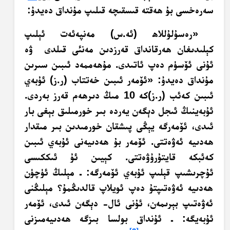
سەرەخسى بۇ ھەقتە قىسقىچە قىلىپ مۇنداق دەيدۇ:
«رەسۇلۇللاھ (ئە.س) مەنپەئەت ئېلىپ
كېلىدىغان ھەرقانداق قەرزدىن مەنئى قىلدى ۋە
ئۇنى ئۆسۈم دەپ ئاتىدى. مۇھەممەد ئىبىن سىرىن
مۇنداق دەيدۇ: «ئۆمەر ئىبىن خەتتاب (ر.ز) ئۇبەي
ئىبىن كەئب (ر.ز)كە 10 مىڭ دىرھەم قەرز بەردى.
ئۇبەينىڭ ئىجل دېگەن يەردە بىر خورمىلىق بېغى بار
ئىدى، ئۆمەرگە يېڭى پىشقان خورمىدىن بىر مىقدار
ھەدىيە ئەۋەتتى. ئۆمەر بۇ ھەدىيەنى ئۇبەي ئىبىن
كەئبكە قايتۇرۇۋەتتى. كېيىن ئۇ ئىككىسى
ئۇچرىشىپ قېلىپ ئۇبەي ئۆمەرگە: ـ مېلىڭ ئۈچۈن
ھەدىيە ئەۋەتىپتۇ دەپ ئويلاپ قالدىڭمۇ؟ مېلىڭنى
ئەۋەتىپ بېرىمەن، ئۇنى ئال- دېگەن ئىدى، ئۆمەر
ئۇبەيگە: ـ ئۇنداق بولسا بىزگە ھەدىيەمىزنى