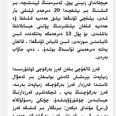
ھېچقانداق زىيىنى يوق. ئەسرەمنىڭ ئېيتىشىچە، بىر
كىشىنىڭ بىر بېلىقچىدا 20 دىرھەم ئېلىشى بار
ئىدى، بېلىقچى ئۇنىڭغا بېلىق ھەدىيە قىلىشقا ۋە
ھەدىيە قىلغان بېلىقلىرىنىڭ پۇلىنى ھېسابلاشقا
باشلىدى. بۇ پۇل 13 دىرھەمگە يەتكەندە ئىبىن
ئابباستىن سورىدى، ئىبىن ئابباس ئۇنىڭغا: ـ قالغان
يەتتە دىرھەمنى تۆلىسەڭ بولىدۇ، ـ دەپ جاۋاب
بەردى.
قەرز ئالغۇچى بىلەن قەرز بەرگۈچى ئوتتۇرىسىدا
زىياپەت بېرىشىش ئادىتى بولمىغان بىر ئەھۋال
ئاستىدا قەرزدار قەرز بەرگۈچىگە زىياپەت بەرسە،
قەرز بەرگۈچىنىڭ يەپ ـ ئىچكەنلىرى قەرزدارنىڭ
ھېسابىدىن چۈشۈرۈۋېتىلىدۇ. چۈنكى رەسۇلۇللاھ
(ر.س) مۇنداق دېگەن: بىرىڭلار بىر كىشىگە قەرز
بەرسە، كېيىن قەرزدار قەرز بەرگۈچىگە ھەدىيە