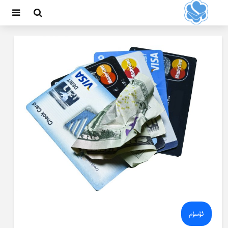
ئۆسۈم