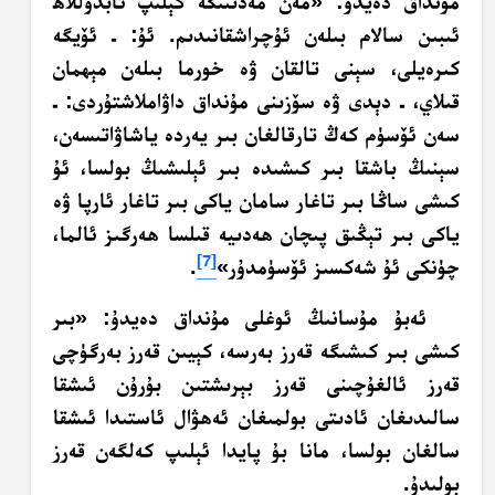
مۇنداق دەيدۇ: «مەن مەدىنىگە كېلىپ ئابدۇللاھ
ئىبىن سالام بىلەن ئۇچراشقانىدىم. ئۇ: ـ ئۆيگە
كىرەيلى، سېنى تالقان ۋە خورما بىلەن مېھمان
قىلاي، ـ دېدى ۋە سۆزىنى مۇنداق داۋاملاشتۇردى: ـ
سەن ئۆسۈم كەڭ تارقالغان بىر يەردە ياشاۋاتىسەن،
سېنىڭ باشقا بىر كىشىدە بىر ئېلىشىڭ بولسا، ئۇ
كىشى ساڭا بىر تاغار سامان ياكى بىر تاغار ئارپا ۋە
ياكى بىر تېڭىق پىچان ھەدىيە قىلسا ھەرگىز ئالما،
[7]
چۈنكى ئۇ شەكسىز ئۆسۈمدۇر»
.
ئەبۇ مۇسانىڭ ئوغلى مۇنداق دەيدۇ: «بىر
كىشى بىر كىشىگە قەرز بەرسە، كېيىن قەرز بەرگۈچى
قەرز ئالغۇچىنى قەرز بېرىشتىن بۇرۇن ئىشقا
سالىدىغان ئادىتى بولمىغان ئەھۋال ئاستىدا ئىشقا
سالغان بولسا، مانا بۇ پايدا ئېلىپ كەلگەن قەرز
بولىدۇ.