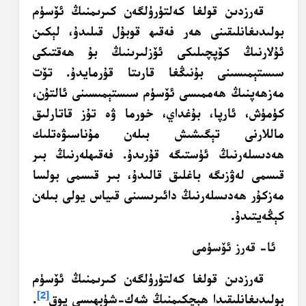
قەرزدىن قولغا كەلتۈرۈلگەن كىرىمنىڭ ئۆسۈم
بولىدىغانلىقىنى ھەر فەقىھ قوبۇل قىلىدۇ، لېكىن
ئۇلارنىڭ كۆپچىلىكى ئۆزلىرىنىڭ بۇ ھەقتىكى
سىستېمىسىنى بۇنىڭغا قارىتا قۇرمايدۇ. تۆت
مەزھەپنىڭ ھەممىسى ئۆسۈم سىستېمىسىنى ئالتۇن،
كۈمۈش، ئارپا، بۇغداي، خورما ۋە تۇز قاتارلىق
ماللارنى تېگىشىش بىلەن مۇناسىۋەتلىك
ھەدىسلەرنىڭ ئۈستىگە قۇرىدۇ. فەقىھلەرنىڭ بىر
قىسمى لەۋزىگە باغلىق قالىدۇ، بىر قىسمى بولسا
مەزكۇر ھەدىسلەرنىڭ دائىرىسىنى قىياس يولى بىلەن
كېڭەيتىدۇ.
ئا- قەرز ئۆسۈمى
قەرزدىن قولغا كەلتۈرۈلگەن كىرىمنىڭ ئۆسۈم
[2]
بولىدىغانلىقىدا ھېچكىمنىڭ شەك-شۈبھىسى يوق
.