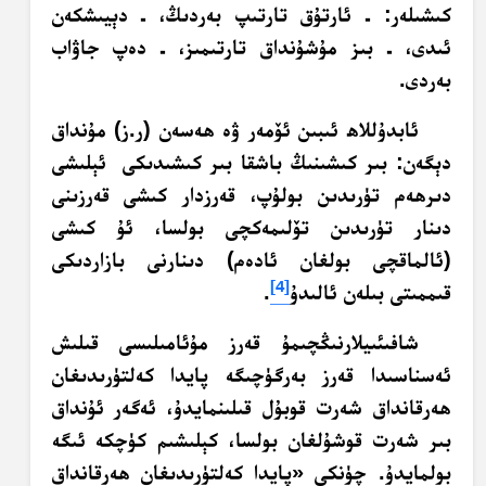
كىشىلەر: ـ ئارتۇق تارتىپ بەردىڭ، ـ دېيىشكەن
ئىدى، ـ بىز مۇشۇنداق تارتىمىز، ـ دەپ جاۋاب
بەردى.
ئابدۇللاھ ئىبىن ئۆمەر ۋە ھەسەن (ر.ز) مۇنداق
دېگەن: بىر كىشىنىڭ باشقا بىر كىشىدىكى ئېلىشى
دىرھەم تۈرىدىن بولۇپ، قەرزدار كىشى قەرزىنى
دىنار تۈرىدىن تۆلىمەكچى بولسا، ئۇ كىشى
(ئالماقچى بولغان ئادەم) دىنارنى بازاردىكى
[4]
قىممىتى بىلەن ئالىدۇ
.
شافىئىيلارنىڭچىمۇ قەرز مۇئامىلىسى قىلىش
ئەسناسىدا قەرز بەرگۈچىگە پايدا كەلتۈرىدىغان
ھەرقانداق شەرت قوبۇل قىلىنمايدۇ، ئەگەر ئۇنداق
بىر شەرت قوشۇلغان بولسا، كېلىشىم كۈچكە ئىگە
بولمايدۇ. چۈنكى «پايدا كەلتۈرىدىغان ھەرقانداق