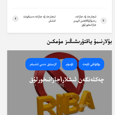
تىجارەت ۋە جازانە-
تىجارەت ۋە جازانە-دىسكونت
رەسۇلۇللاھتىن كېيىن
قىلىش
جازانىخورلۇق
بۇلارنىمۇ ياقتۇرىشىڭىز مۇمكىن
بۈگۈنكى ئايەت
ئۆسۈم
لازىملىق دىنىي ئىلىملەر
چەكلەنگەن ئىشلار\جازانىخورلۇق