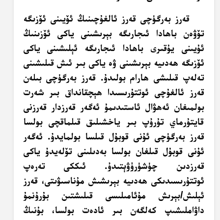
قەرز بەرگۈچى قەرز ئالغۇچىنىڭ ئۆيىنى ئۆزىگە
تۆۋەن باھادا ئىجارىگە بېرىشىنى ياكى ئۆزىنىڭ
ئۇيىنى يۇقىرى باھادا ئىجارىگە ئېلىشىنى ياكى
ئۆزىگە ھەدىيە بېرىشىنى ۋە ياكى بىر ئىش قىلىشىنى
تەلەپ قىلىشى ھارام بولىدۇ. قەرز بەرگۈچى بىلەن
قەرز ئالغۇچى ئوتتۇرىسىدا ھېچقانداق بىر شەرت
بولمىغان ئەھۋال ئاستىدىمۇ ئەگەر قەرزدار قەرزنى
قايتۇرماي تۇرۇپ بىر ياخشىلىق قىلماقچى بولسا
قەرز بەرگۈچى ئۇنى قوبۇل قىلسا بولمايدۇ. ئەگەر
ئۇنى قوبۇل قىلغان بولسا بەدىلىنى تۆلەيدۇ ياكى
قەرزدىن چۈشۈرۈۋېتىدۇ. ئىككى تەرەپ
ئوتتۇرىسىدىكى ھەدىيە بېرىشىش مۇناسىۋىتى، قەرز
ئېلىش/بېرىش مۇئامىلىسى قىلىشتىن بۇرۇنمۇ
داۋاملىشىپ كەلگەن بىر ئادەت بولسا، بۇنىڭ