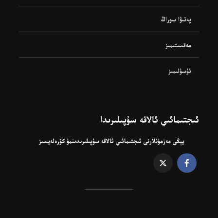
پەتىۋا سوراڭ
مەقسىتىمىز
ئۇسۇلىمىز
ئىجتىمائىي ئالاقە سۇپىلىرىدا
يېڭى مەزمۇنلارنى ئىجتىمائىي ئالاقە سۇپىلىرىدىنمۇ كۆرەلەيسىز