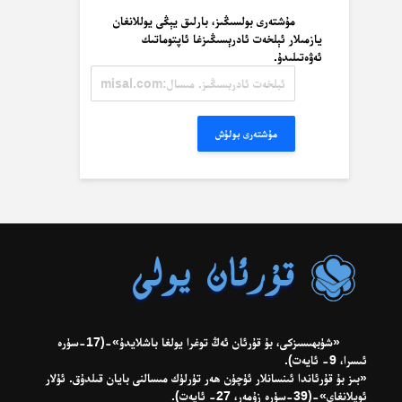
مۇشتەرى بولسىڭىز، بارلىق يېڭى يوللانغان
يازمىلار ئېلخەت ئادرېسىڭىزغا ئاپتوماتىك
ئەۋەتىلىدۇ.
ئېلخەت
ئادرېسىڭىز.
مىسال:
misal@misal.com
مۇشتەرى بولۇش
«شۈبھىسىزكى، بۇ قۇرئان ئەڭ توغرا يولغا باشلايدۇ»-(17-سۈرە
ئىسرا، 9- ئايەت).
«بىز بۇ قۇرئاندا ئىنسانلار ئۈچۈن ھەر تۈرلۈك مىسالنى بايان قىلدۇق. ئۇلار
ئويلانغاي»-(39-سۈرە زۇمەر، 27- ئايەت).