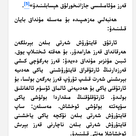
[5]
قەرز مۇئامىلىسى جازانىخورلۇق ھېسابلىنىدۇ»
.
ھەنبەلىي مەزھىپىدە بۇ مەسىلە مۇنداق بايان
قىلىنىدۇ:
ئارتۇق قايتۇرۇش شەرتى بىلەن بېرىلگەن
ھەرقانداق قەرز ھارامدۇر. بۇ ھەقتە ئىختىلاپ يوق.
ئىبىن مۇنزىر مۇنداق دەيدۇ: قەرز بەرگۈچى كىشى
قەرزدارنىڭ ئارتۇقراق قايتۇرۇشىنى ياكى ھەدىيە
بېرىشىنى شەرت قىلىپ تۇرۇپ قەرز بەرگەن بولسا، بۇ
ئارتۇقنى ياكى بۇ ھەدىيەنى ئالماق ئۆسۈم ئالغانلىق
بولىدۇ. ئارتۇقلۇقنىڭ مىقداردا بولۇشى ياكى
سۈپەتتە بولۇشى ئوخشاش. مەسىلەن: ساپ
قايتۇرۇش شەرتى بىلەن نۆكچە ياكى ياخشىنى
قايتۇرۇش شەرتى بىلەن ناچارنى قەرز بېرىش
ئوخشاشلا مەنئى قىلىنىدۇ.