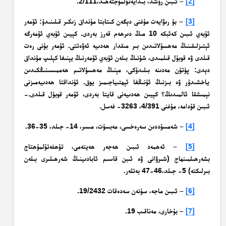
[2]
– ئىبىن رۇشد، بىدايەتۇلمۇجتەھىد،2/111.
[3]
– بۇ رىۋايەت مۇغنى دېگەن كىتابتا مۇنداق زىكىر قىلىنىدۇ: ئۆمەر
ئۇبەي ئىبىن كەئبكە 10 مىڭ دىرھەم قەرز بەردى. كېيىن ئۇبەي ئۆمەرگە
ئېتىزلىقىنىڭ مەھسۇلاتىدىن بىر مىقدار ھەدىيە ئەۋەتتى. ئۆمەر بۇنى رەت
قىلدى ۋە قوبۇل قىلمىدى، شۇنىڭ بىلەن ئۇبەي ئۆمەرنىڭ يېنىغا كېلىپ مۇنداق
دېدى: پۈتۈن مەدىنە بىلىدۇكى، مېنىڭ مەھسۇلاتىم ھەممىسىنىڭكىدىن
ياخشىدۇر ۋە بىزنىڭ ئۇنىڭغا ئېھتىياجىمىز يوق. ئۇنداقتا ھەدىيەمىزنى
نېمىشقا ئالمىدىڭ؟ كېيىن ھەدىيەنى قايتا بەردى، ئۆمەر قوبۇل قىلدى.-
ئىبىن قۇدامە، مۇغنى 4/391، 3263- فەسل.
[4]
– شەمسۇددىن سەرەخسى، مەبسۇت، مىسر، 14- جىلد، 35-36.
[5]
– ئەھمەد ئىبىن ھەجەر ھەيتەمى، تۇھفەتۇلمۇھتاج
بشەرھىلمىنھاج (شىرۋانى ۋە ئىبن قاسىم ئابادىينىڭ شەرھىلىرى بىلەن
بىرلىكتە) 5- جىلد،46-47 بەتلەر.
[6]
– ئىبىن ماجە، سۇنەن سەدەقات 19/2432.
[7]
– بۇخارى، مەناقىب 19.