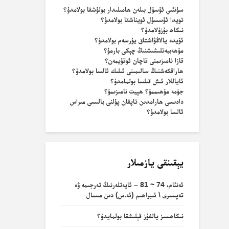
سۈنئىي ئۇسۇل بىلەن ھامىلىدار بولۇشقا بولامدۇ؟
تويدا ئۇسسۇل ئويناشقا بولامدۇ؟
نىكاھ بۇزۇلامدۇ؟
ئۆيدە يالاڭۋاشتاق يۈرسەم بولامدۇ؟
مۇھەببەتلىشىشنىڭ چېكى بارمۇ؟
قازا نامىزىمنى قاچان ئوقۇيمەن؟
ھاراقكەشنىڭ سالىمىنى ئىلىك ئالسا بولامدۇ؟
ئاياللار ئىش قىلسا بولمامدۇ؟
جۈمە مۇھىممۇ؟ ھېيت نامىزىمۇ؟
دادىسى ھارامدىن تاپقان پۇلنى بالىسى مىراس
ئالسا بولامدۇ؟
يېقىنقى يازمىلار
ئەنئام، 74 ~ 81 – ئايەتلەرنىڭ تەرجىمە ۋە
تەپسىرى \ ئىبراھىم (ئە.س) دىن مىسال
نىكاھسىز يالغۇز قېلىشقا بولمايدۇ؟