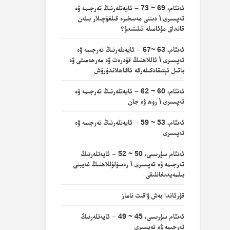
ئەنئام، 69 ~ 73 – ئايەتلەرنىڭ تەرجىمە ۋە
تەپسىرى \ دىننى مەسخىرە قىلغۇچىلار بىلەن
قانداق مۇئامىلە قىلىنىدۇ؟
ئەنئام، 63 ~67 – ئايەتلەرنىڭ تەرجىمە ۋە
تەپسىرى \ ئاللاھنىڭ قۇدرەت ۋە مەرھەمىتى ۋە
باتىل ئېتىقادكىلەرگە ئاگاھلاندۇرۇش
ئەنئام، 60 ~ 62 – ئايەتلەرنىڭ تەرجىمە ۋە
تەپسىرى \ روھ ۋە جان
ئەنئام، 53 ~ 59 – ئايەتلەرنىڭ تەرجىمە ۋە
تەپسىرى
ئەنئام سۈرىسى، 50 ~ 52 – ئايەتلەرنىڭ
تەرجىمە ۋە تەپسىرى \ رەسۇلۇللاھنىڭ غەيبنى
بىلمەيدىغانلىقى
قۇرئاندا بەش ۋاقىت ناماز
ئەنئام سۈرىسى، 45 ~ 49 – ئايەتلەرنىڭ
تەرجىمە ۋە تەپسىرى