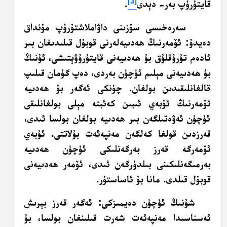
[3]
قايتۇرۇپ بەر- دېدى
.
سەرەخىسى سۆزىنى داۋاملاشتۇرۇپ مۇنداق
دەيدۇ: ئۆمەرنىڭ ھەدىيەلەرنى قوبۇل قىلىدىغان بىر
ئادەم تۇرۇقلۇق بۇ ھەدىيەنى قايتۇرۇۋېتىشى، ئۇنىڭ
بۇ ھەدىيەنى مېلىم ئۈچۈن بەردى، دەپ گۇمان قىلىپ
قالغانلىقىدىن بولغان. چۈنكى ئەگەر بۇ ھەدىيە
ئۆمەرنىڭ ئۇبەي ئىبىن كەئبتە مېلى بولغانلىقى
ئۈچۈن ئەۋەتىلگەن بىر ھەدىيە بولغان بولسا ئىدى،
قەرزدىن قولغا كەلگەن مەنپەئەت بۇلاتتى. ئۇبەي
ئۆمەرگە قەرز بەرگەنلىكى ئۈچۈن ھەدىيە
بەرمىگەنلىكىنى بىلدۈرگەن ئىدى، ئۆمەر ھەدىيەنى
قوبۇل قىلدى. مانا بۇ ئاساستۇر.
شۇنىڭ ئۈچۈن دەيمىزكى: ئەگەر قەرز بېرىش
ئەسناسىدا مەنپەئەت شەرت قىلىنغان بولسا، بۇ