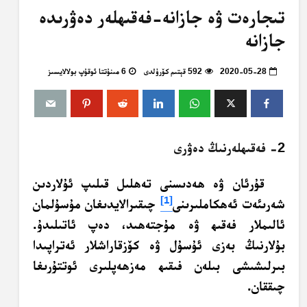
تىجارەت ۋە جازانە-فەقىھلەر دەۋرىدە
جازانە
2020-05-28
592 قېتىم كۆرۈلدى
6 مىنۇتتا ئوقۇپ بولالايسىز
2- فەقىھلەرنىڭ دەۋرى
قۇرئان ۋە ھەدىسنى تەھلىل قىلىپ ئۇلاردىن
[1]
شەرىئەت ئەھكاملىرىنى
چىقىرالايدىغان مۇسۇلمان
ئالىملار فەقىھ ۋە مۇجتەھىد، دەپ ئاتىلىدۇ.
بۇلارنىڭ بەزى ئۇسۇل ۋە كۆزقاراشلار ئەتراپىدا
بىرلىشىشى بىلەن فىقىھ مەزھەپلىرى ئوتتۇرىغا
چىققان.