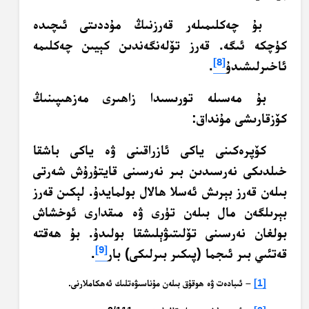
بۇ چەكلىمىلەر قەرزنىڭ مۇددىتى ئىچىدە
كۈچكە ئىگە. قەرز تۆلەنگەندىن كېيىن چەكلىمە
[8]
ئاخىرلىشىدۇ
.
بۇ مەسىلە تورىسىدا زاھىرى مەزھىپىنىڭ
كۆزقارىشى مۇنداق:
كۆپرەكىنى ياكى ئازراقىنى ۋە ياكى باشقا
خىلدىكى نەرسىدىن بىر نەرسىنى قايتۇرۇش شەرتى
بىلەن قەرز بېرىش ئەسلا ھالال بولمايدۇ. لېكىن قەرز
بېرىلگەن مال بىلەن تۈرى ۋە مىقدارى ئوخشاش
بولغان نەرسىنى تۆلىتىۋېلىشقا بولىدۇ. بۇ ھەقتە
[9]
قەتئىي بىر ئىجما (پىكىر بىرلىكى) بار
.
[1]
– ئىبادەت ۋە ھوقۇق بىلەن مۇناسىۋەتلىك ئەھكاملارنى.