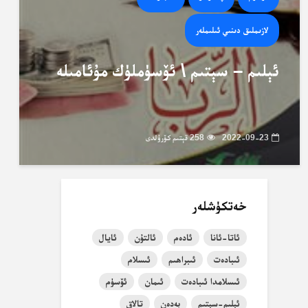
لازىملىق دىنىي ئىلىملەر
ئېلىم – سېتىم \ ئۆسۈملۈك مۇئامىلە
2022-09-23
258 قېتىم كۆرۈلدى
خەتكۈشلەر
ئاتا-ئانا
ئادەم
ئالتۇن
ئايال
ئىبادەت
ئىبراھىم
ئىسلام
ئىسلامدا ئىبادەت
ئىمان
ئۆسۈم
ئېلىم-سېتىم
بەدەن
تالاق