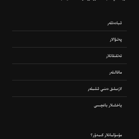
ئىبادەتلەر
پەتىۋالار
تەتقىقاتلار
ماقالىلەر
لازىملىق دىنىي ئىلىملەر
ياخشىلار باغچىسى
مۇسۇلمانلار كىمدۇر؟