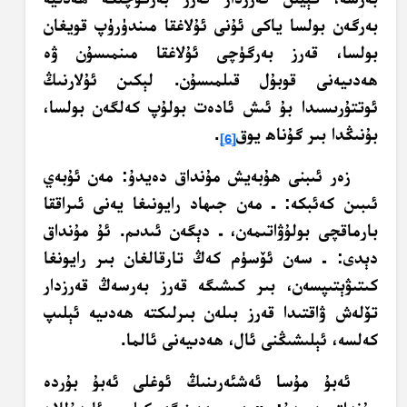
بەرگەن بولسا ياكى ئۇنى ئۇلاغقا مىندۈرۈپ قويغان
بولسا، قەرز بەرگۈچى ئۇلاغقا مىنمىسۇن ۋە
ھەدىيەنى قوبۇل قىلمىسۇن. لېكىن ئۇلارنىڭ
ئوتتۇرىسىدا بۇ ئىش ئادەت بولۇپ كەلگەن بولسا،
بۇنىڭدا بىر گۇناھ يوق
.
[6]
زەر ئىبنى ھۇبەيش مۇنداق دەيدۇ: مەن ئۇبەي
ئىبىن كەئبكە: ـ مەن جىھاد رايونىغا يەنى ئىراققا
بارماقچى بولۇۋاتىمەن، ـ دېگەن ئىدىم. ئۇ مۇنداق
دېدى: ـ سەن ئۆسۈم كەڭ تارقالغان بىر رايونغا
كىتىۋېتىپسەن، بىر كىشىگە قەرز بەرسەڭ قەرزدار
تۆلەش ۋاقتىدا قەرز بىلەن بىرلىكتە ھەدىيە ئېلىپ
كەلسە، ئېلىشىڭنى ئال، ھەدىيەنى ئالما.
ئەبۇ مۇسا ئەشئەرىنىڭ ئوغلى ئەبۇ بۇردە