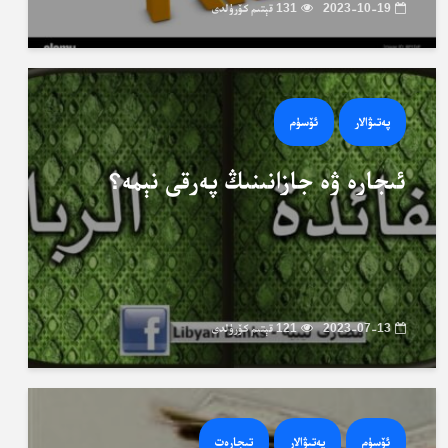
2023-10-19
131 قېتىم كۆرۈلدى
پەتىۋالار
ئۆسۈم
ئىجارە ۋە جازانىنىڭ پەرقى نېمە؟
2023-07-13
121 قېتىم كۆرۈلدى
ئۆسۈم
پەتىۋالار
تىجارەت