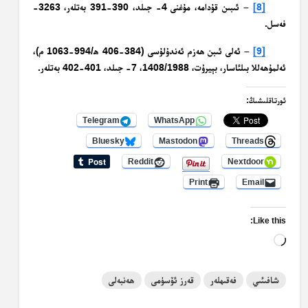
[8]
– ئىبىن قۇدامە، مۇغنى 4- جىلد، 390-391 بەتلەر، 3263-
فەسل.
[9]
– ئەلى ئىبن ھەزم ئەندۇلۇسى (384-406 ھ/994-1063 م)،
ئەلمۇھەللا بىلئاسار، بېيرۇت، 1408/1988، 7- جىلد، 401-402 بەتلەر.
ئورتاقلىشىڭ:
Telegram
WhatsApp
Bluesky
Mastodon
Threads
Reddit
Nextdoor
Print
Email
Like this:
Loading…
شافىئىي
فەقىھلەر
قەرز ئۆسۈمى
ھەنبەلى