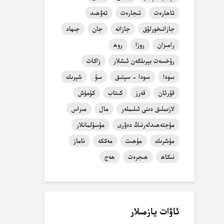
تاھارەت
تىجارەت
تەۋھىد
جازانىخورلۇق
جازانە
جان
جىھاد
رامىزان
روزا
روھ
رۇخسەت بېرىلگەن ئىشلار
زاكات
سودا
سودا - سېتىق
سۇ
شېرىك
قۇرئان
قەرز
كىتاب
كۈمۈش
لازىملىق دىنى ئىلىملەر
مال
مىراس
مۇجتەھىدلەرنىڭ دەۋرى
مۇسۇلمانلار
مۇشرىك
مۇھىت
مەككە
ناماز
نىكاھ
ھىجرەت
ھەج
ئاۋات يازمىلار