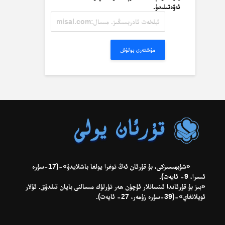
ئەۋەتىلىدۇ.
ئېلخەت
ئادرېسىڭىز.
مىسال:
misal@misal.com
مۇشتەرى بولۇش
«شۈبھىسىزكى، بۇ قۇرئان ئەڭ توغرا يولغا باشلايدۇ»-(17-سۈرە
ئىسرا، 9- ئايەت).
«بىز بۇ قۇرئاندا ئىنسانلار ئۈچۈن ھەر تۈرلۈك مىسالنى بايان قىلدۇق. ئۇلار
ئويلانغاي»-(39-سۈرە زۇمەر، 27- ئايەت).