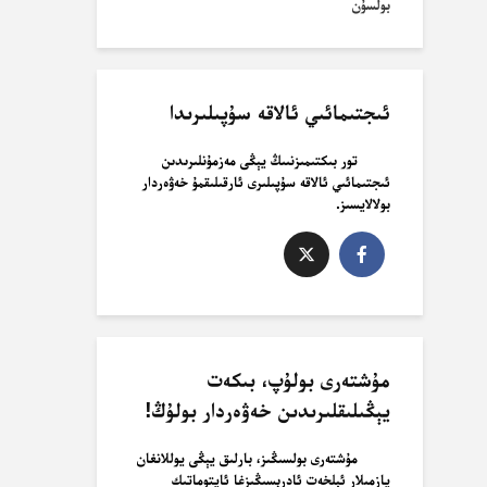
بولسۇن
ئىجتىمائىي ئالاقە سۇپىلىرىدا
تور بىكتىمىزنىىڭ يېڭى مەزمۇنلىرىدىن
ئىجتىمائىي ئالاقە سۇپىلىرى ئارقىلىقمۇ خەۋەردار
بولالايسىز.
مۇشتەرى بولۇپ، بىكەت
يېڭىلىقلىرىدىن خەۋەردار بولۇڭ!
مۇشتەرى بولسىڭىز، بارلىق يېڭى يوللانغان
يازمىلار ئېلخەت ئادرېسىڭىزغا ئاپتوماتىك