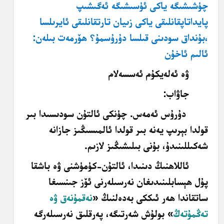
چۈشىشىگە ياكى ئۈسىشىگە ئەگىشىپ
پايداتاپقانلىقى ياكى زىيان تارتقانلىقى ئايرىلسا
،بۇنداق سودىنى قىلسا دۇرۇسمۇ؟ ھۆرمەت بىلەن:
ئالىم ئاخۇن
ۋە ئەلەيكۇم ئەسسەلام
جاۋاب:
دۇرۇس ئەمەس. چۈنكى ئالتۇن سودىسىدا بىر
قولدا بېرىپ يەنە بىر قولدا ئالمىسىڭىز جازانە
شەكىللىنىدۇ، بۇنى بىلىشىڭىز لازىم.
ئاللاھنىڭ دىنىدا، ئالتۇن-كۈمۈشنى ۋە باشقا
پۇل ھېسابلىنىدىغان نەرسىلەرنى
ئۆز جىنسىغا
ساتقاندا ھەر ئىككى بەدەلنىڭ «
نەقمۇنەق ۋە
تەڭمۇتەڭ
» بولۇش شەرتىگە، پەرقلىق نەرسىلەرگە