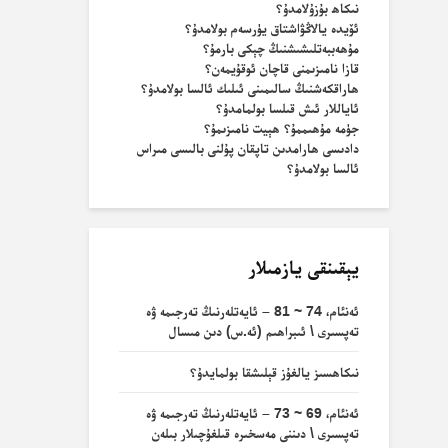
نىكاھ بۇزۇلامدۇ؟
ئۆيدە يالاڭۋاشتاق يۈرسەم بولامدۇ؟
مۇھەببەتلىشىشنىڭ چېكى بارمۇ؟
قازا نامىزىمنى قاچان ئوقۇيمەن؟
ھاراقكەشنىڭ سالىمىنى ئىلىك ئالسا بولامدۇ؟
ئاياللار ئىش قىلسا بولمامدۇ؟
جۈمە مۇھىممۇ؟ ھېيت نامىزىمۇ؟
دادىسى ھارامدىن تاپقان پۇلنى بالىسى مىراس
ئالسا بولامدۇ؟
يېقىنقى يازمىلار
ئەنئام، 74 ~ 81 – ئايەتلەرنىڭ تەرجىمە ۋە
تەپسىرى \ ئىبراھىم (ئە.س) دىن مىسال
نىكاھسىز يالغۇز قېلىشقا بولمايدۇ؟
ئەنئام، 69 ~ 73 – ئايەتلەرنىڭ تەرجىمە ۋە
تەپسىرى \ دىننى مەسخىرە قىلغۇچىلار بىلەن