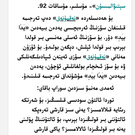
سېتىۋالمىسۇن
»- مۇسلىم، مۇساقات 92.
بۇ ھەدىسلەردە «
نەقمۇنەق
» دەپ تەرجىمە
قىلىنغان سۆزنىڭ ئەرەبچىسى يەدەن بىيەدىن «
يَدًا
بيَدٍ
» دۇر. بۇ سۆزنىڭ ئەسلى مەنىسى بىر قولدا
بېرىپ بىر قولدا ئېلىش، دېگەن بولىدۇ. بۇ ئۇزۇن
مەنانى «
نەقمۇنەق
» سۆزى ئەينەن ئىپادىلىگەنلىكى
ۋە بۇ سۆز ئىخچام بولغانلىقى ئۈچۈن، يەدەن
بىيەدىن «
يَدًا بيَدٍ
» مۇشۇنداق تەرجىمە قىلىنىدۇ.
ئەمدى مەنمۇ سىزدىن سوراپ باقاي:
توردا ئالتۇن سودىسى قىلسىڭىز، بۇ شەرتكە
رىئايە قىلالامسىز؟ يەنى سىز قارشى تەرەپكە
ئالتۇننى بىر قولىڭىزدا بېرىپ، بۇ ئالتۇننىڭ پۇلىنى
يەنە بىر قولىڭىزدا ئالالامسىز؟ ياكى قارشى