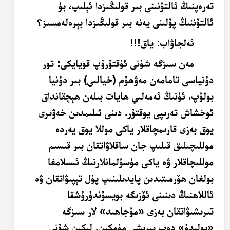
تەرەپنىڭ ئالتۇنىنى بىر قولىڭىزدا ئېلىپ، بۇ
ئالتۇننىڭ پۇلىنى يەنە بىر قولىڭىزدا بېرەلەمسىز؟
ئەلجاۋاب: ياق!!!
مەن سىزگە شۇنى ئۇقتۇرۇپ قويايكى: تور
دۇنياسى تامامەن مەۋھۇم (خيالىي) بىر دۇنيا
بولۇپ، ئۇنىڭ ئەمەلىي ھايات بىلەن ھېچقانداق
ئوخشاش تەرىپى يوقتۇر. دىنى ئىلىمدىن خەۋىرى
يوق بەزى قارىمچاقلار ياكى موللا يوق يەردە
موللىچىلىق قىلىپ جان ساقلاۋاتقان بىر قىسىم
موللىچاقلار ۋە ياكى مۇسۇلمانلارنىڭ ئىسلامغا
بولغان ھۆرمىتىدىن پايدىلىنىپ پۇل تېپىۋاتقان ۋە
ئاللاھنىڭ دىنىنى ئۆزىگە بويسۇندۇرۇشقا
تىرىشىۋاتقان بەزى «مۇجاھىد» لار سىزگە
«بولىدۇ» دەپ بېرىشى مۇمكىن. لېكىن شۇنى