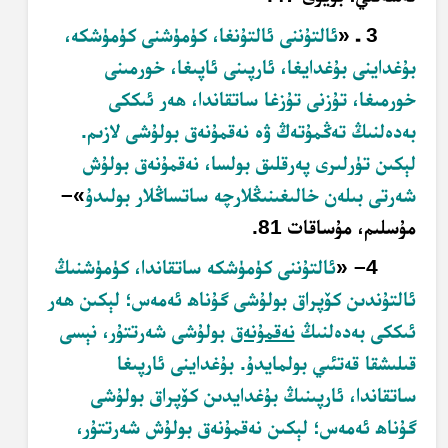
3
ـ «
ئالتۇننى ئالتۇنغا، كۈمۈشنى كۈمۈشكە،
بۇغداينى بۇغدايغا، ئارپىنى ئاپىغا، خورمىنى
خورمىغا، تۇزنى تۇزغا ساتقاندا، ھەر ئىككى
بەدەلنىڭ تەڭمۇتەڭ ۋە نەقمۇنەق بولۇشى لازىم.
لېكىن تۈرلىرى پەرقلىق بولسا، نەقمۇنەق بولۇش
شەرتى بىلەن خالىغىنىڭلارچە ساتساڭلار بولىدۇ
»–
مۇسلىم، مۇساقات 81.
4– «
ئالتۇننى كۈمۈشكە ساتقاندا، كۈمۈشنىڭ
ئالتۇندىن كۆپراق بولۇشى گۇناھ ئەمەس؛ لېكىن ھەر
ئىككى بەدەلنىڭ
نەقمۇنەق
بولۇشى شەرتتۇر، نېسى
قىلىشقا قەتئىي بولمايدۇ. بۇغداينى ئارپىغا
ساتقاندا، ئارپىنىڭ بۇغدايدىن كۆپراق بولۇشى
گۇناھ ئەمەس؛ لېكىن نەقمۇنەق بولۇش شەرتتۇر،