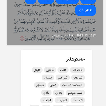
نۇرلۇق بايان
...
2025-12-16
42 قېتىم كۆرۈلدى
خەتكۈشلەر
ئاتا-ئانا
ئادەم
ئالتۇن
ئايال
ئىبادەت
ئىبراھىم
ئىسلام
ئىسلامدا ئىبادەت
ئىمان
ئۆسۈم
ئېلىم-سېتىم
بەدەن
تالاق
تاھارەت
تىجارەت
تەۋھىد