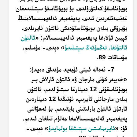
بويۇنئاسقۇ كەلتۈرۈلدى. بۇ بويۇنئاسقۇ سېتىلىدىغان
غەنىمەتلەردىن ئىدى. پەيغەمبەر ئەلەيھىسسالامنىڭ
بۇيرۇقى بىلەن بويۇنئاسقۇدىكى ئالتۇن ئايرىلدى.
كېيىن ئۇلارغا پەيغەمبەر ئەلەيھىسسالام: «
ئالتۇن
ئالتۇنغا، تەڭمۇتەڭ سېتىلىدۇ
» دېدى.- مۇسلىم،
مۇساقات 89.
7- فەدالە ئىبنى ئۇبەيد مۇنداق دەيدۇ:
«خەيبەر كۈنى مارجان ۋە ئالتۇن ئارلاش بىر
بويۇنئاسقۇ
نى 12 دىينارغا سېتىۋالدىم. ئالتۇن
بىلەن مارجاننى ئايرىپ، ئۇنىڭدا 12 دىيناردىن
ئارتۇق ئالتۇن بارلىقىنى بايقىدىم. بۇ ئەھۋالنى
پەيغەمبەر ئەلەيھىسسالامغا مەلۇم قىلغان ئىدىم.
ئۇ: «
ئايرىماستىن سېتىشقا بولمايدۇ
» دېدى.-