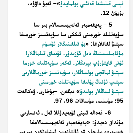
نېسى قىلىشقا قەتئىي بولمايدۇ
»– ئەبۇ داۋۇد،
بۇيۇئ 12.
5
– پەيغەمبەر ئەلەيھىسسالام بىر سا
سۈپەتلىك خورمىنى ئىككى سا سۈپەتسىز خورمىغا
سېتىۋالغانلارغا: «
بۇ قىلغىنىڭلار ئۆسۈم
مۇئامىلىسىنىڭ دەل ئۆزىدۇر. ئۇنداق قىلماڭلار!
ئۇنى قايتۇرۇپ بېرىڭلار. ئەگەر سۈپەتلىك خورما
سېتىۋالماقچى بولساڭلار، سۈپەتسىز خورماڭلارنى
سېتىپ ئۇنىڭ پۇلىغا سۈپەتلىك خورمىنى
سېتىۋالساڭلار بولىدۇ
» دېگەن. –بۇخارى، ۋەكالەت
95؛ مۇسلىم، مۇساقات 96، 97.
6- فەدالە ئىبنى ئۇبەيدۇللا ئەل ـ ئەنسارىي
مۇنداق دەيدۇ: «پەيغەمبەر ئەلەيھىسسالامغا
خەيبەردە مارجان ۋە ئالتۇندىن ئىشلەنگەن بىر
بىر