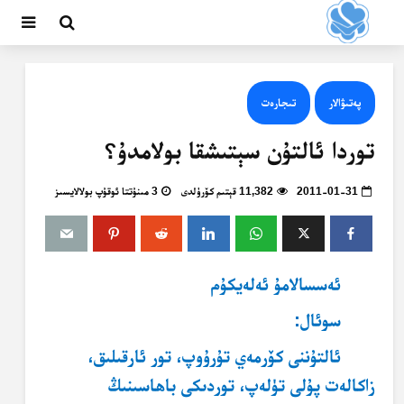
پەتىۋالار
تىجارەت
توردا ئالتۇن سېتىشقا بولامدۇ؟
2011-01-31
11,382 قېتىم كۆرۈلدى
3 مىنۇتتا ئوقۇپ بولالايسىز
ئەسسالامۇ ئەلەيكۇم
سوئال:
ئالتۇننى كۆرمەي تۇرۇوپ، تور ئارقىلىق،
زاكالەت پۇلى تۈلەپ، توردىكى باھاسىنىڭ