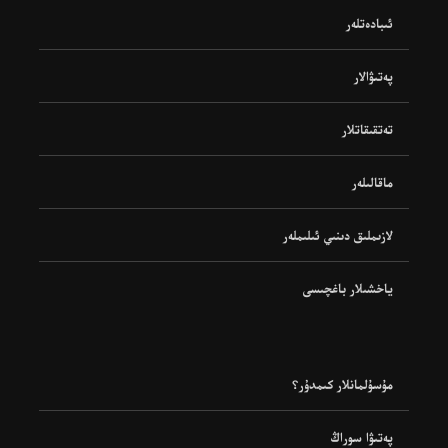
ئىبادەتلەر
پەتىۋالار
تەتقىقاتلار
ماقالىلەر
لازىملىق دىنىي ئىلىملەر
ياخشىلار باغچىسى
مۇسۇلمانلار كىمدۇر؟
پەتىۋا سوراڭ