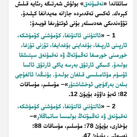
ساتقاندا «
نەقمۇنەق
» بولۇش شەرتىگە رىئايە قىلىش
كېرەك. ئەكسى تەقدىردە جازانە مەيدانغا كېلىدۇ.
تۆۋەندىكى ھەدىسلەر بۇنى ئوتتۇرىغا قويىدۇ:
1
– «
ئالتۇننى ئالتۇنغا، كۆمۈشنى كۆمۈشكە،
ئارپىنى ئارپىغا، بۇغداينى بۇغدايغا، تۇزنى تۇزغا،
خورمىنى خورمىغا تەڭمۇتەڭ ۋە نەقمۇنەق سېتىشقا
بولىدۇ. كىمكى ئارتۇق بەرسە ياكى ئارتۇق ئالسا
ئۆسۈم مۇئامىلىسى قىلغان بولىدۇ. بۇنىڭدا ئالغۇچى
بىلەن بەرگۈچى ئوخشاشتۇر
»– مۇسلىم، مۇساقات
82؛ ئەبۇ داۋۇد بۇيۇئ 12.
2
– «
ئالتۇننى ئالتۇنغا، كۈمۈشنى كۈمۈشكە،
نەقمۇنەق ۋە تەڭمۇتەڭ بولمىسا ساتماڭلار
»–
بۇخارى، بۇيۇئ 78؛ مۇسلىم، مۇساقات 88؛
نەسەئىي، بۇيۇئ 47.