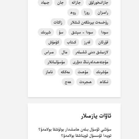
جازانىخورلۇق
جازانە
جان
جىھاد
رامىزان
روزا
روھ
رۇخسەت بېرىلگەن ئىشلار
زاكات
سودا
سودا - سېتىق
سۇ
شېرىك
قۇرئان
قەرز
كىتاب
كۈمۈش
لازىملىق دىنى ئىلىملەر
مال
مىراس
مۇجتەھىدلەرنىڭ دەۋرى
مۇسۇلمانلار
مۇشرىك
مۇھىت
مەككە
ناماز
نىكاھ
ھىجرەت
ھەج
ئاۋات يازمىلار
سۈنئىي ئۇسۇل بىلەن ھامىلىدار بولۇشقا بولامدۇ؟
تويدا ئۇسسۇل ئويناشقا بولامدۇ؟