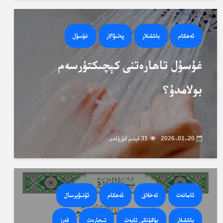
ئەھكام
باشقىلار
پەتىۋالار
غۇسۇل
غۇسۇل تاھارەتنى كېچىكتۈرسەم
بولامدۇ؟
2026-01-20
31 قېتىم كۆرۈلدى
ئامانەت
ئەخلاق
ئەھكام
ئۇنىۋېرسال
باشقىلار
بۈگۈنكى ئايەت
تىجارەت
قەرز