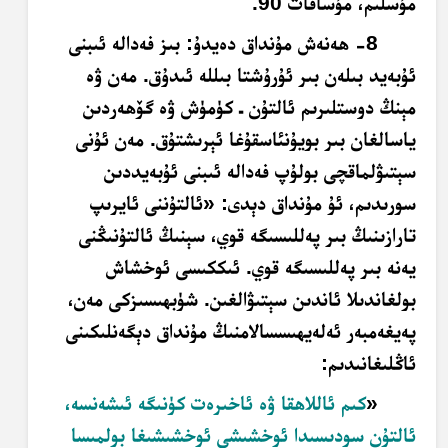
مۇسلىم، مۇساقات 90.
8- ھەنەش مۇنداق دەيدۇ:
بىز فەدالە ئىبنى
ئۇبەيد بىلەن بىر ئۇرۇشتا بىللە ئىدۇق. مەن ۋە
مېنڭ دوستلىرىم ئالتۇن ـ كۈمۈش ۋە گۆھەردىن
ياسالغان بىر بويۇنئاسقۇغا ئېرىشتۇق. مەن ئۇنى
سېتىۋلماقچى بولۇپ فەدالە ئىبنى ئۇبەيددىن
سورىدىم، ئۇ مۇنداق دېدى: «ئالتۇننى ئايرىپ
تارازىنىڭ بىر پەللىسىگە قوي، سېنىڭ ئالتۇنىڭنى
يەنە بىر پەللىسىگە قوي. ئىككىسى ئوخشاش
بولغاندىلا ئاندىن سېتىۋالغىن. شۈبھىسىزكى مەن،
پەيغەمبەر ئەلەيھىسسالامنىڭ مۇنداق دېگەنلىكىنى
ئاڭلىغانىدىم:
«
كىم ئاللاھقا ۋە ئاخىرەت كۈنىگە ئىشەنسە،
ئالتۇن سودىسىدا ئوخشىشى ئوخشىشىغا بولمىسا