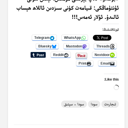
ئۇنتۇماڭكى: قىيامەت كۈنى سىزدىن ئاللاھ ھېساب
ئالىدۇ. ئۇلار ئەمەس!!!
ئورتاقلىشىڭ:
Telegram
WhatsApp
Bluesky
Mastodon
Threads
Reddit
Nextdoor
Print
Email
Like this:
Loading…
تىجارەت
سودا
سودا - سېتىق