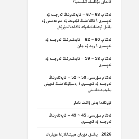
قانداق مۇئامىلە قىلىنىدۇ؟
ئەنئام، 63 ~67 – ئايەتلەرنىڭ تەرجىمە ۋە
تەپسىرى \ ئاللاھنىڭ قۇدرەت ۋە مەرھەمىتى ۋە
باتىل ئېتىقادكىلەرگە ئاگاھلاندۇرۇش
ئەنئام، 60 ~ 62 – ئايەتلەرنىڭ تەرجىمە ۋە
تەپسىرى \ روھ ۋە جان
ئەنئام، 53 ~ 59 – ئايەتلەرنىڭ تەرجىمە ۋە
تەپسىرى
ئەنئام سۈرىسى، 50 ~ 52 – ئايەتلەرنىڭ
تەرجىمە ۋە تەپسىرى \ رەسۇلۇللاھنىڭ غەيبنى
بىلمەيدىغانلىقى
قۇرئاندا بەش ۋاقىت ناماز
ئەنئام سۈرىسى، 45 ~ 49 – ئايەتلەرنىڭ
تەرجىمە ۋە تەپسىرى
2026- يىللىق قۇربان ھېيتىڭلارغا مۇبارەك