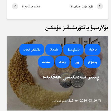
نۇركا تۇماق ھاراممۇ؟
نىكاھ چۈشەمدۇ؟
بۇلارنىمۇ ياقتۇرىشىڭىز مۇمكىن
ئەھكام
ئۇنىۋېرسال
باشقىلار
بۈگۈنكى ئايەت
پەتىۋالار
روزا
زاكات
سەدىقە
پىتىر سەدىقىسى ھەققىدە
2026-03-16
217 قېتىم كۆرۈلدى