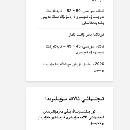
ئەنئام سۈرىسى، 50 ~ 52 – ئايەتلەرنىڭ
تەرجىمە ۋە تەپسىرى \ رەسۇلۇللاھنىڭ غەيبنى
بىلمەيدىغانلىقى
قۇرئاندا بەش ۋاقىت ناماز
ئەنئام سۈرىسى، 45 ~ 49 – ئايەتلەرنىڭ
تەرجىمە ۋە تەپسىرى
2026- يىللىق قۇربان ھېيتىڭلارغا مۇبارەك
بولسۇن
ئىجتىمائىي ئالاقە سۇپىلىرىدا
تور بىكتىمىزنىىڭ يېڭى مەزمۇنلىرىدىن
ئىجتىمائىي ئالاقە سۇپىلىرى ئارقىلىقمۇ خەۋەردار
بولالايسىز.