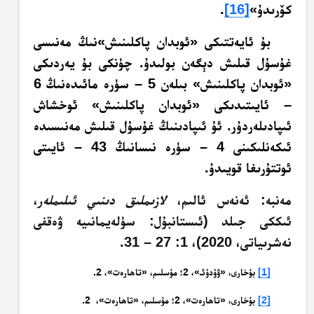
كۆرىدۇ»
[16]
.
بۇ ئايەتتىكى «ئوبدان پاكلىنىش»نىڭ مەنىسى
غۇسۇل قىلىش دېگەن بولىدۇ. چۈنكى بۇ يەردىكى
«ئوبدان پاكلىنىش» بىلەن 5 – سۈرە مائىدەنىڭ 6
– ئايىتىدىكى «ئوبدان پاكلىنىش» ئوخشاش
ئىپادىلەردۇر. ئۇ ئىپادىنىڭ غۇسۇل قىلىش مەنىسىدە
ئىكەنلىكىنى 4 – سۈرە نىسانىڭ 43 – ئايىتى
ئوتتۇرىغا قويىدۇ.
مەنبە: ئەنەس ئالىم،
لازىملىق دىنىي ئىلىملەر
،
ئىككى جىلد (ئىستانبۇل: سۈلەيمانىيە ۋەقفى
نەشرىياتى، 2020)، 1: 27 – 31.
[1]
بۇخارى، «ۋۇدۇئـ»، 2؛ مۇسلىم، «تاھارەت»، 2.
[2]
بۇخارى، «تاھارەت»، 2؛ مۇسلىم، «تاھارەت»، 2.