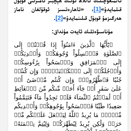
ئالمىغۇچىلىك ئاللاھ ئۇنىڭ ھېچبىر نامىزىنى قوبۇل
قىلمايدۇ»
[1]
، «تاھارەتسىز ئوقۇلغان ناماز
ھەرگىزمۇ قوبۇل قىلىنمايدۇ»
[2]
.
مۇناسىۋەتلىك ئايەت مۇنداق:
﴿يَٰٓأَيُّهَا ٱلَّذِينَ ءَامَنُوٓاْ إِذَا قُمۡتُمۡ إِلَى
ٱلصَّلَوٰةِ فَٱغۡسِلُواْ وُجُوهَكُمۡ وَأَيۡدِيَكُمۡ
إِلَى ٱلۡمَرَافِقِ وَٱمۡسَحُواْ بِرُءُوسِكُمۡ
وَأَرۡجُلَكُمۡ إِلَى ٱلۡكَعۡبَيۡنِۚ وَإِن كُنتُمۡ
جُنُبٗا فَٱطَّهَّرُواْۚ وَإِن كُنتُم مَّرۡضَىٰٓ أَوۡ
عَلَىٰ سَفَرٍ أَوۡ جَآءَ أَحَدٞ مِّنكُم مِّنَ ٱلۡغَآئِطِ
أَوۡ لَٰمَسۡتُمُ ٱلنِّسَآءَ فَلَمۡ تَجِدُواْ مَآءٗ فَتَيَمَّمُواْ
صَعِيدٗا طَيِّبٗا فَٱمۡسَحُواْ بِوُجُوهِكُمۡ وَأَيۡدِيكُم
مِّنۡهُۚ مَا يُرِيدُ ٱللَّهُ لِيَجۡعَلَ عَلَيۡكُم مِّنۡ
حَرَجٖ وَلَٰكِن يُرِيدُ لِيُطَهِّرَكُمۡ وَلِيُتِمَّ نِعۡمَتَهُۥ