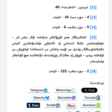
[12]
تىرمىزى، «تاھارەت»، 40.
[13]
4 – سۈرە نىسا، 43 – ئايەت.
[14]
5 – سۈرە مائىدە، 6 – ئايەت.
[15]
ئاياللىرىڭلار ھەيز كۆرۈۋاتقان مەزگىلدە ئۇلار بىلەن ئەر –
خوتۇنچىلىقتىن باشقا ئىنسانىي ۋە ئائىلىۋىي مۇناسىۋەتلەرنى ئەينەن
داۋاملاشتۇرساڭلار بولىدۇ. بىر ئۆيدە ياشاش، بىر داستىخاندا ئولتۇرۇش، بىر
تۆشەكتە يېتىپ – قوپۇش ۋە ھاكازالار بۇرۇنقىدەك داۋاملاشسا ھېچ گۇناھكار
بولمايسىلەر.
[16]
2 – سۈرە بەقەرە، 222 – ئايەت.
ئورتاقلىشىڭ:
Telegram
WhatsApp
Bluesky
Mastodon
Threads
Reddit
Nextdoor