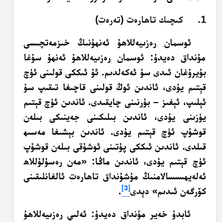
1. كىچىك تاھارەت (تەرەت)
ئوسمان رەزىيەللاھۇ ئەنھۇنىڭ خىزمەتچىسى
مۇنداق دەيدۇ: ئوسمان رەزىيەللاھۇ ئەنھۇ سۇغا
بۇيرۇغان ئىدى سۇ ئەكەلدىم. ئۇ ئىككى قولىنى ئۈچ
قېتىم يۇدى، ئاندىن ئوڭ قولىنى قاچىغا تىقىپ سۇ
ئېلىپ، ئېغىز – بۇرنىنى چايقىدى. ئاندىن ئۈچ قېتىم
يۈزىنى يۇدى، ئاندىن بىلىكىنى جەينىكى بىلەن
قوشۇپ ئۈچ قېتىم يۇدى. ئاندىن بېشىغا مەسىھ
قىلدى. ئاندىن ئىككى پۇتىنى ئوشۇقى بىلەن قوشۇپ
ئۈچ قېتىم يۇدى، ئاندىن ماڭا: «مەن رەسۇلۇللاھ
ئەلەيھىسسالامنىڭ مۇشۇنداق تاھارەت ئالغانلىقىنى
[3]
كۆرگەن ئىدىم» دېدى
.
ئابدۇ خەير مۇنداق دەيدۇ: ئەلىي رەزىيەللاھۇ