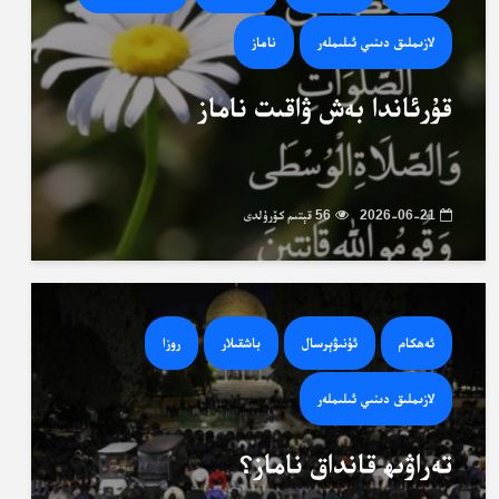
لازىملىق دىنىي ئىلىملەر
ناماز
قۇرئاندا بەش ۋاقىت ناماز
2026-06-21
56 قېتىم كۆرۈلدى
ئەھكام
ئۇنىۋېرسال
باشقىلار
روزا
لازىملىق دىنىي ئىلىملەر
تەراۋىھ قانداق ناماز؟