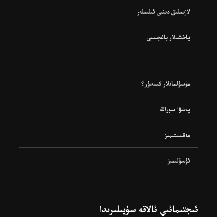
لازىملىق دىنىي ئىلىملەر
ياخشىلار باغچىسى
مۇسۇلمانلار كىمدۇر؟
پەتىۋا سوراڭ
مەقسىتىمىز
ئۇسۇلىمىز
ئىجتىمائىي ئالاقە سۇپىلىرىدا