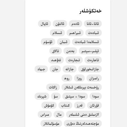
خەتكۈشلەر
ئاتا-ئانا
ئادەم
ئالتۇن
ئايال
ئىبادەت
ئىبراھىم
ئىسلام
ئىسلامدا ئىبادەت
ئىمان
ئۆسۈم
ئېلىم-سېتىم
بەدەن
تالاق
تاھارەت
تىجارەت
تەۋھىد
جازانىخورلۇق
جازانە
جان
جىھاد
رامىزان
روزا
روھ
رۇخسەت بېرىلگەن ئىشلار
زاكات
سودا
سودا - سېتىق
سۇ
شېرىك
قۇرئان
قەرز
كىتاب
كۈمۈش
لازىملىق دىنى ئىلىملەر
مال
مىراس
مۇجتەھىدلەرنىڭ دەۋرى
مۇسۇلمانلار