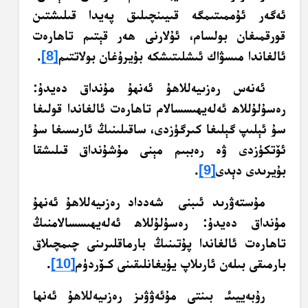
ئەگەر ئۇممىتىمگە قىيىنچىلىق پەيدا قىلىشتىن
قورقمىغان بولسام، ئۇلارنى ھەر قېتىم تاھارەت
ئالغاندا مىسۋاك ئىشلىتىشكە بۇيرۇغان بولاتتىم
[8]
.
ئەنەس رەزىيەللاھۇ ئەنھۇ مۇنداق دەيدۇ:
رەسۇلۇللاھ ئەلەيھىسسالام تاھارەت ئالغاندا قولىغا
سۇ ئېلىپ گېلىغا كىرگۈزدى، ساقىلىنىڭ ئارىسىغا سۇ
ئۆتكۈزدى ۋە رەببىم مېنى مۇشۇنداق قىلىشقا
بۇيرىدى دېدى
[9]
.
مۇستەۋرىد ئىبنى شەدداد رەزىيەللاھۇ ئەنھۇ
مۇنداق دەيدۇ: رەسۇلۇللاھ ئەلەيھىسسالامنىڭ
تاھارەت ئالغاندا پۇتىنىڭ بارماقلىرىنى چىمچىلاق
بارمىقى بىلەن ئارىلاپ يۇيغانلىقىنى كـۆردۈم
[10]
.
رۇبەييىئـ بىنتى مۇئەۋۋىز رەزىيەللاھۇ ئەنھا