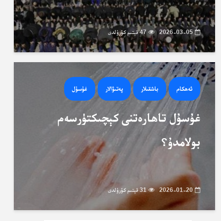
2026-03-05
47 قېتىم كۆرۈلدى
ئەھكام
باشقىلار
پەتىۋالار
غۇسۇل
غۇسۇل تاھارەتنى كېچىكتۈرسەم
بولامدۇ؟
2026-01-20
31 قېتىم كۆرۈلدى