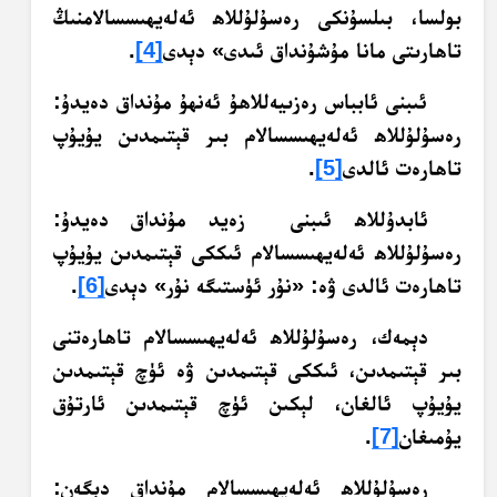
بولسا، بىلسۇنكى رەسۇلۇللاھ ئەلەيھىسسالامنىڭ
تاھارىتى مانا مۇشۇنداق ئىدى» دېدى
[4]
.
ئىبنى ئابباس رەزىيەللاھۇ ئەنھۇ مۇنداق دەيدۇ:
رەسۇلۇللاھ ئەلەيھىسسالام بىر قېتىمدىن يۇيۇپ
تاھارەت ئالدى
[5]
.
ئابدۇللاھ ئىبنى زەيد مۇنداق دەيدۇ:
رەسۇلۇللاھ ئەلەيھىسسالام ئىككى قېتىمدىن يۇيۇپ
تاھارەت ئالدى ۋە: «نۇر ئۈستىگە نۇر» دېدى
[6]
.
دېمەك، رەسۇلۇللاھ ئەلەيھىسسالام تاھارەتنى
بىر قېتىمدىن، ئىككى قېتىمدىن ۋە ئۈچ قېتىمدىن
يۇيۇپ ئالغان، لېكىن ئۈچ قېتىمدىن ئارتۇق
يۇمىغان
[7]
.
رەسۇلۇللاھ ئەلەيھىسسالام مۇنداق دېگەن: