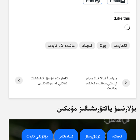
Print
Email
Like this:
Loading…
تاھارەت
چوڭ
كىچىك
مائىدە 5- ئايەت
مىراس \ قىزلارنىڭ مىراس
تاھارەت \ غۇسۇل قىلىشنىڭ
ئېلىشى ھەققىدە كەلگەن
شەكلى ۋە سۈننەتلىرى
رىۋايەت
بۇلارنىمۇ ياقتۇرىشىڭىز مۇمكىن
ئەھكام
ئۇنىۋېرسال
ئىبادەتلەر
بۈگۈنكى ئايەت