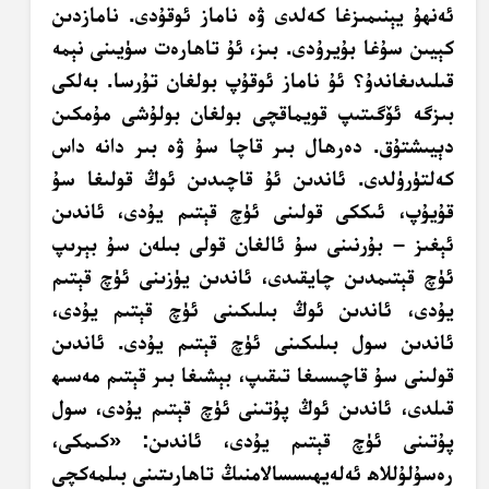
ئەنھۇ يېنىمىزغا كەلدى ۋە ناماز ئوقۇدى. نامازدىن
كېيىن سۇغا بۇيرۇدى. بىز، ئۇ تاھارەت سۈيىنى نېمە
قىلىدىغاندۇ؟ ئۇ ناماز ئوقۇپ بولغان تۇرسا. بەلكى
بىزگە ئۆگىتىپ قويماقچى بولغان بولۇشى مۇمكىن
دېيىشتۇق. دەرھال بىر قاچا سۇ ۋە بىر دانە داس
كەلتۈرۈلدى. ئاندىن ئۇ قاچىدىن ئوڭ قولىغا سۇ
قۇيۇپ، ئىككى قولىنى ئۈچ قېتىم يۇدى، ئاندىن
ئېغىز – بۇرنىنى سۇ ئالغان قولى بىلەن سۇ بېرىپ
ئۈچ قېتىمدىن چايقىدى، ئاندىن يۈزىنى ئۈچ قېتىم
يۇدى، ئاندىن ئوڭ بىلىكىنى ئۈچ قېتىم يۇدى،
ئاندىن سول بىلىكىنى ئۈچ قېتىم يۇدى. ئاندىن
قولىنى سۇ قاچىسىغا تىقىپ، بېشىغا بىر قېتىم مەسىھ
قىلدى، ئاندىن ئوڭ پۇتىنى ئۈچ قېتىم يۇدى، سول
پۇتىنى ئۈچ قېتىم يۇدى، ئاندىن: «كىمكى،
رەسۇلۇللاھ ئەلەيھىسسالامنىڭ تاھارىتىنى بىلمەكچى