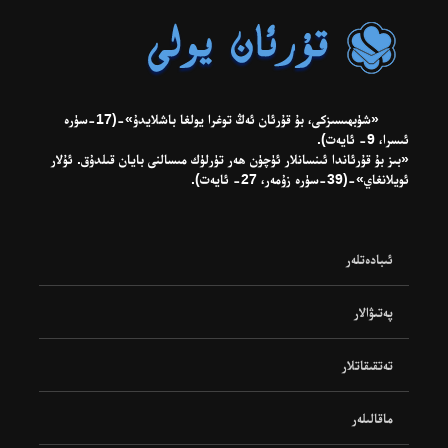
«شۈبھىسىزكى، بۇ قۇرئان ئەڭ توغرا يولغا باشلايدۇ»-(17-سۈرە
ئىسرا، 9- ئايەت).
«بىز بۇ قۇرئاندا ئىنسانلار ئۈچۈن ھەر تۈرلۈك مىسالنى بايان قىلدۇق. ئۇلار
ئويلانغاي»-(39-سۈرە زۇمەر، 27- ئايەت).
ئىبادەتلەر
پەتىۋالار
تەتقىقاتلار
ماقالىلەر