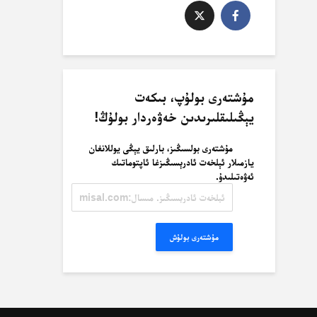
مۇشتەرى بولۇپ، بىكەت
يېڭىلىقلىرىدىن خەۋەردار بولۇڭ!
مۇشتەرى بولسىڭىز، بارلىق يېڭى يوللانغان
يازمىلار ئېلخەت ئادرېسىڭىزغا ئاپتوماتىك
ئەۋەتىلىدۇ.
ئېلخەت
ئادرېسىڭىز.
مىسال:
misal@misal.com
مۇشتەرى بولۇش