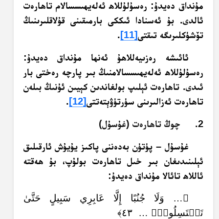
مۇنداق دەيدۇ: رەسۇلۇللاھ ئەلەيھىسسالام تاھارەت
ئالدى. بۇ ئەسنادا ئىككى بارمىقىنى قۇلاقلىرىنىڭ
تۆشۈكلىرىگە تىقتى
[11]
.
ئائىشە رەزىيەللاھۇ ئەنھا مۇنداق دەيدۇ:
رەسۇلۇللاھ ئەلەيھىسسالامنىڭ بىر پارچە رەختى بار
ئىدى. تاھارەت ئېلىپ بولغاندىن كېيىن ئۇنىڭ بىلەن
تاھارەت ئەزالىرىنى سۈرتۈۋېتەتتى
[12]
.
2. چوڭ تاھارەت (غۇسۇل)
غۇسۇل – پۈتۈن بەدەننى پاكىز يۇيۇش ئارقىلىق
ئېلىنىدىغان بىر خىل تاھارەت بولۇپ، بۇ ھەقتە
ئاللاھ تائالا مۇنداق دەيدۇ:
﴿… وَلَا جُنُبًا إِلَّا عَابِرِي سَبِيلٍ حَتَّىٰ
تَغۡتَسِلُواْۚ … ٤٣﴾