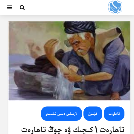
تاھارەت
غۇسۇل
لازىملىق دىنىي ئىلىملەر
تاھارەت \ كىچىك ۋە چوڭ تاھارەت