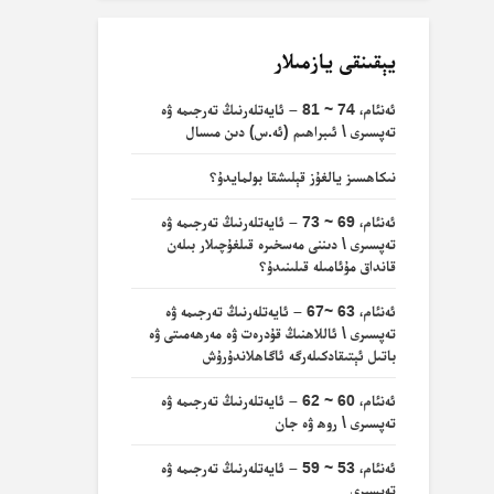
يېقىنقى يازمىلار
ئەنئام، 74 ~ 81 – ئايەتلەرنىڭ تەرجىمە ۋە
تەپسىرى \ ئىبراھىم (ئە.س) دىن مىسال
نىكاھسىز يالغۇز قېلىشقا بولمايدۇ؟
ئەنئام، 69 ~ 73 – ئايەتلەرنىڭ تەرجىمە ۋە
تەپسىرى \ دىننى مەسخىرە قىلغۇچىلار بىلەن
قانداق مۇئامىلە قىلىنىدۇ؟
ئەنئام، 63 ~67 – ئايەتلەرنىڭ تەرجىمە ۋە
تەپسىرى \ ئاللاھنىڭ قۇدرەت ۋە مەرھەمىتى ۋە
باتىل ئېتىقادكىلەرگە ئاگاھلاندۇرۇش
ئەنئام، 60 ~ 62 – ئايەتلەرنىڭ تەرجىمە ۋە
تەپسىرى \ روھ ۋە جان
ئەنئام، 53 ~ 59 – ئايەتلەرنىڭ تەرجىمە ۋە
تەپسىرى