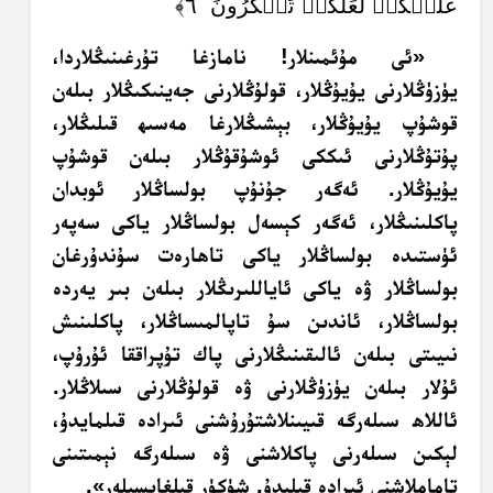
عَلَيۡكُمۡ لَعَلَّكُمۡ تَشۡكُرُونَ ٦﴾
«ئى مۇئمىنلار! نامازغا تۇرغىنىڭلاردا،
يۈزۈڭلارنى يۇيۇڭلار، قولۇڭلارنى جەينىكىڭلار بىلەن
قوشۇپ يۇيۇڭلار، بېشىڭلارغا مەسىھ قىلىڭلار،
پۇتۇڭلارنى ئىككى ئوشۇقۇڭلار بىلەن قوشۇپ
يۇيۇڭلار. ئەگەر جۇنۇپ بولساڭلار ئوبدان
پاكلىنىڭلار، ئەگەر كېسەل بولساڭلار ياكى سەپەر
ئۈستىدە بولساڭلار ياكى تاھارەت سۇندۇرغان
بولساڭلار ۋە ياكى ئاياللىرىڭلار بىلەن بىر يەردە
بولساڭلار، ئاندىن سۇ تاپالمىساڭلار، پاكلىنىش
نىيىتى بىلەن ئالىقىنىڭلارنى پاك تۇپراققا ئۇرۇپ،
ئۇلار بىلەن يۈزۈڭلارنى ۋە قولۇڭلارنى سىلاڭلار.
ئاللاھ سىلەرگە قىيىنلاشتۇرۇشنى ئىرادە قىلمايدۇ،
لېكىن سىلەرنى پاكلاشنى ۋە سىلەرگە نېمىتىنى
تاماملاشنى ئىرادە قىلىدۇ. شۈكۈر قىلغايسىلەر‏».