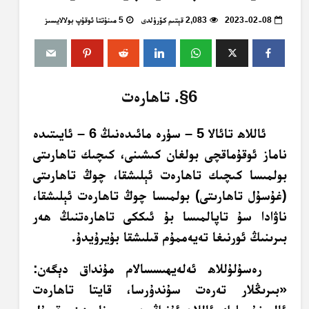
2023-02-08
2,083 قېتىم كۆرۈلدى
5 مىنۇتتا ئوقۇپ بولالايسىز
6§. تاھارەت
ئاللاھ تائالا 5 – سۈرە مائىدەنىڭ 6 – ئايىتىدە
ناماز ئوقۇماقچى بولغان كىشىنى، كىچىك تاھارىتى
بولمىسا كىچىك تاھارەت ئېلىشقا، چوڭ تاھارىتى
(غۇسۇل تاھارىتى) بولمىسا چوڭ تاھارەت ئېلىشقا،
ناۋادا سۇ تاپالمىسا بۇ ئىككى تاھارەتنىڭ ھەر
بىرىنىڭ ئورنىغا تەيەممۇم قىلىشقا بۇيرۇيدۇ.
رەسۇلۇللاھ ئەلەيھىسسالام مۇنداق دېگەن:
«بىرىڭلار تەرەت سۇندۇرسا، قايتا تاھارەت