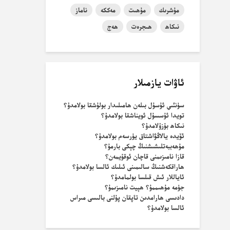
مۇشرىك
مۇھىت
مەككە
ناماز
نىكاھ
ھىجرەت
ھەج
ئاۋات يازمىلار
سۈنئىي ئۇسۇل بىلەن ھامىلىدار بولۇشقا بولامدۇ؟
تويدا ئۇسسۇل ئويناشقا بولامدۇ؟
نىكاھ بۇزۇلامدۇ؟
ئۆيدە يالاڭۋاشتاق يۈرسەم بولامدۇ؟
مۇھەببەتلىشىشنىڭ چېكى بارمۇ؟
قازا نامىزىمنى قاچان ئوقۇيمەن؟
ھاراقكەشنىڭ سالىمىنى ئىلىك ئالسا بولامدۇ؟
ئاياللار ئىش قىلسا بولمامدۇ؟
جۈمە مۇھىممۇ؟ ھېيت نامىزىمۇ؟
دادىسى ھارامدىن تاپقان پۇلنى بالىسى مىراس
ئالسا بولامدۇ؟