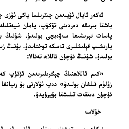
ئەگەر ئايال ئۆيىدىن چىقرىلسا ياكى ئۆزى چ
باشقا بىرىگە دەردىنى تۆكۈپ، يامان نىيەتلىك
پاسات تېرىشىغا سەۋەبچى بولىدۇ. شۇنىڭ بىل
يارىشىپ قېلىشلىرى تەسكە توختايدۇ. بۇنىڭ زىيى
بولىدۇ. شۇنىڭ ئۈچۈن ئاللاھ تەئالا:
«كىم ئاللاھنىڭ چېگرىلىرىدىن ئۆتۈپ كە
زۇلۇم قىلغان بولىدۇ» دەپ ئۇلارنى بۇ زىيانغ
ئۈچۈن دىققەت قىلىشقا بۇيرۇيدۇ.
خۇلاسە
نىكاھ بىر توختام بولۇپ، ئۇنى ئەر-ئ