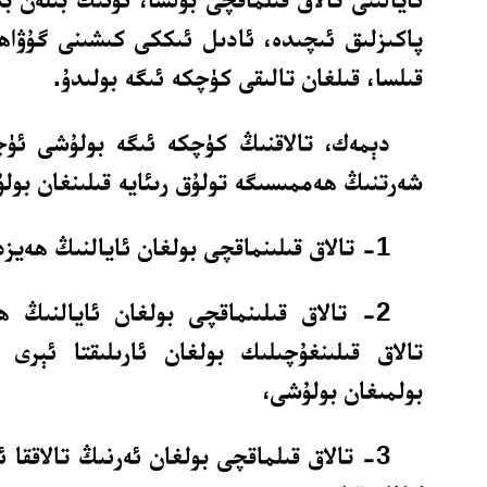
پاكىزلىق ئىچىدە، ئادىل ئىككى كىشىنى گۇۋاھ
قىلسا، قىلغان تالىقى كۈچكە ئىگە بولىدۇ.
دېمەك، تالاقنىڭ كۈچكە ئىگە بولۇشى ئۈ
شەرتنىڭ ھەممىسىگە تولۇق رىئايە قىلىنغان بولۇ
1- تالاق قىلىنماقچى بولغان ئايالنىڭ ھەيزدار بولماسلىقى،
2- تالاق قىلىنماقچى بولغان ئايالنىڭ ھ
تالاق قىلىنغۇچىلىك بولغان ئارىلىقتا ئېرى 
بولمىغان بولۇشى،
3- تالاق قىلماقچى بولغان ئەرنىڭ تالاققا