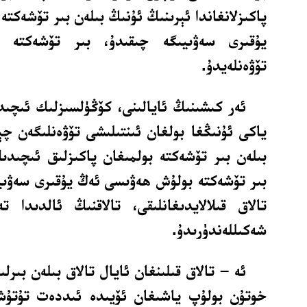
پاكىزلانغاندا ئېرىنىڭ ئۇنىڭ بىلەن بىر تۆشەكت
يۇقىرى سەۋىيىگە چىقىدۇ، بىر تۆشەكتە 
تۆۋەنلەيدۇ.
ئەر كىشىنىڭ ئايالىنى، كۆڭۈلسىزلىك ئىچىدە
ياكى ئۇنىڭغا بولغان ئىنتىلىشى تۆۋەنلىگەن چ
بىلەن بىر تۆشەكتە بولمىغان پاكىزلىق ئىچىدىل
بىر تۆشەكتە بولۇش ھەۋىسى ئەڭ يۇقىرى سەۋىي
تالاق قىلالايدىغانلىقى، تالاقنىڭ ئالدىدا ت
شەكىللەندۈرىدۇ.
ئە – تالاق قىلىنغان ئايال تالاق بىلەن بىرل
خوتۇن بولۇپ ياشىغان ئۆيىدە ئىددەت تۇتۇشقا