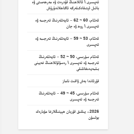
تەپسىرى \ ئاللاھنىڭ قۇدرەت ۋە مەرھەمىتى ۋە
باتىل ئېتىقادكىلەرگە ئاگاھلاندۇرۇش
ئەنئام، 60 ~ 62 – ئايەتلەرنىڭ تەرجىمە ۋە
تەپسىرى \ روھ ۋە جان
ئەنئام، 53 ~ 59 – ئايەتلەرنىڭ تەرجىمە ۋە
تەپسىرى
ئەنئام سۈرىسى، 50 ~ 52 – ئايەتلەرنىڭ
تەرجىمە ۋە تەپسىرى \ رەسۇلۇللاھنىڭ غەيبنى
بىلمەيدىغانلىقى
قۇرئاندا بەش ۋاقىت ناماز
ئەنئام سۈرىسى، 45 ~ 49 – ئايەتلەرنىڭ
تەرجىمە ۋە تەپسىرى
2026- يىللىق قۇربان ھېيتىڭلارغا مۇبارەك
بولسۇن