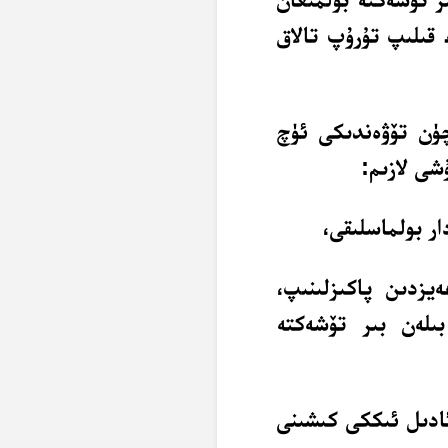
 قىلىپ تۇرۇپ تالاق
چۈن تۆۋەندىكى ئۈچ
شى لازىم:
ەيزدىن پاكىزلىنىپ،
بىلەن بىر تۆشەكتە
 ئادىل ئىككى كىشىنى