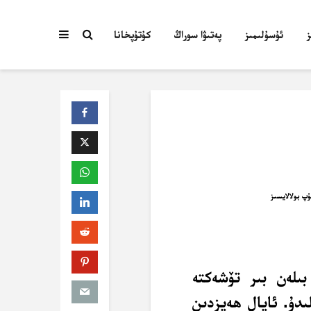
ئۇسۇلىمىز
پەتىۋا سوراڭ
كۇتۇپخانا
بىلەن بىر تۆشەكتە
ىدۇ. ئايال ھەيزدىن