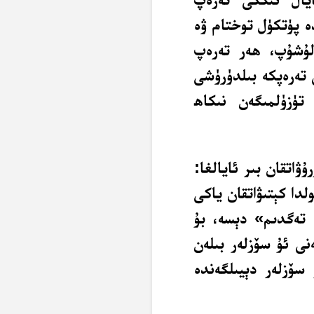
دە پۈتكۈل توختام ۋە
ولۇشۇپ، ھەر تەرەپ
 تەرەپكە بىلدۈرۈشى
 تۈزۈلمىگەن نىكاھ
ۇۋاتقان بىر ئايالغا:
دا كېتىۋاتقان ياكى
ە تەگدىم» دېسە، بۇ
نى ئۇ سۆزلەر بىلەن
سۆزلەر دېيىلگەندە