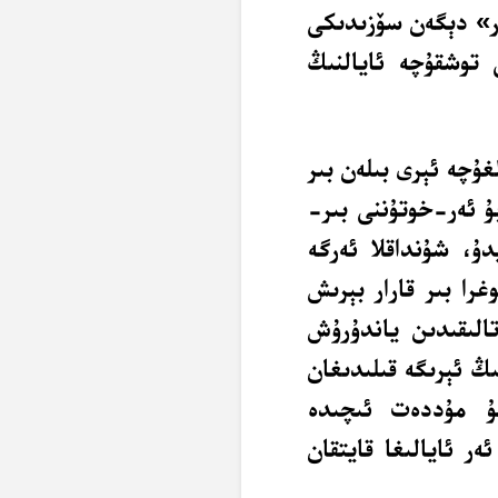
ار» دېگەن سۆزىدىكى
 توشقۇچە ئايالنىڭ
غۇچە ئېرى بىلەن بىر
ۇ ئەر-خوتۇننى بىر-
دۇ، شۇنداقلا ئەرگە
را بىر قارار بېرىش
تالىقىدىن ياندۇرۇش
ڭ ئېرىگە قىلىدىغان
ۇ مۇددەت ئىچىدە
ر ئايالىغا قايتقان