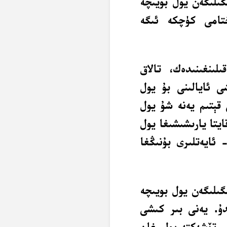
گىلىگەن يول بويىچە
ختامى كۈچكە ئىگە
ىلىنغىنىدەك، تالاق
ى ئايالىنى بۇ يول
 قېتىم يەنە شۇ يول
ايتا يارىشىشىغا يول
المايدۇ. بەقەرە سۈرىسىنىڭ 229- ۋە 230- ئايەتلىرى بۇنىڭغا
لگىلىگەن يول بويىچە
دۇ. يەنى بىر كىشى
ىر تۆشەكتە بولمىغان