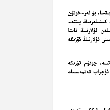
ىقسا، بۇ ئەر-خوتۇن
 كىشىلەرنىڭ پىتنە-
ەن ئۇلارنىڭ قايتا
نى ئۇلارنىڭ ئۆزىگە
تسە، چوقۇم ئۆزىگە
ا ئۇچراپ كەتمەسلىك
ايال ئىككى تەرەپ