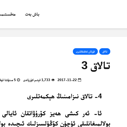
باش بەت
مەقسىتىمىز
تالاق
قۇرئان تەتقىقاتلىرى
تالاق 3
2017-11-22
1,733 قېتىم كۆرۈلدى
5 مىنۇتتا ئوقۇپ بولالايسىز
4- تالاق نىزامىنىڭ ھېكمەتلىرى
ئا- ئەر كىشى ھەيز كۆرۈۋاتقان ئايالى 
بولالمىغانلىقى ئۈچۈن كۆڭۈلسىزلىك ئىچىدە بول