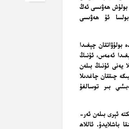
ە بولۇش ھەۋىسى ئەڭ
بولسا ئۇ ھەۋىسى
 بولۇۋاتقان چېغىدا
ېغىدا ئەمەس، ئۇنىڭ
ا يەنى ئۇنىڭ بىلەن
ىگە چىققان چاغدىلا
ەبىئىي بىر توسالغۇ
ىكتە ئېرى بىلەن ئەر-
 باشلايدۇ. ئاللاھ