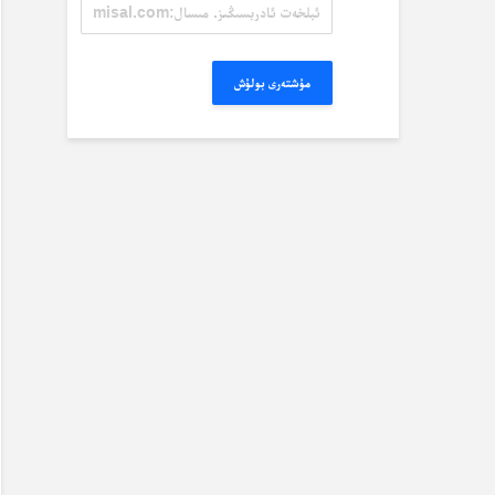
ئېلخەت
ئادرېسىڭىز.
مىسال:
misal@misal.com
مۇشتەرى بولۇش