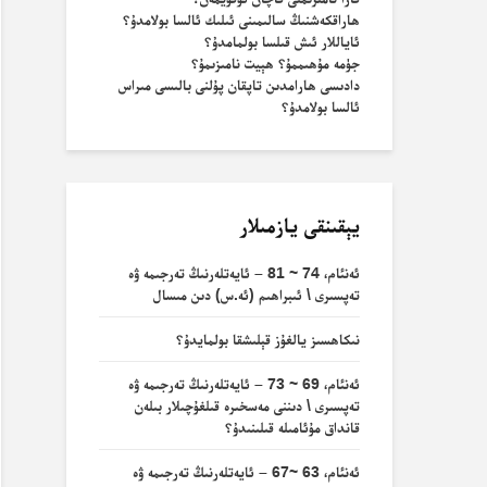
ھاراقكەشنىڭ سالىمىنى ئىلىك ئالسا بولامدۇ؟
ئاياللار ئىش قىلسا بولمامدۇ؟
جۈمە مۇھىممۇ؟ ھېيت نامىزىمۇ؟
دادىسى ھارامدىن تاپقان پۇلنى بالىسى مىراس
ئالسا بولامدۇ؟
يېقىنقى يازمىلار
ئەنئام، 74 ~ 81 – ئايەتلەرنىڭ تەرجىمە ۋە
تەپسىرى \ ئىبراھىم (ئە.س) دىن مىسال
نىكاھسىز يالغۇز قېلىشقا بولمايدۇ؟
ئەنئام، 69 ~ 73 – ئايەتلەرنىڭ تەرجىمە ۋە
تەپسىرى \ دىننى مەسخىرە قىلغۇچىلار بىلەن
قانداق مۇئامىلە قىلىنىدۇ؟
ئەنئام، 63 ~67 – ئايەتلەرنىڭ تەرجىمە ۋە