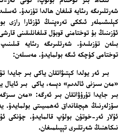
شەرتلىرىگە رىئايە قىلغان ھالدا تۈزىدۇ. ئەسلى
كېلىشىملەر ئىككى تەرەپنىڭ ئۆزئارا رازى ب
ئۆزىنىڭ بۇ توختامنى قوبۇل قىلغانلىقىنى قارشى
بىلەن تۈزىلىدۇ. شەرتلىرىگە رىئايە قىلىنىپ
توختامى كۈچكە ئىگە بولمايدۇ. مەسىلەن:
بىر ئەر يولدا كېتىۋاتقان ياكى بىر جايدا تۇر
«مەن سىزنى ئالدىم» دېسە، ياكى بىر ئايال يول
بىر جايدا تۇرۇۋاتقان بىر ئەرگە: «مەن سىزگ
سۆزلەرنىڭ ھېچقانداق ئەھمىيىتى بولمايدۇ. يە
ئۇلار ئەر-خوتۇن بولۇپ قالمايدۇ. چۈنكى ئۇ 
نىكاھنىڭ شەرتلىرى تېپىلمىغان.