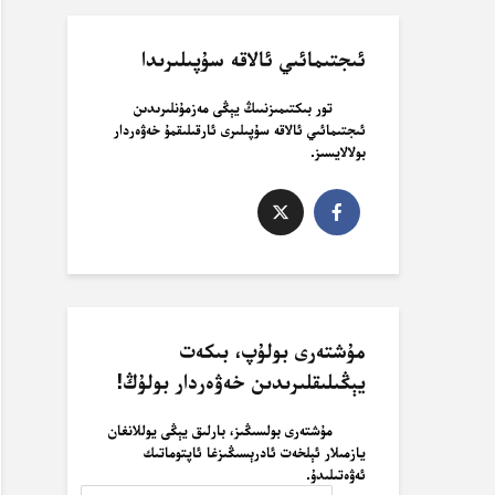
ئىجتىمائىي ئالاقە سۇپىلىرىدا
تور بىكتىمىزنىىڭ يېڭى مەزمۇنلىرىدىن
ئىجتىمائىي ئالاقە سۇپىلىرى ئارقىلىقمۇ خەۋەردار
بولالايسىز.
مۇشتەرى بولۇپ، بىكەت
يېڭىلىقلىرىدىن خەۋەردار بولۇڭ!
مۇشتەرى بولسىڭىز، بارلىق يېڭى يوللانغان
يازمىلار ئېلخەت ئادرېسىڭىزغا ئاپتوماتىك
ئەۋەتىلىدۇ.