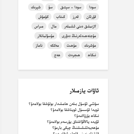
سودا
سودا - سېتىق
سۇ
شېرىك
قۇرئان
قەرز
كىتاب
كۈمۈش
لازىملىق دىنى ئىلىملەر
مال
مىراس
مۇجتەھىدلەرنىڭ دەۋرى
مۇسۇلمانلار
مۇشرىك
مۇھىت
مەككە
ناماز
نىكاھ
ھىجرەت
ھەج
ئاۋات يازمىلار
سۈنئىي ئۇسۇل بىلەن ھامىلىدار بولۇشقا بولامدۇ؟
تويدا ئۇسسۇل ئويناشقا بولامدۇ؟
نىكاھ بۇزۇلامدۇ؟
ئۆيدە يالاڭۋاشتاق يۈرسەم بولامدۇ؟
مۇھەببەتلىشىشنىڭ چېكى بارمۇ؟
قازا نامىزىمنى قاچان ئوقۇيمەن؟