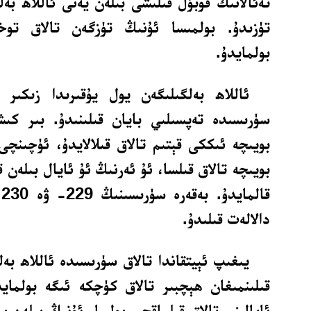
تەئالانىڭ قوبۇل قىلىشى بىلەن يەنى ئاللاھ بەل
تۈزىدۇ. بولمىسا ئۇنىڭ تۈزگەن تالاق تو
بولمايدۇ.
ئاللاھ بەلگىلىگەن يول يۇقىرىدا زىكىر ق
سۈرىسىدە تەپسىلىي بايان قىلىنىدۇ. بىر كىش
بويىچە ئىككى قېتىم تالاق قىلالايدۇ، ئۈچىنچى
بويىچە تالاق قىلسا، ئۇ ئەرنىڭ ئۇ ئايال بىلەن ق
ق
دالالەت قىلىدۇ.
يىغىپ ئېيتقاندا تالاق سۈرىسىدە ئاللاھ بە
قىلىنمىغان ھېچبىر تالاق كۈچكە ئىگە بولماي
ئايالىنى تالاق قىلماقچى بولسا، ئۇنىڭ بىلەن ب