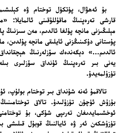
بۇ ئەھۋال، پۈتكۈل توختام ۋە كېلىشىمل
قارشى تەرەپنىڭ ماقۇللۇقىنى ئالمايلا: «م
مېلىڭىزنى مانچە پۇلغا ئالدىم، مەن سىزنىڭ پال
پۇستانى دۇكىنىڭزنى ئايلىقى مانچە پۇلدىن، مان
ئالدىم…» دېگەندەك سۆزلەرنىڭ ھېچقانداق ئ
يەنى بىر تەرەپنىڭ ئۇنداق سۆزلىرى بىلە
تۈزۈلمەيدۇ.
تالاقمۇ ئەنە شۇنداق بىر توختام بولۇپ، ئۇ
بۇزۇش ئۈچۈن تۈزۈلىدۇ. تالاق توختامىنىڭ 
ئوخشىمايدىغان تەرىپى شۇكى، بۇ توختامنى
تۈزۈشكەن ئەر ۋە ئايالنىڭ قوبۇل قىلىشى بى