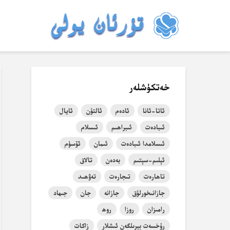
خەتكۈشلەر
ئاتا-ئانا
ئادەم
ئالتۇن
ئايال
ئىبادەت
ئىبراھىم
ئىسلام
ئىسلامدا ئىبادەت
ئىمان
ئۆسۈم
ئېلىم-سېتىم
بەدەن
تالاق
تاھارەت
تىجارەت
تەۋھىد
جازانىخورلۇق
جازانە
جان
جىھاد
رامىزان
روزا
روھ
رۇخسەت بېرىلگەن ئىشلار
زاكات