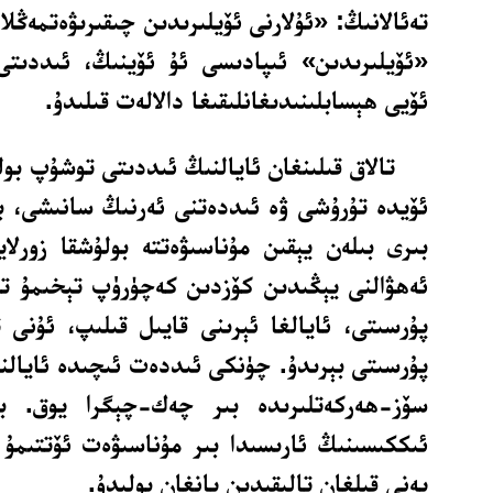
تەئالانىڭ: «ئۇلارنى ئۆيلىرىدىن چىقىرىۋەتمەڭل
«ئۆيلىرىدىن» ئىپادىسى ئۇ ئۆينىڭ، ئىددىتى
ئۆيى ھېسابلىنىدىغانلىقىغا دالالەت قىلىدۇ.
تالاق قىلىنغان ئايالنىڭ ئىددىتى توشۇپ بول
ئۆيدە تۇرۇشى ۋە ئىددەتنى ئەرنىڭ سانىشى، ب
بىرى بىلەن يېقىن مۇناسىۋەتتە بولۇشقا زورلاي
ئەھۋالنى يېڭىدىن كۆزدىن كەچۈرۈپ تېخىمۇ توغ
پۇرسىتى، ئايالغا ئېرىنى قايىل قىلىپ، ئۇنى 
پۇرسىتى بېرىدۇ. چۈنكى ئىددەت ئىچىدە ئايالنى
سۆز-ھەركەتلىرىدە بىر چەك-چېگرا يوق. ب
ئىككىسىنىڭ ئارىسىدا بىر مۇناسىۋەت ئۆتتىمۇ ئە
يەنى قىلغان تالىقىدىن يانغان بولىدۇ.