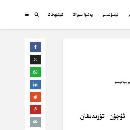
ئۇسۇلىمىز
پەتىۋا سوراڭ
كۇتۇپخانا
 ئۈچۈن تۈزىدىغان