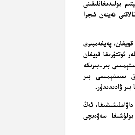
تىم بولىدىغانلىقىنى
الاقنى ئەينەن ئىجرا
قويغان، پەيغەمبىرى
ر ئوتتۇرىغا قويغان
ستېمىسى بىر-بىرىگە
ق سىستېمىسى بىر
بىر ۋادىدىدۇر.
داۋاملىشىشىغا، ئەڭ
 بولۇشىغا سەۋەبچى