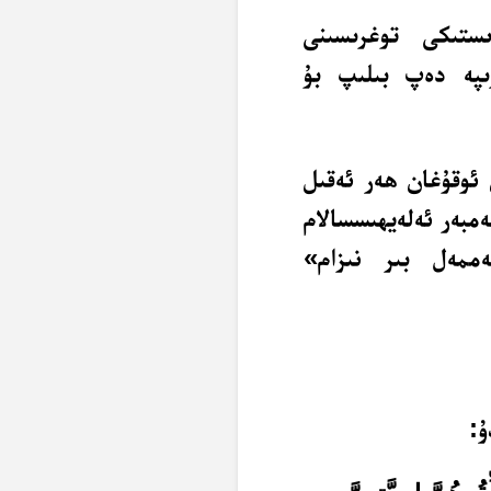
ستىكى توغرىسىنى
زىپە دەپ بىلىپ بۇ
 ئوقۇغان ھەر ئەقىل
ەمبەر ئەلەيھىسسالام
ممەل بىر نىزام»
ۇ: