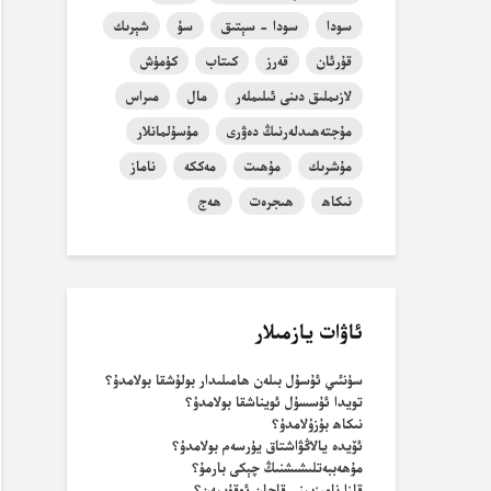
سودا
سودا - سېتىق
سۇ
شېرىك
قۇرئان
قەرز
كىتاب
كۈمۈش
لازىملىق دىنى ئىلىملەر
مال
مىراس
مۇجتەھىدلەرنىڭ دەۋرى
مۇسۇلمانلار
مۇشرىك
مۇھىت
مەككە
ناماز
نىكاھ
ھىجرەت
ھەج
ئاۋات يازمىلار
سۈنئىي ئۇسۇل بىلەن ھامىلىدار بولۇشقا بولامدۇ؟
تويدا ئۇسسۇل ئويناشقا بولامدۇ؟
نىكاھ بۇزۇلامدۇ؟
ئۆيدە يالاڭۋاشتاق يۈرسەم بولامدۇ؟
مۇھەببەتلىشىشنىڭ چېكى بارمۇ؟
قازا نامىزىمنى قاچان ئوقۇيمەن؟