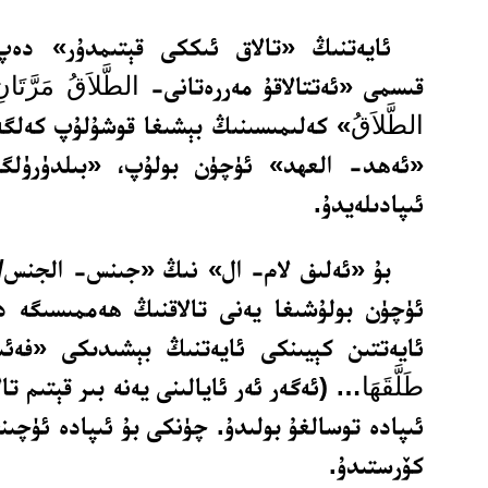
ئايەتنىڭ «تالاق ئىككى قېتىمدۇر» دەپ 
قىسمى «ئەتتالاقۇ مەررەتانى-
الطَّلاَقُ مَرَّتَان
الطَّلاَقُ
» كەلىمىسىنىڭ بېشىغا قوشۇلۇپ كەلگە
«ئەھد- العهد» ئۈچۈن بولۇپ، «بىلدۈرۈلگ
ئىپادىلەيدۇ.
بۇ «ئەلىف لام- ال» نىڭ «جىنس- الجنس/ت
ئۈچۈن بولۇشىغا يەنى تالاقنىڭ ھەممىسىگە دا
ئايەتتىن كېيىنكى ئايەتنىڭ بېشىدىكى «فەئ
طَلَّقَهَا
… (ئەگەر ئەر ئايالىنى يەنە بىر قېتىم 
ئىپادە توسالغۇ بولىدۇ. چۈنكى بۇ ئىپادە ئۈچىن
كۆرستىدۇ.