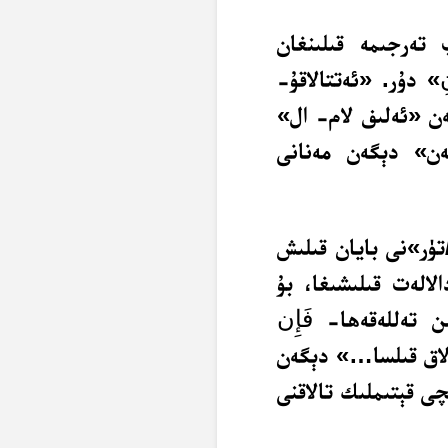
تەرجىمە قىلىنغان
ِ
» دۇر. «ئەتتالاقۇ-
ن «ئەلىف لام- ال»
ەن» دېگەن مەنانى
ۈر»نى بايان قىلىش
لالەت قىلىشىغا، بۇ
ىن تەللەقەھا-
فَإِن
تالاق قىلسا…» دېگەن
چى قېتىملىك تالاقنى