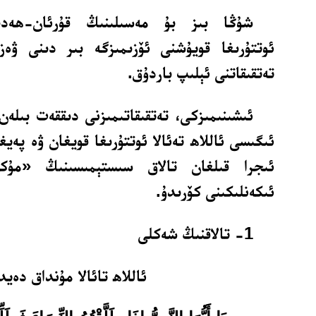
شۇڭا بىز بۇ مەسىلىنىڭ قۇرئان-ھەدى
ئوتتۇرىغا قويۇشنى ئۆزىمىزگە بىر دىنى ۋە
تەتقىقاتنى ئېلىپ باردۇق.
ئىشىنىمىزكى، تەتقىقاتىمىزنى دىققەت بىلەن
ئىگىسى ئاللاھ تەئالا ئوتتۇرىغا قويغان ۋە پەيغ
ئىجرا قىلغان تالاق سىستېمىسىنىڭ «مۇكە
ئىكەنلىكىنى كۆرىدۇ.
1- تالاقنىڭ شەكلى
ئاللاھ تائالا مۇنداق دەيد