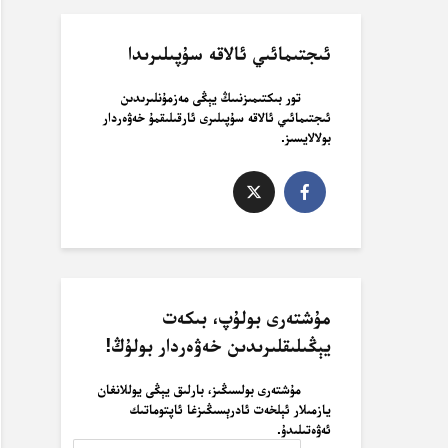
ئىجتىمائىي ئالاقە سۇپىلىرىدا
تور بىكتىمىزنىىڭ يېڭى مەزمۇنلىرىدىن
ئىجتىمائىي ئالاقە سۇپىلىرى ئارقىلىقمۇ خەۋەردار
بولالايسىز.
مۇشتەرى بولۇپ، بىكەت
يېڭىلىقلىرىدىن خەۋەردار بولۇڭ!
مۇشتەرى بولسىڭىز، بارلىق يېڭى يوللانغان
يازمىلار ئېلخەت ئادرېسىڭىزغا ئاپتوماتىك
ئەۋەتىلىدۇ.