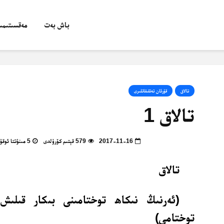
باش بەت
مەقسىتىمىز
تالاق
قۇرئان تەتقىقاتلىرى
تالاق 1
2017-11-16
579 قېتىم كۆرۈلدى
5 مىنۇتتا ئوقۇپ بولالايسىز
تالاق
(ئەرنىڭ نىكاھ توختامىنى بىكار قىلىش
توختامى)