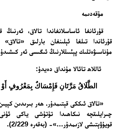
مۇقەدىمە
قۇرئانغا ئاساسلانغاندا تالاق، ئەرنىڭ ق
قۇرئاندا تىلغا ئېلىنغان بارلىق «تالاق»
مۇناسىۋەتلىك پېئىىللارنىڭ ئىگىسى ئەر كىشىدۇر
ئاللاھ تائالا مۇنداق دەيدۇ:
الطَّلَاقُ مَرَّتَانِ فَإِمْسَاكٌ بِمَعْرُوفٍ أَوْ
«تالاق ئىككى قېتىمدۇر. ھەر بىرىدىن كېيىن 
چىرايلىقچە نىكاھىدا تۇتۇشى ياكى ئۇنى
قويۇۋېتىشى لازىمدۇر…»- (بەقەرە 2/229).