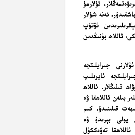
ىۋەتمەڭلار، ئۇلارمۇ
شقىدۇر. ئەنە شۇلار
ېگرىلىرىدىن ئۆتۈپ
كى، ئاللاھ بۇنىڭدىن
ارنى چىرايلىقچە
رايلىقچە ئايرىلىپ
ھ قىلىڭلار. ئاللاھ
ر بىلەن ئاللاھقا ۋە
ھەت قىلىنىدۇ. كىم
ش يولى بېرىدۇ ۋە
 ئاللاھقا تەۋەككۇل