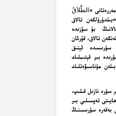
مەررەتانى «
الطَّلاَقُ
ىلدۈرۈلگەن تالاق
ئالانىڭ بۇ سۆزىدە
ەنگەن تالاق، قۇرئان
لاق سۈرىسىدە ئېنىق
ۈرىدە بىر قېتىملىك
بىلەن مۇناسىۋەتلىك
ر سۈرە نازىل قىلىپ،
ھايىتى تەپسىلىي بىر
ى بەقەرە سۈرىسىنىڭ