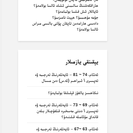
ھاراقكەشنىڭ سالىمىنى ئىلىك ئالسا بولامدۇ؟
ئاياللار ئىش قىلسا بولمامدۇ؟
جۈمە مۇھىممۇ؟ ھېيت نامىزىمۇ؟
دادىسى ھارامدىن تاپقان پۇلنى بالىسى مىراس
ئالسا بولامدۇ؟
يېقىنقى يازمىلار
ئەنئام، 74 ~ 81 – ئايەتلەرنىڭ تەرجىمە ۋە
تەپسىرى \ ئىبراھىم (ئە.س) دىن مىسال
نىكاھسىز يالغۇز قېلىشقا بولمايدۇ؟
ئەنئام، 69 ~ 73 – ئايەتلەرنىڭ تەرجىمە ۋە
تەپسىرى \ دىننى مەسخىرە قىلغۇچىلار بىلەن
قانداق مۇئامىلە قىلىنىدۇ؟
ئەنئام، 63 ~67 – ئايەتلەرنىڭ تەرجىمە ۋە