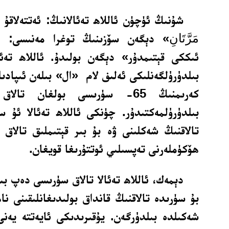
شۇنىڭ ئۈچۈن ئاللاھ تەئالانىڭ: ئەتتەلاقۇ 
مَرَّتَانِ
» دېگەن سۆزىنىڭ توغرا مەنىسى: «ب
ئىككى قېتىمدۇر» دېگەن بولىدۇ. ئاللاھ تە
بىلدۈرۈلگەنلىكى ئەلىف لام «ال» بىلەن ئىپادىل
كەرىمنىڭ 65- سۈرىسى بولغان تا
بىلدۈرۈلمەكتىدۇر. چۈنكى ئاللاھ تەئالا ئۇ س
تالاقنىڭ شەكلىنى ۋە بۇ بىر قېتىملىق تالاق 
ھۆكۈملەرنى تەپسىلىي ئوتتۇرىغا قويغان.
دېمەك، ئاللاھ تەئالا تالاق سۈرىسى دەپ بى
بۇ سۈرىدە تالاقنىڭ قانداق بولىدىغانلىقىنى نا
شەكىلدە بىلدۈرگەن. يۇقىرىدىكى ئايەتتە يەن