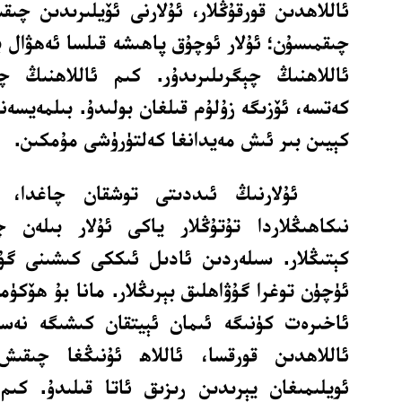
ئاللاھدىن قورقۇڭلار، ئۇلارنى ئۆيلىرىدىن چىقىر
چىقمىسۇن؛ ئۇلار ئوچۇق پاھىشە قىلسا ئەھۋال با
ئاللاھنىڭ چېگرىلىرىدۇر. كىم ئاللاھنىڭ چ
كەتسە، ئۆزىگە زۇلۇم قىلغان بولىدۇ. بىلمەيسەن
كېيىن بىر ئىش مەيدانغا كەلتۈرۈشى مۇمكىن.
ئۇلارنىڭ ئىددىتى توشقان چاغدا، ئۇل
نىكاھىڭلاردا تۇتۇڭلار ياكى ئۇلار بىلەن چى
كېتىڭلار. سىلەردىن ئادىل ئىككى كىشىنى گۇۋا
ئۈچۈن توغرا گۇۋاھلىق بېرىڭلار. مانا بۇ ھۆكۈملە
ئاخىرەت كۈنىگە ئىمان ئېيتقان كىشىگە نەسى
ئاللاھدىن قورقسا، ئاللاھ ئۇنىڭغا چىقى
ئويلىمىغان يېرىدىن رىزىق ئاتا قىلىدۇ. كىم