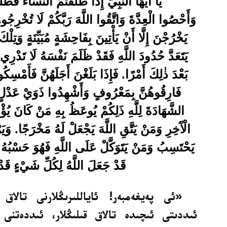
يَا أَيُّهَا النَّبِيُّ إِذَا طَلَّقْتُمُ النِّسَاءَ فَطَلّ
وَأَحْصُوا الْعِدَّةَ وَاتَّقُوا اللَّهَ رَبَّكُمْ لَا تُخْرِجُوه
يَخْرُجْنَ إِلَّا أَنْ يَأْتِينَ بِفَاحِشَةٍ مُبَيِّنَةٍ وَتِلْ
يَتَعَدَّ حُدُودَ اللَّهِ فَقَدْ ظَلَمَ نَفْسَهُ لَا تَدْرِي 
بَعْدَ ذٰلِكَ أَمْرًا. فَإِذَا بَلَغْنَ أَجَلَهُنَّ فَأَمْسِك
فَارِقُوهُنَّ بِمَعْرُوفٍ وَأَشْهِدُوا ذَوَيْ عَدْلٍ 
الشَّهَادَةَ لِلَّهِ ذَلِكُمْ يُوعَظُ بِهِ مَنْ كَانَ يُؤْمِ
الْآَخِرِ وَمَنْ يَتَّقِ اللَّهَ يَجْعَلْ لَهُ مَخْرَجًا. وَي
يَحْتَسِبُ وَمَنْ يَتَوَكَّلْ عَلَى اللَّهِ فَهُوَ حَسْبُهُ إِن
قَدْ جَعَلَ اللَّهُ لِكُلِّ شَيْءٍ قَدْ
«ئى پەيغەمبەر! ئاياللىرىڭلارنى تالاق ق
ئىددىتى ئىچىدە تالاق قىلىڭلار، ئىددەتنى س