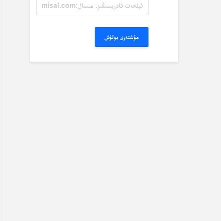
ئېلخەت
ئادرېسىڭىز.
مىسال:
misal@misal.com
مۇشتەرى بولۇش