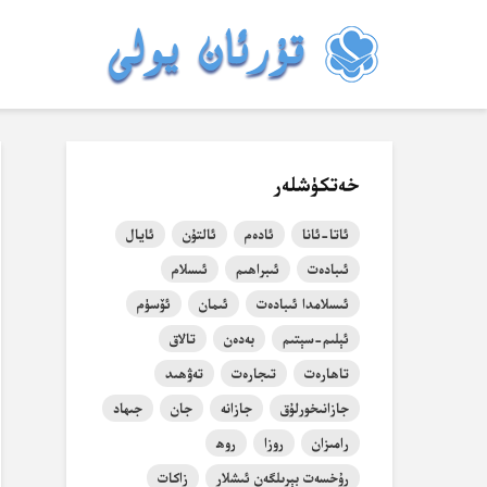
خەتكۈشلەر
ئاتا-ئانا
ئادەم
ئالتۇن
ئايال
ئىبادەت
ئىبراھىم
ئىسلام
ئىسلامدا ئىبادەت
ئىمان
ئۆسۈم
ئېلىم-سېتىم
بەدەن
تالاق
تاھارەت
تىجارەت
تەۋھىد
جازانىخورلۇق
جازانە
جان
جىھاد
رامىزان
روزا
روھ
رۇخسەت بېرىلگەن ئىشلار
زاكات