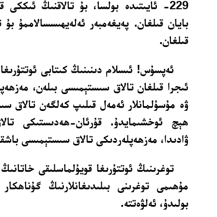
229- ئايىتىدە بولسا، بۇ تالاقنىڭ ئىككى قې
بايان قىلغان. پەيغەمبەر ئەلەيھىسسالاممۇ بۇ ت
قىلغان.
ئەپسۇس! ئىسلام دىنىنىڭ كىتابى ئوتتۇرىغا 
ئىجرا قىلغان تالاق سىستېمىسى بىلەن، مەزھەپلە
ۋە مۇسۇلمانلار ئەمەل قىلىپ كەلگەن تالاق سى
ھېچ ئوخشىمايدۇ. قۇرئان-ھەدىستىكى تالا
ۋادىدا، مەزھەپلەردىكى تالاق سىستېمىسى باشقا 
توغرىنىڭ ئوتتۇرىغا قويۇلماسلىقى خاتانىڭ 
مۇھىمى توغرىنى بىلىدىغانلارنىڭ گۇناھكار
بولىدۇ، ئەلۋەتتە.