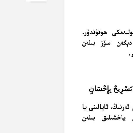
ولىدىكى ھوقۇقدۇر.
 دېگەن سۆز بىلەن
.
 تَسْرِيحٌ بِإِحْسَانٍ
ئەرنىڭ، ئايالىنى يا
 ياخشىلىق بىلەن