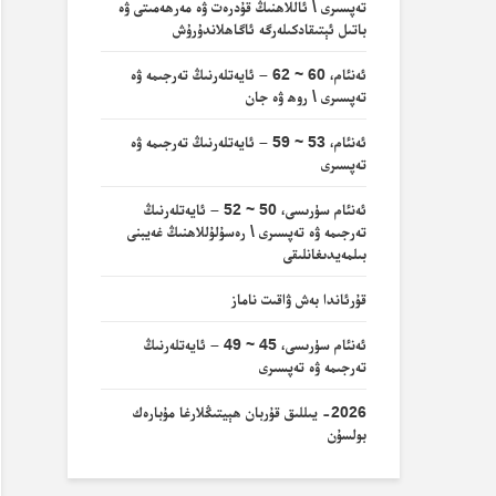
تەپسىرى \ ئاللاھنىڭ قۇدرەت ۋە مەرھەمىتى ۋە
باتىل ئېتىقادكىلەرگە ئاگاھلاندۇرۇش
ئەنئام، 60 ~ 62 – ئايەتلەرنىڭ تەرجىمە ۋە
تەپسىرى \ روھ ۋە جان
ئەنئام، 53 ~ 59 – ئايەتلەرنىڭ تەرجىمە ۋە
تەپسىرى
ئەنئام سۈرىسى، 50 ~ 52 – ئايەتلەرنىڭ
تەرجىمە ۋە تەپسىرى \ رەسۇلۇللاھنىڭ غەيبنى
بىلمەيدىغانلىقى
قۇرئاندا بەش ۋاقىت ناماز
ئەنئام سۈرىسى، 45 ~ 49 – ئايەتلەرنىڭ
تەرجىمە ۋە تەپسىرى
2026- يىللىق قۇربان ھېيتىڭلارغا مۇبارەك
بولسۇن