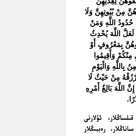
ِقُوهُنَّ لِعِدَّتِهِنَّ
ُنَّ مِنْ بُيُوتِهِنَّ وَلَا
كَ حُدُودُ اللَّهِ وَمَنْ
لَعَلَّ اللَّهَ يُحْدِثُ
ُوهُنَّ بِمَعْرُوفٍ أَوْ
مِنْكُمْ وَأَقِيمُوا
نُ بِاللَّهِ وَالْيَوْمِ
َرْزُقْهُ مِنْ حَيْثُ لَا
َّ اللَّهَ بَالِغُ أَمْرِهِ
رًا
.
ىلساڭلار، ئۇلارنى
اناڭلار، رەببىڭلار