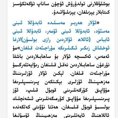
بوشلۇقلارنى تولدۇرۇش ئۈچۈن ساناپ تۈگەتكۈسىز
كىتابلار يېزىلغان، يېزىلىۋاتىدۇ.
«
ئۇلار ھەربىر مەسىلىدە ئابدۇللا ئىبنى
مەسئۇد، ئابدۇللا ئىبنى ئۆمەر، ئابدۇللا ئىبنى
ئابباس (ئاللاھ ئۇلاردىن رازى بولسۇن)لارغا
ئوخشاش زىكىر ئىگىلىرىگە مۇراجىئەت قىلغان
»مۇ
ئەمەس، ئەكسىچە ئۇلار بۇ ساھابىلاردىن باشقا
نۇرغۇن ساھابىلاردىن نەقىل قىلىنغان رىۋايەتلەرگىمۇ
مۇراجىئەت
قىلغان. لېكىن ئۇلار ئۆزلىرىنىڭ
مەزھىپىنىڭ ئۆزلىرى بېكىتكەن
پىرىنسىپلىرىغا
مۇۋاپىق كۆرگەنلىرىنى قوبۇل قىلىپ، ئۆز
پىرىنسىپلىرىغا
مۇۋاپىق كۆرمىگەنلىرىنى ئىشەنچلىك
بولسىمۇ قوبۇل قىلمىغان. ھەتتا نۆۋىتى كەلگەندە
ئاللاھنىڭ ئايەتلىرىنى مەزھىپىنىڭ ئۇسۇلىغا