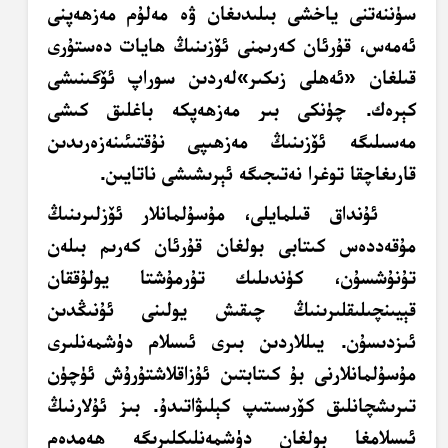
سۈننەتنى ياخشى بىلىدىغان ۋە مەلۇم مەزھەپنى
ئەمەس، قۇرئان كەرىمنى ئۆزىنىڭ ھايات دەستۇرى
قىلغان «ئەھلى زىكىر»لەردىن سوراپ ئۆگىنىشى
كېرەك. چۈنكى بىر مەزھەپكە باغلىق كىشى
مەسىلىگە ئۆزىنىڭ مەزھىپى نۇقتىئىنەزەرىدىن
قارىغاچقا توغرا نەتىجىگە ئېرىشىشى ناتايىن.
ئۇنداق قىلمايلى، مۇسۇلمانلار ئۆزلىرىنىڭ
مۇقەددەس كىتابى بولغان قۇرئان كەرىم بىلەن
تۇنۇشسۇن، كۈندىلىك تۇرمۇشتا يولۇققان
قېيىنچىلىقلىرىنىڭ چىقىش يولىنى ئۇنىڭدىن
ئىزدىسۇن. يىللاردىن بىرى ئىسلام دۈشمەنلىرى
مۇسۇلمانلارنى بۇ كىتابتىن ئۇزاقلاشتۇرۇش ئۈچۈن
تىرىشچانلىق
كۆرسىتىپ
كېلىۋاتىدۇ. بىز ئۇلارنىڭ
ئىسلامغا بولغان دۈشمەنلىكلىرىگە ھەمدەم