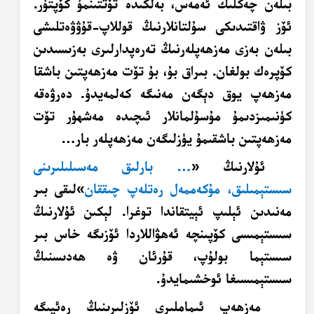
بىلەن چەكلىك ئەمەس، بەلكىدە تۆتتىنمۇ كۆپتۇر.
ئۆز ۋاقتىدىكى سۇلتانلارنىڭ قوللاپ-قۇۋۋەتلىشى
بىلەن بەزى مەزھەپلەرنىڭ تەرەپدارلىرى بەزىسىدىن
كۆپرەك بولغان. بىراق بۇ، بۇ تۆت مەزھەپتىن باشقا
مەزھەپ يوق دېگەن مەنىگە كەلمەيدۇ. دەرۋەقە
كۈنىمىزدىمۇ مۇسۇلمانلار ئىچىدە مەشھۇر تۆت
مەزھەپتىن باشقىمۇ يۈزلىگەن مەزھەپلەر بار…
ئۇلارنىڭ «
… بارلىق مەسىلىلىرىنى
سىستېمىلىق، مۇكەممەل رەتلەپ چىققان
»لىقى بىر
مەنىدىن ئېلىپ ئېيتقاندا توغرا. لېكىن ئۇلارنىڭ
سىستېمىسى كۆپىنچە ئەھۋاللاردا ئۆزىگە خاس بىر
سىستېما بولۇپ، قۇرئان ۋە ھەدىسنىڭ
سىستېمىسىغا ئوخشىمايدۇ.
مەزھەپ ئىماملىرى ئۆزلىرىنىڭ رەئيىگە