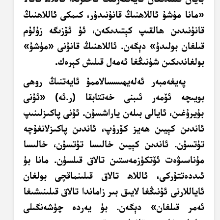
«مانا مۇشۇ ئاللاھنىڭ قانۇنىدۇر، كىمكى ئاللاھنىڭ
قانۇنىدىن ھالقىپ كېتىدىكەن، ئۇ ئۆزىگە زۇلۇم
قىلغان بولىدۇ» دېگەن. ئاللاھنىڭ قانۇنى «مۇشۇ»
بولغاندىكىن شۇنىڭغا ئەمەل قىلىش كېرەك.
پەيغەمبەر ئەلەيھىسسالاممۇ ئايەتنىڭ روھى
بويىچە ئۆمەر ئىبنى خەتتابقا (ر.ئە) «ئۇنى
بۇيرۇغىن، ئايالى بىلەن ياراشسۇن. ئۇنى پاكىزلىنىپ
ئاندىن كېيىن ھەيز كۆرۈپ، ئاندىن پاكىزلانغۇچە
تۇتسۇن. ئاندىن كېيىن خالىسا تۇتسۇن، خالىسا
مۇناسىۋەت ئۆتكۈزمەستىن تالاق قىلسۇن. مانا بۇ
ئىددەتتۇركى، ئاللاھ تالاق قىلىنماقچى بولغان
ئاياللارنى ئۇنىڭغا لايىق بىر زاماندا تالاق قىلىنىشىغا
ئەمر قىلغان» دېگەن. بۇ يەردە چۈشەنگىلى