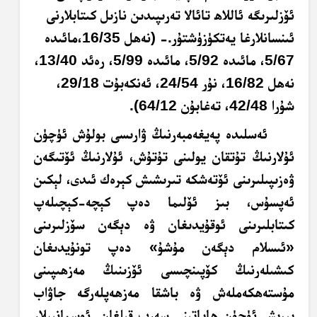
ئۆزلىرىگە ئاللاھ تائالا تەرىپىدىن نازىل كىتابلارنى
ئىنسانلارغا يەتكۈزۈشتۇر.- (نەھل 16/35،
مائىدە
5/67، مائىدە 5/92، مائىدە 5/99، رەئد
13/40
،
نەھل 16/82، نۇر 24/54، ئەنكەبۇت 29/18،
شۇرا 42/48، تەغابۇن 64/12).
ئەسلىدە پەيغەمبەرنىڭ ۋارىسى بولۇش ئۈچۈن
ئۇلارنىڭ تۇتقان يولىنى تۇتۇش، ئۇلارنىڭ ئۆتىگەن
ۋەزىپىلىرىنى ئۆتەشكە تىرىشىش كېرەك ئىدى، لېكىن
ئەپسۇس، بىز ئۆلىما دەپ كېچە-كېچىلەپ
كىتابلىرىنى ئوقۇيدىغان ۋە دېگەن سۆزلىرىنى
«ئىسلام دېگەن مۇشۇ» دەپ تونۇيدىغان
كىشىلەرنىڭ كۆپىنچىسى ئۆزىنىڭ مەزھىپىنى
مۇستەھكەملەش ۋە باشقا مەزھەپلەرگە جاۋاب
بېرىش ئۈچۈن ھاياتىنى سەرپ قىلغان. ئوسمانىيلار