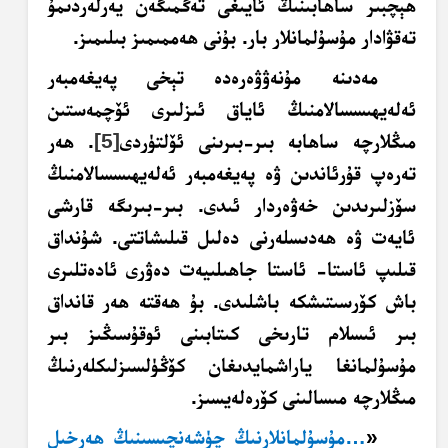
ھېچبىر ساھابىنىڭ ئايىغى تەگمىگەن يەرلەردىمۇ
تەقۋادار مۇسۇلمانلار بار. بۇنى ھەممىمىز بىلىمىز.
مەدىنە مۇنەۋۋەرەدە تېخى پەيغەمبەر
ئەلەيھىسسالامنىڭ ئاياق ئىزلىرى ئۆچمەستىن
مىڭلارچە ساھابە بىر-بىرىنى ئۆلتۈردى
[5]
. ھەر
تەرەپ قۇرئاندىن ۋە پەيغەمبەر ئەلەيھىسسالامنىڭ
سۆزلىرىدىن خەۋەردار ئىدى. بىر-بىرىگە قارشى
ئايەت ۋە ھەدىسلەرنى دەلىل قىلىشاتتى. شۇنداق
قىلىپ ئاستا- ئاستا جاھىلىيەت دەۋرى ئادەتلىرى
باش كۆرسىتىشكە باشلىدى. بۇ ھەقتە ھەر قانداق
بىر ئىسلام تارىخى كىتابىنى ئوقۇسىڭىز بىر
مۇسۇلمانغا ياراشمايدىغان كۆڭۈلسىزلىكلەرنىڭ
مىڭلارچە مىسالىنى كۆرەلەيسىز.
«
…مۇسۇلمانلارنىڭ چۈشەنچىسىنىڭ ھەرخىل