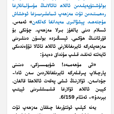
بولۇشى
تۈپەيلىدىن ئاللاھ تائالانىڭ مۇسۇلمانلارغا
رەھمىتىدىن تۆت مەزھەپ ئىماملىرىمىزغا ئوخشاش
مۇجتەھىد پېشۋالىرى مەيدانغا كەلگەن
» ئەمەس.
ئىسلام دىنى
يالغۇز
بىرلا مەزھەپ. چۈنكى بۇ
قۇرئاننىڭ ھۆكمى. ئېسىڭىزدە بولسۇن دىنلىرىنى
مەزھەپلەرگە
ئايرىغانلارنى ئاللاھ تائالا تۆۋەندىكى
ئايەتتە تەنقىد قىلىپ مۇنداق دەيدۇ:
«ئى مۇھەممەد! شۈبھىسىزكى، دىنىنى
پارچىلاپ پىرقىلەرگە ئايرىلغانلاردىن سەن ئادا-
جۇداسەن. ئۇلارنىڭ ئىشى پەقەت ئاللاھقا قالغان.
كېيىن ئاللاھ ئۇلارغا قىلىمىشلىرىنى ئېيتىپ
بېرىدۇ»- ئەنئام 6/159.
يەنە كېلىپ ئوتتۇرىغا چىققان مەزھەپ تۆت