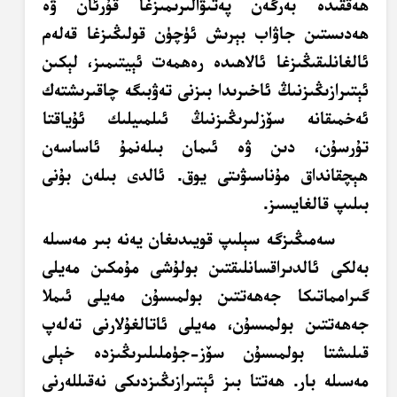
ھەققىدە بەرگەن پەتىۋالىرىمىزغا قۇرئان ۋە
ھەدىستىن جاۋاب بېرىش ئۈچۈن قولىڭىزغا قەلەم
ئالغانلىقىڭىزغا ئالاھىدە رەھمەت ئېيتىمىز، لېكىن
ئېتىرازىڭىزنىڭ ئاخىرىدا بىزنى تەۋبىگە چاقىرىشتەك
ئەخمىقانە سۆزلىرىڭىزنىڭ ئىلمىيلىك ئۇياقتا
تۇرسۇن، دىن ۋە ئىمان بىلەنمۇ ئاساسەن
ھېچقانداق مۇناسىۋىتى يوق. ئالدى بىلەن بۇنى
بىلىپ قالغايسىز.
سەمىڭىزگە سېلىپ قويىدىغان يەنە بىر مەسىلە
بەلكى ئالدىراقسانلىقتىن بولۇشى مۇمكىن مەيلى
گىرامماتىكا
جەھەتتىن بولمىسۇن مەيلى ئىملا
جەھەتتىن بولمىسۇن، مەيلى ئاتالغۇلارنى تەلەپ
قىلىشتا بولمىسۇن سۆز-جۈملىلىرىڭىزدە خېلى
مەسىلە بار. ھەتتا بىز ئېتىرازىڭىزدىكى نەقىللەرنى