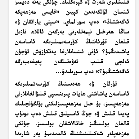
قىلىشلىرى شەرت ۋە كېرەكلىك. چۈنكى يەنە دەيمىز
ئىنسان ئۆلگەندىن كېيىن «قايسى مەزھەپكە
ئەگەشتىڭ» دەپ سورالماي، «سېنى ياراتقان ۋە
ساڭا ھەرخىل نېمەتلەرنى بەرگەن ئاللاھ نازىل
قىلغان قۇرئاننىڭ كۆرسەتمىلىرىگە ئاساسەن
ياشىدىڭمۇ؟ ئۇنى ئىنسانلارغا يەتكۈزۈش ئۈچۈن
ئەلچى قىلىپ ئەۋەتىلگەن پەيغەمبەرگە
ئەگەشتىڭمۇ؟» دەپ سورىلىدۇ…
قۇرئان ۋە ھەدىسنىڭ كۆرسەتمىلىرىگە
ئاساسەن ياشاشنى ھايات پىرىنسىپى قىلىۋالغانلارنى
مەزھەپسىز، بۇ خىل مەزھەپسىزلىكنى بۆلگۈنچىلىك
پەيدا قىلىش ۋە چوڭ ئاسىيلىق قىلىش دەپ تونۇپ
قالغان بولسىڭىز خاتالاشقان بولىسىز. چۈنكى
مەزھەپلەر شەكىللىنىشنىڭ ئالدىدىمۇ يەر شارىدا