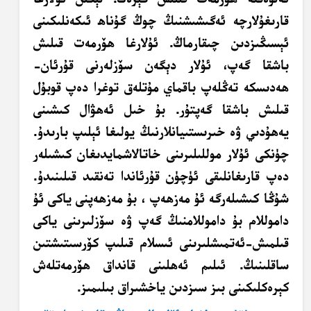
قارىغۇلارچە ئەگىشىشنىڭ چوڭ گۇناھ ئىكەنلىكىنى
ئېسىڭىزدىن چىقارماڭ. ئۇلارغا ھۆرمەت قىلىش
باشقا گەپ، ئۇلار دېگەن سۆزلەرنى قۇرئان-
ھەدىسكە تەڭلەپ باقماي مۇتلەق توغرا دەپ قوبۇل
قىلىش باشقا گەپتۇر. بۇ خىل ئەھۋال كىشىنى
يەھۇدىي ۋە
خىرىستىيانلارنىڭ
يولىغا ئېلىپ بارىدۇ.
چۈنكى ئۇلار موللىلىرىنى خاتالاشمايدىغان كىشىلەر
دەپ قارىغانلىقى ئۈچۈن قۇرئاندا تەنقىد قىلىنىدۇ.
شۇڭا كىشىلەرگە ئۇ
مەزھەپ
، بۇ مەزھەپنى ياكى ئۇ
داموللام بۇ داموللامنىڭ گەپ ۋە سۆزلىرىنى ياكى
قىلمىش-ئەتمىشلىرىنى ئىسلام قىلىپ كۆرسىتىشتىن
ساقلىنىڭ. ئىلىم ئەھلىنى قانداق ھۆرمەتلەش
كېرەكلىكىنى بىز سىزدىن ياخشىراق بىلىمىز.