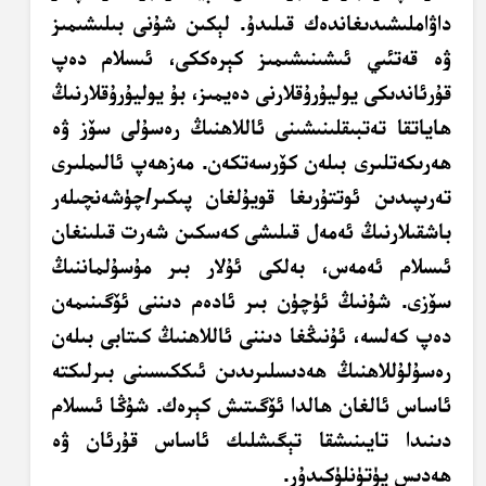
داۋاملىشىدىغاندەك قىلىدۇ. لېكىن شۇنى بىلىشىمىز
ۋە قەتئىي ئىشىنىشىمىز كېرەككى، ئىسلام دەپ
قۇرئاندىكى يوليۇرۇقلارنى دەيمىز، بۇ يوليۇرۇقلارنىڭ
ھاياتقا تەتبىقلىنىشىنى ئاللاھنىڭ رەسۇلى سۆز ۋە
ھەرىكەتلىرى بىلەن كۆرسەتكەن. مەزھەپ ئالىملىرى
تەرىپىدىن ئوتتۇرىغا قويۇلغان پىكىر/چۈشەنچىلەر
باشقىلارنىڭ ئەمەل قىلىشى كەسكىن شەرت قىلىنغان
ئىسلام ئەمەس، بەلكى ئۇلار بىر مۇسۇلماننىڭ
سۆزى. شۇنىڭ ئۈچۈن بىر ئادەم دىننى ئۆگىنىمەن
دەپ كەلسە، ئۇنىڭغا دىننى ئاللاھنىڭ كىتابى بىلەن
رەسۇلۇللاھنىڭ ھەدىسلىرىدىن ئىككىسىنى بىرلىكتە
ئاساس ئالغان ھالدا ئۆگىتىش كېرەك. شۇڭا ئىسلام
دىنىدا تايىنىشقا تېگىشلىك ئاساس قۇرئان ۋە
ھەدىس پۈتۈنلۈكىدۇر.