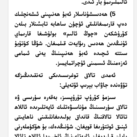
ئالىملىرىمۇ بار ئىدى.
5) ھەدىسشۇناسلار ئەبۇ ھەنىپىنى ئىشەنچلىك
دەپ قارىمىغانلىقى ئۈچۈن ساھابە تابىئىنلار بىلەن
كۆرۈشكەن «چوڭ ئالىم» بولۇشىغا قارىماي
ئۇنىڭدىن ھەدىس رىۋايەت قىلمىغان. شۇڭا كۈتۇبۇ
سىتتە ئىچىدە ئەبۇ ھەنىپىنىڭ يەنى ئىمامى
ئەزەمنىڭ ئىسمىنى ئۇچراتمايمىز.
ئەمدى تالاق توغرىسىدىكى تەنقىدىڭىزگە
تۆۋەندە جاۋاب بېرىپ ئۆتەيلى:
سىزمۇ كۆرۈپ تۇرۇپسىز، بەقەرە سۈرىسى ۋە
تالاق سۈرىسىنىڭ مۇناسىۋەتلىك ئايەتلىرىدە ئاللاھ
تائالا تالاقنىڭ قانداق بولىدىغانلىقىنى ناھايىتى
ئېنىق ئوتتۇرىغا قويغان. شۇنىڭدەك، بۇ ھۆكۈملەرنى
بايان قىلىدىغان ئايەتلەرنىڭ ئاخىرىدا ئاللاھ تائالا