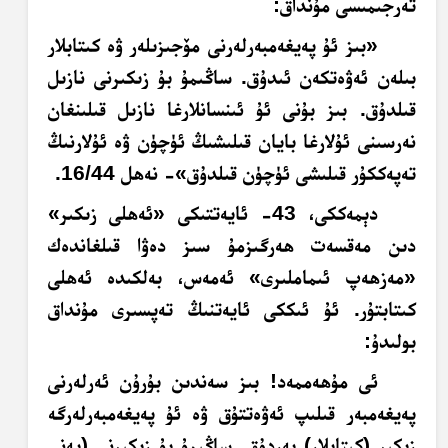
تەرجىمىسى مۇنداق:
«بىز ئۇ پەيغەمبەرلەرنى مۆجىزىلەر ۋە كىتابلار
بىلەن ئەۋەتكەن ئىدۇق. ساڭىمۇ بۇ زىكىرنى نازىل
قىلدۇق. بىز بۇنى ئۇ ئىنسانلارغا نازىل قىلىنغان
نەرسىنى ئۇلارغا بايان قىلىشىڭ ئۈچۈن ۋە ئۇلارنىڭ
تەپەككۇر قىلىشى ئۈچۈن قىلدۇق»- نەھل 16/44.
دېمەككى، 43- ئايەتتىكى «ئەھلى زىكىر»
دىن مەقسەت ھەرگىزمۇ سىز دەۋا قىلغاندەك
«
مەزھەپ
ئىماملىرى» ئەمەس، بەلكىدە ئەھلى
كىتابتۇر. ئۇ ئىككى ئايەتنىڭ تەپسىرى مۇنداق
بولىدۇ:
ئى مۇھەممەد! بىز سەندىن بۇرۇن ئەرلەرنى
پەيغەمبەر قىلىپ ئەۋەتتۇق ۋە ئۇ پەيغەمبەرلەرگە
زىكىر (كىتابلار) بەردۇق. ساڭىمۇ بۇ زىكىرنى (يەنى