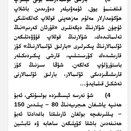
قىلغىنىمۇ يوق. ئۇمەۋىيلەر دەۋرىدىن باشلاپ
ھۆكۈمدارلار مەلۇم مەزھەپنى قوللاپ كەلگەنلىكى
ئۈچۈن شۇلارنىڭ دېگەنلىرى «قۇرئان كەرىم»نىڭ
تەلىماتىدەك، شۇلارنىڭ قوللاپ قۇۋۋەتلىگەن
ئۆلىمالارنىڭ پىكىرلىرى «بارلىق ئۆلىمالارنىڭ» كۆز
قارىشىدەك كۆرسىتىلىپ، قارشى پىكىردىكىلەر
باستۇرۇلۇپ كەلگەن. شۇڭا سىزنىڭ كۆز
قارىشىڭىزدىكى ئۆلىمالار، بارلىق ئۆلىمالارنى
تەشكىل قىلمايدۇ…
4) شۇ نەرسە ئېسىڭىزدە بولسۇنكى، ئەبۇ
ھەنىپە ياشىغان ھىجرىيەنىڭ 80 – يىلىدىن 150
– يىللىرىغىچە بولغان ئارىلىقتا باغدادتا ئەبۇ
ھەنىفەدىن باشقا كۆپلىگەن ساھابە ۋە تابىئىين