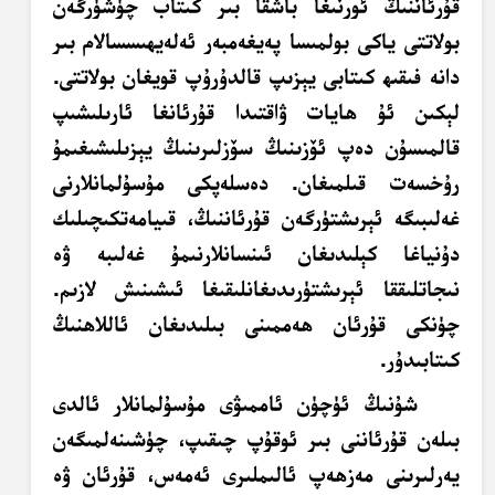
قۇرئاننىڭ ئورنىغا باشقا بىر كىتاب چۈشۈرگەن
بولاتتى ياكى بولمىسا پەيغەمبەر ئەلەيھىسسالام بىر
دانە فىقىھ كىتابى يېزىپ قالدۇرۇپ قويغان بولاتتى.
لېكىن ئۇ ھايات ۋاقتىدا قۇرئانغا
ئارىلىشىپ
قالمىسۇن دەپ ئۆزىنىڭ سۆزلىرىنىڭ يېزىلىشىغىمۇ
رۇخسەت قىلمىغان. دەسلەپكى مۇسۇلمانلارنى
غەلىبىگە ئېرىشتۈرگەن قۇرئاننىڭ، قىيامەتكىچىلىك
دۇنياغا كېلىدىغان ئىنسانلارنىمۇ غەلىبە ۋە
نىجاتلىققا ئېرىشتۈرىدىغانلىقىغا ئىشىنىش لازىم.
چۈنكى قۇرئان ھەممىنى بىلىدىغان ئاللاھنىڭ
كىتابىدۇر.
شۇنىڭ ئۈچۈن ئاممىۋى مۇسۇلمانلار ئالدى
بىلەن قۇرئاننى بىر ئوقۇپ چىقىپ، چۈشىنەلمىگەن
يەرلىرىنى مەزھەپ ئالىملىرى ئەمەس، قۇرئان ۋە