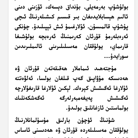
بولۇشۇپ بەرمەيلى. بۇنداق دېسەك، ئۆزىنى دىنى
ئالىم ھېسابلايدىغان بىر قىسىم كىشىلەرنىڭ ئىچى
پۇشۇپ قالمىسۇن. ئۇلارغىمۇ ئىش تېپىلىدۇ. چۈنكى
ئەرەبلەرمۇ قۇرئان كەرىمنىڭ ئەرەبچە بولۇشىغا
قارىماي، يولۇققان مەسىلىلىرىنى ئالىملىرىدىن
سورايدۇ…
مۇجتەھىد ئىماملار ھەقىقەتەن قۇرئان ۋە
ھەدىسكە مۇۋاپىق گەپ قىلغان بولسا، ئەلۋەتتە
ئۇلارغا ئەگىشىش كېرەك. لېكىن ئۇلارغا قارىغۇلارچە
ئەگىشىش پەيغەمبەرلەرگە ئەگەشكەنلىك
بولماستىن ئازغانلىق بولىدۇ.
شۇنىڭ ئۈچۈن بارلىق مۇسۇلمانلارنىڭ
يولۇققان مەسىلىلەردە قۇرئان ۋە ھەدىسنى ئاساس