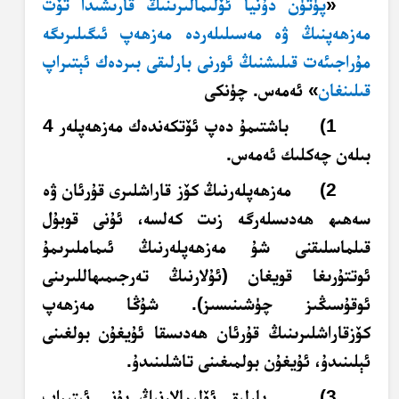
«
پۈتۈن دۇنيا ئۆلىمالىرىنىڭ قارىشىدا تۆت
مەزھەپنىڭ ۋە مەسىلىلەردە مەزھەپ ئىگىلىرىگە
مۇراجىئەت قىلىشنىڭ ئورنى بارلىقى بىردەك ئېتىراپ
قىلىنغان
» ئەمەس. چۈنكى
1) باشتىمۇ دەپ ئۆتكەندەك مەزھەپلەر 4
بىلەن چەكلىك ئەمەس.
2) مەزھەپلەرنىڭ كۆز قاراشلىرى قۇرئان ۋە
سەھىھ ھەدىسلەرگە زىت كەلسە، ئۇنى قوبۇل
قىلماسلىقنى شۇ مەزھەپلەرنىڭ ئىماملىرىمۇ
ئوتتۇرىغا قويغان (ئۇلارنىڭ تەرجىمىھاللىرىنى
ئوقۇسىڭىز چۈشىنىسىز). شۇڭا مەزھەپ
كۆزقاراشلىرىنىڭ قۇرئان ھەدىسقا ئۇيغۇن بولغىنى
ئېلىنىدۇ، ئۇيغۇن بولمىغىنى تاشلىنىدۇ.
3) بارلىق ئۆلىمالارنىڭ بۇنى ئېتىراپ