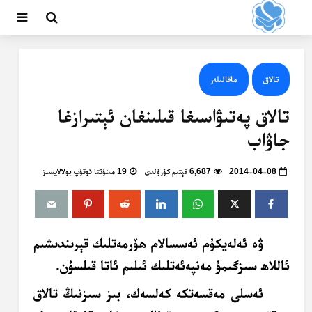
تالاق
ماقالىلەر
تالاق پەتىۋاسىغا قىلىنغان ئېتىرازغا
جاۋاب
2014-04-08
6,687 قېتىم كۆرۈلدى
19 مىنۇتتا ئوقۇپ بولالايسىز
ۋە ئەلەيكۇم ئەسسالام ھۆرمەتلىك قېرىندىشىم
ئاللاھ سىزگىمۇ مەنپەئەتلىك ئىلىم ئاتا قىلسۇن.
ئەسلى مەقسەتكە كەلسەك، بىز سىزنىڭ تالاق