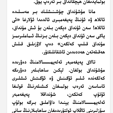
بولمايدىغان ھېچقانداق بىر تەرەپ يوق.
مانا مۇشۇنداق چۈشىنىشلىك بىر مەسىلىدە
ئاللاھ ۋە ئۇنىڭ پەيغەمبىرى ئالدىدا ئۇلارغا «ئى
ئاللاھ! سەن ئۇنداق دېگەن بىلەن بۇ ئىش مۇنداق،
ياكى سەن ئۇنداق دېگەن بىلەن بىزنىڭ ئىماملىرىمىز
مۇنداق قىلىپ كەلگەن» دەپ لاۋزىلىق قىلىش
ھەقىقەتەن ھەددىدىن ئاشقانلىقتۇر.
تالاق پەيغەمبەر ئەلەيھىسسالامنىڭ دەۋرىدە
مۇشۇنداق بولغان. لېكىن ساھابىلەر دەۋرىگە
كەلگەندە ئىلىم ئۆگىنىش ۋە ئۆگىتىش ئىشلىرى
ئاساسەن ئەرەب بولمىغان كىشىلەرنىڭ قولىغا
ئۆتۈپ كەتكەن، شۇنداقلا پەيغەمبەر
ئەلەيھىسسالامنىڭ يېنىدا داۋاملىق بىرگە بولۇپ
سۆزلىرىنى ئاڭلاپ ئولتۇرىدىغان ساھابىلارنىڭ سانى