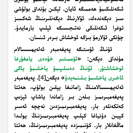
ئىكەنلىكىمۇ ھەممىگە ئايان. لېكىن بۇنداق بولۇشى
سىز دېگەندەك، ئۇلارنىڭ دېگەنلىرىنىڭ شەكسىز
توغرا ئىكەنلىكى نەتىجىسىگە ئېلىپ بارمايدۇ.
چۈنكى ئۇلارمۇ بىزگە ئوخشاش بىرەر ئىنسان.
ئۇنىڭ ئۈستىگە پەيغەمبەر ئەلەيھىسسالام
مۇنداق دېگەن: «
ئۈممىتىم خۇددى يامغۇرغا
ئوخشاشتۇر. ئۇنىڭ دەسلىپىمۇ ياخشىمۇ ياكى
ئاخىرى ياخشىمۇ بىلىنمەيدۇ
» دېگەن
[4]
. پەيغەمبەر
ئەلەيھىسسالامنىڭ زامانىغا يېقىن بولۇپ، ھەتتا
پەيغەمبىرىمىز بىلەن بىر زاماندا ياشاپ ئېزىپ
كەتكەنلەر بار. پەيغەمبىرىمىزدىن نەچچە ئەسىر
كېيىن دۇنياغا كېلىپ پەيغەمبىرىمىزنىڭ يولىدا
ماڭغانلار بار. كۈنىمىزدە پەيغەمبىرىمىزنىڭ، ھەتتا