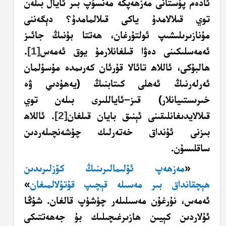
ئادەم پۇستانى مەزھەپكە مەنسۇپ بىر ئايال بىلەن
توي قىلالامدۇ ياكى قىلالمامدۇ؟ دېگەننى
مۇنازىرىلىشىپ ئولتۇرغان، ھەتتا بۇنىڭ جائىز
ئەمەسلىكىنى دەۋا قىلغانلارمۇ يوق ئەمەس
[1]
.
ھالبۇكى، ئاللاھ تائالا قۇرئان كەرىمدە مۇسۇلمان
ئەرلەرنىڭ ئەھلى كىتابنىڭ (يەھۇدىي ۋە
خىرىستىيانلار) قىز–ئاياللىرى بىلەن توي
قىلالايدىغانلىقىنى ئېنىق بايان قىلغان
[2]
. ئاللاھ
بىزنى ئۇنداق خەتەرلىك چۈشەنچىلەردىن
ساقلىسۇن.
«
مەزھەپ ئۆلىمالىرىنىڭ كۆزلىرىدىن
ھېچقانداق بىر مەسىلە قېچىپ قۇتۇلالمىغان
»
ئەمەس، نۇرغۇن مەسىلىلەر چۈشۈپ قالغان. شۇڭا
ئۇلاردىن كېيىن ھازىرغىچىلىك بۇ جەھەتتىكى