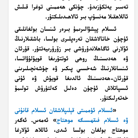
تەسىر يەتكۈزىدۇ. چۈنكى ھەممىنى توغرا قىلىش
ئاللاھقىلا مەنسۇپ بىر ئالاھىدىلىكتۇر.
ئىسلام پېشۋالىرىمۇ بىرەر ئىنسان بولغانلىقى
ئۈچۈن خاتالاشقان تەرەپلىرى بولسا، باشقىلارنىڭ
ئۇلارنى ئاگاھلاندۇرۇشى بىر زۆرۈرىيەتتۇر. قۇرئان
ۋە ھەدىسنىڭ روھى ئوتتۇرىغا قويۇلۇۋاتسا،
ئىنسانلارنىڭ شەخسىي پىكىر ۋە چۈشەنچىلىرىنى
قۇرئان-ھەدىسنىڭ ئالدىغا قويۇش ۋە ئۇنى
ئىسپاتلاش ئۈچۈن دەلىل كەلتۈرۈش تولىمۇ
خەتەرلىكتۇر.
«
ئىسلام ئۈممىتى قېلىپلاشقان ئىسلام قانۇنى
ۋە ئىسلام فىقھىسىگە موھتاج
» ئەمەس. ئەگەر
موھتاج
بولغان بولسا ئىدى، ئاللاھ ئۇلارغا