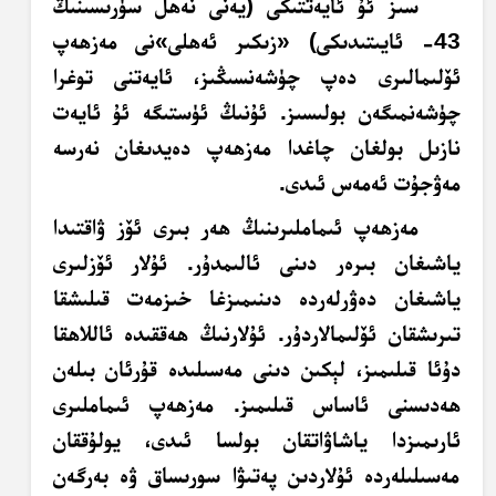
سىز ئۇ ئايەتتىكى (يەنى نەھل سۈرىسىنىڭ
43- ئايىتىدىكى) «زىكىر ئەھلى»نى مەزھەپ
ئۆلىمالىرى دەپ چۈشەنسىڭىز، ئايەتنى توغرا
چۈشەنمىگەن بولىسىز. ئۇنىڭ ئۈستىگە ئۇ ئايەت
نازىل بولغان چاغدا
مەزھەپ
دەيدىغان نەرسە
مەۋجۇت ئەمەس ئىدى.
مەزھەپ
ئىماملىرىنىڭ ھەر بىرى ئۆز ۋاقتىدا
ياشىغان بىرەر دىنى ئالىمدۇر. ئۇلار ئۆزلىرى
ياشىغان دەۋرلەردە دىنىمىزغا خىزمەت قىلىشقا
تىرىشقان ئۆلىمالاردۇر. ئۇلارنىڭ ھەققىدە ئاللاھقا
دۇئا قىلىمىز، لېكىن دىنى مەسىلىدە قۇرئان بىلەن
ھەدىسنى ئاساس قىلىمىز. مەزھەپ ئىماملىرى
ئارىمىزدا ياشاۋاتقان بولسا ئىدى، يولۇققان
مەسىلىلەردە ئۇلاردىن پەتىۋا سورىساق ۋە بەرگەن