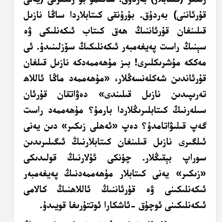
قۇرئاننى) بەردۇق. بۇرۇنقى كىتابلاردا ساڭا نازىل
قىلىنغان قۇرئاننىڭ ھەق كىتاب ئىكەنلىكى ۋە
سېنىڭ راست پەيغەمبەر ئىكەنلىكىڭ سۆزلىنىدۇ. ئى
مەككە مۇشرىكلىرى! بىز مۇھەممەدكە نازىل قىلغان
قۇرئاندىن شەكلەنسەڭلار، «مۇھەممەد ماڭا ئاللاھ
تەرىپىدىن نازىل قىلىندى» دەۋاتقان قۇرئان
سىلەرنىڭ كىتابلىرىڭلاردا بارمۇ؟ مۇھەممەد راست
گەپ قىلىۋاتامدۇ؟ دەپ «ئەھلى زىكىر» دىن يەنى
ئىلگىرى نازىل قىلىنغان كىتابلارنىڭ ئىگىلىرىدىن
سوراپ بېقىڭلار. چۈنكى ئۇلارنىڭ قولىدىكى
«زىكىر» يەنى كىتابلار مۇھەممەدنىڭ پەيغەمبەر
ئىكەنلىكىنى ۋە قۇرئاننىڭ ئاللاھنىڭ كالامى
ئىكەنلىكىنى
ئوچۇق
-ئاشكارا ئوتتۇرىغا قويىدۇ.