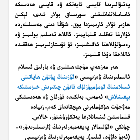
پەتىۋالىرىدا قايسى ئايەتكە ۋە قايسى ھەدىسكە
ئاساسلانغانلىقىنى سورىساق بولار ئىدى، لېكىن
ھازىر ئۇلار ئارىمىزدا يوق. شۇڭا دىنى مەسىلىلەردە
ئۇلارغا
تەقلىد
قىلمايمىز، ئاللاھ تەسلىم بولىمىز ۋە
رەسۇلۇللاھقا ئەگىشىمىز، ئۇ ئۇستازلىرىمىز
ھەققىدە
ئاللاھقا دۇئا قىلىمىز.
ھەر مەزھەپ مۇجتەھىتلىرى ۋە بارلىق ئىسلام
ئالىملىرىنىڭ ۋەزىپىسى «
ئۆزىنىڭ پۈتۈن ھاياتىنى
ئىسلامنىڭ ئومۇميۈزلۈك قانۇن چىقىرىش خىزمىتىگە
بېغىشلاش
» ئەمەس، بەلكىدە قۇرئان ۋە ھەدىستىكى
مەۋجۇت
ھۆكۈملەرنى ھېچقانداق كەم-زىيادە
قىلماستىن ئىنسانلارغا يەتكۈزۈشتۇر، خالاس.
چۈنكى «ئۆلىمالار پەيغەمبەرلەرنىڭ ۋارىسلىرىدۇر»-
(ئەبۇ داۋۇد، ئىلىم). پەيغەمبەرلەرنىڭ ۋەزىپىسى