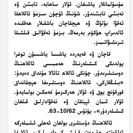
مۇسۇلمانلار ياشىغان. ئۇلار ساھابە، تابىئىن ۋە
تەبىئىي
تابىئىندۇر. شۇنىڭ ئۈچۈن سىزمۇ ئاللاھقا
تەقۋا بۇلۇڭ ۋە ھېچقاچان باشقىلار ھەققىدە
ئالدىراپ ھۆكۈم بەرمەڭ. بىزمۇ تەقۋالىق قىلشىقا
تىرىشىۋاتىمىز.
قاچان ۋە قەيەردە ياشىسا ياشىسۇن توغرا
يولدىكى كىشىلەرنىڭ ھەممىسى ئاللاھنىڭ
دوستىلىرىدۇر. چۈنكى ئاللاھ تائالا مۇنداق دەيدۇ:
«بىلىڭلاركى، ئاللاھنىڭ دوستلىرىغا ھېچقانداق
قورقۇنچ يوق ۋە ئۇلار ھەرگىزمۇ غەمكىن بولمايدۇ.
ئۇلار ئىمان ئېيتقان ۋە تەقۋادارلىق قىلغان
كىشىلەردۇر»- يۇنۇس 10/62-63.
ئاللاھنىڭ دۇستلىرى بولغان ئەھلى ئىلىملەرگە
ئەلۋەتتە ھۆرمەت قىلىش كېرەك. لېكىن ئۇلارغا