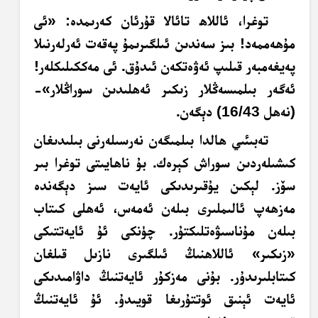
توغرا،
ئاللاھ
تائالا قۇرئان كەرىمدە: «ئى
مۇھەممەد! بىز سەندىن ئىلگىرىمۇ پەقەت ئەرلەرنىلا
پەيغەمبەر قىلىپ ئەۋەتكەن ئىدۇق. ئى مەككىلىكلەر!
ئەگەر بىلمىسەڭلار زىكىر ئەھلىدىن سوراڭلار»-
(نەھل 16/43) دېگەن.
تەبىئىي
ھالدا بىلمىگەن نەرسىلەرنى بىلىدىغان
كىشىلەردىن سوراش كېرەك. بۇ ناھايىتى توغرا بىر
سۆز. لېكىن يۇقىرىدىكى ئايەت سىز دېگەندە
مەزھەپ
ئالىملىرى بىلەن ئەمەس، ئەھلى كىتاب
بىلەن مۇناسىۋەتلىكتۇر. چۈنكى ئۇ ئايەتتىكى
«زىكىر» ئاللاھنىڭ ئىلگىرى نازىل قىلغان
كىتابلىرىدۇر. بۇنى مەزكۇر ئايەتنىڭ داۋامىدىكى
ئايەت ئېنىق ئوتتۇرىغا قويىدۇ. ئۇ ئايەتنىڭ