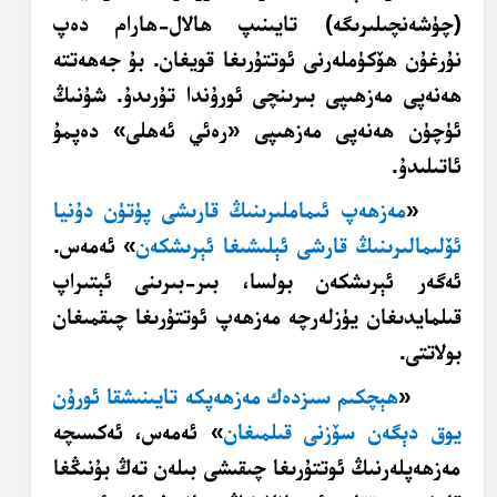
(چۈشەنچىلىرىگە) تايىنىپ ھالال-ھارام دەپ
نۇرغۇن ھۆكۈملەرنى ئوتتۇرىغا قويغان. بۇ جەھەتتە
ھەنەپى مەزھىپى
بىرىنچى
ئورۇندا تۇرىدۇ. شۇنىڭ
ئۈچۈن ھەنەپى مەزھىپى «رەئي ئەھلى» دەپمۇ
ئاتىلىدۇ.
«
مەزھەپ ئىماملىرىنىڭ قارىشى پۈتۈن دۇنيا
ئۆلىمالىرىنىڭ قارشى ئېلىشىغا ئېرىشكەن
» ئەمەس.
ئەگەر ئېرىشكەن بولسا، بىر-بىرىنى ئېتىراپ
قىلمايدىغان يۈزلەرچە مەزھەپ ئوتتۇرىغا چىقمىغان
بولاتتى.
«
ھېچكىم سىزدەك مەزھەپكە تايىنىشقا ئورۇن
يوق دېگەن سۆزنى قىلمىغان
» ئەمەس، ئەكسىچە
مەزھەپلەرنىڭ ئوتتۇرىغا چىقىشى بىلەن تەڭ بۇنىڭغا