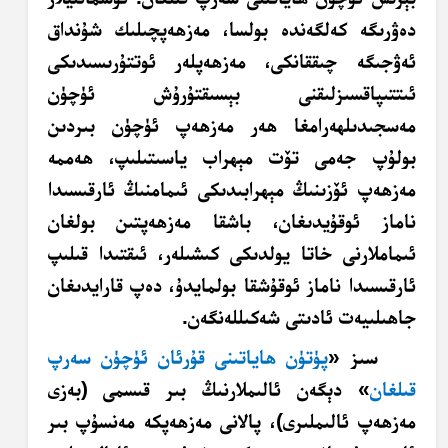
دەۋرىگە كەلگەندە بولسا، مەزھەپچىلىك شۇنداق
ئەۋجىگە چىققانكى، مەزھەپلەر ئوتتۇرىسىدىكى
ئىتتىپاقسىزلىقنى بېسىقتۇرۇش ئۈچۈن
مەسجىدىلھەرامغا ھەر
مەزھەپ
ئۈچۈن بىردىن
بولۇپ جەمى تۆت مېھراب ياسىتىلىپ، ھەممە
مەزھەپ
ئۆزىنىڭ مېھرابىدىكى ئىمامنىڭ ئارقىسىدا
ناماز ئوقۇيدىغان، باشقا مەزھەپتىن بولغان
ئىماملارنى خاتا يولدىكى كىشىلەر، ئىقتىدا قىلىپ
ئارقىسىدا ناماز ئوقۇشقا بولمايدۇ، دەپ قارايدىغان
جاھىلىيەت ئادىتى شەكىللەنگەن.
سىز «
پۈتۈن ھاياتىنى قۇرئان ئۈچۈن سەرپ
قىلغان
» دېگەن ئالىملارنىڭ بىر قىسمى (بەزى
مەزھەپ
ئالىملىرى)، پالانى مەزھەپكە مەنسۇپ بىر