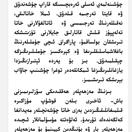
چۈشىنەلمەي ئەسلى ئەرەبچىسىگە قاراپ چۈشەندۇق
ۋە قايتا تەرجىمە قىلدۇق. ئىملا خاتالىقى،
نەقىللەرنىڭ تەرجىمىسى ۋە ئاتالغۇلارنى خاتا
تەلەپپۇز قىلىش قاتارلىق جايلارنى تۈزىتىشكە
تىرىشقان بولساقمۇ، پاراگراف ئىچى جۈملىلەرنىڭ
باغلاشماسلىقلىرىغا ۋە كېرەكسىز جۈملىلىرىڭىزگە
چېقىلمىدۇق. بىز بۇ يەردە ئېتىرازىڭىزدا
يازغانلىرىڭىزغا ئىمكانقەدەر توغرا چۈشىنىپ جاۋاب
بېرىشكە تىرىشىمىز.
بىزنىڭ مەزھەپلەر ھەققىدىكى سۆزلىرىمىزنى
باش- ئاخىرى بىلەن قوشۇپ مۇزاكىرە
قىلمىغانلىقىڭىزدىن بەزى خاتا چۈشەنچىلەر مەيدانغا
كەلگەندەك تۇرىدۇ. ئەلۋەتتە مۇسۇلمانلار ئىچىدە
مەزھەپلەر بار ۋە بۇنىڭدىن كېيىنمۇ بۇ مەزھەپلەر