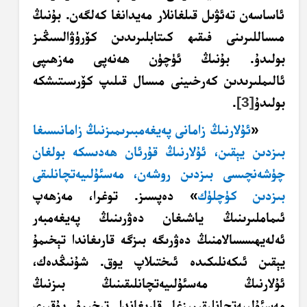
ئاساسەن تەئۋىل قىلغانلار مەيدانغا كەلگەن. بۇنىڭ
مىساللىرىنى فىقىھ كىتابلىرىدىن كۆرۈۋالسىڭىز
بولىدۇ. بۇنىڭ ئۈچۈن ھەنەپى مەزھىپى
ئالىملىرىدىن كەرخىينى مىسال قىلىپ كۆرسىتىشكە
بولىدۇ
[3]
.
«
ئۇلارنىڭ زامانى پەيغەمبىرىمىزنىڭ زامانىسىغا
بىزدىن يېقىن، ئۇلارنىڭ قۇرئان ھەدىسكە بولغان
چۈشەنچىسى بىزدىن روشەن، مەسئۇلىيەتچانلىقى
بىزدىن كۈچلۈك
» دەپسىز. توغرا،
مەزھەپ
ئىماملىرىنىڭ ياشىغان دەۋرىنىڭ پەيغەمبەر
ئەلەيھىسسالامنىڭ دەۋرىگە بىزگە قارىغاندا تېخىمۇ
يېقىن ئىكەنلىكىدە ئىختىلاپ يوق. شۇنىڭدەك،
ئۇلارنىڭ مەسئۇلىيەتچانلىقىنىڭ بىزنىڭ
مەسئۇلىيەتچانلىقىمىزغا قارىغاندا تېخىمۇ يۇقىرى