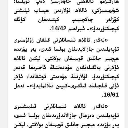
ھەرگىزمۇ ئاللاھنى خەۋەرسىز دەپ ئويلىما!
شۈبھىسىزكى، ئاللاھ ئۇلاردىن ھېساب ئېلىشنى
كۆزلەر چەكچىيىپ كېتىدىغان كۈنگە
كېچىكتۈرىدۇ»- ئىبراھىم 14/42.
«ئەگەر ئاللاھ ئىنسانلارنى قىلغان زۇلۇملىرى
تۈپەيلىدىن جازالايدىغان بولسا ئىدى، يەر يۈزىدە
ھېچبىر جانلىق قويمىغان بولاتتى. لېكىن ئاللاھ
ئۇلارنى بەلگىلەنگەن مۇددەتنىڭ ئاخىرىغا قەدەر
كېچىكتۈرىدۇ. ئۇلارنىڭ مۇددىتى توشقاندا، ئۇلار
ئۇنى قىلچىلىك ئىلگىرى-كېيىن قىلالمايدۇ»- نەھل
16/61.
«ئەگەر ئاللاھ ئىنسانلارنى قىلمىشلىرى
تۈپەيلىدىن دەرھال جازالاندۇرىدىغان بولسا ئىدى،
يەر يۈزىدە ھېچبىر جانلىق قويمىغان بولاتتى. لېكىن