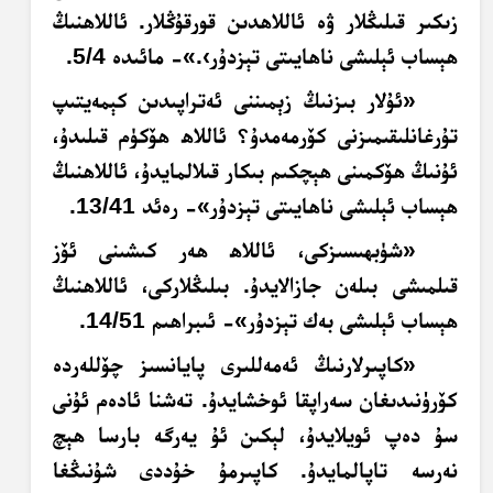
زىكىر قىلىڭلار ۋە ئاللاھدىن قورقۇڭلار. ئاللاھنىڭ
ھېساب ئېلىشى ناھايىتى تېزدۇر›.
»- مائىدە 5/4.
«ئۇلار بىزنىڭ زېمىننى ئەتراپىدىن كېمەيتىپ
تۇرغانلىقىمىزنى كۆرمەمدۇ؟ ئاللاھ ھۆكۈم قىلىدۇ،
ئۇنىڭ ھۆكمىنى ھېچكىم بىكار قىلالمايدۇ، ئاللاھنىڭ
ھېساب ئېلىشى ناھايىتى تېزدۇر»- رەئد 13/41.
«شۈبھىسىزكى، ئاللاھ ھەر كىشىنى ئۆز
قىلمىشى بىلەن جازالايدۇ. بىلىڭلاركى، ئاللاھنىڭ
ھېساب ئېلىشى بەك تېزدۇر»- ئىبراھىم 14/51.
«كاپىرلارنىڭ ئەمەللىرى پايانسىز چۆللەردە
كۆرۈنىدىغان سەراپقا ئوخشايدۇ. تەشنا ئادەم ئۇنى
سۇ دەپ ئويلايدۇ، لېكىن ئۇ يەرگە بارسا ھېچ
نەرسە تاپالمايدۇ. كاپىرمۇ خۇددى شۇنىڭغا