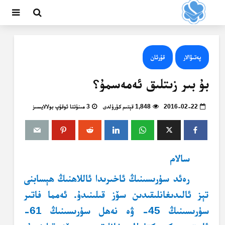
پەتىۋالار
قۇرئان
بۇ بىر زىتلىق ئەمەسمۇ؟
2016-02-22
1,848 قېتىم كۆرۈلدى
3 مىنۇتتا ئوقۇپ بولالايسىز
سالام
رەئد سۈرىسىنىڭ ئاخىرىدا ئاللاھنىڭ ھېسابنى
تېز ئالىدىغانلىقىدىن سۆز قىلىنىدۇ. ئەمما فاتىر
سۈرىسىنىڭ 45- ۋە نەھل سۈرىسىنىڭ 61-