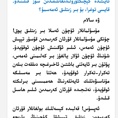
ئايىتىدە كېچىكتۈرۈلىدىغانلىقىدىن سۆز قىلىنىدۇ.
قايسى توغرا، بۇ بىر زىتلىق ئەمەسمۇ؟
ۋە سالام
مۇسۇلمانلار ئۈچۈن ئەسلا بىر زىتلىق يوق!
چۈنكى مۇسۇلمانلار قۇرئان كەرىمدىن قۇسۇر تېپىش
ئۈچۈن ئەمەس، ئىلىم ئۆگىنىش ئۈچۈن ئوقۇيدۇ.
شۇنىڭ ئۈچۈن ئۇلار يالغۇز بىر كەلىمىنى ئەمەس،
پۈتۈن بىر ئايەتنى باشتىن ئاخىرغىچە دىققەت بىلەن
تەكرار-تەكرار ئوقۇيدۇ، ھەتتا بىر مەسىلىگە
مۇناسىۋەتلىك ئايەتلەرنىڭ ھەممىسىنى بىرلىكتە
ئوقۇيدۇ، نەتىجىدە قۇرئان كەرىمدىن ئىلىم ھاسىل
قىلىدۇ.
ئەپسۇس! قەلبىدە كېسەللىك بولغانلار قۇرئان
كەرىمدىن زىتلىق تېپىشقا كۈچىنىڭ بارىچە