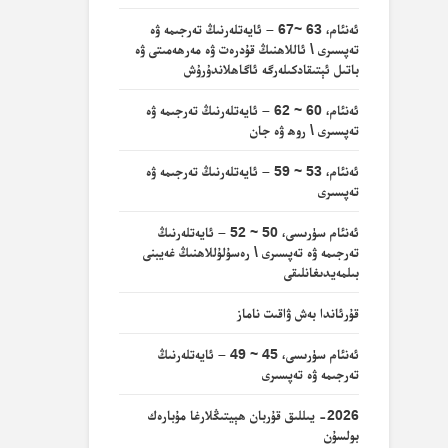
ئەنئام، 63 ~67 – ئايەتلەرنىڭ تەرجىمە ۋە
تەپسىرى \ ئاللاھنىڭ قۇدرەت ۋە مەرھەمىتى ۋە
باتىل ئېتىقادكىلەرگە ئاگاھلاندۇرۇش
ئەنئام، 60 ~ 62 – ئايەتلەرنىڭ تەرجىمە ۋە
تەپسىرى \ روھ ۋە جان
ئەنئام، 53 ~ 59 – ئايەتلەرنىڭ تەرجىمە ۋە
تەپسىرى
ئەنئام سۈرىسى، 50 ~ 52 – ئايەتلەرنىڭ
تەرجىمە ۋە تەپسىرى \ رەسۇلۇللاھنىڭ غەيبنى
بىلمەيدىغانلىقى
قۇرئاندا بەش ۋاقىت ناماز
ئەنئام سۈرىسى، 45 ~ 49 – ئايەتلەرنىڭ
تەرجىمە ۋە تەپسىرى
2026- يىللىق قۇربان ھېيتىڭلارغا مۇبارەك
بولسۇن