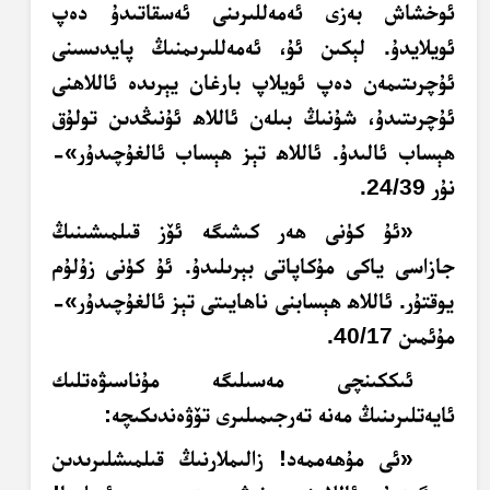
ئوخشاش بەزى ئەمەللىرىنى ئەسقاتىدۇ دەپ
ئويلايدۇ. لېكىن ئۇ، ئەمەللىرىمنىڭ پايدىسىنى
ئۇچرىتىمەن دەپ ئويلاپ بارغان يېرىدە ئاللاھنى
ئۇچرىتىدۇ، شۇنىڭ بىلەن ئاللاھ ئۇنىڭدىن تولۇق
ھېساب ئالىدۇ. ئاللاھ تېز ھېساب ئالغۇچىدۇر»-
نۇر 24/39.
«ئۇ كۈنى ھەر كىشىگە ئۆز قىلمىشىنىڭ
جازاسى ياكى مۇكاپاتى بېرىلىدۇ. ئۇ كۈنى زۇلۇم
يوقتۇر. ئاللاھ ھېسابنى ناھايىتى تېز ئالغۇچىدۇر»-
مۇئمىن 40/17.
ئىككىنچى مەسىلىگە مۇناسىۋەتلىك
ئايەتلىرىنىڭ مەنە تەرجىمىلىرى تۆۋەندىكىچە:
«ئى مۇھەممەد! زالىملارنىڭ قىلمىشلىرىدىن