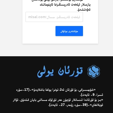
يازمىلار ئېلخەت ئادرېسىڭىزغا ئاپتوماتىك
ئەۋەتىلىدۇ.
ئېلخەت
ئادرېسىڭىز.
مىسال:
misal@misal.com
مۇشتەرى بولۇش
«شۈبھىسىزكى، بۇ قۇرئان ئەڭ توغرا يولغا باشلايدۇ»-(17-سۈرە
ئىسرا، 9- ئايەت).
«بىز بۇ قۇرئاندا ئىنسانلار ئۈچۈن ھەر تۈرلۈك مىسالنى بايان قىلدۇق. ئۇلار
ئويلانغاي»-(39-سۈرە زۇمەر، 27- ئايەت).