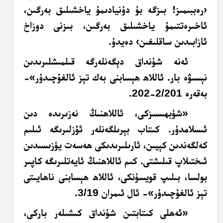
‹رەببىمىز! بىزگە بۇ دۇنيادىمۇ ياخشىلىق بەرگىن،
ئاخىرەتتىمۇ ياخشىلىق بەرگىن، بىزنى دوزاخ
ئازابىدىن ساقلىغىن› دەيدۇ.
ئەنە شۇنداق دېگەنلەرگە قىلمىشلىرىدىن
نېسىۋە بار. ئاللاھ ھېسابنى بەك تېز ئالغۇچىدۇر»-
بەقەرە 2/201-202.
«شۈبھىسىزكى، ئاللاھنىڭ نەزىرىدە دىن
ئىسلامدۇر. كىتاب بېرىلگەنلەر ئۆزلىرىگە ئىلىم
كەلگەندىن كېيىن، ئارىلىرىدىكى
ھەسەت
يۈزىسىدىن
ئىختىلاپ قىلىشتى. كىم ئاللاھنىڭ ئايەتلىرىگە كاپىر
بولسا، بىلىپ قويسۇنكى، ئاللاھ ھېسابنى ناھايىتى
تېز ئالغۇچىدۇر»- ئال ئىمران 3/19.
«ئەھلى كىتابتىن شۇنداق كىشىلەر باركى،