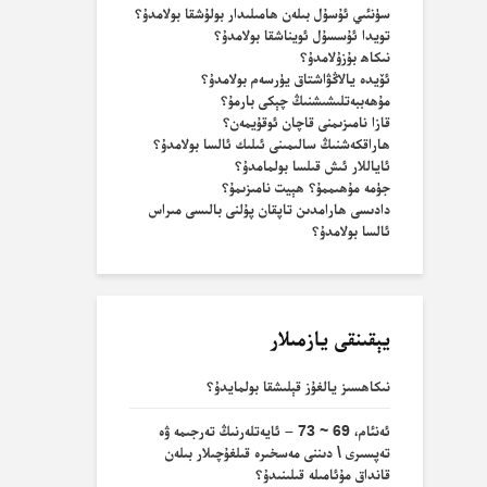
سۈنئىي ئۇسۇل بىلەن ھامىلىدار بولۇشقا بولامدۇ؟
تويدا ئۇسسۇل ئويناشقا بولامدۇ؟
نىكاھ بۇزۇلامدۇ؟
ئۆيدە يالاڭۋاشتاق يۈرسەم بولامدۇ؟
مۇھەببەتلىشىشنىڭ چېكى بارمۇ؟
قازا نامىزىمنى قاچان ئوقۇيمەن؟
ھاراقكەشنىڭ سالىمىنى ئىلىك ئالسا بولامدۇ؟
ئاياللار ئىش قىلسا بولمامدۇ؟
جۈمە مۇھىممۇ؟ ھېيت نامىزىمۇ؟
دادىسى ھارامدىن تاپقان پۇلنى بالىسى مىراس
ئالسا بولامدۇ؟
يېقىنقى يازمىلار
نىكاھسىز يالغۇز قېلىشقا بولمايدۇ؟
ئەنئام، 69 ~ 73 – ئايەتلەرنىڭ تەرجىمە ۋە
تەپسىرى \ دىننى مەسخىرە قىلغۇچىلار بىلەن
قانداق مۇئامىلە قىلىنىدۇ؟