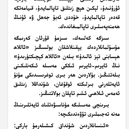
ئۇرۇنىدۇ، لېكىن ھېچ زىتلىق تاپالمايدۇ، قىيامەتكە
قەدەر تاپالمايدۇ، خۇددى ئەبۇ جەھل ۋە ئۇنىڭ
ھەمنەپەسلىرى تاپالمىغاندەك.
سىزگە كەلسەك، سىزمۇ قۇرئان كەرىمگە
مۇسۇلمانلاردەك يېقىنلاشقان بولسىڭىز «ئاللاھ
ھېسابنى تېز ئالىدۇ» بىلەن «ئاللاھ كېچىكتۈرىدۇ»
نىڭ ئايرىم-ئايرىم ئىككى مەسىلە ئىكەنلىكىنى
بىلەتتىڭىز. بۇلاردىن ھەر بىرى توغرىسىدىكى مۇنۇ
ئايەتلەرنى بىرلىكتە ئوقۇغان، شۇنداقلا زىتلىق
ئەمەس ئىلاھىي ئىلىم تاپقان بولاتتىڭىز.
بىرىنچى مەسىلىگە مۇناسىۋەتلىك ئايەتلىرىنىڭ
مەنە تەجىملىرى تۆۋەندىكىچە:
«ئىنسانلاردىن
شۇنداق كىشىلەرمۇ باركى: