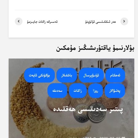
ھەر ئىككىلىسى ئۆلۈپتۇ
ئەسىرگە زاكات جايىزمۇ
بۇلارنىمۇ ياقتۇرىشىڭىز مۇمكىن
ئەھكام
ئۇنىۋېرسال
باشقىلار
بۈگۈنكى ئايەت
پەتىۋالار
روزا
زاكات
سەدىقە
پىتىر سەدىقىسى ھەققىدە