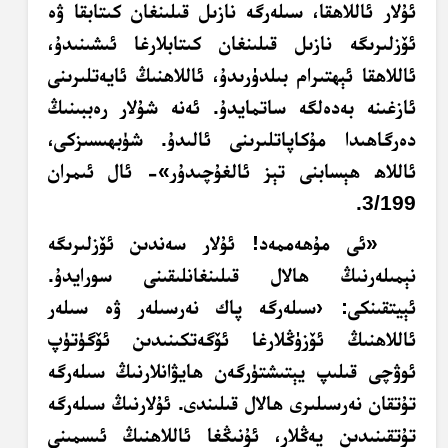
ئۇلار ئاللاھقا، سىلەرگە نازىل قىلىنغان كىتابقا ۋە
ئۆزلىرىگە نازىل قىلىنغان كىتابلارغا ئىشىنىدۇ،
ئاللاھقا ئېھتىرام بىلدۈرىدۇ، ئاللاھنىڭ ئايەتلىرىنى
ئازغىنە بەدەلگە ساتمايدۇ. ئەنە شۇلار رەببىنىڭ
دەرگاھىدا مۇكاپاتلىرىنى ئالىدۇ. شۈبھىسىزكى،
ئاللاھ ھېسابنى تېز ئالغۇچىدۇر»- ئال ئىمران
3/199.
«
ئى مۇھەممەد
! ئۇلار سەندىن ئۆزلىرىگە
نېمىلەرنىڭ ھالال قىلىنغانلىقىنى سورايدۇ.
ئېيتقىنكى: ‹سىلەرگە پاك نەرسىلەر ۋە سىلەر
ئاللاھنىڭ ئۆزۈڭلارغا ئۆگەتكىنىدىن ئۆگۈتۈپ
ئوۋچى قىلىپ يېتىشتۈرگەن ھايۋانلارنىڭ سىلەرگە
تۇتقان نەرسىلىرى ھالال قىلىندى. ئۇلارنىڭ سىلەرگە
تۇتقىنىدىن يەڭلار، ئۇنىڭغا ئاللاھنىڭ ئىسمىنى