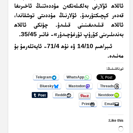
ئاللاھ ئۇلارنى بەلگىلەنگەن مۇددەتنىڭ ئاخىرىغا
قەدەر كېچىكتۈرىدۇ. ئۇلارنىڭ مۇددىتى توشقاندا،
ئاللاھ قىلىدىغىنىنى قىلىدۇ. چۈنكى ئاللاھ
بەندىلىرىنى كۆرۈپ تۇرغۇچىدۇر»- فاتىر 35/45.
ئىبراھىم 14/10 ۋە نۇھ 71/4- ئايەتلەرمۇ بۇ
مەنىدە.
ئورتاقلىشىڭ:
Telegram
WhatsApp
Bluesky
Mastodon
Threads
Reddit
Nextdoor
Print
Email
Like this:
Loading…