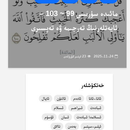
مائىدە سۈرىسى 99 ~ 103 –
ئايەتلەرنىڭ تەرجىمە ۋە تەپسىرى
2025-11-24
23 قېتىم كۆرۈلدى
خەتكۈشلەر
ئاتا-ئانا
ئادەم
ئالتۇن
ئايال
ئىبادەت
ئىبراھىم
ئىسلام
ئىسلامدا ئىبادەت
ئىمان
ئۆسۈم
ئېلىم-سېتىم
بەدەن
تالاق