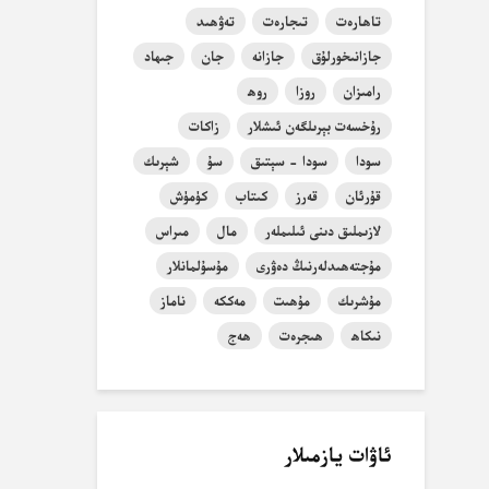
تاھارەت
تىجارەت
تەۋھىد
جازانىخورلۇق
جازانە
جان
جىھاد
رامىزان
روزا
روھ
رۇخسەت بېرىلگەن ئىشلار
زاكات
سودا
سودا - سېتىق
سۇ
شېرىك
قۇرئان
قەرز
كىتاب
كۈمۈش
لازىملىق دىنى ئىلىملەر
مال
مىراس
مۇجتەھىدلەرنىڭ دەۋرى
مۇسۇلمانلار
مۇشرىك
مۇھىت
مەككە
ناماز
نىكاھ
ھىجرەت
ھەج
ئاۋات يازمىلار