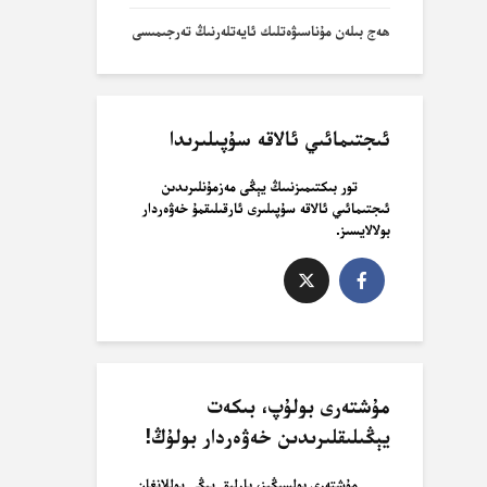
ھەج بىلەن مۇناسىۋەتلىك ئايەتلەرنىڭ تەرجىمىسى
ئىجتىمائىي ئالاقە سۇپىلىرىدا
تور بىكتىمىزنىىڭ يېڭى مەزمۇنلىرىدىن
ئىجتىمائىي ئالاقە سۇپىلىرى ئارقىلىقمۇ خەۋەردار
بولالايسىز.
مۇشتەرى بولۇپ، بىكەت
يېڭىلىقلىرىدىن خەۋەردار بولۇڭ!
مۇشتەرى بولسىڭىز، بارلىق يېڭى يوللانغان