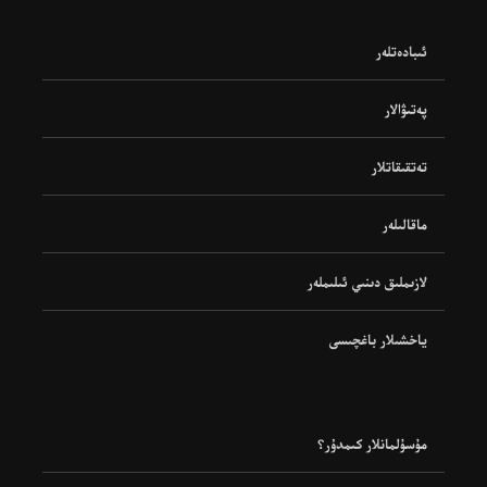
ئىبادەتلەر
پەتىۋالار
تەتقىقاتلار
ماقالىلەر
لازىملىق دىنىي ئىلىملەر
ياخشىلار باغچىسى
مۇسۇلمانلار كىمدۇر؟