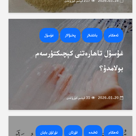
2026-03-16
217 قېتىم كۆرۈلدى
ئەھكام
باشقىلار
پەتىۋالار
غۇسۇل
غۇسۇل تاھارەتنى كېچىكتۈرسەم
بولامدۇ؟
2026-01-20
31 قېتىم كۆرۈلدى
ئەھكام
ئەقىدە
قۇرئان
نۇرلۇق بايان