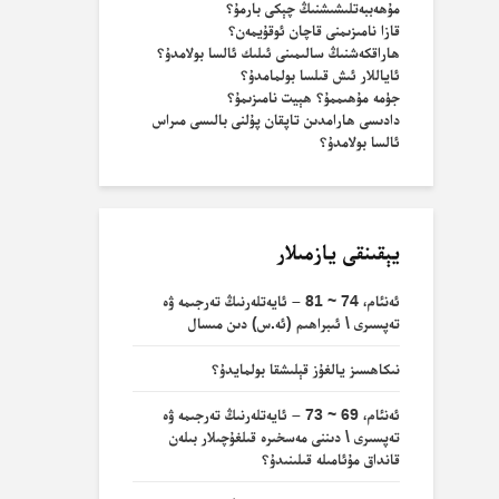
مۇھەببەتلىشىشنىڭ چېكى بارمۇ؟
قازا نامىزىمنى قاچان ئوقۇيمەن؟
ھاراقكەشنىڭ سالىمىنى ئىلىك ئالسا بولامدۇ؟
ئاياللار ئىش قىلسا بولمامدۇ؟
جۈمە مۇھىممۇ؟ ھېيت نامىزىمۇ؟
دادىسى ھارامدىن تاپقان پۇلنى بالىسى مىراس
ئالسا بولامدۇ؟
يېقىنقى يازمىلار
ئەنئام، 74 ~ 81 – ئايەتلەرنىڭ تەرجىمە ۋە
تەپسىرى \ ئىبراھىم (ئە.س) دىن مىسال
نىكاھسىز يالغۇز قېلىشقا بولمايدۇ؟
ئەنئام، 69 ~ 73 – ئايەتلەرنىڭ تەرجىمە ۋە
تەپسىرى \ دىننى مەسخىرە قىلغۇچىلار بىلەن
قانداق مۇئامىلە قىلىنىدۇ؟