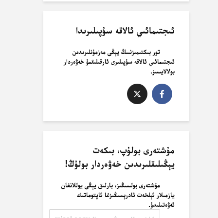
ئىجتىمائىي ئالاقە سۇپىلىرىدا
تور بىكتىمىزنىىڭ يېڭى مەزمۇنلىرىدىن
ئىجتىمائىي ئالاقە سۇپىلىرى ئارقىلىقمۇ خەۋەردار
بولالايسىز.
مۇشتەرى بولۇپ، بىكەت
يېڭىلىقلىرىدىن خەۋەردار بولۇڭ!
مۇشتەرى بولسىڭىز، بارلىق يېڭى يوللانغان
يازمىلار ئېلخەت ئادرېسىڭىزغا ئاپتوماتىك
ئەۋەتىلىدۇ.
ئېلخەت