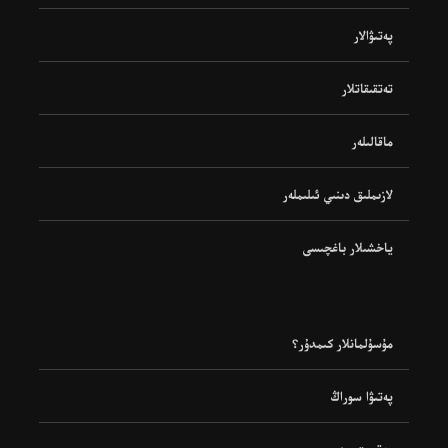
پەتىۋالار
تەتقىقاتلار
ماقالىلەر
لازىملىق دىنىي ئىلىملەر
ياخشىلار باغچىسى
مۇسۇلمانلار كىمدۇر؟
پەتىۋا سوراڭ