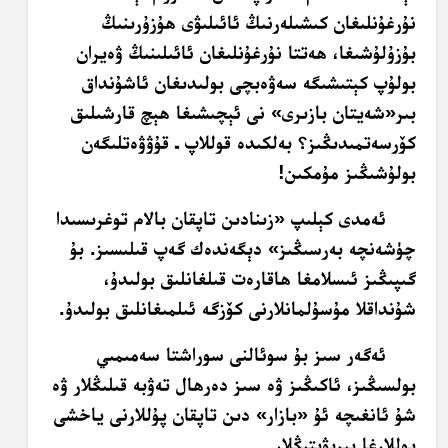
نۇرغۇنلىغان كىشىلەرنىڭ ئائىلىۋى ھۇزۇرىنىڭ
بۇزۇلۇشىغا، ھەتتا نۇرغۇنلىغان ئائىلىنىڭ ۋەيران
بولۇپ كېتىشىگە سەۋەبچى بولىدىغان ئاشۇنداق
بىر«شەيتان بازىرى» نى ئېچىشىغا ھېچ قارشىلىق
كۆرسەتمىدىڭىز؟ بەلكىدە قوللاپ ـ قۇۋۋەتلىگەن
بولۇشىڭىز مۇمكىن!
ئەمدى كېلىپ «زىنادىن تاپقان بالام توغرىسىدا
چۈشەنچە بەرسىڭىز» دېگەندەك گەپ قىلىسىز. بۇ
گىپىڭىز ئىسلامغا ھاقارەت قىلغانلىق بولىدۇ،
شۇنداقلا مۇسۇلمانلارنى كۆزگە ئىلمىغانلىق بولىدۇ.
ئەگەر سىز بۇ سوئالنى سوراشتا سەمىمىي
بولسىڭىز، ئاكىڭىز ۋە سىز دەرھال تەۋبە قىلىڭلار ۋە
شۇ ئانغىچە ئۇ «بازار» دىن تاپقان پۇللارنى ياخشى
يوللارغا بېرىۋېتىڭلار.