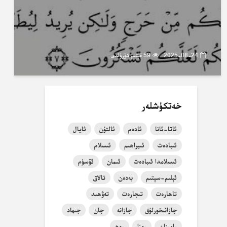
2025-08-24
59 قېتىم كۆرۈلدى
خەتكۈشلەر
ئاتا-ئانا
ئادەم
ئالتۇن
ئايال
ئىبادەت
ئىبراھىم
ئىسلام
ئىسلامدا ئىبادەت
ئىمان
ئۆسۈم
ئېلىم-سېتىم
بەدەن
تالاق
تاھارەت
تىجارەت
تەۋھىد
جازانىخورلۇق
جازانە
جان
جىھاد
رامىزان
روزا
روھ