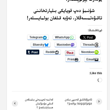
شۇنىمۇ دەپ قويايكى بىليارتخانىنى
تاقىۋەتمىسەڭلار، تەۋبە قىلغان بولمايسىلەر!
ئورتاقلىشىڭ:
Telegram
WhatsApp
Bluesky
Mastodon
Threads
Reddit
Nextdoor
Print
Email
Like this:
Loading…
ئادوۋكاتلىق كەسپى بىلەن
كەلىمە تەييىبەنى بىلمىگەن
شۇغۇللۇنۇشقا بولامدۇ؟
كىشى مۇسۇلمان
ھىسابلىنامدۇ ؟