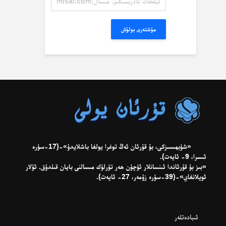
ئادرېسىڭىز.
مىسال:
misal@misal.com
مۇشتەرى بولۇش
«شۈبھىسىزكى، بۇ قۇرئان ئەڭ توغرا يولغا باشلايدۇ»-(17-سۈرە
ئىسرا، 9- ئايەت).
«بىز بۇ قۇرئاندا ئىنسانلار ئۈچۈن ھەر تۈرلۈك مىسالنى بايان قىلدۇق. ئۇلار
ئويلانغاي»-(39-سۈرە زۇمەر، 27- ئايەت).
ئىبادەتلەر