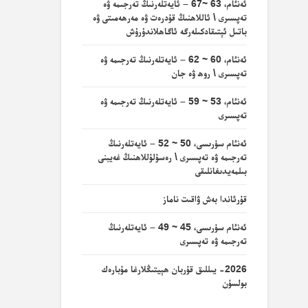
ئەنئام، 63 ~67 – ئايەتلەرنىڭ تەرجىمە ۋە
تەپسىرى \ ئاللاھنىڭ قۇدرەت ۋە مەرھەمىتى ۋە
باتىل ئېتىقادكىلەرگە ئاگاھلاندۇرۇش
ئەنئام، 60 ~ 62 – ئايەتلەرنىڭ تەرجىمە ۋە
تەپسىرى \ روھ ۋە جان
ئەنئام، 53 ~ 59 – ئايەتلەرنىڭ تەرجىمە ۋە
تەپسىرى
ئەنئام سۈرىسى، 50 ~ 52 – ئايەتلەرنىڭ
تەرجىمە ۋە تەپسىرى \ رەسۇلۇللاھنىڭ غەيبنى
بىلمەيدىغانلىقى
قۇرئاندا بەش ۋاقىت ناماز
ئەنئام سۈرىسى، 45 ~ 49 – ئايەتلەرنىڭ
تەرجىمە ۋە تەپسىرى
2026- يىللىق قۇربان ھېيتىڭلارغا مۇبارەك
بولسۇن