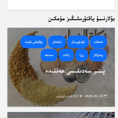
بۇلارنىمۇ ياقتۇرىشىڭىز مۇمكىن
ئەھكام
ئۇنىۋېرسال
باشقىلار
بۈگۈنكى ئايەت
پەتىۋالار
روزا
زاكات
سەدىقە
پىتىر سەدىقىسى ھەققىدە
2026-03-16
217 قېتىم كۆرۈلدى