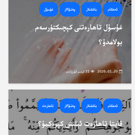
ئەھكام
باشقىلار
پەتىۋالار
غۇسۇل
غۇسۇل تاھارەتنى كېچىكتۈرسەم
بولامدۇ؟
2026-01-20
31 قېتىم كۆرۈلدى
ئەھكام
باشقىلار
پەتىۋالار
تاھارەت
قايتا تاھارەت ئېلىش كېرەكمۇ؟