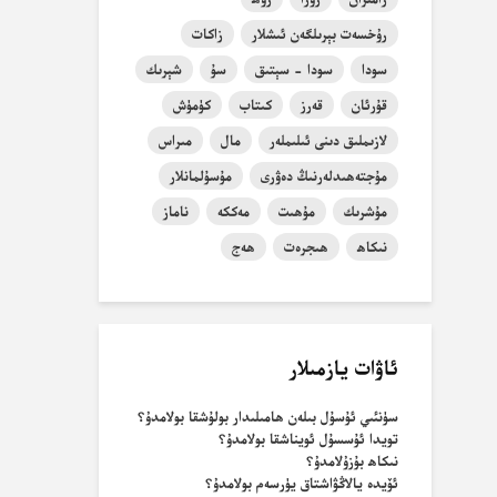
رۇخسەت بېرىلگەن ئىشلار
زاكات
سودا
سودا - سېتىق
سۇ
شېرىك
قۇرئان
قەرز
كىتاب
كۈمۈش
لازىملىق دىنى ئىلىملەر
مال
مىراس
مۇجتەھىدلەرنىڭ دەۋرى
مۇسۇلمانلار
مۇشرىك
مۇھىت
مەككە
ناماز
نىكاھ
ھىجرەت
ھەج
ئاۋات يازمىلار
سۈنئىي ئۇسۇل بىلەن ھامىلىدار بولۇشقا بولامدۇ؟
تويدا ئۇسسۇل ئويناشقا بولامدۇ؟
نىكاھ بۇزۇلامدۇ؟
ئۆيدە يالاڭۋاشتاق يۈرسەم بولامدۇ؟