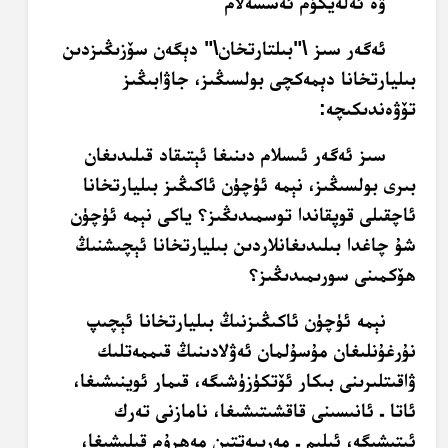
ۋە ئەلەيكۇم ئەسسەلام
ئەگەر سىز \"بىلتارتخان\" دېگەن سۆزىڭىزدىن
بىليارتخانا دېمەكچى بولسىڭىز، جاۋابىڭىز
تۆۋەندىكىچە:
سىز ئەگەر ئىسلام دىنىغا ئېتىقاد قىلىدىغان
بىرى بولسىڭىز، نېمە ئۈچۈن ئاكىڭىز بىليارتخانا
ئاچقىلى قوپقاندا توسمىدىڭىز؟ ياكى نېمە ئۈچۈن
شۇ چاغدا بىلىدىغانلاردىن بىليارتخانا ئېچىشنىڭ
ھۆكمىنى سورىمىدىڭىز؟
نېمە ئۈچۈن ئاكىڭىزنىڭ بىليارتخانا ئېچىپ
نۇرغۇنلىغان مۇسۇلمان ئەۋلادىنىڭ قىممەتلىك
ۋاقىتلىرىنى بىكار ئۆتكۈزۈشىگە، قىمار ئوينىشىغا،
ئاتا ـ ئانىسىنى قاقشىتىشىغا، نامازنى تەرك
ئېتىشىگە، ئىلىم ـ مەرىپەتتىن مەھرۇم قېلىشىغا،