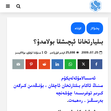
پەتىۋالار
گۇناھ
بىليارتخانا ئېچىشقا بولامدۇ؟
2009-07-25
25,698 قېتىم كۆرۈلدى
1 مىنۇتتا ئوقۇپ بولالايسىز
ئەسسالامۇئەلەيكۇم
مىنىڭ ئاكام بىلتارتخان ئاچقان ، بۇنىڭدىن كىرگەن
كىرىم توغرىسىدا چۈشەنچە
بەرسىڭىز . رەھمەت
.