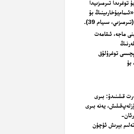
ﺗﻮﻏﺮﯨﺪﺍ ﺗﯩﺮﻣﯩﺰﯨﻴﺪﺍ
«ﺋﯩﻤﺎﻡﺑﯘﺧﺎﺭﯨﻴﻨﯩﯔ ﺑﯘ
ﻣﯩﺰﯨﻲ، ﺳﯩﻴﺎﻡ 39).
ﻨﻰ ﻣﺎﺟﻪ، ﺋﯩﻘﺎﻣﻪﺕ
ﻪﺭﻧﯩﯔ
ﻛﯧﭽﯩﺴﻰ ﺗﻮﻏﺮﯗﻟﯘﻕ
بۇ
ﺕ ﻗﯩﻠﯩﻨﯩﺪﯗ: ﺑﯩﺮﻯ
ﺯﻟﻪﭖﻗﯩﻠﯩﺶ، ﻳﻪﻧﻪ ﺑﯩﺮﻯ
ﺭﺋﺎﻥ-
ﺗﻪﻟﯩﻢ ﺑﯧﺮﯨﺶ ﺋﯜﭼﯜﻥ