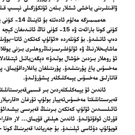
ﯞﺍﻗﯩﺘﻠﯩﺮﯨﻨﻰ ﻳﺎﺧﺸﻰ ﺋﯩﺸﻼﺭ ﺑﯩﻠﻪﻥ ﺋﯚﺗﻜﯜﺯگىلى ﻧﯧﺴﯩﭗ ﻗﯩﻠ
ﻛﯜﻧﻰ ﻛﻮﻧﺎ ﺑﺎﺭﺍﺋﻪﺕ ﯞﻩ 15- ﻛﯜﻧﻰ ﺗﺎﯓ ﺋﺎﺗﯩﺪ
ﺩﻩﭖ ﺋﺎﺗﯩﻠﯩﺪﯗ
.
ﺑﯘ ﻛﯜﻧﻠﻪﺭﺩﻩ «ﺋﯚﻟﯜﭖ ﻛﻪﺗﻜﻪﻥ ﺋﺎﺗﺎ–ﺑﻮﯞﯨﻠﯩﺮ
ماﺷﺎﻳﯩﺨﻼﺭﻧﯩﯔ ﯞﻩ ﺋﯘﻟﯘﻏﻠﯩﺮﯨﻤﯩﺰﻧﯩﯔﺭﻭﮬﻠﯩﺮﻯ ﺑﯩﺰﻧﻰ ﻳﻮﻗﻼﭖ
ﺋﯘ ﺭﻭﮬﻼﺭ ﺑﯩﺰﺩﯨﻦ ﺧﯘﺷﺎﻝ ﺑﻮﻟﯩﺪﯗ» ﺩﯦﮕﻪﻥﺑﺎﺗﯩﻞ ﺋﯧﺘﯩﻘﺎﺩﻻﺭ
ﻣﻪﺧﺴﯘﺱ ﻳﺎﻍ ﭘﯘﺭﯨﺘﯩﻠﯩﺪﯗ. ﭘﯘﺭﯨﺘﯩﻠﻐﺎﻥ ﻳﺎﻏﻼﺭﺩﺍﻗﯘﻳﻤﺎﻕ، 
ﻗﺎﺗﺎﺭﻟﯩﻖ ﻣﻪﺧﺴﯘﺱ ﻳﯧﻤﻪﻛﻠﯩﻜﻠﻪﺭ ﭘﯩﺸﯘﺭﯗﻟﯩﺪﯗ
.
ئاندىن ئۇ ﻳﯧﻤﻪﻛﻠﯩﻜﻠﻪﺭﺩﯨﻦ ﺑﯩﺮ ﻗﯩﺴﻤﻰﻗﻪﺑﺮﯨﺴﺘﺎﻧﻠﯩﻘﻼ
ﻗﻪﺑﺮﯨﺴﺘﺎﻧﻠﯩﻘﺘﺎ ﻣﻪﺧﺴﯘﺱﺗﻪﻳﻴﺎﺭ ﺑﻮﻟﯘﭖ ﺗﯘﺭﻏﺎﻥ «ﻗﺎﺭﯨﻴﻼﺭ
ﺋﺎﺋﯩﻠﯩﺴﯩﺪﯨﻦ ﺋﯚﻟﯜﭖ ﻛﻪﺗﻜﻪﻥ ﺑﯩﺮﯨﻨﯩﯔ ﻗﻪﺑﺮﯨﺴﻰ ﺑﯧﺸﯩﺪﺍﺋﯜﻧﻠ
ﻗﯘﺭﺋﺎﻥ ﺋﻮﻗﯘﺗﯘﻟﯩﺪﯗ. ﺋﺎﻧﺪﯨﻦ ﮬﯧﻠﯩﻘﻰ ﻗﯘﻳﻤﺎﻕ… ﻻﺭ «ﻗﺎﺭﺍﺧ
ﻗﻮﻳﯘﻟﯘﭖ ﺩﯗﺋﺎﺳﻰ ﺋﯧﻠﯩﻨﯩﺪﯗ. ﺑﯘ ﺟﻪﺭﻳﺎﻧﺪﺍ ﻗﻪﺑﺮﯨﻨﯩﯔ ﻛﻮﻧﺎ 