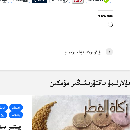
nt
Email
Reddit
Nextdoor
Like this:
Loading…
بۇ ئۆسۈمگە گۇناھ بولامدۇ
ۇلارنىمۇ ياقتۇرىشىڭىز مۇمكىن
ئەھكام
ئۇنىۋ
پەتىۋالار
روزا
پىتىر سە