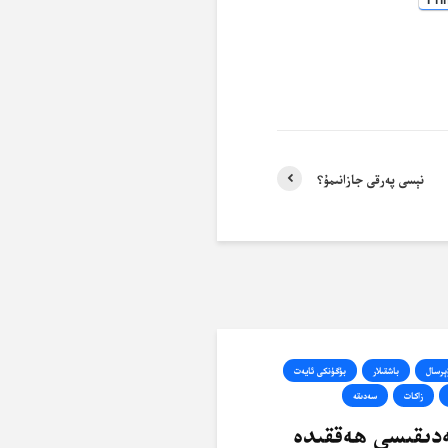
Pri
نېسى پەرقى جازانىمۇ؟
ېرسال
باشقىلار
بۈگۈنكى ئايەت
زاكات
سەدىقە
دىقىسى ھەققىدە