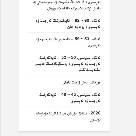
تەپسىرى \ ئاللاھنىڭ قۇدرەت ۋە مەرھەمىتى ۋە
باتىل ئېتىقادكىلەرگە ئاگاھلاندۇرۇش
ئەنئام، 60 ~ 62 – ئايەتلەرنىڭ تەرجىمە ۋە
تەپسىرى \ روھ ۋە جان
ئەنئام، 53 ~ 59 – ئايەتلەرنىڭ تەرجىمە ۋە
تەپسىرى
ئەنئام سۈرىسى، 50 ~ 52 – ئايەتلەرنىڭ
تەرجىمە ۋە تەپسىرى \ رەسۇلۇللاھنىڭ غەيبنى
بىلمەيدىغانلىقى
قۇرئاندا بەش ۋاقىت ناماز
ئەنئام سۈرىسى، 45 ~ 49 – ئايەتلەرنىڭ
تەرجىمە ۋە تەپسىرى
2026- يىللىق قۇربان ھېيتىڭلارغا مۇبارەك
بولسۇن