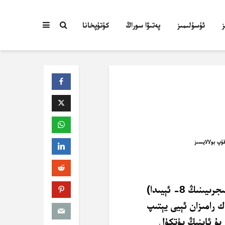
ئۇسۇلىمىز
پەتىۋا سوراڭ
كۇتۇپخانا
ﮬﺎﺯﯨﺮ ﺷﻪﺑﺎﻥ ﺋﯧﻴﯩﺪﺍ (يەنى ﮬﯩﺠﺮﯨﻴﯩﻨﯩﯔ 8- ئېيىدا)
ﻙ ﺭﺍﻣﯩﺰﺍﻥ ﺋﯧﻴﻰ ﻳﯧﺘﯩﭗ
 ﺑﯘ ﺋﺎﻳﻨﯩﯔ ﭘﯜﺗﻜﯜﻝ