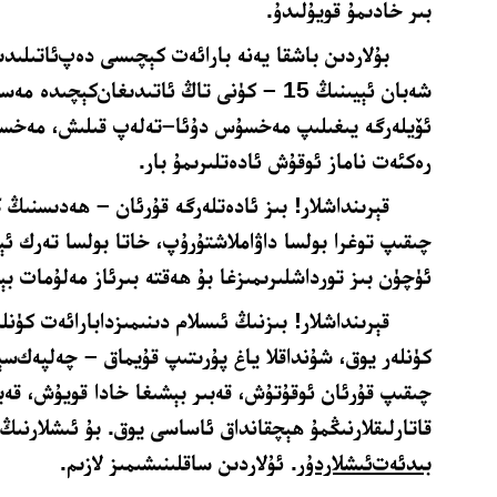
ﺑﯩﺮ ﺧﺎﺩﯨﻤﯘ ﻗﻮﻳﯘﻟﯩﺪﯗ
.
ﺑﯘﻻﺭﺩﯨﻦ ﺑﺎﺷﻘﺎ ﻳﻪﻧﻪ ﺑﺎﺭﺍﺋﻪﺕ ﻛﯧﭽﯩﺴﻰ ﺩﻩﭖﺋﺎﺗﯩﻠﯩﺪﯨ
ﺷﻪﺑﺎﻥ ﺋﯧﻴﯩﻨﯩﯔ 15 – ﻛﯜﻧﻰ ﺗﺎﯓ ﺋﺎﺗﯩﺪﯨﻐﺎﻥﻛﯧﭽﯩ
ﺋﯚﻳﻠﻪﺭﮔﻪ ﻳﯩﻐﯩﻠﯩﭗ ﻣﻪﺧﺴﯘﺱ ﺩﯗﺋﺎ–ﺗﻪﻟﻪﭖ ﻗﯩﻠﯩﺶ، ﻣﻪﺧﺴ
ﺭﻩﻛﺌﻪﺕ ﻧﺎﻣﺎﺯ ﺋﻮﻗﯘﺵ ﺋﺎﺩﻩﺗﻠﯩﺮﯨﻤﯘ ﺑﺎﺭ
.
ﻗﯧﺮﯨﻨﺪﺍﺷﻼﺭ! ﺑﯩﺰ ئادەتلەرگە ﻗﯘﺭﺋﺎﻥ – ھەدىسنىڭ ﻛ
ﭼﯩﻘﯩﭗ ﺗﻮﻏﺮﺍ ﺑﻮﻟﺴﺎ ﺩﺍﯞﺍﻣﻼﺷﺘﯘﺭﯗﭖ، ﺧﺎﺗﺎ ﺑﻮﻟﺴﺎ ﺗﻪﺭﻙ ﺋﯧ
ﺋﯜﭼﯜﻥ ﺑﯩﺰ ﺗﻮﺭﺩﺍﺷﻠﯩﺮﯨﻤﯩﺰﻏﺎ ﺑﯘ ﮬﻪﻗﺘﻪ ﺑﯩﺮﺋﺎﺯ ﻣﻪﻟﯘﻣﺎﺕ ﺑ
ﻗﯧﺮﯨﻨﺪﺍﺷﻼﺭ! ﺑﯩﺰﻧﯩﯔ ﺋﯩﺴﻼﻡ ﺩﯨﻨﯩﻤﯩﺰﺩﺍﺑﺎﺭﺍﺋﻪﺕ ﻛﯜﻧﻠ
ﻛﯜﻧﻠﻪﺭ ﻳﻮﻕ، ﺷﯘﻧﺪﺍﻗﻼ ﻳﺎﻍ ﭘﯘﺭﯨﺘﯩﭗ ﻗﯘﻳﻤﺎﻕ – ﭼﻪﻟﭙﻪﻙﺳﯧﻠ
ﭼﯩﻘﯩﭗ ﻗﯘﺭﺋﺎﻥ ﺋﻮﻗﯘﺗﯘﺵ، قەبىر بېشىغا ﺧﺎﺩﺍ ﻗﻮﻳﯘﺵ، قە
ﻗﺎﺗﺎﺭﻟﯩﻘﻼﺭﻧﯩﯖﻤﯘ ﮬﯧﭽﻘﺎﻧﺪﺍﻕ ﺋﺎﺳﺎﺳﻰ ﻳﻮﻕ. ﺑﯘ ﺋﯩﺸﻼﺭﻧﯩ
ﺑﯩﺪﺋﻪﺕﺋﯩﺸﻼﺭﺩﯗﺭ
. ﺋﯘﻻﺭﺩﯨﻦ ﺳﺎﻗﻠﯩﻨﯩﺸﯩﻤﯩﺰ ﻻﺯﯨﻢ
.