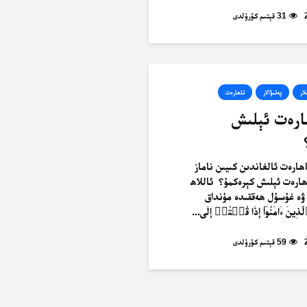
31 قېتىم كۆرۈلدى
لار
پەتىۋالار
تاھارەت
ھارەت ئېلىش
ارەت ئالغاندىن كىيىن ناماز
ھارەت ئېلىش كېرەكمۇ؟ ئاللاھ
 ۋە غۇسۇل ھەققىدە مۇنداق
لَّذِينَ ءَامَنُوٓاْ إِذَا قُمۡتُمۡ إِلَى...
59 قېتىم كۆرۈلدى