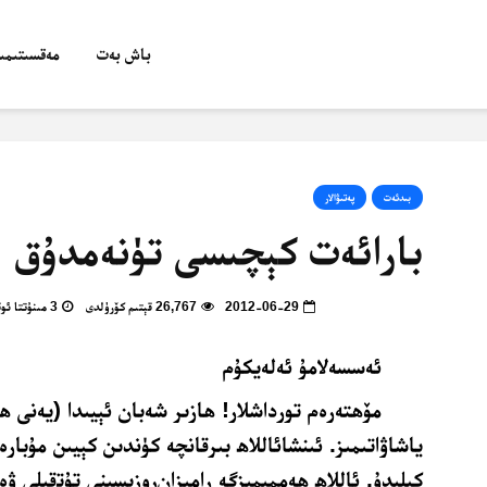
باش بەت
مەقسىتىمىز
بىدئەت
پەتىۋالار
بارائەت كېچىسى تۈنەمدۇق
2012-06-29
26,767 قېتىم كۆرۈلدى
3 مىنۇتتا ئوقۇپ بولالايسىز
ﺋﻪﺳﺴﻪﻻﻣﯘ ﺋﻪﻟﻪﻳﻜﯘﻡ
ﻣﯚﮬﺘﻪﺭﻩﻡ ﺗﻮﺭﺩﺍﺷﻼﺭ
!
ﻳﺎﺷﺎﯞﺍﺗﯩﻤﯩﺰ. ﺋﯩﻨﺸﺎﺋﺎﻟﻼﮬ ﺑﯩﺮﻗﺎﻧﭽﻪ ﻛﯜﻧﺪﯨﻦ ﻛﯧﻴﯩﻦ ﻣﯘﺑﺎﺭﻩ
ﻛﯧﻠﯩﺪﯗ. ﺋﺎﻟﻼﮬ ﮬﻪﻣﻤﯩﻤﯩﺰﮔﻪ ﺭﺍﻣﯩﺰﺍﻥﺭﻭﺯﯨﺴﯩﻨﻰ ﺗﯘﺗقىلى ﯞﻩ