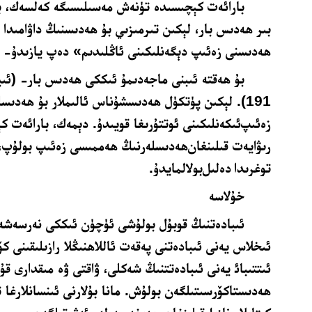
ﺑﺎﺭﺍﺋﻪﺕ ﻛﯧﭽﯩﺴﯩﺪﻩ ﺗﯜﻧﻪﺵ ﻣﻪﺳﯩﻠﯩﺴﯩﮕﻪ ﻛﻪﻟﺴﻪﻙ، ﺑﯘ 
ﺑﯩﺮ ﮬﻪﺩﯨﺲ ﺑﺎﺭ، ﻟﯧﻜﯩﻦ ﺗﯩﺮﻣﯩﺰﯨﻲ ﺑﯘ ﮬﻪﺩﯨﺴﻨﯩﯔ ﺩﺍﯞﺍﻣﯩﺪﺍ 
ﮬﻪﺩﯨﺴﻨﻰ ﺯﻩﺋﯩﭗ ﺩﯦﮕﻪﻧﻠﯩﻜﯩﻨﻰ ﺋﺎﯕﻠﯩﺪﯨﻢ» ﺩﻩﭖ ﻳﺎﺯﯨﺪﯗ- (ﺗﯩﺮ
ﺑﯘ ﮬﻪﻗﺘﻪ ﺋﯩﺒﻨﻰ ﻣﺎﺟﻪﺩﯨﻤﯘ ﺋﯩﻜﻜﻰ ﮬﻪﺩﯨﺲ ﺑﺎﺭ- (ﺋﯩﺒ
191
). ﻟﯧﻜﯩﻦ ﭘﯜﺗﻜﯜﻝ ﮬﻪﺩﯨﺴﺸﯘﻧﺎﺱ ﺋﺎﻟﯩﻤﻼﺭ ﺑﯘ ﮬﻪﺩﯨﺴﻠ
ﺯﻩﺋﯩﭗﺋﯩﻜﻪﻧﻠﯩﻜﯩﻨﻰ ﺋﻮﺗﺘﯘﺭﯨﻐﺎ ﻗﻮﻳﯩﺪﯗ. ﺩﯦﻤﻪﻙ، ﺑﺎﺭﺍﺋﻪﺕ 
ﺭﯨﯟﺍﻳﻪﺕ ﻗﯩﻠﯩﻨﻐﺎﻥﮬﻪﺩﯨﺴﻠﻪﺭﻧﯩﯔ ﮬﻪﻣﻤﯩﺴﻰ ﺯﻩﺋﯩﭗ ﺑﻮﻟﯘﭖ، 
توغرىدا
ﺩﻩﻟﯩﻞﺑﻮﻻﻟﻤﺎﻳﺪﯗ
.
ﺧﯘﻻﺳﻪ
ﺋﯩﺒﺎﺩﻩﺗﻨﯩﯔ ﻗﻮﺑﯘﻝ ﺑﻮﻟﯘﺷﻰ ﺋﯜﭼﯜﻥ ﺋﯩﻜﻜﻰ ﻧﻪﺭﺳﻪﺷﻪﺭ
ﺋﯩﺨﻼﺱ ﻳﻪﻧﻰ ﺋﯩﺒﺎﺩﻩﺗﻨﻰ ﭘﻪﻗﻪﺕ ﺋﺎﻟﻼﮬﻨﯩﯖﻼ ﺭﺍﺯﯨﻠﯩﻘﯩﻨﻰ ﻛﯚ
ﺋﯩﺘﺘﯩﺒﺎﺋ ﻳﻪﻧﻰ ﺋﯩﺒﺎﺩﻩﺗﺘﻨﯩﯔ ﺷﻪﻛﻠﻰ، ﯞﺍﻗﺘﻰ ﯞﻩ ﻣﯩﻘﺪﺍﺭﻯ ﻗﯘ
ﮬﻪﺩﯨﺴﺘﺎﻛﯚﺭﺳﯩﺘﯩﻠﮕﻪﻥ ﺑﻮﻟﯘﺵ. ﻣﺎﻧﺎ ﺑﯘﻻﺭﻧﻰ ﺋﯩﻨﺴﺎﻧﻼﺭﻏﺎ 