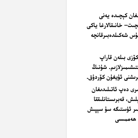
ﻐﺎﻥ ﻛﯧﭽﯩﺪﻩ ﻳﻪﻧﻰ
ﺪﻩ ﻣﻪﺳﭽﯩﺖ– ﺧﺎﻧﯩﻘﺎﻻﺭﻏﺎ ﻳﺎﻛﻰ
ﯘﺱ ﺷﻪﻛﯩﻠﺪﻩﺑﯩﺮﻗﺎﻧﭽﻪ
ﯚﺯﻯ ﺑﯩﻠﻪﻥ ﻗﺎﺭﺍﭖ
ﺘﯩﺸﯩﻤﯩﺰﻻﺯﯨﻢ. ﺷﯘﻧﯩﯔ
ﯧﺮﯨﺸﻨﻰ ﺋﯘﻳﻐﯘﻥ ﻛﯚﺭﺩﯗﻕ
.
ﯩﺮﻯ ﺩﻩﭖ ﺋﺎﺗﯩﻠﯩﺪﯨﻐﺎﻥ
ﯩﺶ، ﻗﻪﺑﺮﯨﺴﺘﺎﻧﻠﯩﻘﻘﺎ
بىر ئۈستىگە سۇ سېپىش
ﯔ ﮬﻪﻣﻤﯩﺴﻰ