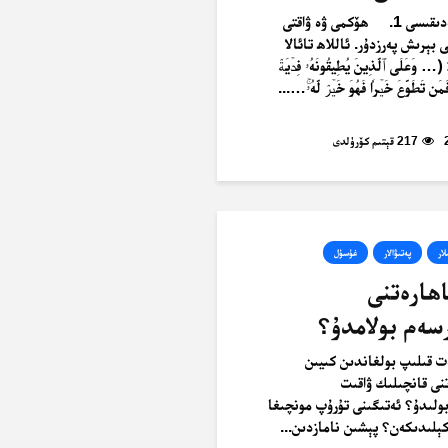
پىتىر سەدىقىسى 1. ھۆكمى ۋە ۋاقتى
بېرىش پەرزدۇر. ئاللاھ تائالا
عَلَى ٱلَّذِينَ يُطِيقُونَهُۥ فِدۡيَةٞ
َن تَطَوَّعَ خَيۡرٗا فَهُوَ خَيۡرٞ لَّهُۥۚ…...
217 قېتىم كۆرۈلدى
لار
پەتىۋالار
غۇسۇل
ھارەتنى
سەم بولامدۇ؟
ت قىلىپ بولغاندىن كىيىن
نى قانچىلىك ۋاقىت
ولىدۇ؟ ئەتىگىنى تۇرۇپ مونچىغا
ىدىكەن؟ پېشىن نامازدىن...