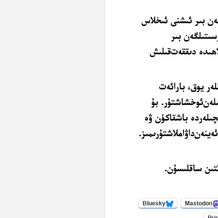
ﮕﻪﻥ ﺑﯩﺮ ﺋﯩﺸﻨﻰ ﺋﯩﺨﻼﺱ
ﺳﯩﺘﯩﻠﮕﻪﻥ ﺑﯩﺮ
ﮬﯩﺪﻩ ﺩﯨﻘﻘﻪﺕﻗﯩﻠﯩﺶ
ﻠﻪﺭ ﻳﻮﻕ، ﺑﺎﺭﺍﺋﻪﺕ
ﯩﻠﻪﻥﺋﻮﺧﺸﺎﺷﺘﯘﺭ. ﺑﯘ
چىلەردە ﺑﺎﺷﻘﺎﻛﯜﻥ ﯞﻩ
ﺋﻪﻳﻨﻪﻥﺩﺍﯞﺍﻣﻼﺷﺘﯘﺭﯨﻤﯩﺰ.
تتىن ساقلىسۇن.
Bluesky
Mastodon