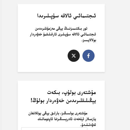
ئىجتىمائىي ئالاقە سۇپىلىرىدا
تور بىكتىمىزنىىڭ يېڭى مەزمۇنلىرىدىن
ئىجتىمائىي ئالاقە سۇپىلىرى ئارقىلىقمۇ خەۋەردار
بولالايسىز.
مۇشتەرى بولۇپ، بىكەت
يېڭىلىقلىرىدىن خەۋەردار بولۇڭ!
مۇشتەرى بولسىڭىز، بارلىق يېڭى يوللانغان
يازمىلار ئېلخەت ئادرېسىڭىزغا ئاپتوماتىك
ئەۋەتىلىدۇ.