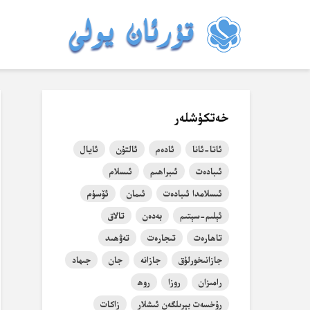
خەتكۈشلەر
ئاتا-ئانا
ئادەم
ئالتۇن
ئايال
ئىبادەت
ئىبراھىم
ئىسلام
ئىسلامدا ئىبادەت
ئىمان
ئۆسۈم
ئېلىم-سېتىم
بەدەن
تالاق
تاھارەت
تىجارەت
تەۋھىد
جازانىخورلۇق
جازانە
جان
جىھاد
رامىزان
روزا
روھ
رۇخسەت بېرىلگەن ئىشلار
زاكات