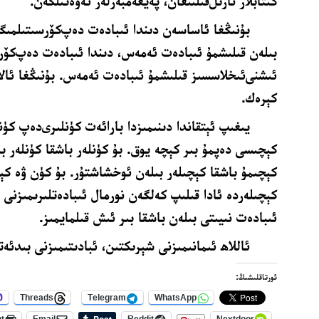
ﻛﯩﺘﺎﺑﻼﺭ ﻧﺎﺯﯨﻞﻗﯩﻠﯩﻨﻐﺎﻥ، ﭘﻪﻳﻐﻪﻣﺒﻪﺭﻟﻪﺭ ﺋﻪﯞﻩﺗﯩﻠﮕﻪﻥ.
ﺑﯘﻧﯩﯖﻐﺎ ﺋﺎﺳﺎﺳﻪﻥ ﺩﯨﻨﺪﺍ ﺋﯩﺒﺎﺩﻩﺕ ﺩﻩﭖﻛﯚﺭﺳﯩﺘﯩﻠﻤﯩ
ﺑﯩﻠﻪﻥ ﻗﯩﻠﯩﺸﻤﯘ ﺋﯩﺒﺎﺩﻩﺕ ﺋﻪﻣﻪﺱ، ﺩﯨﻨﺪﺍ ﺋﯩﺒﺎﺩﻩﺕ ﺩﻩﭖﻛﯚﺭ
ﺋﯩﺸﻨﻰﺋﯩﺨﻼﺳﺴﯩﺰ ﻗﯩﻠﯩﺸﻤﯘ ﺋﯩﺒﺎﺩﻩﺕ ﺋﻪﻣﻪﺱ. ﺑﯘﻧﯩﯖﻐﺎ ﺋﺎﻻ
ﻛﯧﺮﻩﻙ
.
ﻳﯩﻐﯩﭗ ﺋﯧﺘﻘﺎﻧﺪﺍ ﺩﯨﻨﯩﻤﯩﺰﺩﺍ ﺑﺎﺭﺍﺋﻪﺕ ﻛﯜﻧﻠﯩﺮﻯﺩﻩﭖ ﻛﯜﻧ
ﻛﯧﭽﯩﺴﻰ ﺩﻩﭘﻤﯘ ﺑﯩﺮ ﻛﯧﭽﻪ ﻳﻮﻕ. ﺑﯘ ﻛﯜﻧﻠﻪﺭ ﺑﺎﺷﻘﺎ ﻛﯜﻧﻠﻪﺭ ﺑ
ﻛﯧﭽﯩﻤﯘ ﺑﺎﺷﻘﺎ ﻛﯧﭽﯩﻠﻪﺭ ﺑﯩﻠﻪﻥ ﺋﻮﺧﺸﺎﺷﺘﯘﺭ. بۇ كۈن ۋە كې
ﻛﯧﭽﯩﻠﻪﺭﺩﻩ ﺋﺎﺩﺍ ﻗﯩﻠﯩﭗ ﻛﻪﻟﮕﻪﻥ ﻧﻮﺭﻣﺎﻝ ﺋﯩﺒﺎﺩﻩﺗﻠﯩﺮﯨﻤﯩﺰﻧﻰ 
ﺋﯩﺒﺎﺩﻩﺕ ﻧﯩﻴﯩﺘﻰ ﺑﯩﻠﻪﻥ ﺑﺎﺷﻘﺎ ﺑﯩﺮ ﺋﯩﺶ ﻗﯩﻠﻤﺎﻳﻤﯩﺰ
.
ئاللاھ ئىمانىمىزنى شېرىكتىن، ئبادىتىمىزنى بىدئە
ئورتاقلىشىڭ:
Threads
Telegram
WhatsApp