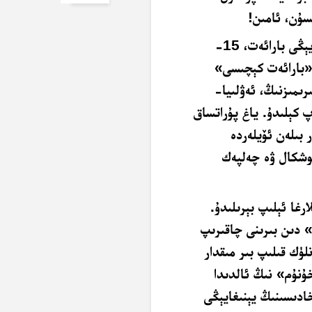
ﺴﯘﻥ، ﺋﺎﻣﯩﻦ
!
ﮬﻪﻣﻤﯩﻤﯩﺰﮔﻪ ﻣﻪﻟﯘﻡ ئادەتتە ﺑﯘ ﺋﺎﻳﻨﯩﯔ 14- ﻛﯜﻧﻰ ﻳﯧﯖﻰ ﺑﺎﺭﺍﺋﻪﺕ، 15-
ﯨﻐﺎﻥ ﻛﯧﭽﻪ «ﺑﺎﺭﺍﺋﻪﺕ ﻛﯧﭽﯩﺴﻰ»
ﯨﻤﯩﺰﻧﯩﯔ، ﺋﻪﯞﻟﯩﻴﺎ-
 ﻛﯧﻠﯩﺪﯗ. ﻳﺎﻍ ﭘﯘﺭﺍﺗﺴﺎﻕ
 ﺑﯩﻠﻪﻥ ﺋﯚﻳﻠﻪﺭﺩﻩ
ﭘﻮﺷﻜﺎﻝ ﯞﻩ ﭼﻪﻟﭙﻪﻙ
ﺭﻏﺎ ﺋﯧﻠﯩﭗ ﺑﯧﺮﯨﻠﯩﺪﯗ.
» ﺩﯨﻦ ﺑﯩﺮﯨﻨﻰ ﭼﺎﻗﯩﺮﯨﭗ
ﯜﻙ ﻗﯩﻠﯩﭗ ﺑﯩﺮ ﻣﯩﻘﺪﺍﺭ
ﯘﻧﯘﻡ» ﻧﯩﯔ ﺋﺎﻟﺪﯨﺪﺍ
ﺧﺎﺩﯨﺴﯩﻨﯩﯔ ﻳﯧﻨﯩﻐﺎﻳﯧﯖﻰ