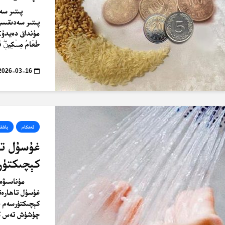
پىتىر سەدىقىسى 
مۇنداق دەيدۇ: ﴿… وَ
طَعَامُ مِسۡكِينٖۖ فَم
2026-03-16
ئەھكام
باشقى
غۇسۇل تا
كېچىكتۈر
مۇناسىۋە
غۇسۇل تاھارەت
كېچىكتۈرسەم ب
چۈشۈش تەس كېل