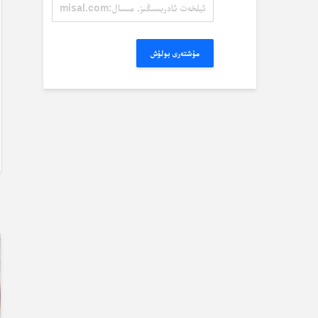
ئېلخەت
ئادرېسىڭىز.
مىسال:
misal@misal.com
مۇشتەرى بولۇش
ب