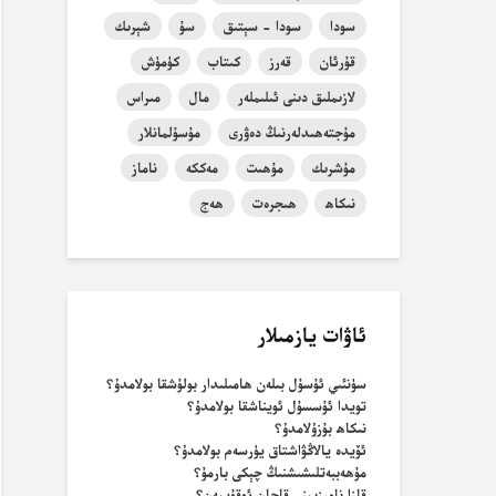
سودا
سودا - سېتىق
سۇ
شېرىك
قۇرئان
قەرز
كىتاب
كۈمۈش
لازىملىق دىنى ئىلىملەر
مال
مىراس
مۇجتەھىدلەرنىڭ دەۋرى
مۇسۇلمانلار
مۇشرىك
مۇھىت
مەككە
ناماز
نىكاھ
ھىجرەت
ھەج
ئاۋات يازمىلار
سۈنئىي ئۇسۇل بىلەن ھامىلىدار بولۇشقا بولامدۇ؟
تويدا ئۇسسۇل ئويناشقا بولامدۇ؟
نىكاھ بۇزۇلامدۇ؟
ئۆيدە يالاڭۋاشتاق يۈرسەم بولامدۇ؟
مۇھەببەتلىشىشنىڭ چېكى بارمۇ؟
قازا نامىزىمنى قاچان ئوقۇيمەن؟