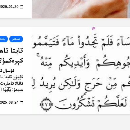
2026-01-20
ئەھكام
باشقى
قايتا تا
كېرەكمۇ؟
غۇسۇل تاھ
ئۈچۈن قايتا تا
تائالا تاھارەت
دەيدۇ: يَٰٓأَيُّهَا ٱ
2025-08-24