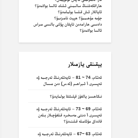
ھاراقكەشنىڭ سالىمىنى ئىلىك ئالسا بولامدۇ؟
ئاياللار ئىش قىلسا بولمامدۇ؟
جۈمە مۇھىممۇ؟ ھېيت نامىزىمۇ؟
دادىسى ھارامدىن تاپقان پۇلنى بالىسى مىراس
ئالسا بولامدۇ؟
يېقىنقى يازمىلار
ئەنئام، 74 ~ 81 – ئايەتلەرنىڭ تەرجىمە ۋە
تەپسىرى \ ئىبراھىم (ئە.س) دىن مىسال
نىكاھسىز يالغۇز قېلىشقا بولمايدۇ؟
ئەنئام، 69 ~ 73 – ئايەتلەرنىڭ تەرجىمە ۋە
تەپسىرى \ دىننى مەسخىرە قىلغۇچىلار بىلەن
قانداق مۇئامىلە قىلىنىدۇ؟
ئەنئام، 63 ~67 – ئايەتلەرنىڭ تەرجىمە ۋە