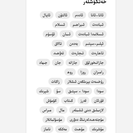
خەتكۈشلەر
ئاتا-ئانا
ئادەم
ئالتۇن
ئايال
ئىبادەت
ئىبراھىم
ئىسلام
ئىسلامدا ئىبادەت
ئىمان
ئۆسۈم
ئېلىم-سېتىم
بەدەن
تالاق
تاھارەت
تىجارەت
تەۋھىد
جازانىخورلۇق
جازانە
جان
جىھاد
رامىزان
روزا
روھ
رۇخسەت بېرىلگەن ئىشلار
زاكات
سودا
سودا - سېتىق
سۇ
شېرىك
قۇرئان
قەرز
كىتاب
كۈمۈش
لازىملىق دىنى ئىلىملەر
مال
مىراس
مۇجتەھىدلەرنىڭ دەۋرى
مۇسۇلمانلار
مۇشرىك
مۇھىت
مەككە
ناماز