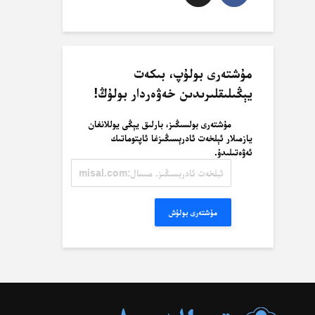
مۇشتەرى بولۇپ، بىكەت
يېڭىلىقلىرىدىن خەۋەردار بولۇڭ!
مۇشتەرى بولسىڭىز، بارلىق يېڭى يوللانغان
يازمىلار ئېلخەت ئادرېسىڭىزغا ئاپتوماتىك
ئەۋەتىلىدۇ.
ئېلخەت
ئادرېسىڭىز.
مىسال:
misal@misal.com
مۇشتەرى بولۇش