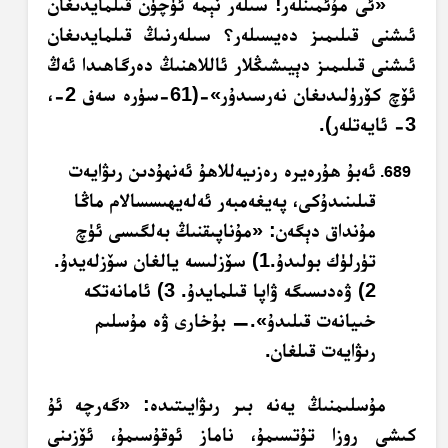
«ئى مۇئمىنلەر! سىلەر نېمە ئۈچۈن قىلمايدىغان
ئىشنى قىلىمىز دەيسىلەر؟ سىلەرنىڭ قىلمايدىغان
ئىشنى قىلىمىز دېيىشىڭلار ئاللاھنىڭ دەرگاھىدا ئەڭ
ئۆچ كۆرۈلىدىغان نەرسىدۇر»-(61-سۈرە سەف 2-،
3- ئايەتلەر).
ئەبۇ ھۇرەيرە رەزىيەللاھۇ ئەنھۇدىن رىۋايەت
قىلىنىدۇكى، پەيغەمبەر ئەلەيھىسسالام ماڭا
مۇنداق دېگەن: «مۇناپىقنىڭ بەلگىسى ئۈچ
تۈرلۈك بولىدۇ.1) سۆزلىسە يالغان سۆزلەيدۇ.
2) ۋەدىسىگە ۋاپا قىلمايدۇ. 3) ئامانەتكە
خىيانەت قىلىدۇ».— بۇخارى ۋە مۇسلىم
رىۋايەت قىلغان.
مۇسلىمنىڭ يەنە بىر رىۋايىتىدە: «گەرچە ئۇ
كىشى روزا تۇتسىمۇ، ناماز ئوقۇسىمۇ، ئۆزىنى