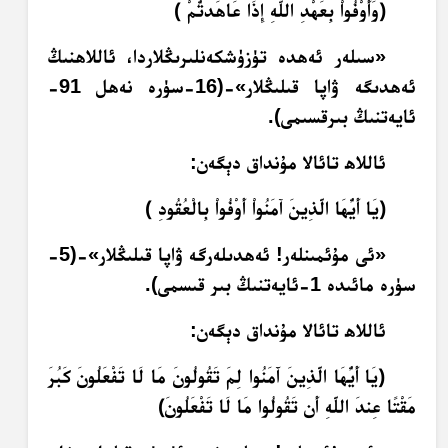
﴿وَأَوْفُواْ بِعَهْدِ اللّهِ إِذَا عَاهَدتُّمْ ﴾
«سىلەر ئەھدە تۈزۈشكەنلىرىڭلاردا، ئاللاھنىڭ
ئەھدىگە ۋاپا قىلىڭلار»-(16-سۈرە نەھل 91-
ئايەتنىڭ بىرقسىمى).
ئاللاھ تائالا مۇنداق دېگەن:
﴿يَا أَيُّهَا الَّذِينَ آمَنُواْ أَوْفُواْ بِالْعُقُودِ ﴾
«ئى مۇئمىنلەر! ئەھدىلەرگە ۋاپا قىلىڭلار»-(5-
سۈرە مائىدە 1-ئايەتنىڭ بىر قىسمى).
ئاللاھ تائالا مۇنداق دېگەن:
﴿يَا أَيُّهَا الَّذِينَ آَمَنُوا لِمَ تَقُولُونَ مَا لَا تَفْعَلُونَ كَبُرَ
مَقْتًا عِندَ اللَّهِ أَن تَقُولُوا مَا لَا تَفْعَلُونَ﴾