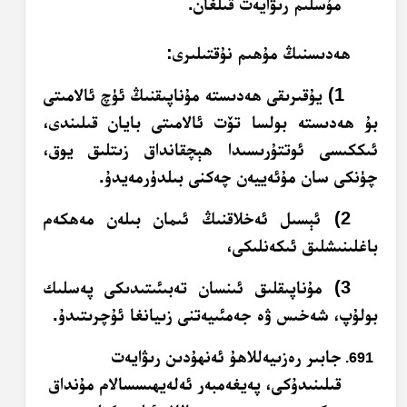
مۇسلىم رىۋايەت قىلغان.
ھەدىسنىڭ مۇھىم نۇقتىلىرى:
1) يۇقىرىقى ھەدىستە مۇناپىقنىڭ ئۈچ ئالامىتى
بۇ ھەدىستە بولسا تۆت ئالامىتى بايان قىلىندى،
ئىككىسى ئوتتۇرىسىدا ھېچقانداق زىتلىق يوق،
چۈنكى سان مۇئەييەن چەكنى بىلدۈرمەيدۇ.
2) ئېسىل ئەخلاقنىڭ ئىمان بىلەن مەھكەم
باغلىنىشلىق ئىكەنلىكى،
3) مۇناپىقلىق ئىنسان تەبىئىتىدىكى پەسلىك
بولۇپ، شەخىس ۋە جەمئىيەتنى زىيانغا ئۇچرىتىدۇ.
جابىر رەزىيەللاھۇ ئەنھۇدىن رىۋايەت
قىلىنىدۇكى، پەيغەمبەر ئەلەيھىسسالام مۇنداق