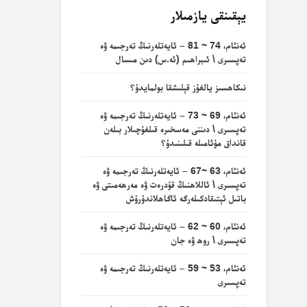
يېقىنقى يازمىلار
ئەنئام، 74 ~ 81 – ئايەتلەرنىڭ تەرجىمە ۋە
تەپسىرى \ ئىبراھىم (ئە.س) دىن مىسال
نىكاھسىز يالغۇز قېلىشقا بولمايدۇ؟
ئەنئام، 69 ~ 73 – ئايەتلەرنىڭ تەرجىمە ۋە
تەپسىرى \ دىننى مەسخىرە قىلغۇچىلار بىلەن
قانداق مۇئامىلە قىلىنىدۇ؟
ئەنئام، 63 ~67 – ئايەتلەرنىڭ تەرجىمە ۋە
تەپسىرى \ ئاللاھنىڭ قۇدرەت ۋە مەرھەمىتى ۋە
باتىل ئېتىقادكىلەرگە ئاگاھلاندۇرۇش
ئەنئام، 60 ~ 62 – ئايەتلەرنىڭ تەرجىمە ۋە
تەپسىرى \ روھ ۋە جان
ئەنئام، 53 ~ 59 – ئايەتلەرنىڭ تەرجىمە ۋە
تەپسىرى