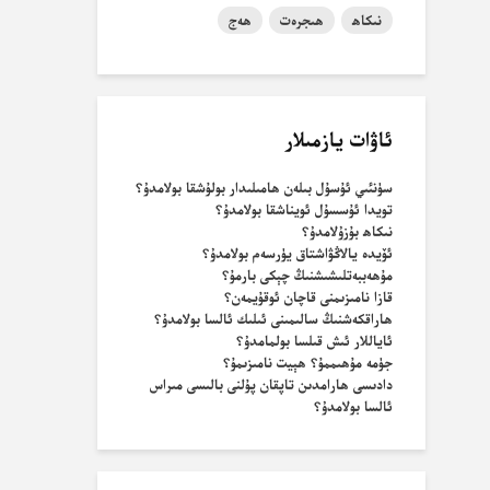
نىكاھ
ھىجرەت
ھەج
ئاۋات يازمىلار
سۈنئىي ئۇسۇل بىلەن ھامىلىدار بولۇشقا بولامدۇ؟
تويدا ئۇسسۇل ئويناشقا بولامدۇ؟
نىكاھ بۇزۇلامدۇ؟
ئۆيدە يالاڭۋاشتاق يۈرسەم بولامدۇ؟
مۇھەببەتلىشىشنىڭ چېكى بارمۇ؟
قازا نامىزىمنى قاچان ئوقۇيمەن؟
ھاراقكەشنىڭ سالىمىنى ئىلىك ئالسا بولامدۇ؟
ئاياللار ئىش قىلسا بولمامدۇ؟
جۈمە مۇھىممۇ؟ ھېيت نامىزىمۇ؟
دادىسى ھارامدىن تاپقان پۇلنى بالىسى مىراس
ئالسا بولامدۇ؟