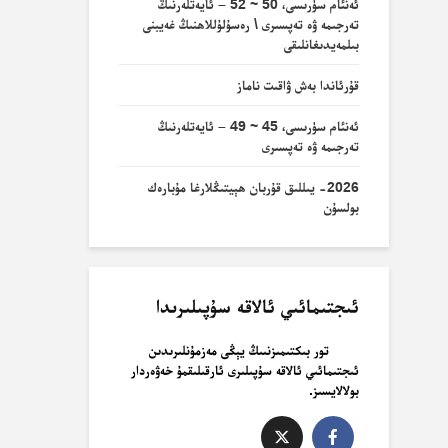
ئەنئام سۈرىسى، 50 ~ 52 – ئايەتلەرنىڭ
تەرجىمە ۋە تەپسىرى \ رەسۇلۇللاھنىڭ غەيبنى
بىلمەيدىغانلىقى
قۇرئاندا بەش ۋاقىت ناماز
ئەنئام سۈرىسى، 45 ~ 49 – ئايەتلەرنىڭ
تەرجىمە ۋە تەپسىرى
2026- يىللىق قۇربان ھېيتىڭلارغا مۇبارەك
بولسۇن
ئىجتىمائىي ئالاقە سۇپىلىرىدا
تور بىكتىمىزنىىڭ يېڭى مەزمۇنلىرىدىن
ئىجتىمائىي ئالاقە سۇپىلىرى ئارقىلىقمۇ خەۋەردار
بولالايسىز.