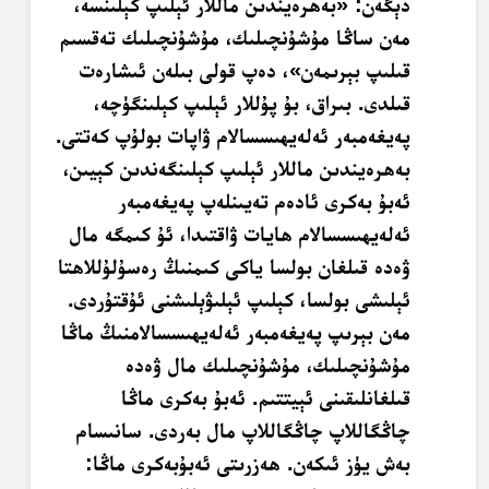
دېگەن: «بەھرەيندىن ماللار ئېلىپ كېلىنسە،
مەن ساڭا مۇشۇنچىلىك، مۇشۇنچىلىك تەقسىم
قىلىپ بېرىمەن»، دەپ قولى بىلەن ئىشارەت
قىلدى. بىراق، بۇ پۇللار ئېلىپ كېلىنگۈچە،
پەيغەمبەر ئەلەيھىسسالام ۋاپات بولۇپ كەتتى.
بەھرەيندىن ماللار ئېلىپ كېلىنگەندىن كېيىن،
ئەبۇ بەكرى ئادەم تەيىنلەپ پەيغەمبەر
ئەلەيھىسسالام ھايات ۋاقتىدا، ئۇ كىمگە مال
ۋەدە قىلغان بولسا ياكى كىمنىڭ رەسۇلۇللاھتا
ئېلىشى بولسا، كېلىپ ئېلىۋېلىشنى ئۇقتۇردى.
مەن بېرىپ پەيغەمبەر ئەلەيھىسسالامنىڭ ماڭا
مۇشۇنچىلىك، مۇشۇنچىلىك مال ۋەدە
قىلغانلىقىنى ئېيتتىم. ئەبۇ بەكرى ماڭا
چاڭگاللاپ چاڭگاللاپ مال بەردى. سانىسام
بەش يۈز ئىكەن. ھەزرىتى ئەبۇبەكرى ماڭا: