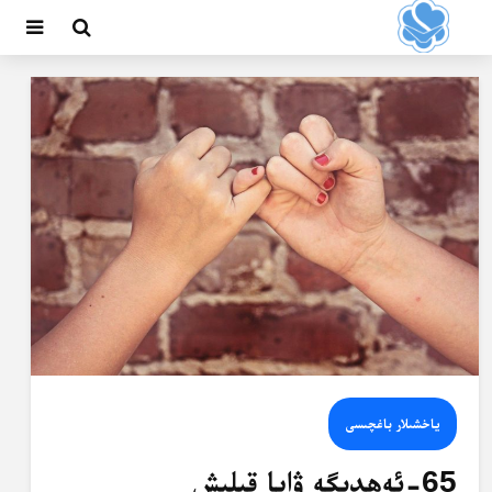
ياخشىلار باغچىسى
65-ئەھدىگە ۋاپا قىلىش