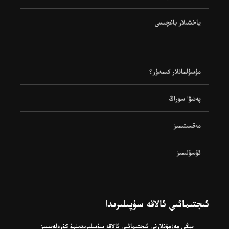
ياخشىلار باغچىسى
مۇسۇلمانلار كىمدۇر؟
پەتىۋا سوراڭ
مەقسىتىمىز
ئۇسۇلىمىز
ئىجتىمائىي ئالاقە سۇپىلىرىدا
يېڭى مەزمۇنلارنى ئىجتىمائىي ئالاقە سۇپىلىرىدىنمۇ كۆرەلەيسىز