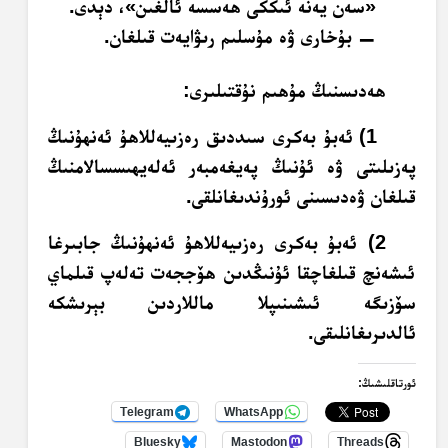
«سەن يەنە ئىككى ھەسسە ئالغىن»، دېدى.
— بۇخارى ۋە مۇسلىم رىۋايەت قىلغان.
ھەدىسنىڭ مۇھىم نۇقتىلىرى:
1) ئەبۇ بەكرى سىددىق رەزىيەللاھۇ ئەنھۇنىڭ
پەزىلىتى ۋە ئۇنىڭ پەيغەمبەر ئەلەيھىسسالامنىڭ
قىلغان ۋەدىسىنى ئورۇندىغانلقى.
2) ئەبۇ بەكرى رەزىيەللاھۇ ئەنھۇنىڭ جابىرغا
ئىشەنچ قىلغاچقا ئۇنىڭدىن ھۆججەت تەلەپ قىلماي
سۆزىگە ئىشىنىپلا ماللاردىن بېرىشكە
ئالدىرىغانلىقى.
ئورتاقلىشىڭ:
Telegram
WhatsApp
Bluesky
Mastodon
Threads