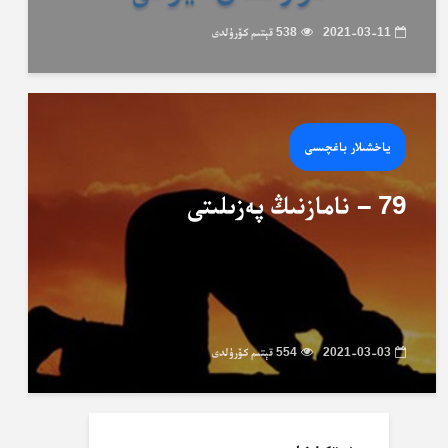
2021-03-11
538 قېتىم كۆرۈلدى
ياخشىلار باغچىسى
79 – نامازنىڭ پەزىلىتى
2021-03-03
554 قېتىم كۆرۈلدى