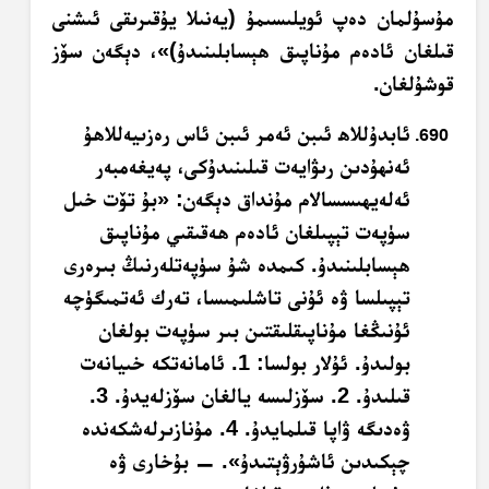
مۇسۇلمان دەپ ئويلىسىمۇ (يەنىلا يۇقىرىقى ئىشنى
قىلغان ئادەم مۇناپىق ھېسابلىنىدۇ)»، دېگەن سۆز
قوشۇلغان.
ئابدۇللاھ ئىبن ئەمر ئىبن ئاس رەزىيەللاھۇ
ئەنھۇدىن رىۋايەت قىلىنىدۇكى، پەيغەمبەر
ئەلەيھىسسالام مۇنداق دېگەن: «بۇ تۆت خىل
سۈپەت تېپىلغان ئادەم ھەقىقىي مۇناپىق
ھېسابلىنىدۇ. كىمدە شۇ سۈپەتلەرنىڭ بىرەرى
تېپىلسا ۋە ئۇنى تاشلىمىسا، تەرك ئەتمىگۈچە
ئۇنىڭغا مۇناپىقلىقتىن بىر سۈپەت بولغان
بولىدۇ. ئۇلار بولسا: 1. ئامانەتكە خىيانەت
قىلىدۇ. 2. سۆزلىسە يالغان سۆزلەيدۇ. 3.
ۋەدىگە ۋاپا قىلمايدۇ. 4. مۇنازىرلەشكەندە
چېكىدىن ئاشۇرۋېتىدۇ». — بۇخارى ۋە