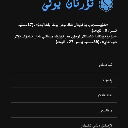
«شۈبھىسىزكى، بۇ قۇرئان ئەڭ توغرا يولغا باشلايدۇ»-(17-سۈرە
ئىسرا، 9- ئايەت).
«بىز بۇ قۇرئاندا ئىنسانلار ئۈچۈن ھەر تۈرلۈك مىسالنى بايان قىلدۇق. ئۇلار
ئويلانغاي»-(39-سۈرە زۇمەر، 27- ئايەت).
ئىبادەتلەر
پەتىۋالار
تەتقىقاتلار
ماقالىلەر
لازىملىق دىنىي ئىلىملەر