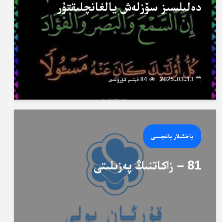
دەلىلسىز سۆزلەش يالغانچلىقتۇر
2025-03-13
84 قېتىم كۆرۈلدى
ياخشىلار باغچىسى
81 – زاكاتنىڭ پەزىلىتى