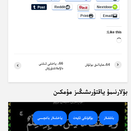
Reddit
Nextdoor
Print
Email
Like this:
Loading…
66- ياخشى ئىشنى
64-ھايالىق بولۇش
داۋاملاشتۇرۇش
بۇلارنىمۇ ياقتۇرىشىڭىز مۇمكىن
باشقىلار
بۈگۈنكى ئايەت
ياخشىلار باغچىسى