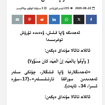
2020-08-22
215 قېتىم كۆرۈلدى
3 مىنۇتتا ئوقۇپ بولالايسىز
ئەھدىگە ۋاپا قىلىش، ۋەدىدە تۇرۇش
توغرىسىدا
ئاللاھ تائالا مۇنداق دېگەن:
﴿ وَأَوْفُواْ بِالْعَهْدِ إِنَّ الْعَهْدَ كَانَ مَسْؤُولاً﴾
«ئەھدىڭلارغا ۋاپا قىلىڭلار، چۈنكى سىلەر
ئەھدىدىن سوراققا تارتىلىسىلەر‏»-(17-سۈرە
ئىسرا، 34- ئايەت).
ئاللاھ تائالا مۇنداق دېگەن: