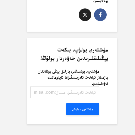
بولالايسىز.
مۇشتەرى بولۇپ، بىكەت
يېڭىلىقلىرىدىن خەۋەردار بولۇڭ!
مۇشتەرى بولسىڭىز، بارلىق يېڭى يوللانغان
يازمىلار ئېلخەت ئادرېسىڭىزغا ئاپتوماتىك
ئەۋەتىلىدۇ.
ئېلخەت
ئادرېسىڭىز.
مىسال:
misal@misal.com
مۇشتەرى بولۇش