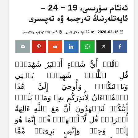
ئەنئام سۈرىسى، 19 ~ 24 –
ئايەتلەرنىڭ تەرجىمە ۋە تەپسىرى
2026-02-16
22 قېتىم كۆرۈلدى
5 مىنۇتتا ئوقۇپ بولالايسىز
﴿قُلۡ أَيُّ شَيۡءٍ أَكۡبَرُ شَهَٰدَةٗۖ
قُلِ ٱللَّهُۖ شَهِيدُۢ بَيۡنِي
وَبَيۡنَكُمۡۚ وَأُوحِيَ إِلَيَّ هَٰذَا
ٱلۡقُرۡءَانُ لِأُنذِرَكُم بِهِۦ وَمَنۢ بَلَغَۚ
أَئِنَّكُمۡ لَتَشۡهَدُونَ أَنَّ مَعَ ٱللَّهِ ءَالِهَةً
أُخۡرَىٰۚ قُل لَّآ أَشۡهَدُۚ قُلۡ إِنَّمَا هُوَ
إِلَٰهٞ وَٰحِدٞ وَإِنَّنِي بَرِيٓءٞ مِّمَّا