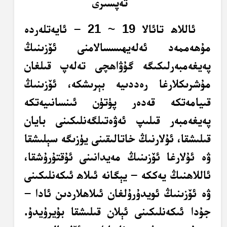
تەپسىرى
ئاللاھ تائالا 19 ~ 21 – ئايەتلەردە
مۇھەممەد ئەلەيھىسسالامنى ئۆزىنىڭ
پەيغەمبەرلىكىگە گۇۋاھچى تەلەپ قىلغان
مۇشرىكلارغا رەددىيە بېرىشكە، ئۆزىنىڭ
قىيامەتكە قەدەر پۈتۈن ئىنسانىيەتكە
پەيغەمبەر قىلىپ ئەۋەتىلگەنلىكىنى بايان
قىلىشقا، ئۇلارنىڭ خاتالىقىنى يۈزىگە سېلىشقا
ۋە ئۇلارغا ئۆزىنىڭ مەيدانىنى ئۇقتۇرۇشقا،
ئاللاھنىڭ يەككە – يېگانە ئىلاھ ئىكەنلىكىنى
ۋە ئۆزىنىڭ ئويدۇرۇلغان ئىلاھلاردىن ئادا –
جۇدا ئىكەنلىكىنى ئېلان قىلىشقا بۇيرۇيدۇ.