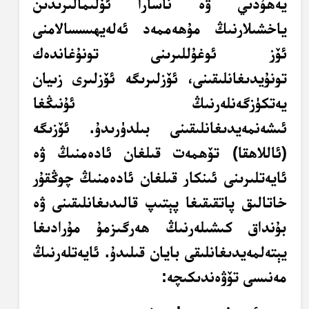
يەھۇدىي ۋە ناسارا ئۆلىمالىرىدىن
ياخشىلارنىڭ مۇھەممەد ئەلەيھىسسالامنى
ئۆز ئوغۇللىرىنى تونۇغاندەك
تونۇيدىغانلىقىنى، ئۆزلىرىگە ئۆزلىرى زىيان
يەتكۈزگەنلەرنىڭ ئۇنىڭغا
ئىشەنمەيدىغانلىقىنى بىلدۈرىدۇ. ئۆزىگە
(ئاللاھقا) تۆھمەت قىلغان ئادەمنىڭ ۋە
ئايەتلىرىنى ئىنكار قىلغان ئادەمنىڭ چوڭقۇر
خاتالىق پاتقىقىغا پېتىپ قالىدىغانلىقىنى ۋە
بۇنداق كىشىلەرنىڭ ھەرگىزمۇ مۇرادىغا
يېتەلمەيدىغانلىقى بايان قىلىدۇ. ئايەتلەرنىڭ
مەنىسى تۆۋەندىكىچە: