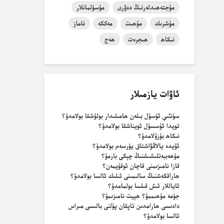
مۇجتەھىدلەرنىڭ دەۋرى
مۇسۇلمانلار
مۇشرىك
مۇھىت
مەككە
ناماز
نىكاھ
ھىجرەت
ھەج
ئاۋات يازمىلار
سۈنئىي ئۇسۇل بىلەن ھامىلىدار بولۇشقا بولامدۇ؟
تويدا ئۇسسۇل ئويناشقا بولامدۇ؟
نىكاھ بۇزۇلامدۇ؟
ئۆيدە يالاڭۋاشتاق يۈرسەم بولامدۇ؟
مۇھەببەتلىشىشنىڭ چېكى بارمۇ؟
قازا نامىزىمنى قاچان ئوقۇيمەن؟
ھاراقكەشنىڭ سالىمىنى ئىلىك ئالسا بولامدۇ؟
ئاياللار ئىش قىلسا بولمامدۇ؟
جۈمە مۇھىممۇ؟ ھېيت نامىزىمۇ؟
دادىسى ھارامدىن تاپقان پۇلنى بالىسى مىراس
ئالسا بولامدۇ؟