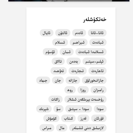
خەتكۈشلەر
ئاتا-ئانا
ئادەم
ئالتۇن
ئايال
ئىبادەت
ئىبراھىم
ئىسلام
ئىسلامدا ئىبادەت
ئىمان
ئۆسۈم
ئېلىم-سېتىم
بەدەن
تالاق
تاھارەت
تىجارەت
تەۋھىد
جازانىخورلۇق
جازانە
جان
جىھاد
رامىزان
روزا
روھ
رۇخسەت بېرىلگەن ئىشلار
زاكات
سودا
سودا - سېتىق
سۇ
شېرىك
قۇرئان
قەرز
كىتاب
كۈمۈش
لازىملىق دىنى ئىلىملەر
مال
مىراس