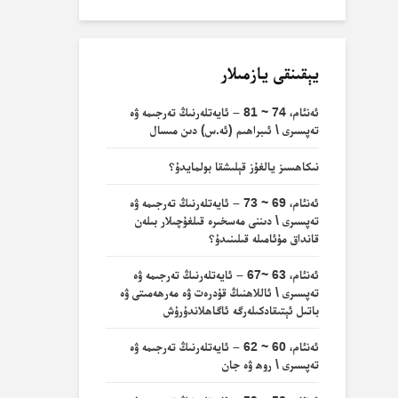
يېقىنقى يازمىلار
ئەنئام، 74 ~ 81 – ئايەتلەرنىڭ تەرجىمە ۋە
تەپسىرى \ ئىبراھىم (ئە.س) دىن مىسال
نىكاھسىز يالغۇز قېلىشقا بولمايدۇ؟
ئەنئام، 69 ~ 73 – ئايەتلەرنىڭ تەرجىمە ۋە
تەپسىرى \ دىننى مەسخىرە قىلغۇچىلار بىلەن
قانداق مۇئامىلە قىلىنىدۇ؟
ئەنئام، 63 ~67 – ئايەتلەرنىڭ تەرجىمە ۋە
تەپسىرى \ ئاللاھنىڭ قۇدرەت ۋە مەرھەمىتى ۋە
باتىل ئېتىقادكىلەرگە ئاگاھلاندۇرۇش
ئەنئام، 60 ~ 62 – ئايەتلەرنىڭ تەرجىمە ۋە
تەپسىرى \ روھ ۋە جان