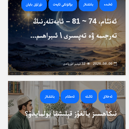
ئەقىدە
باشقىلار
بۈگۈنكى ئايەت
نۇرلۇق بايان
ئەنئام، 74 ~ 81 – ئايەتلەرنىڭ
تەرجىمە ۋە تەپسىرى \ ئىبراھىم...
2026-08-06
32 قېتىم كۆرۈلدى
ئەخلاق
ئائىلە
ئەھكام
باشقىلار
نىكاھسىز يالغۇز قېلىشقا بولمايدۇ؟