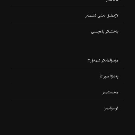
لازىملىق دىنىي ئىلىملەر
ياخشىلار باغچىسى
مۇسۇلمانلار كىمدۇر؟
پەتىۋا سوراڭ
مەقسىتىمىز
ئۇسۇلىمىز