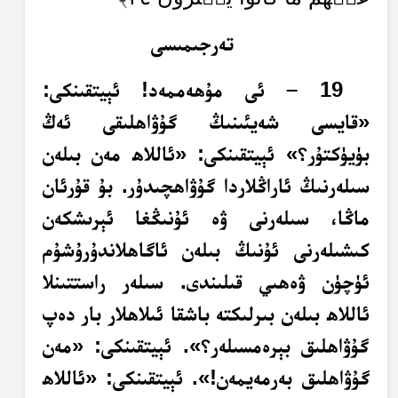
تەرجىمىسى
19 – ئى مۇھەممەد! ئېيتقىنكى:
«قايسى شەيئىنىڭ گۇۋاھلىقى ئەڭ
بۈيۈكتۇر؟» ئېيتقىنكى: «ئاللاھ مەن بىلەن
سىلەرنىڭ ئاراڭلاردا گۇۋاھچىدۇر. بۇ قۇرئان
ماڭا، سىلەرنى ۋە ئۇنىڭغا ئېرىشكەن
كىشىلەرنى ئۇنىڭ بىلەن ئاگاھلاندۇرۇشۇم
ئۈچۈن ۋەھىي قىلىندى. سىلەر راستتىنلا
ئاللاھ بىلەن بىرلىكتە باشقا ئىلاھلار بار دەپ
گۇۋاھلىق بېرەمسىلەر؟». ئېيتقىنكى: «مەن
گۇۋاھلىق بەرمەيمەن!». ئېيتقىنكى: «ئاللاھ