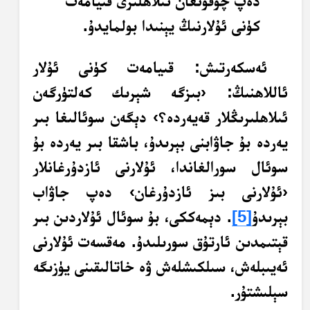
دەپ چوقۇنغان ئىلاھلىرى قىيامەت
كۈنى ئۇلارنىڭ يېنىدا بولمايدۇ.
ئەسكەرتىش: قىيامەت كۈنى ئۇلار
ئاللاھنىڭ: ‹بىزگە شېرىك كەلتۈرگەن
ئىلاھلىرىڭلار قەيەردە؟› دېگەن سوئالىغا بىر
يەردە بۇ جاۋابنى بېرىدۇ، باشقا بىر يەردە بۇ
سوئال سورالغاندا، ئۇلارنى ئازدۇرغانلار
‹ئۇلارنى بىز ئازدۇرغان› دەپ جاۋاب
بېرىدۇ
[5]
. دېمەككى، بۇ سوئال ئۇلاردىن بىر
قېتىمدىن ئارتۇق سورىلىدۇ. مەقسەت ئۇلارنى
ئەيىبلەش، سىلكىشلەش ۋە خاتالىقىنى يۈزىگە
سېلىشتۇر.