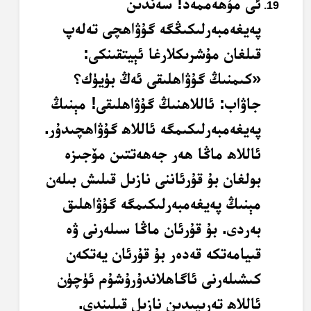
ئى مۇھەممەد! سەندىن
پەيغەمبەرلىكىڭگە گۇۋاھچى تەلەپ
قىلغان مۇشرىكلارغا ئېيتقىنكى:
«كىمنىڭ گۇۋاھلىقى ئەڭ بۈيۈك؟
جاۋاب: ئاللاھنىڭ گۇۋاھلىقى! مېنىڭ
پەيغەمبەرلىكىمگە ئاللاھ گۇۋاھچىدۇر.
ئاللاھ ماڭا ھەر جەھەتتىن مۆجىزە
بولغان بۇ قۇرئاننى نازىل قىلىش بىلەن
مېنىڭ پەيغەمبەرلىكىمگە گۇۋاھلىق
بەردى. بۇ قۇرئان ماڭا سىلەرنى ۋە
قىيامەتكە قەدەر بۇ قۇرئان يەتكەن
كىشىلەرنى ئاگاھلاندۇرۇشۇم ئۈچۈن
ئاللاھ تەرىپىدىن نازىل قىلىندى.