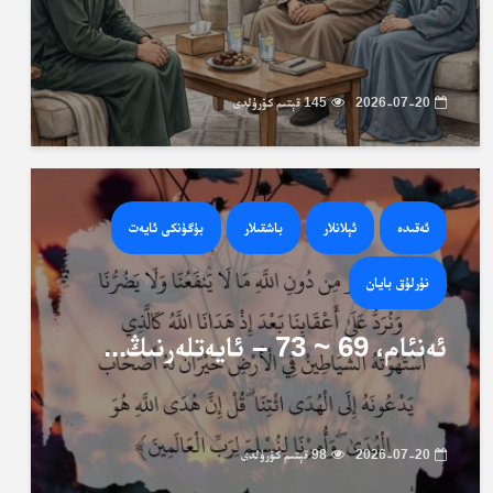
2026-07-20
145 قېتىم كۆرۈلدى
ئەقىدە
ئېلانلار
باشقىلار
بۈگۈنكى ئايەت
نۇرلۇق بايان
ئەنئام، 69 ~ 73 – ئايەتلەرنىڭ...
2026-07-20
98 قېتىم كۆرۈلدى