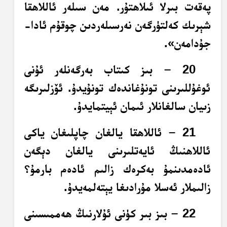
پەقەت بىرلا ئىلاھتۇر. مەن سىلەر ئاللاھقا
شېرىك كەلتۈرگەن نەرسىلەردىن چوقۇم ئادا-
جۇدامەن».
20 – بىز كىتاب بەرگەنلەر ئۇنى
ئوغۇللىرىنى تونۇغاندەك تونۇيدۇ. ئۆزلىرىگە
زىيان سالغانلار ئىمان ئېيتمايدۇ.
21 – ئاللاھقا يالغان چاپلىغان ياكى
ئاللاھنىڭ ئايەتلىرىنى يالغان دېگەن
ئادەمدىنمۇ بەكرەك زالىم ئادەم بارمۇ؟
زالىملار ئەسلا مۇرادىغا يېتەلمەيدۇ.
22 – بىز بىر كۈنى ئۇلارنىڭ ھەممىسىنى