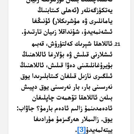
يەتكۈزگەنلەر (ئەھلى كىتابنىڭ
يامانلىرى ۋە مۇشرىكلار) ئۇنىڭغا
ئىشەنمەيدۇ، شۇنداقلا زىيان تارتىدۇ.
ئاللاھقا شېرىك كەلتۈرۈش، قەبىھ
ئىشلارنى قىلىش ۋە بۇلارغا ئاللاھنىڭ
بۇيرۇغانلىقىنى دەۋا قىلىش، ئاللاھنىڭ
ئىلگىرى نازىل قىلغان كىتابلىرىدا يوق
نەرسىنى بار، بار نەرسىنى يوق دېيىش
بىلەن ئاللاھقا تۆھمەت چاپلىغان
ئادەمدىنمۇ زالىم ئادەم بارمۇ؟ جاۋاب:
يوق. زالىملار ھەرگىزمۇ مۇرادىغا
يېتەلمەيدۇ
[3]
.