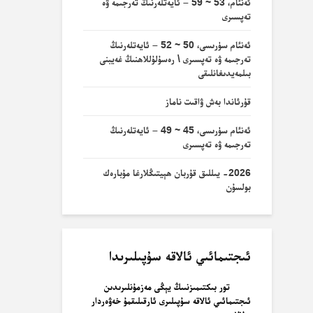
ئەنئام، 53 ~ 59 – ئايەتلەرنىڭ تەرجىمە ۋە
تەپسىرى
ئەنئام سۈرىسى، 50 ~ 52 – ئايەتلەرنىڭ
تەرجىمە ۋە تەپسىرى \ رەسۇلۇللاھنىڭ غەيبنى
بىلمەيدىغانلىقى
قۇرئاندا بەش ۋاقىت ناماز
ئەنئام سۈرىسى، 45 ~ 49 – ئايەتلەرنىڭ
تەرجىمە ۋە تەپسىرى
2026- يىللىق قۇربان ھېيتىڭلارغا مۇبارەك
بولسۇن
ئىجتىمائىي ئالاقە سۇپىلىرىدا
تور بىكتىمىزنىىڭ يېڭى مەزمۇنلىرىدىن
ئىجتىمائىي ئالاقە سۇپىلىرى ئارقىلىقمۇ خەۋەردار