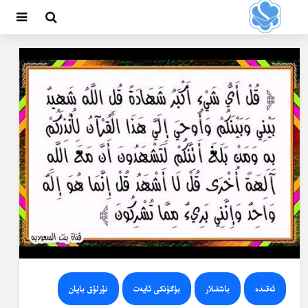
ئەقىدە
باشقىلار
بۈگۈنكى ئايەت
نۇرلۇق بايان