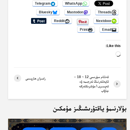
Telegram
WhatsApp
Bluesky
Mastodon
Threads
Reddit
Nextdoor
Print
Email
Like this:
Loading…
ئەنئام سۈرىسى 12 ~ 18 –
رامىزان ھارپىسى
ئايەتلەرنىڭ تەرجىمە ۋە
تەپسىرى \ مۇشرىكلەرگە
جاۋاب
بۇلارنىمۇ ياقتۇرىشىڭىز مۇمكىن