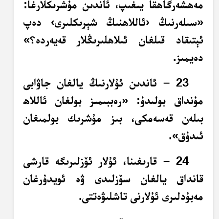
مەھشەرگاھقا يىغىپ، ئاندىن مۇشرىكلارغا:
«سىلەرنىڭ ‹ئاللاھنىڭ شېرىكلىرى› دەپ
ئېتىقاد قىلغان ئىلاھلىرىڭلار قەيەردە؟»
دەيمىز.
23 – ئاندىن ئۇلارنىڭ يالغان جاۋابى
مۇنداق بولىدۇ: «رەببىمىز بولغان ئاللاھ
بىلەن قەسەمكى، بىز مۇشرىك بولمىغان
ئىدۇق».
24 – قارىغىنا، ئۇلار ئۆزلىرىگە قارشى
قانداق يالغان سۆزلىدى ۋە ئويدۇرغان
مەبۇدلىرى ئۇلارنى تاشلىۋەتتى.