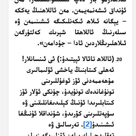
ئۇنداق ئىشەنمەيمەن. مەن ئاللاھنىڭ يەككە
– يېگانە ئىلاھ ئىكەنلىكىگە ئىشىنىمەن ۋە
سىلەرنىڭ ئاللاھقا شېرىك كەلتۈرگەن
ئىلاھلىرىڭلاردىن ئادا – جۇدامەن».
(ئاللاھ تائالا ئېيتىدۇ:) ئى ئىنسانلار!
ئەھلى كىتابنىڭ ياخشى ئۆلىمالىرى
مۇھەممەدنى ئۆز ئوغۇللىرىنى
تونۇغاندەك تونۇيدۇ، چۈنكى ئۇلار ئۆز
كىتابلىرىدا ئۇنىڭ كېلىدىغانلىقىنى ۋە
سۈپەتلىرىنى كۆرىدۇ، شۇنداقلا ئۇنىڭغا
ئىشىنىدۇ
[2]
. تەرسالىق ۋە
تەقلىدچىلىك بىلەن ئۆزلىرىگە زىيان