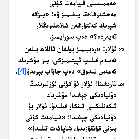
ھەممىسىنى قىيامەت كۈنى
مەھشەرگاھقا يىغىمىز ۋە: «بىزگە
شېرىك كەلتۈرگەن ئىلاھلىرىڭلار
قەيەردە؟» دەپ سورايمىز،
ئۇلار: «رەببىمىز بولغان ئاللاھ بىلەن
قەسەم قىلىپ ئېيتىمىزكى، بىز مۇشرىك
ئەمەس ئىدۇق» دەپ جاۋاب بېرىدۇ
[4]
.
قارىغىنا! ئۇلار ئۇ كۈنى ئۆزلىرىنىڭ
دۇنيادىكى چېغىدا مۇشرىك
ئىكەنلىكىنى ئىنكار قىلىدۇ. ئۇلار بۇ
دۇنيادىكى چېغىدا: «قىيامەت كۈنى
بىزنى قۇتقۇزىدۇ، شاپائەت قىلىدۇ»