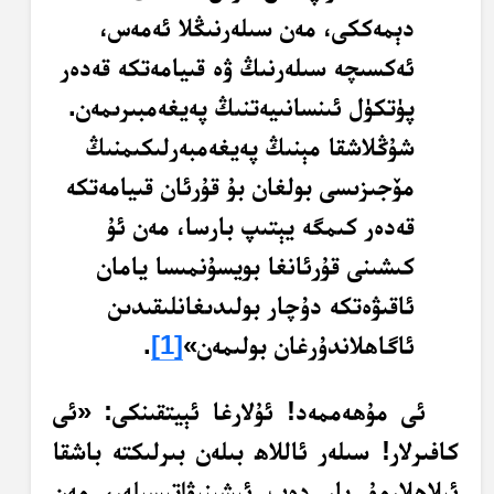
دېمەككى، مەن سىلەرنىڭلا ئەمەس،
ئەكسىچە سىلەرنىڭ ۋە قىيامەتكە قەدەر
پۈتكۈل ئىنسانىيەتنىڭ پەيغەمبىرىمەن.
شۇڭلاشقا مېنىڭ پەيغەمبەرلىكىمنىڭ
مۆجىزىسى بولغان بۇ قۇرئان قىيامەتكە
قەدەر كىمگە يېتىپ بارسا، مەن ئۇ
كىشىنى قۇرئانغا بويسۇنمىسا يامان
ئاقىۋەتكە دۇچار بولىدىغانلىقىدىن
ئاگاھلاندۇرغان بولىمەن»
[1]
.
ئى مۇھەممەد! ئۇلارغا ئېيتقىنكى: «ئى
كافىرلار! سىلەر ئاللاھ بىلەن بىرلىكتە باشقا
ئىلاھلارمۇ بار دەپ ئىشىنىۋاتىسىلەر، مەن