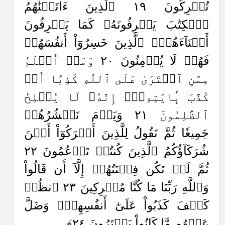
تُشۡرِكُونَ ١٩ ٱلَّذِينَ ءَاتَيۡنَٰهُمُ
ٱلۡكِتَٰبَ يَعۡرِفُونَهُۥ كَمَا يَعۡرِفُونَ
أَبۡنَآءَهُمُۘ ٱلَّذِينَ خَسِرُوٓاْ أَنفُسَهُمۡ
فَهُمۡ لَا يُؤۡمِنُونَ ٢٠ وَمَنۡ أَظۡلَمُ
مِمَّنِ ٱفۡتَرَىٰ عَلَى ٱللَّهِ كَذِبًا أَوۡ
كَذَّبَ بِ‍َٔايَٰتِهِۦٓۚ إِنَّهُۥ لَا يُفۡلِحُ
ٱلظَّٰلِمُونَ ٢١ وَيَوۡمَ نَحۡشُرُهُمۡ
جَمِيعٗا ثُمَّ نَقُولُ لِلَّذِينَ أَشۡرَكُوٓاْ أَيۡنَ
شُرَكَآؤُكُمُ ٱلَّذِينَ كُنتُمۡ تَزۡعُمُونَ ٢٢
ثُمَّ لَمۡ تَكُن فِتۡنَتُهُمۡ إِلَّآ أَن قَالُواْ
وَٱللَّهِ رَبِّنَا مَا كُنَّا مُشۡرِكِينَ ٢٣ ٱنظُرۡ
كَيۡفَ كَذَبُواْ عَلَىٰٓ أَنفُسِهِمۡۚ وَضَلَّ
عَنۡهُم مَّا كَانُواْ يَفۡتَرُونَ ٢٤﴾