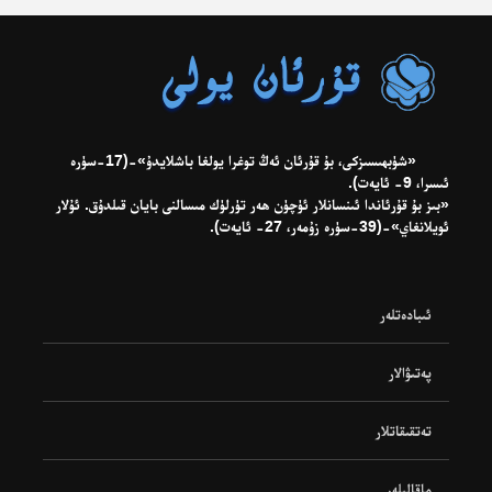
«شۈبھىسىزكى، بۇ قۇرئان ئەڭ توغرا يولغا باشلايدۇ»-(17-سۈرە
ئىسرا، 9- ئايەت).
«بىز بۇ قۇرئاندا ئىنسانلار ئۈچۈن ھەر تۈرلۈك مىسالنى بايان قىلدۇق. ئۇلار
ئويلانغاي»-(39-سۈرە زۇمەر، 27- ئايەت).
ئىبادەتلەر
پەتىۋالار
تەتقىقاتلار
ماقالىلەر