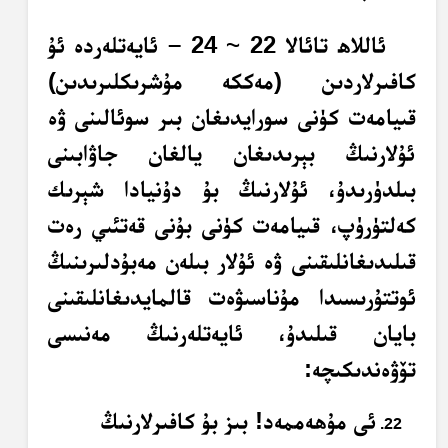
ئاللاھ تائالا 22 ~ 24 – ئايەتلەردە ئۇ
كافىرلاردىن (مەككە مۇشرىكلىرىدىن)
قىيامەت كۈنى سورايدىغان بىر سوئالىنى ۋە
ئۇلارنىڭ بېرىدىغان يالغان جاۋابىنى
بىلدۈرىدۇ، ئۇلارنىڭ بۇ دۇنيادا شېرىك
كەلتۈرۈپ، قىيامەت كۈنى بۇنى قەتئىي رەت
قىلىدىغانلىقىنى ۋە ئۇلار بىلەن مەبۇدلىرىنىڭ
ئوتتۇرىسىدا مۇناسىۋەت قالمايدىغانلىقىنى
بايان قىلىدۇ، ئايەتلەرنىڭ مەنىسى
تۆۋەندىكىچە:
ئى مۇھەممەد! بىز بۇ كافىرلارنىڭ