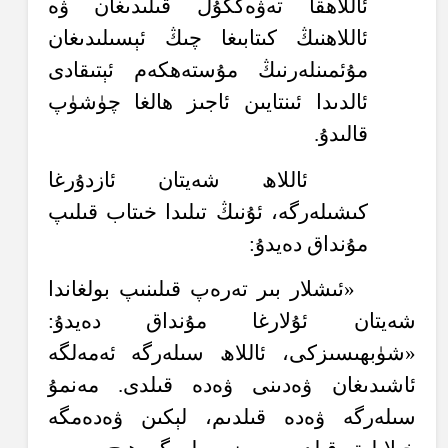
ئاللاھقا تەۋەككۇل قىلىدىغان ۋە
ئاللاھنىڭ كىتابىغا چىڭ ئېسىلىدىغان
مۇئمىنلەرنىڭ مۇستەھكەم ئېتىقادى
ئالدىدا ئىنتايىن ئاجىز ھالغا چۈشۈپ
قالىدۇ.
ئاللاھ شەيتان ئازدۇرغا
كىشىلەرگە، ئۇنىڭ تىلىدا خىتاب قىلىپ
مۇنداق دەيدۇ:
«ئىشلار بىر تەرەپ قىلىنىپ بولغاندا
شەيتان ئۇلارغا مۇنداق دەيدۇ:
«شۈبھىسىزكى، ئاللاھ سىلەرگە ئەمەلگە
ئاشىدىغان ۋەدىنى ۋەدە قىلدى. مەنمۇ
سىلەرگە ۋەدە قىلدىم، لېكىن ۋەدەمگە