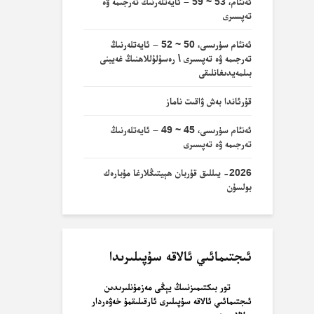
ئەنئام، 53 ~ 59 – ئايەتلەرنىڭ تەرجىمە ۋە
تەپسىرى
ئەنئام سۈرىسى، 50 ~ 52 – ئايەتلەرنىڭ
تەرجىمە ۋە تەپسىرى \ رەسۇلۇللاھنىڭ غەيبنى
بىلمەيدىغانلىقى
قۇرئاندا بەش ۋاقىت ناماز
ئەنئام سۈرىسى، 45 ~ 49 – ئايەتلەرنىڭ
تەرجىمە ۋە تەپسىرى
2026- يىللىق قۇربان ھېيتىڭلارغا مۇبارەك
بولسۇن
ئىجتىمائىي ئالاقە سۇپىلىرىدا
تور بىكتىمىزنىىڭ يېڭى مەزمۇنلىرىدىن
ئىجتىمائىي ئالاقە سۇپىلىرى ئارقىلىقمۇ خەۋەردار