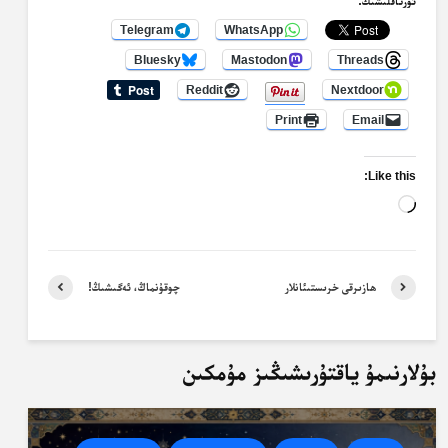
ئورتاقلىشىڭ:
Telegram
WhatsApp
Bluesky
Mastodon
Threads
Reddit
Nextdoor
Print
Email
Like this:
Loading…
ھازىرقى خرىستىئانلار
چوقۇنماڭ، ئەگىشىڭ!
بۇلارنىمۇ ياقتۇرىشىڭىز مۇمكىن