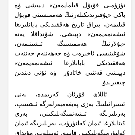
تۈزۈمنى قۇبۇل قىلمايمەن» دېيىشى ۋە
ياكى «يۇقىرىدىكىلەرنىڭ ھەممىسىنى قوبۇل
قىلىمەن، بىراق تارىخ ھەققىدىكى بايانلىرىغا
ئىشەنمەيمەن» دېيىشى، شۇنداقلا يەنە
«بۇلارنىڭ ھەممىسىگە ئىشىنىمەن،
شۇغىنىسى ئاخىرەت ۋە جەھەننەم-جەننەت
ھەققىدىكى بايانلارغا ئىشەنمەيمەن»
دېيىشى قەتئىي خاتادۇر
ۋە ئۇنى دىندىن
چىقىرىدۇ.
ئاللاھ قۇرئان كەرىمدە، بەنى
ئىسرائىلنىڭ بەزى پەيغەمبەرلەرگە ئىشىنىپ،
بەزىلىرىگە ئىشەنمىگەنلىكىنى، بەزى
كىتابلارغا ئىمان كەلتۈرۈپ، بەزىلىرىگە ئىمان
كەلتۈرمىگەنلىكىنى قاتتىق ئەيىبلەپ، مۇنداق