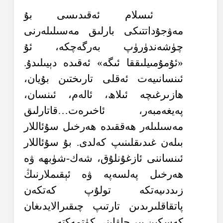
ئىسلام ئەقىدىسى بۇ
مەۋجۇداتتىكى بارلىق مەسىلىلەرنى
چۈشەندۈرۈپ بەرگەچكە، ئۇ
«ئۇمۇمىيلىققا ئىگە» ئەقىدە دېيىلىدۇ.
ئىنسانىيەت ئەقلى تارىختىن بۇيان،
ھازىرغىچە ئىلاھ، ئالەم، ئىنسان،
پەيغەمبەر، ئاخىرەت…قاتارلىق
مەسىلىلەر ھەققىدە ھەرخىل سۇئاللار
بىلەن غىدىقلىنىپ كەلدى. بۇ سۇئاللار
ئىنساننى ئازغۇنلۇق، شەك-شۈبھە ۋە
ھەرخىل پەلسەپە ۋە ئېقىملارنىڭ
زىددىيەتكە تولۇپ كەتكەن
پاتقاقلىرىدىن تارتىپ چىقىرالايدىغان
كەسكىن بىر جاۋابنى كۈتمەكتە.