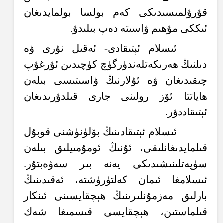
قۇرۇلمىسىدىكى كەم بولسا بولمايدىغان
ئىككى مۇھىم ۋاسىتە دەپ بىلىدۇ.
ئىسلام ئېتىقادى- ئەقىل نۇرى ۋە
دىلنىڭ ھەرىكەتلەندۈرگۈچ كۈچىدىن ئۇرغۇپ
چىقىدىغان ۋە ئۇلارنىڭ ۋاسىتىسى بىلەن
ھاياتتا ئۆز رولىنى جارى قىلدۇرىدىغان
ئېتىقاددۇر.
ئىسلام ئېتىقادىنىڭ بۆلۈنۈشنى قوبۇل
قىلمايدىغانلىقى، ئۇنىڭ ئومۇمىيلىق بىلەن
سۈپەتلىنىشىدىكى يەنە بىر سەۋەبتۇر.
ئىسلامغا ئىمان كەلتۈرۈشتە، ئەقىدىنىڭ
بارلىق مەزمۇنلىرىنىڭ ھېچقايسىنى ئىنكار
قىلماستىن، ھېچقايسى قىسمىغا شەك