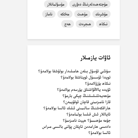
مۇجتەھىدلەرنىڭ دەۋرى
مۇسۇلمانلار
مۇشرىك
مۇھىت
مەككە
ناماز
نىكاھ
ھىجرەت
ھەج
ئاۋات يازمىلار
سۈنئىي ئۇسۇل بىلەن ھامىلىدار بولۇشقا بولامدۇ؟
تويدا ئۇسسۇل ئويناشقا بولامدۇ؟
نىكاھ بۇزۇلامدۇ؟
ئۆيدە يالاڭۋاشتاق يۈرسەم بولامدۇ؟
مۇھەببەتلىشىشنىڭ چېكى بارمۇ؟
قازا نامىزىمنى قاچان ئوقۇيمەن؟
ھاراقكەشنىڭ سالىمىنى ئىلىك ئالسا بولامدۇ؟
ئاياللار ئىش قىلسا بولمامدۇ؟
جۈمە مۇھىممۇ؟ ھېيت نامىزىمۇ؟
دادىسى ھارامدىن تاپقان پۇلنى بالىسى مىراس
ئالسا بولامدۇ؟