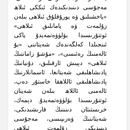
مەجۇسى دىنىدىكىدەك ئىككى ئىلاھ
«ياخشىلىق ۋە يورۇقلۇق ئىلاھى بىلەن
زۇلمەت ۋە يامانلىق ئىلاھى»
ئوتتۇرىسىدا بۆلۈۋەتمەيدۇ ياكى
ئىنجىلدا كەلگەندەك شەيتاننى «بۇ
ئالەمنىڭ رەئىسى»، «مۇشۇ زاماننىڭ
ئىلاھى» دېيىش ئارقىلىق، دۇنيانىڭ
پادىشاھلىقى شەيتانغا، ئاسمانلارنىڭ
پادىشاھلىقى ئاللاھقا خاستۇر دەپ،
ئالەمنى ئاللاھ بىلەن شەيتان
ئوتتۇرىسىدا بۆلۈۋەتمەيدۇ. دېمەك،
خرىستىئان دىنىنىڭ قارىشىدىكى،
شەيتاننىڭ ۋەزىپىسى، مەجۇسى
دىنىدىكى زۇلمەت ئىلاھى