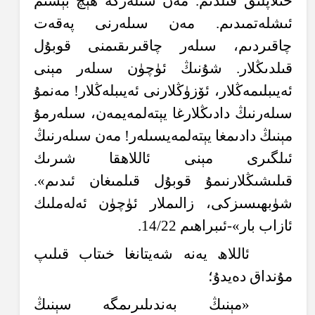
خىلاپلىق قىلدىم. مەن سىلەرگە ھېچ بېسىم
ئىشلەتمىدىم. مەن سىلەرنى پەقەت
چاقىردىم، سىلەر چاقىرىقىمنى قوبۇل
قىلدىڭلار. شۇنىڭ ئۈچۈن سىلەر مېنى
ئەيىبلىمەڭلار، ئۆزۈڭلارنى ئەيىبلەڭلار! مەنمۇ
سىلەرنىڭ دادىڭلارغا يېتەلمەيمەن، سىلەرمۇ
مېنىڭ دادىمغا يېتەلمەيسىلەر! مەن سىلەرنىڭ
ئىلگىرى مېنى ئاللاھقا شىرىك
قىلىشىڭلارنىمۇ قوبۇل قىلمىغان ئىدىم».
شۈبھىسىزكى، زالىملار ئۈچۈن ئەلەملىك
ئازاب بار»-ئىبراھىم 14/22.
ئاللاھ يەنە شەيتانغا خىتاب قىلىپ
مۇنداق دەيدۇ؛
«مېنىڭ بەندىلىرىمگە سېنىڭ