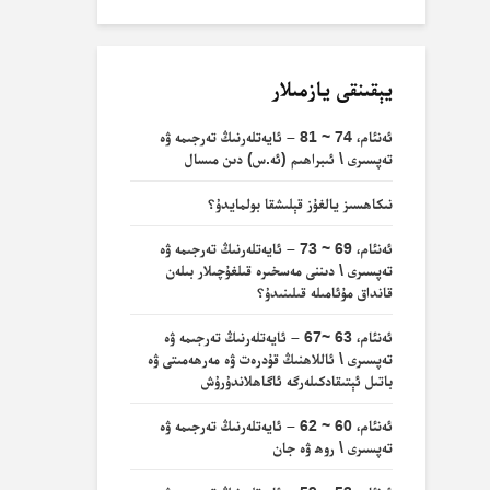
يېقىنقى يازمىلار
ئەنئام، 74 ~ 81 – ئايەتلەرنىڭ تەرجىمە ۋە
تەپسىرى \ ئىبراھىم (ئە.س) دىن مىسال
نىكاھسىز يالغۇز قېلىشقا بولمايدۇ؟
ئەنئام، 69 ~ 73 – ئايەتلەرنىڭ تەرجىمە ۋە
تەپسىرى \ دىننى مەسخىرە قىلغۇچىلار بىلەن
قانداق مۇئامىلە قىلىنىدۇ؟
ئەنئام، 63 ~67 – ئايەتلەرنىڭ تەرجىمە ۋە
تەپسىرى \ ئاللاھنىڭ قۇدرەت ۋە مەرھەمىتى ۋە
باتىل ئېتىقادكىلەرگە ئاگاھلاندۇرۇش
ئەنئام، 60 ~ 62 – ئايەتلەرنىڭ تەرجىمە ۋە
تەپسىرى \ روھ ۋە جان