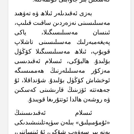
بەزى ئەقىدىلەر ئىلاھ ۋە تەۋھىد
مەسىلىسىنى نەزەردىن ساقىت قىلىپ،
ئىنسان مەسىلىسىگىلا، ياكى
پەيغەمبەرلىك مەسىلىسىنى تاشلاپ
قويۇپ، ئىلاھ مەسىلىسىگىلا كۆڭۈل
بۆلىدۇ. ھالبۇكى، ئىسلام ئەقىدىسى
مەزكۇر مەسىلىلەرنىڭ ھەممىسىگە
ئوخشاش كۆڭۈل بۆلىدۇ. شۇنداقلا، ئۇ
جەھەتتە ئۆزىنىڭ قارىشىنى كەسكىن
ۋە روشەن ھالدا ئوتتۇرىغا قويىدۇ.
ئىسلام ئەقىدىسىنىڭ
«ئۇمۇمىيلىق» بىلەن سۈپەتلىنىشىدىكى
يەنە بىر سەۋەب شۇكى، ئۇ ئىنساننى،