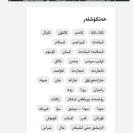
خەتكۈشلەر
ئاتا-ئانا
ئادەم
ئالتۇن
ئايال
ئىبادەت
ئىبراھىم
ئىسلام
ئىسلامدا ئىبادەت
ئىمان
ئۆسۈم
ئېلىم-سېتىم
بەدەن
تالاق
تاھارەت
تىجارەت
تەۋھىد
جازانىخورلۇق
جازانە
جان
جىھاد
رامىزان
روزا
روھ
رۇخسەت بېرىلگەن ئىشلار
زاكات
سودا
سودا - سېتىق
سۇ
شېرىك
قۇرئان
قەرز
كىتاب
كۈمۈش
لازىملىق دىنى ئىلىملەر
مال
مىراس