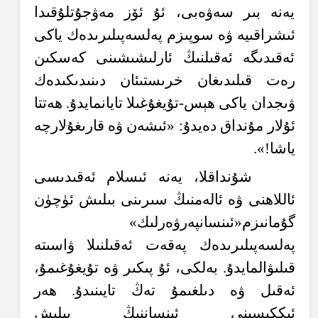
يەنە بىر سەۋەبى، ئۇ ئۆز مەۋجۇتلۇقىدا
ئىشراقىيە ۋە سوپىزم پەلسەپىلىرىدەك ياكى
ئەقىدىگە ئەقىلنىڭ ئارلىشىشىنى كەسكىن
رەت قىلىدىغان خرىستىئان دىنىدىكىدەك
ۋىجدان ياكى ھېس-تۇيغۇغىلا تايانمايدۇ. ھەتتا
ئۇلار مۇنداق دەيدۇ: «ئىشەن ۋە قارىغۇلارچە
ياشا!».
شۇنداقلا، يەنە ئىسلام ئەقىدىسى
ئاللاھنى ۋە ئالەمنىڭ سىرىنى بىلىش ئۈچۈن
گۇمانىزم«ئىنسانپەرۋەرلىك»
پەلسەپىلىرىدەك پەقەت ئەقىلنىلا ۋاسىتە
قىلىۋالمايدۇ. بەلكى، ئۇ پىكىر ۋە تۇيغۇغىمۇ،
ئەقىل ۋە دىلغىمۇ تەڭ تايىنىدۇ. ھەر
ئىككىسىنى ئىنساننىڭ بىلىش