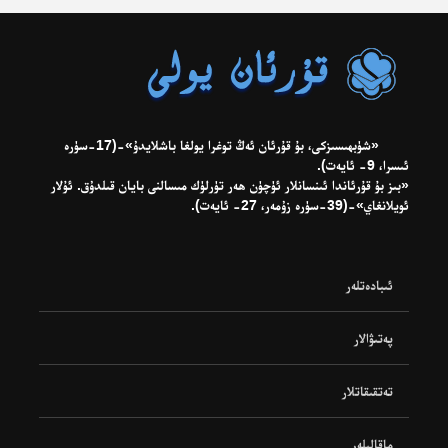
«شۈبھىسىزكى، بۇ قۇرئان ئەڭ توغرا يولغا باشلايدۇ»-(17-سۈرە
ئىسرا، 9- ئايەت).
«بىز بۇ قۇرئاندا ئىنسانلار ئۈچۈن ھەر تۈرلۈك مىسالنى بايان قىلدۇق. ئۇلار
ئويلانغاي»-(39-سۈرە زۇمەر، 27- ئايەت).
ئىبادەتلەر
پەتىۋالار
تەتقىقاتلار
ماقالىلەر