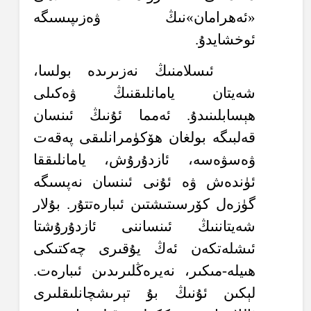
«ئەھرامان»نىڭ ۋەزىپىسىگە
ئوخشايدۇ.
ئىسلامنىڭ نەزىرىدە بولسا،
شەيتان يامانلىقنىڭ ۋەكىلى
ھېسابلىنىدۇ. ئەمما ئۇنىڭ ئىنسان
قەلبىگە بولغان ھۆكۈمرانلىقى پەقەت
ۋەسۋەسە، ئازدۇرۇش، يامانلىققا
ئۈندەش ۋە ئۇنى ئىنسان نەپسىگە
گۈزەل كۆرسىتىشتىن ئىبارەتتۇر. بۇلار
شەيتاننىڭ ئىنساننى ئازدۇرۇشتا
ئىشلەتكەن ئەڭ يۇقىرى چەكتىكى
ھىيلە-مىكىر، نەيرەڭلىرىدىن ئىبارەت.
لېكىن ئۇنىڭ بۇ تېرىشچانلىقلىرى