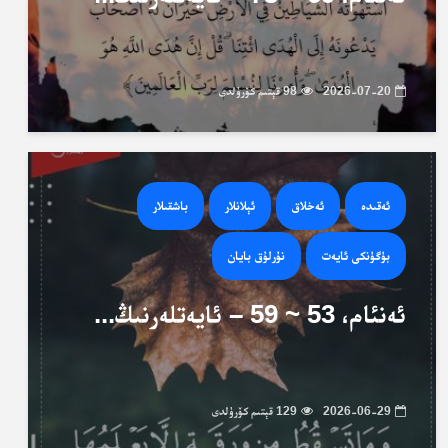
2026-07-20
98 قېتىم كۆرۈلدى
ئەقىدە
ئەخلاق
ئېلانلار
باشقىلار
بۈگۈنكى ئايەت
نۇرلۇق بايان
ئەنئام، 53 ~ 59 – ئايەتلەرنىڭ...
2026-06-29
129 قېتىم كۆرۈلدى