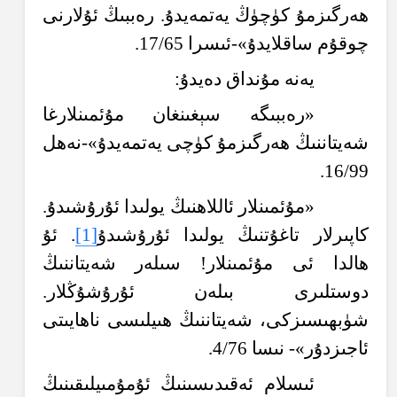
ھەرگىزمۇ كۈچۈڭ يەتمەيدۇ. رەببىڭ ئۇلارنى
چوقۇم ساقلايدۇ»-ئىسرا 17/65.
يەنە مۇنداق دەيدۇ:
«رەببىگە سېغىنغان مۇئمىنلارغا
شەيتاننىڭ ھەرگىزمۇ كۈچى يەتمەيدۇ»-نەھل
16/99.
«مۇئمىنلار ئاللاھنىڭ يولىدا ئۇرۇشىدۇ.
كاپىرلار تاغۇتنىڭ يولىدا ئۇرۇشىدۇ
[1]
. ئۇ
ھالدا ئى مۇئمىنلار! سىلەر شەيتاننىڭ
دوستلىرى بىلەن ئۇرۇشۇڭلار.
شۈبھىسىزكى، شەيتاننىڭ ھىيلىسى ناھايىتى
ئاجىزدۇر»- نىسا 4/76.
ئىسلام ئەقىدىسىنىڭ ئۇمۇمىيلىقىنىڭ