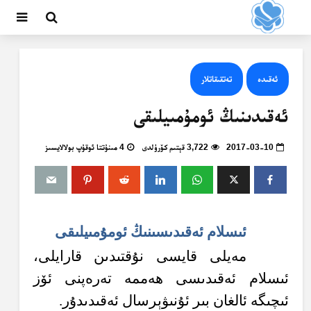
ئەقىدە
تەتقىقاتلار
ئەقىدىنىڭ ئومۇمىيلىقى
2017-03-10
3,722 قېتىم كۆرۈلدى
4 مىنۇتتا ئوقۇپ بولالايسىز
ئىسلام ئەقىدىسىنىڭ ئومۇمىيلىقى
مەيلى قايسى نۇقتىدىن قارايلى،
ئىسلام ئەقىدىسى ھەممە تەرەپنى ئۆز
ئىچىگە ئالغان بىر ئۇنىۋېرسال ئەقىدىدۇر.