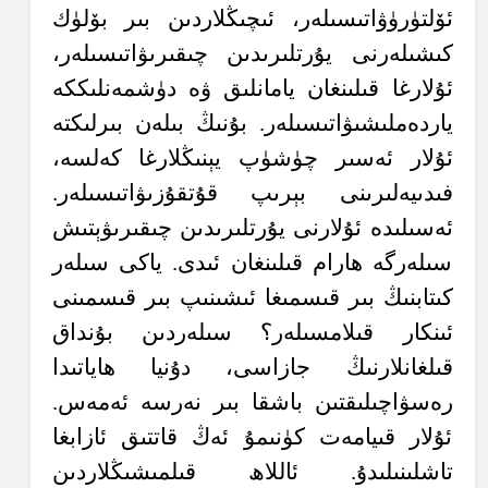
ئۆلتۈرۈۋاتىسىلەر، ئىچىڭلاردىن بىر بۆلۈك
كىشىلەرنى يۇرتلىرىدىن چىقىرىۋاتىسىلەر،
ئۇلارغا قىلىنغان يامانلىق ۋە دۈشمەنلىككە
ياردەملىشىۋاتىسىلەر. بۇنىڭ بىلەن بىرلىكتە
ئۇلار ئەسىر چۈشۈپ يېنىڭلارغا كەلسە،
فىدىيەلىرىنى بېرىپ قۇتقۇزىۋاتىسىلەر.
ئەسىلىدە ئۇلارنى يۇرتلىرىدىن چىقىرىۋېتىش
سىلەرگە ھارام قىلىنغان ئىدى. ياكى سىلەر
كىتابنىڭ بىر قىسمىغا ئىشىنىپ بىر قىسمىنى
ئىنكار قىلامسىلەر؟ سىلەردىن بۇنداق
قىلغانلارنىڭ جازاسى، دۇنيا ھاياتىدا
رەسۋاچىلىقتىن باشقا بىر نەرسە ئەمەس.
ئۇلار قىيامەت كۈنىمۇ ئەڭ قاتتىق ئازابغا
تاشلىنىلىدۇ. ئاللاھ قىلمىشىڭلاردىن