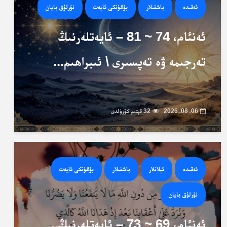
ئەقىدە
باشقىلار
بۈگۈنكى ئايەت
نۇرلۇق بايان
ئەنئام، 74 ~ 81 – ئايەتلەرنىڭ
تەرجىمە ۋە تەپسىرى \ ئىبراھىم...
2026-08-06
32 قېتىم كۆرۈلدى
ئەقىدە
ئېلانلار
باشقىلار
بۈگۈنكى ئايەت
نۇرلۇق بايان
ئەنئام، 69 ~ 73 – ئايەتلەرنىڭ...