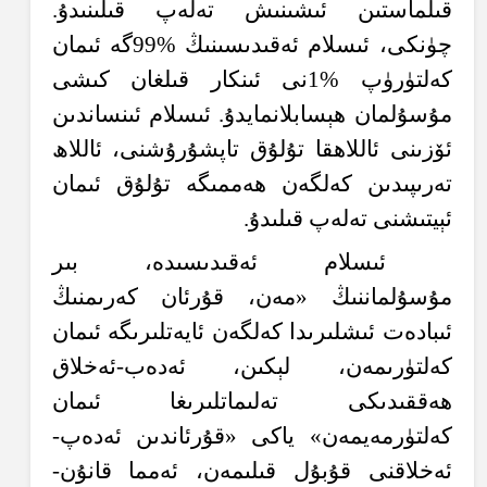
قىلماستىن ئىشىنىش تەلەپ قىلىنىدۇ.
چۈنكى، ئىسلام ئەقىدىسىنىڭ %99گە ئىمان
كەلتۈرۈپ %1نى ئىنكار قىلغان كىشى
مۇسۇلمان ھېسابلانمايدۇ. ئىسلام ئىنساندىن
ئۆزىنى ئاللاھقا تۇلۇق تاپشۇرۇشنى، ئاللاھ
تەرىپىدىن كەلگەن ھەممىگە تۇلۇق ئىمان
ئېيتىشنى تەلەپ قىلىدۇ.
ئىسلام ئەقىدىسىدە، بىر
مۇسۇلماننىڭ «مەن، قۇرئان كەرىمنىڭ
ئىبادەت ئىشلىرىدا كەلگەن ئايەتلىرىگە ئىمان
كەلتۈرىمەن، لېكىن، ئەدەب-ئەخلاق
ھەققىدىكى تەلىماتلىرىغا ئىمان
كەلتۈرمەيمەن» ياكى «قۇرئاندىن ئەدەپ-
ئەخلاقنى قۇبۇل قىلىمەن، ئەمما قانۇن-