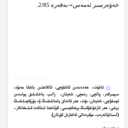
خەۋەرسىز ئەمەس»-بەقەرە 2/85.
تاغۇت- ھەددىدىن ئاشقۇچى، ئاللاھتىن باشقا مەبۇد،
[1]
سېھىرگەر، پالچى، رەمچى، شەيتان،
زالىم، ياخشىلىق يولىدىن
توسقۇچى، شەيتان، بۇت، ھەر قانداق يامانلىقنىڭ ۋە بۇزۇقچىلىقنىڭ
بېشى، ھەر ئازغۇنلۇقنىڭ يېتەكچىسى، گۇناھتا ئىتائەت قىلىنغانلار-
(لىسانۇلئەرەب، مۇفرەداتى ئەلفازىل قۇرئان).