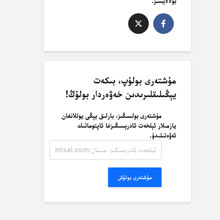
بولالايسىز.
مۇشتەرى بولۇپ، بىكەت
يېڭىلىقلىرىدىن خەۋەردار بولۇڭ!
مۇشتەرى بولسىڭىز، بارلىق يېڭى يوللانغان
يازمىلار ئېلخەت ئادرېسىڭىزغا ئاپتوماتىك
ئەۋەتىلىدۇ.
ئېلخەت
ئادرېسىڭىز.
مىسال:
misal@misal.com
مۇشتەرى بولۇش