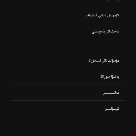
لازىملىق دىنىي ئىلىملەر
ياخشىلار باغچىسى
مۇسۇلمانلار كىمدۇر؟
پەتىۋا سوراڭ
مەقسىتىمىز
ئۇسۇلىمىز