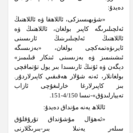
دەيدۇ:
«شۈبھىسىزكى، ئاللاھقا ۋە ئاللاھنىڭ
ئەلچىلىرىگە كاپىر بولغان، ئاللاھنىڭ ۋە
ئاللاھنىڭ ئەلچىلىرىنىڭ ئارىسىنى
ئايرىۋەتمەكچى بولغان، «بەزىسىگە
ئىشىنىمىز ۋە بەزىسىنى ئىنكار قىلىمىز»
دېگەن ۋە ئۇنىڭ ئارىسىدا بىر يول تۇتماقچى
بولغانلار، ئەنە شۇلار ھەقىقىي كاپىرلاردۇر.
بىز كاپىرلارغا خارلىغۇچى ئازاب
تەييارلىدۇق»-نىسا 4/150-151.
ئاللاھ يەنە مۇنداق دەيدۇ:
«ئەھۋال مۇشۇنداق تۇرۇقلۇق
سىلەر يەنىلا بىر-بىرىڭلارنى