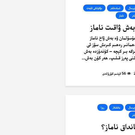
ېرسال
ئىبادەتلەر
بۈگۈنكى ئايەت
ەر
ناماز
بەش ۋاقىت ناماز
ۇسۇلمان ۋە بەش ۋاخ ناماز
ەھمانىر رەھىم كىرىش سۆز ئى
زگە بىر كېچە – كۈندۈزدە بەش
شنى پەرز قىلىپ، ھەر كۈن بەش...
56 قېتىم كۆرۈلدى
ېرسال
باشقىلار
روزا
ەر
انداق ناماز؟