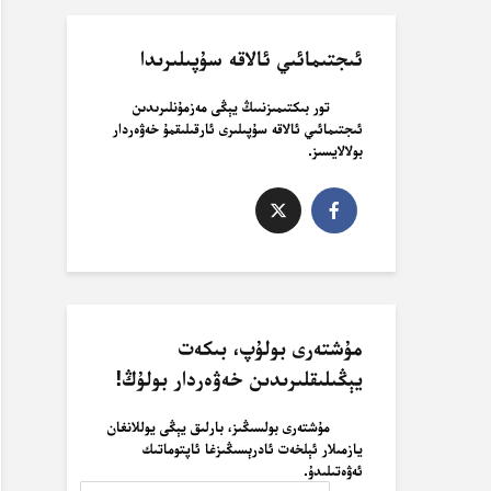
ئىجتىمائىي ئالاقە سۇپىلىرىدا
تور بىكتىمىزنىىڭ يېڭى مەزمۇنلىرىدىن
ئىجتىمائىي ئالاقە سۇپىلىرى ئارقىلىقمۇ خەۋەردار
بولالايسىز.
مۇشتەرى بولۇپ، بىكەت
يېڭىلىقلىرىدىن خەۋەردار بولۇڭ!
مۇشتەرى بولسىڭىز، بارلىق يېڭى يوللانغان
يازمىلار ئېلخەت ئادرېسىڭىزغا ئاپتوماتىك
ئەۋەتىلىدۇ.