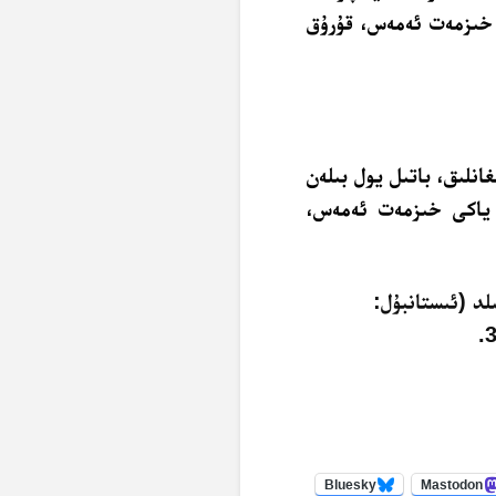
ى خىزمەت ئەمەس، قۇرۇق
انلىق، باتىل يول بىلەن
ل ياكى خىزمەت ئەمەس،
لد (ئىستانبۇل:
Bluesky
Mastodon