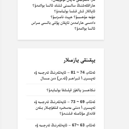
ھاراقكەشنىڭ سالىمىنى ئىلىك ئالسا بولامدۇ؟
ئاياللار ئىش قىلسا بولمامدۇ؟
جۈمە مۇھىممۇ؟ ھېيت نامىزىمۇ؟
دادىسى ھارامدىن تاپقان پۇلنى بالىسى مىراس
ئالسا بولامدۇ؟
يېقىنقى يازمىلار
ئەنئام، 74 ~ 81 – ئايەتلەرنىڭ تەرجىمە ۋە
تەپسىرى \ ئىبراھىم (ئە.س) دىن مىسال
نىكاھسىز يالغۇز قېلىشقا بولمايدۇ؟
ئەنئام، 69 ~ 73 – ئايەتلەرنىڭ تەرجىمە ۋە
تەپسىرى \ دىننى مەسخىرە قىلغۇچىلار بىلەن
قانداق مۇئامىلە قىلىنىدۇ؟
ئەنئام، 63 ~67 – ئايەتلەرنىڭ تەرجىمە ۋە