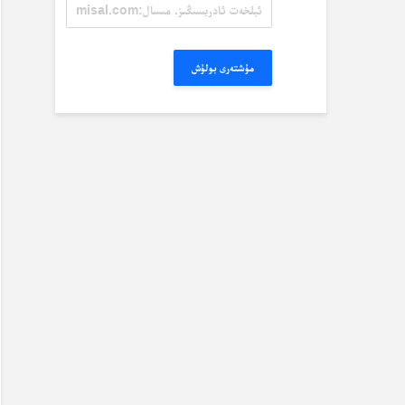
ئېلخەت
ئادرېسىڭىز.
مىسال:
misal@misal.com
مۇشتەرى بولۇش