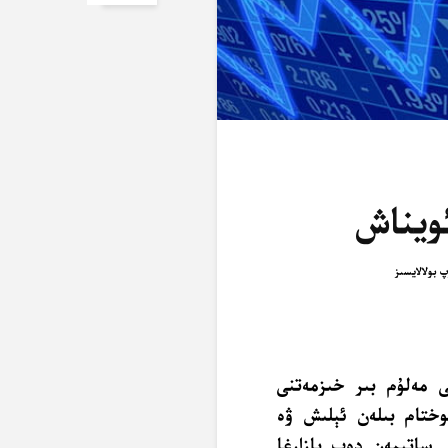
ويناش
ى مەلۇم بىر خىزمەتنى
وختام بىلەن ئېلىش ۋە
ى ساتىمەن دەپ بازارغا