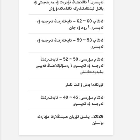
تەپسىرى \ ئاللاھنىڭ قۇدرەت ۋە مەرھەمىتى ۋە
باتىل ئېتىقادكىلەرگە ئاگاھلاندۇرۇش
ئەنئام، 60 ~ 62 – ئايەتلەرنىڭ تەرجىمە ۋە
تەپسىرى \ روھ ۋە جان
ئەنئام، 53 ~ 59 – ئايەتلەرنىڭ تەرجىمە ۋە
تەپسىرى
ئەنئام سۈرىسى، 50 ~ 52 – ئايەتلەرنىڭ
تەرجىمە ۋە تەپسىرى \ رەسۇلۇللاھنىڭ غەيبنى
بىلمەيدىغانلىقى
قۇرئاندا بەش ۋاقىت ناماز
ئەنئام سۈرىسى، 45 ~ 49 – ئايەتلەرنىڭ
تەرجىمە ۋە تەپسىرى
2026- يىللىق قۇربان ھېيتىڭلارغا مۇبارەك
بولسۇن