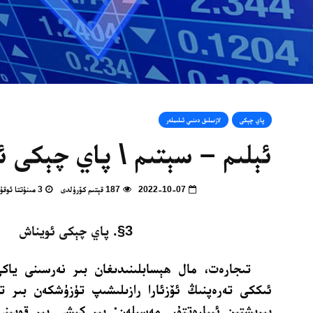
پاي چېكى
لازىملىق دىنىي ئىلىملەر
ئېلىم – سېتىم \ پاي چېكى ئ
2022-10-07
187 قېتىم كۆرۈلدى
3 مىنۇتتا ئوقۇپ بولالايسىز
3§. پاي چېكى ئويناش
تىجارەت، مال ھېسابلىنىدىغان بىر نەرسىنى ياك
ئىككى تەرەپنىڭ ئۆزئارا رازىلىشىپ تۈزۈشكەن بىر ت
بېرىشتىن ئىبارەتتۇر. مەسىلەن: بىر كىشى بىر قويىن