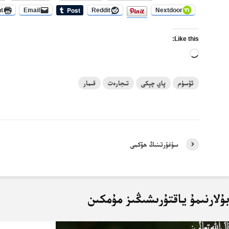
nt
Email
Reddit
Nextdoor
Like this:
Loading…
ئۆسۈم
پاي چېكى
تىجارەت
قىمار
سۇغۇرتىنىڭ ھۆكمى
ۇلارنىمۇ ياقتۇرىشىڭىز مۇمكىن