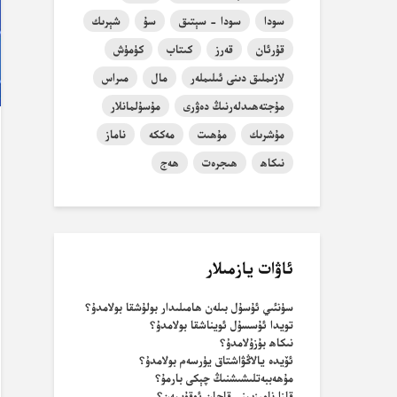
سودا
سودا - سېتىق
سۇ
شېرىك
قۇرئان
قەرز
كىتاب
كۈمۈش
لازىملىق دىنى ئىلىملەر
مال
مىراس
مۇجتەھىدلەرنىڭ دەۋرى
مۇسۇلمانلار
مۇشرىك
مۇھىت
مەككە
ناماز
نىكاھ
ھىجرەت
ھەج
ئاۋات يازمىلار
سۈنئىي ئۇسۇل بىلەن ھامىلىدار بولۇشقا بولامدۇ؟
تويدا ئۇسسۇل ئويناشقا بولامدۇ؟
نىكاھ بۇزۇلامدۇ؟
ئۆيدە يالاڭۋاشتاق يۈرسەم بولامدۇ؟
مۇھەببەتلىشىشنىڭ چېكى بارمۇ؟
قازا نامىزىمنى قاچان ئوقۇيمەن؟