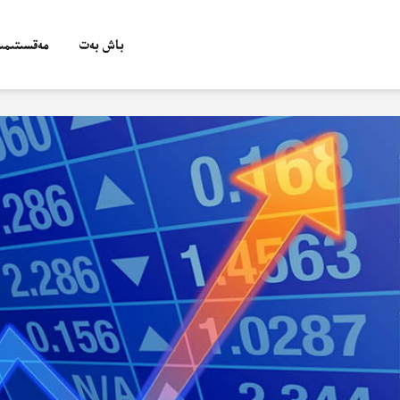
باش بەت
مەقسىتىمىز