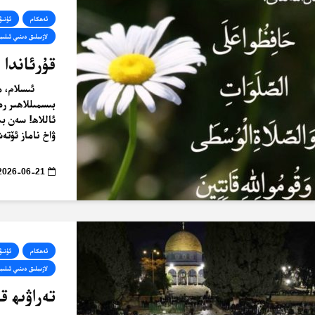
ئەھكام
ئۇنىۋ
لازىملىق دىنىي ئىلىمل
قۇرئاندا 
ئىسلام، م
بىسمىللاھىر ر
ئاللاھ! سەن بى
ۋاخ ناماز ئۆتە
2026-06-21
ئەھكام
ئۇنىۋ
لازىملىق دىنىي ئىلىمل
تەراۋىھ ق