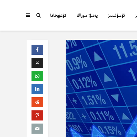
ئۇسۇلىمىز
پەتىۋا سوراڭ
كۇتۇپخانا