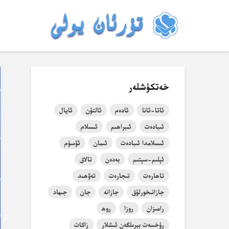
خەتكۈشلەر
ئاتا-ئانا
ئادەم
ئالتۇن
ئايال
ئىبادەت
ئىبراھىم
ئىسلام
ئىسلامدا ئىبادەت
ئىمان
ئۆسۈم
ئېلىم-سېتىم
بەدەن
تالاق
تاھارەت
تىجارەت
تەۋھىد
جازانىخورلۇق
جازانە
جان
جىھاد
رامىزان
روزا
روھ
رۇخسەت بېرىلگەن ئىشلار
زاكات