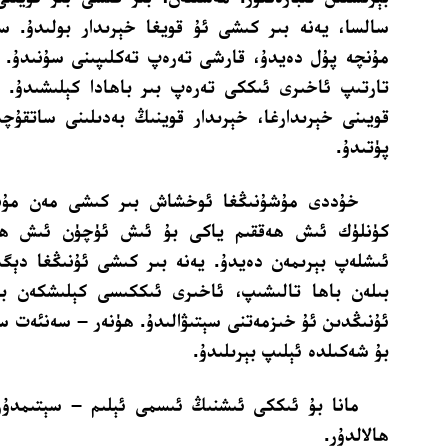
سالسا، يەنە بىر كىشى ئۇ قويغا خېرىدار بولىدۇ. 
مۇنچە پۇل دەيدۇ، قارشى تەرەپ تەكلىپىنى سۇنىدۇ. ئۇ
تارتىپ ئاخىرى ئىككى تەرەپ بىر باھادا كېلىشىدۇ.
قويىنى خېرىدارغا، خېرىدار قوينىڭ بەدىلىنى ساتقۇچ
پۈتىدۇ.
خۇددى مۇشۇنىڭغا ئوخشاش بىر كىشى مەن مۇندا
كۈنلۈك ئىش ھەققىم ياكى بۇ ئىش ئۈچۈن ئىش ھەق
ئىشلەپ بېرىمەن دەيدۇ. يەنە بىر كىشى ئۇنىڭغا دېگى
بىلەن باھا تالىشىپ، ئاخىرى ئىككىسى كېلىشكەن بو
ئۇنىڭدىن ئۇ خىزمەتنى سېتىۋالىدۇ. ھۈنەر – سەنئەت س
بۇ شەكىلدە ئېلىپ بېرىلىدۇ.
مانا بۇ ئىككى ئىشنىڭ ئىسمى ئېلىم – سېتىمدۇر، 
ھالالدۇر.