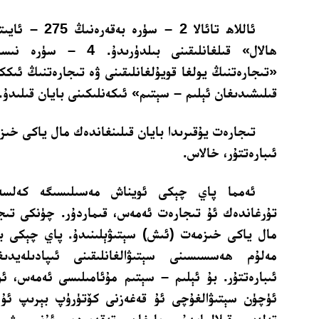
ئاللاھ تائالا 2 – 
«تىجارەتنىڭ يولغا قويۇلغانلىقىنى ۋە تىجارەتنىڭ ئىك
قىلىشىدىغان ئېلىم – سېتىم» ئىكەنلىكىنى بايان قىلىدۇ.
تىجارەت يۇقىرىدا بايان قىلىنغاندەك مال ياكى خىز
ئىبارەتتۇر، خالاس.
ئەمما پاي چېكى ئويناش مەسىلىسىگە كەلسە
تۇرغاندەك ئۇ تىجارەت ئەمەس، قىماردۇر. چۈنكى تىجا
مال ياكى خىزمەت (ئىش) سېتىۋېلىنىدۇ. پاي چېكى بو
مەلۇم ھەسسىسىنى سېتىۋالغانلىقىنى ئىپادىلەيدى
ئىبارەتتۇر. بۇ ئېلىم – سېتىم مۇئامىلىسى ئەمەس، ئوي
ئۈچۈن سېتىۋالغۇچى ئۇ قەغەزنى كۆتۈرۈپ بېرىپ ئۇ 
تەلەپ قىلالمايدۇ. بارغان تەقدىردە ئۇنى شىرك