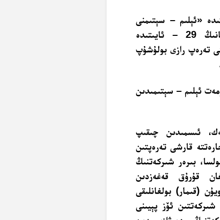
سۈرە بەقەرەنىڭ 275 – ئايىتىدە «ئېلىم – سېتىمنى
ھالال» قىلغانلىقىنى بىلدۈرىدۇ. 4 – سۈرە نىسانىڭ 29 – ئايىتىدە
كى تەرەپ رازى بولۇشۇپ
مەت ئېلىم – سېتىمىدىن
ك، ئىسمىدىن چىقىپ
رەتتە قارشى تەرەپتىن
لسا، بىرەر شىركەتنىڭ
غان قۇرۇق قەغەزدىن
ۇن (قىمار) بولغانلىقى
شىركەتتىن ئۆز پېيىنى
ەتنىڭ دەرۋازىسىدىن