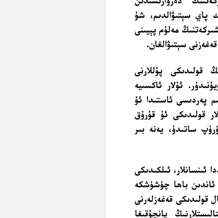
 پاي سېتىۋالدىم، شۇ
ىركەتنىڭ مەلۇم پېيىنى
ەغەزنى سېتىۋالغان.
ڭ قولىدىكى پۇللارنى
ۇنىدۇر. ئۇلار ئاكسىيە
ىم پەردىسى ئاستىدا ئۇ
ار قولىدىكى ئۇ قۇرۇق
رۈپ ساتىدۇ، يەنە بىر
ا ئىنسانلار، ئىلكىدىكى
 ئاندىن باھا چۈشۈشكە
ل قولىدىكى قەغەزلەرنى
لىستلارنىڭ يانچۇقىغا