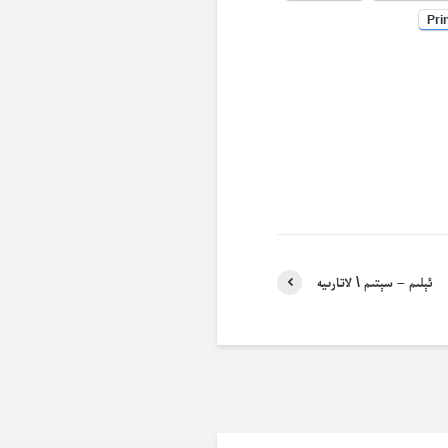
Pri
ئېلىم – سېتىم \ لاتارىيە