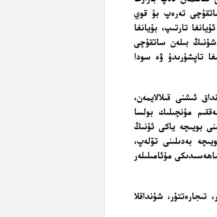
ساتقۇچى تەرەپ بۇ قوي
يانغا تارتىپ، بۇيانغا
 شۇنىڭ بىلەن ساتقۇچى
ىغا تاپشۇرىدۇ ۋە سودا
ق ئىشنى قىلالايمەن،
قىم مۇنچىلىك بولسا
نى بويىچە ياكى ئۇنىڭ
يىچە بەدىلىنى تۆلەپ،
اھەسىدىكى مۇئامىلىلەر
تىجارەتتۇر، شۇنداقلا