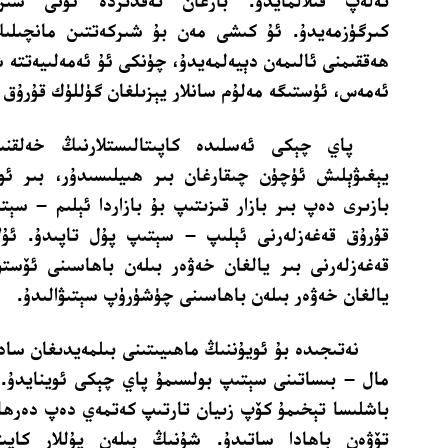
كىرگۈزمەيدۇ. ئۇ كىشى مەن بۇ شىركەتتىن مانچىلىك
ھەققىمنى ئالىمەن دېيەلمەيدۇ، چۈنكى ئۇ ئەمەلىيەتتە ش
ئەمەس، ئۈستىگە مەلۇم سانلار يېزىلغان گۈللۈك قۇرۇق ق
پاي چېكى ئەسلىدە كاپىتالىستلارنىڭ خەلقنى
يېغىۋېلىش ئۈچۈن چىقارغان بىر ھىيلىسىدۇر، بىر ئوي
بازىرى دەپ بىر بازار قىزىتىپ بۇ بازاردا ئېلىم – سېت
قۇرۇق قەغەزلەرنى ئېلىپ – سېتىپ پۇل تاپىدۇ. ئۇل
قەغەزلەرنى بىر يالغان خەۋەر بىلەن باھاسىنى ئۆستۈ
يالغان خەۋەر بىلەن باھاسىنى چۈشۈرۈپ سېتىۋالىدۇ.
نەتىجىدە بۇ ئويۇننىڭ ماھىيىتىنى بىلمەيدىغان سادد
مال – بىساتىنى سېتىپ بولسىمۇ پاي چېكى ئوينايدۇ.
باشلىسا تېخىمۇ كۆپ زىيان تارتىپ كەتمەي دەپ دەرھا
تۆۋەن باھادا ساتىدۇ. شۇنىڭ بىلەن پۇللار كاپىتا