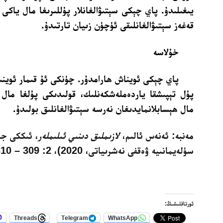
يىغىلىدۇ. پاي چېكى سېتىۋالغانلار پۇللىرىغا مال ياك
قەغەز سېتىۋالغانلىقى ئۈچۈن زىيان تارتىدۇ.
خۇلاسە
پاي چېكى ئويناش ھارامدۇر. چۈنكى ئۇ قىمار ئوينىغ
پۇل تېپىشقا ياردەملەشكەنلىك، قولىدىكى پۇلغا ما
مال ھېسابلانمايدىغان نەرسە سېتىۋالغانلىق بولىدۇ.
مەنبە: ئەنەس ئالىم،
لازىملىق دىنىي ئىلىملەر
، ئىككى جى
سۈلەيمانىيە ۋەقفى نەشرىياتى، 2020)، 2: 309 – 310.
ئورتاقلىشىڭ:
Threads
Telegram
WhatsApp