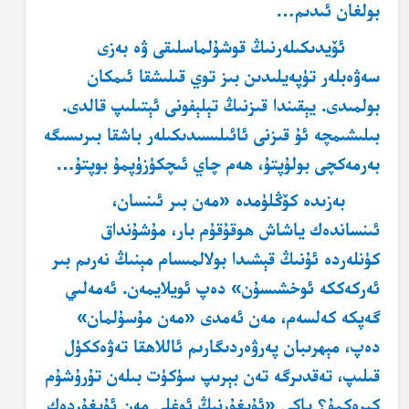
بولغان ئىدىم…
ئۆيدىكىلەرنىڭ قوشۇلماسلىقى ۋە بەزى
سەۋەبلەر تۈپەيلىدىن بىز توي قىلىشقا ئىمكان
بولمىدى. يېقىندا قىزنىڭ تېلېفونى ئېتىلىپ قالدى.
بىلىشىمچە ئۇ قىزنى ئائىلىسىدىكىلەر باشقا بىرىسىگە
بەرمەكچى بولۇپتۇ، ھەم چاي ئىچكۈزۈپمۇ بوپتۇ…
بەزىدە كۆڭلۈمدە «مەن بىر ئىنسان،
ئىنساندەك ياشاش ھوقۇقۇم بار، مۇشۇنداق
كۈنلەردە ئۇنىڭ قېشىدا بولالمىسام مېنىڭ نەرىم بىر
ئەركەككە ئوخشىسۇن» دەپ ئويلايمەن. ئەمەلىي
گەپكە كەلسەم، مەن ئەمدى «مەن مۇسۇلمان»
دەپ، مېھرىبان پەرۋەردىگارىم ئاللاھقا تەۋەككۈل
قىلىپ، تەقدىرگە تەن بېرىپ سۈكۈت بىلەن تۇرۇشۇم
كېرەكمۇ؟ ياكى «ئۇيغۇرنىڭ ئوغلى مەن ئۇيغۇردەك