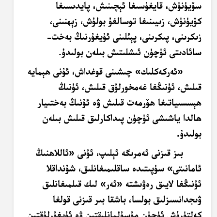
سۆيۈنۈش، قايغۇسىغا ئېچىنىش، پايدىسىغا
كۆيۈنۈش، زىيىنىغا توسالغۇ بولۇش، زېھنىنى،
زىكرىنى، پىكرىنى، پېئلىنى ئۇيغۇرنىڭ بەخت-
سائادىتى ئۈچۈن ئىشلىتىش بىلەن بولىدۇ.
«ئەركەكلىك» چىشىنى قوغداش، ئۇنى ھېمايە
قىلىش، ئۇنىڭغا غەمخورلۇق قىلىش، ئۇنىڭ
ھېسسىياتىغا ھۆرمەت قىلىش ۋە ئۇنىڭ بەختىيار
ھالدا ياشىشى ئۈچۈن پىداكارلىق قىلىش بىلەن
بولىدۇ.
بىز قىزنى ئەمرىگە ئېلىپ، ئۇنى «ئاللاھنىڭ
ئامانىتى» سۈپىتىدە ساقلىمىغانلىق، شۇنداقلا
ئۇنىڭغا لايىق رەۋىشتە «ئەر» لىك قىلمىغانلىق
ۋىجدانسىزلىق بولسا، باشقا بىر قىزنى قولغا
كەلتۈرۈش ئۈچۈن مۇسۇلمانلىقتىن ۋە ئۇيغۇرلۇقتىن