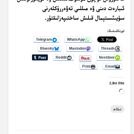
ئىبارەت دىنى ۋە مىللىي تەۋەررۈكلەرنى
سۈيىئىستېمال قىلىش ساختىپەزلىقتۇر.
ئورتاقلىشىڭ:
Telegram
WhatsApp
Bluesky
Mastodon
Threads
Reddit
Nextdoor
Print
Email
Like this:
Loading…
نىكاھ