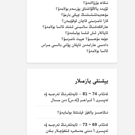
نىكاھ بۇزۇلامدۇ؟
ئۆيدە يالاڭۋاشتاق يۈرسەم بولامدۇ؟
مۇھەببەتلىشىشنىڭ چېكى بارمۇ؟
قازا نامىزىمنى قاچان ئوقۇيمەن؟
ھاراقكەشنىڭ سالىمىنى ئىلىك ئالسا بولامدۇ؟
ئاياللار ئىش قىلسا بولمامدۇ؟
جۈمە مۇھىممۇ؟ ھېيت نامىزىمۇ؟
دادىسى ھارامدىن تاپقان پۇلنى بالىسى مىراس
ئالسا بولامدۇ؟
يېقىنقى يازمىلار
ئەنئام، 74 ~ 81 – ئايەتلەرنىڭ تەرجىمە ۋە
تەپسىرى \ ئىبراھىم (ئە.س) دىن مىسال
نىكاھسىز يالغۇز قېلىشقا بولمايدۇ؟
ئەنئام، 69 ~ 73 – ئايەتلەرنىڭ تەرجىمە ۋە
تەپسىرى \ دىننى مەسخىرە قىلغۇچىلار بىلەن