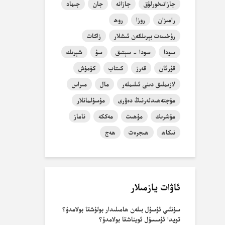
جازانىخورلۇق
جازانە
جان
جىھاد
رامىزان
روزا
روھ
رۇخسەت بېرىلگەن ئىشلار
زاكات
سودا
سودا - سېتىق
سۇ
شېرىك
قۇرئان
قەرز
كىتاب
كۈمۈش
لازىملىق دىنى ئىلىملەر
مال
مىراس
مۇجتەھىدلەرنىڭ دەۋرى
مۇسۇلمانلار
مۇشرىك
مۇھىت
مەككە
ناماز
نىكاھ
ھىجرەت
ھەج
ئاۋات يازمىلار
سۈنئىي ئۇسۇل بىلەن ھامىلىدار بولۇشقا بولامدۇ؟
تويدا ئۇسسۇل ئويناشقا بولامدۇ؟