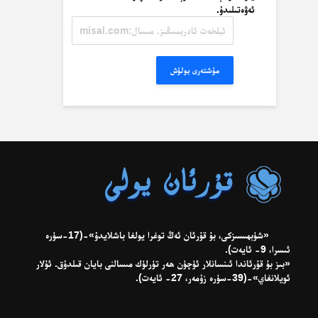
ئەۋەتىلىدۇ.
ئېلخەت
ئادرېسىڭىز.
مىسال:
misal@misal.com
مۇشتەرى بولۇش
«شۈبھىسىزكى، بۇ قۇرئان ئەڭ توغرا يولغا باشلايدۇ»-(17-سۈرە
ئىسرا، 9- ئايەت).
«بىز بۇ قۇرئاندا ئىنسانلار ئۈچۈن ھەر تۈرلۈك مىسالنى بايان قىلدۇق. ئۇلار
ئويلانغاي»-(39-سۈرە زۇمەر، 27- ئايەت).