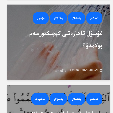
ئەھكام
باشقىلار
پەتىۋالار
غۇسۇل
غۇسۇل تاھارەتنى كېچىكتۈرسەم
بولامدۇ؟
2026-01-20
31 قېتىم كۆرۈلدى
ئەھكام
باشقىلار
پەتىۋالار
تاھارەت