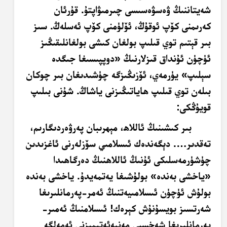
شەيتاننىڭ ۋەسۋەسىسى چىرمىۋاپتۇ. قۇرئان
كەرىمنى كۆپ ئوقۇڭ، ئۆلۈمنى كۆپ ئەسلەڭ. سىز
بىر قېتىم توي قىلىپ بولغان كىشى بولغانلىقىڭىز
ئۈچۈن ئۇنداق قىزلارنىڭ «دوپپىسىغا جىگدە
سېلىپ» يۈرمەي، ئۆزىڭىزگە چۈشىدىغان بىر چوكان
بىلەن توي قىلىپ ھاياتىڭىزنى ياشاڭ. شۇنى بىلىپ
قويۇڭكى:
بىر كىشىنىڭ ئاللاھ، مېھرىبان پەرۋەردىگارىم،
تەقدىر…. دېگەندەك ئىسلامىي سۆزلەرنى ئاغزىدىن
چۈشۈرمەسلىكى ئۇنىڭ ئاللاھنىڭ دەرگاھىدا
«ياخشى بەندە» بولۇشىغا يەتمەيدۇ. ياخشى بەندە
بولۇش ئۈچۈن ئىسلامىيەتنىڭ ئەمر-پەرمانلىرىغا
شەرتسىز بويسۇنۇش كېرەك! ئىسلامنىڭ ئەمىر-
پەرمانلىرىغا شەخسىي مەنپەئەتىمىزنى ئەمەلگە