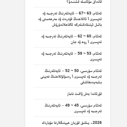
قانداق مۇئامىلە قىلىنىدۇ؟
ئەنئام، 63 ~67 – ئايەتلەرنىڭ تەرجىمە ۋە
تەپسىرى \ ئاللاھنىڭ قۇدرەت ۋە مەرھەمىتى ۋە
باتىل ئېتىقادكىلەرگە ئاگاھلاندۇرۇش
ئەنئام، 60 ~ 62 – ئايەتلەرنىڭ تەرجىمە ۋە
تەپسىرى \ روھ ۋە جان
ئەنئام، 53 ~ 59 – ئايەتلەرنىڭ تەرجىمە ۋە
تەپسىرى
ئەنئام سۈرىسى، 50 ~ 52 – ئايەتلەرنىڭ
تەرجىمە ۋە تەپسىرى \ رەسۇلۇللاھنىڭ غەيبنى
بىلمەيدىغانلىقى
قۇرئاندا بەش ۋاقىت ناماز
ئەنئام سۈرىسى، 45 ~ 49 – ئايەتلەرنىڭ
تەرجىمە ۋە تەپسىرى
2026- يىللىق قۇربان ھېيتىڭلارغا مۇبارەك