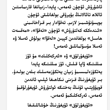
ئاشۇرۇش ئۈچۈن ئەمەس، پايدا-زىيانغا قارىماستىن
ئاللاھ تائالانىڭ بۇيرۇقى بولغانلىقى ئۈچۈن
بويسۇنۇشىمىز لازىم. تەقۋادار بىر قىز/خانىمنى
«ئىندەككە كەلتۈرۈش» ئۈچۈن «تەقۋا»، «مەقسەت
ھاسىل» بولغاندىن كېيىن «لەقۋا» بولۇش ئەسلا ۋە
ئەسلا مۇسۇلمانلىق ئەمەس!
«ئۇيغۇرلۇق» ۋە «ئەركەكلىك» مۇ ئۆز
مىللىتىگە ۋاپا قىلىش، ئۆز مىللىتىگە پايدا
يەتكۈزەلمىسىمۇ زىيان يەتكۈزمەسلىك بىلەن بولىدۇ.
بىر ئۇيغۇرنىڭ قىزىنى نىكاھىغا ئېلىپ ئاندىن
قويۇۋېتىپ ئۇنىڭ بەختىگە ئولتۇرۇش ئۇيغۇرلۇقمۇ
ئەمەس، ئەركەكلىكمۇ ئەمەس.
«ئۇيغۇرلۇق» ئۇيغۇرنىڭ خۇشاللىقىغا