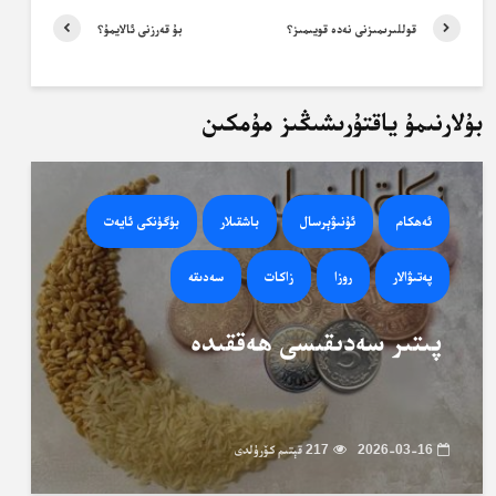
قوللىرىمىزنى نەدە قويىمىز؟
بۇ قەرزنى ئالايمۇ؟
بۇلارنىمۇ ياقتۇرىشىڭىز مۇمكىن
ئەھكام
ئۇنىۋېرسال
باشقىلار
بۈگۈنكى ئايەت
پەتىۋالار
روزا
زاكات
سەدىقە
پىتىر سەدىقىسى ھەققىدە
2026-03-16
217 قېتىم كۆرۈلدى