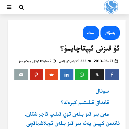
پەتىۋالار
نىكاھ
ئۇ قىزنى ئېپقاچايمۇ؟
2013-06-27
9,223 قېتىم كۆرۈلدى
2 مىنۇتتا ئوقۇپ بولالايسىز
سوئال
قانداق قىلىشىم كېرەك؟
مەن بىر قىز بىلەن توي قىلىپ ئاجراشقان.
ئاندىن كېيىن يەنە بىر قىز بىلەن تويلاشماقچى