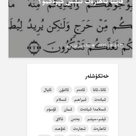
قايتا تاھارەت ئېلىش كېرەكمۇ؟
2025-08-24
59 قېتىم كۆرۈلدى
خەتكۈشلەر
ئاتا-ئانا
ئادەم
ئالتۇن
ئايال
ئىبادەت
ئىبراھىم
ئىسلام
ئىسلامدا ئىبادەت
ئىمان
ئۆسۈم
ئېلىم-سېتىم
بەدەن
تالاق
تاھارەت
تىجارەت
تەۋھىد