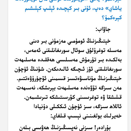
ياشاي» دەپ، ئۇنى بىر كېچىدە ئېلىپ كېلىشىم
كېرەكمۇ؟
جاۋاب:
خېتىڭىزنىڭ ئومۇمىي مەزمۇنى بىر دىنى
مەسىلە توغرۇلۇق سوئال سورىغانلىقنى ئەمەس،
بەلكىدە بىر تۇرمۇش مەسىلىسى ھەققىدە مەسلىھەت
سورىغانلىقنى ئۆز ئىچىگە ئالىدىكەن. شۇنىڭ ئۈچۈن
خېتىڭىزنىڭ مۇناسىۋەتسىز قىسمىنى ئۆچۈرۈۋەتتىم.
مەن سىزگە تۆۋەندە مەسلىھەت بېرىشكە، نەسىھەت
قىلىشقا ۋە توغرىسىنى كۆرسىتىشكە تىرىشىمەن.
ئاللاھ سىزگە، سىز ئۈچۈن ئىككىلى دۇنيادا
خەيرلىك بولغىنىنى نېسىپ قىلغاي:
بۇرادەر! سىزنى نەپسىڭىزنىڭ ھەۋىسى بىلەن