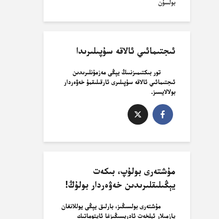
بولسۇن
ئىجتىمائىي ئالاقە سۇپىلىرىدا
تور بىكتىمىزنىىڭ يېڭى مەزمۇنلىرىدىن
ئىجتىمائىي ئالاقە سۇپىلىرى ئارقىلىقمۇ خەۋەردار
بولالايسىز.
مۇشتەرى بولۇپ، بىكەت
يېڭىلىقلىرىدىن خەۋەردار بولۇڭ!
مۇشتەرى بولسىڭىز، بارلىق يېڭى يوللانغان
يازمىلار ئېلخەت ئادرېسىڭىزغا ئاپتوماتىك