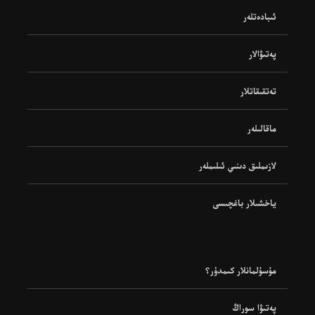
ئىبادەتلەر
پەتىۋالار
تەتقىقاتلار
ماقالىلەر
لازىملىق دىنىي ئىلىملەر
ياخشىلار باغچىسى
مۇسۇلمانلار كىمدۇر؟
پەتىۋا سوراڭ