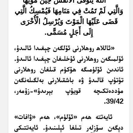
اللَّهُ يَتَوَفَّى الْأَنْفُسَ حِينَ مَوْتِهَا
وَالَّتِي لَمْ تَمُتْ فِي مَنَامِهَا فَيُمْسِكُ الَّتِي
قَضَى عَلَيْهَا الْمَوْتَ وَيُرْسِلُ الْأُخْرَى
إِلَى أَجَلٍ مُسَمًّى.
«ئاللاھ روھلارنى ئۆلگەن چېغىدا ئالىدۇ،
ئۆلمىگەن روھلارنى ئۇخلىغان چېغىدا ئالىدۇ.
ئاندىن ئۆلۈمىگە ھۆكۈم قىلغان روھلارنى
تۇتۇپ قالىدۇ ۋە باشقىلارنى بەلگىلەنگەن
مۇددەتكىچە قويۇپ بېرىدۇ»-زۇمەر،
39/42.
ئايەتتە ھەم «ئۆلۈم»، ھەم «ۋافات»
دېگەن سۆزلەر تىلغا ئېلىنىدۇ. ئايەتتىكى