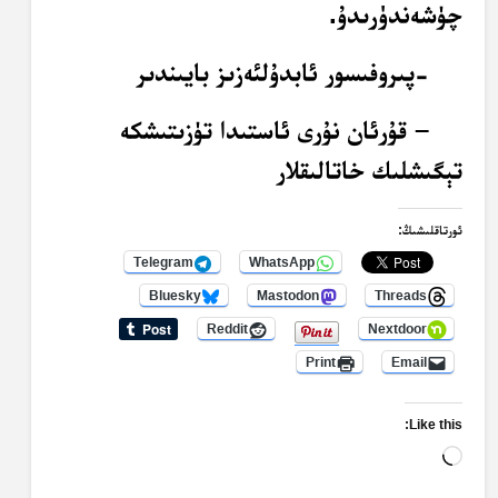
چۈشەندۈرىدۇ.
-پىروفىسور ئابدۇلئەزىز بايىندىر
– قۇرئان نۇرى ئاستىدا تۈزىتىشكە
تېگىشلىك خاتالىقلار
ئورتاقلىشىڭ:
Telegram
WhatsApp
Bluesky
Mastodon
Threads
Reddit
Nextdoor
Print
Email
Like this:
Loading…