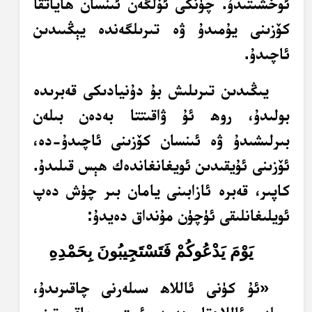
ئوخشىتىدۇ. چۈنكى ئۆلگەن ئىنسان ھاياتقا
كۆزىنى يۇمىدۇ ۋە تىرىلگەندە يېڭىىدىن
ئاچىدۇ.
يىڭىدىن تىرىلىش بۇ دۇنيادىكى قەبرىدە
بولىدۇ، روھ ئۇ ۋاقىتتا بەدەن بىلەن
بىرلىشىدۇ ۋە ئىنسان كۆزىنى ئاچىدۇ-دە،
ئۆزىنى ئۇيقىدىن ئويغانغاندەك ھېس قىلىدۇ.
كاپىر، قەبرە ئازابىنى يامان بىر چۈش دەپ
ئويلىغانلىقى ئۈچۈن مۇنداق دەيدۇ:
يَوْمَ يَدْعُوكُمْ فَتَسْتَجِيبُونَ بِحَمْدِهِ
«ئۇ كۈنى ئاللاھ سىلەرنى چاقىرىدۇ،