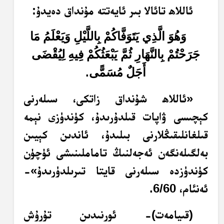
ئاللاھ تائالا بىر ئايەتتە مۇنداق دەيدۇ:
وَهُوَ الَّذِي يَتَوَفَّاكُمْ بِاللَّيْلِ وَيَعْلَمُ مَا
جَرَحْتُمْ بِالنَّهَارِ ثُمَّ يَبْعَثُكُمْ فِيهِ لِيُقْضَى
.
أَجَلٌ مُسَمًّى
«ئاللاھ شۇنداق زاتكى، سىلەرنى
كېچىسى ۋاپات قىلدۇرىدۇ، كۈندۈزى نېمە
قىلغانلىقىڭلارنى بىلىدۇ، ئاندىن كېيىن
بەلگىلەنگەن ئەجەلنىڭ تاماملىنىشى ئۈچۈن
كۈندۈزدە سىلەرنى قايتا تىرىلدۈرىدۇ»-
ئەنئام، 6/60.
(قىيامەت)- ئورنىدىن تۇرۇش