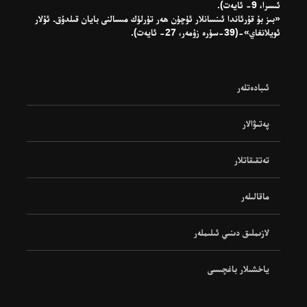
ئىسرا، 9- ئايەت).
«بىز بۇ قۇرئاندا ئىنسانلار ئۈچۈن ھەر تۈرلۈك مىسالنى بايان قىلدۇق. ئۇلار
ئويلانغاي»-(39-سۈرە زۇمەر، 27- ئايەت).
ئىبادەتلەر
پەتىۋالار
تەتقىقاتلار
ماقالىلەر
لازىملىق دىنىي ئىلىملەر
ياخشىلار باغچىسى