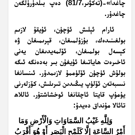
چاغدا»-(تەكۋىر،81/7) دەپ بىلدۈرۈلگەن
چاغدۇر.
ئارام ئېلىش ئۈچۈن، ئۇيقۇ لازىم
بولغىنىدەك، بۇزۇلمىغان، قېرىمىغان ۋە
كېسەل بولمىغان، ئۆلمەيدىغان يەنى
ئاخىرەت ھاياتىغا ئۇيغۇن بىر بەدەنگە ئىگە
بولۇش ئۈچۈن ئۆلۈممۇ لازىمدۇر. ئىنسانغا
نىسبەتەن ئۆلۈپ يىڭىدىن تىرىلىش، كۆزلەرنى
يۇمۇپ قايتا ئاچقانغا ئوخشاشتۇر. ئاللاھ
تائالا مۇنداق دەيدۇ:
وَلِلَّهِ غَيْبُ السَّمَاوَاتِ وَالْأَرْضِ وَمَا
أَمْرُ السَّاعَةِ إِلَّا كَلَمْحِ الْبَصَرِ أَوْ هُوَ أَقْرَبُ