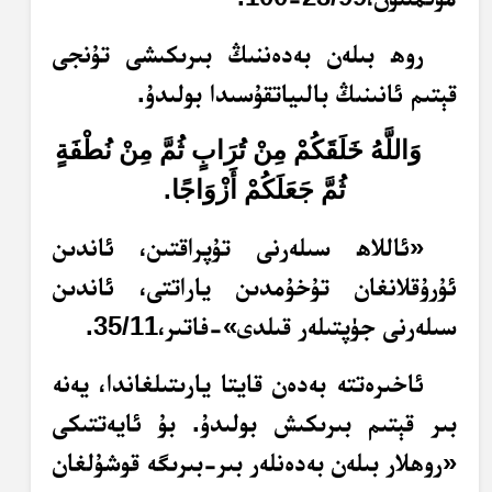
روھ بىلەن بەدەننىڭ بىرىكىشى تۇنجى
قېتىم ئانىنىڭ بالىياتقۇسىدا بولىدۇ.
وَاللَّهُ خَلَقَكُمْ مِنْ تُرَابٍ ثُمَّ مِنْ نُطْفَةٍ
.
ثُمَّ جَعَلَكُمْ أَزْوَاجًا
«ئاللاھ سىلەرنى تۇپراقتىن، ئاندىن
ئۇرۇقلانغان تۇخۇمدىن ياراتتى، ئاندىن
سىلەرنى جۈپتىلەر قىلدى»-فاتىر،35/11.
ئاخىرەتتە بەدەن قايتا يارىتىلغاندا، يەنە
بىر قېتىم بىرىكىش بولىدۇ. بۇ ئايەتتىكى
«روھلار بىلەن بەدەنلەر بىر-بىرىگە قوشۇلغان