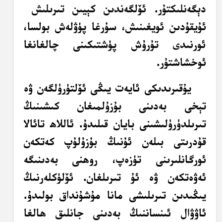
دېگەنلىكتۇر. ئۆلگەندىن كېيىن تىرىلىش
ئۇيقۇدىن ئويغىنىش، سۇرغا پۈۋلەش بولسا،
ئورنىدى تۇرۇش پۈشتىكىنى چالغانغا
ئوخشاشتۇر.
يۇقىرىدىكى ئايەت يىڭى ئۆلتۈرۈلگەن ۋە
تېخى بەدىنى بۇزۇلمىغان كىشىنىڭ
تىرىلدۈرۈلىشىنى بايان قىلىدۇ. ئاللاھ تائالا
قۇدرىتى بىلەن ئۇنىڭ بۇزۇلۇپ كەتكەن
ئورگانلىرىنى تۈزەپ، روھنى بەدىنىگە
ئەۋەتكەن ۋە ئۇ تىرىلغان. ئۆلۈكلەرنىڭ
يىڭىدىن تىرىلىشى مانا مۇشۇنداق بولىدۇ.
ئاۋۋال ئىنساننىڭ بەدىنى جانلىق ھالغا