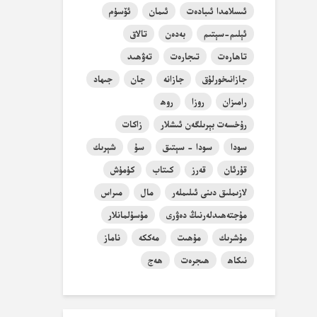
ئىسلامدا ئىبادەت
ئىمان
ئۆسۈم
ئېلىم-سېتىم
بەدەن
تالاق
تاھارەت
تىجارەت
تەۋھىد
جازانىخورلۇق
جازانە
جان
جىھاد
رامىزان
روزا
روھ
رۇخسەت بېرىلگەن ئىشلار
زاكات
سودا
سودا - سېتىق
سۇ
شېرىك
قۇرئان
قەرز
كىتاب
كۈمۈش
لازىملىق دىنى ئىلىملەر
مال
مىراس
مۇجتەھىدلەرنىڭ دەۋرى
مۇسۇلمانلار
مۇشرىك
مۇھىت
مەككە
ناماز
نىكاھ
ھىجرەت
ھەج