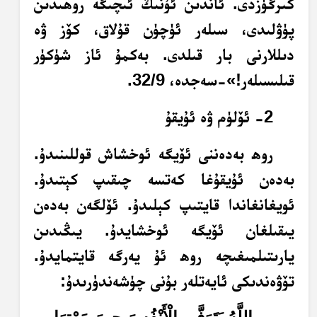
كىرگۈزدى. ئاندىن ئۇنىڭ ئىچىگە روھىدىن
پۈۋلىدى، سىلەر ئۈچۈن قۇلاق، كۆز ۋە
دىللارنى بار قىلدى. بەكمۇ ئاز شۈكۈر
قىلىسىلەر!»-سەجدە، 32/9.
2- ئۆلۈم ۋە ئۇيقۇ
روھ بەدەننى ئۆيگە ئوخشاش قوللىنىدۇ.
بەدەن ئۇيقۇغا كەتسە چىقىپ كېتىدۇ.
ئويغانغاندا قايتىپ كېلىدۇ. ئۆلگەن بەدەن
يىقىلغان ئۆيگە ئوخشايدۇ. يىڭىدىن
يارىتىلمىغىچە روھ ئۇ يەرگە قايتمايدۇ.
تۆۋەندىكى ئايەتلەر بۇنى چۈشەندۈرىدۇ: