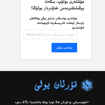
مۇشتەرى بولۇپ، بىكەت
يېڭىلىقلىرىدىن خەۋەردار بولۇڭ!
مۇشتەرى بولسىڭىز، بارلىق يېڭى يوللانغان
يازمىلار ئېلخەت ئادرېسىڭىزغا ئاپتوماتىك
ئەۋەتىلىدۇ.
ئېلخەت
ئادرېسىڭىز.
مىسال:
misal@misal.com
مۇشتەرى بولۇش
«شۈبھىسىزكى، بۇ قۇرئان ئەڭ توغرا يولغا باشلايدۇ»-(17-سۈرە