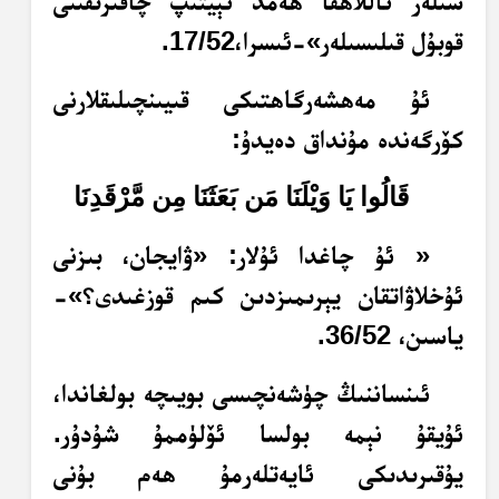
سىلەر ئاللاھقا ھەمد ئېيتىپ چاقىرىقىنى
قوبۇل قىلىسىلەر»-ئىسرا،17/52.
ئۇ مەھشەرگاھتىكى قىيىنچىلىقلارنى
كۆرگەندە مۇنداق دەيدۇ:
قَالُوا يَا وَيْلَنَا مَن بَعَثَنَا مِن مَّرْقَدِنَا
« ئۇ چاغدا ئۇلار: «ۋايجان، بىزنى
ئۇخلاۋاتقان يېرىمىزدىن كىم قوزغىدى؟»-
ياسىن، 36/52.
ئىنساننىڭ چۈشەنچىسى بويىچە بولغاندا،
ئۇيقۇ نېمە بولسا ئۆلۈممۇ شۇدۇر.
يۇقىرىدىكى ئايەتلەرمۇ ھەم بۇنى