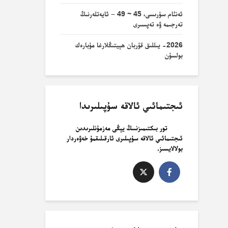
ئەنئام سۈرىسى، 45 ~ 49 – ئايەتلەرنىڭ
تەرجىمە ۋە تەپسىرى
2026- يىللىق قۇربان ھېيتىڭلارغا مۇبارەك
بولسۇن
ئىجتىمائىي ئالاقە سۇپىلىرىدا
تور بىكتىمىزنىىڭ يېڭى مەزمۇنلىرىدىن
ئىجتىمائىي ئالاقە سۇپىلىرى ئارقىلىقمۇ خەۋەردار
بولالايسىز.