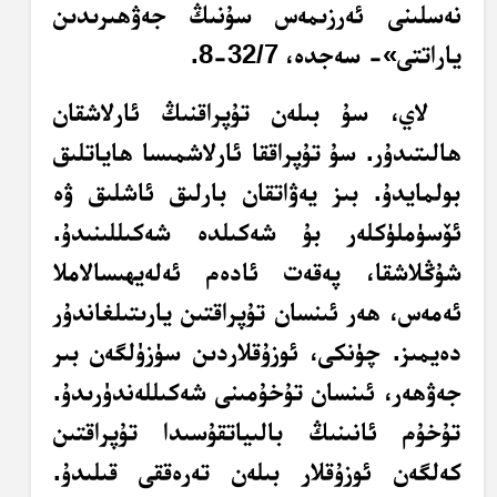
نەسلىنى ئەرزىمەس سۇنىڭ جەۋھىرىدىن
ياراتتى»- سەجدە، 32/7-8.
لاي، سۇ بىلەن تۇپراقنىڭ ئارلاشقان
ھالىتىدۇر. سۇ تۇپراققا ئارلاشمىسا ھاياتلىق
بولمايدۇ. بىز يەۋاتقان بارلىق ئاشلىق ۋە
ئۆسۈملۈكلەر بۇ شەكىلدە شەكىللىنىدۇ.
شۇڭلاشقا، پەقەت ئادەم ئەلەيھىسالاملا
ئەمەس، ھەر ئىنسان تۇپراقتىن يارىتىلغاندۇر
دەيمىز. چۈنكى، ئوزۇقلاردىن سۈزۈلگەن بىر
جەۋھەر، ئىنسان تۇخۇمىنى شەكىللەندۈرىدۇ.
تۇخۇم ئانىنىڭ بالىياتقۇسىدا تۇپراقتىن
كەلگەن ئوزۇقلار بىلەن تەرەققى قىلىدۇ.