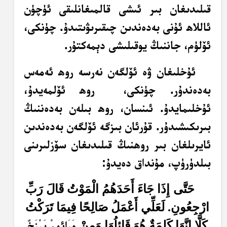
قىلىدىغان بىر ئىشى قالمىغانلىقى ئۈچۈن
ئاللاھ ئۇنى بەدەندىن چىقىرىۋىتىدۇ. چۈنكى،
ئۆلۈم، جاننىڭ يوقىلىشى دېمەكتۇر.
ئۇخلىغان ۋە ئۆلگەن نەرسە روھ ئەمەس
بەدەندۇر. چۈنكى، روھ ئۆلمەيدۇ،
ئۇخلىمايدۇ. ئىنسان، روھ بىلەن بەدەننىڭ
بىرىكىشىدۇر. قۇرئان بىزگە ئۆلگەن بەدەندىن
ئايرىلغان بىر روھنىڭ قىلىدىغان سۆزلىرىنى
بىلدۈرۈپ، مۇنداق دەيدۇ:
حَتَّى
إِذَا جَاءَ أَحَدَهُمُ الْمَوْتُ قَالَ رَبِّ
ارْجِعُونِ. لَعَلِّي أَعْمَلُ صَالِحًا فِيمَا تَرَكْتُ
وَرَائِهِمْ بَرْزَخٌ
كَلَّا إِنَّهَا كَلِمَةٌ هُوَ قَائِلُهَا وَمِنْ