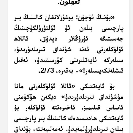
تَعْقِلُونَ.
«بۇنىڭ ئۈچۈن: بوغۇزلانغان كالىنىڭ بىر
پارچىسى بىلەن ئۇ ئۆلتۈرۈلگۈچىنىڭ
جەسىتىگە ئۇرۇڭلار دېدۇق. ئاللاھ
ئۆلۈكلەرنى ئەنە شۇنداق تىرىلدۈرىدۇ،
سىلەرگە ئايەتلىرىنى كۆرسىتىدۇ، ئەقىل
ئىشلەتكەيسىلەر!»- بەقەرە، 2/73.
بۇ ئايەتتىكى «ئاللا ئۆلۈكلەرنى مانا
مۇشۇنداق تىرىلدۈرىدۇ» دېگەن ھۆكۈمنى
ئاساس قىلىمىز. ئاخىرەتتە ئۆلۈكلەر بۇ
ئايەتتىكى ھادىسىدەك كالىنىڭ بىر پارچىسى
بىلەن تىرىلدۈرۈلمەيدۇ. ئەمەلىيەتتە، بۇنداق