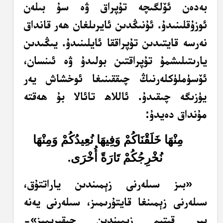
بەدەن ئۆلگىچە تۇپراق ۋە سۇ بىلەن
ئوزۇقلىنىدۇ. ئۇنىڭدىن ئايرىلغان ھەر قانداق
نەرسە قايتىدىن تۇپراققا ئايلىنىدۇ. يىڭىدىن
يارىتىلىشمۇ تۇپراقتىن بولىدۇ ۋە ئىنسان،
ئۆسۈملۈكلەرنىڭ چىققىنىغا ئوخشاش يەر
يۈزىگە چىقىدۇ. ئاللاھ تائالا بۇ ھەقتە
مۇنداق دەيدۇ:
مِنْهَا خَلَقْنَاكُمْ وَفِيهَا نُعِيدُكُمْ وَمِنْهَا
نُخْرِجُكُمْ تَارَةً أُخْرَى.
«بىز سىلەرنى زېمىندىن ياراتتۇق،
سىلەرنى زېمىنغا قايتۇرىمىز، سىلەرنى يەنە
بىر قېتىم زېمىندىن چىقىرىمىز»-