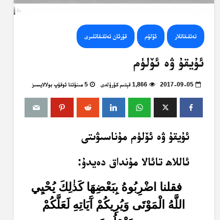
تەتقىقاتلار
ئۆلۈم
قۇرئان تەتقىقاتلىرى
ئۇيقۇ ۋە ئۆلۈم
2017-09-05
1,866 قېتىم كۆرۈلدى
5 مىنۇتتا ئوقۇپ بولالايسىز
ئۇيقۇ ۋە ئۆلۈم مۇناسىۋىتى
ئاللاھ تائالا مۇنداق دەيدۇ:
فقلنا اضْرِبُوهُ بِبَعْضِهَا كَذٰلِكَ يُحْيِي
اللَّهُ الْمَوْتَى وَيُرِيكُمْ آَيَاتِهِ لَعَلَّكُمْ