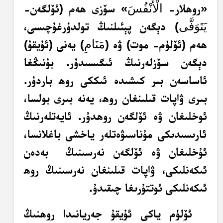
«روھلار-
» سۆزى ھەم (ئۆلگەن-
الْأَنْفُسَ
) دېگەن پېئىلنىڭ تولدۇرغۇچىسى،
يَتَوَفَّى
ھەم (ئۆلۈم- موت) ۋە (
) يەنى (ئۇيقۇ)
مَنَامِ
دېگەن سۆزلەرنىڭ ئىگىسىدۇر. بۇنىڭغا
ئاساسەن بىر كىشىدە ئىككى روھ باردۇر.
بىرى ۋاپات قىلىنغان روھ، يەنە بىرى بولسا،
ئوخلىغان ۋە ئۆلگەن روھدۇر. ئايەتلەرنىڭ
ئارىسىدىكى مۇناسىۋەتلەر ياخشى باغلانسا،
ئۇخلىغان ۋە ئۆلگەن نەرسىنىڭ بەدەن
ئىكەنلىكى، ۋاپات قىلىنغان نەرسىنىڭ روھ
ئىكەنلىكى ئوتتۇرىغا چىقىدۇ.
ئۆلۈم ياكى ئۇيقۇ جەريانىدا روھنىڭ