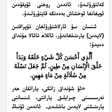
كەلتۈرۈلىدۇ، ئاندىن روھنى ئۇيقۇدىن
ئويغانغا ئوخشاش بەدەنگە قايتۇرۇلىدۇ.
ئىنسان سۇ ئارلاشتۇرۇلغان تۇپراقتىن
(لايدىن) يارىتىلغاندۇر. ئاللاھ تائالا مۇنداق
دەيدۇ:
أَلَّذِي أَحْسَنَ كُلَّ شَيْءٍ خَلَقَهُ وَبَدَأَ
خَلْقَ الْإِنْسَانِ مِنْ طِينٍ. ثُمَّ جَعَلَ نَسْلَهُ
مِنْ سُلَالَةٍ مِنْ مَاءٍ مَهِينٍ.
«ئۇ شۇنداق زاتكى، ياراتقان ھەر
نەرسىسىنى چىرايلىق ياراتتى، ئىنساننى
يارىتىشنى لايدىن باشلىدى. ئاندىن ئۇنىڭ