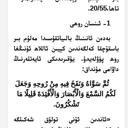
تاھا،20/55.
1- ئىنسان روھى
بەدەن ئانىنىڭ بالىياتقۇسىدا مەلۇم بىر
باسقۇچقا كەلگەندىن كېيىن ئاللاھ ئۇنىڭغا
روھ پۈۋلەيدۇ. يۇقىرىدىكى ئايەتلەرنىڭ
داۋامى مۇنداق:
ثُمَّ سَوَّاهُ وَنَفَخَ فِيهِ مِنْ رُوحِهِ وَجَعَلَ
لَكُمُ السَّمْعَ وَالْأَبْصَارَ وَالْأَفْئِدَةَ قَلِيلًا مَا
تَشْكُرُونَ.
«ئاندىن ئۇنى تولۇق شەكىلگە