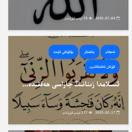
2026-07-04
70 قېتىم كۆرۈلدى
ئەھكام
باشقىلار
بۈگۈنكى ئايەت
قۇرئان تەتقىقاتلىرى
ئىسلامدا زىنانىڭ جازاسى ھەققىدە...
2025-02-17
177 قېتىم كۆرۈلدى