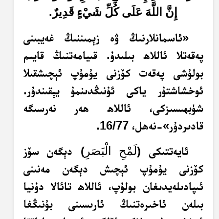
.
إِنَّ اللَّهَ عَلَى كُلِّ شَيْءٍ قَدِيرٌ
«ئاسمانلارنىڭ ۋە زېمىننىڭ غەيبىنى
پەقەتلا ئاللاھ بىلىدۇ. قىيامەتنىڭ قايىم
بولۇشى پەقەت كۆزنى يۇمۇپ ئېچىشقىلا
ئوخشاشتۇر ياكى ئۇنىڭدىنمۇ يېقىندۇر.
شۈبھىسىزكى، ئاللاھ ھەر نەرسىگە
قادىردۇر»-نەھل، 16/77.
ئايەتتىكى (
) دېگەن سۆز
لَمْحِ الْبَصَرِ
كۆزنى يۇمۇپ ئېچىش دېگەن مەنىنى
ئىپادىلەيدىغان بولۇپ، ئاللاھ تائالا دۇنيا
بىلەن ئاخىرەتنىڭ ئارىسىنى بۇنىڭغا