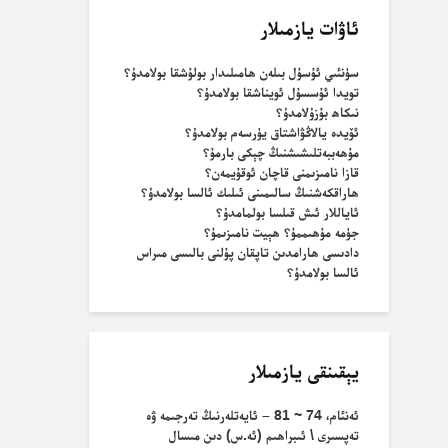
ئاۋات يازمىلار
سۈنئىي ئۇسۇل بىلەن ھامىلىدار بولۇشقا بولامدۇ؟
تويدا ئۇسسۇل ئويناشقا بولامدۇ؟
نىكاھ بۇزۇلامدۇ؟
ئۆيدە يالاڭۋاشتاق يۈرسەم بولامدۇ؟
مۇھەببەتلىشىشنىڭ چېكى بارمۇ؟
قازا نامىزىمنى قاچان ئوقۇيمەن؟
ھاراقكەشنىڭ سالىمىنى ئىلىك ئالسا بولامدۇ؟
ئاياللار ئىش قىلسا بولمامدۇ؟
جۈمە مۇھىممۇ؟ ھېيت نامىزىمۇ؟
دادىسى ھارامدىن تاپقان پۇلنى بالىسى مىراس
ئالسا بولامدۇ؟
يېقىنقى يازمىلار
ئەنئام، 74 ~ 81 – ئايەتلەرنىڭ تەرجىمە ۋە
تەپسىرى \ ئىبراھىم (ئە.س) دىن مىسال