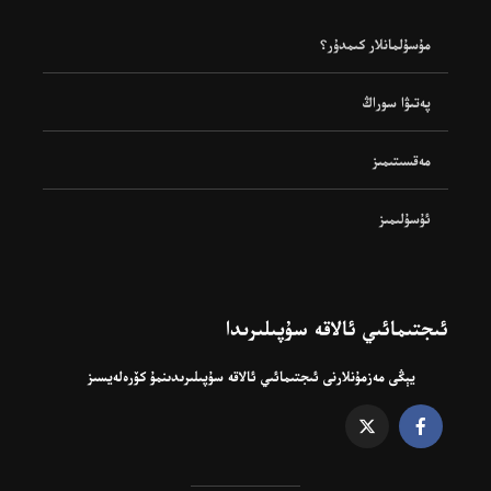
مۇسۇلمانلار كىمدۇر؟
پەتىۋا سوراڭ
مەقسىتىمىز
ئۇسۇلىمىز
ئىجتىمائىي ئالاقە سۇپىلىرىدا
يېڭى مەزمۇنلارنى ئىجتىمائىي ئالاقە سۇپىلىرىدىنمۇ كۆرەلەيسىز