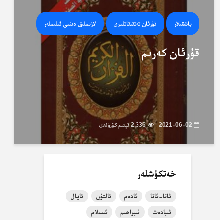
باشقىلار
قۇرئان تەتقىقاتلىرى
لازىملىق دىنىي ئىلىملەر
قۇرئان كەرىم
2021-06-02
2,336 قېتىم كۆرۈلدى
خەتكۈشلەر
ئاتا-ئانا
ئادەم
ئالتۇن
ئايال
ئىبادەت
ئىبراھىم
ئىسلام