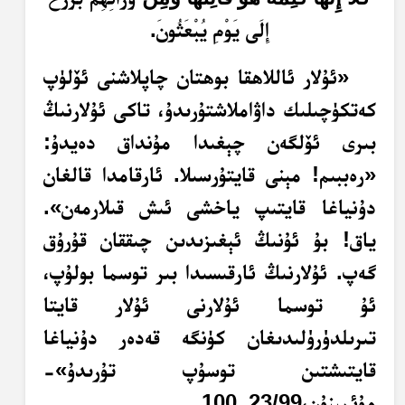
إِلَى يَوْمِ يُبْعَثُونَ.
«ئۇلار ئاللاھقا بوھتان چاپلاشنى ئۆلۈپ
كەتكۈچىلىك داۋاملاشتۇرىدۇ، تاكى ئۇلارنىڭ
بىرى ئۆلگەن چېغىدا مۇنداق دەيدۇ:
«رەببىم! مېنى قايتۇرسىلا. ئارقامدا قالغان
دۇنياغا قايتىپ ياخشى ئىش قىلارمەن».
ياق! بۇ ئۇنىڭ ئېغىزىدىن چىققان قۇرۇق
گەپ. ئۇلارنىڭ ئارقىسىدا بىر توسما بولۇپ،
ئۇ توسما ئۇلارنى ئۇلار قايتا
تىرىلدۈرۈلىدىغان كۈنگە قەدەر دۇنياغا
قايتىشتىن توسۇپ تۇرىدۇ»-
مۇئمىنۇن،23/99-100.