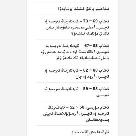
نىكاھسىز يالغۇز قېلىشقا بولمايدۇ؟
ئەنئام، 69 ~ 73 – ئايەتلەرنىڭ تەرجىمە ۋە
تەپسىرى \ دىننى مەسخىرە قىلغۇچىلار بىلەن
قانداق مۇئامىلە قىلىنىدۇ؟
ئەنئام، 63 ~67 – ئايەتلەرنىڭ تەرجىمە ۋە
تەپسىرى \ ئاللاھنىڭ قۇدرەت ۋە مەرھەمىتى ۋە
باتىل ئېتىقادكىلەرگە ئاگاھلاندۇرۇش
ئەنئام، 60 ~ 62 – ئايەتلەرنىڭ تەرجىمە ۋە
تەپسىرى \ روھ ۋە جان
ئەنئام، 53 ~ 59 – ئايەتلەرنىڭ تەرجىمە ۋە
تەپسىرى
ئەنئام سۈرىسى، 50 ~ 52 – ئايەتلەرنىڭ
تەرجىمە ۋە تەپسىرى \ رەسۇلۇللاھنىڭ غەيبنى
بىلمەيدىغانلىقى
قۇرئاندا بەش ۋاقىت ناماز