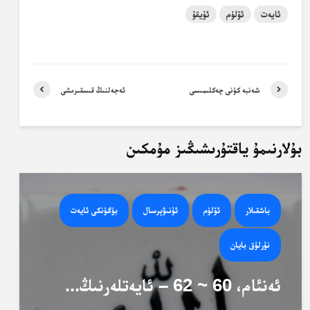
ئايەت
ئۆلۈم
ئۇيقۇ
شەنبە كۈنى چەكلىمىسى
ئەجەلنىڭ قىسقىرىشى
بۇلارنىمۇ ياقتۇرىشىڭىز مۇمكىن
باشقىلار
ئۆلۈم
ئۇنىۋېرسال
بۈگۈنكى ئايەت
نۇرلۇق بايان
ئەنئام، 60 ~ 62 – ئايەتلەرنىڭ...