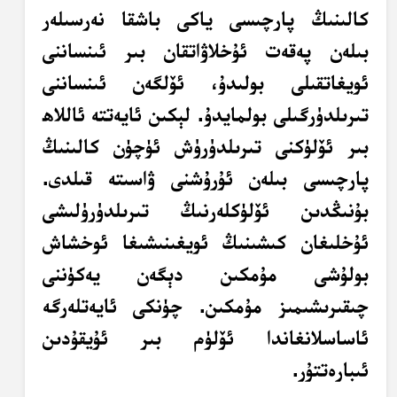
كالىنىڭ پارچىسى ياكى باشقا نەرسىلەر
بىلەن پەقەت ئۇخلاۋاتقان بىر ئىنساننى
ئويغاتقىلى بولىدۇ، ئۆلگەن ئىنساننى
تىرىلدۈرگىلى بولمايدۇ. لېكىن ئايەتتە ئاللاھ
بىر ئۆلۈكنى تىرىلدۈرۈش ئۈچۈن كالىنىڭ
پارچىسى بىلەن ئۇرۇشنى ۋاسىتە قىلدى.
بۇنىڭدىن ئۆلۈكلەرنىڭ تىرىلدۈرۈلىشى
ئۇخلىغان كىشىنىڭ ئويغىنىشىغا ئوخشاش
بولۇشى مۇمكىن دېگەن يەكۈننى
چىقىرىشىمىز مۇمكىن. چۈنكى ئايەتلەرگە
ئاساسلانغاندا ئۆلۈم بىر ئۇيقۇدىن
ئىبارەتتۇر.