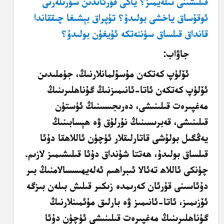
قىلىشىنى تىلەيمىز؟ ياكى قۇرئاندىن سۈرىلەرنى
ئوقۇساق ياخشى بولىدۇ؟ تۇپراق بېشىغا چىققاندا
قانداق قىلساق سۈننەتكە ئۇيغۇن بولىدۇ؟
جاۋاب:
ئۆلۈپ كەتكەن مۇسۇلمانلارنىڭ، جۈملىدىن
ئۆلۈپ كەتكەن ئاتا-ئانىمىزنىڭ گۇناھلىرىنىڭ
مەغپىرەت قىلىنىشى، دەرىجىسىنىڭ ئۈستۈن
قىلىنىشى، قەبرىسىنىڭ نۇرلۇق ۋە ھېسابىنىڭ
يەڭگىل بولۇشى قاتارلىقلار ئۈچۈن ئاللاھقا دۇئا
قىلساق بولىدۇ، ھەتتا شۇنداق دۇئا قىلىشىمىز لازىم.
چۈنكى ئاللاھ تەئالا ئىبراھىم ئەلەيھىسسالامنىڭ بىر
دۇئاسىنى قۇرئان كەرىمدە زىكىر قىلىش بىلەن بىزگە
ئۆزىمىز، ئاتا-ئانىمىز ۋە بارلىق مۇئمىنلارنىڭ
گۇناھلىرىنىڭ مەغپىرەت قىلىنىشى ئۈچۈن دۇئا