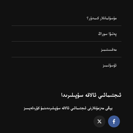
مۇسۇلمانلار كىمدۇر؟
پەتىۋا سوراڭ
مەقسىتىمىز
ئۇسۇلىمىز
ئىجتىمائىي ئالاقە سۇپىلىرىدا
يېڭى مەزمۇنلارنى ئىجتىمائىي ئالاقە سۇپىلىرىدىنمۇ كۆرەلەيسىز