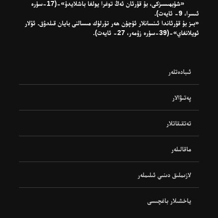
«شۈبھىسىزكى، بۇ قۇرئان ئەڭ توغرا يولغا باشلايدۇ»-(17-سۈرە
ئىسرا، 9- ئايەت).
«بىز بۇ قۇرئاندا ئىنسانلار ئۈچۈن ھەر تۈرلۈك مىسالنى بايان قىلدۇق. ئۇلار
ئويلانغاي»-(39-سۈرە زۇمەر، 27- ئايەت).
ئىبادەتلەر
پەتىۋالار
تەتقىقاتلار
ماقالىلەر
لازىملىق دىنىي ئىلىملەر
ياخشىلار باغچىسى