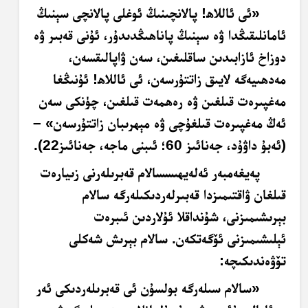
«ئى ئاللاھ! پالانچىنىڭ ئوغلى پالانچى سېنىڭ
ئامانلىقىڭدا ۋە سېنىڭ پاناھىڭدىدۇر، ئۇنى قەبىر ۋە
دوزاخ ئازابىدىن ساقلىغىن، سەن ۋاپالىقسەن،
مەدھىيەگە
لايىق زاتتۇرسەن، ئى ئاللاھ! ئۇنىڭغا
مەغپىرەت
قىلغىن ۋە رەھمەت قىلغىن، چۈنكى سەن
ئەڭ
مەغپىرەت
قىلغۇچى ۋە مېھرىبان زاتتۇرسەن» –
(ئەبۇ داۋۇد، جەنائىز 60؛ ئىبنى ماجە، جەنائىز22).
پەيغەمبەر ئەلەيھىسسالام قەبرىلەرنى زىيارەت
قىلغان ۋاقتىمىزدا قەبىرلەردىكىلەرگە سالام
بېرىشىمىزنى، شۇنداقلا ئۇلاردىن ئىبرەت
ئېلىشىمىزنى ئۆگەتكەن. سالام بېرىش شەكلى
تۆۋەندىكىچە
:
«سالام سىلەرگە بولسۇن ئى قەبرىلەردىكى ئەر