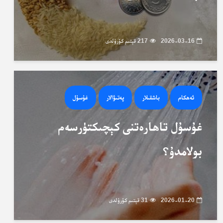
2026-03-16
217 قېتىم كۆرۈلدى
ئەھكام
باشقىلار
پەتىۋالار
غۇسۇل
غۇسۇل تاھارەتنى كېچىكتۈرسەم
بولامدۇ؟
2026-01-20
31 قېتىم كۆرۈلدى