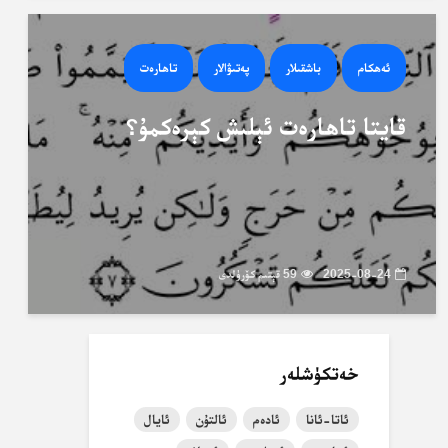
ئەھكام
باشقىلار
پەتىۋالار
تاھارەت
قايتا تاھارەت ئېلىش كېرەكمۇ؟
2025-08-24
59 قېتىم كۆرۈلدى
خەتكۈشلەر
ئاتا-ئانا
ئادەم
ئالتۇن
ئايال