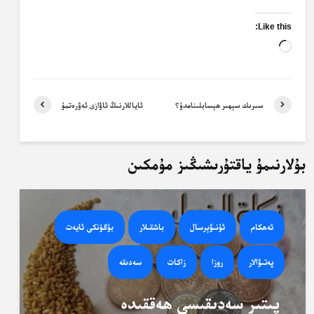
Like this:
Loading…
سىرىك سېھىر ھېسابلىنامدۇ؟
ئاياللارنىڭ ئاۋازى ئەۋرەتمۇ
بۇلارنىمۇ ياقتۇرىشىڭىز مۇمكىن
ئەھكام
ئۇنىۋېرسال
باشقىلار
بۈگۈنكى ئايەت
پەتىۋالار
روزا
زاكات
سەدىقە
پىتىر سەدىقىسى ھەققىدە