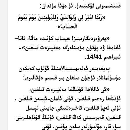
قىلىشىمىزنى ئۆگىتىدۇ. ئۇ دۇئا مۇنداق:
«
ر
ب
ن
ا اغ
ف
ر
ل
ي و
ل
و
ال
د
ي
و
ل
ل
م
ُؤْ
م
ن
ين
ي
و
م
ي
ق
وم
ال
ح
س
اب
»
«پەرۋەردىگارىمىز! ھېساب كۈنىدە ماڭا، ئاتا
–
ئانامغا ۋە پۈتۈن مۆمىنلەرگە مەغپىرەت قىلغىن»-
ئىبراھىم 14/41.
پەيغەمبەر ئەلەيھىسسالامنىڭ ئۆلۈپ كەتكەن
مۇسۇلمانلار ئۈچۈن قىلغان بىر قىسىم دۇئالىرى
:
«ئى ئاللاھ! ئۇنىڭغا
مەغپىرەت
قىلغىن،
ئۇنىڭغا رەھىم قىلغىن، ئۇنى ئامان-ئېسەن قىلغىن ،
ئۇنى ئەپۇ قىلغىن، ئاخىرەتتىكى جايىنى ئېسىل
قىلغىن، قەبرىسىنى كەڭ قىلغىن، ئۇنىڭ گۇناھلىرىنى
سۇ، قار، مۆلدۈرلەر بىلەن يۇغىن، ئۇنى