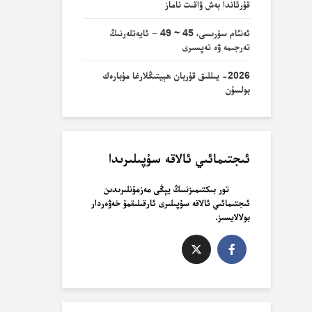
قۇرئاندا بەش ۋاقىت ناماز
ئەنئام سۈرىسى، 45 ~ 49 – ئايەتلەرنىڭ
تەرجىمە ۋە تەپسىرى
2026- يىللىق قۇربان ھېيتىڭلارغا مۇبارەك
بولسۇن
ئىجتىمائىي ئالاقە سۇپىلىرىدا
تور بىكتىمىزنىىڭ يېڭى مەزمۇنلىرىدىن
ئىجتىمائىي ئالاقە سۇپىلىرى ئارقىلىقمۇ خەۋەردار
بولالايسىز.