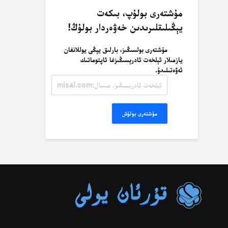
مۇشتەرى بولۇپ، بىكەت
يېڭىلىقلىرىدىن خەۋەردار بولۇڭ!
مۇشتەرى بولسىڭىز، بارلىق يېڭى يوللانغان
يازمىلار ئېلخەت ئادرېسىڭىزغا ئاپتوماتىك
ئەۋەتىلىدۇ.
ئېلخەت
ئادرېسىڭىز.
مىسال:
misal@misal.com
مۇشتەرى بولۇش