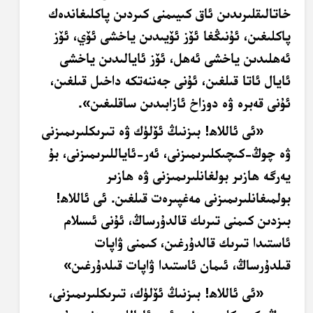
خاتالىقلىرىدىن ئاق كىيىمنى كىردىن پاكلىغاندەك
پاكلىغىن، ئۇنىڭغا ئۆز ئۆيىدىن ياخشى ئۆي، ئۆز
ئەھلىدىن ياخشى ئەھل، ئۆز ئايالىدىن ياخشى
ئايال ئاتا قىلغىن، ئۇنى جەننەتكە داخىل قىلغىن،
ئۇنى قەبرە ۋە دوزاخ ئازابىدىن ساقلىغىن»
.
«ئى ئاللاھ! بىزنىڭ ئۆلۈك ۋە تىرىكلىرىمىزنى
ۋە چوڭ-كىچىكلىرىمىزنى، ئەر-ئاياللىرىمىزنى، بۇ
يەرگە ھازىر بولغانلىرىمىزنى ۋە ھازىر
بولمىغانلىرىمىزنى
مەغپىرەت
قىلغىن. ئى ئاللاھ!
بىزدىن كىمنى تىرىك قالدۇرساڭ، ئۇنى ئىسلام
ئاستىدا تىرىك قالدۇرغىن، كىمنى ۋاپات
قىلدۇرساڭ، ئىمان ئاستىدا ۋاپات قىلدۇرغىن»
«ئى ئاللاھ! بىزنىڭ ئۆلۈك، تىرىكلىرىمىزنى،