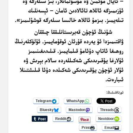
– ئايال مۇئمىن ۋە مۇسۇلمانلار، بىز سىلەرگە ۋە
ئۆزىمىزگە ئاللاھ تائالادىن ئامان – ئېسەنلىك
تىلەيمىز. بىزمۇ ئاللاھ خالىسا سىلەرگە قوشۇلىمىز»
.
شۇنىڭ ئۈچۈن قەبرىستانلىققا چىققان
ۋاقتىمىزدا ئۇ يەردە قۇرئان ئوقۇمايمىز. ئۆلۈكلەرنىڭ
روھىغا ئاتاپ دۇئامۇ قىلمايمىز. قىلىدىغىنىمىز
ئۇلارغا يۇقىرىدىكى شەكىللەردە سالام بېرىش ۋە
ئۇلار ئۈچۈن يۇقىرىدىكى شەكىلدە دۇئا قىلىشتىنلا
ئىبارەت.
ئورتاقلىشىڭ:
Telegram
WhatsApp
Bluesky
Mastodon
Threads
Reddit
Nextdoor
Print
Email