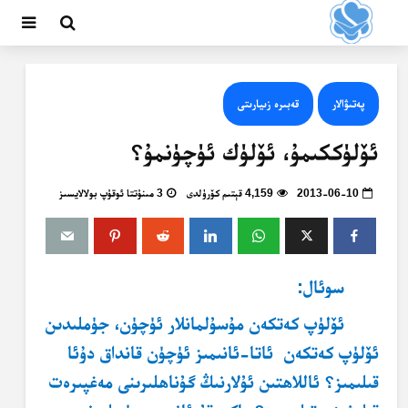
پەتىۋالار
قەبىرە زىيارىتى
ئۆلۈككىمۇ، ئۆلۈك ئۈچۈنمۇ؟
2013-06-10
4,159 قېتىم كۆرۈلدى
3 مىنۇتتا ئوقۇپ بولالايسىز
سوئال:
ئۆلۈپ كەتكەن مۇسۇلمانلار ئۈچۈن، جۈملىدىن
ئۆلۈپ كەتكەن ئاتا-ئانىمىز ئۈچۈن قانداق دۇئا
قىلىمىز؟ ئاللاھتىن ئۇلارنىڭ گۇناھلىرىنى مەغپىرەت