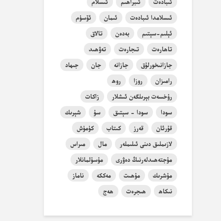
ئىبادەت
ئىبراھىم
ئىسلام
ئىسلامدا ئىبادەت
ئىمان
ئۆسۈم
ئېلىم-سېتىم
بەدەن
تالاق
تاھارەت
تىجارەت
تەۋھىد
جازانىخورلۇق
جازانە
جان
جىھاد
رامىزان
روزا
روھ
رۇخسەت بېرىلگەن ئىشلار
زاكات
سودا
سودا - سېتىق
سۇ
شېرىك
قۇرئان
قەرز
كىتاب
كۈمۈش
لازىملىق دىنى ئىلىملەر
مال
مىراس
مۇجتەھىدلەرنىڭ دەۋرى
مۇسۇلمانلار
مۇشرىك
مۇھىت
مەككە
ناماز
نىكاھ
ھىجرەت
ھەج