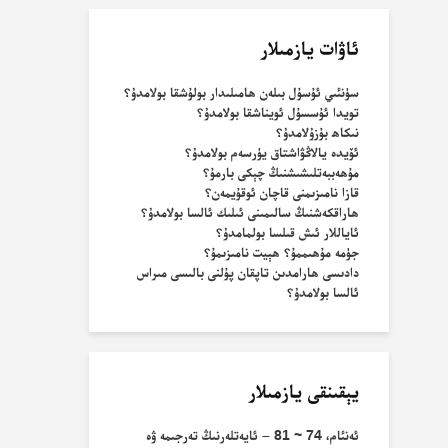
ئاۋات يازمىلار
سۈنئىي ئۇسۇل بىلەن ھامىلىدار بولۇشقا بولامدۇ؟
تويدا ئۇسسۇل ئويناشقا بولامدۇ؟
نىكاھ بۇزۇلامدۇ؟
ئۆيدە يالاڭۋاشتاق يۈرسەم بولامدۇ؟
مۇھەببەتلىشىشنىڭ چېكى بارمۇ؟
قازا نامىزىمنى قاچان ئوقۇيمەن؟
ھاراقكەشنىڭ سالىمىنى ئىلىك ئالسا بولامدۇ؟
ئاياللار ئىش قىلسا بولمامدۇ؟
جۈمە مۇھىممۇ؟ ھېيت نامىزىمۇ؟
دادىسى ھارامدىن تاپقان پۇلنى بالىسى مىراس
ئالسا بولامدۇ؟
يېقىنقى يازمىلار
ئەنئام، 74 ~ 81 – ئايەتلەرنىڭ تەرجىمە ۋە