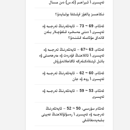
تەپسىرى \ ئىبراھىم (ئە.س) دىن مىسال
نىكاھسىز يالغۇز قېلىشقا بولمايدۇ؟
ئەنئام، 69 ~ 73 – ئايەتلەرنىڭ تەرجىمە ۋە
تەپسىرى \ دىننى مەسخىرە قىلغۇچىلار بىلەن
قانداق مۇئامىلە قىلىنىدۇ؟
ئەنئام، 63 ~67 – ئايەتلەرنىڭ تەرجىمە ۋە
تەپسىرى \ ئاللاھنىڭ قۇدرەت ۋە مەرھەمىتى ۋە
باتىل ئېتىقادكىلەرگە ئاگاھلاندۇرۇش
ئەنئام، 60 ~ 62 – ئايەتلەرنىڭ تەرجىمە ۋە
تەپسىرى \ روھ ۋە جان
ئەنئام، 53 ~ 59 – ئايەتلەرنىڭ تەرجىمە ۋە
تەپسىرى
ئەنئام سۈرىسى، 50 ~ 52 – ئايەتلەرنىڭ
تەرجىمە ۋە تەپسىرى \ رەسۇلۇللاھنىڭ غەيبنى
بىلمەيدىغانلىقى