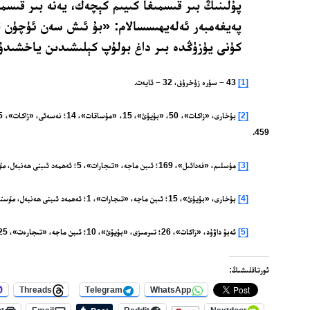
پۇلىنىڭ بىر قىسمىغا كىيىم كېچەك، يەنە بىر قىسمى
پەيغەمبەر ئەلەيھىسسالام: «بۇ ئىش سەن ئۈچۈن ت
كۈنى يۈزۈڭدە بىر داغ بولۇپ كېلىشىدىن ياخشىد
[1]
43 – سۈرە زۇخرۇف، 32 – ئايەت.
[2]
بۇخارى، «زاكات»، 50، «بۇيۇئ»، 15، «مۇساقات»، 14؛ نەسەئى، «زاكات»، 85؛ ئەھمەد ئىبنى ھەنبەل،
459.
[3]
مۇسلىم، «فەدائىل»، 169؛ ئىبن ماجە، «تىجارات»، 5؛ ئەھمەد ئىبنى ھەنبەل،
مۇ
[4]
بۇخارى، «بۇيۇئ»، 15؛ ئىبن ماجە، «تىجارات»، 1؛ ئەھمەد ئىبنى ھەنبەل،
مۇسنە
[5]
ئەبۇ داۋۇد، «زاكات»، 26؛ تىرمىزى، «بۇيۇئ»، 10؛ ئىبن ماجە، «تىجارەت»، 25.
ئورتاقلىشىڭ:
Threads
Telegram
WhatsApp