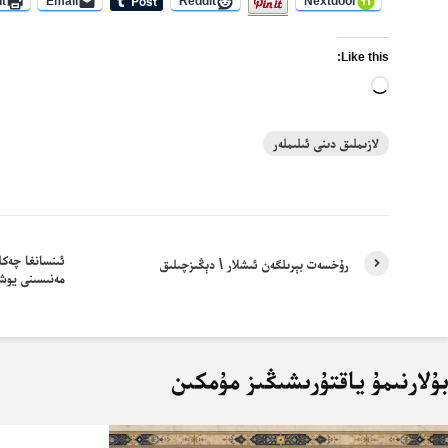
nt
Email
Reddit
Nextdoor
Like this:
Loading…
لازىملىق دىنى ئىلىملەر
ئىنسانغا چەكل
رۇخسەت بېرىلگەن ئىشلار \ دېڭىزچىلىق
مەنىسىنى يوش
ۇلارنىمۇ ياقتۇرىشىڭىز مۇمكىن