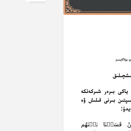
ىشچىلىق
 ياكى بىرەر شىركەتكە
پتىن بىرنى قىلىش ۋە
يدۇ:
 قَسَمۡنَا بَيۡنَهُم