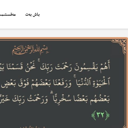
باش بەت
مەقسىتىمىز