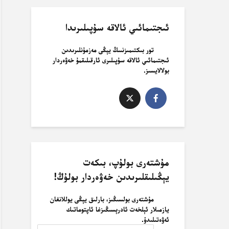
ئىجتىمائىي ئالاقە سۇپىلىرىدا
تور بىكتىمىزنىىڭ يېڭى مەزمۇنلىرىدىن
ئىجتىمائىي ئالاقە سۇپىلىرى ئارقىلىقمۇ خەۋەردار
بولالايسىز.
مۇشتەرى بولۇپ، بىكەت
يېڭىلىقلىرىدىن خەۋەردار بولۇڭ!
مۇشتەرى بولسىڭىز، بارلىق يېڭى يوللانغان
يازمىلار ئېلخەت ئادرېسىڭىزغا ئاپتوماتىك
ئەۋەتىلىدۇ.