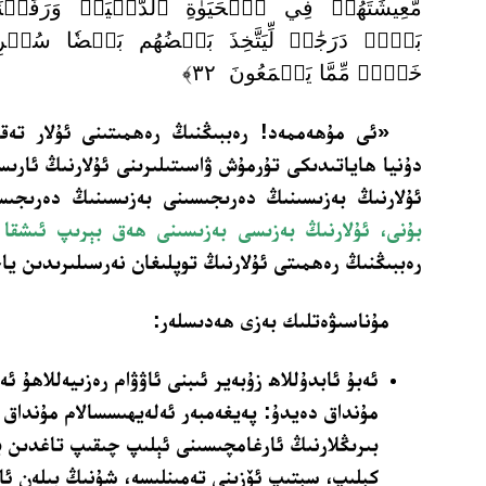
مَّعِيشَتَهُمۡ فِي ٱلۡحَيَوٰةِ ٱلدُّنۡيَاۚ وَرَفَعۡ
بَعۡضٖ دَرَجَٰتٖ لِّيَتَّخِذَ بَعۡضُهُم بَعۡضٗا سُخۡرِي
خَيۡرٞ مِّمَّا يَجۡمَعُونَ ٣٢﴾
«ئى مۇھەممەد! رەببىڭنىڭ رەھمىتىنى ئۇلار تەقس
دۇنيا ھاياتىدىكى تۇرمۇش ۋاسىتىلىرىنى ئۇلارنىڭ ئارىس
ئۇلارنىڭ بەزىسىنىڭ دەرىجىسىنى بەزىسىنىڭ دەرىجى
بۇنى، ئۇلارنىڭ بەزىسى بەزىسىنى ھەق بېرىپ ئىشق
رەببىڭنىڭ رەھمىتى ئۇلارنىڭ توپلىغان نەرسىلىرىدىن ي
مۇناسىۋەتلىك بەزى ھەدىسلەر:
ئەبۇ ئابدۇللاھ زۇبەير ئىبنى ئاۋۋام رەزىيەللاھۇ ئە
مۇنداق دەيدۇ: پەيغەمبەر ئەلەيھىسسالام مۇنداق
بىرىڭلارنىڭ ئارغامچىسىنى ئېلىپ چىقىپ تاغدىن بى
كېلىپ، سېتىپ ئۆزىنى تەمىنلىسە، شۇنىڭ بىلەن ئا