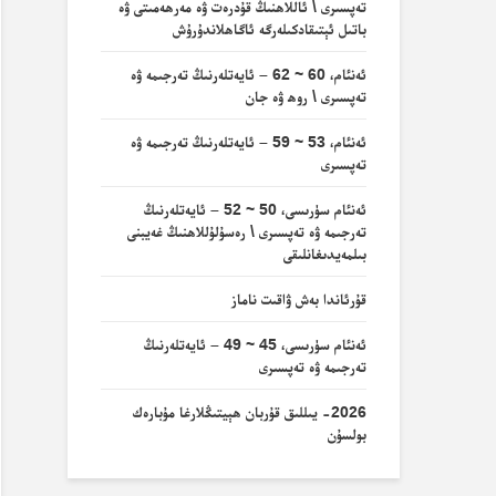
تەپسىرى \ ئاللاھنىڭ قۇدرەت ۋە مەرھەمىتى ۋە
باتىل ئېتىقادكىلەرگە ئاگاھلاندۇرۇش
ئەنئام، 60 ~ 62 – ئايەتلەرنىڭ تەرجىمە ۋە
تەپسىرى \ روھ ۋە جان
ئەنئام، 53 ~ 59 – ئايەتلەرنىڭ تەرجىمە ۋە
تەپسىرى
ئەنئام سۈرىسى، 50 ~ 52 – ئايەتلەرنىڭ
تەرجىمە ۋە تەپسىرى \ رەسۇلۇللاھنىڭ غەيبنى
بىلمەيدىغانلىقى
قۇرئاندا بەش ۋاقىت ناماز
ئەنئام سۈرىسى، 45 ~ 49 – ئايەتلەرنىڭ
تەرجىمە ۋە تەپسىرى
2026- يىللىق قۇربان ھېيتىڭلارغا مۇبارەك
بولسۇن