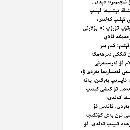
ۇ ئىچىمىز» دېدى .
نىڭ قېشىمغا ئېلىپ
ى ئېلىپ كەلدى،
ۇتۇپ تۇرۇپ :« بۇلارنى
ھەمگە ئالاي
ېتىم: كىم بىر
ن ئىككى دىرھەمگە
م ئۇ نەرسىلەرنى
ىقى ئەنسارىغا بەردى ۋە
 ئاپىرىپ بەرگىن، يەنە
دېدى. ئۇ كىشى كېتىپ
ىغا كەلدى،
بەردى، ئاندىن ئۇ
نى ئون بەش كۈنگىچە
ھەم تېپىپ كەلدى. ئۇ