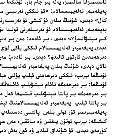
ئاستىمىزغا سالىمىز، يەنە بىر جام بار، ئۇنىڭدا س
پەيغەمبەر ئەلەيھىسسالام: «ئۇ ئىككى نەرسىنى مى
كەل» دېدى، شۇنىڭ بىلەن ئۇ كىشى ئۇ نەرسىلەرن
پەيغەمبەر ئەلەيھىسسالام ئۇ نەرسىلەرنى قولىدا ت
كىم سېتىۋالىدۇ؟» دېدى ، بىر ئادەم: مەن بىر دىر
دېدى.پەيغەمبەر ئەلەيھىسسالام ئىككى ياكى ئۈچ ق
دىرھەمدىن ئارتۇق ئالىدۇ؟ دېدى. بىر ئادەم: مە
ئالاي دېدى، شۇنىڭ بىلەن پەيغەمبەر ئەلەيھىسسالا
ئۇنىڭغا بېرىپ، ئىككى دىرھەمنى ئېلىپ پۇلنى ھېل
ئۇنىڭغا: بىر دىرھەمگە تائام سېتىۋېلىپ ئائىلەڭگە
بىر دىرھەمگە بىر پالتا سېتىۋېلىپ قېشىمغا كەل 
بىر پالتا ئېلىپ پەيغەمبەر ئەلەيھىسسالامنىڭ قېش
پەيغەمبىرىمىز ئۆز قولى بىلەن پالتىنى دەستىلەپ 
كىشىگە: بېرىپ ئوتۇن يىغقىن ۋە ساتقىن، مەن سې
كۆرمەي دېدى. ئۇ شۇنداق قىلدى ۋە ئون بەش دىر