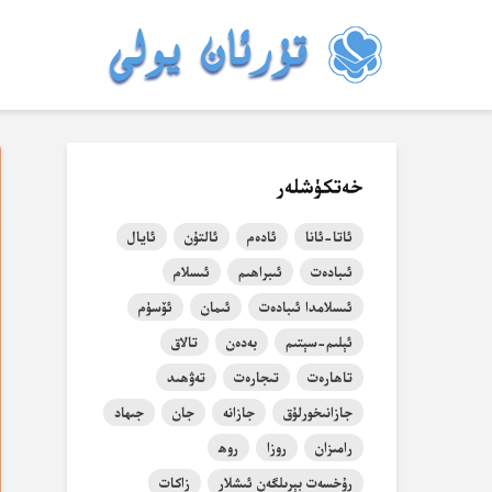
خەتكۈشلەر
ئاتا-ئانا
ئادەم
ئالتۇن
ئايال
ئىبادەت
ئىبراھىم
ئىسلام
ئىسلامدا ئىبادەت
ئىمان
ئۆسۈم
ئېلىم-سېتىم
بەدەن
تالاق
تاھارەت
تىجارەت
تەۋھىد
جازانىخورلۇق
جازانە
جان
جىھاد
رامىزان
روزا
روھ
رۇخسەت بېرىلگەن ئىشلار
زاكات