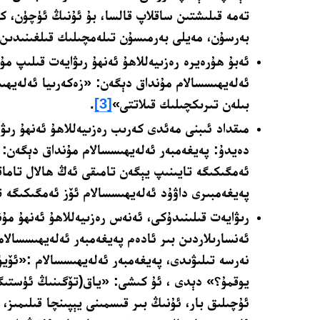
تەمە قىلىشتىن ساقلاپ قالسا، بۇ ئۇنىڭ ئۈچۈن، كى
بەرسۇن، مەيلى بەرمىسۇن تىلەمچىلىك قىلغىنىدى
ئەبۇ ھۇرەيرە رەزىيەللاھۇ ئەنھۇ رىۋايەت قىلىپ مۇ
ئەلەيھىسسالام مۇنداق دېگەن: «زەكەرىيا ئەلەيھى
بىلەن تىرىكچىلىك قىلاتتى»
[3]
.
مىقداد ئىبنى مەئدى كەرىب رەزىيەللاھۇ ئەنھۇ رىۋ
دەيدۇ: پەيغەمبەر ئەلەيھىسسالام مۇنداق دېگەن: 
ئەمگىكىگە تايىنىپ يېگەن تامىقى ئەڭ ھالال تاماقتۇ
پەيغەمبىرى داۋۇد ئەلەيھىسسالام ئۆز ئەمگىكىگە 
رىۋايەت قىلىنىدۇكى، ئەنەس رەزىيەللاھۇ ئەنھۇ مۇ
ئەنسارىلاردىن بىر ئادەم پەيغەمبەر ئەلەيھىسسالام
نەرسە تىلىۋىدى، پەيغەمبەر ئەلەيھىسسالام :«ئۆي
يوقمۇ؟» دېدى ، ئۇ كىشى: «ياق(تۆگىنىڭ ئۈستىگە
ئۇچىلىق بار، ئۇنىڭ بىر قىسمىنى يېپىنچا قىلىمىز، 