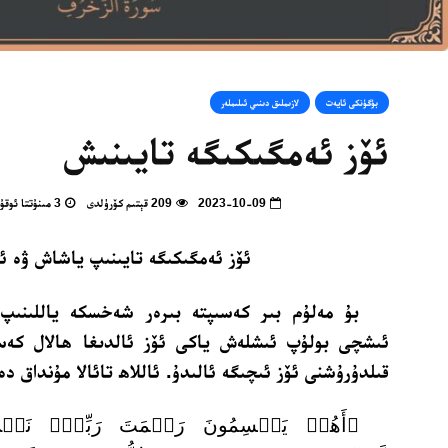
بۈگۈنكى ئايەت
لازىملىق دىنىي ئىلىملەر
ئۆز ئەمگىكىگە تايىنىش
2023-10-09
209 قېتىم كۆرۈلدى
3 مىنۇتتا ئوقۇپ بولالايسىز
ئۆز ئەمگىكىگە تايىنىپ ياشاش ۋە ئ
بۇ مەلۇم بىر كەسىپتە بىرەر شەخسكە ياللىنىپ
ئىشچى بولۇپ ئىشلەش ياكى ئۆز ئالدىغا ھالال كەسى
قىلدۇرۇشنى ئۆز ئىچىگە ئالىدۇ. ئاللاھ تائالا مۇنداق دە
﴿أَهُمۡ يَقۡسِمُونَ رَحۡمَتَ رَبِّكَۚ نَحۡنُ