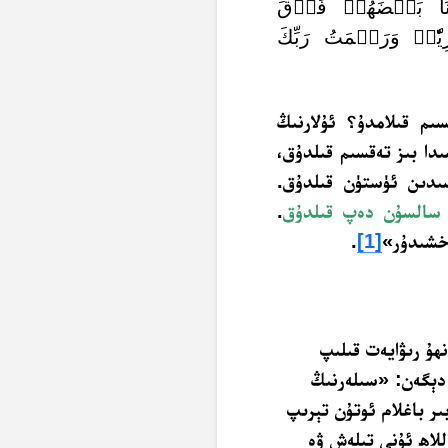
نَا بَعۡضَهُمۡ فَوۡقَ
ّٗاۗ وَرَحۡمَتُ رَبِّكَ
ىم قىلامدۇ؟ ئۇلارنىڭ
ىدا بىز تەقسىم قىلدۇق،
سىدىن ئۈستۈن قىلدۇق.
ا سالسۇن دەپ قىلدۇق
.
اخشىدۇر»
[1]
.
نھۇ رىۋايەت قىلىپ
 دېگەن: «سىلەرنىڭ
ر باغلام ئوتۇن تېرىپ
للاھ ئۇنى تىلەش ۋە