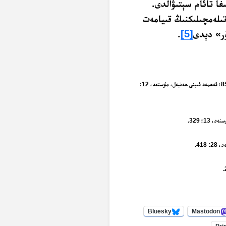
غا تائام سېتىۋالدى.
ىلەمچىلىكنىڭ قىيامەت
ۇر» دېدى
[5]
.
مۇسنەد
، 12:
سنەد
، 13؛ 329.
د
، 28: 418.
Bluesky
Mastodon