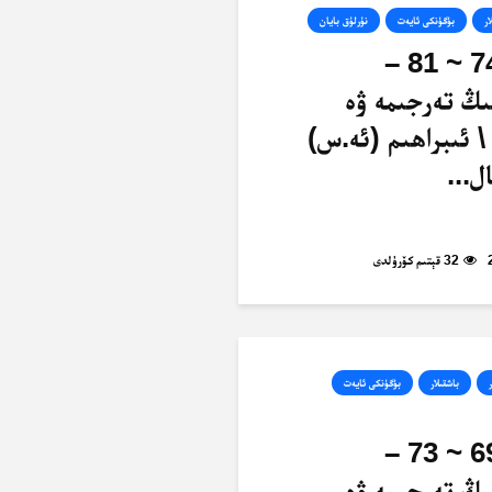
ار
بۈگۈنكى ئايەت
نۇرلۇق بايان
ئەنئام، 74 ~ 81 –
ىڭ تەرجىمە ۋە
\ ئىبراھىم (ئە.س)
ل...
32 قېتىم كۆرۈلدى
ر
باشقىلار
بۈگۈنكى ئايەت
ئەنئام، 69 ~ 73 –
ىڭ تەرجىمە ۋە