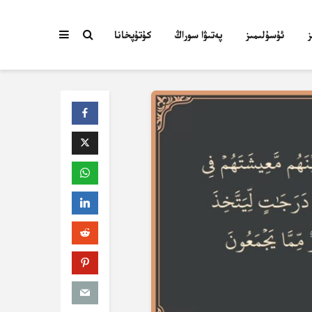
ئۇسۇلىمىز
پەتىۋا سوراڭ
كۇتۇپخانا