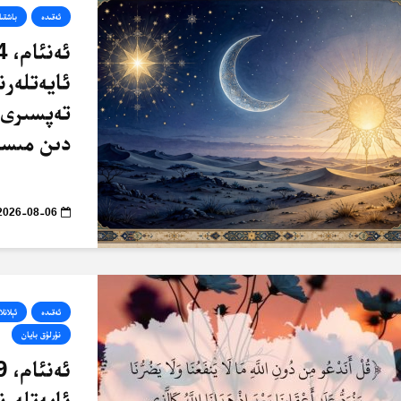
ئەقىدە
باشقىل
ئايەتلەرن
تەپسىرى 
دىن مىسا
2026-08-06
ئەقىدە
ئېلانلا
نۇرلۇق بايان
ئايەتلەرن