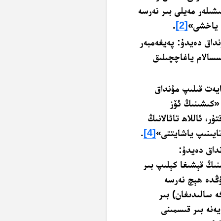
شىلەر مەيلى بىر نەرسە
ن ياخشى»
[2]
.
نداق دەيدۇ: پەيغەمبەر
سسالام ياغاچچىلىق
ايەت قىلىپ مۇنداق
«كىشىنىڭ ئۆز
ر، ئاللاھ تائالانىڭ
تايىنىپ ياشايتتى»
[4]
.
نداق دەيدۇ:
نىڭ قېشىغا كېلىپ بىر
ۈڭدە ھېچ نەرسە
 سالىدىغان) بىر
يەنە بىر قىسمىنى