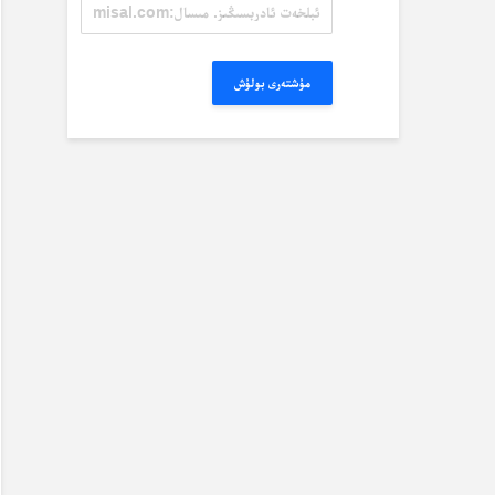
ئېلخەت
ئادرېسىڭىز.
مىسال:
misal@misal.com
مۇشتەرى بولۇش