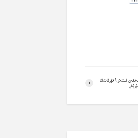
Pri
ەنگەن ئىشلار \ قۇرئاننىڭ
ۇرۇش