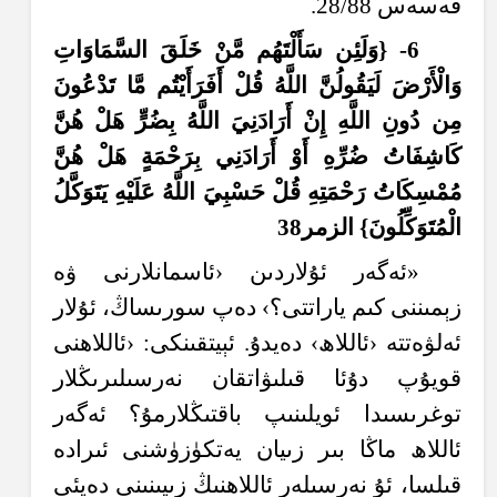
قەسەس 28/88.
6- {و
ل
ئ
ن س
َأَ
ل
ت
َهُ
م م
ن
خ
ل
ق
الس
م
او
ات
و
ال
ر
ْضَ
ل
ي
ق
ول
ن
الل
َّهُ
ق
ل
أَ
ف
ر
َأَ
ي
ت
م م
ا ت
د
ع
ون
م
ن د
ون
الل
َّهِ
إِ
ن
أَ
ر
اد
ن
ي
الل
َّهُ
ب
ِضُ
ر
هَ
ل
هُ
ن
ك
اش
ف
ات
ضُ
ر
ِّهِ
أَ
و
أَ
ر
اد
ن
ي ب
ر
ح
م
َةٍ
هَ
ل
هُ
ن
م
م
س
ك
ات
ر
ح
م
ت
ِهِ
ق
ل
ح
س
ب
ي
الل
َّهُ
ع
ل
ي
ْهِ
ي
ت
و
ك
ل
ال
م
ت
و
ك
ل
ون
} الزمر38
«ئەگەر ئۇلاردىن ‹ئاسمانلارنى ۋە
زېمىننى كىم ياراتتى؟› دەپ سورىساڭ، ئۇلار
ئەلۋەتتە ‹ئاللاھ› دەيدۇ. ئېيتقىنكى: ‹ئاللاھنى
قويۇپ دۇئا قىلىۋاتقان نەرسىلىرىڭلار
توغرىسىدا ئويلىنىپ باقتىڭلارمۇ؟ ئەگەر
ئاللاھ ماڭا بىر زىيان يەتكۈزۈشنى ئىرادە
قىلسا، ئۇ نەرسىلەر ئاللاھنىڭ زىيىنىنى دەپئى