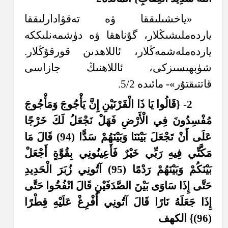
«ياخشىلىققا ۋە تەقۋادارلىققا
ياردەملىشىڭلار، گۇناھقا ۋە دۈشمەنلىككە
ياردەملەشمەڭلار، ئاللاھدىن قورقۇڭلار.
شۈبھىسىزكى، ئاللاھنىڭ جازاسى
قاتتىقتۇر»- مائىدە 5/2.
2- {ق
ال
وا ي
ا
ذَ
ا ال
ق
ر
ن
ي
ن
إِ
ن
ي
َأْ
ج
وج
و
م
َأْ
ج
وج
م
ف
س
د
ون
ف
ي ال
ر
ْضِ
ف
َهَ
ل
ن
ج
ع
ل
ل
ك
خ
ر
ج
ا
ع
ل
ى
أَ
ن
ت
ج
ع
ل
ب
ي
ن
ن
ا و
ب
ي
ن
َهُ
م
س
د
ا (94) ق
ال
م
ا
م
ك
ن
ي ف
ي
هِ
ر
ب
ي خ
ي
ر
ف
َأَ
ع
ين
ون
ي ب
ق
و
َّةٍ
أَ
ج
ع
ل
ب
ي
ن
ك
م
و
ب
ي
ن
َهُ
م
ر
د
م
ا (95)
آ
ت
ون
ي ز
ب
ر
ال
ح
د
يد
ح
ت
ى
إِذَ
ا س
او
ى ب
ي
ن
ال
صَّ
د
ف
ي
ن
ق
ال
ان
ف
خ
وا ح
ت
ى
إِذَ
ا ج
ع
ل
َهُ
ن
ار
ا ق
ال
آ
ت
ون
ي
أُ
ف
ر
غ
ع
ل
ي
ْهِ
ق
ِطْ
ر
ا
(96)} الك
ه
ف