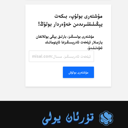
مۇشتەرى بولۇپ، بىكەت
يېڭىلىقلىرىدىن خەۋەردار بولۇڭ!
مۇشتەرى بولسىڭىز، بارلىق يېڭى يوللانغان
يازمىلار ئېلخەت ئادرېسىڭىزغا ئاپتوماتىك
ئەۋەتىلىدۇ.
ئېلخەت
ئادرېسىڭىز.
مىسال:
misal@misal.com
مۇشتەرى بولۇش