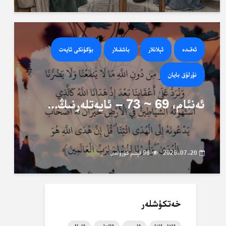
ئەقىدە
ئېلانلار
باشقىلار
بۈگۈنكى ئايەت
نۇرلۇق بايان
ئەنئام، 69 ~ 73 – ئايەتلەرنىڭ...
2026-07-20
98 قېتىم كۆرۈلدى
خەتكۈشلەر