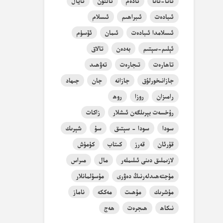
ئاتا-ئانا
ئادەم
ئالتۇن
ئايال
ئىبادەت
ئىبراھىم
ئىسلام
ئىسلامدا ئىبادەت
ئىمان
ئۆسۈم
ئېلىم-سېتىم
بەدەن
تالاق
تاھارەت
تىجارەت
تەۋھىد
جازانىخورلۇق
جازانە
جان
جىھاد
رامىزان
روزا
روھ
رۇخسەت بېرىلگەن ئىشلار
زاكات
سودا
سودا - سېتىق
سۇ
شېرىك
قۇرئان
قەرز
كىتاب
كۈمۈش
لازىملىق دىنى ئىلىملەر
مال
مىراس
مۇجتەھىدلەرنىڭ دەۋرى
مۇسۇلمانلار
مۇشرىك
مۇھىت
مەككە
ناماز
نىكاھ
ھىجرەت
ھەج