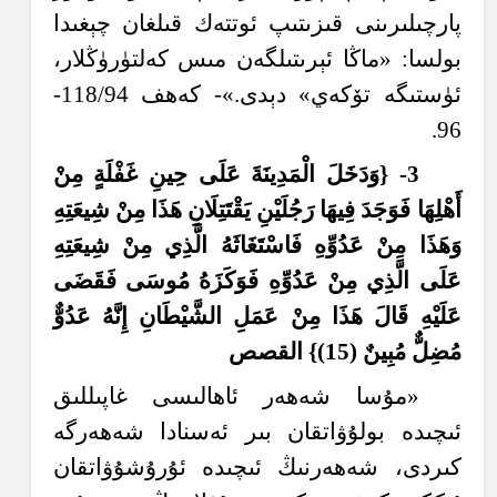
پارچىلىرىنى قىزىتىپ ئوتتەك قىلغان چېغىدا
بولسا: «ماڭا ئېرىتىلگەن مىس كەلتۈرۈڭلار،
ئۈستىگە تۆكەي» دېدى.»- كەھف 118/94-
96.
3- {و
د
خ
ل
ال
م
د
ين
َةَ
ع
ل
ى ح
ين
غ
ف
ل
َةٍ
م
ن
أَهْ
ل
ِهَ
ا ف
و
ج
د
ف
ي
هَ
ا ر
ج
ل
ي
ن
ي
ق
ت
ت
ل
ان
هَذَ
ا م
ن
ش
يع
ت
ِهِ
و
َهَذَ
ا م
ن
ع
د
و
ِّهِ
ف
اس
ت
غ
ا
ثَهُ
ال
َّذِ
ي م
ن
ش
يع
ت
ِهِ
ع
ل
ى ال
َّذِ
ي م
ن
ع
د
و
ِّهِ
ف
و
ك
ز
َهُ
م
وس
ى ف
ق
َضَ
ى
ع
ل
ي
ْهِ
ق
ال
هَذَ
ا م
ن
ع
م
ل
الش
ي
ْطَ
ان
إِ
ن
َّهُ
ع
د
و
م
ُضِ
ل
م
ب
ين
(15)} الق
صص
«مۇسا شەھەر ئاھالىسى غاپىللىق
ئىچىدە بولۇۋاتقان بىر ئەسنادا شەھەرگە
كىردى، شەھەرنىڭ ئىچىدە ئۇرۇشۇۋاتقان