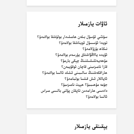
ئاۋات يازمىلار
سۈنئىي ئۇسۇل بىلەن ھامىلىدار بولۇشقا بولامدۇ؟
تويدا ئۇسسۇل ئويناشقا بولامدۇ؟
نىكاھ بۇزۇلامدۇ؟
ئۆيدە يالاڭۋاشتاق يۈرسەم بولامدۇ؟
مۇھەببەتلىشىشنىڭ چېكى بارمۇ؟
قازا نامىزىمنى قاچان ئوقۇيمەن؟
ھاراقكەشنىڭ سالىمىنى ئىلىك ئالسا بولامدۇ؟
ئاياللار ئىش قىلسا بولمامدۇ؟
جۈمە مۇھىممۇ؟ ھېيت نامىزىمۇ؟
دادىسى ھارامدىن تاپقان پۇلنى بالىسى مىراس
ئالسا بولامدۇ؟
يېقىنقى يازمىلار