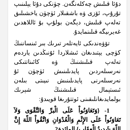
دۇئا قىلىش چەكلەنگەن. چۈنكى دۇئا يېلىنىپ
تۇرۇپ، ئۆزى ۋە باشقىلار ئۈچۈن ياخشىلىق
تەلەپ قىلىش، دېگەن بولۇپ بۇ ئاللاھدىن
غەيرىيگە قىلىنمايدۇ.
تۆۋەندىكى ئايەتلەر تىرىك بىر ئىنساننىڭ
كۈچى يېتىدىغان ئىشلاردا ئۇنىڭدىن ياردەم
تەلەپ قىلىشنىڭ ۋە كائىناتتىكى
نەرسىلەردىن پايدىلىنىش ئۈچۈن ئۇ
نەرسىلەرنى پايدىلىنىش نىيىتى بىلەن
ئىستېمال قىلىشنىڭ شېرىك
بولمايدىغانلىقىنى ئوتتۇرىغا قويىدۇ:
1- {و
ت
ع
او
ن
وا
ع
ل
ى ال
بر
و
الت
ق
و
ى و
لا
ت
ع
او
ن
وا
ع
ل
ى ال
إِثْ
م
و
ال
ع
د
و
ان
و
ات
ق
وا
الل
ّهَ
إِ
ن
الل
ّهَ
ش
د
يد
ال
ع
ق
اب
} المائد
ة
2