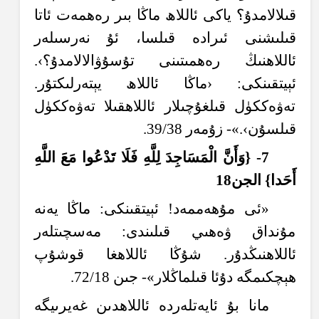
قىلالامدۇ؟ ياكى ئاللاھ ماڭا بىر رەھمەت ئاتا
قىلىشنى ئىرادە قىلسا، ئۇ نەرسىلەر
ئاللاھنىڭ رەھمىتىنى تۇسۇۋالالامدۇ؟›.
ئېيتقىنكى: ‹ماڭا ئاللاھ يېتەرلىكتۇر.
تەۋەككۈل قىلغۇچىلار ئاللاھقىلا تەۋەككۈل
قىلسۇن›.»- زۇمەر 39/38.
7- {و
َأَ
ن
ال
م
س
اج
د
ل
ل
َّهِ
ف
ل
ا ت
د
ع
وا م
ع
الل
َّهِ
أَ
ح
دا} الجن18
«ئى مۇھەممەد! ئېيتقىنكى: ماڭا يەنە
مۇنداق ۋەھىي قىلىندى: مەسچىتلەر
ئاللاھنىڭدۇر. شۇڭا ئاللاھغا قوشۇپ
ھېچكىمگە دۇئا قىلماڭلار»- جىن 72/18.
مانا بۇ ئايەتلەردە ئاللاھدىن غەيرىيگە