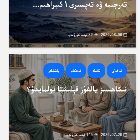
تەرجىمە ۋە تەپسىرى \ ئىبراھىم...
2026-08-06
32 قېتىم كۆرۈلدى
ئەخلاق
ئائىلە
ئەھكام
باشقىلار
نىكاھسىز يالغۇز قېلىشقا بولمايدۇ؟
2026-07-20
145 قېتىم كۆرۈلدى