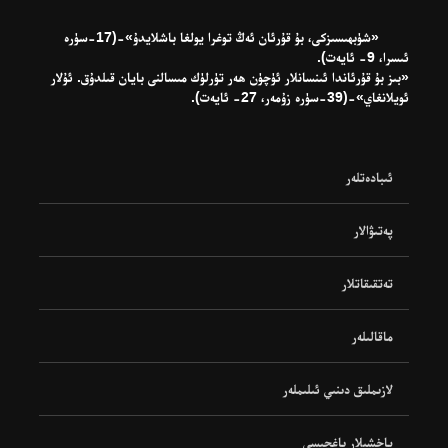
«شۈبھىسىزكى، بۇ قۇرئان ئەڭ توغرا يولغا باشلايدۇ»-(17-سۈرە
ئىسرا، 9- ئايەت).
«بىز بۇ قۇرئاندا ئىنسانلار ئۈچۈن ھەر تۈرلۈك مىسالنى بايان قىلدۇق. ئۇلار
ئويلانغاي»-(39-سۈرە زۇمەر، 27- ئايەت).
ئىبادەتلەر
پەتىۋالار
تەتقىقاتلار
ماقالىلەر
لازىملىق دىنىي ئىلىملەر
ياخشىلار باغچىسى