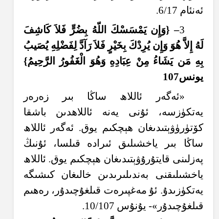
ئەنئام 6/17.
3
– {و
َإِ
ن ي
م
س
س
ك
الل
ّهُ
ب
ِضُ
ر
ف
لا
ك
اش
ف
ل
َهُ
إِ
لا
هُ
و
و
َإِ
ن ي
ر
د
ك
ب
خ
ي
ر
ف
لا
ر
َآ
د
ل
ف
َضْ
ل
ِهِ
ي
ُصَ
يب
ب
ِهِ
م
ن ي
ش
ا
ءُ
م
ن
ع
ب
اد
ِهِ
و
َهُ
و
ال
غ
ف
ور
الر
ح
يم
}
يونس107
«ئەگەر ئاللاھ ساڭا بىر زەرەر
يەتكۈزسە، ئۇنى يەنە ئاللاھدىن باشقا
كۆتۈرۈۋېتىدىغان ھېچكىم يوق. ئەگەر ئاللاھ
ساڭا بىر ياخشىلىق ئىرادە قىلسا، ئۇنىڭ
پەزلىنى قايتۇرۇۋېتىدىغان ھېچكىم يوق. ئاللاھ
ياخشىلىقنى بەندىلىرىدىن خالىغان كىشىگە
يەتكۈزىدۇ. ئۇ
مەغپىرەت
قىلغۇچىدۇر، رەھىم
قىلغۇچىدۇر»- يۇنۇس 10/107.