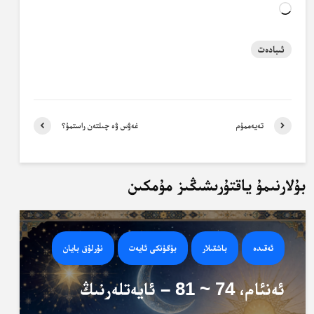
Loading…
ئىبادەت
تەيەممۇم
غەۋس ۋە چىلتەن راستمۇ؟
بۇلارنىمۇ ياقتۇرىشىڭىز مۇمكىن
ئەقىدە
باشقىلار
بۈگۈنكى ئايەت
نۇرلۇق بايان
ئەنئام، 74 ~ 81 – ئايەتلەرنىڭ