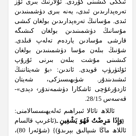
ئىككى كىشىنى كۆردى. ئۇلارنىڭ بىرى ئۆز
تەرەپدارىدىن ئىدى، يەنە بىرى دۈشمىنىدىن
ئىدى. مۇسانىڭ تەرەپدارىدىن بولغان كىشى
مۇسانىڭ دۈشمىنىدىن بولغان كىشىگە
قارشى مۇسادىن ياردەم تەلەپ قىلدى.
شۇنىڭ بىلەن مۇسا دۈشمىنىدىن بولغان
كىشىنى مۇشت بىلەن بىرنى ئۇرۇپ
ئۆلتۈرۈپ قويدى. ئاندىن: ‹بۇ شەيتاننىڭ
ئىشىدىندۇر. شۈبھىسىزكى، شەيتان
ئازدۇرغۇچى ئاشكارا دۈشمەندۇر› دېدى»-
قەسەس 28/15.
ئاللاھ تائالا ئىبراھىم ئەلەيھىسسالامنى:
و
َإِذَ
ا م
ر
ِضْ
ت
ف
َهُ
و
ي
ش
ف
ين
ـ(ئاغرىپ قالسام
{
ئاللاھ ماڭا شىپالىق بېرىدۇ)} (شۇئەرا 80)،