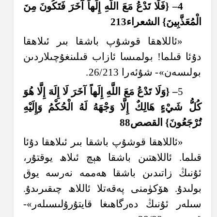
4
– {ف
ل
ا ت
د
ع
م
ع
الل
َّهِ
إِ
ل
َه
ا
آ
خ
ر
ف
ت
ك
ون
م
ن
ال
م
ع
َذَّ
ب
ين
} الشعرا
ء
213
«ئاللاھقا قوشۇپ باشقا بىر ئىلاھقا
دۇئا قىلما! بولمىسا ئازاب قىلىنغۇچىلاردىن
بولىسەن»- شۇئەرا 26/213.
5
– {و
ل
ا ت
د
ع
م
ع
الل
َّهِ
إِ
ل
َه
ا
آ
خ
ر
ل
ا
إِ
ل
َهَ
إِ
ل
ا
هُ
و
ك
ل
ش
ي
ْءٍ
هَ
ال
ك
إِ
ل
ا و
ج
ْهَهُ
ل
َهُ
ال
ح
ك
م
و
َإِ
ل
ي
ْهِ
ت
ر
ج
ع
ون
} الق
صص
88
«ئاللاھقا قوشۇپ باشقا بىر ئىلاھقا دۇئا
قىلما. ئاللاھتىن باشقا ھېچ ئىلاھ يوقتۇر،
ئۇنىڭ زاتىدىن باشقا ھەممە نەرسە يوق
بولىدۇ. ھۆكۈمنى پەقەتلا ئاللاھ چىقىرىدۇ.
سىلەر ئۇنىڭ دەرگاھىغا قايتۇرۇلىسىلەر»-