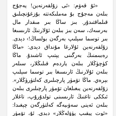
«ئۇ قەۋم: ‹ئى زۇلقەرنەين! يەجۇج
بىلەن مەجۇج بۇ مەملىكەتتە بۇزغۇنچىلىق
قىلماقتىدۇر. بىز ساڭا بىر مىقدار مال
بەرسەك، سەن بىز بىلەن ئۇلارنىڭ ئارىسىغا
بىر توسما سېلىپ بەرگەن بولساڭ!› دېدى.
زۇلقەرنەين ئۇلارغا مۇنداق دېدى: «ماڭا
رەببىمنىڭ بەرگىنى يېتىپ ئاشىدۇ. ماڭا
كۈچۈڭلار بىلەن ياردەم قىلىڭلار، سىلەر
بىلەن ئۇلارنىڭ ئارىسىغا بىر توسما سېلىپ
بېرەي. ماڭا تۆمۈر پارچىلىرى كەلتۈرۈڭلار».
زۇلقەرنەين يىغىلغان تۆمۈر پارچىلىرى بىلەن
ئىككى تاغنىڭ ئارىسىنى تولدۇرۇپ، تاغلار
بىلەن ئەينى سەۋىيەگە كەلتۈرگەن چېغىدا:
«ئوت يېقىپ پۈۋلەڭلار» دېدى. ئۇ، تۆمۈر