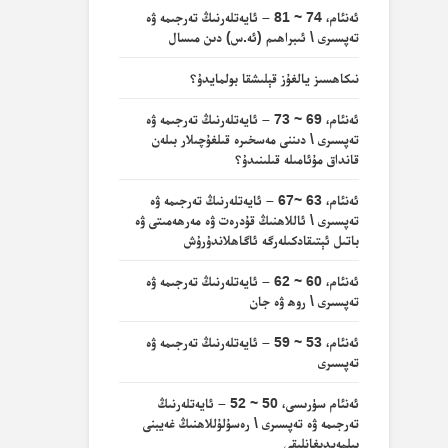
ئەنئام، 74 ~ 81 – ئايەتلەرنىڭ تەرجىمە ۋە
تەپسىرى \ ئىبراھىم (ئە.س) دىن مىسال
نىكاھسىز يالغۇز قېلىشقا بولمايدۇ؟
ئەنئام، 69 ~ 73 – ئايەتلەرنىڭ تەرجىمە ۋە
تەپسىرى \ دىننى مەسخىرە قىلغۇچىلار بىلەن
قانداق مۇئامىلە قىلىنىدۇ؟
ئەنئام، 63 ~67 – ئايەتلەرنىڭ تەرجىمە ۋە
تەپسىرى \ ئاللاھنىڭ قۇدرەت ۋە مەرھەمىتى ۋە
باتىل ئېتىقادكىلەرگە ئاگاھلاندۇرۇش
ئەنئام، 60 ~ 62 – ئايەتلەرنىڭ تەرجىمە ۋە
تەپسىرى \ روھ ۋە جان
ئەنئام، 53 ~ 59 – ئايەتلەرنىڭ تەرجىمە ۋە
تەپسىرى
ئەنئام سۈرىسى، 50 ~ 52 – ئايەتلەرنىڭ
تەرجىمە ۋە تەپسىرى \ رەسۇلۇللاھنىڭ غەيبنى
بىلمەيدىغانلىقى