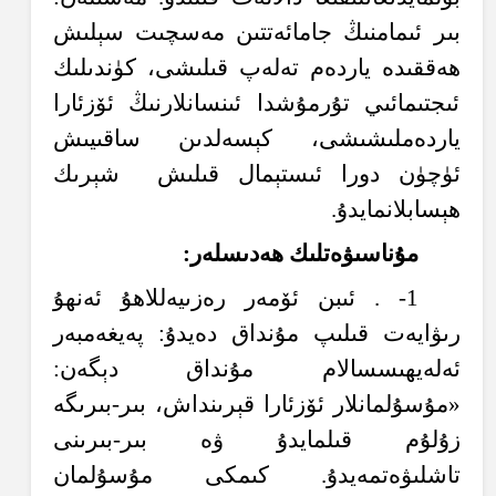
بىر ئىمامنىڭ جامائەتتىن مەسچىت سېلىش
ھەققىدە ياردەم تەلەپ قىلىشى، كۈندىلىك
ئىجتىمائىي تۇرمۇشدا ئىنسانلارنىڭ ئۆزئارا
ياردەملىشىشى، كېسەلدىن ساقىيىش
ئۈچۈن دورا ئىستېمال قىلىش
شېرىك
ھېسابلانمايدۇ.
مۇناسىۋەتلىك ھەدىسلەر:
1- . ئىبن ئۆمەر رەزىيەللاھۇ ئەنھۇ
رىۋايەت قىلىپ مۇنداق دەيدۇ: پەيغەمبەر
ئەلەيھىسسالام مۇنداق دېگەن:
«مۇسۇلمانلار ئۆزئارا قېرىنداش، بىر-بىرىگە
زۇلۇم قىلمايدۇ ۋە بىر-بىرىنى
تاشلىۋەتمەيدۇ. كىمكى مۇسۇلمان