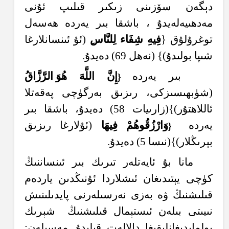
دېگەن سۆزىنى زىكىر قىلىپ ئۇنى
مەدھىيەلەيدۇ
، باشقا بىر يەردە ھەسەل
توغرۇلۇق {
ف
ي
هِ
ش
ف
ا
ء
ل
لن
اس
(ئۇ ئىنسانلارغا
شىپا بولىدۇ)} (نەھل 69) دەيدۇ.
بىر يەردە
إِ
ن
الل
َّهَ
هُ
و
الر
ز
اق
{
(شۈبھىسىزكى، رىزىق بەرگۈچى پەقەتلا
ئاللاھتۇر)}(زارىيات 58) دەيدۇ، باشقا بىر
يەردە
و
ار
ز
ق
و
هُ
م
ف
ي
هَ
ا
(ئۇلارغا رىزىق
{
بېرىڭلار)}(نىسا 5) دەيدۇ.
مانا بۇ ئايەتلەر تىرىك بىر ئىنساننىڭ
كۈچى يېتىدىغان ئىشلاردا ئۇنىڭدىن ياردەم
قىلىشنىڭ ۋە بەزى نەرسىلەرنى پايدىلىنىش
نىيىتى بىلەن ئىستېمال قىلىشنىڭ
شېرىك
بولمايدىغانلىقىغا دالالەت قىلىدۇ. مەسىلەن: