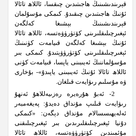
قېرىندىشىنىڭ ھاجىتىدىن چىقسا، ئاللاھ تائالا
ئۇنىڭ ھاجىتىدىن چىقىدۇ. كىمكى مۇسۇلمان
قېرىندىشىنىڭ بېشىغا كەلگەن
ئېغىرچىلىقلىرىنى كۆتۈرۈۋەتسە، ئاللاھ تائالا
ئۇنىڭ بېشىغا كەلگەن قىيامەت كۈنىنىڭ
ئېغىرچىلىقلىرىنى كۆتۈرۈۋېتىدۇ. كىمكى بىر
مۇسۇلماننىڭ ئەيىبىنى ياپسا، قىيامەت كۈنى
ئاللاھ تائالا ئۇنىڭ ئەيىبىنى ياپىدۇ»- بۇخارى
ۋە مۇسلىم رىۋايەت قىلغان.
2- ئەبۇ ھۇرەيرە رەزىيەللاھۇ ئەنھۇ
رىۋايەت قىلىپ مۇنداق دەيدۇ: پەيغەمبەر
ئەلەيھىسسالام مۇنداق دېگەن: «كىمكى
دۇنيا ئېغىرچىلىقلىرىدىن بىر ئېغىرچىلىقنى
مۇئمىندىن كۆتۈرۈۋەتسە، ئاللاھ تائالا