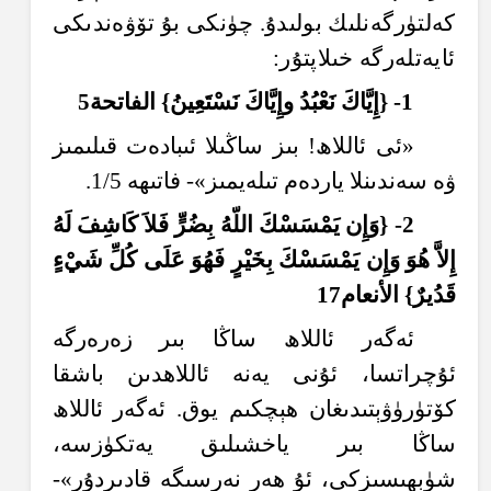
كەلتۈرگەنلىك بولىدۇ. چۈنكى بۇ تۆۋەندىكى
ئايەتلەرگە خىلاپتۇر:
1-
{
إِ
ي
اك
ن
ع
ب
د
و
إِ
ي
اك
ن
س
ت
ع
ين
} الفاتح
ة
5
«ئى ئاللاھ! بىز ساڭىلا ئىبادەت قىلىمىز
ۋە سەندىنلا ياردەم تىلەيمىز»- فاتىھە 1/5.
2- {و
َإِ
ن ي
م
س
س
ك
الل
ّهُ
ب
ِضُ
ر
ف
لا
ك
اش
ف
ل
َهُ
إِ
لا
هُ
و
و
َإِ
ن ي
م
س
س
ك
ب
خ
ي
ر
ف
َهُ
و
ع
ل
ى ك
ل
ش
ي
ْءٍ
ق
د
ير
} ال
نعام17
ئەگەر ئاللاھ ساڭا بىر زەرەرگە
ئۇچراتسا، ئۇنى يەنە ئاللاھدىن باشقا
كۆتۈرۈۋېتىدىغان ھېچكىم يوق. ئەگەر ئاللاھ
ساڭا بىر ياخشىلىق يەتكۈزسە،
شۈبھىسىزكى، ئۇ ھەر نەرسىگە قادىردۇر»-