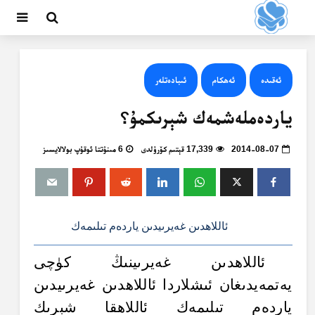
ئەقىدە
ئەھكام
ئىبادەتلەر
ياردەملەشمەك شېرىكمۇ؟
2014-08-07
17,339 قېتىم كۆرۈلدى
6 مىنۇتتا ئوقۇپ بولالايسىز
ئاللاھدىن غەيرىيدىن ياردەم تىلىمەك
ئاللاھدىن غەيرىينىڭ كۈچى
يەتمەيدىغان ئىشلاردا ئاللاھدىن غەيرىيدىن
ياردەم تىلىمەك ئاللاھقا شېرىك