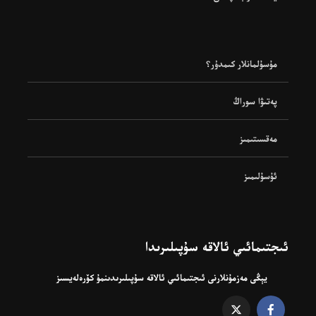
مۇسۇلمانلار كىمدۇر؟
پەتىۋا سوراڭ
مەقسىتىمىز
ئۇسۇلىمىز
ئىجتىمائىي ئالاقە سۇپىلىرىدا
يېڭى مەزمۇنلارنى ئىجتىمائىي ئالاقە سۇپىلىرىدىنمۇ كۆرەلەيسىز