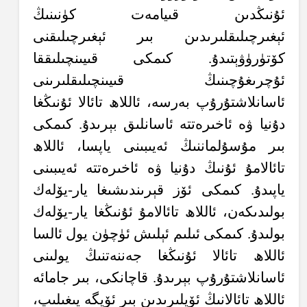
ئۇنىڭدىن قىيامەت كۈنىنىڭ
ئېغىرچىلىقلىرىدىن بىر ئېغىرچىلىقنى
كۆتۈرۈۋېتىدۇ. كىمكى قىيىنچىلىققا
ئۇچرىغۇچىنىڭ قىيىنچىلىقلىرىنى
ئاسانلاشتۇرۇپ بەرسە، ئاللاھ تائالا ئۇنىڭغا
دۇنيا ۋە ئاخىرەتتە ئاسانلىق بېرىدۇ. كىمكى
بىر مۇسۇلماننىڭ ئەيىبىنى ياپسا، ئاللاھ
تائالامۇ ئۇنىڭ دۇنيا ۋە ئاخىرەتتە ئەيىبىنى
ياپىدۇ. كىمكى ئۆز قېرىندىشىغا يار-يۆلەك
بولىدىكەن، ئاللاھ تائالامۇ ئۇنىڭغا يار-يۆلەك
بولىدۇ. كىمكى ئىلىم ئېلىش ئۈچۈن يول ئالسا
ئاللاھ تائالا ئۇنىڭغا جەننەتنىڭ يولىنى
ئاسانلاشتۇرۇپ بېرىدۇ. قاچانكى، بىر جامائە
ئاللاھ تائالانىڭ ئۆيلىرىدىن بىر ئۆيگە يىغىلىپ،