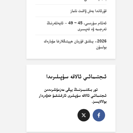
قۇرئاندا بەش ۋاقىت ناماز
ئەنئام سۈرىسى، 45 ~ 49 – ئايەتلەرنىڭ
تەرجىمە ۋە تەپسىرى
2026- يىللىق قۇربان ھېيتىڭلارغا مۇبارەك
بولسۇن
ئىجتىمائىي ئالاقە سۇپىلىرىدا
تور بىكتىمىزنىىڭ يېڭى مەزمۇنلىرىدىن
ئىجتىمائىي ئالاقە سۇپىلىرى ئارقىلىقمۇ خەۋەردار
بولالايسىز.