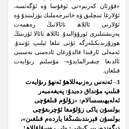
«قۇرئان كەرىم»نى ئوقۇسا ۋە ئۆگەتسە،
ئۇلارغا تىنچلىق ۋە خاتىرجەملىك يۈزلىنىدۇ ۋە
ئۇلارنى ئاللاھ تائالانىڭ رەھمەت
پەرىشتىلىرى ئورۇۋالىدۇ. ئاللاھ تائالا ئۆزىنىڭ
ھوزۇرىدىكىلەرگە ئۇنى تىلغا ئېلىپ ئۆتىدۇ.
ئەمەلى ئارقىدا قالدۇرغان ئادەمنى نەسىبى
ئالدىغا چىقىرالمايدۇ»- مۇسلىم رىۋايەت
قىلغان.
ئەنەس رەزىيەللاھۇ ئەنھۇ رىۋايەت
–
3
قىلىپ مۇنداق دەيدۇ: پەيغەمبەر
ئەلەيھىسسالام: «زۇلۇم قىلغۇچى
بولسۇن ياكى زۇلۇمغا ئۇچرىغۇچى
بولسۇن قېرىندىشىڭغا ياردەم قىلغىن»،
دېگەندە، بىر كىشى: «ئى رەسۇلۇللاھ!