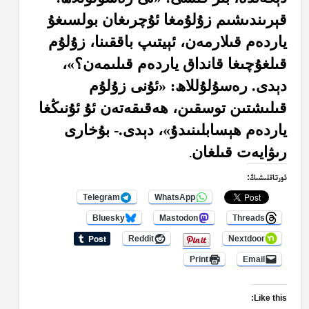
قېرىندىشىم زۇلۇمغا ئۇچرىغان بولسىغۇ
ياردەم قىلارمەن، ئېيتىپ باققىنا، زۇلۇم
قىلغۇچىغا قانداق ياردەم قىلىمەن؟»،
دېدى. رەسۇلۇللاھ: «ئۇنى زۇلۇم
قىلىشتىن توسقىن، ھەقىقەتەن ئۇ ئۇنىڭغا
ياردەم ھېسابلىنىدۇ»، دېدى.- بۇخارى
رىۋايەت قىلغان
.
ئورتاقلىشىڭ:
Telegram
WhatsApp
Bluesky
Mastodon
Threads
Reddit
Nextdoor
Print
Email
Like this: